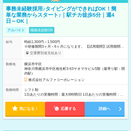
事務未経験採用♪タイピングができればOK！簡
単な業務からスタート♪｜駅チカ徒歩5分｜週4
日～OK｜
アルバイト
職種未経験OK
時給1,300円～1,500円
給与
※研修期間3ヶ月～6ヶ月になります。 【試用期間】試用期間あ
り 試用期間の長さ：1ヶ月 雇用形態、給与は本採用時と同じで
交通費別途支給あり
す。
横浜市中区
勤務地
神奈川県横浜市中区相生町3-63ヤオマサビル5階（最寄り駅：関
内駅）
株式会社アルファコーポレーション
シフト制
勤務時間
1日あたりの実働時間：最大8時間/日 1日あたりの実働時間：
7~8時間 シフト例 ・10時00分～18時00分 ・10時00分～19時00
分
気になる！
応募する
詳細へ