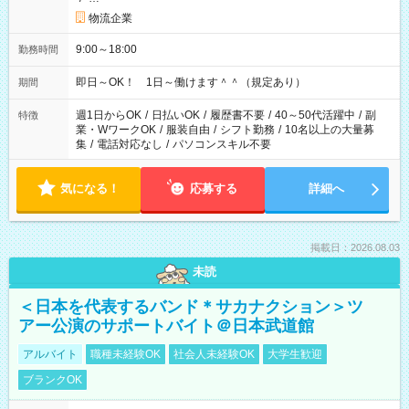
物流企業
9:00～18:00
勤務時間
即日～OK！ 1日～働けます＾＾（規定あり）
期間
週1日からOK
/
日払いOK
/
履歴書不要
/
40～50代活躍中
/
副
特徴
業・WワークOK
/
服装自由
/
シフト勤務
/
10名以上の大量募
集
/
電話対応なし
/
パソコンスキル不要
気になる！
応募する
詳細へ
掲載日：2026.08.03
未読
＜日本を代表するバンド＊サカナクション＞ツ
アー公演のサポートバイト＠日本武道館
アルバイト
職種未経験OK
社会人未経験OK
大学生歓迎
ブランクOK