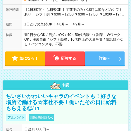
【1日3時間～も相談OK!】午前中のみや18時以降などのシフト
勤務時間
あり！ シフト例 ▼9:00～12:00 ▼9:00～17:00 ▼10:00～19:00
▼18:00～21:00
1日だけの単発OK！＃8月～ ＃9月～
期間
週1日からOK
/
日払いOK
/
40～50代活躍中
/
副業・Wワーク
特徴
OK
/
服装自由
/
シフト勤務
/
10名以上の大量募集
/
電話対応な
し
/
パソコンスキル不要
気になる！
応募する
詳細へ
未読
ちいさいかわいいキャラのイベントも！好きな
場所で働ける☆来社不要！働いたその日に給料
もらえる◎/T1
アルバイト
職種未経験OK
日給13,000円～
給与