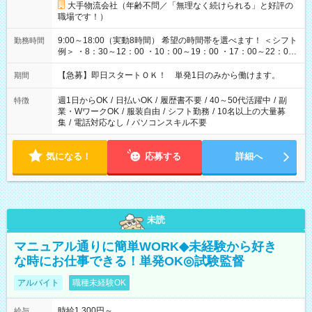
大手物流会社（年齢不問／「無理なく続けられる」と好評の
職場です！）
9:00～18:00（実動8時間） 希望の時間帯を選べます！ ＜シフト
勤務時間
例＞ ・8：30～12：00 ・10：00～19：00 ・17：00～22：00
・13：00～22：00 ・22：00～翌6：00 など
【急募】即日スタートＯＫ！ 単発1日のみから働けます。
期間
週1日からOK
/
日払いOK
/
履歴書不要
/
40～50代活躍中
/
副
特徴
業・WワークOK
/
服装自由
/
シフト勤務
/
10名以上の大量募
集
/
電話対応なし
/
パソコンスキル不要
気になる！
応募する
詳細へ
未読
マニュアル通りに簡単WORK◆未経験から好き
な時にお仕事できる！単発OK◎試験監督
アルバイト
職種未経験OK
時給1,300円～
給与