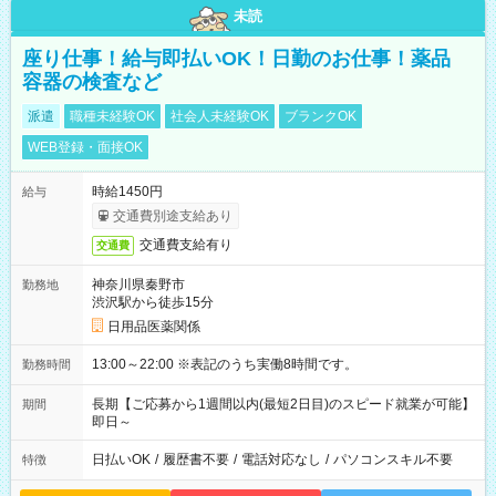
未読
座り仕事！給与即払いOK！日勤のお仕事！薬品
容器の検査など
派遣
職種未経験OK
社会人未経験OK
ブランクOK
WEB登録・面接OK
時給1450円
給与
交通費別途支給あり
交通費支給有り
交通費
神奈川県秦野市
勤務地
渋沢駅から徒歩15分
日用品医薬関係
13:00～22:00 ※表記のうち実働8時間です。
勤務時間
長期【ご応募から1週間以内(最短2日目)のスピード就業が可能】
期間
即日～
日払いOK
/
履歴書不要
/
電話対応なし
/
パソコンスキル不要
特徴