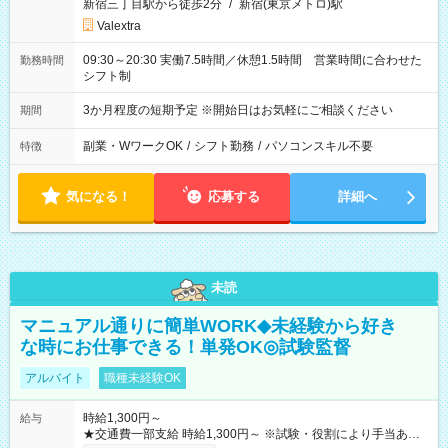
新宿三丁目駅から徒歩2分
/
新宿(東京メトロ)駅
Valextra
09:30～20:30 実働7.5時間／休憩1.5時間 営業時間に合わせた
勤務時間
シフト制
3か月程度の短期予定 ※開始日はお気軽にご相談ください
期間
副業・WワークOK
/
シフト勤務
/
パソコンスキル不要
特徴
気になる！
応募する
詳細へ
未読
マニュアル通りに簡単WORK◆未経験から好き
な時にお仕事できる！単発OK◎試験監督
アルバイト
職種未経験OK
時給1,300円～
給与
★交通費一部支給 時給1,300円～ ※試験・役割により手当あり