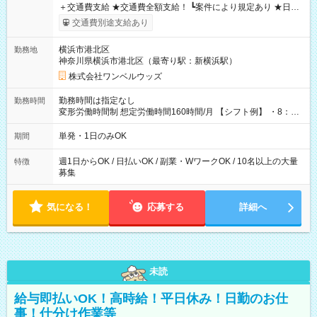
＋交通費支給 ★交通費全額支給！ ┗案件により規定あり ★日払
いOK！（規定あり） ┗働いたその日に現金GET♪ お仕事後はコ
交通費別途支給あり
ンビニATMから 日払い分を引き落とせます！ 【試用期間】試
用期間なし
横浜市港北区
勤務地
神奈川県横浜市港北区（最寄り駅：新横浜駅）
株式会社ワンベルウッズ
勤務時間は指定なし
勤務時間
変形労働時間制 想定労働時間160時間/月 【シフト例】 ・8：00
～21：00
単発・1日のみOK
期間
週1日からOK / 日払いOK / 副業・WワークOK / 10名以上の大量
特徴
募集
気になる！
応募する
詳細へ
未読
給与即払いOK！高時給！平日休み！日勤のお仕
事！仕分け作業等