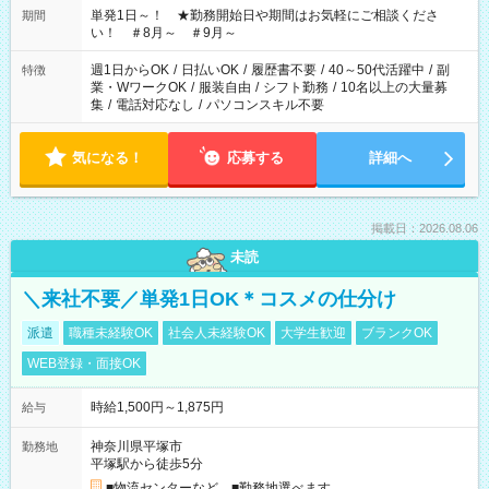
単発1日～！ ★勤務開始日や期間はお気軽にご相談くださ
期間
い！ ＃8月～ ＃9月～
週1日からOK
/
日払いOK
/
履歴書不要
/
40～50代活躍中
/
副
特徴
業・WワークOK
/
服装自由
/
シフト勤務
/
10名以上の大量募
集
/
電話対応なし
/
パソコンスキル不要
気になる！
応募する
詳細へ
掲載日：2026.08.06
未読
＼来社不要／単発1日OK＊コスメの仕分け
派遣
職種未経験OK
社会人未経験OK
大学生歓迎
ブランクOK
WEB登録・面接OK
時給1,500円～1,875円
給与
神奈川県平塚市
勤務地
平塚駅から徒歩5分
■物流センターなど ■勤務地選べます