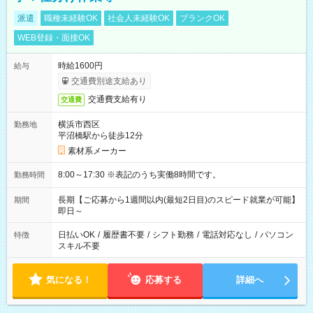
派遣
職種未経験OK
社会人未経験OK
ブランクOK
WEB登録・面接OK
時給1600円
給与
交通費別途支給あり
交通費支給有り
交通費
横浜市西区
勤務地
平沼橋駅から徒歩12分
素材系メーカー
8:00～17:30 ※表記のうち実働8時間です。
勤務時間
長期【ご応募から1週間以内(最短2日目)のスピード就業が可能】
期間
即日～
日払いOK
/
履歴書不要
/
シフト勤務
/
電話対応なし
/
パソコン
特徴
スキル不要
気になる！
応募する
詳細へ