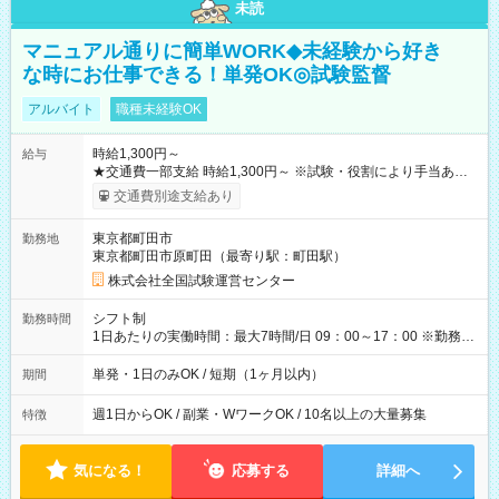
未読
マニュアル通りに簡単WORK◆未経験から好き
な時にお仕事できる！単発OK◎試験監督
アルバイト
職種未経験OK
時給1,300円～
給与
★交通費一部支給 時給1,300円～ ※試験・役割により手当あり
※勤務回数により昇給あり 【即給（前払い）オプションあ
交通費別途支給あり
り！】 希望される場合、勤務から1週間ほどで給与の一部を受け
取れます。 ※手数料418円がかかります。 【過去試験日の収入
東京都町田市
勤務地
例】 ・河合塾模擬試験 8:30～17:30（休憩1時間） 時給1,300円
東京都町田市原町田（最寄り駅：町田駅）
×8時間＝日収10,400円＋交通費 ※当日の役割により時給＋100
円の場合あり ・国家試験 7:00～13:30（休憩なし） 時給1,300
株式会社全国試験運営センター
円（役割手当＋100円）×6時間＝日収8,400円＋交通費 【試用期
間】試用期間なし
シフト制
勤務時間
1日あたりの実働時間：最大7時間/日 09：00～17：00 ※勤務時
間は 試験により異なります。
単発・1日のみOK / 短期（1ヶ月以内）
期間
週1日からOK / 副業・WワークOK / 10名以上の大量募集
特徴
気になる！
応募する
詳細へ