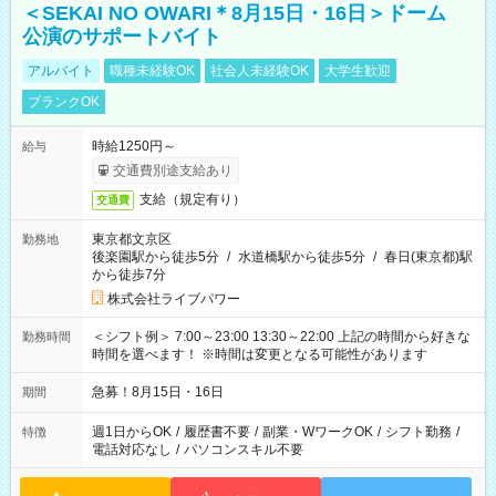
＜SEKAI NO OWARI＊8月15日・16日＞ドーム
公演のサポートバイト
アルバイト
職種未経験OK
社会人未経験OK
大学生歓迎
ブランクOK
時給1250円～
給与
交通費別途支給あり
支給（規定有り）
交通費
東京都文京区
勤務地
後楽園駅から徒歩5分
/
水道橋駅から徒歩5分
/
春日(東京都)駅
から徒歩7分
株式会社ライブパワー
＜シフト例＞ 7:00～23:00 13:30～22:00 上記の時間から好きな
勤務時間
時間を選べます！ ※時間は変更となる可能性があります
急募！8月15日・16日
期間
週1日からOK
/
履歴書不要
/
副業・WワークOK
/
シフト勤務
/
特徴
電話対応なし
/
パソコンスキル不要