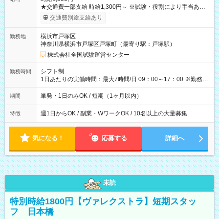
★交通費一部支給 時給1,300円～ ※試験・役割により手当あり
※勤務回数により昇給あり 【即給（前払い）オプションあ
交通費別途支給あり
り！】 希望される場合、勤務から1週間ほどで給与の一部を受け
取れます。 ※手数料418円がかかります。 【過去試験日の収入
横浜市戸塚区
勤務地
例】 ・河合塾模擬試験 8:30～17:30（休憩1時間） 時給1,300円
神奈川県横浜市戸塚区戸塚町（最寄り駅：戸塚駅）
×8時間＝日収10,400円＋交通費 ※当日の役割により時給＋100
円の場合あり ・国家試験 7:00～13:30（休憩なし） 時給1,300
株式会社全国試験運営センター
円（役割手当＋100円）×6時間＝日収8,400円＋交通費 【試用期
間】試用期間なし
シフト制
勤務時間
1日あたりの実働時間：最大7時間/日 09：00～17：00 ※勤務時
間は 試験により異なります。
単発・1日のみOK / 短期（1ヶ月以内）
期間
週1日からOK / 副業・WワークOK / 10名以上の大量募集
特徴
気になる！
応募する
詳細へ
未読
特別時給1800円【ヴァレクストラ】短期スタッ
フ 日本橋