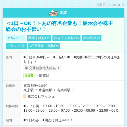
掲載日：2026.08.07
未読
＜1日～OK！＞あの有名企業も！展示会や株主
総会のお手伝い！
アルバイト
職種未経験OK
社会人未経験OK
大学生歓迎
ブランクOK
WEB登録・面接OK
■日給16,840円～ ■日払いOK ■実働3時間5,120円のお仕事あ
給与
ります！
交通費別途支給あり
一部支給
交通費
東京都千代田区
勤務地
東京駅
/
水道橋駅
/
有楽町駅
/
…
株式会社マッシュ
■シフト例 ・07:00～19:30 ・09:00～12:00 ・10:00～17:00 ・
勤務時間
18:00～23:00 ・19:00～07:00 ・20:00～09:00 ・22:00～06:00
etc ★最短で3時間で5,120円のお仕事から 15時間で2万円近く稼
げるお仕事も！ ご希望のお時間に合わせてご紹介！ ※シフトは
■１日のみ・1回だけお仕事OK！
期間
現場によって異なります。 ※勿論、休憩時間はあるのでご安心