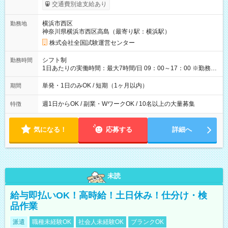
※勤務回数により昇給あり 【即給（前払い）オプションあ
交通費別途支給あり
り！】 希望される場合、勤務から1週間ほどで給与の一部を受け
取れます。 ※手数料418円がかかります。 【過去試験日の収入
横浜市西区
勤務地
例】 ・河合塾模擬試験 8:30～17:30（休憩1時間） 時給1,300円
神奈川県横浜市西区高島（最寄り駅：横浜駅）
×8時間＝日収10,400円＋交通費 ※当日の役割により時給＋100
円の場合あり ・国家試験 7:00～13:30（休憩なし） 時給1,300
株式会社全国試験運営センター
円（役割手当＋100円）×6時間＝日収8,400円＋交通費 【試用期
間】試用期間なし
シフト制
勤務時間
1日あたりの実働時間：最大7時間/日 09：00～17：00 ※勤務時
間は 試験により異なります。
単発・1日のみOK / 短期（1ヶ月以内）
期間
週1日からOK / 副業・WワークOK / 10名以上の大量募集
特徴
気になる！
応募する
詳細へ
未読
給与即払いOK！高時給！土日休み！仕分け・検
品作業
派遣
職種未経験OK
社会人未経験OK
ブランクOK