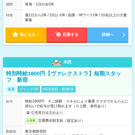
単発・1日のみOK
期間
週1日からOK / 日払いOK / 副業・WワークOK / 10名以上の大量
特徴
募集
気になる！
応募する
詳細へ
未読
特別時給1800円【ヴァレクストラ】短期スタッ
フ 新宿
派遣
ブランクOK
WEB登録・面接OK
時給1800円 ※ご経験・スキルにより優遇 スマホでかんたんに
給与
前払いで給与が受け取れます（※上限、条件あり）
交通費別途支給あり
交通費全額支給（規定あり）
交通費
東京都新宿区
勤務地