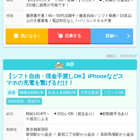
【8月中のスタートOK！急募！】2カ月～ ■ご応募から最短2～
期間
ね。 ※Wワーク希望の方へ 今ご覧のお仕事で希望する勤務時間
3日後に就業が可能です！
と、もう1つのお仕事の勤務時間。 合計で週40時間を超える場
合は応募できません。
履歴書不要
/
40～50代活躍中
/
服装自由
/
シフト勤務
/
10名以
特徴
上の大量募集
/
電話対応なし
/
パソコンスキル不要
気になる！
応募する
詳細へ
掲載日：2026.08.07
未読
【シフト自由・現金手渡しOK】iPhoneなどス
マホの充電を繋げるだけ！
派遣
職種未経験OK
社会人未経験OK
大学生歓迎
ブランクOK
WEB登録・面接OK
時給1414円～ ▼日払いOK（規定あり） ■初勤務手当あり
給与
※規定による
東京都新宿区
勤務地
新宿駅から徒歩
/
新宿三丁目駅から徒歩
/
高田馬場駅から徒歩
/
…