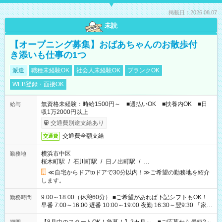
掲載日：2026.08.07
未読
【オープニング募集】おばあちゃんのお散歩付
き添いも仕事の1つ
派遣
職種未経験OK
社会人未経験OK
ブランクOK
WEB登録・面接OK
無資格未経験：時給1500円～ ■週払いOK ■扶養内OK ■日
給与
収1万2000円以上
交通費別途支給あり
交通費全額支給
交通費
横浜市中区
勤務地
桜木町駅
/
石川町駅
/
日ノ出町駅
/
…
≪自宅からドアtoドアで30分以内！≫ご希望の勤務地を紹介
します。
9:00～18:00（休憩60分） ■ご希望があれば下記シフトもOK！
勤務時間
早番 7:00～16:00 遅番 10:00～19:00 夜勤 16:30～翌9:30 「家族
と休みを合わせたい」 「余裕を持って夕飯の準備がしたい」
「できれば残業はしたくない」 など、ご希望を教えてください