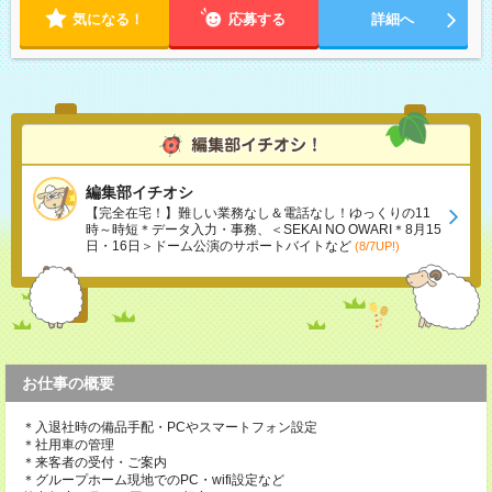
気になる！
応募する
詳細へ
編集部イチオシ
【完全在宅！】難しい業務なし＆電話なし！ゆっくりの11
時～時短＊データ入力・事務、＜SEKAI NO OWARI＊8月15
日・16日＞ドーム公演のサポートバイトなど
(8/7UP!)
お仕事の概要
＊入退社時の備品手配・PCやスマートフォン設定
＊社用車の管理
＊来客者の受付・ご案内
＊グループホーム現地でのPC・wifi設定など