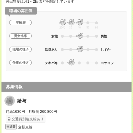
外出頻度は月1～2回ほどを想定しています！
職場の雰囲気
年齢層
20代
30
40
50
60
男女比率
女性
男性
職場の様子
活気あり
しずか
仕事の仕方
テキパキ
コツコツ
募集情報
給与
時給1630円 月収例 260,800円
交通費別途支給あり
全額支給
交通費