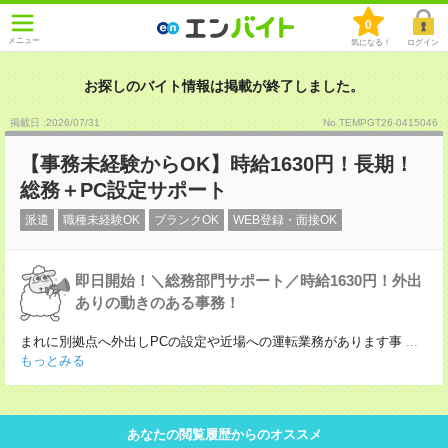
0
メニュー
気になる！
ログイン
お探しのバイト情報は掲載が終了しました。
掲載日 :2026
/
07
/
31
No.TEMPGT26-0415046
【事務未経験からOK】時給1630円！長期！
総務＋PC設定サポート
派遣
職種未経験OK
ブランクOK
WEB登録・面接OK
即日開始！＼総務部門サポート／時給1630円！外出
ありの動きのある事務！
まれに別拠点へ外出しPCの設定や近場への運転業務があります事
...
もっとみる
あなたの閲覧履歴からのオススメ