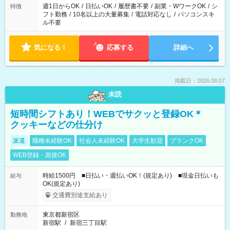
ください！
週1日からOK
/
日払いOK
/
履歴書不要
/
副業・WワークOK
/
シ
特徴
フト勤務
/
10名以上の大量募集
/
電話対応なし
/
パソコンスキ
ル不要
気になる！
応募する
詳細へ
掲載日：2026.08.07
未読
短時間シフトあり！WEBでサクッと登録OK＊
クッキーなどの仕分け
派遣
職種未経験OK
社会人未経験OK
大学生歓迎
ブランクOK
WEB登録・面接OK
時給1500円 ■日払い・週払いOK！(規定あり) ■現金日払いも
給与
OK(規定あり)
交通費別途支給あり
東京都新宿区
勤務地
新宿駅
/
新宿三丁目駅