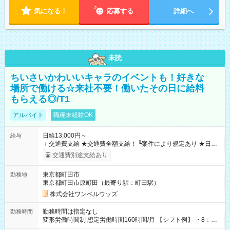
気になる！
応募する
詳細へ
未読
ちいさいかわいいキャラのイベントも！好きな
場所で働ける☆来社不要！働いたその日に給料
もらえる◎/T1
アルバイト
職種未経験OK
日給13,000円～
給与
＋交通費支給 ★交通費全額支給！ ┗案件により規定あり ★日払
いOK！（規定あり） ┗働いたその日に現金GET♪ お仕事後はコ
交通費別途支給あり
ンビニATMから 日払い分を引き落とせます！ 【試用期間】試
用期間なし
東京都町田市
勤務地
東京都町田市原町田（最寄り駅：町田駅）
株式会社ワンベルウッズ
勤務時間は指定なし
勤務時間
変形労働時間制 想定労働時間160時間/月 【シフト例】 ・8：00
～21：00