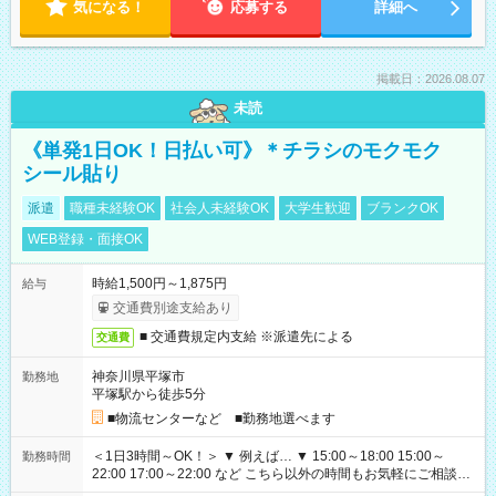
気になる！
応募する
詳細へ
掲載日：2026.08.07
未読
《単発1日OK！日払い可》＊チラシのモクモク
シール貼り
派遣
職種未経験OK
社会人未経験OK
大学生歓迎
ブランクOK
WEB登録・面接OK
時給1,500円～1,875円
給与
交通費別途支給あり
■ 交通費規定内支給 ※派遣先による
交通費
神奈川県平塚市
勤務地
平塚駅から徒歩5分
■物流センターなど ■勤務地選べます
＜1日3時間～OK！＞ ▼ 例えば… ▼ 15:00～18:00 15:00～
勤務時間
22:00 17:00～22:00 など こちら以外の時間もお気軽にご相談く
ださい！