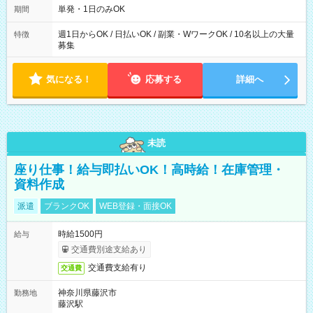
単発・1日のみOK
期間
週1日からOK / 日払いOK / 副業・WワークOK / 10名以上の大量
特徴
募集
気になる！
応募する
詳細へ
未読
座り仕事！給与即払いOK！高時給！在庫管理・
資料作成
派遣
ブランクOK
WEB登録・面接OK
時給1500円
給与
交通費別途支給あり
交通費支給有り
交通費
神奈川県藤沢市
勤務地
藤沢駅