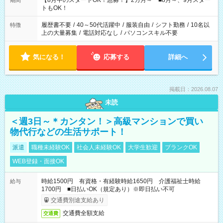
【8月中のスタートOK！急募！】2カ月～ ■8月～、9月スター
期間
ね。 ※Wワーク希望の方へ 今ご覧のお仕事で希望する勤務時間
トもOK！
と、もう1つのお仕事の勤務時間。 合計で週40時間を超える場
合は応募できません。
履歴書不要
/
40～50代活躍中
/
服装自由
/
シフト勤務
/
10名以
特徴
上の大量募集
/
電話対応なし
/
パソコンスキル不要
気になる！
応募する
詳細へ
掲載日：2026.08.07
未読
＜週3日～＊カンタン！＞高級マンションで買い
物代行などの生活サポート！
派遣
職種未経験OK
社会人未経験OK
大学生歓迎
ブランクOK
WEB登録・面接OK
時給1500円 有資格・有経験時給1650円 介護福祉士時給
給与
1700円 ■日払いOK（規定あり）※即日払い不可
交通費別途支給あり
交通費全額支給
交通費