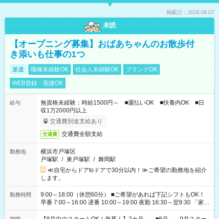
掲載日：2026.08.07
未読
【オープニング募集】おばあちゃんのお散歩付
き添いも仕事の1つ
派遣
職種未経験OK
社会人未経験OK
ブランクOK
WEB登録・面接OK
無資格未経験：時給1500円～ ■週払いOK ■扶養内OK ■日
給与
収1万2000円以上
交通費別途支給あり
交通費全額支給
交通費
横浜市戸塚区
勤務地
戸塚駅
/
東戸塚駅
/
舞岡駅
≪自宅からドアtoドアで30分以内！≫ご希望の勤務地を紹介
します。
9:00～18:00（休憩60分） ■ご希望があれば下記シフトもOK！
勤務時間
早番 7:00～16:00 遅番 10:00～19:00 夜勤 16:30～翌9:30 「家族
と休みを合わせたい」 「余裕を持って夕飯の準備がしたい」
「できれば残業はしたくない」 など、ご希望を教えてください