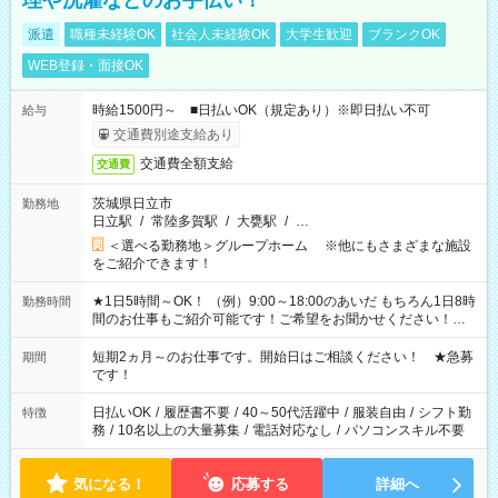
理や洗濯などのお手伝い！
派遣
職種未経験OK
社会人未経験OK
大学生歓迎
ブランクOK
WEB登録・面接OK
時給1500円～ ■日払いOK（規定あり）※即日払い不可
給与
交通費別途支給あり
交通費全額支給
交通費
茨城県日立市
勤務地
日立駅
/
常陸多賀駅
/
大甕駅
/
…
＜選べる勤務地＞グループホーム ※他にもさまざまな施設
をご紹介できます！
★1日5時間～OK！ （例）9:00～18:00のあいだ もちろん1日8時
勤務時間
間のお仕事もご紹介可能です！ご希望をお聞かせください！★
家庭の都合でお休みが必要な場合も遠慮なくご相談ください。
※週最低15時間以上の勤務が必要です
短期2ヵ月～のお仕事です。開始日はご相談ください！ ★急募
期間
です！
日払いOK
/
履歴書不要
/
40～50代活躍中
/
服装自由
/
シフト勤
特徴
務
/
10名以上の大量募集
/
電話対応なし
/
パソコンスキル不要
気になる！
応募する
詳細へ