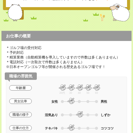
お仕事の概要
＊ゴルフ場の受付対応
＊予約対応
＊精算業務（自動精算機を導入していますので件数は多くありません）
＊電話対応（一次取次で件数は多くありません）
※日本オープンゴルフ等が開催される歴史あるゴルフ場です！
職場の雰囲気
年齢層
20代
30
40
50
60
男女比率
女性
男性
職場の様子
活気あり
しずか
仕事の仕方
テキパキ
コツコツ