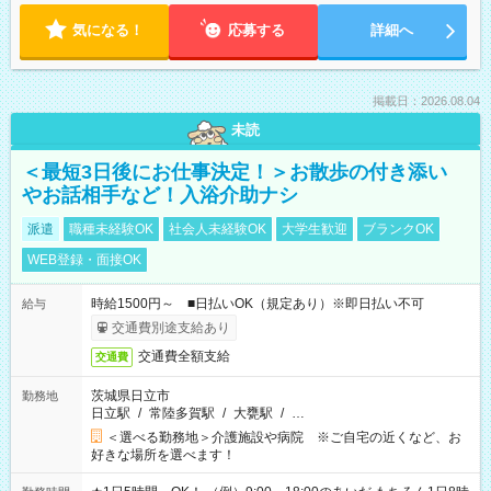
気になる！
応募する
詳細へ
掲載日：2026.08.04
未読
＜最短3日後にお仕事決定！＞お散歩の付き添い
やお話相手など！入浴介助ナシ
派遣
職種未経験OK
社会人未経験OK
大学生歓迎
ブランクOK
WEB登録・面接OK
時給1500円～ ■日払いOK（規定あり）※即日払い不可
給与
交通費別途支給あり
交通費全額支給
交通費
茨城県日立市
勤務地
日立駅
/
常陸多賀駅
/
大甕駅
/
…
＜選べる勤務地＞介護施設や病院 ※ご自宅の近くなど、お
好きな場所を選べます！