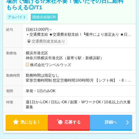
場所で働ける☆来社不要！働いたその日に給料
もらえる◎/T1
アルバイト
職種未経験OK
日給13,000円～
給与
＋交通費支給 ★交通費全額支給！ ┗案件により規定あり ★日払
いOK！（規定あり） ┗働いたその日に現金GET♪ お仕事後はコ
交通費別途支給あり
ンビニATMから 日払い分を引き落とせます！ 【試用期間】試
用期間なし
横浜市港北区
勤務地
神奈川県横浜市港北区（最寄り駅：新横浜駅）
株式会社ワンベルウッズ
勤務時間は指定なし
勤務時間
変形労働時間制 想定労働時間160時間/月 【シフト例】 ・8：00
～21：00
単発・1日のみOK
期間
週1日からOK / 日払いOK / 副業・WワークOK / 10名以上の大量
特徴
募集
気になる！
応募する
詳細へ