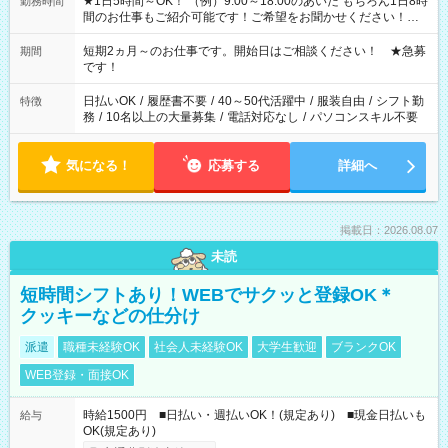
★1日5時間～OK！ （例）9:00～18:00のあいだ もちろん1日8時
勤務時間
間のお仕事もご紹介可能です！ご希望をお聞かせください！★
家庭の都合でお休みが必要な場合も遠慮なくご相談ください。
※週最低15時間以上の勤務が必要です
短期2ヵ月～のお仕事です。開始日はご相談ください！ ★急募
期間
です！
日払いOK
/
履歴書不要
/
40～50代活躍中
/
服装自由
/
シフト勤
特徴
務
/
10名以上の大量募集
/
電話対応なし
/
パソコンスキル不要
気になる！
応募する
詳細へ
掲載日：2026.08.07
未読
短時間シフトあり！WEBでサクッと登録OK＊
クッキーなどの仕分け
派遣
職種未経験OK
社会人未経験OK
大学生歓迎
ブランクOK
WEB登録・面接OK
時給1500円 ■日払い・週払いOK！(規定あり) ■現金日払いも
給与
OK(規定あり)