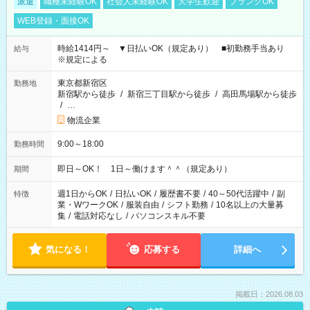
派遣
職種未経験OK
社会人未経験OK
大学生歓迎
ブランクOK
WEB登録・面接OK
時給1414円～ ▼日払いOK（規定あり） ■初勤務手当あり
給与
※規定による
東京都新宿区
勤務地
新宿駅から徒歩
/
新宿三丁目駅から徒歩
/
高田馬場駅から徒歩
/
…
物流企業
9:00～18:00
勤務時間
即日～OK！ 1日～働けます＾＾（規定あり）
期間
週1日からOK
/
日払いOK
/
履歴書不要
/
40～50代活躍中
/
副
特徴
業・WワークOK
/
服装自由
/
シフト勤務
/
10名以上の大量募
集
/
電話対応なし
/
パソコンスキル不要
気になる！
応募する
詳細へ
掲載日：2026.08.03