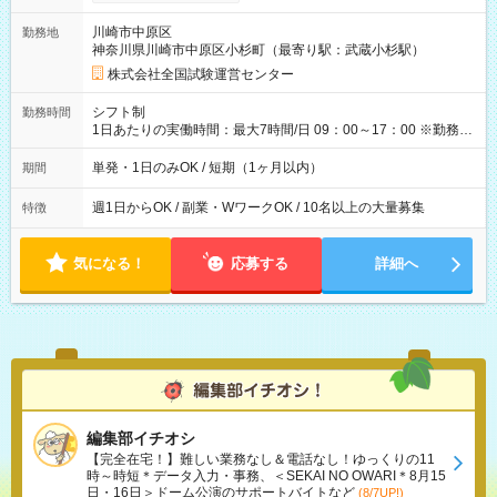
り！】 希望される場合、勤務から1週間ほどで給与の一部を受け
取れます。 ※手数料418円がかかります。 【過去試験日の収入
川崎市中原区
勤務地
例】 ・河合塾模擬試験 8:30～17:30（休憩1時間） 時給1,300円
神奈川県川崎市中原区小杉町（最寄り駅：武蔵小杉駅）
×8時間＝日収10,400円＋交通費 ※当日の役割により時給＋100
円の場合あり ・国家試験 7:00～13:30（休憩なし） 時給1,300
株式会社全国試験運営センター
円（役割手当＋100円）×6時間＝日収8,400円＋交通費 【試用期
間】試用期間なし
シフト制
勤務時間
1日あたりの実働時間：最大7時間/日 09：00～17：00 ※勤務時
間は 試験により異なります。
単発・1日のみOK / 短期（1ヶ月以内）
期間
週1日からOK / 副業・WワークOK / 10名以上の大量募集
特徴
気になる！
応募する
詳細へ
編集部イチオシ
【完全在宅！】難しい業務なし＆電話なし！ゆっくりの11
時～時短＊データ入力・事務、＜SEKAI NO OWARI＊8月15
日・16日＞ドーム公演のサポートバイトなど
(8/7UP!)