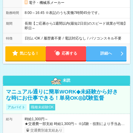
電子・機械系メーカー
8:00～16:45 ※表記のうち実働7時間45分です。
勤務時間
長期【ご応募から1週間以内(最短2日目)のスピード就業が可能】
期間
即日～
日払いOK
/
履歴書不要
/
電話対応なし
/
パソコンスキル不要
特徴
気になる！
応募する
詳細へ
未読
マニュアル通りに簡単WORK◆未経験から好き
な時にお仕事できる！単発OK◎試験監督
アルバイト
職種未経験OK
時給1,300円～
給与
★交通費一部支給 時給1,300円～ ※試験・役割により手当あり
※勤務回数により昇給あり 【即給（前払い）オプションあ
交通費別途支給あり