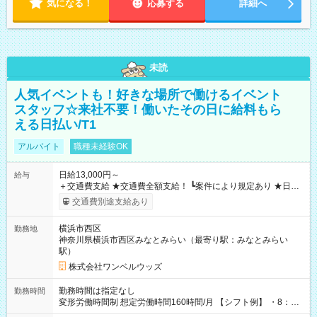
気になる！
応募する
詳細へ
未読
人気イベントも！好きな場所で働けるイベント
スタッフ☆来社不要！働いたその日に給料もら
える日払い/T1
アルバイト
職種未経験OK
日給13,000円～
給与
＋交通費支給 ★交通費全額支給！ ┗案件により規定あり ★日払
いOK！（規定あり） ┗働いたその日に現金GET♪ お仕事後はコ
交通費別途支給あり
ンビニATMから 日払い分を引き落とせます！ 【試用期間】試
用期間なし
横浜市西区
勤務地
神奈川県横浜市西区みなとみらい（最寄り駅：みなとみらい
駅）
株式会社ワンベルウッズ
勤務時間は指定なし
勤務時間
変形労働時間制 想定労働時間160時間/月 【シフト例】 ・8：00
～21：00