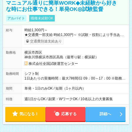
マニュアル通りに簡単WORK◆未経験から好き
な時にお仕事できる！単発OK◎試験監督
アルバイト
職種未経験OK
時給1,300円～
給与
★交通費一部支給 時給1,300円～ ※試験・役割により手当あり
※勤務回数により昇給あり 【即給（前払い）オプションあ
交通費別途支給あり
り！】 希望される場合、勤務から1週間ほどで給与の一部を受け
取れます。 ※手数料418円がかかります。 【過去試験日の収入
横浜市西区
勤務地
例】 ・河合塾模擬試験 8:30～17:30（休憩1時間） 時給1,300円
神奈川県横浜市西区高島（最寄り駅：横浜駅）
×8時間＝日収10,400円＋交通費 ※当日の役割により時給＋100
円の場合あり ・国家試験 7:00～13:30（休憩なし） 時給1,300
株式会社全国試験運営センター
円（役割手当＋100円）×6時間＝日収8,400円＋交通費 【試用期
間】試用期間なし
シフト制
勤務時間
1日あたりの実働時間：最大7時間/日 09：00～17：00 ※勤務時
間は 試験により異なります。
単発・1日のみOK / 短期（1ヶ月以内）
期間
週1日からOK / 副業・WワークOK / 10名以上の大量募集
特徴
気になる！
応募する
詳細へ