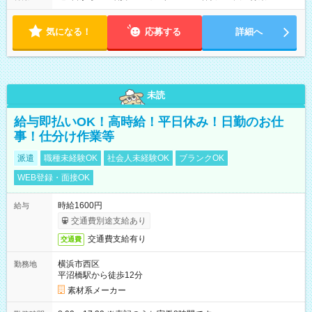
気になる！
応募する
詳細へ
未読
給与即払いOK！高時給！平日休み！日勤のお仕
事！仕分け作業等
派遣
職種未経験OK
社会人未経験OK
ブランクOK
WEB登録・面接OK
時給1600円
給与
交通費別途支給あり
交通費支給有り
交通費
横浜市西区
勤務地
平沼橋駅から徒歩12分
素材系メーカー