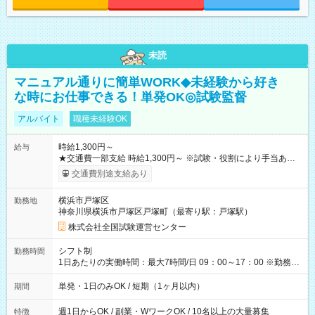
未読
マニュアル通りに簡単WORK◆未経験から好き
な時にお仕事できる！単発OK◎試験監督
アルバイト
職種未経験OK
時給1,300円～
給与
★交通費一部支給 時給1,300円～ ※試験・役割により手当あり
※勤務回数により昇給あり 【即給（前払い）オプションあ
交通費別途支給あり
り！】 希望される場合、勤務から1週間ほどで給与の一部を受け
取れます。 ※手数料418円がかかります。 【過去試験日の収入
横浜市戸塚区
勤務地
例】 ・河合塾模擬試験 8:30～17:30（休憩1時間） 時給1,300円
神奈川県横浜市戸塚区戸塚町（最寄り駅：戸塚駅）
×8時間＝日収10,400円＋交通費 ※当日の役割により時給＋100
円の場合あり ・国家試験 7:00～13:30（休憩なし） 時給1,300
株式会社全国試験運営センター
円（役割手当＋100円）×6時間＝日収8,400円＋交通費 【試用期
間】試用期間なし
シフト制
勤務時間
1日あたりの実働時間：最大7時間/日 09：00～17：00 ※勤務時
間は 試験により異なります。
単発・1日のみOK / 短期（1ヶ月以内）
期間
週1日からOK / 副業・WワークOK / 10名以上の大量募集
特徴