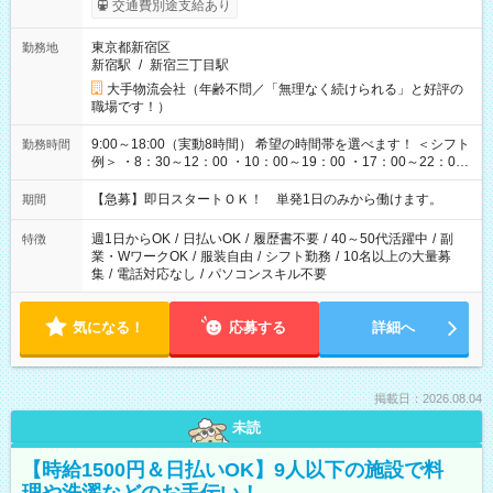
交通費別途支給あり
東京都新宿区
勤務地
新宿駅
/
新宿三丁目駅
大手物流会社（年齢不問／「無理なく続けられる」と好評の
職場です！）
9:00～18:00（実動8時間） 希望の時間帯を選べます！ ＜シフト
勤務時間
例＞ ・8：30～12：00 ・10：00～19：00 ・17：00～22：00
・13：00～22：00 ・22：00～翌6：00 など
【急募】即日スタートＯＫ！ 単発1日のみから働けます。
期間
週1日からOK
/
日払いOK
/
履歴書不要
/
40～50代活躍中
/
副
特徴
業・WワークOK
/
服装自由
/
シフト勤務
/
10名以上の大量募
集
/
電話対応なし
/
パソコンスキル不要
気になる！
応募する
詳細へ
掲載日：2026.08.04
未読
【時給1500円＆日払いOK】9人以下の施設で料