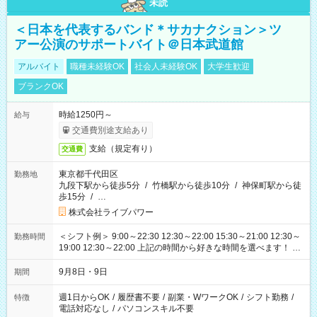
未読
＜日本を代表するバンド＊サカナクション＞ツ
アー公演のサポートバイト＠日本武道館
アルバイト
職種未経験OK
社会人未経験OK
大学生歓迎
ブランクOK
時給1250円～
給与
交通費別途支給あり
支給（規定有り）
交通費
東京都千代田区
勤務地
九段下駅から徒歩5分
/
竹橋駅から徒歩10分
/
神保町駅から徒
歩15分
/
…
株式会社ライブパワー
＜シフト例＞ 9:00～22:30 12:30～22:00 15:30～21:00 12:30～
勤務時間
19:00 12:30～22:00 上記の時間から好きな時間を選べます！ ※
時間は変更となる可能性があります
9月8日・9日
期間
週1日からOK
/
履歴書不要
/
副業・WワークOK
/
シフト勤務
/
特徴
電話対応なし
/
パソコンスキル不要