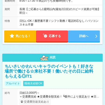
8:00～17:30 ※表記のうち実働8時間です。
勤務時間
長期【ご応募から1週間以内(最短2日目)のスピード就業が可能】
期間
即日～
日払いOK
/
履歴書不要
/
シフト勤務
/
電話対応なし
/
パソコン
特徴
スキル不要
気になる！
応募する
詳細へ
未読
ちいさいかわいいキャラのイベントも！好きな
場所で働ける☆来社不要！働いたその日に給料
もらえる◎/T1
アルバイト
職種未経験OK
日給13,000円～
給与
＋交通費支給 ★交通費全額支給！ ┗案件により規定あり ★日払
いOK！（規定あり） ┗働いたその日に現金GET♪ お仕事後はコ
交通費別途支給あり
ンビニATMから 日払い分を引き落とせます！ 【試用期間】試