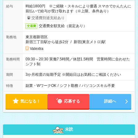
時給1800円 ※ご経験・スキルにより優遇 スマホでかんたんに
給与
前払いで給与が受け取れます（※上限、条件あり）
交通費別途支給あり
交通費全額支給（規定あり）
交通費
東京都新宿区
勤務地
新宿三丁目駅から徒歩2分
/
新宿(東京メトロ)駅
Valextra
09:30～20:30 実働7.5時間／休憩1.5時間 営業時間に合わせた
勤務時間
シフト制
3か月程度の短期予定 ※開始日はお気軽にご相談ください
期間
副業・WワークOK
/
シフト勤務
/
パソコンスキル不要
特徴
気になる！
応募する
詳細へ
未読