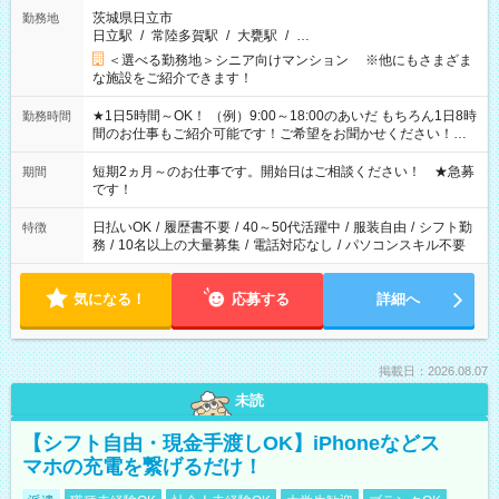
茨城県日立市
勤務地
日立駅
/
常陸多賀駅
/
大甕駅
/
…
＜選べる勤務地＞シニア向けマンション ※他にもさまざま
な施設をご紹介できます！
★1日5時間～OK！ （例）9:00～18:00のあいだ もちろん1日8時
勤務時間
間のお仕事もご紹介可能です！ご希望をお聞かせください！★
家庭の都合でお休みが必要な場合も遠慮なくご相談ください。
※週最低15時間以上の勤務が必要です
短期2ヵ月～のお仕事です。開始日はご相談ください！ ★急募
期間
です！
日払いOK
/
履歴書不要
/
40～50代活躍中
/
服装自由
/
シフト勤
特徴
務
/
10名以上の大量募集
/
電話対応なし
/
パソコンスキル不要
気になる！
応募する
詳細へ
掲載日：2026.08.07
未読
【シフト自由・現金手渡しOK】iPhoneなどス
マホの充電を繋げるだけ！