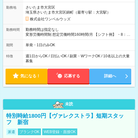
用期間なし
さいたま市大宮区
勤務地
埼玉県さいたま市大宮区錦町（最寄り駅：大宮駅）
株式会社ワンベルウッズ
勤務時間は指定なし
勤務時間
変形労働時間制 想定労働時間160時間/月 【シフト例】 ・8：00
～21：00
単発・1日のみOK
期間
週1日からOK / 日払いOK / 副業・WワークOK / 10名以上の大量
特徴
募集
気になる！
応募する
詳細へ
未読
特別時給1800円【ヴァレクストラ】短期スタッ
フ 新宿
派遣
ブランクOK
WEB登録・面接OK