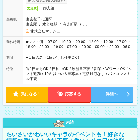
交通費別途支給あり
一部支給
交通費
東京都千代田区
勤務地
東京駅
/
水道橋駅
/
有楽町駅
/
…
株式会社マッシュ
■シフト例 ・07:00～19:30 ・09:00～12:00 ・10:00～17:00 ・
勤務時間
18:00～23:00 ・19:00～07:00 ・20:00～09:00 ・22:00～06:00
etc ★最短で3時間で5,120円のお仕事から 15時間で2万円近く稼
げるお仕事も！ ご希望のお時間に合わせてご紹介！ ※シフトは
■１日のみ・1回だけお仕事OK！
期間
現場によって異なります。 ※勿論、休憩時間はあるのでご安心
ください！
週1日からOK
/
日払いOK
/
履歴書不要
/
副業・WワークOK
/
シ
特徴
フト勤務
/
10名以上の大量募集
/
電話対応なし
/
パソコンスキ
ル不要
気になる！
応募する
詳細へ
未読
ちいさいかわいいキャラのイベントも！好きな