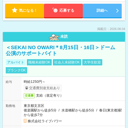
気になる！
応募する
詳細へ
掲載日：2026.08.04
未読
＜SEKAI NO OWARI＊8月15日・16日＞ドーム
公演のサポートバイト
アルバイト
職種未経験OK
社会人未経験OK
大学生歓迎
ブランクOK
時給1250円～
給与
交通費別途支給あり
支給（規定有り）
交通費
東京都文京区
勤務地
後楽園駅から徒歩5分
/
水道橋駅から徒歩5分
/
春日(東京都)駅
から徒歩7分
株式会社ライブパワー