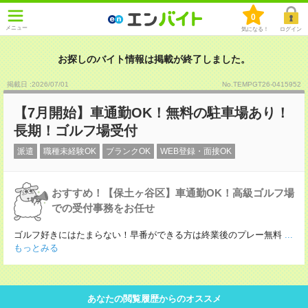
0
メニュー
気になる！
ログイン
お探しのバイト情報は掲載が終了しました。
掲載日 :2026
/
07
/
01
No.TEMPGT26-0415952
【7月開始】車通勤OK！無料の駐車場あり！
長期！ゴルフ場受付
派遣
職種未経験OK
ブランクOK
WEB登録・面接OK
おすすめ！【保土ヶ谷区】車通勤OK！高級ゴルフ場
での受付事務をお任せ
ゴルフ好きにはたまらない！早番ができる方は終業後のプレー無料
...
もっとみる
あなたの閲覧履歴からのオススメ