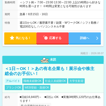
＜シフト例＞ 7:00～23:00 13:30～22:00 上記の時間から好きな
勤務時間
時間を選べます！ ※時間は変更となる可能性があります
急募！8月15日・16日
期間
週1日からOK
/
履歴書不要
/
副業・WワークOK
/
シフト勤務
/
特徴
電話対応なし
/
パソコンスキル不要
気になる！
応募する
詳細へ
掲載日：2026.08.07
未読
＜1日～OK！＞あの有名企業も！展示会や株主
総会のお手伝い！
アルバイト
職種未経験OK
社会人未経験OK
大学生歓迎
ブランクOK
WEB登録・面接OK
■日給16,840円～ ■日払いOK ■実働3時間5,120円のお仕事あ
給与
ります！