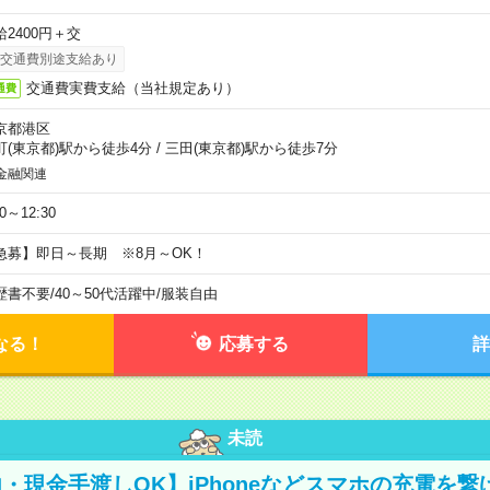
給2400円＋交
交通費別途支給あり
交通費実費支給（当社規定あり）
通費
京都港区
町(東京都)駅から徒歩4分
/
三田(東京都)駅から徒歩7分
金融関連
30～12:30
急募】即日～長期 ※8月～OK！
歴書不要
/
40～50代活躍中
/
服装自由
なる！
応募する
詳
未読
・現金手渡しOK】iPhoneなどスマホの充電を繋