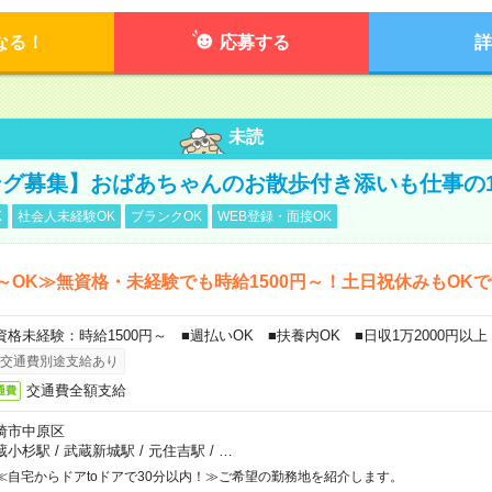
なる！
応募する
詳
未読
グ募集】おばあちゃんのお散歩付き添いも仕事の
K
社会人未経験OK
ブランクOK
WEB登録・面接OK
～OK≫無資格・未経験でも時給1500円～！土日祝休みもOK
資格未経験：時給1500円～ ■週払いOK ■扶養内OK ■日収1万2000円以上
交通費別途支給あり
交通費全額支給
通費
崎市中原区
蔵小杉駅
/
武蔵新城駅
/
元住吉駅
/
…
≪自宅からドアtoドアで30分以内！≫ご希望の勤務地を紹介します。