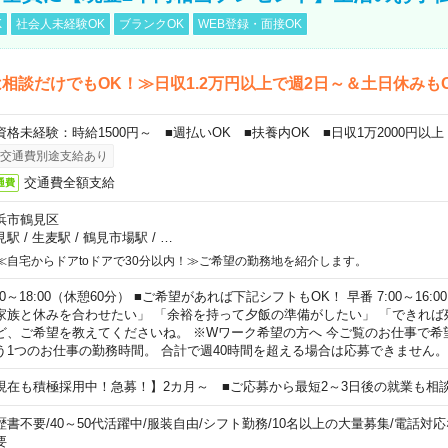
K
社会人未経験OK
ブランクOK
WEB登録・面接OK
相談だけでもOK！≫日収1.2万円以上で週2日～＆土日休みも
資格未経験：時給1500円～ ■週払いOK ■扶養内OK ■日収1万2000円以上
交通費別途支給あり
交通費全額支給
通費
浜市鶴見区
見駅
/
生麦駅
/
鶴見市場駅
/
…
≪自宅からドアtoドアで30分以内！≫ご希望の勤務地を紹介します。
00～18:00（休憩60分） ■ご希望があれば下記シフトもOK！ 早番 7:00～16:00 遅
家族と休みを合わせたい」 「余裕を持って夕飯の準備がしたい」 「できれば
ど、ご希望を教えてくださいね。 ※Wワーク希望の方へ 今ご覧のお仕事で希
う1つのお仕事の勤務時間。 合計で週40時間を超える場合は応募できません。
現在も積極採用中！急募！】2カ月～ ■ご応募から最短2～3日後の就業も相
歴書不要
/
40～50代活躍中
/
服装自由
/
シフト勤務
/
10名以上の大量募集
/
電話対応
要