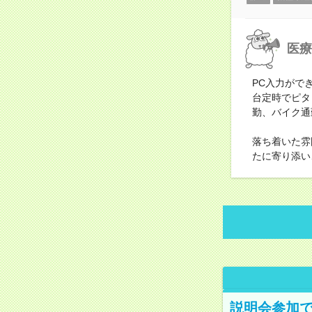
医療
PC入力がで
台定時でピタ
勤、バイク通
落ち着いた雰
たに寄り添い
説明会参加で