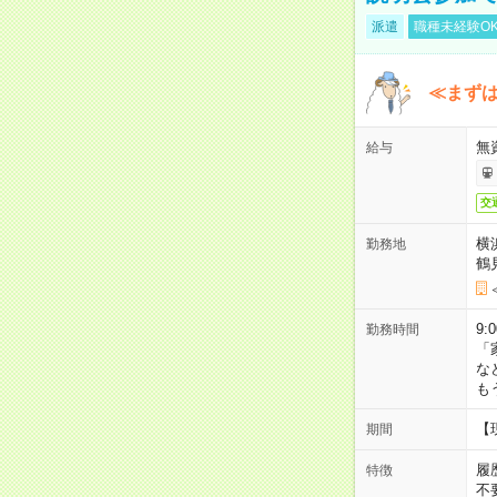
派遣
職種未経験O
≪まずは
無
給与
交
横
勤務地
鶴
9:
勤務時間
「
な
も
【
期間
履
特徴
不