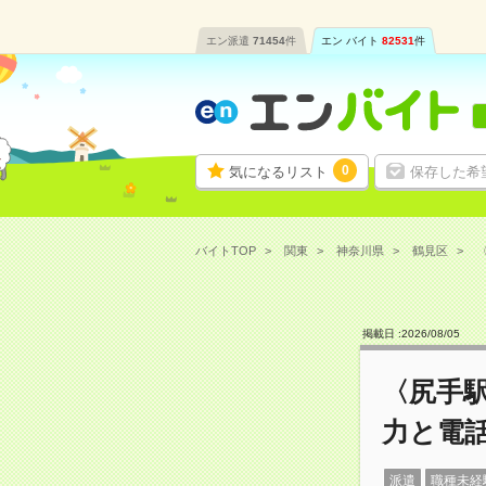
エン派遣
71454
件
エン バイト
82531
件
0
気になるリスト
保存した希
バイトTOP
関東
神奈川県
鶴見区
〈
掲載日 :
2026
/
08
/
05
〈尻手駅
力と電
派遣
職種未経