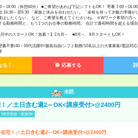
00～18:00（休憩60分） ■ご希望があれば下記シフトもOK！ 早番 7:00～16:00 遅
勤 16:30～翌9:30 「家族と休みを合わせたい」 「余裕を持って夕飯の準備
業はしたくない」 など、ご希望を教えてくださいね。 ※Wワーク希望の方へ
する勤務時間と、もう1つのお仕事の勤務時間。 合計で週40時間を超える場
8月中のスタートOK！急募！】2カ月～ ■8月～、9月スタートもOK！
歴書不要
/
40～50代活躍中
/
服装自由
/
シフト勤務
/
10名以上の大量募集
/
電話対応
要
なる！
応募する
詳
未読
！／土日含む週2～OK<講座受付>@2400円
WEB登録・面接OK
在宅！／土日含む週2～OK<講座受付>@2400円