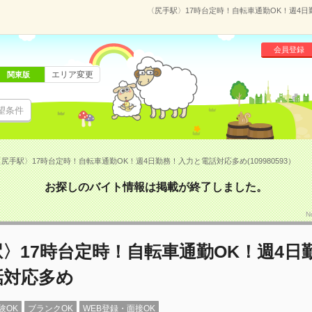
〈尻手駅〉17時台定時！自転車通勤OK！週4日勤
会員登録
エリア変更
関東版
望条件
尻手駅〉17時台定時！自転車通勤OK！週4日勤務！入力と電話対応多め(109980593）
お探しのバイト情報は掲載が終了しました。
N
〉17時台定時！自転車通勤OK！週4日
話対応多め
験OK
ブランクOK
WEB登録・面接OK