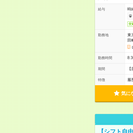
時
給与
交
東
勤務地
田
8:
勤務時間
【
期間
履
特徴
気に
【シフト自由