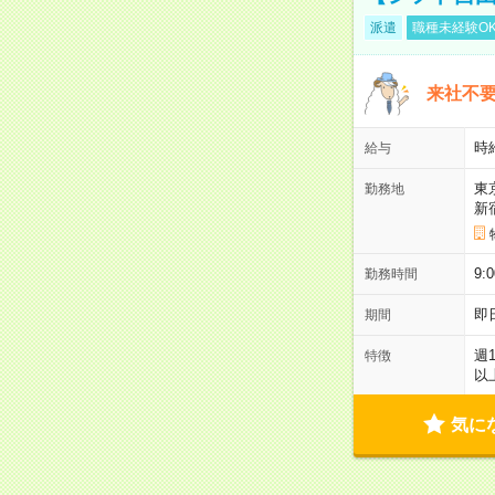
派遣
職種未経験O
来社不要
時
給与
東
勤務地
新
9:
勤務時間
即
期間
週
特徴
以
気に