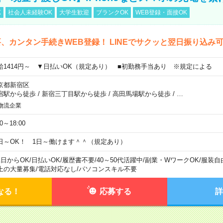
K
社会人未経験OK
大学生歓迎
ブランクOK
WEB登録・面接OK
、カンタン手続きWEB登録！ LINEでサクッと翌日振り込み
給1414円～ ▼日払いOK（規定あり） ■初勤務手当あり ※規定による
京都新宿区
宿駅から徒歩
/
新宿三丁目駅から徒歩
/
高田馬場駅から徒歩
/
…
物流企業
00～18:00
日～OK！ 1日～働けます＾＾（規定あり）
1日からOK
/
日払いOK
/
履歴書不要
/
40～50代活躍中
/
副業・WワークOK
/
服装自
上の大量募集
/
電話対応なし
/
パソコンスキル不要
なる！
応募する
詳