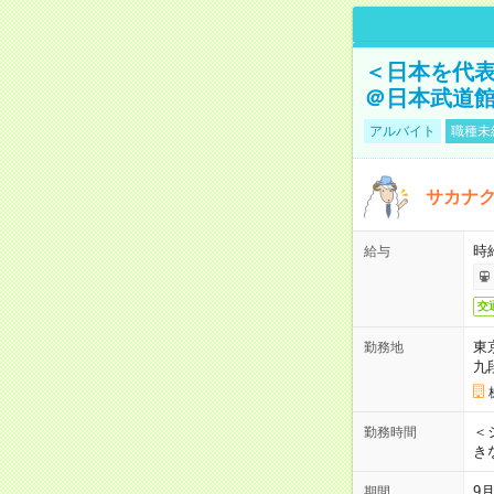
＜日本を代
＠日本武道
アルバイト
職種未
サカナク
時
給与
交
東
勤務地
九
＜シ
勤務時間
き
9
期間