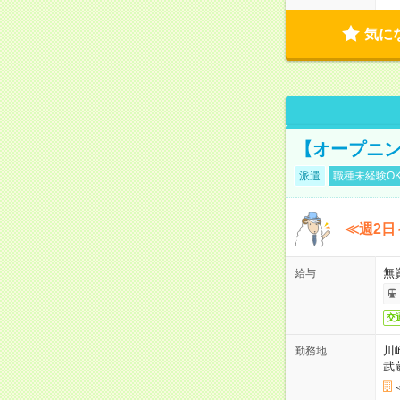
気に
【オープニン
派遣
職種未経験O
≪週2日
無
給与
交
川
勤務地
武