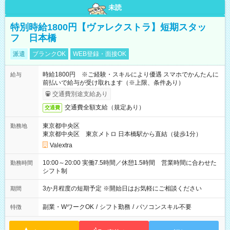
未読
特別時給1800円【ヴァレクストラ】短期スタッ
フ 日本橋
派遣
ブランクOK
WEB登録・面接OK
時給1800円 ※ご経験・スキルにより優遇 スマホでかんたんに
給与
前払いで給与が受け取れます（※上限、条件あり）
交通費別途支給あり
交通費全額支給（規定あり）
交通費
東京都中央区
勤務地
東京都中央区 東京メトロ 日本橋駅から直結（徒歩1分）
Valextra
10:00～20:00 実働7.5時間／休憩1.5時間 営業時間に合わせた
勤務時間
シフト制
3か月程度の短期予定 ※開始日はお気軽にご相談ください
期間
副業・WワークOK
/
シフト勤務
/
パソコンスキル不要
特徴