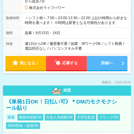
から徒歩7分
株式会社ライブパワー
＜シフト例＞ 7:00～23:00 13:30～22:00 上記の時間から好きな
勤務時間
時間を選べます！ ※時間は変更となる可能性があります
急募！8月15日・16日
期間
週1日からOK
/
履歴書不要
/
副業・WワークOK
/
シフト勤務
/
特徴
電話対応なし
/
パソコンスキル不要
気になる！
応募する
詳細へ
掲載日：2026.08.08
未読
《単発1日OK！日払い可》＊DMのモクモクシ
ール貼り
派遣
職種未経験OK
社会人未経験OK
大学生歓迎
ブランクOK
WEB登録・面接OK