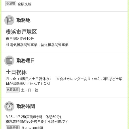
全額支給
交通費
勤務地
横浜市戸塚区
東戸塚駅徒歩10分
電気機器関連事業，輸送機器関連事業
勤務曜日
土日祝休
月～金（週5日／土日祝休み） ※会社カレンダーあり：年2，3回ほど土曜
日が出勤扱い（休んでもOK）
土・日・祝
休日休暇
勤務時間
8:35～17:25(実働8時間 休憩50分)
※就業時間の30分後ろ倒し相談可能です
月20～30時間
残業時間