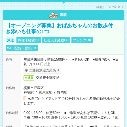
掲載日：2026.08.08
未読
【オープニング募集】おばあちゃんのお散歩付
き添いも仕事の1つ
派遣
職種未経験OK
社会人未経験OK
ブランクOK
WEB登録・面接OK
無資格未経験：時給1500円～ ■週払いOK ■扶養内OK ■日
給与
収1万2000円以上
交通費別途支給あり
交通費全額支給
交通費
横浜市戸塚区
勤務地
戸塚駅
/
東戸塚駅
/
舞岡駅
≪自宅からドアtoドアで30分以内！≫ご希望の勤務地を紹介
します。
9:00～18:00（休憩60分） ■ご希望があれば下記シフトもOK！
勤務時間
早番 7:00～16:00 遅番 10:00～19:00 夜勤 16:30～翌9:30 「家族
と休みを合わせたい」 「余裕を持って夕飯の準備がしたい」
「できれば残業はしたくない」 など、ご希望を教えてください