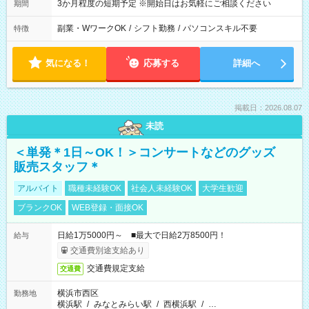
3か月程度の短期予定 ※開始日はお気軽にご相談ください
期間
副業・WワークOK
/
シフト勤務
/
パソコンスキル不要
特徴
気になる！
応募する
詳細へ
掲載日：2026.08.07
未読
＜単発＊1日～OK！＞コンサートなどのグッズ
販売スタッフ＊
アルバイト
職種未経験OK
社会人未経験OK
大学生歓迎
ブランクOK
WEB登録・面接OK
日給1万5000円～ ■最大で日給2万8500円！
給与
交通費別途支給あり
交通費規定支給
交通費
横浜市西区
勤務地
横浜駅
/
みなとみらい駅
/
西横浜駅
/
…