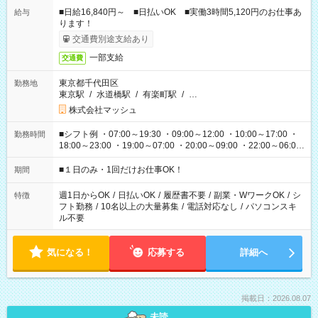
■日給16,840円～ ■日払いOK ■実働3時間5,120円のお仕事あ
給与
ります！
交通費別途支給あり
一部支給
交通費
東京都千代田区
勤務地
東京駅
/
水道橋駅
/
有楽町駅
/
…
株式会社マッシュ
■シフト例 ・07:00～19:30 ・09:00～12:00 ・10:00～17:00 ・
勤務時間
18:00～23:00 ・19:00～07:00 ・20:00～09:00 ・22:00～06:00
etc ★最短で3時間で5,120円のお仕事から 15時間で2万円近く稼
げるお仕事も！ ご希望のお時間に合わせてご紹介！ ※シフトは
■１日のみ・1回だけお仕事OK！
期間
現場によって異なります。 ※勿論、休憩時間はあるのでご安心
ください！
週1日からOK
/
日払いOK
/
履歴書不要
/
副業・WワークOK
/
シ
特徴
フト勤務
/
10名以上の大量募集
/
電話対応なし
/
パソコンスキ
ル不要
気になる！
応募する
詳細へ
掲載日：2026.08.07
未読