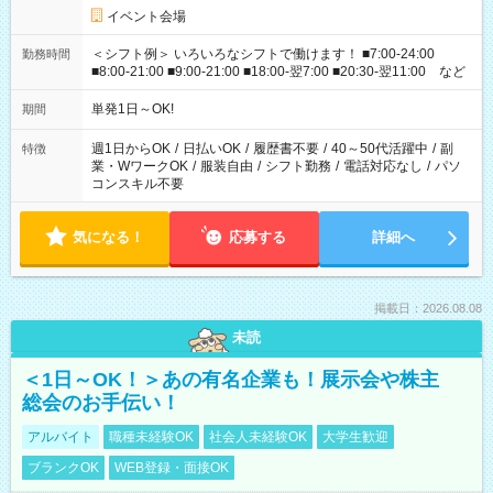
イベント会場
＜シフト例＞ いろいろなシフトで働けます！ ■7:00-24:00
勤務時間
■8:00-21:00 ■9:00-21:00 ■18:00-翌7:00 ■20:30-翌11:00 など
単発1日～OK!
期間
週1日からOK
/
日払いOK
/
履歴書不要
/
40～50代活躍中
/
副
特徴
業・WワークOK
/
服装自由
/
シフト勤務
/
電話対応なし
/
パソ
コンスキル不要
気になる！
応募する
詳細へ
掲載日：2026.08.08
未読
＜1日～OK！＞あの有名企業も！展示会や株主
総会のお手伝い！
アルバイト
職種未経験OK
社会人未経験OK
大学生歓迎
ブランクOK
WEB登録・面接OK