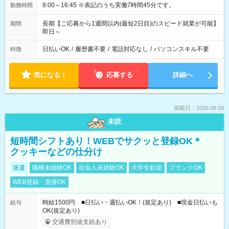
8:00～16:45 ※表記のうち実働7時間45分です。
勤務時間
長期【ご応募から1週間以内(最短2日目)のスピード就業が可能】
期間
即日～
日払いOK
/
履歴書不要
/
電話対応なし
/
パソコンスキル不要
特徴
気になる！
応募する
詳細へ
掲載日：2026.08.09
未読
短時間シフトあり！WEBでサクッと登録OK＊
クッキーなどの仕分け
派遣
職種未経験OK
社会人未経験OK
大学生歓迎
ブランクOK
WEB登録・面接OK
時給1500円 ■日払い・週払いOK！(規定あり) ■現金日払いも
給与
OK(規定あり)
交通費別途支給あり