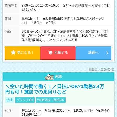
9:00～17:00 10:00～19:00 など ■ 他の時間帯もお気軽にご相
勤務時間
談ください！
単発1日～！ ★勤務開始日や期間はお気軽にご相談くださ
期間
い！ ＃8月～ ＃9月～
週1日からOK
/
日払いOK
/
履歴書不要
/
40～50代活躍中
/
副
特徴
業・WワークOK
/
服装自由
/
シフト勤務
/
10名以上の大量募
集
/
電話対応なし
/
パソコンスキル不要
気になる！
応募する
詳細へ
掲載日：2026.08.08
未読
＼空いた時間で働く！／日払いOK×1勤務3.4万
円も可！施設での見回りなど
派遣
ブランクOK
WEB登録・面接OK
時給1900円～ 夜勤時給2310円～ 日収3.4万円～（夜勤時給
給与
2310円×15h）