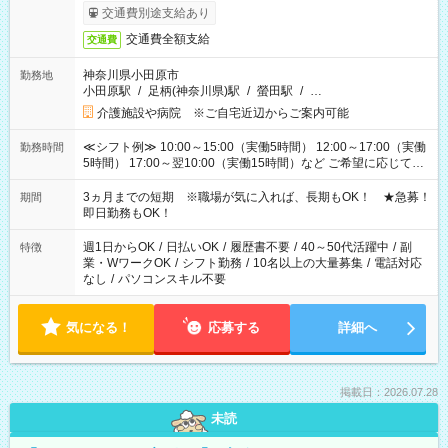
交通費別途支給あり
交通費全額支給
交通費
神奈川県小田原市
勤務地
小田原駅
/
足柄(神奈川県)駅
/
螢田駅
/
…
介護施設や病院 ※ご自宅近辺からご案内可能
≪シフト例≫ 10:00～15:00（実働5時間） 12:00～17:00（実働
勤務時間
5時間） 17:00～翌10:00（実働15時間）など ご希望に応じて、
働く時間は調整できます！ お気軽に担当へ相談ください！
3ヵ月までの短期 ※職場が気に入れば、長期もOK！ ★急募！
期間
即日勤務もOK！
週1日からOK
/
日払いOK
/
履歴書不要
/
40～50代活躍中
/
副
特徴
業・WワークOK
/
シフト勤務
/
10名以上の大量募集
/
電話対応
なし
/
パソコンスキル不要
気になる！
応募する
詳細へ
掲載日：2026.07.28
未読