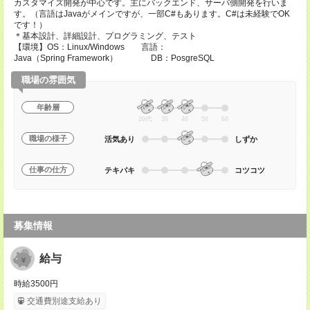
カスタマイズ開発が中心です。主にバックエンド、サーバ側開発を行いま
す。（言語はJavaがメインですが、一部C#もあります。C#は未経験でOK
です！）
＊基本設計、詳細設計、プログラミング、テスト
【環境】OS：Linux/Windows 言語：
Java（Spring Framework） DB：PosgreSQL
職場の雰囲気
年齢層
20代
30
40
50
60
職場の様子
活気あり
しずか
仕事の仕方
テキパキ
コツコツ
募集情報
給与
時給3500円
交通費別途支給あり