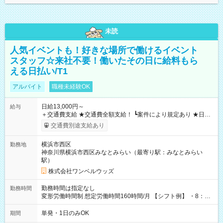
未読
人気イベントも！好きな場所で働けるイベント
スタッフ☆来社不要！働いたその日に給料もら
える日払い/T1
アルバイト
職種未経験OK
日給13,000円～
給与
＋交通費支給 ★交通費全額支給！ ┗案件により規定あり ★日払
いOK！（規定あり） ┗働いたその日に現金GET♪ お仕事後はコ
交通費別途支給あり
ンビニATMから 日払い分を引き落とせます！ 【試用期間】試
用期間なし
横浜市西区
勤務地
神奈川県横浜市西区みなとみらい（最寄り駅：みなとみらい
駅）
株式会社ワンベルウッズ
勤務時間は指定なし
勤務時間
変形労働時間制 想定労働時間160時間/月 【シフト例】 ・8：00
～21：00
単発・1日のみOK
期間