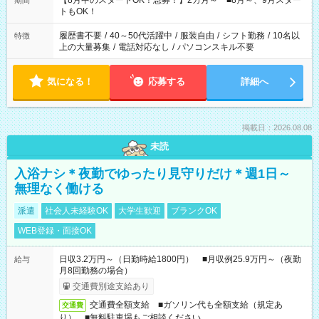
【8月中のスタートOK！急募！】2カ月～ ■8月～、9月スター
期間
ね。 ※Wワーク希望の方へ 今ご覧のお仕事で希望する勤務時間
トもOK！
と、もう1つのお仕事の勤務時間。 合計で週40時間を超える場
合は応募できません。
履歴書不要
/
40～50代活躍中
/
服装自由
/
シフト勤務
/
10名以
特徴
上の大量募集
/
電話対応なし
/
パソコンスキル不要
気になる！
応募する
詳細へ
掲載日：2026.08.08
未読
入浴ナシ＊夜勤でゆったり見守りだけ＊週1日～
無理なく働ける
派遣
社会人未経験OK
大学生歓迎
ブランクOK
WEB登録・面接OK
日収3.2万円～（日勤時給1800円） ■月収例25.9万円～（夜勤
給与
月8回勤務の場合）
交通費別途支給あり
交通費全額支給 ■ガソリン代も全額支給（規定あ
交通費
り） ■無料駐車場もご相談ください