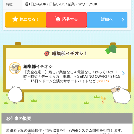
能！ └平日・土曜日の中で、お好きな曜日でご勤務いただけま
週1日からOK / 日払いOK / 副業・WワークOK
特徴
す！ 【シフト例】 ・11:00～14:00 ・16:30～19:00 ・13:00～
18:00 などのように、自由な働き方が可能なお仕事です！
気になる！
応募する
詳細へ
編集部イチオシ
【完全在宅！】難しい業務なし＆電話なし！ゆっくりの11
時～時短＊データ入力・事務、＜SEKAI NO OWARI＊8月15
日・16日＞ドーム公演のサポートバイトなど
(8/7UP!)
お仕事の概要
道路表示板の遠隔操作・情報収集を行うWebシステム開発を担当します。