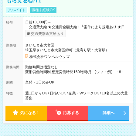
もらえる◎/T1
アルバイト
職種未経験OK
日給13,000円～
給与
＋交通費支給 ★交通費全額支給！ ┗案件により規定あり ★日払
いOK！（規定あり） ┗働いたその日に現金GET♪ お仕事後はコ
交通費別途支給あり
ンビニATMから 日払い分を引き落とせます！ 【試用期間】試
用期間なし
さいたま市大宮区
勤務地
埼玉県さいたま市大宮区錦町（最寄り駅：大宮駅）
株式会社ワンベルウッズ
勤務時間は指定なし
勤務時間
変形労働時間制 想定労働時間160時間/月 【シフト例】 ・8：00
～21：00
単発・1日のみOK
期間
週1日からOK / 日払いOK / 副業・WワークOK / 10名以上の大量
特徴
募集
気になる！
応募する
詳細へ