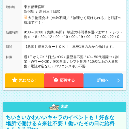
東京都新宿区
勤務地
新宿駅
/
新宿三丁目駅
大手物流会社（年齢不問／「無理なく続けられる」と好評の
職場です！）
9:00～18:00（実動8時間） 希望の時間帯を選べます！ ＜シフト
勤務時間
例＞ ・8：30～12：00 ・10：00～19：00 ・17：00～22：00
・13：00～22：00 ・22：00～翌6：00 など
【急募】即日スタートＯＫ！ 単発1日のみから働けます。
期間
週1日からOK
/
日払いOK
/
履歴書不要
/
40～50代活躍中
/
副
特徴
業・WワークOK
/
服装自由
/
シフト勤務
/
10名以上の大量募
集
/
電話対応なし
/
パソコンスキル不要
気になる！
応募する
詳細へ
未読
ちいさいかわいいキャラのイベントも！好きな
場所で働ける☆来社不要！働いたその日に給料