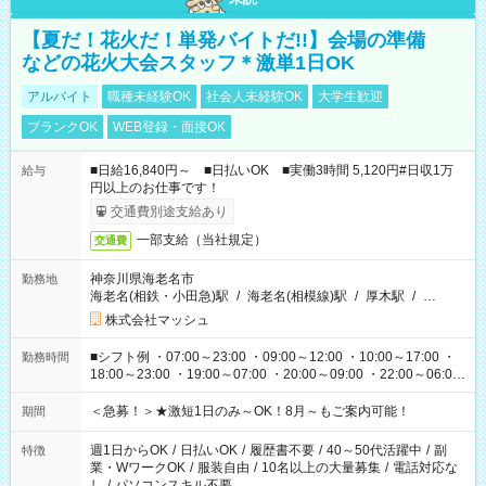
【夏だ！花火だ！単発バイトだ!!】会場の準備
などの花火大会スタッフ＊激単1日OK
アルバイト
職種未経験OK
社会人未経験OK
大学生歓迎
ブランクOK
WEB登録・面接OK
■日給16,840円～ ■日払いOK ■実働3時間 5,120円#日収1万
給与
円以上のお仕事です！
交通費別途支給あり
一部支給（当社規定）
交通費
神奈川県海老名市
勤務地
海老名(相鉄・小田急)駅
/
海老名(相模線)駅
/
厚木駅
/
…
株式会社マッシュ
■シフト例 ・07:00～23:00 ・09:00～12:00 ・10:00～17:00 ・
勤務時間
18:00～23:00 ・19:00～07:00 ・20:00～09:00 ・22:00～06:00
etc ★最短3時間で5,120円のお仕事から／15時間で2万円近く稼
げるお仕事も！ ご希望のお時間に合わせてご紹介！ ※シフトは
＜急募！＞★激短1日のみ～OK！8月～もご案内可能！
期間
現場によって異なります。 ※勿論、休憩時間はあるのでご安心
ください！
週1日からOK
/
日払いOK
/
履歴書不要
/
40～50代活躍中
/
副
特徴
業・WワークOK
/
服装自由
/
10名以上の大量募集
/
電話対応な
し
/
パソコンスキル不要