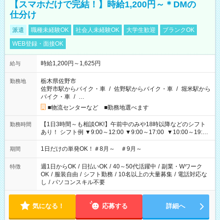
【スマホだけで完結！】時給1,200円～＊DMの
仕分け
派遣
職種未経験OK
社会人未経験OK
大学生歓迎
ブランクOK
WEB登録・面接OK
時給1,200円～1,625円
給与
栃木県佐野市
勤務地
佐野市駅からバイク・車
/
佐野駅からバイク・車
/
堀米駅から
バイク・車
/
…
■物流センターなど ■勤務地選べます
【1日3時間～も相談OK!】午前中のみや18時以降などのシフト
勤務時間
あり！ シフト例 ▼9:00～12:00 ▼9:00～17:00 ▼10:00～19:00
▼18:00～21:00
1日だけの単発OK！＃8月～ ＃9月～
期間
週1日からOK
/
日払いOK
/
40～50代活躍中
/
副業・Wワーク
特徴
OK
/
服装自由
/
シフト勤務
/
10名以上の大量募集
/
電話対応な
し
/
パソコンスキル不要
気になる！
応募する
詳細へ