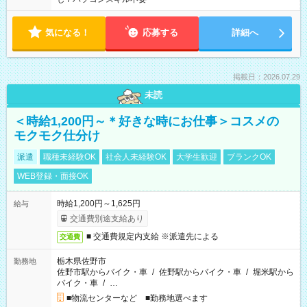
気になる！
応募する
詳細へ
掲載日：2026.07.29
未読
＜時給1,200円～＊好きな時にお仕事＞コスメの
モクモク仕分け
派遣
職種未経験OK
社会人未経験OK
大学生歓迎
ブランクOK
WEB登録・面接OK
時給1,200円～1,625円
給与
交通費別途支給あり
■ 交通費規定内支給 ※派遣先による
交通費
栃木県佐野市
勤務地
佐野市駅からバイク・車
/
佐野駅からバイク・車
/
堀米駅から
バイク・車
/
…
■物流センターなど ■勤務地選べます