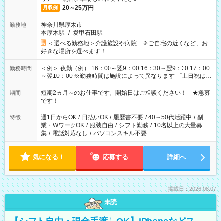
20～25万円
月収例
神奈川県厚木市
勤務地
本厚木駅
/
愛甲石田駅
＜選べる勤務地＞介護施設や病院 ※ご自宅の近くなど、お
好きな場所を選べます！
＜例＞ 夜勤（例） 16：00～翌9：00 16：30～翌9：30 17：00
勤務時間
～翌10：00 ※勤務時間は施設によって異なります 「土日祝は休
みたい」 「しっかり稼ぎたい」 「もう少し遅い時間から始めた
い」など ご希望にあったお仕事をご案内いたします。 ※未経験
短期2ヵ月～のお仕事です。開始日はご相談ください！ ★急募
期間
の方の場合は1～2ヶ月間は日中での仕事を経験いただき、 お
です！
仕事に慣れてからの夜勤になります。 ★家庭の都合でお休みが
必要な場合も遠慮なくご相談ください。
週1日からOK
/
日払いOK
/
履歴書不要
/
40～50代活躍中
/
副
特徴
業・WワークOK
/
服装自由
/
シフト勤務
/
10名以上の大量募
集
/
電話対応なし
/
パソコンスキル不要
気になる！
応募する
詳細へ
掲載日：2026.08.07
未読