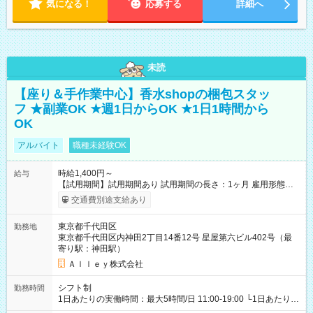
気になる！
応募する
詳細へ
未読
【座り＆手作業中心】香水shopの梱包スタッ
フ ★副業OK ★週1日からOK ★1日1時間から
OK
アルバイト
職種未経験OK
時給1,400円～
給与
【試用期間】試用期間あり 試用期間の長さ：1ヶ月 雇用形態、
給与は本採用時と同じです。
交通費別途支給あり
東京都千代田区
勤務地
東京都千代田区内神田2丁目14番12号 星屋第六ビル402号（最
寄り駅：神田駅）
Ａｌｌｅｙ株式会社
シフト制
勤務時間
1日あたりの実働時間：最大5時間/日 11:00-19:00 └1日あたりの
実働時間：1-5時間 └上記の時間帯内であれば、いつでも勤務可