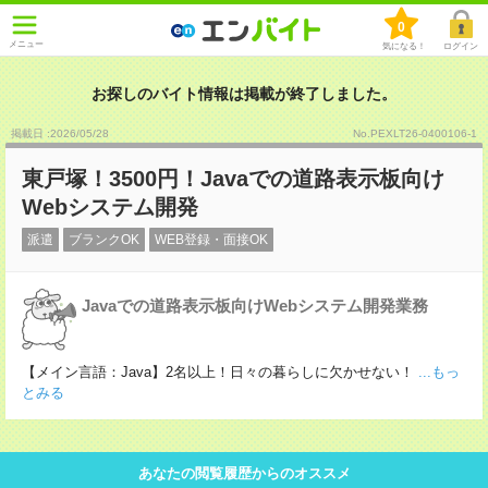
0
メニュー
気になる！
ログイン
お探しのバイト情報は掲載が終了しました。
掲載日 :2026
/
05
/
28
No.PEXLT26-0400106-1
東戸塚！3500円！Javaでの道路表示板向け
Webシステム開発
派遣
ブランクOK
WEB登録・面接OK
Javaでの道路表示板向けWebシステム開発業務
【メイン言語：Java】2名以上！日々の暮らしに欠かせない！
...もっ
とみる
あなたの閲覧履歴からのオススメ