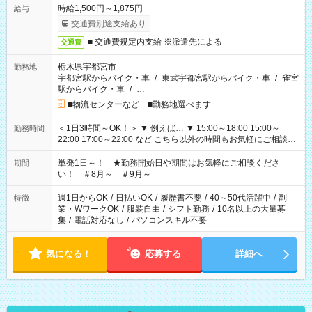
時給1,500円～1,875円
給与
交通費別途支給あり
■ 交通費規定内支給 ※派遣先による
交通費
栃木県宇都宮市
勤務地
宇都宮駅からバイク・車
/
東武宇都宮駅からバイク・車
/
雀宮
駅からバイク・車
/
…
■物流センターなど ■勤務地選べます
＜1日3時間～OK！＞ ▼ 例えば… ▼ 15:00～18:00 15:00～
勤務時間
22:00 17:00～22:00 など こちら以外の時間もお気軽にご相談く
ださい！
単発1日～！ ★勤務開始日や期間はお気軽にご相談くださ
期間
い！ ＃8月～ ＃9月～
週1日からOK
/
日払いOK
/
履歴書不要
/
40～50代活躍中
/
副
特徴
業・WワークOK
/
服装自由
/
シフト勤務
/
10名以上の大量募
集
/
電話対応なし
/
パソコンスキル不要
気になる！
応募する
詳細へ