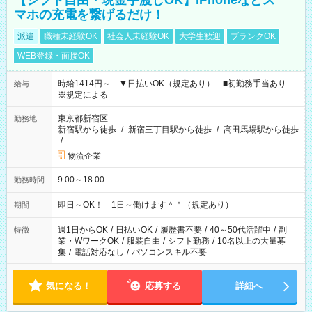
【シフト自由・現金手渡しOK】iPhoneなどス
マホの充電を繋げるだけ！
派遣
職種未経験OK
社会人未経験OK
大学生歓迎
ブランクOK
WEB登録・面接OK
時給1414円～ ▼日払いOK（規定あり） ■初勤務手当あり
給与
※規定による
東京都新宿区
勤務地
新宿駅から徒歩
/
新宿三丁目駅から徒歩
/
高田馬場駅から徒歩
/
…
物流企業
9:00～18:00
勤務時間
即日～OK！ 1日～働けます＾＾（規定あり）
期間
週1日からOK
/
日払いOK
/
履歴書不要
/
40～50代活躍中
/
副
特徴
業・WワークOK
/
服装自由
/
シフト勤務
/
10名以上の大量募
集
/
電話対応なし
/
パソコンスキル不要
気になる！
応募する
詳細へ