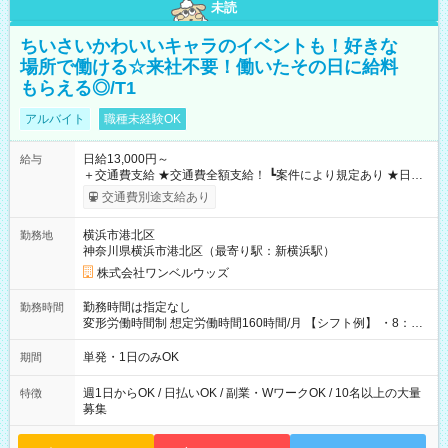
未読
ちいさいかわいいキャラのイベントも！好きな
場所で働ける☆来社不要！働いたその日に給料
もらえる◎/T1
アルバイト
職種未経験OK
日給13,000円～
給与
＋交通費支給 ★交通費全額支給！ ┗案件により規定あり ★日払
いOK！（規定あり） ┗働いたその日に現金GET♪ お仕事後はコ
交通費別途支給あり
ンビニATMから 日払い分を引き落とせます！ 【試用期間】試
用期間なし
横浜市港北区
勤務地
神奈川県横浜市港北区（最寄り駅：新横浜駅）
株式会社ワンベルウッズ
勤務時間は指定なし
勤務時間
変形労働時間制 想定労働時間160時間/月 【シフト例】 ・8：00
～21：00
単発・1日のみOK
期間
週1日からOK / 日払いOK / 副業・WワークOK / 10名以上の大量
特徴
募集