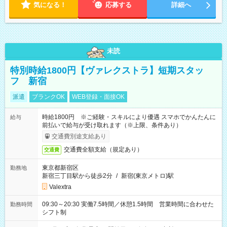
気になる！
応募する
詳細へ
未読
特別時給1800円【ヴァレクストラ】短期スタッ
フ 新宿
派遣
ブランクOK
WEB登録・面接OK
時給1800円 ※ご経験・スキルにより優遇 スマホでかんたんに
給与
前払いで給与が受け取れます（※上限、条件あり）
交通費別途支給あり
交通費全額支給（規定あり）
交通費
東京都新宿区
勤務地
新宿三丁目駅から徒歩2分
/
新宿(東京メトロ)駅
Valextra
09:30～20:30 実働7.5時間／休憩1.5時間 営業時間に合わせた
勤務時間
シフト制