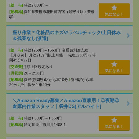
[給 与]
時給2,000円～
[勤務地]
愛知県豊橋市花田町西宿（最寄り駅：豊橋
気になる！
駅）
座り作業＊化粧品のキズやラベルチェック/土日休み
＆残業なし[派遣]
[給 与]
時給1250円～1563円+交通費別途支給
【月収例】 月収21万円以上可能 時給1250円×7時
間45分×22日
[交通費]
月額上限規定あり
気になる！
[月収例]
20～25万円
[勤務地]
愛野(静岡県)駅から車10分
/
磐田駅から車
20分
/
掛川駅から車20分
＼Amazon Ready募集／Amazon直雇用！◎夜勤◎
倉庫内作業スタッフ｜袋井DS[アルバイト]
[給 与]
時給1,300円～1,560円
[勤務地]
静岡県袋井市川井1408-1
気になる！