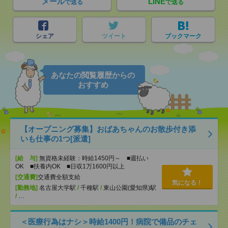
メール
LINE
で送る
で送る
シェア
ツイート
ブックマーク
あなたの閲覧履歴からの
おすすめ
【オープニング募集】おばあちゃんのお散歩付き添
いも仕事の1つ[派遣]
[給 与]
無資格未経験：時給1450円～ ■週払い
OK ■扶養内OK ■日収1万1600円以上
[交通費]
交通費全額支給
気になる！
[勤務地]
名古屋大学駅
/
千種駅
/
東山公園(愛知県)駅
/
…
＜医療行為はナシ＞時給1400円！病院で備品のチェ