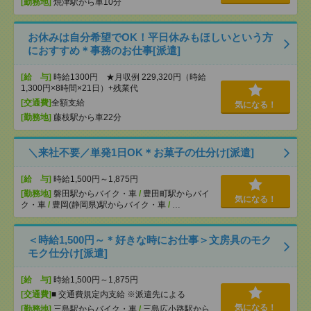
[勤務地]
焼津駅から車10分
お休みは自分希望でOK！平日休みもほしいという方
におすすめ＊事務のお仕事[派遣]
[給 与]
時給1300円 ★月収例 229,320円（時給
1,300円×8時間×21日）+残業代
[交通費]
全額支給
気になる！
[勤務地]
藤枝駅から車22分
＼来社不要／単発1日OK＊お菓子の仕分け[派遣]
[給 与]
時給1,500円～1,875円
[勤務地]
磐田駅からバイク・車
/
豊田町駅からバイ
気になる！
ク・車
/
豊岡(静岡県)駅からバイク・車
/
…
＜時給1,500円～＊好きな時にお仕事＞文房具のモク
モク仕分け[派遣]
[給 与]
時給1,500円～1,875円
[交通費]
■ 交通費規定内支給 ※派遣先による
気になる！
[勤務地]
三島駅からバイク・車
/
三島広小路駅から