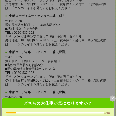
担当：パーソルテンプスタッフ(株) 予約専用ダイヤル
受付可能日時：平日9:00～18:00（土日祝を除く）受付中！※お電話の際
は、「エンのサイトを見た」とお伝えください！
中部コーディネートセンター二課（刈谷）
〒448-0028
愛知県刈谷市桜町1-24 JS刈谷駅ビル4F
■JR刈谷駅から徒歩2分
TEL：0120-537-102
担当：パーソルテンプスタッフ(株) 予約専用ダイヤル
受付可能日時：平日9:00～18:00（土日祝を除く）受付中！※お電話の際
は、「エンのサイトを見た」とお伝えください！
中部コーディネートセンター二課（豊田）
〒471-0025
愛知県豊田市西町1-200 豊田参合館1F
■名鉄豊田市駅から徒歩5分
■愛知環状鉄道新豊田駅から徒歩9分
TEL：0120-537-102
担当：パーソルテンプスタッフ(株) 予約専用ダイヤル
受付可能日時：平日9:00～18:00（土日祝を除く）受付中！※お電話の際
は、「エンのサイトを見た」とお伝えください！
中部コーディネートセンター二課（豊橋）
×
〒440-0076
愛知県豊橋市大橋通1-68 静銀ニッセイ豊橋ビル5F
どちらのお仕事が気になりますか？
■JR豊橋駅から徒歩3分
TEL：0120-537-102
1
担当：パーソルテンプスタッフ(株) 予約専用ダイヤル
/10