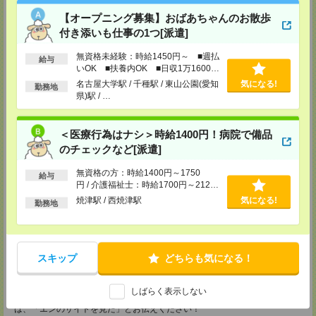
受付可能日時：平日9:00～18:00（土日祝を除く）受付中！※お電話の際
は、「エンのサイトを見た」とお伝えください！
【オープニング募集】おばあちゃんのお散歩
付き添いも仕事の1つ[派遣]
中部コーディネートセンター二課（岡崎）
〒444-0043 愛知県 岡崎市唐沢町11-5 第一生命・三井住友海上岡崎ビル
無資格未経験：時給1450円～ ■週払
4F
給与
いOK ■扶養内OK ■日収1万1600円
■名鉄東岡崎駅から徒歩3分
TEL：0120-537-102
以上
名古屋大学駅 / 千種駅 / 東山公園(愛知
気になる!
勤務地
担当：パーソルテンプスタッフ(株) 予約専用ダイヤル
県)駅 / …
受付可能日時：平日9:00～18:00（土日祝を除く）受付中！※お電話の際
は、「エンのサイトを見た」とお伝えください！
静岡コーディネートセンター（浜松）
＜医療行為はナシ＞時給1400円！病院で備品
〒436-0056
のチェックなど[派遣]
浜松市中区板屋町111-2 浜松アクトタワー11F
■JR浜松駅から徒歩5分
無資格の方：時給1400円～1750
給与
TEL：0120-537-102
円 / 介護福祉士：時給1700円～2125
担当：パーソルテンプスタッフ(株) 予約専用ダイヤル
円 / 初任者以上：時給1500円～1875
受付可能日時：平日9:00～18:00（土日祝を除く）受付中！※お電話の際
焼津駅 / 西焼津駅
気になる!
勤務地
円
は、「エンのサイトを見た」とお伝えください！
静岡コーディネートセンター（静岡）
〒420-0851
静岡県静岡市葵区黒金町11-7 大樹生命静岡駅前ビル2F
スキップ
どちらも気になる！
■JR静岡駅から徒歩5分
TEL：0120-537-102
担当：パーソルテンプスタッフ(株) 予約専用ダイヤル
しばらく表示しない
受付可能日時：平日9:00～18:00（土日祝を除く）受付中！※お電話の際
は、「エンのサイトを見た」とお伝えください！