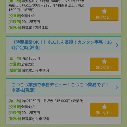
[給 与]
無資格の方：時給1400円～1750円 / 介護
福祉士：時給1700円～2125円 / 初任者以上：時給
1500円～1875円
[交通費]
全額支給
気になる！
[月収例]
20～25万円
[勤務地]
焼津駅
/
西焼津駅
《時間相談OK！》あんしん長期！カンタン事務！16
時台定時[派遣]
[給 与]
時給1350円
[交通費]
全額支給
気になる！
[勤務地]
藤枝駅から車20分
こつこつ業務で事務デビュー！こつこつ業務です！
＠藤枝[派遣]
[給 与]
時給1350円 月収例 216,000円+残業代
[交通費]
全額支給
[月収例]
20～25万円
気になる！
[勤務地]
焼津駅から車12分