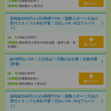
[交通費]
交通費支給有り
気になる！
[勤務地]
藤枝駅から車23分
高時給2000円☆1日4時間でOK！国際スポーツ大会の
受付スタッフ☆来社不要！日払いOK♪/N1[アルバイ
ト]
[給 与]
時給2,000円～
[勤務地]
愛知県名古屋市中村区名駅（最寄り駅：名
気になる！
古屋駅）
給与即払いOK！土日休み！日勤のお仕事！包装作業
[派遣]
[給 与]
時給1300円
[交通費]
交通費支給有り
気になる！
[勤務地]
西焼津駅から車16分
高時給2000円☆1日4時間でOK！国際スポーツ大会の
受付スタッフ☆来社不要！日払いOK♪/N1[アルバイ
ト]