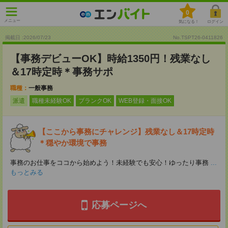
0
メニュー
気になる！
ログイン
掲載日 :2026
/
07
/
23
No.TSPT26-0411826
【事務デビューOK】時給1350円！残業なし
＆17時定時＊事務サポ
職種：
一般事務
派遣
職種未経験OK
ブランクOK
WEB登録・面接OK
【ここから事務にチャレンジ】残業なし＆17時定時
＊穏やか環境で事務
事務のお仕事をココから始めよう！未経験でも安心！ゆったり事務
...
もっとみる
応募ページへ