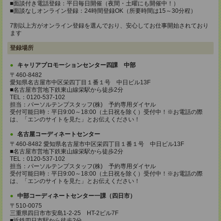
■面談付き電話登録：平日毎日開催（夜間・土曜にも開催中！）
■面談なしオンライン登録：24時間登録OK（所要時間は15～30分程）
7割以上方がオンライン登録を選んでおり、安心してお仕事開始されており
ます
登録場所
キャリアプロモーションセンター四課 中部
〒460-8482
愛知県名古屋市中区栄四丁目１番１号 中日ビル13F
■名古屋市営地下鉄東山線栄駅から徒歩2分
TEL：0120-537-102
担当：パーソルテンプスタッフ(株) 予約専用ダイヤル
受付可能日時：平日9:00～18:00（土日祝を除く）受付中！※お電話の際
は、「エンのサイトを見た」とお伝えください！
名古屋コーディネートセンター
〒460-8482 愛知県名古屋市中区栄四丁目１番１号 中日ビル13F
■名古屋市営地下鉄東山線栄駅から徒歩2分
TEL：0120-537-102
担当：パーソルテンプスタッフ(株) 予約専用ダイヤル
受付可能日時：平日9:00～18:00（土日祝を除く）受付中！※お電話の際
は、「エンのサイトを見た」とお伝えください！
中部コーディネートセンター一課（四日市）
〒510-0075
三重県四日市市安島1-2-25 HT-2ビル7F
■近鉄四日市駅から徒歩2分