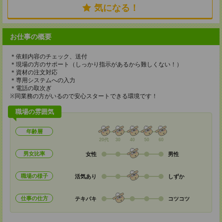
気になる！
お仕事の概要
＊依頼内容のチェック、送付
＊現場の方のサポート（しっかり指示があるから難しくない！）
＊資材の注文対応
＊専用システムへの入力
＊電話の取次ぎ
※同業務の方がいるので安心スタートできる環境です！
職場の雰囲気
年齢層
20代
30
40
50
60
男女比率
女性
男性
職場の様子
活気あり
しずか
仕事の仕方
テキパキ
コツコツ