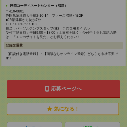
静岡コーディネートセンター（沼津）
〒410-0801
静岡県沼津市大手町2-10-14 ファース沼津ビル2F
■JR沼津駅から徒歩7分
TEL：0120-537-102
担当：パーソルテンプスタッフ(株) 予約専用ダイヤル
受付可能日時：平日9:00～18:00（土日祝を除く）受付中！※お電話の際
は、「エンのサイトを見た」とお伝えください！
登録交通費
【面談付き電話登録】・【面談なしオンライン登録】どちらも来社不要で
す！
応募ページへ
気になる！