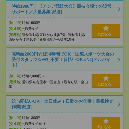
時給1900円！【アジア競技大会】競技会場での設営
サポート／大量募集[派遣]
[給 与]
時給1900円
[交通費]
交通費支給
気になる！
[勤務地]
瑞穂運動場東駅から徒歩7分
/
瑞穂運動場
西駅から徒歩10分
/
新瑞橋駅から徒歩10分
高時給2000円☆1日4時間でOK！国際スポーツ大会の
受付スタッフ☆来社不要！日払いOK♪/N1[アルバイ
ト]
[給 与]
時給2,000円～
[勤務地]
愛知県名古屋市中区金山（最寄り駅：金山
気になる！
駅）
給与即払いOK！土日休み！日勤のお仕事！目視検査
作業[派遣]
[給 与]
時給1300円
[交通費]
交通費支給有り
気になる！