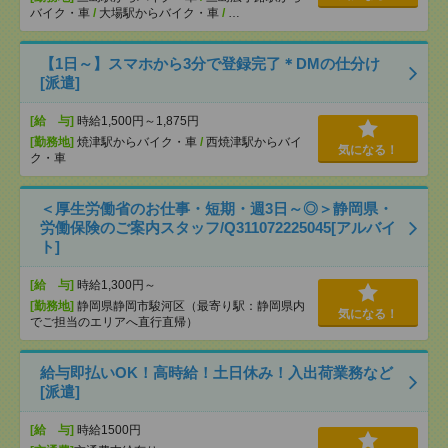
バイク・車
/
大場駅からバイク・車
/
…
【1日～】スマホから3分で登録完了＊DMの仕分け
[派遣]
[給 与]
時給1,500円～1,875円
[勤務地]
焼津駅からバイク・車
/
西焼津駅からバイ
気になる！
ク・車
＜厚生労働省のお仕事・短期・週3日～◎＞静岡県・
労働保険のご案内スタッフ/Q311072225045[アルバイ
ト]
[給 与]
時給1,300円～
[勤務地]
静岡県静岡市駿河区（最寄り駅：静岡県内
気になる！
でご担当のエリアへ直行直帰）
給与即払いOK！高時給！土日休み！入出荷業務など
[派遣]
[給 与]
時給1500円