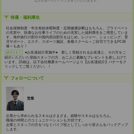
なさんをバックアップさせていただきます。
待遇・福利厚生
社会保険制度・年次有給休暇制度・定期健康診断はもちろん、プライベート
の充実や、快適なお仕事ライフのための充実した福利厚生をご用意していま
す。海外旅行の割引や国内宿泊割引をはじめ、レジャー、ショッピング、育
児サポート、エステ、スポーツ施設、各種スクール＜ご自宅でできるPC研
修＞もあり！
●お友達紹介実施中● 新しく登録されるお友達と、その方をご
ポイント！
紹介いただいた登録スタッフの方、お二人に素敵なプレゼントを差し上げて
います。詳細は、以下会社概要ホームページより【お友達紹介】バナーをク
リックしてご覧ください。！
フォローについて
営業
企業から求められるスキルはさまざま。経験やスキルはもちろん、
職場の仲間とのコミュニケーションも大切です。
企業とスタッフの方をつなぐパイプ役としてしっかり皆さんをバックアップ
します。