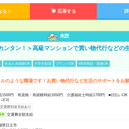
なる！
応募する
詳
未読
カンタン！＞高級マンションで買い物代行などの
K
社会人未経験OK
大学生歓迎
ブランクOK
WEB登録・面接OK
テルのような職場です！お買い物代行など生活のサポートをお
給1500円 有資格・有経験時給1650円 介護福祉士時給1700円 ■日払いO
い不可
交通費別途支給あり
交通費全額支給
通費
城県日立市