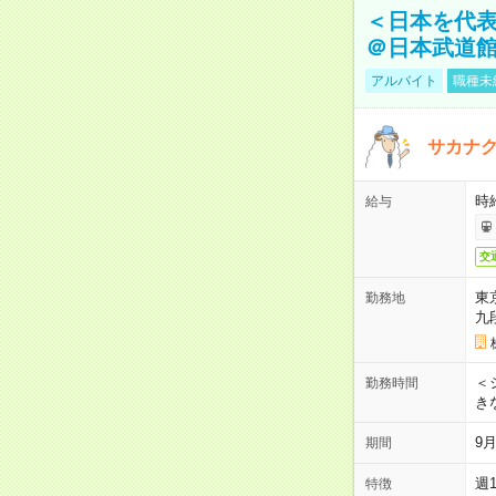
＜日本を代
＠日本武道
アルバイト
職種未
サカナク
時
給与
交
東
勤務地
九
＜シ
勤務時間
き
9
期間
週
特徴