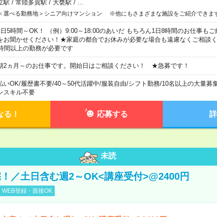
立駅
/
常陸多賀駅
/
大甕駅
/
…
＜選べる勤務地＞シニア向けマンション ※他にもさまざまな施設をご紹介できま
1日5時間～OK！ （例）9:00～18:00のあいだ もちろん1日8時間のお仕事
をお聞かせください！★家庭の都合でお休みが必要な場合も遠慮なくご相談く
5時間以上の勤務が必要です
期2ヵ月～のお仕事です。開始日はご相談ください！ ★急募です！
払いOK
/
履歴書不要
/
40～50代活躍中
/
服装自由
/
シフト勤務
/
10名以上の大量募
ンスキル不要
なる！
応募する
詳
未読
！／土日含む週2～OK<講座受付>@2400円
WEB登録・面接OK