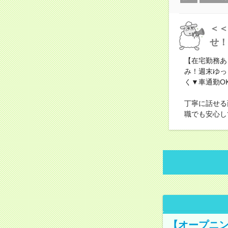
＜＜
せ！
【在宅勤務あ
み！週末ゆっ
く▼車通勤O
丁寧に話せる
職でも安心し
【オープニン