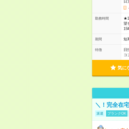
日
★
勤務時間
望
1
短
期間
日
特徴
コ
気に
＼！完全在宅
派遣
ブランクOK