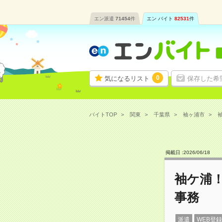
エン派遣
71454
件
エン バイト
82531
件
0
気になるリスト
保存した希
バイトTOP
関東
千葉県
袖ヶ浦市
袖
掲載日 :
2026
/
06
/
18
袖ケ浦
事務
派遣
WEB登