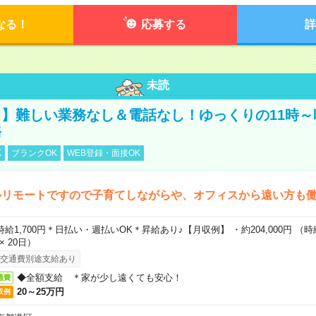
なる！
応募する
詳
未読
】難しい業務なし＆電話なし！ゆっくりの11時～
務
K
ブランクOK
WEB登録・面接OK
ルリモートですので子育てしながらや、オフィスから遠い方も
時給1,700円＊日払い・週払いOK＊昇給あり♪【月収例】 ・約204,000円 （時給1
 × 20日）
交通費別途支給あり
◆全額支給 ＊家が少し遠くても安心！
通費
20～25万円
収例