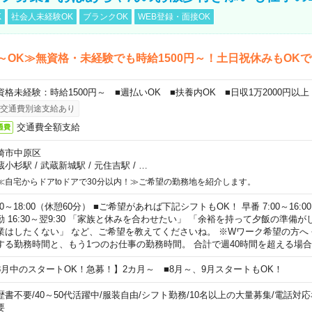
K
社会人未経験OK
ブランクOK
WEB登録・面接OK
～OK≫無資格・未経験でも時給1500円～！土日祝休みもOK
資格未経験：時給1500円～ ■週払いOK ■扶養内OK ■日収1万2000円以上
交通費別途支給あり
交通費全額支給
通費
崎市中原区
蔵小杉駅
/
武蔵新城駅
/
元住吉駅
/
…
≪自宅からドアtoドアで30分以内！≫ご希望の勤務地を紹介します。
00～18:00（休憩60分） ■ご希望があれば下記シフトもOK！ 早番 7:00～16:00 遅
勤 16:30～翌9:30 「家族と休みを合わせたい」 「余裕を持って夕飯の準備
業はしたくない」 など、ご希望を教えてくださいね。 ※Wワーク希望の方へ
する勤務時間と、もう1つのお仕事の勤務時間。 合計で週40時間を超える場
8月中のスタートOK！急募！】2カ月～ ■8月～、9月スタートもOK！
歴書不要
/
40～50代活躍中
/
服装自由
/
シフト勤務
/
10名以上の大量募集
/
電話対応
要