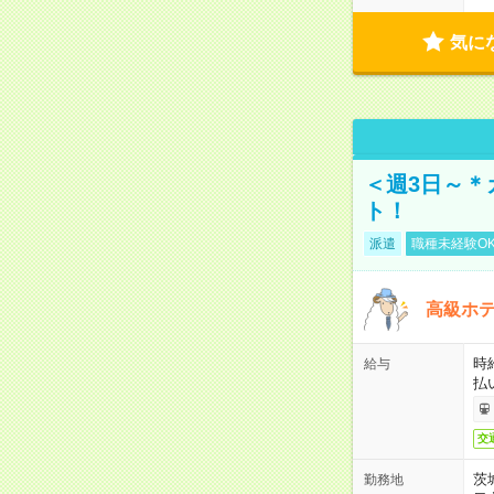
気に
＜週3日～＊
ト！
派遣
職種未経験O
高級ホ
時
給与
払
交
茨
勤務地