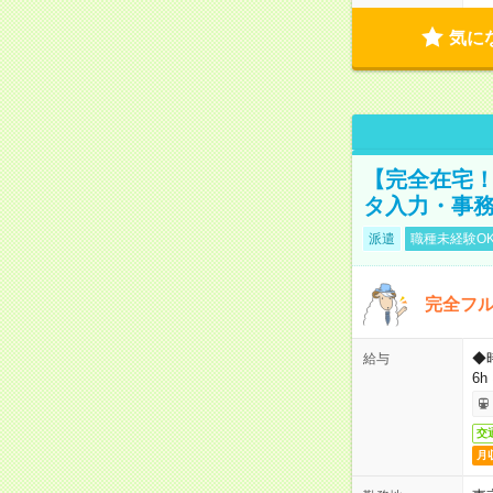
気に
【完全在宅！
タ入力・事
派遣
職種未経験O
完全フ
◆
給与
6h
交
月