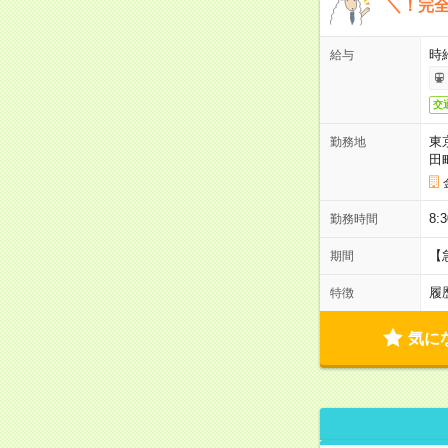
＼！完全
時
給与
交
東
勤務地
田
8:
勤務時間
【
期間
履
特徴
気に