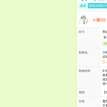
派遣
職種未経験O
≪週2日
無
給与
交
川
勤務地
武
9:
勤務時間
夜
残
望
【
期間
履
特徴
不