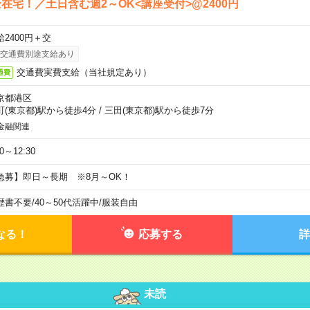
在宅！／土日含む週2～OK<講座受付>@2400円
給2400円＋交
交通費別途支給あり
交通費実費支給（当社規定あり）
通費
京都港区
町(東京都)駅から徒歩4分
/
三田(東京都)駅から徒歩7分
金融関連
30～12:30
急募】即日～長期 ※8月～OK！
歴書不要
/
40～50代活躍中
/
服装自由
なる！
応募する
詳
未読