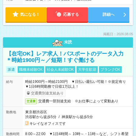
気になる！
応募する
詳細へ
掲載日：2026.08.05
未読
【在宅OK】レア求人！パスポートのデータ入力
＊時給1900円～／短期！すぐ働ける
派遣
職種未経験OK
社会人未経験OK
大学生歓迎
ブランクOK
時給1900円～時給2100円 ▼日払い週払い可能！※規定有り
給与
▼1日6時間勤務で日収1万以上！
交通費別途支給あり
交通費一部別途支給 ※お仕事によって変動あり
交通費
東京都渋谷区
勤務地
渋谷駅から徒歩5分
/
神泉駅から徒歩5分
キレイなオフィスです
8:00～22:00 ▼1日4時間～ 10時～・11時～など、シフト希望
勤務時間