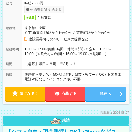
時給2600円
給与
交通費別途支給あり
全額支給
交通費
東京都中央区
勤務地
八丁堀(東京都)駅から徒歩2分
/
茅場町駅から徒歩6分
建設業界向けのAIサービスの提供など
10:00～17:00(実働6時間 休憩1時間) ※定時：10:00～
勤務時間
19:00（※終わりの時間：16:00～19:00で相談可！）
【急募】即日～長期 ※8月～！
期間
履歴書不要
/
40～50代活躍中
/
副業・WワークOK
/
服装自由
/
特徴
電話対応なし
/
パソコンスキル不要
気になる！
応募する
詳細へ
掲載日：2026.08.07
未読
【シフト自由・現金手渡しOK】iPhoneなどス