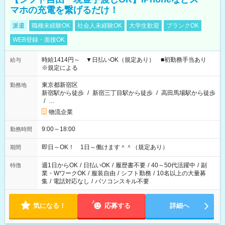
マホの充電を繋げるだけ！
派遣
職種未経験OK
社会人未経験OK
大学生歓迎
ブランクOK
WEB登録・面接OK
時給1414円～ ▼日払いOK（規定あり） ■初勤務手当あり
給与
※規定による
東京都新宿区
勤務地
新宿駅から徒歩
/
新宿三丁目駅から徒歩
/
高田馬場駅から徒歩
/
…
物流企業
9:00～18:00
勤務時間
即日～OK！ 1日～働けます＾＾（規定あり）
期間
週1日からOK
/
日払いOK
/
履歴書不要
/
40～50代活躍中
/
副
特徴
業・WワークOK
/
服装自由
/
シフト勤務
/
10名以上の大量募
集
/
電話対応なし
/
パソコンスキル不要
気になる！
応募する
詳細へ