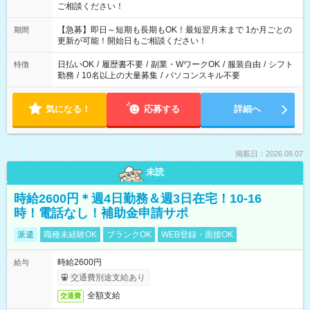
ご相談ください！
【急募】即日～短期も長期もOK！最短翌月末まで 1か月ごとの
期間
更新が可能！開始日もご相談ください！
日払いOK
/
履歴書不要
/
副業・WワークOK
/
服装自由
/
シフト
特徴
勤務
/
10名以上の大量募集
/
パソコンスキル不要
気になる！
応募する
詳細へ
掲載日：2026.08.07
未読
時給2600円＊週4日勤務＆週3日在宅！10-16
時！電話なし！補助金申請サポ
派遣
職種未経験OK
ブランクOK
WEB登録・面接OK
時給2600円
給与
交通費別途支給あり
全額支給
交通費