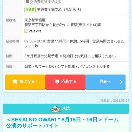
交通費別途支給あり
交通費全額支給（規定あり）
交通費
東京都新宿区
勤務地
新宿三丁目駅から徒歩2分
/
新宿(東京メトロ)駅
Valextra
09:30～20:30 実働7.5時間／休憩1.5時間 営業時間に合わせた
勤務時間
シフト制
3か月程度の短期予定 ※開始日はお気軽にご相談ください
期間
副業・WワークOK
/
シフト勤務
/
パソコンスキル不要
特徴
気になる！
応募する
詳細へ
掲載日：2026.08.04
未読
＜SEKAI NO OWARI＊8月15日・16日＞ドーム
公演のサポートバイト