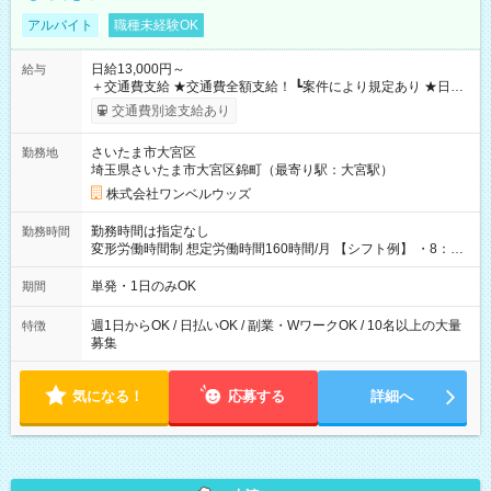
アルバイト
職種未経験OK
日給13,000円～
給与
＋交通費支給 ★交通費全額支給！ ┗案件により規定あり ★日払
いOK！（規定あり） ┗働いたその日に現金GET♪ お仕事後はコ
交通費別途支給あり
ンビニATMから 日払い分を引き落とせます！ 【試用期間】試
用期間なし
さいたま市大宮区
勤務地
埼玉県さいたま市大宮区錦町（最寄り駅：大宮駅）
株式会社ワンベルウッズ
勤務時間は指定なし
勤務時間
変形労働時間制 想定労働時間160時間/月 【シフト例】 ・8：00
～21：00
単発・1日のみOK
期間
週1日からOK / 日払いOK / 副業・WワークOK / 10名以上の大量
特徴
募集
気になる！
応募する
詳細へ