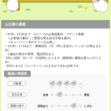
お仕事の概要
＊8:50～15:00まで：ロビーでのお客様案内・アテンド業務
Lお客様の案内（ご要望を聞き該当手順を案内）
Lキャンペーン等のチラシをお渡し
＊15:00～17:10まで：事務対応（15：00に支店のシャッターが閉まるた
め）
L備品の発注や管理、電話対応など
3日に1回8：10～17：10定時になります（郵便局に書類を取りに行くた
め）
【OAスキル】フォーマットへの入力ができればOKです。
職場の雰囲気
年齢層
20代
30
40
50
60
男女比率
女性
男性
職場の様子
活気あり
しずか