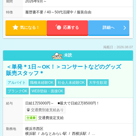
2026年9月～
期間
履歴書不要
/
40～50代活躍中
/
服装自由
特徴
気になる！
応募する
詳細へ
掲載日：2026.08.07
未読
＜単発＊1日～OK！＞コンサートなどのグッズ
販売スタッフ＊
アルバイト
職種未経験OK
社会人未経験OK
大学生歓迎
ブランクOK
WEB登録・面接OK
日給1万5000円～ ■最大で日給2万8500円！
給与
交通費別途支給あり
交通費規定支給
交通費
横浜市西区
勤務地
横浜駅
/
みなとみらい駅
/
西横浜駅
/
…