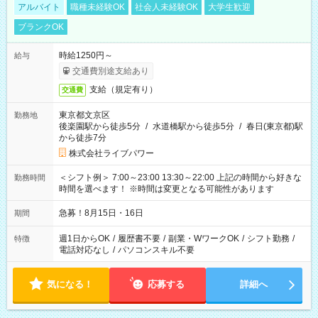
アルバイト
職種未経験OK
社会人未経験OK
大学生歓迎
ブランクOK
時給1250円～
給与
交通費別途支給あり
支給（規定有り）
交通費
東京都文京区
勤務地
後楽園駅から徒歩5分
/
水道橋駅から徒歩5分
/
春日(東京都)駅
から徒歩7分
株式会社ライブパワー
＜シフト例＞ 7:00～23:00 13:30～22:00 上記の時間から好きな
勤務時間
時間を選べます！ ※時間は変更となる可能性があります
急募！8月15日・16日
期間
週1日からOK
/
履歴書不要
/
副業・WワークOK
/
シフト勤務
/
特徴
電話対応なし
/
パソコンスキル不要
気になる！
応募する
詳細へ