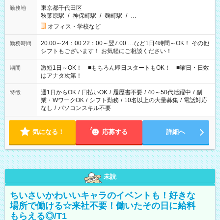
東京都千代田区
勤務地
秋葉原駅
/
神保町駅
/
麹町駅
/
…
オフィス・学校など
20:00～24：00 22：00～翌7:00 …など1日4時間～OK！ その他
勤務時間
シフトもございます！ お気軽にご相談ください！
激短1日～OK！ ■もちろん即日スタートもOK！ ■曜日・日数
期間
はアナタ次第！
週1日からOK
/
日払いOK
/
履歴書不要
/
40～50代活躍中
/
副
特徴
業・WワークOK
/
シフト勤務
/
10名以上の大量募集
/
電話対応
なし
/
パソコンスキル不要
気になる！
応募する
詳細へ
未読
ちいさいかわいいキャラのイベントも！好きな
場所で働ける☆来社不要！働いたその日に給料
もらえる◎/T1