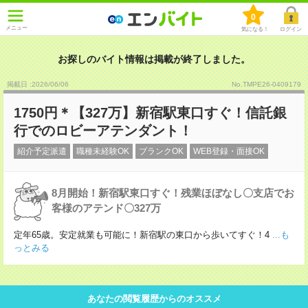
0
メニュー
気になる！
ログイン
お探しのバイト情報は掲載が終了しました。
掲載日 :2026
/
06
/
06
No.TMPE26-0409179
1750円＊【327万】新宿駅東口すぐ！信託銀
行でのロビーアテンダント！
紹介予定派遣
職種未経験OK
ブランクOK
WEB登録・面接OK
8月開始！新宿駅東口すぐ！残業ほぼなし〇支店でお
客様のアテンド〇327万
定年65歳。安定就業も可能に！新宿駅の東口から歩いてすぐ！4
...も
っとみる
あなたの閲覧履歴からのオススメ