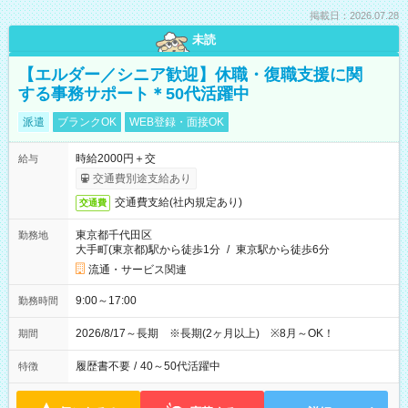
掲載日：2026.07.28
未読
【エルダー／シニア歓迎】休職・復職支援に関
する事務サポート＊50代活躍中
派遣
ブランクOK
WEB登録・面接OK
時給2000円＋交
給与
交通費別途支給あり
交通費支給(社内規定あり)
交通費
東京都千代田区
勤務地
大手町(東京都)駅から徒歩1分
/
東京駅から徒歩6分
流通・サービス関連
9:00～17:00
勤務時間
2026/8/17～長期 ※長期(2ヶ月以上) ※8月～OK！
期間
履歴書不要
/
40～50代活躍中
特徴