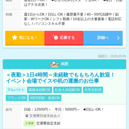
激短1日～OK！ ■もちろん即日スタートもOK！ ■曜日・日数
期間
はアナタ次第！
週1日からOK
/
日払いOK
/
履歴書不要
/
40～50代活躍中
/
副
特徴
業・WワークOK
/
シフト勤務
/
10名以上の大量募集
/
電話対応
なし
/
パソコンスキル不要
気になる！
応募する
詳細へ
掲載日：2026.08.05
未読
＜夜勤＞1日4時間～未経験でももちろん歓迎！
イベント会場でイスや机の運搬のお仕事
アルバイト
職種未経験OK
社会人未経験OK
大学生歓迎
ブランクOK
WEB登録・面接OK
日給：12500円～ 半日：5000円～ ■日払いOK！
給与
交通費別途支給あり
交通費規定支給
交通費