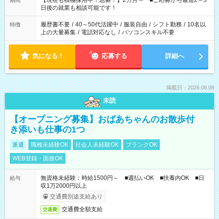
【現在も積極採用中！急募！】2カ月～ ■ご応募から最短2～3
期間
の方へ 今ご覧のお仕事で希望する勤務時間と、もう1つのお仕事
日後の就業も相談可能です！
の勤務時間。 合計で週40時間を超える場合は応募できません。
履歴書不要
/
40～50代活躍中
/
服装自由
/
シフト勤務
/
10名以
特徴
上の大量募集
/
電話対応なし
/
パソコンスキル不要
気になる！
応募する
詳細へ
掲載日：2026.08.08
未読
【オープニング募集】おばあちゃんのお散歩付
き添いも仕事の1つ
派遣
職種未経験OK
社会人未経験OK
ブランクOK
WEB登録・面接OK
無資格未経験：時給1500円～ ■週払いOK ■扶養内OK ■日
給与
収1万2000円以上
交通費別途支給あり
交通費全額支給
交通費