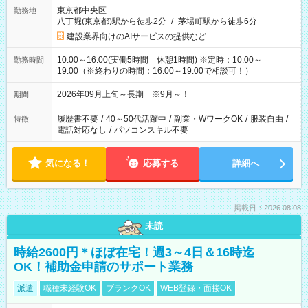
東京都中央区
勤務地
八丁堀(東京都)駅から徒歩2分
/
茅場町駅から徒歩6分
建設業界向けのAIサービスの提供など
10:00～16:00(実働5時間 休憩1時間) ※定時：10:00～
勤務時間
19:00（※終わりの時間：16:00～19:00で相談可！）
2026年09月上旬～長期 ※9月～！
期間
履歴書不要
/
40～50代活躍中
/
副業・WワークOK
/
服装自由
/
特徴
電話対応なし
/
パソコンスキル不要
気になる！
応募する
詳細へ
掲載日：2026.08.08
未読
時給2600円＊ほぼ在宅！週3～4日＆16時迄
OK！補助金申請のサポート業務
派遣
職種未経験OK
ブランクOK
WEB登録・面接OK