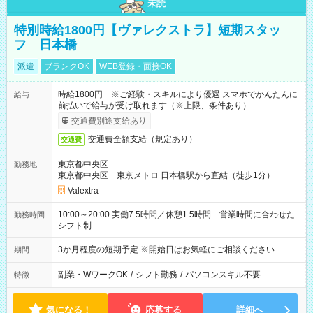
未読
特別時給1800円【ヴァレクストラ】短期スタッ
フ 日本橋
派遣
ブランクOK
WEB登録・面接OK
時給1800円 ※ご経験・スキルにより優遇 スマホでかんたんに
給与
前払いで給与が受け取れます（※上限、条件あり）
交通費別途支給あり
交通費全額支給（規定あり）
交通費
東京都中央区
勤務地
東京都中央区 東京メトロ 日本橋駅から直結（徒歩1分）
Valextra
10:00～20:00 実働7.5時間／休憩1.5時間 営業時間に合わせた
勤務時間
シフト制
3か月程度の短期予定 ※開始日はお気軽にご相談ください
期間
副業・WワークOK
/
シフト勤務
/
パソコンスキル不要
特徴
気になる！
応募する
詳細へ