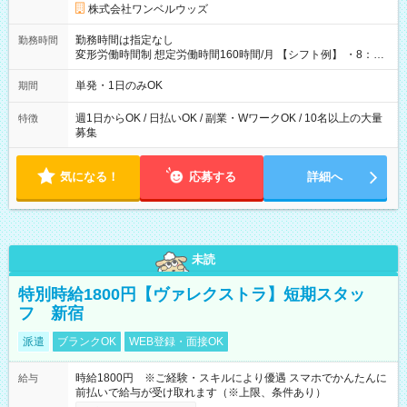
株式会社ワンベルウッズ
勤務時間は指定なし
勤務時間
変形労働時間制 想定労働時間160時間/月 【シフト例】 ・8：00
～21：00
単発・1日のみOK
期間
週1日からOK / 日払いOK / 副業・WワークOK / 10名以上の大量
特徴
募集
気になる！
応募する
詳細へ
未読
特別時給1800円【ヴァレクストラ】短期スタッ
フ 新宿
派遣
ブランクOK
WEB登録・面接OK
時給1800円 ※ご経験・スキルにより優遇 スマホでかんたんに
給与
前払いで給与が受け取れます（※上限、条件あり）