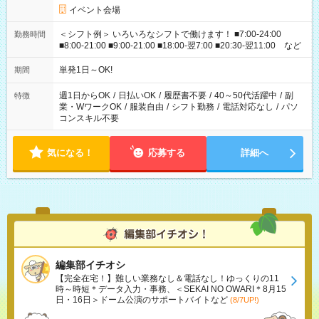
イベント会場
＜シフト例＞ いろいろなシフトで働けます！ ■7:00-24:00
勤務時間
■8:00-21:00 ■9:00-21:00 ■18:00-翌7:00 ■20:30-翌11:00 など
単発1日～OK!
期間
週1日からOK
/
日払いOK
/
履歴書不要
/
40～50代活躍中
/
副
特徴
業・WワークOK
/
服装自由
/
シフト勤務
/
電話対応なし
/
パソ
コンスキル不要
気になる！
応募する
詳細へ
編集部イチオシ
【完全在宅！】難しい業務なし＆電話なし！ゆっくりの11
時～時短＊データ入力・事務、＜SEKAI NO OWARI＊8月15
日・16日＞ドーム公演のサポートバイトなど
(8/7UP!)