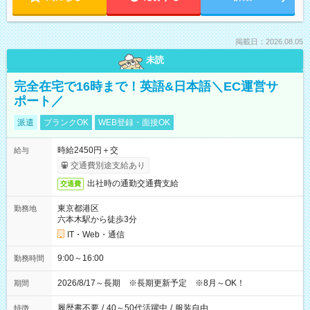
掲載日：2026.08.05
未読
完全在宅で16時まで！英語&日本語＼EC運営サ
ポート／
派遣
ブランクOK
WEB登録・面接OK
時給2450円＋交
給与
交通費別途支給あり
出社時の通勤交通費支給
交通費
東京都港区
勤務地
六本木駅から徒歩3分
IT・Web・通信
9:00～16:00
勤務時間
2026/8/17～長期 ※長期更新予定 ※8月～OK！
期間
履歴書不要
/
40～50代活躍中
/
服装自由
特徴