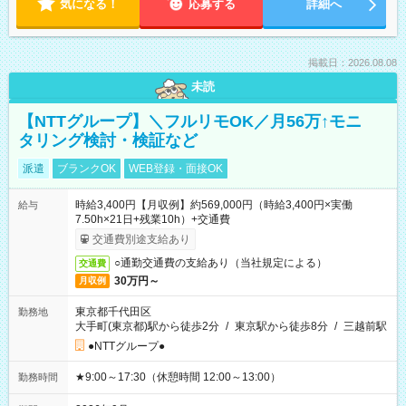
気になる！
応募する
詳細へ
掲載日：2026.08.08
未読
【NTTグループ】＼フルリモOK／月56万↑モニ
タリング検討・検証など
派遣
ブランクOK
WEB登録・面接OK
時給3,400円【月収例】約569,000円（時給3,400円×実働
給与
7.50h×21日+残業10h）+交通費
交通費別途支給あり
○通勤交通費の支給あり（当社規定による）
交通費
30万円～
月収例
東京都千代田区
勤務地
大手町(東京都)駅から徒歩2分
/
東京駅から徒歩8分
/
三越前駅
●NTTグループ●
★9:00～17:30（休憩時間 12:00～13:00）
勤務時間