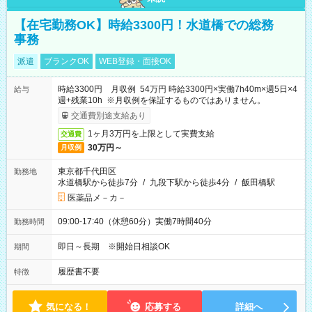
【在宅勤務OK】時給3300円！水道橋での総務
事務
派遣
ブランクOK
WEB登録・面接OK
時給3300円 月収例 54万円 時給3300円×実働7h40m×週5日×4
給与
週+残業10h ※月収例を保証するものではありません。
交通費別途支給あり
1ヶ月3万円を上限として実費支給
交通費
30万円～
月収例
東京都千代田区
勤務地
水道橋駅から徒歩7分
/
九段下駅から徒歩4分
/
飯田橋駅
医薬品メ－カ－
09:00-17:40（休憩60分）実働7時間40分
勤務時間
即日～長期 ※開始日相談OK
期間
履歴書不要
特徴
気になる！
応募する
詳細へ