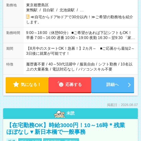
東京都豊島区
勤務地
巣鴨駅
/
目白駅
/
北池袋駅
/
…
≪自宅からドアtoドアで30分以内！≫ご希望の勤務地を紹介
します。
9:00～18:00（休憩60分） ■ご希望があれば下記シフトもOK！
勤務時間
早番 7:00～16:00 遅番 10:00～19:00 夜勤 16:30～翌9:30 「家族
と休みを合わせたい」 「余裕を持って夕飯の準備がしたい」
「できれば残業はしたくない」 など、ご希望を教えてください
【8月中のスタートOK！急募！】2カ月～ ■ご応募から最短2～
期間
ね。 ※Wワーク希望の方へ 今ご覧のお仕事で希望する勤務時間
3日後に就業が可能です！
と、もう1つのお仕事の勤務時間。 合計で週40時間を超える場
合は応募できません。
履歴書不要
/
40～50代活躍中
/
服装自由
/
シフト勤務
/
10名以
特徴
上の大量募集
/
電話対応なし
/
パソコンスキル不要
気になる！
応募する
詳細へ
掲載日：2026.08.07
未読
【在宅勤務OK】時給3000円！10～16時＊残業
ほぼなし▼新日本橋で一般事務