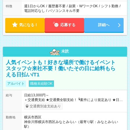
週1日からOK
/
履歴書不要
/
副業・WワークOK
/
シフト勤務
/
特徴
電話対応なし
/
パソコンスキル不要
気になる！
応募する
詳細へ
未読
人気イベントも！好きな場所で働けるイベント
スタッフ☆来社不要！働いたその日に給料もら
える日払い/T1
アルバイト
職種未経験OK
日給13,000円～
給与
＋交通費支給 ★交通費全額支給！ ┗案件により規定あり ★日払
いOK！（規定あり） ┗働いたその日に現金GET♪ お仕事後はコ
交通費別途支給あり
ンビニATMから 日払い分を引き落とせます！ 【試用期間】試
用期間なし
横浜市西区
勤務地
神奈川県横浜市西区みなとみらい（最寄り駅：みなとみらい
駅）