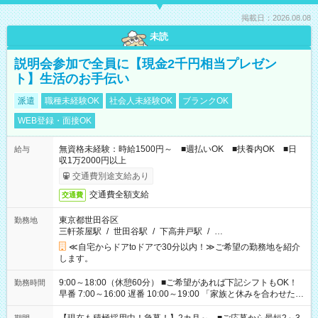
掲載日：2026.08.08
未読
説明会参加で全員に【現金2千円相当プレゼン
ト】生活のお手伝い
派遣
職種未経験OK
社会人未経験OK
ブランクOK
WEB登録・面接OK
無資格未経験：時給1500円～ ■週払いOK ■扶養内OK ■日
給与
収1万2000円以上
交通費別途支給あり
交通費全額支給
交通費
東京都世田谷区
勤務地
三軒茶屋駅
/
世田谷駅
/
下高井戸駅
/
…
≪自宅からドアtoドアで30分以内！≫ご希望の勤務地を紹介
します。
9:00～18:00（休憩60分） ■ご希望があれば下記シフトもOK！
勤務時間
早番 7:00～16:00 遅番 10:00～19:00 「家族と休みを合わせた
い」 「余裕を持って夕飯の準備がしたい」 「できれば残業はし
たくない」 など、ご希望を教えてくださいね。 ※Wワーク希望