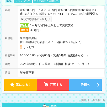
派遣
ブランクOK
WEB登録・面接OK
時給3000円 月収例 30万円 時給3000円×実働5h×週5日×4
給与
週 ※月収例を保証するものではありません。※給与即受取りサ
ービス利用可（利用条件有）
交通費別途支給あり
1ヶ月3万円を上限として実費支給
交通費
30万円～
月収例
東京都中央区
勤務地
新日本橋駅から徒歩3分
/
三越前駅から徒歩1分
サ－ビス
10:00-16:00（休憩60分）実働5時間（残業少なめ！）
勤務時間
2026年09月01日～長期 ※開始日相談OK ※9月～！
期間
履歴書不要
特徴
気になる！
応募する
詳細へ
掲載日：2026.08.06
未読