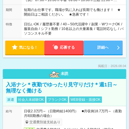
（例） 07:00～16:00※早番 09:00～18:00※日勤 11:00～
20:00※遅番 ※時間は、固定・選べる施設もあるので、ご希望が
あれば調整できます！ ※シフト制。勤務地により実働時間が異
短期のお仕事です。職場が気に入れば長期でも働けます！ ★
期間
なります。★家庭の都合でお休みが必要な場合も遠慮なくご相
開始日はご相談ください。 ★急募です！
談ください。
日払いOK
/
履歴書不要
/
40～50代活躍中
/
副業・WワークOK
/
特徴
服装自由
/
シフト勤務
/
10名以上の大量募集
/
電話対応なし
/
パ
ソコンスキル不要
気になる！
応募する
詳細へ
掲載日：2026.08.04
未読
入浴ナシ＊夜勤でゆったり見守りだけ＊週1日～
無理なく働ける
派遣
社会人未経験OK
ブランクOK
WEB登録・面接OK
日収2.3万円～（日勤時給1400円） ■月収例18.7万円～（夜勤
給与
月8回勤務の場合）
交通費別途支給あり