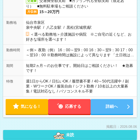
交通費全額支給 ■ガソリン代も全額支給（規定あ
交通費
り） ■無料駐車場もご相談ください
15～20万円
月収例
仙台市泉区
勤務地
泉中央駅
/
八乙女駅
/
黒松(宮城県)駅
＜選べる勤務地＞介護施設や病院 ※ご自宅の近くなど、お
好きな場所を選べます！
＜例＞ 夜勤（例） 16：00～翌9：00 16：30～翌9：30 17：00
勤務時間
～翌10：00 ※勤務時間は施設によって異なります 「土日祝は休
みたい」 「しっかり稼ぎたい」 「もう少し遅い時間から始めた
い」など ご希望にあったお仕事をご案内いたします。 ※未経験
短期2ヵ月～のお仕事です。開始日はご相談ください！ ★急募
期間
の方の場合は1～2ヶ月間は日中での仕事を経験いただき、 お
です！
仕事に慣れてからの夜勤になります。 ★家庭の都合でお休みが
必要な場合も遠慮なくご相談ください。
週1日からOK
/
日払いOK
/
履歴書不要
/
40～50代活躍中
/
副
特徴
業・WワークOK
/
服装自由
/
シフト勤務
/
10名以上の大量募
集
/
電話対応なし
/
パソコンスキル不要
気になる！
応募する
詳細へ
掲載日：2026.08.06
未読