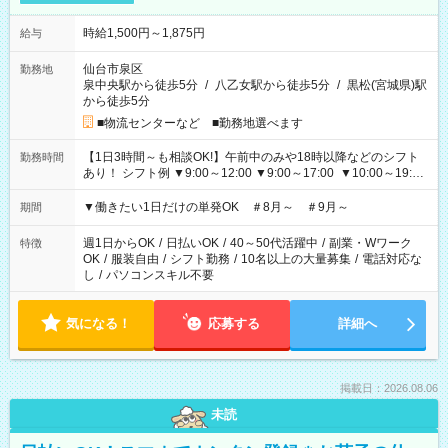
時給1,500円～1,875円
給与
仙台市泉区
勤務地
泉中央駅から徒歩5分
/
八乙女駅から徒歩5分
/
黒松(宮城県)駅
から徒歩5分
■物流センターなど ■勤務地選べます
【1日3時間～も相談OK!】午前中のみや18時以降などのシフト
勤務時間
あり！ シフト例 ▼9:00～12:00 ▼9:00～17:00 ▼10:00～19:00
▼18:00～21:00
▼働きたい1日だけの単発OK ＃8月～ ＃9月～
期間
週1日からOK
/
日払いOK
/
40～50代活躍中
/
副業・Wワーク
特徴
OK
/
服装自由
/
シフト勤務
/
10名以上の大量募集
/
電話対応な
し
/
パソコンスキル不要
気になる！
応募する
詳細へ
掲載日：2026.08.06
未読