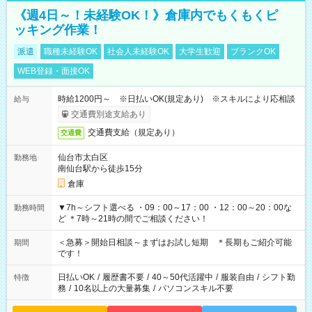
《週4日～！未経験OK！》倉庫内でもくもくピ
ッキング作業！
派遣
職種未経験OK
社会人未経験OK
大学生歓迎
ブランクOK
WEB登録・面接OK
時給1200円～ ※日払いOK(規定あり) ※スキルにより応相談
給与
交通費別途支給あり
交通費支給（規定あり）
交通費
仙台市太白区
勤務地
南仙台駅から徒歩15分
倉庫
▼7h～シフト選べる ・09：00～17：00 ・12：00～20：00な
勤務時間
ど ＊7時～21時の間でご相談ください！
＜急募＞開始日相談～まずはお試し短期 ＊長期もご紹介可能
期間
です！
日払いOK
/
履歴書不要
/
40～50代活躍中
/
服装自由
/
シフト勤
特徴
務
/
10名以上の大量募集
/
パソコンスキル不要