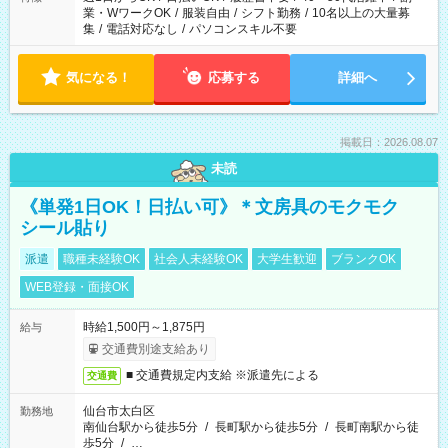
業・WワークOK
/
服装自由
/
シフト勤務
/
10名以上の大量募
集
/
電話対応なし
/
パソコンスキル不要
気になる！
応募する
詳細へ
掲載日：2026.08.07
未読
《単発1日OK！日払い可》＊文房具のモクモク
シール貼り
派遣
職種未経験OK
社会人未経験OK
大学生歓迎
ブランクOK
WEB登録・面接OK
時給1,500円～1,875円
給与
交通費別途支給あり
■ 交通費規定内支給 ※派遣先による
交通費
仙台市太白区
勤務地
南仙台駅から徒歩5分
/
長町駅から徒歩5分
/
長町南駅から徒
歩5分
/
…