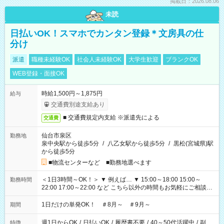
掲載日：2026.08.06
未読
日払いOK！スマホでカンタン登録＊文房具の仕
分け
派遣
職種未経験OK
社会人未経験OK
大学生歓迎
ブランクOK
WEB登録・面接OK
時給1,500円～1,875円
給与
交通費別途支給あり
■ 交通費規定内支給 ※派遣先による
交通費
仙台市泉区
勤務地
泉中央駅から徒歩5分
/
八乙女駅から徒歩5分
/
黒松(宮城県)駅
から徒歩5分
■物流センターなど ■勤務地選べます
＜1日3時間～OK！＞ ▼ 例えば… ▼ 15:00～18:00 15:00～
勤務時間
22:00 17:00～22:00 など こちら以外の時間もお気軽にご相談く
ださい！
1日だけの単発OK！ ＃8月～ ＃9月～
期間
週1日からOK
/
日払いOK
/
履歴書不要
/
40～50代活躍中
/
副
特徴