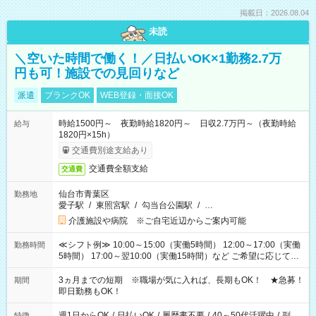
掲載日：2026.08.04
未読
＼空いた時間で働く！／日払いOK×1勤務2.7万
円も可！施設での見回りなど
派遣
ブランクOK
WEB登録・面接OK
時給1500円～ 夜勤時給1820円～ 日収2.7万円～（夜勤時給
給与
1820円×15h）
交通費別途支給あり
交通費全額支給
交通費
仙台市青葉区
勤務地
愛子駅
/
東照宮駅
/
勾当台公園駅
/
…
介護施設や病院 ※ご自宅近辺からご案内可能
≪シフト例≫ 10:00～15:00（実働5時間） 12:00～17:00（実働
勤務時間
5時間） 17:00～翌10:00（実働15時間）など ご希望に応じて、
働く時間は調整できます！ お気軽に担当へ相談ください！
3ヵ月までの短期 ※職場が気に入れば、長期もOK！ ★急募！
期間
即日勤務もOK！
週1日からOK
/
日払いOK
/
履歴書不要
/
40～50代活躍中
/
副
特徴