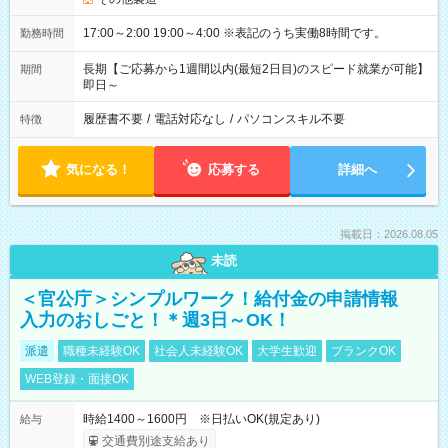
17:00～2:00 19:00～4:00 ※表記のうち実働8時間です。
勤務時間
長期【ご応募から1週間以内(最短2日目)のスピード就業が可能】
期間
即日～
履歴書不要
/
電話対応なし
/
パソコンスキル不要
特徴
気になる！
応募する
詳細へ
掲載日：2026.08.05
未読
＜官公庁＞シンプルワーク！給付金の申請情報
入力のおしごと！＊週3日～OK！
派遣
職種未経験OK
社会人未経験OK
大学生歓迎
ブランクOK
WEB登録・面接OK
時給1400～1600円 ※日払いOK(規定あり)
給与
交通費別途支給あり