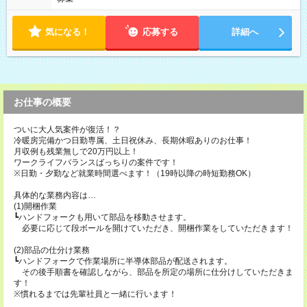
気になる！
応募する
詳細へ
お仕事の概要
ついに大人気案件が復活！？
冷暖房完備かつ日勤専属、土日祝休み、長期休暇ありのお仕事！
月収例も残業無しで20万円以上！
ワークライフバランスばっちりの案件です！
※日勤・夕勤など就業時間選べます！（19時以降の時短勤務OK）
具体的な業務内容は…
(1)開梱作業
┗ハンドフォークも用いて部品を移動させます。
必要に応じて段ボールを開けていただき、開梱作業をしていただきます！
(2)部品の仕分け業務
┗ハンドフォークで作業場所に半導体部品が配送されます。
その後手順書を確認しながら、部品を所定の場所に仕分けしていただきま
す！
※慣れるまでは先輩社員と一緒に行います！