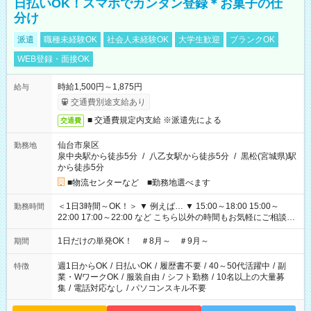
日払いOK！スマホでカンタン登録＊お菓子の仕
分け
派遣
職種未経験OK
社会人未経験OK
大学生歓迎
ブランクOK
WEB登録・面接OK
時給1,500円～1,875円
給与
交通費別途支給あり
■ 交通費規定内支給 ※派遣先による
交通費
仙台市泉区
勤務地
泉中央駅から徒歩5分
/
八乙女駅から徒歩5分
/
黒松(宮城県)駅
から徒歩5分
■物流センターなど ■勤務地選べます
＜1日3時間～OK！＞ ▼ 例えば… ▼ 15:00～18:00 15:00～
勤務時間
22:00 17:00～22:00 など こちら以外の時間もお気軽にご相談く
ださい！
1日だけの単発OK！ ＃8月～ ＃9月～
期間
週1日からOK
/
日払いOK
/
履歴書不要
/
40～50代活躍中
/
副
特徴
業・WワークOK
/
服装自由
/
シフト勤務
/
10名以上の大量募
集
/
電話対応なし
/
パソコンスキル不要