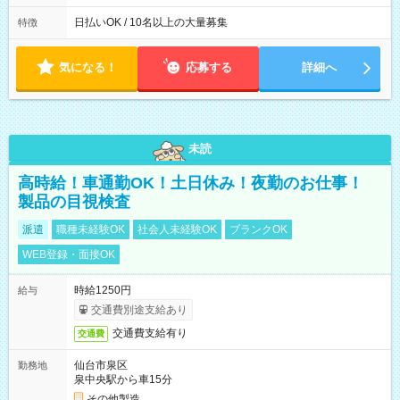
働8時間） ※週5日勤務（場所次第では週4も有り） ※配達状況
によって時間外での勤務可能性有り ※案件により多少の前後あ
日払いOK / 10名以上の大量募集
特徴
り ※配達が完了次第、帰社OKです
気になる！
応募する
詳細へ
未読
高時給！車通勤OK！土日休み！夜勤のお仕事！
製品の目視検査
派遣
職種未経験OK
社会人未経験OK
ブランクOK
WEB登録・面接OK
時給1250円
給与
交通費別途支給あり
交通費支給有り
交通費
仙台市泉区
勤務地
泉中央駅から車15分
その他製造