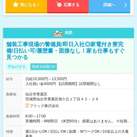
気になる！
応募する
詳細へ
未読
舗装工事現場の警備員/即日入社◎家電付き寮完
備/日払い可/履歴書・面接なし！家も仕事もすぐ
見つかる
アルバイト
職種未経験OK
日給10,000円～13,500円
給与
入社祝い金4000円 【試用期間】試用期間なし
仙台市青葉区
勤務地
宮城県仙台市青葉区旭ケ丘１丁目４２－２９
フリック株式会社
8:00～17:00
勤務時間
実働時間：8時間/日 （休憩60分） 残業はありません。 ※短期の
募集は行っておりません。予めご了承くださいませ。
週1日からOK / 日払いOK / 副業・WワークOK / 10名以上の大量
特徴
募集