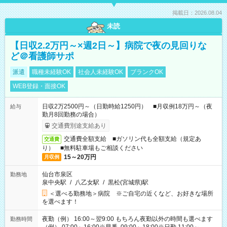
掲載日：2026.08.04
未読
【日収2.2万円～×週2日～】病院で夜の見回りな
ど＠看護師サポ
派遣
職種未経験OK
社会人未経験OK
ブランクOK
WEB登録・面接OK
日収2万2500円～（日勤時給1250円） ■月収例18万円～（夜
給与
勤月8回勤務の場合）
交通費別途支給あり
交通費全額支給 ■ガソリン代も全額支給（規定あ
交通費
り） ■無料駐車場もご相談ください
15～20万円
月収例
仙台市泉区
勤務地
泉中央駅
/
八乙女駅
/
黒松(宮城県)駅
＜選べる勤務地＞病院 ※ご自宅の近くなど、お好きな場所
を選べます！
夜勤（例） 16:00～翌9:00 もちろん夜勤以外の時間も選べます
勤務時間