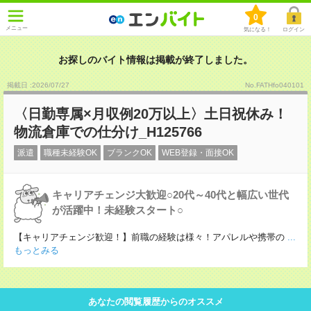
0
メニュー
気になる！
ログイン
お探しのバイト情報は掲載が終了しました。
掲載日 :2026
/
07
/
27
No.FATHfo040101
〈日勤専属×月収例20万以上〉土日祝休み！
物流倉庫での仕分け_H125766
派遣
職種未経験OK
ブランクOK
WEB登録・面接OK
キャリアチェンジ大歓迎○20代～40代と幅広い世代
が活躍中！未経験スタート○
【キャリアチェンジ歓迎！】前職の経験は様々！アパレルや携帯の
...
もっとみる
あなたの閲覧履歴からのオススメ