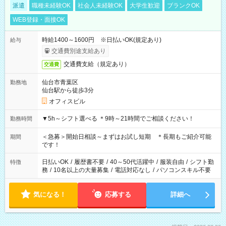
派遣
職種未経験OK
社会人未経験OK
大学生歓迎
ブランクOK
WEB登録・面接OK
時給1400～1600円 ※日払いOK(規定あり)
給与
交通費別途支給あり
交通費支給（規定あり）
交通費
仙台市青葉区
勤務地
仙台駅から徒歩3分
オフィスビル
▼5h～シフト選べる ＊9時～21時間でご相談ください！
勤務時間
＜急募＞開始日相談～まずはお試し短期 ＊長期もご紹介可能
期間
です！
日払いOK
/
履歴書不要
/
40～50代活躍中
/
服装自由
/
シフト勤
特徴
務
/
10名以上の大量募集
/
電話対応なし
/
パソコンスキル不要
気になる！
応募する
詳細へ