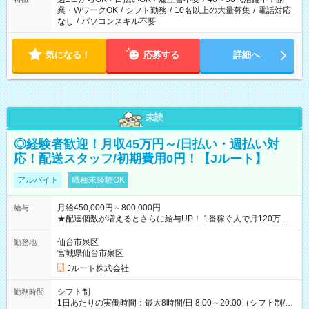
業・WワークOK
/
シフト勤務
/
10名以上の大量募集
/
電話対応
なし
/
パソコンスキル不要
気になる！
応募する
詳細へ
未読
◎経験者歓迎！月収45万円～/日払い・週払い対
応！配送スタッフ/初期費用0円！【Jルート】
アルバイト
職種未経験OK
月給450,000円～800,000円
給与
★配達個数が増えるとさらに給与UP！ 1番稼ぐ人で月120万ほ
ど！ ・主要都市エリア 月収55万円／週5日稼働 月収65万~112
万円／週6日稼働 ・地方郊外エリア 月収40万円／週5日稼働 月
仙台市泉区
勤務地
収40万円~50万円／週6日稼働 ＜モデルイメージ＞ ■月収50万
宮城県仙台市泉区
円 (27歳男性/江東区在住)※元建築関係 1日150個配達×25日勤務
Jルート株式会社
(日休み) ■月収80万円(43歳男性/墨田区在住)※元営業 1日200個
配達×25日勤務(月休み) 【試用期間】試用期間なし
シフト制
勤務時間
1日あたりの実働時間：最大8時間/日 8:00～20:00（シフト制/実