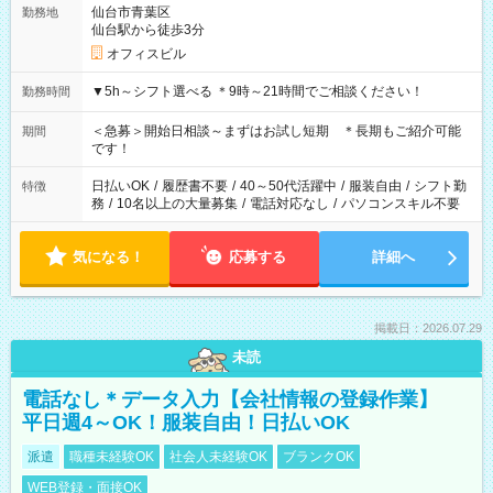
仙台市青葉区
勤務地
仙台駅から徒歩3分
オフィスビル
▼5h～シフト選べる ＊9時～21時間でご相談ください！
勤務時間
＜急募＞開始日相談～まずはお試し短期 ＊長期もご紹介可能
期間
です！
日払いOK
/
履歴書不要
/
40～50代活躍中
/
服装自由
/
シフト勤
特徴
務
/
10名以上の大量募集
/
電話対応なし
/
パソコンスキル不要
気になる！
応募する
詳細へ
掲載日：2026.07.29
未読
電話なし＊データ入力【会社情報の登録作業】
平日週4～OK！服装自由！日払いOK
派遣
職種未経験OK
社会人未経験OK
ブランクOK
WEB登録・面接OK