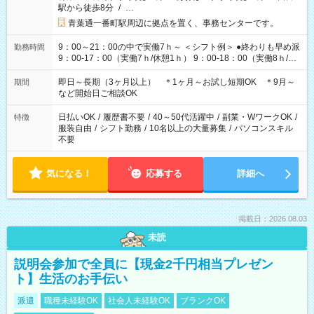
駅から徒歩8分
/
…
青葉通一番町駅周辺に拠点を置く、事務センターです。
9：00～21：00の中で実働7ｈ～ ＜シフト例＞ ●終わりも早め派
勤務時間
9：00-17：00（実働7ｈ/休憩1ｈ） 9：00-18：00（実働8ｈ/休
憩1ｈ） 10：00-19：00（実働8ｈ/休憩1ｈ） ●朝ゆっくり派
11：00-20：00（実働8ｈ/休憩1ｈ） 12：00-20：00（実働7ｈ/
即日～長期（3ヶ月以上） ＊1ヶ月～お試し短期OK ＊9月～
期間
休憩1ｈ） 12：00-21：00（実働8ｈ/休憩1ｈ） 13：00-22：
など開始日ご相談OK
00（実働8ｈ/休憩1ｈ） ＊時間帯固定OK
日払いOK
/
履歴書不要
/
40～50代活躍中
/
副業・WワークOK
/
特徴
服装自由
/
シフト勤務
/
10名以上の大量募集
/
パソコンスキル
不要
気になる！
応募する
詳細へ
掲載日：2026.08.03
未読
説明会参加で全員に【現金2千円相当プレゼン
ト】生活のお手伝い
派遣
職種未経験OK
社会人未経験OK
ブランクOK