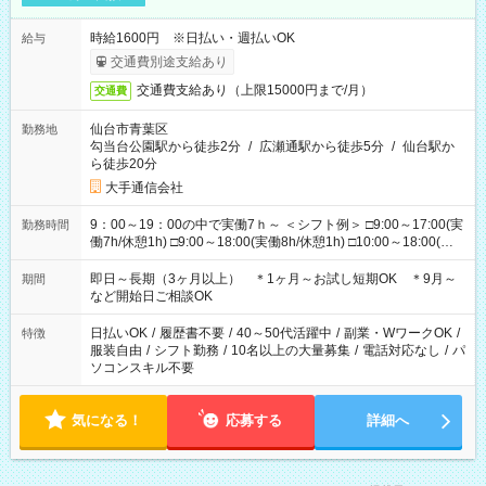
時給1600円 ※日払い・週払いOK
給与
交通費別途支給あり
交通費支給あり（上限15000円まで/月）
交通費
仙台市青葉区
勤務地
勾当台公園駅から徒歩2分
/
広瀬通駅から徒歩5分
/
仙台駅か
ら徒歩20分
大手通信会社
9：00～19：00の中で実働7ｈ～ ＜シフト例＞ □9:00～17:00(実
勤務時間
働7h/休憩1h) □9:00～18:00(実働8h/休憩1h) □10:00～18:00(実
働7h/休憩1h) □10:00～19:00(実働8h/休憩1h) ＊時間固定ＯＫ
即日～長期（3ヶ月以上） ＊1ヶ月～お試し短期OK ＊9月～
期間
など開始日ご相談OK
日払いOK
/
履歴書不要
/
40～50代活躍中
/
副業・WワークOK
/
特徴
服装自由
/
シフト勤務
/
10名以上の大量募集
/
電話対応なし
/
パ
ソコンスキル不要
気になる！
応募する
詳細へ