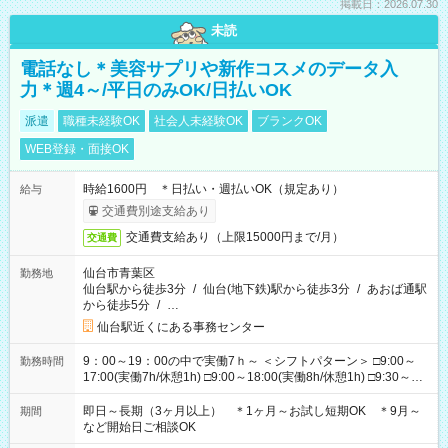
掲載日：2026.07.30
未読
電話なし＊美容サプリや新作コスメのデータ入
力＊週4～/平日のみOK/日払いOK
派遣
職種未経験OK
社会人未経験OK
ブランクOK
WEB登録・面接OK
時給1600円 ＊日払い・週払いOK（規定あり）
給与
交通費別途支給あり
交通費支給あり（上限15000円まで/月）
交通費
仙台市青葉区
勤務地
仙台駅から徒歩3分
/
仙台(地下鉄)駅から徒歩3分
/
あおば通駅
から徒歩5分
/
…
仙台駅近くにある事務センター
9：00～19：00の中で実働7ｈ～ ＜シフトパターン＞ □9:00～
勤務時間
17:00(実働7h/休憩1h) □9:00～18:00(実働8h/休憩1h) □9:30～
18:30(実働8h/休憩1h) □10:00～18:00(実働7h/休憩1h) □10:00～
19:00(実働8h/休憩1h) ＊時間固定ＯＫ ＊シフト制勤務できる
即日～長期（3ヶ月以上） ＊1ヶ月～お試し短期OK ＊9月～
期間
方、歓迎！
など開始日ご相談OK