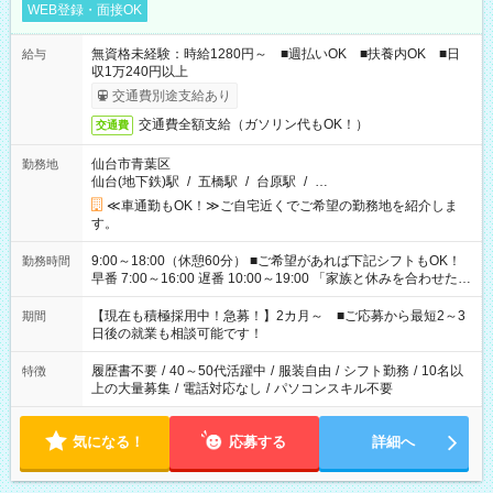
WEB登録・面接OK
無資格未経験：時給1280円～ ■週払いOK ■扶養内OK ■日
給与
収1万240円以上
交通費別途支給あり
交通費全額支給（ガソリン代もOK！）
交通費
仙台市青葉区
勤務地
仙台(地下鉄)駅
/
五橋駅
/
台原駅
/
…
≪車通勤もOK！≫ご自宅近くでご希望の勤務地を紹介しま
す。
9:00～18:00（休憩60分） ■ご希望があれば下記シフトもOK！
勤務時間
早番 7:00～16:00 遅番 10:00～19:00 「家族と休みを合わせた
い」 「余裕を持って夕飯の準備がしたい」 「できれば残業はし
たくない」 など、ご希望を教えてくださいね。 ※Wワーク希望
【現在も積極採用中！急募！】2カ月～ ■ご応募から最短2～3
期間
の方へ 今ご覧のお仕事で希望する勤務時間と、もう1つのお仕事
日後の就業も相談可能です！
の勤務時間。 合計で週40時間を超える場合は応募できません。
履歴書不要
/
40～50代活躍中
/
服装自由
/
シフト勤務
/
10名以
特徴
上の大量募集
/
電話対応なし
/
パソコンスキル不要
気になる！
応募する
詳細へ