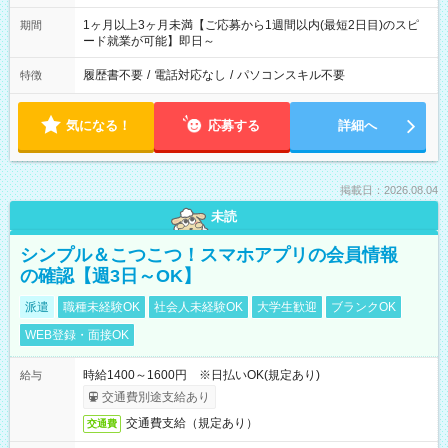
1ヶ月以上3ヶ月未満【ご応募から1週間以内(最短2日目)のスピ
期間
ード就業が可能】即日～
履歴書不要
/
電話対応なし
/
パソコンスキル不要
特徴
気になる！
応募する
詳細へ
掲載日：2026.08.04
未読
シンプル＆こつこつ！スマホアプリの会員情報
の確認【週3日～OK】
派遣
職種未経験OK
社会人未経験OK
大学生歓迎
ブランクOK
WEB登録・面接OK
時給1400～1600円 ※日払いOK(規定あり)
給与
交通費別途支給あり
交通費支給（規定あり）
交通費