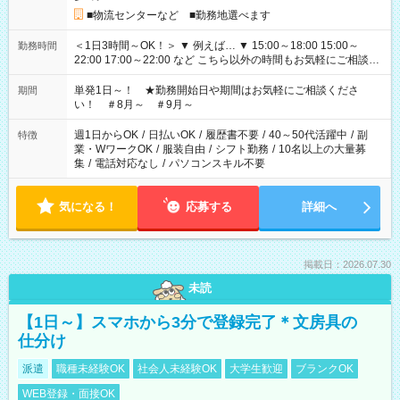
■物流センターなど ■勤務地選べます
＜1日3時間～OK！＞ ▼ 例えば… ▼ 15:00～18:00 15:00～
勤務時間
22:00 17:00～22:00 など こちら以外の時間もお気軽にご相談く
ださい！
単発1日～！ ★勤務開始日や期間はお気軽にご相談くださ
期間
い！ ＃8月～ ＃9月～
週1日からOK
/
日払いOK
/
履歴書不要
/
40～50代活躍中
/
副
特徴
業・WワークOK
/
服装自由
/
シフト勤務
/
10名以上の大量募
集
/
電話対応なし
/
パソコンスキル不要
気になる！
応募する
詳細へ
掲載日：2026.07.30
未読
【1日～】スマホから3分で登録完了＊文房具の
仕分け
派遣
職種未経験OK
社会人未経験OK
大学生歓迎
ブランクOK
WEB登録・面接OK