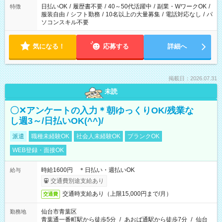
日払いOK
/
履歴書不要
/
40～50代活躍中
/
副業・WワークOK
/
特徴
服装自由
/
シフト勤務
/
10名以上の大量募集
/
電話対応なし
/
パ
ソコンスキル不要
気になる！
応募する
詳細へ
掲載日：2026.07.31
未読
〇✕アンケートの入力＊朝ゆっくりOK/残業な
し週3～/日払いOK(^^)/
派遣
職種未経験OK
社会人未経験OK
ブランクOK
WEB登録・面接OK
時給1600円 ＊日払い・週払いOK
給与
交通費別途支給あり
交通時支給あり（上限15,000円まで/月）
交通費
仙台市青葉区
勤務地
青葉通一番町駅から徒歩5分
/
あおば通駅から徒歩7分
/
仙台