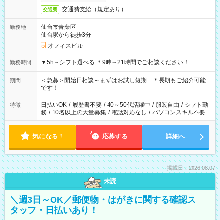
交通費支給（規定あり）
交通費
仙台市青葉区
勤務地
仙台駅から徒歩3分
オフィスビル
▼5h～シフト選べる ＊9時～21時間でご相談ください！
勤務時間
＜急募＞開始日相談～まずはお試し短期 ＊長期もご紹介可能
期間
です！
日払いOK
/
履歴書不要
/
40～50代活躍中
/
服装自由
/
シフト勤
特徴
務
/
10名以上の大量募集
/
電話対応なし
/
パソコンスキル不要
気になる！
応募する
詳細へ
掲載日：2026.08.07
未読
＼週3日～OK／郵便物・はがきに関する確認ス
タッフ・日払いあり！