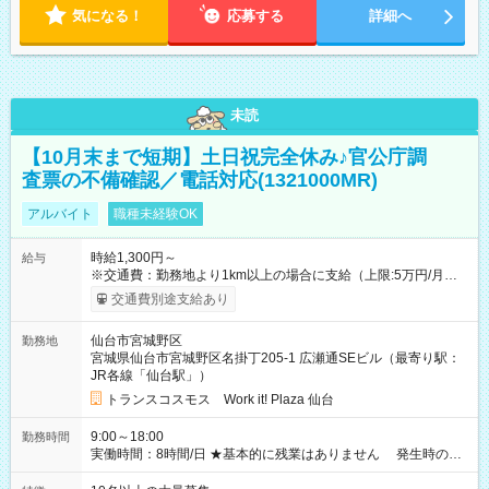
気になる！
応募する
詳細へ
未読
【10月末まで短期】土日祝完全休み♪官公庁調
査票の不備確認／電話対応(1321000MR)
アルバイト
職種未経験OK
時給1,300円～
給与
※交通費：勤務地より1km以上の場合に支給（上限:5万円/月・
2,500円/日） ※残業代：残業発生時は1分単位で支給 ※研修中の
交通費別途支給あり
給与変動なし ＜ 収入例 ＞ ■週5日勤務の場合… 月収22万8,800
円以上可能 ※交通費別途支給 （時給1,300円×8時間×22日） ■週
仙台市宮城野区
勤務地
4日勤務の場合… 月収16万6,400円以上可能 ※交通費別途支給
宮城県仙台市宮城野区名掛丁205-1 広瀬通SEビル（最寄り駅：
（時給1,300円×8時間×16日） 【試用期間】試用期間なし
JR各線「仙台駅」）
トランスコスモス Work it! Plaza 仙台
9:00～18:00
勤務時間
実働時間：8時間/日 ★基本的に残業はありません 発生時の残
業代は1分単位で支給いたします