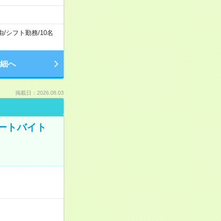
由
/
シフト勤務
/
10名
細へ
掲載日：2026.08.03
ートバイト