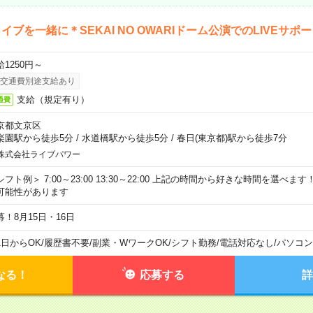
イブを一緒に＊SEKAI NO OWARIドーム公演でのLIVEサポ
給1250円～
交通費別途支給あり
支給（規定有り）
通費
京都文京区
楽園駅から徒歩5分
/
水道橋駅から徒歩5分
/
春日(東京都)駅から徒歩7分
株式会社ライブパワー
シフト例＞ 7:00～23:00 13:30～22:00 上記の時間から好きな時間を選べま
可能性があります
募！8月15日・16日
1日からOK
/
履歴書不要
/
副業・WワークOK
/
シフト勤務
/
電話対応なし
/
パソコン
なる！
応募する
詳