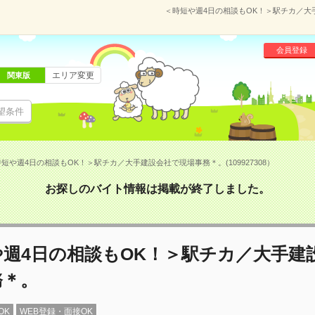
＜時短や週4日の相談もOK！＞駅チカ／大手
会員登録
エリア変更
関東版
望条件
短や週4日の相談もOK！＞駅チカ／大手建設会社で現場事務＊。(109927308）
お探しのバイト情報は掲載が終了しました。
や週4日の相談もOK！＞駅チカ／大手建
務＊。
OK
WEB登録・面接OK