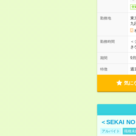
交
東
勤務地
九
＜シ
勤務時間
き
9
期間
週
特徴
気に
＜SEKAI 
アルバイト
職種未