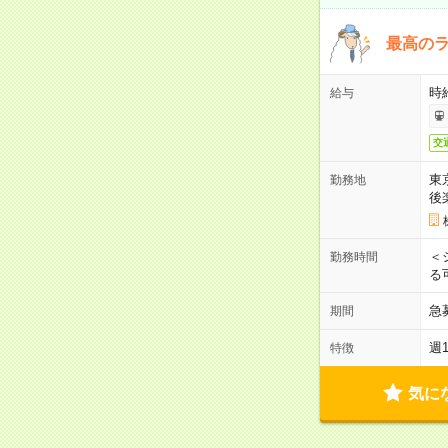
最高のラ
時
給与
交
東
勤務地
後
＜
勤務時間
る
急
期間
週
特徴
気に