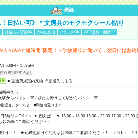
未読
K！日払い可》＊文房具のモクモクシール貼り
K
社会人未経験OK
大学生歓迎
ブランクOK
WEB登録・面接OK
夕方のみの“短時間”限定！＞学校帰りに働いて…翌日にはお給
1,500円～1,875円
交通費別途支給あり
■ 交通費規定内支給 ※派遣先による
通費
城県牛久市
久駅からバイク・車
/
ひたち野うしく駅からバイク・車
■物流センターなど ■勤務地選べます
日3時間～OK！＞ ▼ 例えば… ▼ 15:00～18:00 15:00～22:00 17:00～22
もお気軽にご相談ください！
発1日～！ ★勤務開始日や期間はお気軽にご相談ください！ ＃8月～ ＃9