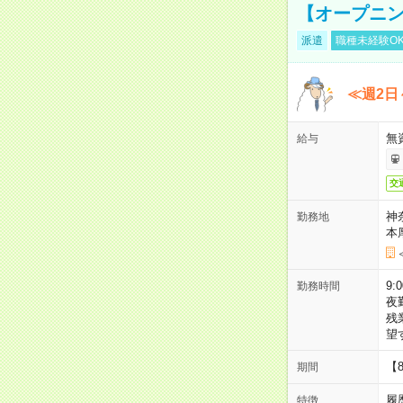
【オープニン
派遣
職種未経験O
≪週2日
無
給与
交
神
勤務地
本
9:
勤務時間
夜
残
望
【
期間
履
特徴