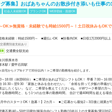
グ募集】おばあちゃんのお散歩付き添いも仕事の
K
社会人未経験OK
ブランクOK
WEB登録・面接OK
～OK≫無資格・未経験でも時給1500円～！土日祝休みもOK
資格未経験：時給1500円～ ■週払いOK ■扶養内OK ■日収1万2000円以上
交通費別途支給あり
交通費全額支給
通費
奈川県厚木市
厚木駅
/
愛甲石田駅
≪自宅からドアtoドアで30分以内！≫ご希望の勤務地を紹介します。
00～18:00（休憩60分） ■ご希望があれば下記シフトもOK！ 早番 7:00～16:00 遅
勤 16:30～翌9:30 「家族と休みを合わせたい」 「余裕を持って夕飯の準備
業はしたくない」 など、ご希望を教えてくださいね。 ※Wワーク希望の方へ
する勤務時間と、もう1つのお仕事の勤務時間。 合計で週40時間を超える場
8月中のスタートOK！急募！】2カ月～ ■ご応募から最短2～3日後に就業が
歴書不要
/
40～50代活躍中
/
服装自由
/
シフト勤務
/
10名以上の大量募集
/
電話対応