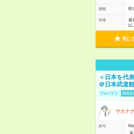
即
期間
週
特徴
以
気に
＜日本を代
＠日本武道
アルバイト
職種未
サカナク
時
給与