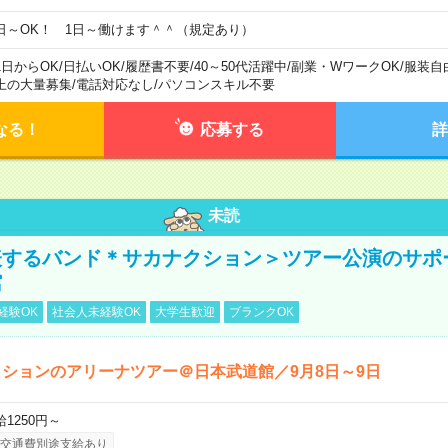
日～OK！ 1日～働けます＾＾（規定あり）
1日からOK
/
日払いOK
/
履歴書不要
/
40～50代活躍中
/
副業・WワークOK
/
服装自
上の大量募集
/
電話対応なし
/
パソコンスキル不要
なる！
応募する
詳
未読
表するバンド＊サカナクション＞ツアー公演のサポ
館
経験OK
社会人未経験OK
大学生歓迎
ブランクOK
ションのアリーナツアー＠日本武道館／9月8日～9日
給1250円～
交通費別途支給あり