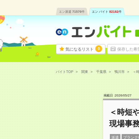
エン派遣
71570
件
エン バイト
82182
件
0
気になるリスト
保存した希
バイトTOP
関東
千葉県
鴨川市
＜時
掲載日 :
2026
/
05
/
27
＜時短
現場事
派遣
ブランク