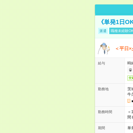
《単発1日O
派遣
職種未経験O
＜平日×
時給
給与
交
茨
勤務地
牛
＜1
勤務時間
間
単
期間