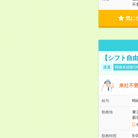
不
気に
【シフト自由
派遣
職種未経験O
来社不要
時
給与
東
勤務地
新
9:
勤務時間