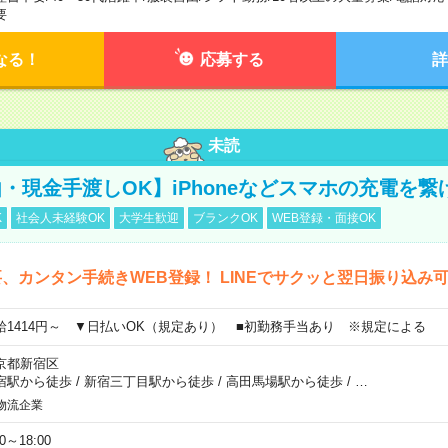
要
なる！
応募する
詳
未読
・現金手渡しOK】iPhoneなどスマホの充電を繋
K
社会人未経験OK
大学生歓迎
ブランクOK
WEB登録・面接OK
、カンタン手続きWEB登録！ LINEでサクッと翌日振り込み
給1414円～ ▼日払いOK（規定あり） ■初勤務手当あり ※規定による
京都新宿区
宿駅から徒歩
/
新宿三丁目駅から徒歩
/
高田馬場駅から徒歩
/
…
物流企業
00～18:00