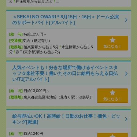
分
/
神保町駅から徒歩15分
/
…
＜SEKAI NO OWARI＊8月15日・16日＞ドーム公演
のサポートバイト[アルバイト]
[給 与]
時給1250円～
[交通費]
支給（規定有り）
気になる！
[勤務地]
後楽園駅から徒歩5分
/
水道橋駅から徒歩5
分
/
春日(東京都)駅から徒歩7分
人気イベントも！好きな場所で働けるイベントスタ
ッフ☆来社不要！働いたその日に給料もらえる日払
い/T1[アルバイト]
[給 与]
日給13,000円～
[勤務地]
東京都豊島区南池袋（最寄り駅：池袋駅）
気になる！
給与即払いOK！高時給！日勤のお仕事！梱包・ピッ
キング[派遣]
[給 与]
時給1340円