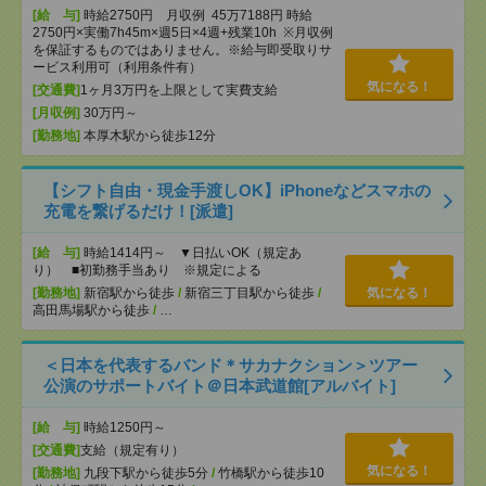
[給 与]
時給2750円 月収例 45万7188円 時給
2750円×実働7h45m×週5日×4週+残業10h ※月収例
を保証するものではありません。※給与即受取りサ
ービス利用可（利用条件有）
気になる！
[交通費]
1ヶ月3万円を上限として実費支給
[月収例]
30万円～
[勤務地]
本厚木駅から徒歩12分
【シフト自由・現金手渡しOK】iPhoneなどスマホの
充電を繋げるだけ！[派遣]
[給 与]
時給1414円～ ▼日払いOK（規定あ
り） ■初勤務手当あり ※規定による
[勤務地]
新宿駅から徒歩
/
新宿三丁目駅から徒歩
/
気になる！
高田馬場駅から徒歩
/
…
＜日本を代表するバンド＊サカナクション＞ツアー
公演のサポートバイト＠日本武道館[アルバイト]
[給 与]
時給1250円～
[交通費]
支給（規定有り）
気になる！
[勤務地]
九段下駅から徒歩5分
/
竹橋駅から徒歩10