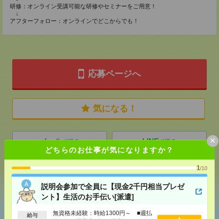
研修：オンライン受講可能な研修やセミナーをご用意！
↓
アフターフォロー：オンラインでどこからでも！
応募ページへ
気になる！
×
メール
LINE
で送る
で送る
どちらのお仕事が気になりますか？
1
/10
シェア
ツイート
ブックマーク
説明会参加で全員に【現金2千円相当プレゼ
ント】生活のお手伝い[派遣]
あなたの閲覧履歴からの
無資格未経験：時給1300円～ ■週払
給与