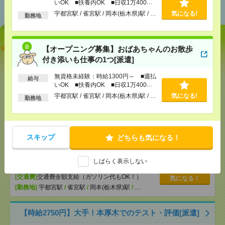
おすすめ
いOK ■扶養内OK ■日収1万400円
以上
宇都宮駅 / 雀宮駅 / 岡本(栃木県)駅 / …
気になる!
勤務地
説明会参加で全員に【現金2千円相当プレゼント】生
【オープニング募集】おばあちゃんのお散歩
活のお手伝い[派遣]
付き添いも仕事の1つ[派遣]
[給 与]
無資格未経験：時給1300円～ ■週払い
無資格未経験：時給1300円～ ■週払
給与
OK ■扶養内OK ■日収1万400円以上
いOK ■扶養内OK ■日収1万400円
以上
[交通費]
交通費全額支給（ガソリン代もOK！）
気になる！
宇都宮駅 / 雀宮駅 / 岡本(栃木県)駅 / …
気になる!
勤務地
[勤務地]
宇都宮駅
/
雀宮駅
/
岡本(栃木県)駅
/
…
【オープニング募集】おばあちゃんのお散歩付き添
スキップ
どちらも気になる！
いも仕事の1つ[派遣]
[給 与]
無資格未経験：時給1300円～ ■週払い
しばらく表示しない
OK ■扶養内OK ■日収1万400円以上
[交通費]
交通費全額支給（ガソリン代もOK！）
気になる！
[勤務地]
宇都宮駅
/
雀宮駅
/
岡本(栃木県)駅
/
…
【時給2750円】大手！本厚木でのテスト・評価[派遣]