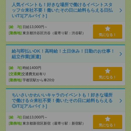
人気イベントも！好きな場所で働けるイベントスタ
ッフ☆来社不要！働いたその日に給料もらえる日払
い/T1[アルバイト]
[給 与]
日給13,000円～
[勤務地]
東京都渋谷区渋谷（最寄り駅：渋谷駅）
気になる！
給与即払いOK！高時給！土日休み！日勤のお仕事！
組立作業[派遣]
[給 与]
時給1400円
[交通費]
交通費支給有り
気になる！
[勤務地]
宇都宮駅から車20分
ちいさいかわいいキャラのイベントも！好きな場所
で働ける☆来社不要！働いたその日に給料もらえる
◎/T1[アルバイト]
[給 与]
日給13,000円～
[勤務地]
東京都新宿区新宿（最寄り駅：新宿駅）
気になる！