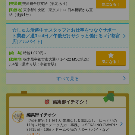
[交通費]
交通費全額支給（規定あり）
気になる！
[勤務地]
東京都中央区 東京メトロ 日本橋駅から直
結（徒歩1分）
☆しゅふ活躍中☆スタッフとお仕事をつなぐサポー
ト業務／週3～4日／午後だけサクッと働ける♪/宇都宮
店[アルバイト]
[給 与]
時給1,070円～
[勤務地]
栃木県宇都宮市大通り 1-4-22 MSC第2ビ
気になる！
ル4階（最寄り駅：宇都宮駅）
すべて見る
編集部イチオシ
【完全在宅！】難しい業務なし＆電話なし！ゆっくりの
11時～時短＊データ入力・事務、＜SEKAI NO OWARI＊
8月15日・16日＞ドーム公演のサポートバイトなど
(8/7UP!)