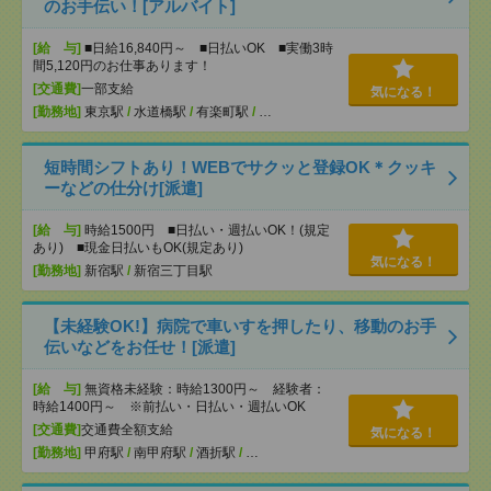
のお手伝い！[アルバイト]
[給 与]
■日給16,840円～ ■日払いOK ■実働3時
間5,120円のお仕事あります！
[交通費]
一部支給
気になる！
[勤務地]
東京駅
/
水道橋駅
/
有楽町駅
/
…
短時間シフトあり！WEBでサクッと登録OK＊クッキ
ーなどの仕分け[派遣]
[給 与]
時給1500円 ■日払い・週払いOK！(規定
あり) ■現金日払いもOK(規定あり)
気になる！
[勤務地]
新宿駅
/
新宿三丁目駅
【未経験OK!】病院で車いすを押したり、移動のお手
伝いなどをお任せ！[派遣]
[給 与]
無資格未経験：時給1300円～ 経験者：
時給1400円～ ※前払い・日払い・週払いOK
[交通費]
交通費全額支給
気になる！
[勤務地]
甲府駅
/
南甲府駅
/
酒折駅
/
…