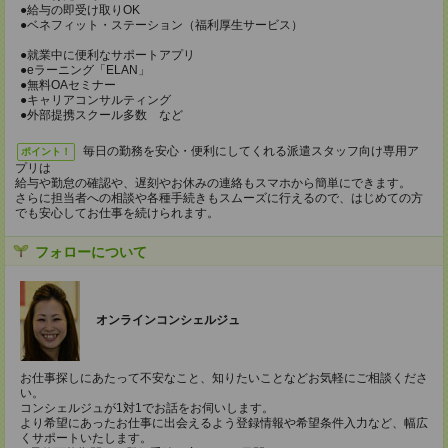
●給与の即受け取りOK
●ベネフィット・ステーション（福利厚生サービス）
●就業中に便利なサポートアプリ
●eラーニング「ELAN」
●無料OAセミナー
●キャリアコンサルティング
●外部提携スクール多数 など
毎日の勤務を安心・便利にしてくれる派遣スタッフ向け専用ア
ポイント！
プリは
給与や勤怠の確認や、遅刻やお休みの連絡もスマホから簡単にできます。
さらに担当者への相談や各種手続きもスムーズに行えるので、はじめての方
でも安心してお仕事を続けられます。
フォローについて
オンラインコンシェルジュ
お仕事探しにあたって不安なこと、知りたいことなどお気軽にご相談くださ
い。
コンシェルジュが1対1でお話をお伺いします。
より希望にあったお仕事に出会えるよう登録情報や希望条件入力など、幅広
くサポートいたします。