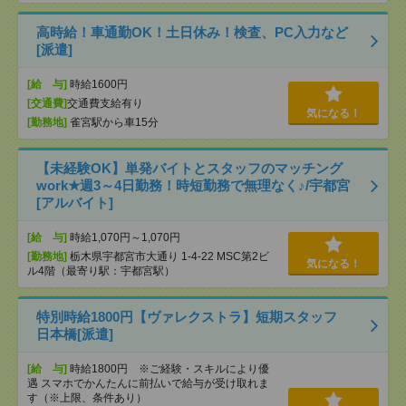
高時給！車通勤OK！土日休み！検査、PC入力など
[派遣]
[給 与]
時給1600円
[交通費]
交通費支給有り
気になる！
[勤務地]
雀宮駅から車15分
【未経験OK】単発バイトとスタッフのマッチング
work★週3～4日勤務！時短勤務で無理なく♪/宇都宮
[アルバイト]
[給 与]
時給1,070円～1,070円
[勤務地]
栃木県宇都宮市大通り 1-4-22 MSC第2ビ
気になる！
ル4階（最寄り駅：宇都宮駅）
特別時給1800円【ヴァレクストラ】短期スタッフ
日本橋[派遣]
[給 与]
時給1800円 ※ご経験・スキルにより優
遇 スマホでかんたんに前払いで給与が受け取れま
す（※上限、条件あり）