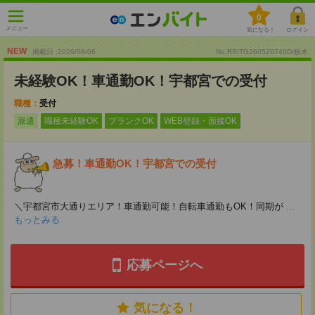
0
メニュー
気になる！
ログイン
NEW
掲載日 :2026
/
08
/
06
No.RSITG260520740D/栃木
未経験OK！車通勤OK！宇都宮での受付
職種：
受付
派遣
職種未経験OK
ブランクOK
WEB登録・面接OK
急募！車通勤OK！宇都宮での受付
＼宇都宮市大通りエリア！車通勤可能！自転車通勤もOK！同期が
...
もっとみる
応募ページへ
気になる！