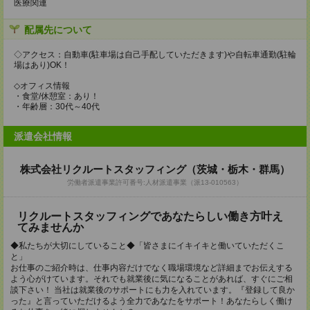
医療関連
配属先について
◇アクセス：自動車(駐車場は自己手配していただきます)や自転車通勤(駐輪
場はあり)OK！
◇オフィス情報
・食堂/休憩室：あり！
・年齢層：30代～40代
派遣会社情報
株式会社リクルートスタッフィング（茨城・栃木・群馬）
労働者派遣事業許可番号:人材派遣事業（派13-010563）
リクルートスタッフィングであなたらしい働き方叶え
てみませんか
◆私たちが大切にしていること◆「皆さまにイキイキと働いていただくこ
と」
お仕事のご紹介時は、仕事内容だけでなく職場環境など詳細までお伝えする
よう心がけています。それでも就業後に気になることがあれば、すぐにご相
談下さい！ 当社は就業後のサポートにも力を入れています。『登録して良か
った』と言っていただけるよう全力であなたをサポート！あなたらしく働け