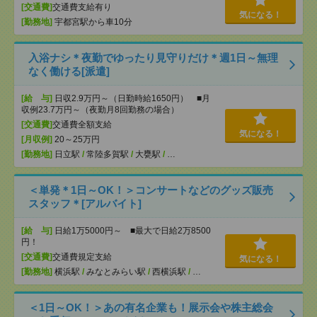
[交通費]
交通費支給有り
気になる！
[勤務地]
宇都宮駅から車10分
入浴ナシ＊夜勤でゆったり見守りだけ＊週1日～無理
なく働ける[派遣]
[給 与]
日収2.9万円～（日勤時給1650円） ■月
収例23.7万円～（夜勤月8回勤務の場合）
[交通費]
交通費全額支給
気になる！
[月収例]
20～25万円
[勤務地]
日立駅
/
常陸多賀駅
/
大甕駅
/
…
＜単発＊1日～OK！＞コンサートなどのグッズ販売
スタッフ＊[アルバイト]
[給 与]
日給1万5000円～ ■最大で日給2万8500
円！
[交通費]
交通費規定支給
気になる！
[勤務地]
横浜駅
/
みなとみらい駅
/
西横浜駅
/
…
＜1日～OK！＞あの有名企業も！展示会や株主総会