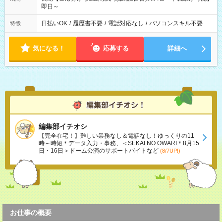
即日～
日払いOK
/
履歴書不要
/
電話対応なし
/
パソコンスキル不要
特徴
気になる！
応募する
詳細へ
編集部イチオシ
【完全在宅！】難しい業務なし＆電話なし！ゆっくりの11
時～時短＊データ入力・事務、＜SEKAI NO OWARI＊8月15
日・16日＞ドーム公演のサポートバイトなど
(8/7UP!)
お仕事の概要