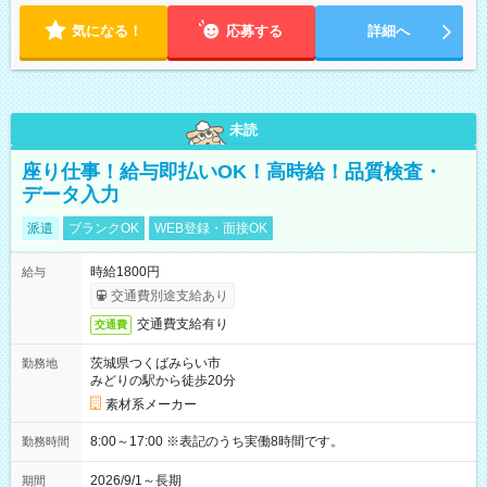
18:00 などのように、自由な働き方が可能なお仕事です！
気になる！
応募する
詳細へ
未読
座り仕事！給与即払いOK！高時給！品質検査・
データ入力
派遣
ブランクOK
WEB登録・面接OK
時給1800円
給与
交通費別途支給あり
交通費支給有り
交通費
茨城県つくばみらい市
勤務地
みどりの駅から徒歩20分
素材系メーカー
8:00～17:00 ※表記のうち実働8時間です。
勤務時間
2026/9/1～長期
期間