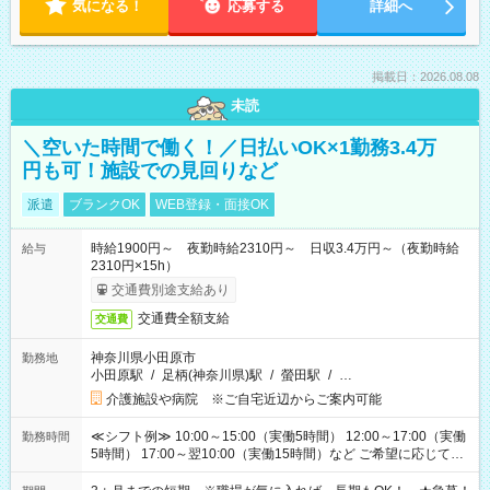
気になる！
応募する
詳細へ
掲載日：2026.08.08
未読
＼空いた時間で働く！／日払いOK×1勤務3.4万
円も可！施設での見回りなど
派遣
ブランクOK
WEB登録・面接OK
時給1900円～ 夜勤時給2310円～ 日収3.4万円～（夜勤時給
給与
2310円×15h）
交通費別途支給あり
交通費全額支給
交通費
神奈川県小田原市
勤務地
小田原駅
/
足柄(神奈川県)駅
/
螢田駅
/
…
介護施設や病院 ※ご自宅近辺からご案内可能
≪シフト例≫ 10:00～15:00（実働5時間） 12:00～17:00（実働
勤務時間
5時間） 17:00～翌10:00（実働15時間）など ご希望に応じて、
働く時間は調整できます！ お気軽に担当へ相談ください！