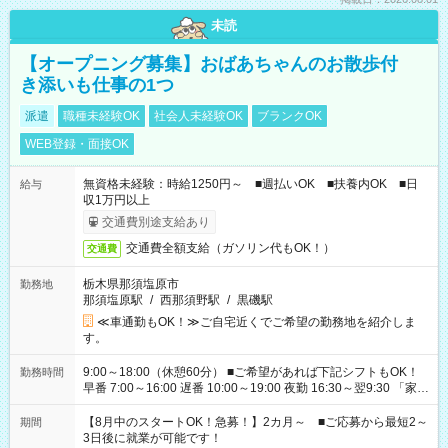
未読
【オープニング募集】おばあちゃんのお散歩付
き添いも仕事の1つ
派遣
職種未経験OK
社会人未経験OK
ブランクOK
WEB登録・面接OK
無資格未経験：時給1250円～ ■週払いOK ■扶養内OK ■日
給与
収1万円以上
交通費別途支給あり
交通費全額支給（ガソリン代もOK！）
交通費
栃木県那須塩原市
勤務地
那須塩原駅
/
西那須野駅
/
黒磯駅
≪車通勤もOK！≫ご自宅近くでご希望の勤務地を紹介しま
す。
9:00～18:00（休憩60分） ■ご希望があれば下記シフトもOK！
勤務時間
早番 7:00～16:00 遅番 10:00～19:00 夜勤 16:30～翌9:30 「家族
と休みを合わせたい」 「余裕を持って夕飯の準備がしたい」
「できれば残業はしたくない」 など、ご希望を教えてください
【8月中のスタートOK！急募！】2カ月～ ■ご応募から最短2～
期間
ね。 ※Wワーク希望の方へ 今ご覧のお仕事で希望する勤務時間
3日後に就業が可能です！