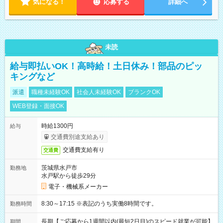
気になる！
応募する
詳細へ
未読
給与即払いOK！高時給！土日休み！部品のピッ
キングなど
派遣
職種未経験OK
社会人未経験OK
ブランクOK
WEB登録・面接OK
時給1300円
給与
交通費別途支給あり
交通費支給有り
交通費
茨城県水戸市
勤務地
水戸駅から徒歩29分
電子・機械系メーカー
8:30～17:15 ※表記のうち実働8時間です。
勤務時間
長期【ご応募から1週間以内(最短2日目)のスピード就業が可能】
期間