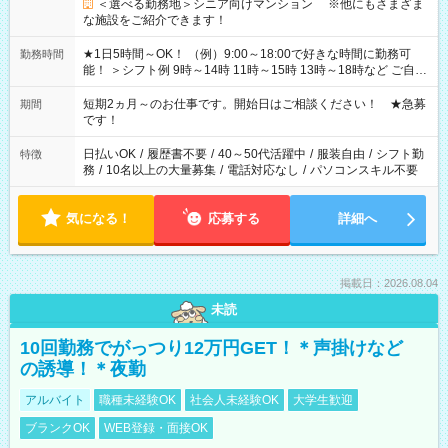
＜選べる勤務地＞シニア向けマンション ※他にもさまざま
な施設をご紹介できます！
★1日5時間～OK！ （例）9:00～18:00で好きな時間に勤務可
勤務時間
能！ ＞シフト例 9時～14時 11時～15時 13時～18時など ご自身
のご都合に合わせて勤務時間をご相談ください！ ★家庭の都合
でお休みや時間の調整が必要な場合も遠慮なくご相談くださ
短期2ヵ月～のお仕事です。開始日はご相談ください！ ★急募
期間
い。
です！
日払いOK
/
履歴書不要
/
40～50代活躍中
/
服装自由
/
シフト勤
特徴
務
/
10名以上の大量募集
/
電話対応なし
/
パソコンスキル不要
気になる！
応募する
詳細へ
掲載日：2026.08.04
未読
10回勤務でがっつり12万円GET！＊声掛けなど
の誘導！＊夜勤
アルバイト
職種未経験OK
社会人未経験OK
大学生歓迎
ブランクOK
WEB登録・面接OK