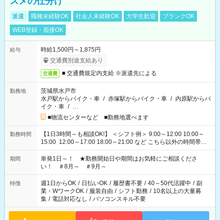
スメの仕分け
派遣
職種未経験OK
社会人未経験OK
大学生歓迎
ブランクOK
WEB登録・面接OK
時給1,500円～1,875円
給与
交通費別途支給あり
■ 交通費規定内支給 ※派遣先による
交通費
茨城県水戸市
勤務地
水戸駅からバイク・車
/
赤塚駅からバイク・車
/
内原駅からバ
イク・車
/
…
■物流センターなど ■勤務地選べます
【1日3時間～も相談OK!】 ＜シフト例＞ 9:00～12:00 10:00～
勤務時間
15:00 12:00～17:00 18:00～21:00 など こちら以外の時間帯も
お気軽にご相談ください！
単発1日～！ ★勤務開始日や期間はお気軽にご相談くださ
期間
い！ ＃8月～ ＃9月～
週1日からOK
/
日払いOK
/
履歴書不要
/
40～50代活躍中
/
副
特徴
業・WワークOK
/
服装自由
/
シフト勤務
/
10名以上の大量募
集
/
電話対応なし
/
パソコンスキル不要