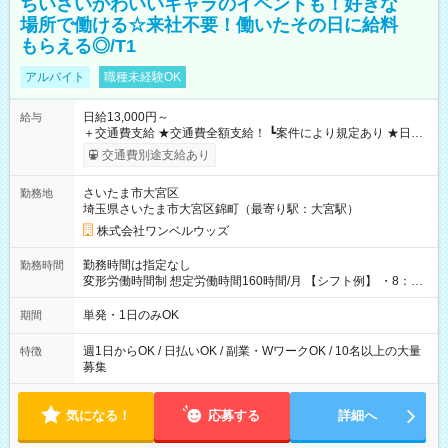
ちいさいかわいいキャラのイベントも！好きな
場所で働ける☆来社不要！働いたその日に給料
もらえる◎/T1
アルバイト
職種未経験OK
日給13,000円～
給与
＋交通費支給 ★交通費全額支給！ ┗案件により規定あり ★日払
いOK！（規定あり） ┗働いたその日に現金GET♪ お仕事後はコ
交通費別途支給あり
ンビニATMから 日払い分を引き落とせます！ 【試用期間】試
用期間なし
さいたま市大宮区
勤務地
埼玉県さいたま市大宮区錦町（最寄り駅：大宮駅）
株式会社ワンベルウッズ
勤務時間は指定なし
勤務時間
変形労働時間制 想定労働時間160時間/月 【シフト例】 ・8：00
～21：00
単発・1日のみOK
期間
週1日からOK / 日払いOK / 副業・WワークOK / 10名以上の大量
特徴
募集
気になる！
応募する
詳細へ