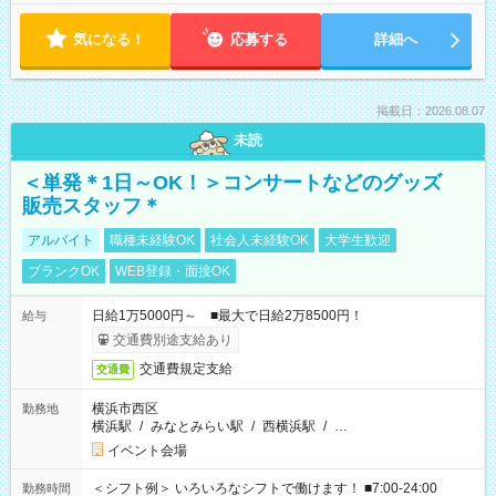
気になる！
応募する
詳細へ
掲載日：2026.08.07
未読
＜単発＊1日～OK！＞コンサートなどのグッズ
販売スタッフ＊
アルバイト
職種未経験OK
社会人未経験OK
大学生歓迎
ブランクOK
WEB登録・面接OK
日給1万5000円～ ■最大で日給2万8500円！
給与
交通費別途支給あり
交通費規定支給
交通費
横浜市西区
勤務地
横浜駅
/
みなとみらい駅
/
西横浜駅
/
…
イベント会場
＜シフト例＞ いろいろなシフトで働けます！ ■7:00-24:00
勤務時間