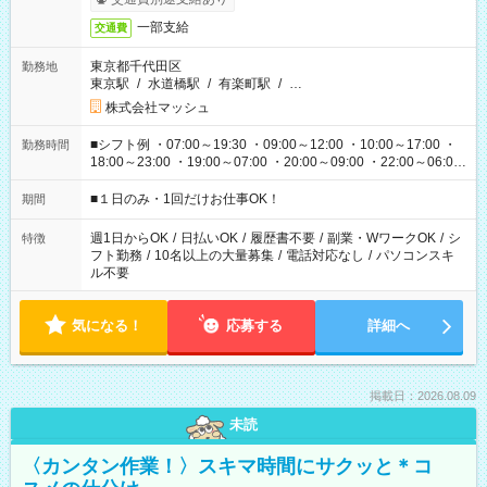
一部支給
交通費
東京都千代田区
勤務地
東京駅
/
水道橋駅
/
有楽町駅
/
…
株式会社マッシュ
■シフト例 ・07:00～19:30 ・09:00～12:00 ・10:00～17:00 ・
勤務時間
18:00～23:00 ・19:00～07:00 ・20:00～09:00 ・22:00～06:00
etc ★最短で3時間で5,120円のお仕事から 15時間で2万円近く稼
げるお仕事も！ ご希望のお時間に合わせてご紹介！ ※シフトは
■１日のみ・1回だけお仕事OK！
期間
現場によって異なります。 ※勿論、休憩時間はあるのでご安心
ください！
週1日からOK
/
日払いOK
/
履歴書不要
/
副業・WワークOK
/
シ
特徴
フト勤務
/
10名以上の大量募集
/
電話対応なし
/
パソコンスキ
ル不要
気になる！
応募する
詳細へ
掲載日：2026.08.09
未読
〈カンタン作業！〉スキマ時間にサクッと＊コ