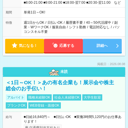
■8:00-21:00 ■9:00-21:00 ■18:00-翌7:00 ■20:30-翌11:00 など
単発1日～OK!
期間
週1日からOK
/
日払いOK
/
履歴書不要
/
40～50代活躍中
/
副
特徴
業・WワークOK
/
服装自由
/
シフト勤務
/
電話対応なし
/
パソ
コンスキル不要
気になる！
応募する
詳細へ
掲載日：2026.08.08
未読
＜1日～OK！＞あの有名企業も！展示会や株主
総会のお手伝い！
アルバイト
職種未経験OK
社会人未経験OK
大学生歓迎
ブランクOK
WEB登録・面接OK
■日給16,840円～ ■日払いOK ■実働3時間5,120円のお仕事あ
給与
ります！
交通費別途支給あり