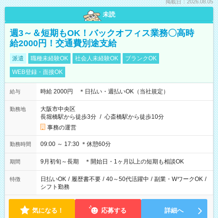
掲載日：2026.08.05
未読
週3～＆短期もOK！バックオフィス業務〇高時
給2000円！交通費別途支給
派遣
職種未経験OK
社会人未経験OK
ブランクOK
WEB登録・面接OK
時給 2000円 ＊日払い・週払いOK（当社規定）
給与
大阪市中央区
勤務地
長堀橋駅から徒歩3分
/
心斎橋駅から徒歩10分
事務の運営
09:00 ～ 17:30 ＊休憩60分
勤務時間
9月初旬～長期 ＊開始日・1ヶ月以上の短期も相談OK
期間
日払いOK
/
履歴書不要
/
40～50代活躍中
/
副業・WワークOK
/
特徴
シフト勤務
気になる！
応募する
詳細へ