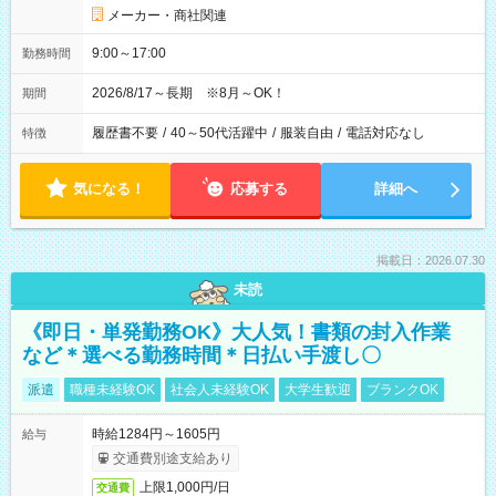
メーカー・商社関連
9:00～17:00
勤務時間
2026/8/17～長期 ※8月～OK！
期間
履歴書不要
/
40～50代活躍中
/
服装自由
/
電話対応なし
特徴
気になる！
応募する
詳細へ
掲載日：2026.07.30
未読
《即日・単発勤務OK》大人気！書類の封入作業
など＊選べる勤務時間＊日払い手渡し〇
派遣
職種未経験OK
社会人未経験OK
大学生歓迎
ブランクOK
時給1284円～1605円
給与
交通費別途支給あり
上限1,000円/日
交通費