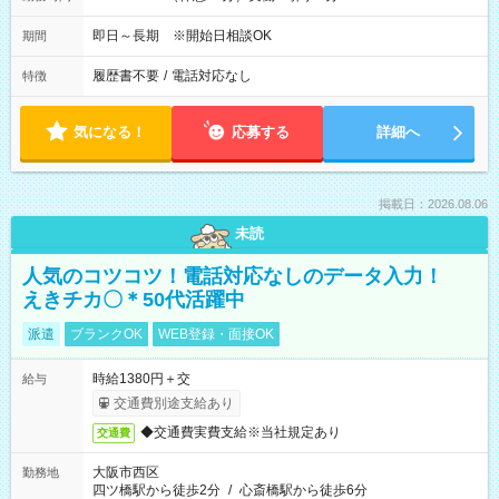
即日～長期 ※開始日相談OK
期間
履歴書不要
/
電話対応なし
特徴
気になる！
応募する
詳細へ
掲載日：2026.08.06
未読
人気のコツコツ！電話対応なしのデータ入力！
えきチカ〇＊50代活躍中
派遣
ブランクOK
WEB登録・面接OK
時給1380円＋交
給与
交通費別途支給あり
◆交通費実費支給※当社規定あり
交通費
大阪市西区
勤務地
四ツ橋駅から徒歩2分
/
心斎橋駅から徒歩6分