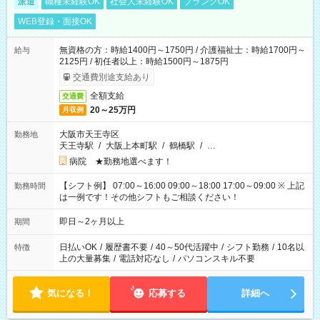
派遣
職種未経験OK
社会人未経験OK
ブランクOK
WEB登録・面接OK
無資格の方：時給1400円～1750円 / 介護福祉士：時給1700円～
給与
2125円 / 初任者以上：時給1500円～1875円
交通費別途支給あり
全額支給
交通費
20～25万円
月収例
大阪市天王寺区
勤務地
天王寺駅
/
大阪上本町駅
/
鶴橋駅
/
…
病院 ★勤務地選べます！
【シフト例】 07:00～16:00 09:00～18:00 17:00～09:00 ※ 上記
勤務時間
は一例です！その他シフトもご相談ください！
即日～2ヶ月以上
期間
日払いOK
/
履歴書不要
/
40～50代活躍中
/
シフト勤務
/
10名以
特徴
上の大量募集
/
電話対応なし
/
パソコンスキル不要
気になる！
応募する
詳細へ