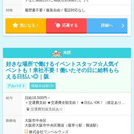
トなど開始日のご相談もお気軽にどうぞ
履歴書不要
/
服装自由
/
電話対応なし
特徴
気になる！
応募する
詳細へ
未読
好きな場所で働けるイベントスタッフ☆人気イ
ベントも！来社不要！働いたその日に給料もら
える日払い◎｜阪
アルバイト
職種未経験OK
日給16,500円～
給与
＋交通費支給 ★交通費全額支給！ ★日払いOK！（規定あり） ┗
働いたその日に現金GET♪ お仕事後はコンビニATMから 日払
交通費別途支給あり
い分を引き落とせます！ 【試用期間】試用期間なし
大阪市中央区
勤務地
大阪府大阪市中央区難波（最寄り駅：難波駅）
株式会社ワンベルウッズ