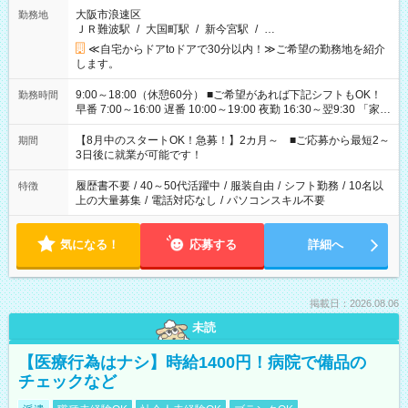
大阪市浪速区
勤務地
ＪＲ難波駅
/
大国町駅
/
新今宮駅
/
…
≪自宅からドアtoドアで30分以内！≫ご希望の勤務地を紹介
します。
9:00～18:00（休憩60分） ■ご希望があれば下記シフトもOK！
勤務時間
早番 7:00～16:00 遅番 10:00～19:00 夜勤 16:30～翌9:30 「家族
と休みを合わせたい」 「余裕を持って夕飯の準備がしたい」
「できれば残業はしたくない」 など、ご希望を教えてください
【8月中のスタートOK！急募！】2カ月～ ■ご応募から最短2～
期間
ね。 ※Wワーク希望の方へ 今ご覧のお仕事で希望する勤務時間
3日後に就業が可能です！
と、もう1つのお仕事の勤務時間。 合計で週40時間を超える場
合は応募できません。
履歴書不要
/
40～50代活躍中
/
服装自由
/
シフト勤務
/
10名以
特徴
上の大量募集
/
電話対応なし
/
パソコンスキル不要
気になる！
応募する
詳細へ
掲載日：2026.08.06
未読
【医療行為はナシ】時給1400円！病院で備品の
チェックなど