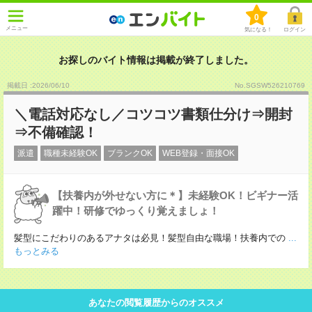
0
メニュー
気になる！
ログイン
お探しのバイト情報は掲載が終了しました。
掲載日 :2026
/
06
/
10
No.SGSW526210769
＼電話対応なし／コツコツ書類仕分け⇒開封
⇒不備確認！
派遣
職種未経験OK
ブランクOK
WEB登録・面接OK
【扶養内が外せない方に＊】未経験OK！ビギナー活
躍中！研修でゆっくり覚えましょ！
髪型にこだわりのあるアナタは必見！髪型自由な職場！扶養内での
...
もっとみる
あなたの閲覧履歴からのオススメ