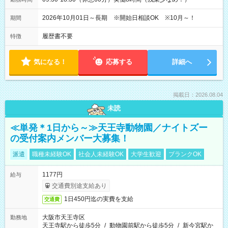
2026年10月01日～長期 ※開始日相談OK ※10月～！
期間
履歴書不要
特徴
気になる！
応募する
詳細へ
掲載日：2026.08.04
未読
≪単発＊1日から～≫天王寺動物園／ナイトズー
の受付案内メンバー大募集！
派遣
職種未経験OK
社会人未経験OK
大学生歓迎
ブランクOK
1177円
給与
交通費別途支給あり
1日450円迄の実費を支給
交通費
大阪市天王寺区
勤務地
天王寺駅から徒歩5分
/
動物園前駅から徒歩5分
/
新今宮駅か