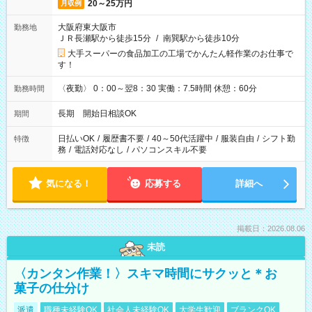
20～25万円
月収例
大阪府東大阪市
勤務地
ＪＲ長瀬駅から徒歩15分
/
南巽駅から徒歩10分
大手スーパーの食品加工の工場でかんたん軽作業のお仕事で
す！
〈夜勤〉 0：00～翌8：30 実働：7.5時間 休憩：60分
勤務時間
長期 開始日相談OK
期間
日払いOK
/
履歴書不要
/
40～50代活躍中
/
服装自由
/
シフト勤
特徴
務
/
電話対応なし
/
パソコンスキル不要
気になる！
応募する
詳細へ
掲載日：2026.08.06
未読
〈カンタン作業！〉スキマ時間にサクッと＊お
菓子の仕分け
派遣
職種未経験OK
社会人未経験OK
大学生歓迎
ブランクOK