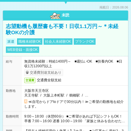
掲載日：2026.08.06
未読
志望動機も履歴書も不要！日収1.1万円～＊未経
験OKの介護
派遣
職種未経験OK
社会人未経験OK
ブランクOK
WEB登録・面接OK
無資格未経験：時給1400円～ ■週払いOK ■扶養内OK ■日
給与
収1万1200円以上
交通費別途支給あり
交通費全額支給
交通費
大阪市天王寺区
勤務地
天王寺駅
/
大阪上本町駅
/
鶴橋駅
/
…
≪自宅からドアtoドアで30分以内！≫ご希望の勤務地を紹介
します。
9:00～18:00（休憩60分） ■ご希望があれば下記シフトもOK！
勤務時間
早番 7:00～16:00 遅番 10:00～19:00 「家族と休みを合わせた
い」 「余裕を持って夕飯の準備がしたい」 「できれば残業はし
たくない」 など、ご希望を教えてくださいね。 ※Wワーク希望