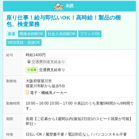
未読
座り仕事！給与即払いOK！高時給！製品の梱
包、検査業務
派遣
職種未経験OK
社会人未経験OK
ブランクOK
WEB登録・面接OK
時給1400円
給与
交通費別途支給あり
交通費支給有り
交通費
大阪府寝屋川市
勤務地
寝屋川市駅から徒歩5分
電子・機械系メーカー
10:00～16:00 10:00～17:00 ※表記のうち実働5時間から6時間で
勤務時間
す。
長期【ご応募から1週間以内(最短2日目)のスピード就業が可能】
期間
即日～
日払いOK
/
履歴書不要
/
電話対応なし
/
パソコンスキル不要
特徴