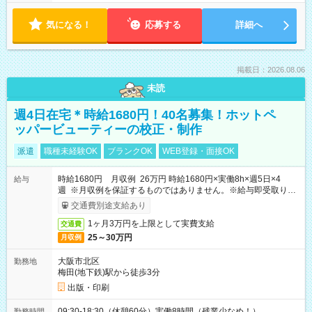
気になる！
応募する
詳細へ
掲載日：2026.08.06
未読
週4日在宅＊時給1680円！40名募集！ホットペ
ッパービューティーの校正・制作
派遣
職種未経験OK
ブランクOK
WEB登録・面接OK
時給1680円 月収例 26万円 時給1680円×実働8h×週5日×4
給与
週 ※月収例を保証するものではありません。※給与即受取りサ
ービス利用可（利用条件有）
交通費別途支給あり
1ヶ月3万円を上限として実費支給
交通費
25～30万円
月収例
大阪市北区
勤務地
梅田(地下鉄)駅から徒歩3分
出版・印刷
09:30-18:30（休憩60分）実働8時間（残業少なめ！）
勤務時間