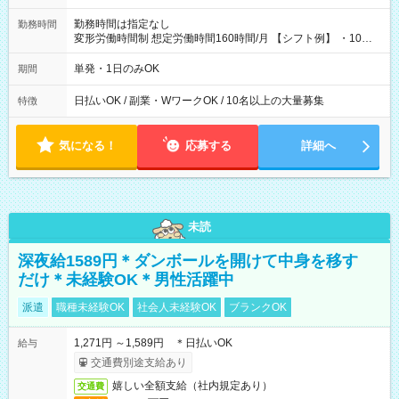
勤務時間は指定なし
勤務時間
変形労働時間制 想定労働時間160時間/月 【シフト例】 ・10：
00～20：00
単発・1日のみOK
期間
日払いOK / 副業・WワークOK / 10名以上の大量募集
特徴
気になる！
応募する
詳細へ
未読
深夜給1589円＊ダンボールを開けて中身を移す
だけ＊未経験OK＊男性活躍中
派遣
職種未経験OK
社会人未経験OK
ブランクOK
1,271円 ～1,589円 ＊日払いOK
給与
交通費別途支給あり
嬉しい全額支給（社内規定あり）
交通費