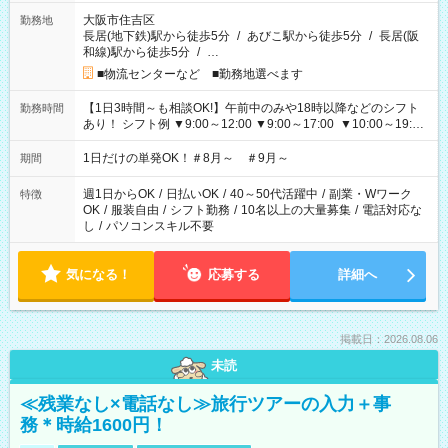
大阪市住吉区
勤務地
長居(地下鉄)駅から徒歩5分
/
あびこ駅から徒歩5分
/
長居(阪
和線)駅から徒歩5分
/
…
■物流センターなど ■勤務地選べます
【1日3時間～も相談OK!】午前中のみや18時以降などのシフト
勤務時間
あり！ シフト例 ▼9:00～12:00 ▼9:00～17:00 ▼10:00～19:00
▼18:00～21:00
1日だけの単発OK！＃8月～ ＃9月～
期間
週1日からOK
/
日払いOK
/
40～50代活躍中
/
副業・Wワーク
特徴
OK
/
服装自由
/
シフト勤務
/
10名以上の大量募集
/
電話対応な
し
/
パソコンスキル不要
気になる！
応募する
詳細へ
掲載日：2026.08.06
未読
≪残業なし×電話なし≫旅行ツアーの入力＋事
務＊時給1600円！