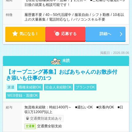
【現在も積極採用中！急募！】2カ月～ ■ご応募から最短2～3
期間
の方へ 今ご覧のお仕事で希望する勤務時間と、もう1つのお仕事
日後の就業も相談可能です！
の勤務時間。 合計で週40時間を超える場合は応募できません。
履歴書不要
/
40～50代活躍中
/
服装自由
/
シフト勤務
/
10名以
特徴
上の大量募集
/
電話対応なし
/
パソコンスキル不要
気になる！
応募する
詳細へ
掲載日：2026.08.06
未読
【オープニング募集】おばあちゃんのお散歩付
き添いも仕事の1つ
派遣
職種未経験OK
社会人未経験OK
ブランクOK
WEB登録・面接OK
無資格未経験：時給1400円～ ■週払いOK ■扶養内OK ■日
給与
収1万1200円以上
交通費別途支給あり
交通費全額支給
交通費