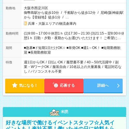
大阪市西淀川区
勤務地
御幣島駅から徒歩10分
/
千船駅から徒歩12分
/
尼崎(阪神線)駅
から【登録地】徒歩1分
/
…
兵庫・大阪エリアの物流倉庫内
(1)9:00～17:00※休憩1ｈ (2)17:30～21:30 (3)21:15～翌8:00※休
勤務時間
憩1ｈ 日勤・夕勤・夜勤からお選びいただけます！ ご希望に合
わせて働けるお仕事です(*^^*) 【その他選べる勤務時間】 8-17
時/9-17時/9-18時/10-18時/11-21時/18-22時/20-翌4時/21-翌5
■急募■ド短期1日だけOK☆ ■単発OK ■週1～OK！ ■短期勤務歓
期間
時/22-翌6時/0-翌8時 ご自身のご都合で選んで頂ける完全自由シ
迎 ■長期勤務歓迎
フト！
週1日からOK
/
日払いOK
/
履歴書不要
/
40～50代活躍中
/
副
特徴
業・WワークOK
/
服装自由
/
10名以上の大量募集
/
電話対応な
し
/
パソコンスキル不要
気になる！
応募する
詳細へ
未読
好きな場所で働けるイベントスタッフ☆人気イ
ベントも！来社不要！働いたその日に給料もら