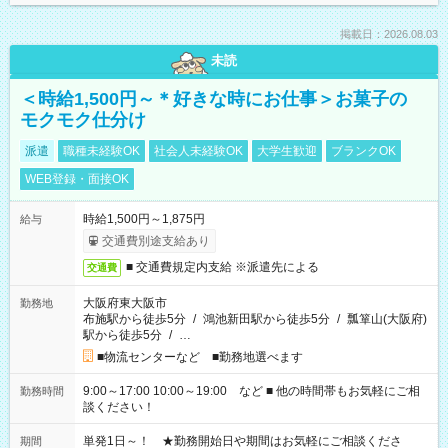
掲載日：2026.08.03
未読
＜時給1,500円～＊好きな時にお仕事＞お菓子の
モクモク仕分け
派遣
職種未経験OK
社会人未経験OK
大学生歓迎
ブランクOK
WEB登録・面接OK
時給1,500円～1,875円
給与
交通費別途支給あり
■ 交通費規定内支給 ※派遣先による
交通費
大阪府東大阪市
勤務地
布施駅から徒歩5分
/
鴻池新田駅から徒歩5分
/
瓢箪山(大阪府)
駅から徒歩5分
/
…
■物流センターなど ■勤務地選べます
9:00～17:00 10:00～19:00 など ■ 他の時間帯もお気軽にご相
勤務時間
談ください！
単発1日～！ ★勤務開始日や期間はお気軽にご相談くださ
期間