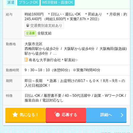
派遣
ブランクOK
WEB登録・面接OK
時給1600円 ＊日払い・週払いOK ＊昇給あり ＊月収例：約
給与
245,440円 （時給1,600円 × 実働7.67h × 20日）
交通費別途支給あり
全額支給
交通費
大阪市北区
勤務地
西梅田駅から徒歩2分
/
大阪駅から徒歩4分
/
大阪梅田(阪急線)
駅から徒歩6分
/
…
有名な大手旅行会社＊駅直結✨
9：30～18：10（休憩60分） ※実働7時間40分
勤務時間
即日～長期 ＊急募：お盆明けの8/17～もＯＫ！8月～9月～の
期間
入社日相談OK！
日払いOK
/
履歴書不要
/
40～50代活躍中
/
副業・WワークOK
/
特徴
服装自由
/
電話対応なし
気になる！
応募する
詳細へ