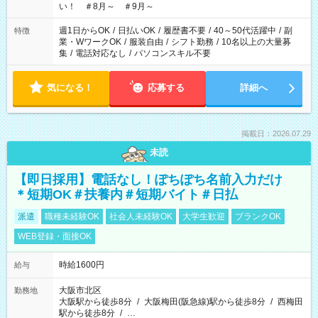
い！ ＃8月～ ＃9月～
週1日からOK
/
日払いOK
/
履歴書不要
/
40～50代活躍中
/
副
特徴
業・WワークOK
/
服装自由
/
シフト勤務
/
10名以上の大量募
集
/
電話対応なし
/
パソコンスキル不要
気になる！
応募する
詳細へ
掲載日：2026.07.29
未読
【即日採用】電話なし！ぽちぽち名前入力だけ
＊短期OK＃扶養内＃短期バイト＃日払
派遣
職種未経験OK
社会人未経験OK
大学生歓迎
ブランクOK
WEB登録・面接OK
時給1600円
給与
大阪市北区
勤務地
大阪駅から徒歩8分
/
大阪梅田(阪急線)駅から徒歩8分
/
西梅田
駅から徒歩8分
/
…