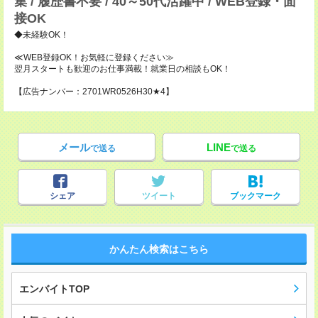
集 / 履歴書不要 / 40～50代活躍中 / WEB登録・面
接OK
◆未経験OK！
≪WEB登録OK！お気軽に登録ください≫
翌月スタートも歓迎のお仕事満載！就業日の相談もOK！
【広告ナンバー：2701WR0526H30★4】
メール
LINE
で送る
で送る
シェア
ツイート
ブックマーク
かんたん検索はこちら
エンバイトTOP