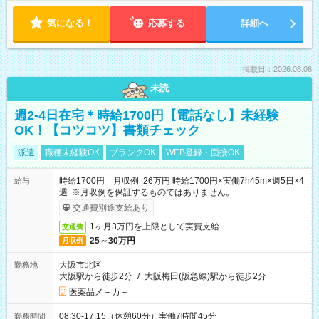
気になる！
応募する
詳細へ
掲載日：2026.08.06
未読
週2-4日在宅＊時給1700円【電話なし】未経験
OK！【コツコツ】書類チェック
派遣
職種未経験OK
ブランクOK
WEB登録・面接OK
時給1700円 月収例 26万円 時給1700円×実働7h45m×週5日×4
給与
週 ※月収例を保証するものではありません。
交通費別途支給あり
1ヶ月3万円を上限として実費支給
交通費
25～30万円
月収例
大阪市北区
勤務地
大阪駅から徒歩2分
/
大阪梅田(阪急線)駅から徒歩2分
医薬品メ－カ－
08:30-17:15（休憩60分）実働7時間45分
勤務時間