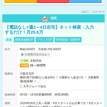
掲載日：2026.08.06
未読
【電話なし×週3～4日在宅】ネット検索→入力
するだけ！月25.6万
派遣
職種未経験OK
ブランクOK
WEB登録・面接OK
時給1600円 月収例 256,000円
給与
交通費別途支給あり
全額支給
交通費
25～30万円
月収例
大阪市北区
勤務地
梅田(地下鉄)駅から徒歩8分
/
大阪駅から徒歩7分
/
大阪梅田
(阪急線)駅
/
…
大手グループ会社
09:00～18:00(実働8時間 休憩1時間)
勤務時間
2026年09月上旬～長期 9月スタートのお仕事です！8月スター
期間