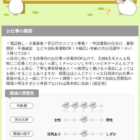
お仕事の概要
＊電話無し・大量募集＊官公庁のコツコツ事務！・申請書類の仕分け、書類
開封・不備確認 など※自転車通勤OK！※幅広い年齢の方が活躍中！※バ
ス降りて2分！
≪自分に向いてる扶養内のお仕事≫扶養内OKなので、主婦&主夫さんも気
軽にご応募くださいね！≪新しくチャレンジしやすい≫ビギナーさんもブラ
ンクさんも安心・丁寧な事前研修あり！≪無理なく働ける≫場合によっては
お願いすることもありますが、残業はほとんどナシ！≪土日祝休のお仕事≫
家族や友人と一緒にプライベート満喫！≪ヘアカラーOKで自由な雰囲気の
職場≫明るすぎたり奇抜でなければ基本的に自由！(規定有)
職場の雰囲気
年齢層
20代
30
40
50
60
男女比率
女性
男性
職場の様子
活気あり
しずか