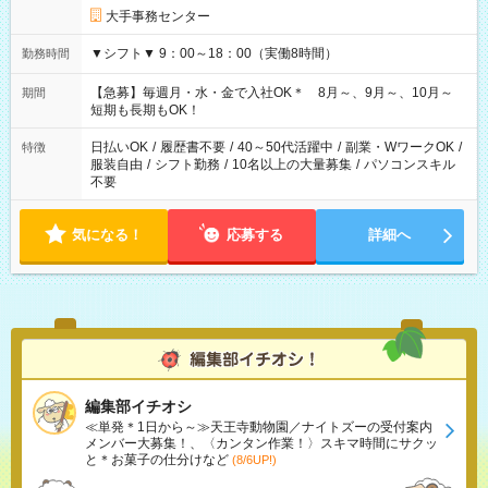
大手事務センター
▼シフト▼ 9：00～18：00（実働8時間）
勤務時間
【急募】毎週月・水・金で入社OK＊ 8月～、9月～、10月～
期間
短期も長期もOK！
日払いOK
/
履歴書不要
/
40～50代活躍中
/
副業・WワークOK
/
特徴
服装自由
/
シフト勤務
/
10名以上の大量募集
/
パソコンスキル
不要
気になる！
応募する
詳細へ
編集部イチオシ
≪単発＊1日から～≫天王寺動物園／ナイトズーの受付案内
メンバー大募集！、〈カンタン作業！〉スキマ時間にサクッ
と＊お菓子の仕分けなど
(8/6UP!)