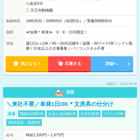
ら徒歩5分
天王寺動物園
16時30分～20時00分（休憩0分）／実働3時間30分
勤務時間
≪短期＊単発≫ 8・9・10月限定！
期間
週1日からOK
/
40～50代活躍中
/
副業・WワークOK
/
シフト勤
特徴
務
/
10名以上の大量募集
/
パソコンスキル不要
気になる！
応募する
詳細へ
掲載日：2026.08.06
未読
＼来社不要／単発1日OK＊文房具の仕分け
派遣
職種未経験OK
社会人未経験OK
大学生歓迎
ブランクOK
WEB登録・面接OK
時給1,500円～1,875円
給与