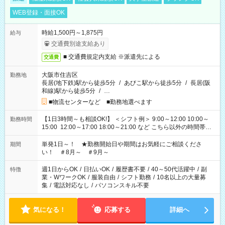
WEB登録・面接OK
時給1,500円～1,875円
給与
交通費別途支給あり
■ 交通費規定内支給 ※派遣先による
交通費
大阪市住吉区
勤務地
長居(地下鉄)駅から徒歩5分
/
あびこ駅から徒歩5分
/
長居(阪
和線)駅から徒歩5分
/
…
■物流センターなど ■勤務地選べます
【1日3時間～も相談OK!】 ＜シフト例＞ 9:00～12:00 10:00～
勤務時間
15:00 12:00～17:00 18:00～21:00 など こちら以外の時間帯も
お気軽にご相談ください！
単発1日～！ ★勤務開始日や期間はお気軽にご相談くださ
期間
い！ ＃8月～ ＃9月～
週1日からOK
/
日払いOK
/
履歴書不要
/
40～50代活躍中
/
副
特徴
業・WワークOK
/
服装自由
/
シフト勤務
/
10名以上の大量募
集
/
電話対応なし
/
パソコンスキル不要
気になる！
応募する
詳細へ