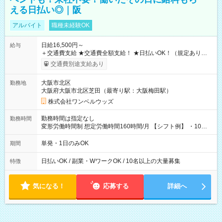
える日払い◎｜阪
アルバイト
職種未経験OK
日給16,500円～
給与
＋交通費支給 ★交通費全額支給！ ★日払いOK！（規定あり） ┗
働いたその日に現金GET♪ お仕事後はコンビニATMから 日払
交通費別途支給あり
い分を引き落とせます！ 【試用期間】試用期間なし
大阪市北区
勤務地
大阪府大阪市北区芝田（最寄り駅：大阪梅田駅）
株式会社ワンベルウッズ
勤務時間は指定なし
勤務時間
変形労働時間制 想定労働時間160時間/月 【シフト例】 ・10：
00～20：00
単発・1日のみOK
期間
日払いOK / 副業・WワークOK / 10名以上の大量募集
特徴
気になる！
応募する
詳細へ