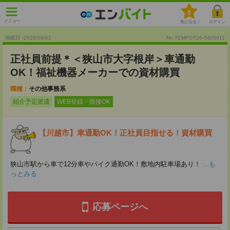
0
メニュー
気になる！
ログイン
掲載日 :2026
/
08
/
02
No.TEMPGT26-0405011
正社員前提＊＜狭山市大字根岸＞車通勤
OK！福祉機器メーカーでの資材購買
職種：
その他事務系
紹介予定派遣
WEB登録・面接OK
【川越市】車通勤OK！正社員目指せる！資材購買
狭山市駅から車で12分車やバイク通勤OK！敷地内駐車場あり！
...も
っとみる
応募ページへ