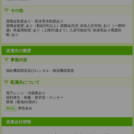
その他
退職金制度あり・産休育休制度あり
退職金制度: あり（勤続3年以上）退職金共済: 未加入定年制: あり（一律60
歳）再雇用制度: あり（上限65歳まで）入居可能住宅: 単身用あり看護休
暇: あり
派遣先の概要
事業内容
福祉機器製造及びレンタル・物流機器製造
配属先について
電子レンジ・冷蔵庫あり
福利厚生：制服・更衣室・ロッカー
禁煙（敷地内/屋内）
男性多め
男女比
派遣会社情報