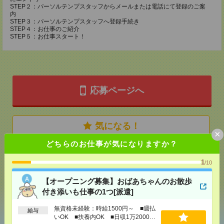
STEP２：パーソルテンプスタッフからメールまたは電話にて登録のご案
内
STEP３：パーソルテンプスタッフへ登録手続き
STEP４：お仕事のご紹介
STEP５：お仕事スタート！
応募ページへ
気になる！
×
どちらのお仕事が気になりますか？
メール
LINE
で送る
で送る
1
/10
【オープニング募集】おばあちゃんのお散歩
付き添いも仕事の1つ[派遣]
シェア
ツイート
ブックマーク
無資格未経験：時給1500円～ ■週払
給与
いOK ■扶養内OK ■日収1万2000円