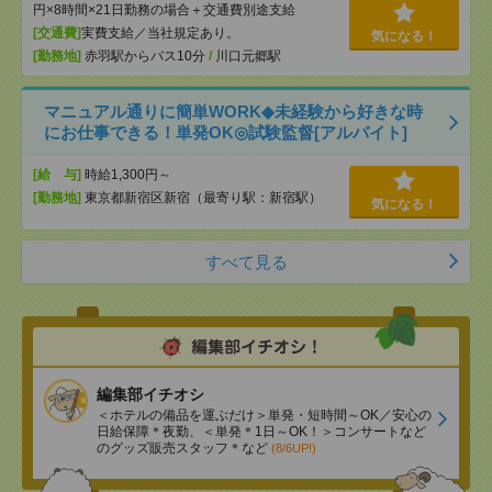
円×8時間×21日勤務の場合＋交通費別途支給
[交通費]
実費支給／当社規定あり。
気になる！
[勤務地]
赤羽駅からバス10分
/
川口元郷駅
マニュアル通りに簡単WORK◆未経験から好きな時
にお仕事できる！単発OK◎試験監督[アルバイト]
[給 与]
時給1,300円～
[勤務地]
東京都新宿区新宿（最寄り駅：新宿駅）
気になる！
すべて見る
編集部イチオシ
＜ホテルの備品を運ぶだけ＞単発・短時間～OK／安心の
日給保障＊夜勤、＜単発＊1日～OK！＞コンサートなど
のグッズ販売スタッフ＊など
(8/6UP!)