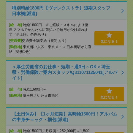
特別時給1800円【ヴァレクストラ】短期スタッフ
日本橋[派遣]
[給 与]
時給1800円 ※ご経験・スキルにより優
遇 スマホでかんたんに前払いで給与が受け取れま
す（※上限、条件あり）
[交通費]
交通費全額支給（規定あり）
気になる！
[勤務地]
東京都中央区 東京メトロ 日本橋駅から直
結（徒歩1分）
＜厚生労働省のお仕事・短期・週3日～OK＞埼玉
県・労働保険ご案内スタッフ/Q311071125041[アルバ
イト]
[給 与]
時給1,600円～
[勤務地]
埼玉県さいたま市西区
気になる！
【土日休み】【1ヶ月短期】高時給1500円！アルバム
の中身チェック・梱包[派遣]
[給 与]
時給1500円／月収例：252,000円＝1,500