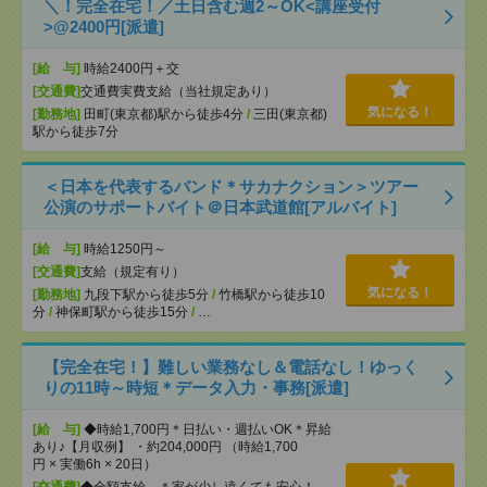
＼！完全在宅！／土日含む週2～OK<講座受付
>@2400円[派遣]
[給 与]
時給2400円＋交
[交通費]
交通費実費支給（当社規定あり）
気になる！
[勤務地]
田町(東京都)駅から徒歩4分
/
三田(東京都)
駅から徒歩7分
＜日本を代表するバンド＊サカナクション＞ツアー
公演のサポートバイト＠日本武道館[アルバイト]
[給 与]
時給1250円～
[交通費]
支給（規定有り）
気になる！
[勤務地]
九段下駅から徒歩5分
/
竹橋駅から徒歩10
分
/
神保町駅から徒歩15分
/
…
【完全在宅！】難しい業務なし＆電話なし！ゆっく
りの11時～時短＊データ入力・事務[派遣]
[給 与]
◆時給1,700円＊日払い・週払いOK＊昇給
あり♪【月収例】 ・約204,000円 （時給1,700
円 × 実働6h × 20日）