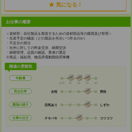
気になる！
お仕事の概要
＜資材部：自社製品を製造するための資材部品等の購買及び管理＞
・生産予定の確認（どの製品を何台いつ作るのか）
・不足分の発注
・社外に対しての料金交渉、納期交渉
・納期管理、品質の確認、業者の選定
※商品：福祉用、物流用電動階段昇降機
職場の雰囲気
年齢層
20代
30
40
50
60
男女比率
女性
男性
職場の様子
活気あり
しずか
仕事の仕方
テキパキ
コツコツ