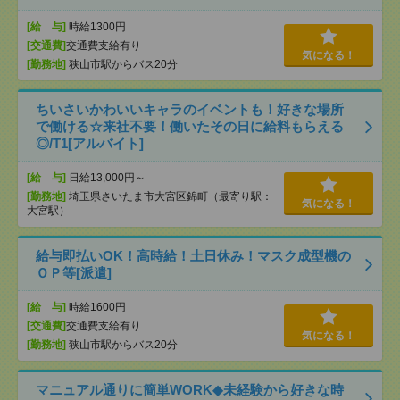
[給 与]
時給1300円
[交通費]
交通費支給有り
気になる！
[勤務地]
狭山市駅からバス20分
ちいさいかわいいキャラのイベントも！好きな場所
で働ける☆来社不要！働いたその日に給料もらえる
◎/T1[アルバイト]
[給 与]
日給13,000円～
[勤務地]
埼玉県さいたま市大宮区錦町（最寄り駅：
気になる！
大宮駅）
給与即払いOK！高時給！土日休み！マスク成型機の
ＯＰ等[派遣]
[給 与]
時給1600円
[交通費]
交通費支給有り
気になる！
[勤務地]
狭山市駅からバス20分
マニュアル通りに簡単WORK◆未経験から好きな時