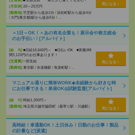
[交通費]
◆全額支給 ＊家が少し遠くても安心！
気になる！
[月収例]
20～25万円
[勤務地]
竹芝駅から徒歩2分
/
浜松町駅から徒歩4分
/
大門(東京都)駅から徒歩5分
/
…
＜1日～OK！＞あの有名企業も！展示会や株主総会
のお手伝い！[アルバイト]
[給 与]
■日給16,840円～ ■日払いOK ■実働3時
間5,120円のお仕事あります！
[交通費]
一部支給
気になる！
[勤務地]
東京駅
/
水道橋駅
/
有楽町駅
/
…
マニュアル通りに簡単WORK◆未経験から好きな時
にお仕事できる！単発OK◎試験監督[アルバイト]
[給 与]
時給1,300円～
[勤務地]
埼玉県川越市脇田町（最寄り駅：川越駅）
気になる！
高時給！車通勤OK！土日休み！日勤のお仕事！製品
の計量など[派遣]