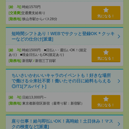
[給 与]
時給1570円
[交通費]
交通費支給有り
気になる！
[勤務地]
狭山市駅からバス28分
短時間シフトあり！WEBでサクッと登録OK＊クッキ
ーなどの仕分け[派遣]
[給 与]
時給1500円 ■日払い・週払いOK！(規定
あり) ■現金日払いもOK(規定あり)
気になる！
[勤務地]
新宿駅
/
新宿三丁目駅
ちいさいかわいいキャラのイベントも！好きな場所
で働ける☆来社不要！働いたその日に給料もらえる
◎/T1[アルバイト]
[給 与]
日給13,000円～
[勤務地]
東京都新宿区新宿（最寄り駅：新宿駅）
気になる！
座り仕事！給与即払いOK！高時給！土日休み！マス
クの検査など[派遣]