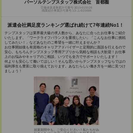
パーソルテンプスタッフ株式会社 首都圏
労働者派遣事業許可番号:派13-010026
職業紹介事業許可番号:13-ユ-010486
派遣会社満足度ランキング選ばれ続けて7年連続No1！
テンプスタッフは業界最大級の求人数から、あなたに合ったお仕事をご紹介
いたします。「ワークライフバランスを重視したい」「こんなお仕事に挑戦
してみたい！」などあなたのご希望を一緒に叶えませんか？
お仕事開始後も有資格のキャリアアドバイザーと定期的に面談を行えるので
安心。もちろんテンプスタッフ専用アプリから気軽な相談も大歓迎！お仕事
上のお悩みやキャリアのご相談、いつでも全力でサポートいたします！
何よりも安心して働いてほしい！そんな思いからテンプスタッフならではの
福利厚生も豊富に取り揃えております。あなたらしい働き方を一緒に見つけ
ましょう！
就業期間中も、ご安心ください！私たちがみ