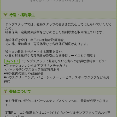
なさんをバックアップさせていただきます。
待遇・福利厚生
テンプスタッフでは、登録スタッフの皆さまに安心してはたらいていただく
ため、
社会保険・定期健康診断をはじめとした福利厚生を取り揃えています。
有給休暇は全日・半日の2種類が取得可能、
その他、産前産後・育児休業など各種休暇制度があります。
皆さまの日常をサポートする家事支援や、
休日を彩る旅行や各種施設が割引になる優待サービスをご用意！
~テンプスタッフに登録している方へのお得な優待サービス~
ポイント！
■ファッションレンタルアプリ「メチャカリ」
└パーソルテンプスタッフ限定特典あり！
■海外国内の旅行や宿泊割引
■ハウスクリーニング、ベビーシッターサービス、スポーツクラブなどもお
得に
登録について
★お仕事のご紹介にはパーソルテンプスタッフへのご登録が必要となりま
す。
STEP１：エン派遣またはエンバイトからパーソルテンプスタッフのお仕事
にエントリー