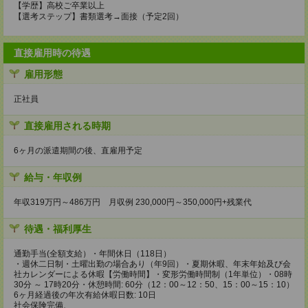
【学歴】高校ご卒業以上
【選考ステップ】書類選考→面接（予定2回）
直接雇用時の待遇
雇用形態
正社員
直接雇用される時期
6ヶ月の派遣期間の後、直雇用予定
給与・年収例
年収319万円～486万円 月収例 230,000円～350,000円+残業代
待遇・福利厚生
通勤手当(全額支給）・年間休日（118日）
・週休二日制・土曜出勤の場合あり（年9回）・夏期休暇、年末年始及び会
社カレンダーによる休暇【労働時間】・変形労働時間制（1年単位）・08時
30分 ～ 17時20分・休憩時間: 60分（12：00～12：50、15：00～15：10）
6ヶ月経過後の年次有給休暇日数: 10日
社会保険完備、