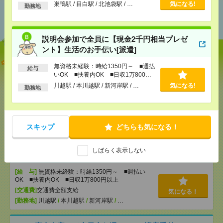
以上
巣鴨駅 / 目白駅 / 北池袋駅 / …
気になる!
勤務地
あなたの閲覧履歴からの
おすすめ
説明会参加で全員に【現金2千円相当プレゼ
ント】生活のお手伝い[派遣]
【オープニング募集】おばあちゃんのお散歩付き添
無資格未経験：時給1350円～ ■週払
給与
いも仕事の1つ[派遣]
いOK ■扶養内OK ■日収1万800円
以上
川越駅 / 本川越駅 / 新河岸駅 / …
気になる!
勤務地
[給 与]
無資格未経験：時給1500円～ ■週払い
OK ■扶養内OK ■日収1万2000円以上
[交通費]
交通費全額支給
気になる！
[勤務地]
巣鴨駅
/
目白駅
/
北池袋駅
/
…
スキップ
どちらも気になる！
説明会参加で全員に【現金2千円相当プレゼント】生
しばらく表示しない
活のお手伝い[派遣]
[給 与]
無資格未経験：時給1350円～ ■週払い
OK ■扶養内OK ■日収1万800円以上
[交通費]
交通費全額支給
気になる！
[勤務地]
川越駅
/
本川越駅
/
新河岸駅
/
…