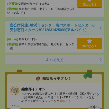
[交通費]
交通費全額支給（規定あり）
気になる！
[勤務地]
東京都中央区 東京メトロ 日本橋駅から直
結（徒歩1分）
官公庁関連♪横浜市センター南パスポートセンター◇
受付窓口スタッフ/S212031425099[アルバイト]
[給 与]
時給1,285円～
[勤務地]
神奈川県横浜市都筑区（最寄り駅：センタ
気になる！
ー南）
すべて見る
編集部イチオシ
＜ホテルの備品を運ぶだけ＞単発・短時間～OK／安心の
日給保障＊夜勤、＜単発＊1日～OK！＞コンサートなど
のグッズ販売スタッフ＊など
(8/6UP!)