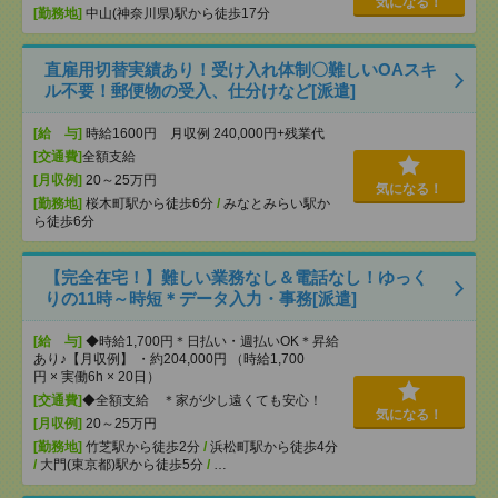
気になる！
[勤務地]
中山(神奈川県)駅から徒歩17分
直雇用切替実績あり！受け入れ体制〇難しいOAスキ
ル不要！郵便物の受入、仕分けなど[派遣]
[給 与]
時給1600円 月収例 240,000円+残業代
[交通費]
全額支給
[月収例]
20～25万円
気になる！
[勤務地]
桜木町駅から徒歩6分
/
みなとみらい駅か
ら徒歩6分
【完全在宅！】難しい業務なし＆電話なし！ゆっく
りの11時～時短＊データ入力・事務[派遣]
[給 与]
◆時給1,700円＊日払い・週払いOK＊昇給
あり♪【月収例】 ・約204,000円 （時給1,700
円 × 実働6h × 20日）
[交通費]
◆全額支給 ＊家が少し遠くても安心！
気になる！
[月収例]
20～25万円
[勤務地]
竹芝駅から徒歩2分
/
浜松町駅から徒歩4分
/
大門(東京都)駅から徒歩5分
/
…