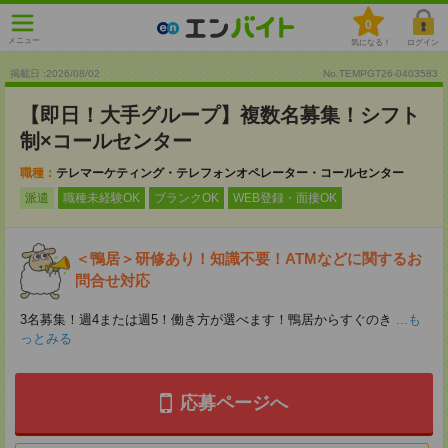
0
メニュー
気になる！
ログイン
掲載日 :2026
/
08
/
02
No.TEMPGT26-0403583
【即日！大手グループ】複数名募集！シフト
制×コールセンター
職種：
テレマーケティング・テレフォンオペレーター・コールセンター
派遣
職種未経験OK
ブランクOK
WEB登録・面接OK
＜鴨居＞研修あり！知識不要！ATMなどに関するお
問合せ対応
3名募集！週4または週5！働き方が選べます！鴨居からすぐのき
...も
っとみる
応募ページへ