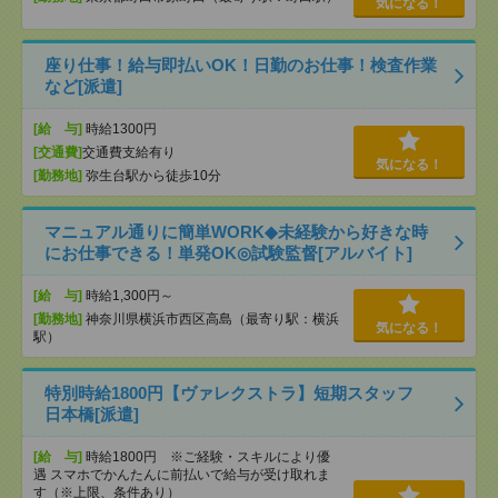
気になる！
座り仕事！給与即払いOK！日勤のお仕事！検査作業
など[派遣]
[給 与]
時給1300円
[交通費]
交通費支給有り
気になる！
[勤務地]
弥生台駅から徒歩10分
マニュアル通りに簡単WORK◆未経験から好きな時
にお仕事できる！単発OK◎試験監督[アルバイト]
[給 与]
時給1,300円～
[勤務地]
神奈川県横浜市西区高島（最寄り駅：横浜
気になる！
駅）
特別時給1800円【ヴァレクストラ】短期スタッフ
日本橋[派遣]
[給 与]
時給1800円 ※ご経験・スキルにより優
遇 スマホでかんたんに前払いで給与が受け取れま
す（※上限、条件あり）