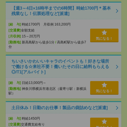
【週3～4日×16時半までの6時間】時給1700円＊基本
残業なし！伝票処理など[派遣]
[給 与]
時給1700円 月収例 163,200円
[交通費]
全額支給
[月収例]
15～20万円
気になる！
[勤務地]
新高島駅から徒歩1分
/
高島町駅から徒歩7
分
ちいさいかわいいキャラのイベントも！好きな場所
で働ける☆来社不要！働いたその日に給料もらえる
◎/T1[アルバイト]
[給 与]
日給13,000円～
[勤務地]
神奈川県横浜市港北区（最寄り駅：新横浜
気になる！
駅）
土日休み！日勤のお仕事！製品の袋詰めなど[派遣]
[給 与]
時給1450円
[交通費]
交通費支給有り