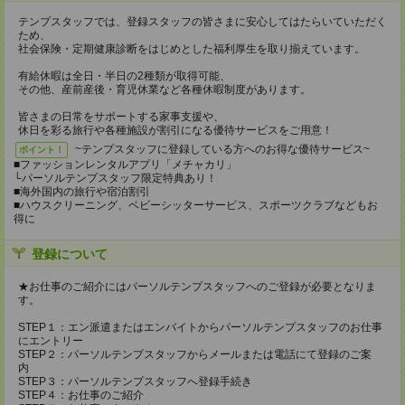
テンプスタッフでは、登録スタッフの皆さまに安心してはたらいていただく
ため、
社会保険・定期健康診断をはじめとした福利厚生を取り揃えています。
有給休暇は全日・半日の2種類が取得可能、
その他、産前産後・育児休業など各種休暇制度があります。
皆さまの日常をサポートする家事支援や、
休日を彩る旅行や各種施設が割引になる優待サービスをご用意！
~テンプスタッフに登録している方へのお得な優待サービス~
ポイント！
■ファッションレンタルアプリ「メチャカリ」
└パーソルテンプスタッフ限定特典あり！
■海外国内の旅行や宿泊割引
■ハウスクリーニング、ベビーシッターサービス、スポーツクラブなどもお
得に
登録について
★お仕事のご紹介にはパーソルテンプスタッフへのご登録が必要となりま
す。
STEP１：エン派遣またはエンバイトからパーソルテンプスタッフのお仕事
にエントリー
STEP２：パーソルテンプスタッフからメールまたは電話にて登録のご案
内
STEP３：パーソルテンプスタッフへ登録手続き
STEP４：お仕事のご紹介