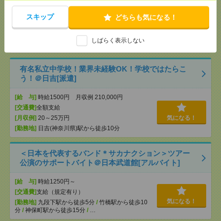
[給 与]
時給2400円＋交
スキップ
どちらも気になる！
[交通費]
交通費実費支給（当社規定あり）
気になる！
[勤務地]
田町(東京都)駅から徒歩4分
/
三田(東京都)
しばらく表示しない
駅から徒歩7分
有名私立中学校！業界未経験OK！学校ではたらこ
う！＠日吉[派遣]
[給 与]
時給1500円 月収例 210,000円
[交通費]
全額支給
[月収例]
20～25万円
気になる！
[勤務地]
日吉(神奈川県)駅から徒歩10分
＜日本を代表するバンド＊サカナクション＞ツアー
公演のサポートバイト＠日本武道館[アルバイト]
[給 与]
時給1250円～
[交通費]
支給（規定有り）
気になる！
[勤務地]
九段下駅から徒歩5分
/
竹橋駅から徒歩10
分
/
神保町駅から徒歩15分
/
…