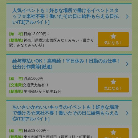
人気イベントも！好きな場所で働けるイベントスタ
ッフ☆来社不要！働いたその日に給料もらえる日払
い/T1[アルバイト]
[給 与]
日給13,000円～
[勤務地]
神奈川県横浜市西区みなとみらい（最寄り
気になる！
駅：みなとみらい駅）
給与即払いOK！高時給！平日休み！日勤のお仕事！
仕分け作業等[派遣]
[給 与]
時給1600円
[交通費]
交通費支給有り
気になる！
[勤務地]
平沼橋駅から徒歩12分
ちいさいかわいいキャラのイベントも！好きな場所
で働ける☆来社不要！働いたその日に給料もらえる
◎/T1[アルバイト]
[給 与]
日給13,000円～
[勤務地]
東京都町田市原町田（最寄り駅：町田駅）