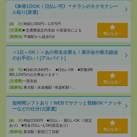
《単発1日OK！日払い可》＊チラシのモクモクシー
ル貼り[派遣]
[給 与]
時給1,500円～1,875円
[交通費]
■ 交通費規定内支給 ※派遣先による
気になる！
[勤務地]
平塚駅から徒歩5分
＜1日～OK！＞あの有名企業も！展示会や株主総会
のお手伝い！[アルバイト]
[給 与]
■日給16,840円～ ■日払いOK ■実働3時
間5,120円のお仕事あります！
[交通費]
一部支給
気になる！
[勤務地]
東京駅
/
水道橋駅
/
有楽町駅
/
…
短時間シフトあり！WEBでサクッと登録OK＊クッキ
ーなどの仕分け[派遣]
[給 与]
時給1500円 ■日払い・週払いOK！(規定
あり) ■現金日払いもOK(規定あり)
気になる！
[勤務地]
新宿駅
/
新宿三丁目駅