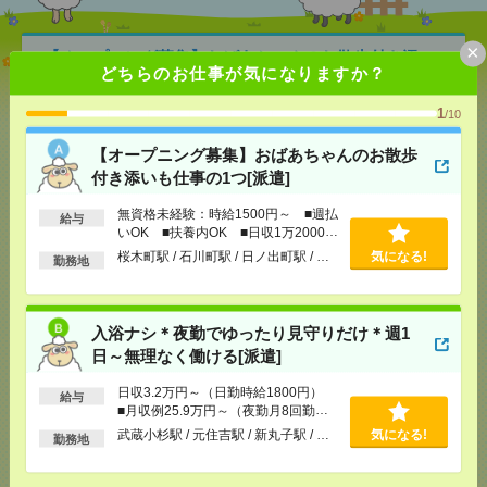
×
【オープニング募集】おばあちゃんのお散歩付き添
どちらのお仕事が気になりますか？
いも仕事の1つ[派遣]
1
/10
[給 与]
無資格未経験：時給1500円～ ■週払い
OK ■扶養内OK ■日収1万2000円以上
【オープニング募集】おばあちゃんのお散歩
[交通費]
交通費全額支給
気になる！
付き添いも仕事の1つ[派遣]
[勤務地]
桜木町駅
/
石川町駅
/
日ノ出町駅
/
…
無資格未経験：時給1500円～ ■週払
給与
いOK ■扶養内OK ■日収1万2000円
入浴ナシ＊夜勤でゆったり見守りだけ＊週1日～無理
以上
桜木町駅 / 石川町駅 / 日ノ出町駅 / …
気になる!
なく働ける[派遣]
勤務地
[給 与]
日収3.2万円～（日勤時給1800円） ■月
収例25.9万円～（夜勤月8回勤務の場合）
入浴ナシ＊夜勤でゆったり見守りだけ＊週1
[交通費]
交通費全額支給 ■ガソリン代も全額支給
日～無理なく働ける[派遣]
（規定あり） ■無料駐車場もご相談ください
気になる！
[月収例]
20～25万円
日収3.2万円～（日勤時給1800円）
給与
[勤務地]
武蔵小杉駅
/
元住吉駅
/
新丸子駅
/
…
■月収例25.9万円～（夜勤月8回勤務
の場合）
武蔵小杉駅 / 元住吉駅 / 新丸子駅 / …
気になる!
勤務地
＼！完全在宅！／土日含む週2～OK<講座受付
>@2400円[派遣]