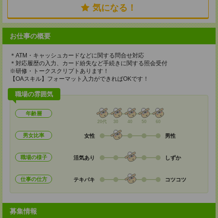
気になる！
お仕事の概要
＊ATM・キャッシュカードなどに関する問合せ対応
＊対応履歴の入力、カード紛失など手続きに関する照会受付
※研修・トークスクリプトあります！
【OAスキル】フォーマット入力ができればOKです！
職場の雰囲気
年齢層
20代
30
40
50
60
男女比率
女性
男性
職場の様子
活気あり
しずか
仕事の仕方
テキパキ
コツコツ
募集情報