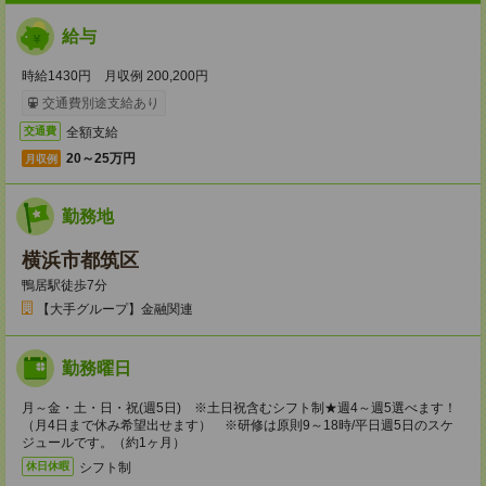
給与
時給1430円 月収例 200,200円
交通費別途支給あり
全額支給
交通費
20～25万円
月収例
勤務地
横浜市都筑区
鴨居駅徒歩7分
【大手グループ】金融関連
勤務曜日
月～金・土・日・祝(週5日) ※土日祝含むシフト制★週4～週5選べます！
（月4日まで休み希望出せます） ※研修は原則9～18時/平日週5日のスケ
ジュールです。（約1ヶ月）
シフト制
休日休暇