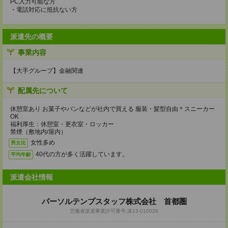
PC入力可能な方
・電話対応に抵抗ない方
派遣先の概要
事業内容
【大手グループ】金融関連
配属先について
休憩室あり お菓子やパンなどが社内で買える 服装・髪型自由＊スニーカー
OK
福利厚生：休憩室・更衣室・ロッカー
禁煙（敷地内/屋内）
女性多め
男女比
40代の方が多く活躍しています。
平均年齢
派遣会社情報
パーソルテンプスタッフ株式会社 首都圏
労働者派遣事業許可番号:派13-010026