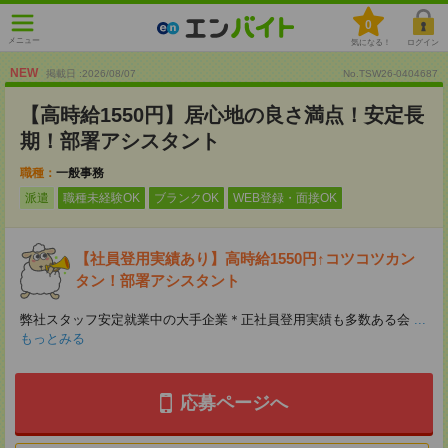
0
メニュー
気になる！
ログイン
NEW
掲載日 :2026
/
08
/
07
No.TSW26-0404687
【高時給1550円】居心地の良さ満点！安定長
期！部署アシスタント
職種：
一般事務
派遣
職種未経験OK
ブランクOK
WEB登録・面接OK
【社員登用実績あり】高時給1550円↑コツコツカン
タン！部署アシスタント
弊社スタッフ安定就業中の大手企業＊正社員登用実績も多数ある会
...
もっとみる
応募ページへ