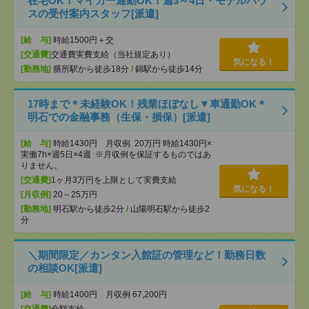
在宅OK！マイカー通勤OK！週3～4日・モデルハウ
スの受付案内スタッフ[派遣]
[給 与]
時給1500円＋交
[交通費]
交通費実費支給（当社規定あり）
気になる！
[勤務地]
膳所駅から徒歩18分
/
錦駅から徒歩14分
17時まで＊未経験OK！残業ほぼなし▼車通勤OK＊
明石での金融事務（生保・損保）[派遣]
[給 与]
時給1430円 月収例 20万円 時給1430円×
実働7h×週5日×4週 ※月収例を保証するものではあ
りません。
[交通費]
1ヶ月3万円を上限として実費支給
気になる！
[月収例]
20～25万円
[勤務地]
明石駅から徒歩2分
/
山陽明石駅から徒歩2
分
＼期間限定／カンタン入館証の管理など！勤務日数
の相談OK[派遣]
[給 与]
時給1400円 月収例 67,200円