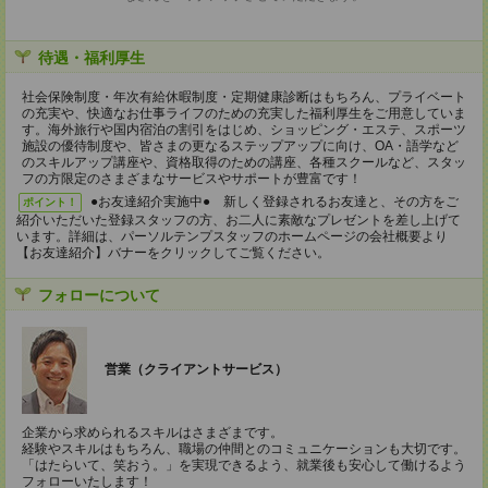
待遇・福利厚生
社会保険制度・年次有給休暇制度・定期健康診断はもちろん、プライベート
の充実や、快適なお仕事ライフのための充実した福利厚生をご用意していま
す。海外旅行や国内宿泊の割引をはじめ、ショッピング・エステ、スポーツ
施設の優待制度や、皆さまの更なるステップアップに向け、OA・語学など
のスキルアップ講座や、資格取得のための講座、各種スクールなど、スタッ
フの方限定のさまざまなサービスやサポートが豊富です！
●お友達紹介実施中● 新しく登録されるお友達と、その方をご
ポイント！
紹介いただいた登録スタッフの方、お二人に素敵なプレゼントを差し上げて
います。詳細は、パーソルテンプスタッフのホームページの会社概要より
【お友達紹介】バナーをクリックしてご覧ください。
フォローについて
営業（クライアントサービス）
企業から求められるスキルはさまざまです。
経験やスキルはもちろん、職場の仲間とのコミュニケーションも大切です。
「はたらいて、笑おう。」を実現できるよう、就業後も安心して働けるよう
フォローいたします！