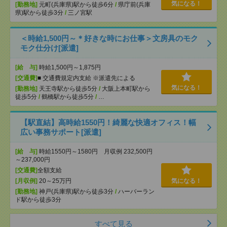
気になる！
[勤務地]
元町(兵庫県)駅から徒歩6分
/
県庁前(兵庫
県)駅から徒歩3分
/
三ノ宮駅
＜時給1,500円～＊好きな時にお仕事＞文房具のモク
モク仕分け[派遣]
[給 与]
時給1,500円～1,875円
[交通費]
■ 交通費規定内支給 ※派遣先による
気になる！
[勤務地]
天王寺駅から徒歩5分
/
大阪上本町駅から
徒歩5分
/
鶴橋駅から徒歩5分
/
…
【駅直結】高時給1550円！綺麗な快適オフィス！幅
広い事務サポート[派遣]
[給 与]
時給1550円～1580円 月収例 232,500円
～237,000円
[交通費]
全額支給
[月収例]
20～25万円
気になる！
[勤務地]
神戸(兵庫県)駅から徒歩3分
/
ハーバーラン
ド駅から徒歩3分
すべて見る