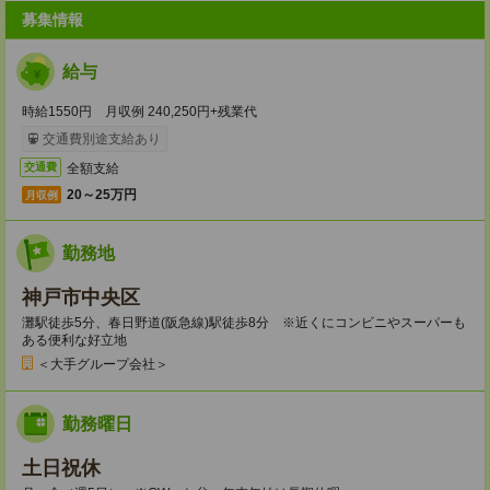
募集情報
給与
時給1550円 月収例 240,250円+残業代
交通費別途支給あり
全額支給
交通費
20～25万円
月収例
勤務地
神戸市中央区
灘駅徒歩5分、春日野道(阪急線)駅徒歩8分 ※近くにコンビニやスーパーも
ある便利な好立地
＜大手グループ会社＞
勤務曜日
土日祝休