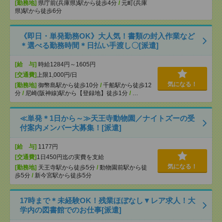
[勤務地]
県庁前(兵庫県)駅から徒歩4分
/
元町(兵庫
県)駅から徒歩6分
《即日・単発勤務OK》大人気！書類の封入作業など
＊選べる勤務時間＊日払い手渡し〇[派遣]
[給 与]
時給1284円～1605円
[交通費]
上限1,000円/日
気になる！
[勤務地]
御幣島駅から徒歩10分
/
千船駅から徒歩12
分
/
尼崎(阪神線)駅から【登録地】徒歩1分
/
…
≪単発＊1日から～≫天王寺動物園／ナイトズーの受
付案内メンバー大募集！[派遣]
[給 与]
1177円
[交通費]
1日450円迄の実費を支給
気になる！
[勤務地]
天王寺駅から徒歩5分
/
動物園前駅から徒
歩5分
/
新今宮駅から徒歩5分
17時まで＊未経験OK！残業ほぼなし▼レア求人！大
学内の図書館でのお仕事[派遣]