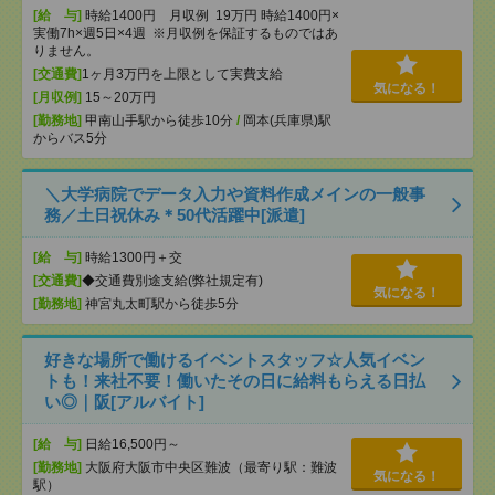
[給 与]
時給1400円 月収例 19万円 時給1400円×
実働7h×週5日×4週 ※月収例を保証するものではあ
りません。
[交通費]
1ヶ月3万円を上限として実費支給
気になる！
[月収例]
15～20万円
[勤務地]
甲南山手駅から徒歩10分
/
岡本(兵庫県)駅
からバス5分
＼大学病院でデータ入力や資料作成メインの一般事
務／土日祝休み＊50代活躍中[派遣]
[給 与]
時給1300円＋交
[交通費]
◆交通費別途支給(弊社規定有)
気になる！
[勤務地]
神宮丸太町駅から徒歩5分
好きな場所で働けるイベントスタッフ☆人気イベン
トも！来社不要！働いたその日に給料もらえる日払
い◎｜阪[アルバイト]
[給 与]
日給16,500円～
[勤務地]
大阪府大阪市中央区難波（最寄り駅：難波
気になる！
駅）