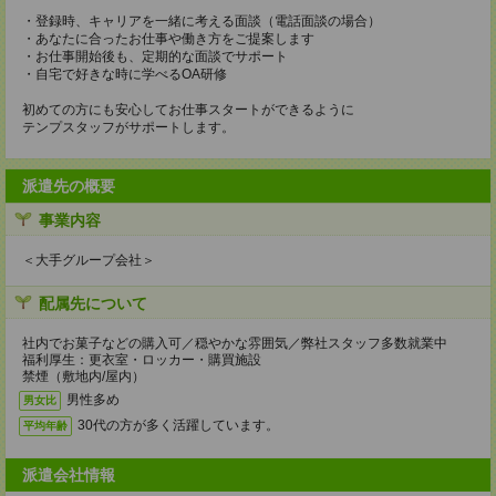
・登録時、キャリアを一緒に考える面談（電話面談の場合）
・あなたに合ったお仕事や働き方をご提案します
・お仕事開始後も、定期的な面談でサポート
・自宅で好きな時に学べるOA研修
初めての方にも安心してお仕事スタートができるように
テンプスタッフがサポートします。
派遣先の概要
事業内容
＜大手グループ会社＞
配属先について
社内でお菓子などの購入可／穏やかな雰囲気／弊社スタッフ多数就業中
福利厚生：更衣室・ロッカー・購買施設
禁煙（敷地内/屋内）
男性多め
男女比
30代の方が多く活躍しています。
平均年齢
派遣会社情報