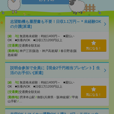
志望動機も履歴書も不要！日収1.1万円～＊未経験OK
の介護[派遣]
[給 与]
無資格未経験：時給1400円～ ■週払い
OK ■扶養内OK ■日収1万1200円以上
[交通費]
交通費全額支給
気になる！
[勤務地]
神戸三宮(阪急・神戸高速)駅
/
春日野道(阪
急線)駅
説明会参加で全員に【現金2千円相当プレゼント】生
活のお手伝い[派遣]
[給 与]
無資格未経験：時給1400円～ ■週払い
OK ■扶養内OK ■日収1万1200円以上
[交通費]
交通費全額支給
気になる！
[勤務地]
摂津本山駅
/
御影(兵庫県・阪神線)駅
/
甲南
山手駅
/
…