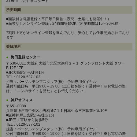
STEP５：お仕事スタート
所要時間
■面談付き電話登録：平日毎日開催（夜間・土曜にも開催中！）
■面談なしオンライン登録：24時間登録OK（所要時間は15～30分程）
7割以上方がオンライン登録を選んでおり、安心してお仕事開始されており
ます
登録場所
梅田登録センター
〒530-0011 大阪府 大阪市北区大深町３－１ グランフロント大阪 タワー
B 12F 17F
■JR大阪駅から徒歩1分
TEL：0120-537-102
担当：パーソルテンプスタッフ(株) 予約専用ダイヤル
受付可能日時：平日9:00～19:00（土日祝を除く）受付中！※お電話の際
は、「エンのサイトを見た」とお伝えください！
神戸オフィス
〒651-0088
兵庫県神戸市中央区小野柄通7-1-1 日本生命三宮駅前ビル10F
■阪神神戸三宮駅から徒歩1分
■JR三ノ宮駅から徒歩5分
TEL：0120-537-102
担当：パーソルテンプスタッフ(株) 予約専用ダイヤル
受付可能日時：平日9:00～19:00（土日祝を除く）受付中！※お電話の際