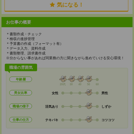
気になる！
お仕事の概要
＊書類作成・チェック
＊検収の進捗管理
＊予算書の作成（フォーマット有）
＊データ入力、資料作成
＊書類整理、請求書作成
※分からない事があれば同業務の方に聞きながら進めていける安心環境！
職場の雰囲気
年齢層
20代
30
40
50
60
男女比率
女性
男性
職場の様子
活気あり
しずか
仕事の仕方
テキパキ
コツコツ