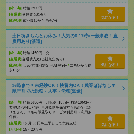
[給 与]
時給1500円
[交通費]
交通費支給有り
気になる！
[勤務地]
南公園駅から徒歩7分
土日祝きちんとお休み！人気の9‐17時×一般事務！直
雇用あり[派遣]
[給 与]
時給1450円＋交
[交通費]
交通費支給(当社規定あり)
気になる！
[勤務地]
大宮(京都府)駅から徒歩3分
/
二条駅から徒
歩15分
16時まで＊未経験OK！扶養内OK！残業ほぼなし▼
県庁前での総務・人事・労務[派遣]
[給 与]
時給1650円 月収例 15万円 時給1650円×
実働6h×週4日×4週 ※月収例を保証するものではあ
りません。※給与即受取りサービス利用可（利用条
件有）
[交通費]
1ヶ月3万円を上限として実費支給
気になる！
[月収例]
15～20万円