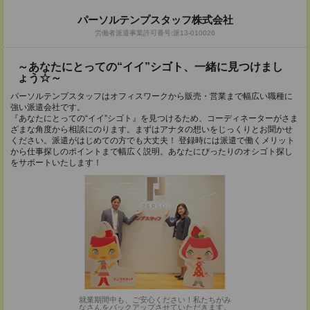
パーソルテンプスタッフ株式会社
労働者派遣事業許可番号:派13-010026
～あなたにとっての“イイ”シゴト、一緒に見つけまし
ょう☆～
パーソルテンプスタッフはオフィスワークから販売・営業まで幅広い職種に
強い派遣会社です。
『あなたにとっての“イイ”シゴト』を見つけるため、コーディネーターがさま
ざまな角度から相談にのります。まずはアナタの想いをじっくりとお聞かせ
ください。派遣がはじめての方でも大丈夫！ 登録時には派遣で働くメリット
から仕事探しのポイントまで幅広く説明。あなたにぴったりのオシゴト探し
をサポートいたします！
就業期間中も、ご安心ください！私たちがみ
なさんをバックアップさせていただきます。