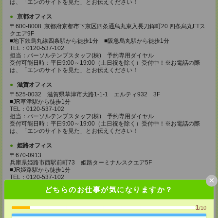
は、「エンのサイトを見た」とお伝えください！
京都オフィス
〒600-8008 京都府京都市下京区四条通烏丸東入長刀鉾町20 四条烏丸FTス
クエア9F
■地下鉄烏丸線四条駅から徒歩1分 ■阪急烏丸駅から徒歩1分
TEL：0120-537-102
担当：パーソルテンプスタッフ(株) 予約専用ダイヤル
受付可能日時：平日9:00～19:00（土日祝を除く）受付中！※お電話の際
は、「エンのサイトを見た」とお伝えください！
滋賀オフィス
〒525-0032 滋賀県草津市大路1-1-1 エルティ932 3F
■JR草津駅から徒歩1分
TEL：0120-537-102
担当：パーソルテンプスタッフ(株) 予約専用ダイヤル
受付可能日時：平日9:00～19:00（土日祝を除く）受付中！※お電話の際
は、「エンのサイトを見た」とお伝えください！
姫路オフィス
〒670-0913
兵庫県姫路市西駅前町73 姫路ターミナルスクエア5F
■JR姫路駅から徒歩1分
TEL：0120-537-102
×
担当：パーソルテンプスタッフ(株) 予約専用ダイヤル
どちらのお仕事が気になりますか？
受付可能日時：平日9:00～19:00（土日祝を除く）受付中！※お電話の際
は、「エンのサイトを見た」とお伝えください！
1
/10
登録交通費