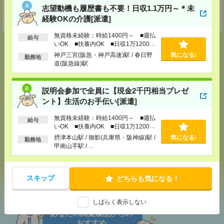
志望動機も履歴書も不要！日収1.1万円～＊未
【面談付き電話登録】・【面談なしオンライン登録】どちらも来社不要で
経験OKの介護[派遣]
す！
無資格未経験：時給1400円～ ■週払
給与
いOK ■扶養内OK ■日収1万1200円
以上
神戸三宮(阪急・神戸高速)駅 / 春日野
気になる!
勤務地
道(阪急線)駅
応募ページへ
説明会参加で全員に【現金2千円相当プレゼ
ント】生活のお手伝い[派遣]
気になる！
無資格未経験：時給1400円～ ■週払
給与
いOK ■扶養内OK ■日収1万1200円
以上
摂津本山駅 / 御影(兵庫県・阪神線)駅 /
気になる!
勤務地
メール
LINE
で送る
で送る
甲南山手駅 / …
シェア
ツイート
ブックマーク
スキップ
どちらも気になる！
しばらく表示しない
あなたの閲覧履歴からの
おすすめ