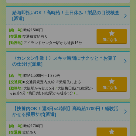
給与即払いOK！高時給！土日休み！製品の目視検査
[派遣]
[給 与]
時給1500円
[交通費]
交通費支給有り
気になる！
[勤務地]
アイランドセンター駅から徒歩16分
〈カンタン作業！〉スキマ時間にサクッと＊お菓子
の仕分け[派遣]
[給 与]
時給1,500円～1,875円
[交通費]
■ 交通費規定内支給 ※派遣先による
気になる！
[勤務地]
大阪駅から徒歩5分
/
大阪梅田(阪急線)駅か
ら徒歩5分
/
梅田(地下鉄)駅から徒歩5分
/
…
【扶養内OK！週3日×4時間】高時給1700円！経験活
かせる採用サポ[派遣]
[給 与]
時給1700円
[交通費]
支給あり