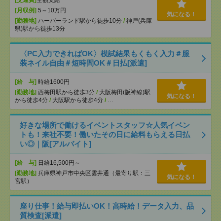
[交通費]
全額支給
[月収例]
5～10万円
気になる！
[勤務地]
ハーバーランド駅から徒歩10分
/
神戸(兵庫
県)駅から徒歩13分
〈PC入力できればOK〉模試結果もくもく入力＃服
装ネイル自由＃短時間OK＃日払[派遣]
[給 与]
時給1600円
[勤務地]
西梅田駅から徒歩3分
/
大阪梅田(阪神線)駅
気になる！
から徒歩4分
/
大阪駅から徒歩4分
/
…
好きな場所で働けるイベントスタッフ☆人気イベン
トも！来社不要！働いたその日に給料もらえる日払
い◎｜阪[アルバイト]
[給 与]
日給16,500円～
[勤務地]
兵庫県神戸市中央区雲井通（最寄り駅：三
気になる！
宮駅）
座り仕事！給与即払いOK！高時給！データ入力、品
質検査[派遣]