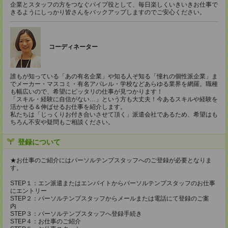
企業とスタッフの方をつなぐパイプ役として、毎日楽しくいきいきお仕事で
きるようにしっかり皆さんをバックアップしますのでご安心ください。
コーディネーター
誰もが知っている「あの有名企業」や知る人ぞ知る「憧れの個性派企業」ま
でメーカー・マスコミ・有名アパレル・学校などあらゆる業界を網羅。職種
も幅広いので、希望にピッタリの仕事が見つかります！
「スキル・経験に自信がない…」という方も大丈夫！今あるスキルや経験を
活かせる＆伸ばせるお仕事を紹介します。
私たちは「じっくりお付き合いさせて頂く」派遣会社であるため、希望はも
ちろん不安や疑問もご相談ください。
登録について
★お仕事のご紹介にはパーソルテンプスタッフへのご登録が必要となりま
す。
STEP１：エン派遣またはエンバイトからパーソルテンプスタッフのお仕事
にエントリー
STEP２：パーソルテンプスタッフからメールまたは電話にて登録のご案
内
STEP３：パーソルテンプスタッフへ登録手続き
STEP４：お仕事のご紹介