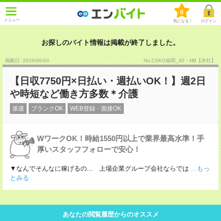
0
メニュー
気になる！
ログイン
お探しのバイト情報は掲載が終了しました。
掲載日 :2026
/
06
/
04
No.CSKO福岡_40・HB【本社】
【日収7750円×日払い・週払いOK！】週2日
や時短など働き方多数＊介護
派遣
ブランクOK
WEB登録・面接OK
WワークOK！時給1550円以上で業界最高水準！手
厚いスタッフフォローで安心！
▼なんでそんなに稼げるの... 上場企業グループ会社ならでは
...もっ
とみる
あなたの閲覧履歴からのオススメ