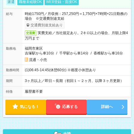
派遣
職種未経験OK
WEB登録・面接OK
時給1750円／月収例：257,250円＝1,750円×7時間×21日勤務の
給与
場合 ※交通費別途支給
交通費別途支給あり
実費支給／当社規定あり。2キロ以上の場合、月額上限4
交通費
万円まで
福岡市東区
勤務地
吉塚駅から車10分
/
千早駅から車14分
/
香椎駅から車16分
流通・小売
(1)06:45-14:45(休憩60分) ※都度小休憩あり
勤務時間
3ヶ月以上／即日～長期（初回１～２ヶ月、以降３ヶ月更新）
期間
履歴書不要
特徴
気になる！
応募する
詳細へ
未読