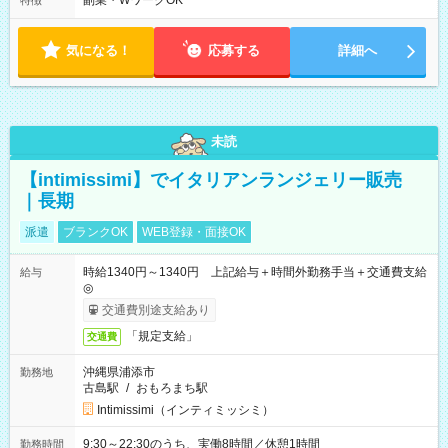
副業・WワークOK
特徴
い」など シフトや休み希望など随時ご相談下さい♪
気になる！
応募する
詳細へ
未読
【intimissimi】でイタリアンランジェリー販売
｜長期
派遣
ブランクOK
WEB登録・面接OK
時給1340円～1340円 上記給与＋時間外勤務手当＋交通費支給
給与
◎
交通費別途支給あり
「規定支給」
交通費
沖縄県浦添市
勤務地
古島駅
/
おもろまち駅
Intimissimi（インティミッシミ）
9:30～22:30のうち、実働8時間／休憩1時間
勤務時間