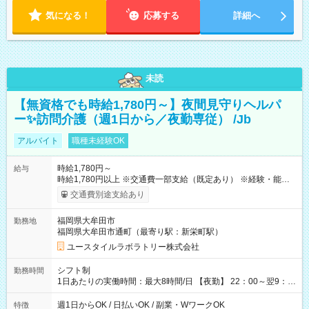
気になる！
応募する
詳細へ
未読
【無資格でも時給1,780円～】夜間見守りヘルパ
ー✨訪問介護（週1日から／夜勤専従） /Jb
アルバイト
職種未経験OK
時給1,780円～
給与
時給1,780円以上 ※交通費一部支給（既定あり） ※経験・能力を
考慮して決定します 【収入例】 週1回勤務の場合：1,780円×8時
交通費別途支給あり
間×4回=5万6,960円 週3回勤務の場合：1,780円×8時間×12回
=17万0,880円 【試用期間】試用期間あり 試用期間の長さ：2ヶ
福岡県大牟田市
勤務地
月 ※ 雇用形態と給与に、本採用時と異なる部分があります。 雇
福岡県大牟田市通町（最寄り駅：新栄町駅）
用形態：本採用時と同じです。 給与：時給 1,490円以上
ユースタイルラボラトリー株式会社
シフト制
勤務時間
1日あたりの実働時間：最大8時間/日 【夜勤】 22：00～翌9：
00 ※週1日～OK ／ 夜勤専従 ＊＊ 勤務時間例 ＊＊ ■22時か
ら翌7時 ■23時から翌8時 ■24時から翌9時 など ※上記の時間
週1日からOK / 日払いOK / 副業・WワークOK
特徴