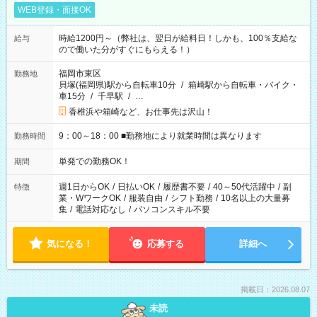
WEB登録・面接OK
時給1200円～（弊社は、翌日が給料日！しかも、100％支給な
給与
ので働いた分がすぐにもらえる！）
福岡市東区
勤務地
貝塚(福岡県)駅から自転車10分
/
箱崎駅から自転車・バイク・
車15分
/
千早駅
/
…
香椎浜や箱崎など、お仕事先は沢山！
9：00～18：00 ■勤務地により就業時間は異なります
勤務時間
単発での勤務OK！
期間
週1日からOK
/
日払いOK
/
履歴書不要
/
40～50代活躍中
/
副
特徴
業・WワークOK
/
服装自由
/
シフト勤務
/
10名以上の大量募
集
/
電話対応なし
/
パソコンスキル不要
気になる！
応募する
詳細へ
掲載日：2026.08.07
未読