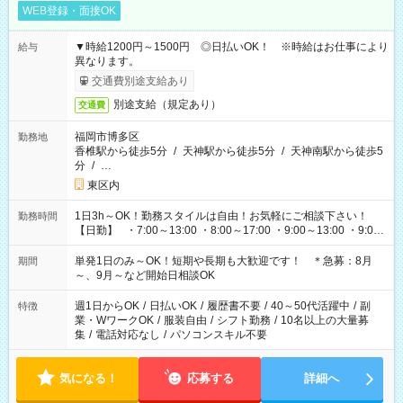
WEB登録・面接OK
▼時給1200円～1500円 ◎日払いOK！ ※時給はお仕事により
給与
異なります。
交通費別途支給あり
別途支給（規定あり）
交通費
福岡市博多区
勤務地
香椎駅から徒歩5分
/
天神駅から徒歩5分
/
天神南駅から徒歩5
分
/
…
東区内
1日3h～OK！勤務スタイルは自由！お気軽にご相談下さい！
勤務時間
【日勤】 ・7:00～13:00 ・8:00～17:00 ・9:00～13:00 ・9:00
～18:00 ・10:00～19:00 ・13:00～18:00 ・15:00～20:00 ・
16:00～19:00 【夜勤】 ・17:00～21:00 ・18:00～23:00 ・
単発1日のみ～OK！短期や長期も大歓迎です！ ＊急募：8月
期間
21:00～翌6:00 ・23:00～翌8:00 など（他時間多数あり！）
～、9月～など開始日相談OK
週1日からOK
/
日払いOK
/
履歴書不要
/
40～50代活躍中
/
副
特徴
業・WワークOK
/
服装自由
/
シフト勤務
/
10名以上の大量募
集
/
電話対応なし
/
パソコンスキル不要
気になる！
応募する
詳細へ