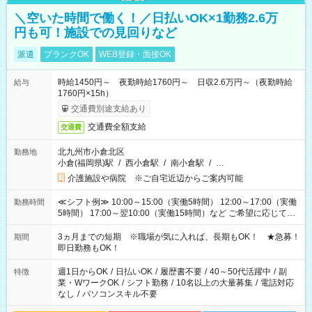
＼空いた時間で働く！／日払いOK×1勤務2.6万
円も可！施設での見回りなど
派遣
ブランクOK
WEB登録・面接OK
時給1450円～ 夜勤時給1760円～ 日収2.6万円～（夜勤時給
給与
1760円×15h）
交通費別途支給あり
交通費全額支給
交通費
北九州市小倉北区
勤務地
小倉(福岡県)駅
/
西小倉駅
/
南小倉駅
/
…
介護施設や病院 ※ご自宅近辺からご案内可能
≪シフト例≫ 10:00～15:00（実働5時間） 12:00～17:00（実働
勤務時間
5時間） 17:00～翌10:00（実働15時間）など ご希望に応じて、
働く時間は調整できます！ お気軽に担当へ相談ください！
3ヵ月までの短期 ※職場が気に入れば、長期もOK！ ★急募！
期間
即日勤務もOK！
週1日からOK
/
日払いOK
/
履歴書不要
/
40～50代活躍中
/
副
特徴
業・WワークOK
/
シフト勤務
/
10名以上の大量募集
/
電話対応
なし
/
パソコンスキル不要