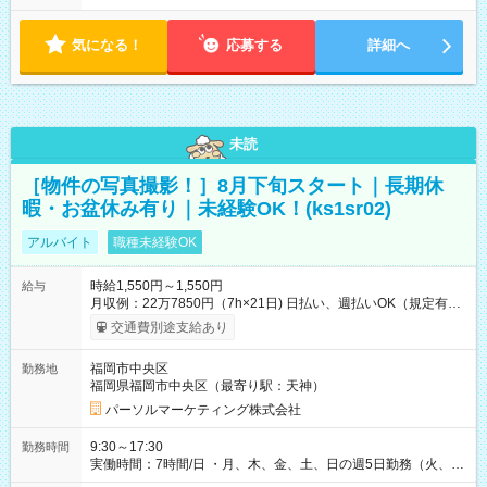
気になる！
応募する
詳細へ
未読
［物件の写真撮影！］8月下旬スタート｜長期休
暇・お盆休み有り｜未経験OK！(ks1sr02)
アルバイト
職種未経験OK
時給1,550円～1,550円
給与
月収例：22万7850円（7h×21日) 日払い、週払いOK（規定有
り） 【試用期間】試用期間なし
交通費別途支給あり
福岡市中央区
勤務地
福岡県福岡市中央区（最寄り駅：天神）
パーソルマーケティング株式会社
9:30～17:30
勤務時間
実働時間：7時間/日 ・月、木、金、土、日の週5日勤務（火、水
は固定休です／GW、お盆、年末年始等、長期休暇有り！） ・