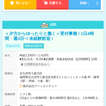
気になる！
応募する
詳細へ
未読
＜夕方からゆったりと働く＞受付事務 / 1日4時
間・週3日~/ 未経験歓迎 !
アルバイト
職種未経験OK
時給1,330円～1,410円
給与
■支払方法：月1回 ■交通費：別途全額支給 【試用期間】試用期
間あり 試用期間の長さ：6ヶ月 雇用形態、給与は本採用時と同
交通費別途支給あり
じです。
北九州市小倉北区
勤務地
福岡県北九州市小倉北区京町3-1-1 セントシティ小倉 4F（最寄
り駅：JR線「小倉」駅）
株式会社アートネイチャー
シフト制
勤務時間
1日あたりの実働時間：最大4時間/日 週3日以上、1日4時間 土曜
や日曜のお休みも応相談 16:05～20:05 「昼間のレジの仕事とW
ワークで働きたい」 「夕食後の空いている時間を有効活用した