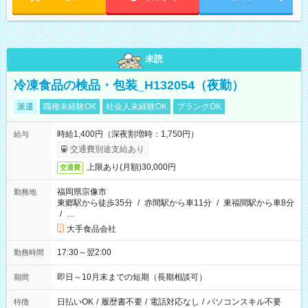
未読
冷凍食品の検品・包装_H132054（夜勤）
派遣
職種未経験OK
社会人未経験OK
ブランクOK
時給1,400円（深夜割増時：1,750円）
給与
交通費別途支給あり
上限あり(月額)30,000円
交通費
福岡県宗像市
勤務地
東郷駅から徒歩35分
/
赤間駅から車11分
/
東福間駅から車8分
/
…
大手食品会社
17:30～翌2:00
勤務時間
即日～10月末までの短期（長期相談可）
期間
日払いOK
/
履歴書不要
/
電話対応なし
/
パソコンスキル不要
特徴