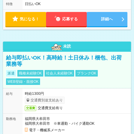
ワンシフト！ ・残業ほぼナシ（0～5h/月）
日払いOK
特徴
気になる！
応募する
詳細へ
未読
給与即払いOK！高時給！土日休み！梱包、出荷
業務等
派遣
職種未経験OK
社会人未経験OK
ブランクOK
WEB登録・面接OK
時給1300円
給与
交通費別途支給あり
交通費支給有り
交通費
福岡県大牟田市
勤務地
福岡県大牟田市 ※車通勤・バイク通勤OK
電子・機械系メーカー