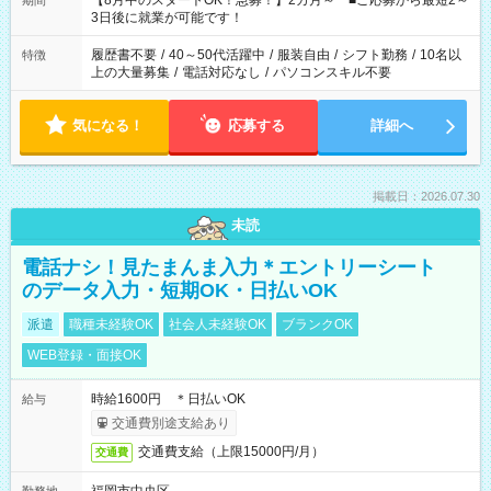
【8月中のスタートOK！急募！】2カ月～ ■ご応募から最短2～
期間
ね。 ※Wワーク希望の方へ 今ご覧のお仕事で希望する勤務時間
3日後に就業が可能です！
と、もう1つのお仕事の勤務時間。 合計で週40時間を超える場
合は応募できません。
履歴書不要
/
40～50代活躍中
/
服装自由
/
シフト勤務
/
10名以
特徴
上の大量募集
/
電話対応なし
/
パソコンスキル不要
気になる！
応募する
詳細へ
掲載日：2026.07.30
未読
電話ナシ！見たまんま入力＊エントリーシート
のデータ入力・短期OK・日払いOK
派遣
職種未経験OK
社会人未経験OK
ブランクOK
WEB登録・面接OK
時給1600円 ＊日払いOK
給与
交通費別途支給あり
交通費支給（上限15000円/月）
交通費