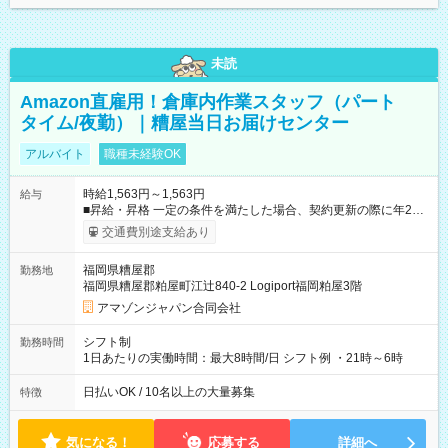
未読
Amazon直雇用！倉庫内作業スタッフ（パート
タイム/夜勤）｜糟屋当日お届けセンター
アルバイト
職種未経験OK
時給1,563円～1,563円
給与
■昇給・昇格 一定の条件を満たした場合、契約更新の際に年2回
まで昇給の機会があります。 ■正社員登用制度あり ※月末締/翌
交通費別途支給あり
月25日支払い ※時間外手当、別途支給 ※深夜割増賃金 (22:00～
翌5:00までは時給が25%UPします) ☆給与前払い制度有！
福岡県糟屋郡
勤務地
☆Amazon直雇用で安定して働けます！ 【試用期間】試用期間
福岡県糟屋郡粕屋町江辻840-2 Logiport福岡粕屋3階
あり 試用期間の長さ：1週間 雇用形態、給与は本採用時と同じ
です。
アマゾンジャパン合同会社
シフト制
勤務時間
1日あたりの実働時間：最大8時間/日 シフト例 ・21時～6時
日払いOK / 10名以上の大量募集
特徴
気になる！
応募する
詳細へ