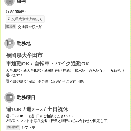
給与
時給1550円～
交通費別途支給あり
交通費全額支給
交通費
勤務地
福岡県大牟田市
車通勤OK / 自転車・バイク通勤OK
大牟田駅・新大牟田駅・新栄町(福岡県)駅・銀水駅・倉永駅など ★勤務地
選べます！
介護施設や病院 ※ご自宅近辺からご案内可能
勤務曜日
週1OK / 週2～3 / 土日祝休
週2日～OK！（週1日もご相談ください！）
※希望のシフトを毎月提出（日数と曜日の組み合わせや固定も可）
シフト制
休日休暇