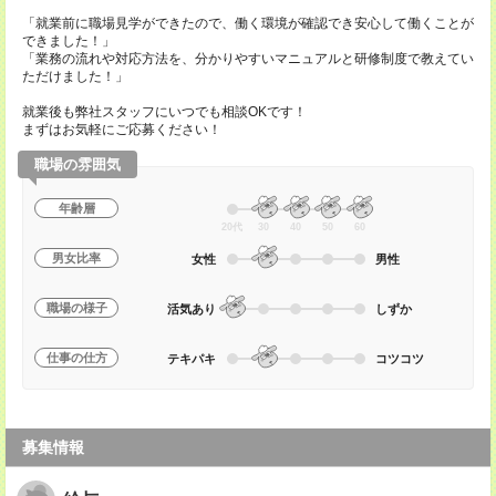
「就業前に職場見学ができたので、働く環境が確認でき安心して働くことが
できました！」
「業務の流れや対応方法を、分かりやすいマニュアルと研修制度で教えてい
ただけました！」
就業後も弊社スタッフにいつでも相談OKです！
まずはお気軽にご応募ください！
職場の雰囲気
年齢層
20代
30
40
50
60
男女比率
女性
男性
職場の様子
活気あり
しずか
仕事の仕方
テキパキ
コツコツ
募集情報