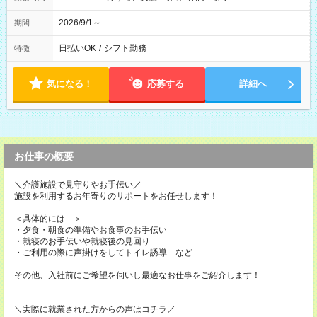
2026/9/1～
期間
日払いOK
/
シフト勤務
特徴
気になる！
応募する
詳細へ
お仕事の概要
＼介護施設で見守りやお手伝い／
施設を利用するお年寄りのサポートをお任せします！
＜具体的には…＞
・夕食・朝食の準備やお食事のお手伝い
・就寝のお手伝いや就寝後の見回り
・ご利用の際に声掛けをしてトイレ誘導 など
その他、入社前にご希望を伺いし最適なお仕事をご紹介します！
＼実際に就業された方からの声はコチラ／