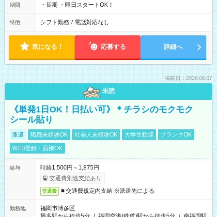
・長期 ・即日スタートOK！
期間
シフト勤務
/
電話対応なし
特徴
気になる！
応募する
詳細へ
掲載日：2026.08.07
未読
《単発1日OK！日払い可》＊チラシのモクモク
シール貼り
派遣
職種未経験OK
社会人未経験OK
大学生歓迎
ブランクOK
WEB登録・面接OK
時給1,500円～1,875円
給与
交通費別途支給あり
■ 交通費規定内支給 ※派遣先による
交通費
福岡市博多区
勤務地
博多駅から徒歩5分
/
福岡空港(鉄道)駅から徒歩5分
/
南福岡駅