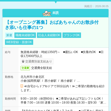
掲載日：2026.08.05
未読
【オープニング募集】おばあちゃんのお散歩付
き添いも仕事の1つ
派遣
職種未経験OK
社会人未経験OK
ブランクOK
WEB登録・面接OK
無資格未経験：時給1350円～ ■週払いOK ■扶養内OK ■日
給与
収1万800円以上
交通費別途支給あり
交通費全額支給
交通費
北九州市小倉北区
勤務地
小倉(福岡県)駅
/
西小倉駅
/
南小倉駅
/
…
≪自宅からドアtoドアで30分以内！≫ご希望の勤務地を紹介
します。
9:00～18:00（休憩60分） ■ご希望があれば下記シフトもOK！
勤務時間
早番 7:00～16:00 遅番 10:00～19:00 夜勤 16:30～翌9:30 「家族
と休みを合わせたい」 「余裕を持って夕飯の準備がしたい」
「できれば残業はしたくない」 など、ご希望を教えてください