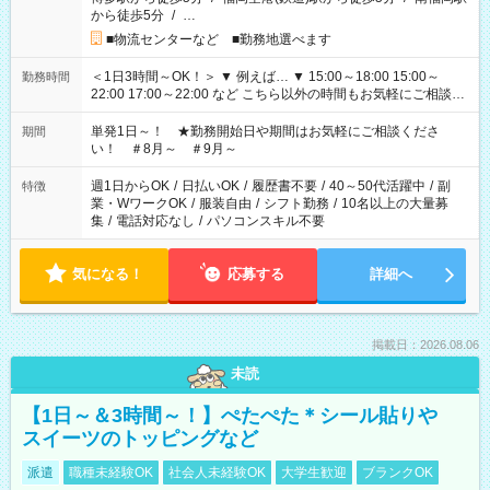
から徒歩5分
/
…
■物流センターなど ■勤務地選べます
＜1日3時間～OK！＞ ▼ 例えば… ▼ 15:00～18:00 15:00～
勤務時間
22:00 17:00～22:00 など こちら以外の時間もお気軽にご相談く
ださい！
単発1日～！ ★勤務開始日や期間はお気軽にご相談くださ
期間
い！ ＃8月～ ＃9月～
週1日からOK
/
日払いOK
/
履歴書不要
/
40～50代活躍中
/
副
特徴
業・WワークOK
/
服装自由
/
シフト勤務
/
10名以上の大量募
集
/
電話対応なし
/
パソコンスキル不要
気になる！
応募する
詳細へ
掲載日：2026.08.06
未読
【1日～＆3時間～！】ぺたぺた＊シール貼りや
スイーツのトッピングなど
派遣
職種未経験OK
社会人未経験OK
大学生歓迎
ブランクOK