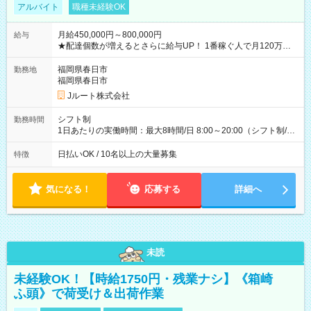
アルバイト
職種未経験OK
月給450,000円～800,000円
給与
★配達個数が増えるとさらに給与UP！ 1番稼ぐ人で月120万ほ
ど！ ・主要都市エリア 月収55万円／週5日稼働 月収65万~112
万円／週6日稼働 ・地方郊外エリア 月収40万円／週5日稼働 月
福岡県春日市
勤務地
収40万円~50万円／週6日稼働 ＜モデルイメージ＞ ■月収50万
福岡県春日市
円 (27歳男性/江東区在住)※元建築関係 1日150個配達×25日勤務
Jルート株式会社
(日休み) ■月収80万円(43歳男性/墨田区在住)※元営業 1日200個
配達×25日勤務(月休み) 【試用期間】試用期間なし
シフト制
勤務時間
1日あたりの実働時間：最大8時間/日 8:00～20:00（シフト制/実
働8時間） ※週5日勤務（場所次第では週4も有り） ※配達状況
によって時間外での勤務可能性有り ※案件により多少の前後あ
日払いOK / 10名以上の大量募集
特徴
り ※配達が完了次第、帰社OKです
気になる！
応募する
詳細へ
未読
未経験OK！【時給1750円・残業ナシ】《箱崎
ふ頭》で荷受け＆出荷作業