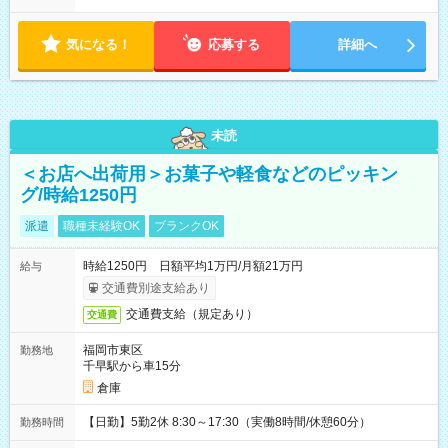
内で8時間勤務（休憩1時間）ご利用者様により、時間は異なり
ます。 ※曜日固定（毎週同じ曜日での勤務となります）
気になる！
応募する
詳細へ
未読
＜お店へ出荷用＞お菓子や軽食などのピッキン
グ/時給1250円
派遣
職種未経験OK
ブランクOK
時給1250円 日額平均1万円/月額21万円
給与
交通費別途支給あり
交通費支給（規定あり）
交通費
福岡市東区
勤務地
千早駅から車15分
倉庫
【日勤】5勤2休 8:30～17:30（実働8時間/休憩60分）
勤務時間