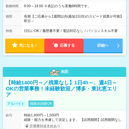
9:00～18:00 ※表記のうち実働8時間です。
勤務時間
長期【ご応募から1週間以内(最短2日目)のスピード就業が可能】
期間
即日～
日払いOK
/
履歴書不要
/
電話対応なし
/
パソコンスキル不要
特徴
気になる！
応募する
詳細へ
未読
【時給1400円～／残業なし】1日4h～、週4日～
OKの営業事務！未経験歓迎／博多・東比恵エリ
ア
アルバイト
職種未経験OK
時給1,400円～1,500円
給与
経験・能力を考慮して決定します。 【試用期間】試用期間なし
交通費別途支給あり