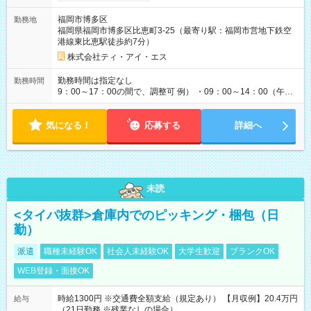
福岡市博多区
勤務地
福岡県福岡市博多区比恵町3-25（最寄り駅：福岡市営地下鉄空
港線東比恵駅徒歩約7分）
株式会社ティ・アイ・エス
勤務時間は指定なし
勤務時間
9：00～17：00の間で、調整可 例） ・09：00～14：00（午後
からは家事に） ・10：00～16：00（朝はゆっくりスタート）
・13：00～17：00（午後から短時間で） ◎週4日～5日程度の
気になる！
勤務で、ご希望に合わせて調整します。 ◎今週は子供の行事
応募する
詳細へ
で…といったお休みも、お気軽にご相談ください。
未読
<タイパ抜群>倉庫内でのピッキング・梱包（日
勤）
派遣
職種未経験OK
社会人未経験OK
大学生歓迎
ブランクOK
WEB登録・面接OK
時給1300円 ※交通費全額支給（規定あり） 【月収例】20.4万円
給与
（21日勤務 ※残業なしの場合）