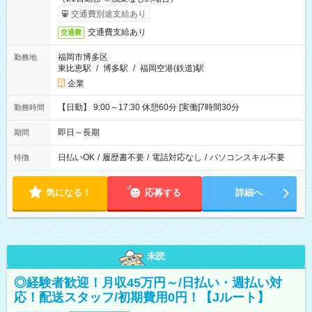
交通費別途支給あり
交通費支給あり
交通費
福岡市博多区
勤務地
東比恵駅
/
博多駅
/
福岡空港(鉄道)駅
企業
【日勤】 9:00～17:30 休憩60分 [実働]7時間30分
勤務時間
即日～長期
期間
日払いOK
/
履歴書不要
/
電話対応なし
/
パソコンスキル不要
特徴
気になる！
応募する
詳細へ
未読
◎経験者歓迎！月収45万円～/日払い・週払い対
応！配送スタッフ/初期費用0円！【Jルート】