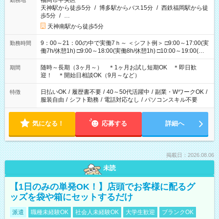
福岡市中央区
勤務地
天神駅から徒歩5分
/
博多駅からバス15分
/
西鉄福岡駅から徒
歩5分
/
…
天神南駅から徒歩5分
9：00～21：00の中で実働7ｈ～ ＜シフト例＞ □9:00～17:00(実
勤務時間
働7h/休憩1h) □9:00～18:00(実働8h/休憩1h) □10:00～19:00(実
働8h/休憩1h) □11:00～20:00(実働8h/休憩1h) □12:00～20:00(実
働7h/休憩1h) □12:00～21:00(実働7h/休憩1h) ＊固定OK ＊選べ
随時～長期（3ヶ月～） ＊1ヶ月お試し短期OK ＊即日歓
期間
る時間帯！
迎！ ＊開始日相談OK（9月～など）
日払いOK
/
履歴書不要
/
40～50代活躍中
/
副業・WワークOK
/
特徴
服装自由
/
シフト勤務
/
電話対応なし
/
パソコンスキル不要
気になる！
応募する
詳細へ
掲載日：2026.08.06
未読
【1日のみの単発OK！】店頭でお客様に配るグ
ッズを袋や箱にセットするだけ
派遣
職種未経験OK
社会人未経験OK
大学生歓迎
ブランクOK