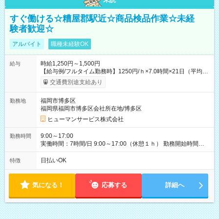
すぐ働ける☆糟屋郡駅近☆商品検品作業☆未経
験者歓迎☆
アルバイト
職種未経験OK
時給1,250円～1,500円
給与
【給与例/フルタイム勤務時】1250円/ｈ×7.0時間×21日（平均
値）=183,750円 別途交通費支給（会社規定有）、残業/休日手当
交通費別途支給あり
支給、 フルタイムの募集になりますが、働く日数や時間につい
て若干の調整により働くことが出来る場合（子育て等の要件な
福岡市博多区
勤務地
ど）は、ご希望状況をヒヤリングして調整できることがありま
福岡県福岡市博多区会社所在地/博多区
す。応募時に、ご相談頂きます様お願いします。 ※公共交通機
関、駐車場あり。（粕屋郡） 【試用期間】試用期間なし
ヒューマンサービス株式会社
9:00～17:00
勤務時間
実働時間：7時間/日 9:00～17:00（休憩１ｈ） 勤務開始時間等
の調整も受けたまります。 （例：10時から17時 など） お気軽
にご相談・お問い合わせをメールで返信してください。
日払いOK
特徴
気になる！
応募する
詳細へ