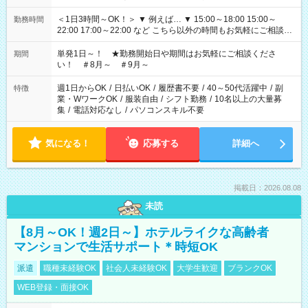
＜1日3時間～OK！＞ ▼ 例えば… ▼ 15:00～18:00 15:00～
勤務時間
22:00 17:00～22:00 など こちら以外の時間もお気軽にご相談く
ださい！
単発1日～！ ★勤務開始日や期間はお気軽にご相談くださ
期間
い！ ＃8月～ ＃9月～
週1日からOK
/
日払いOK
/
履歴書不要
/
40～50代活躍中
/
副
特徴
業・WワークOK
/
服装自由
/
シフト勤務
/
10名以上の大量募
集
/
電話対応なし
/
パソコンスキル不要
気になる！
応募する
詳細へ
掲載日：2026.08.08
未読
【8月～OK！週2日～】ホテルライクな高齢者
マンションで生活サポート＊時短OK
派遣
職種未経験OK
社会人未経験OK
大学生歓迎
ブランクOK
WEB登録・面接OK