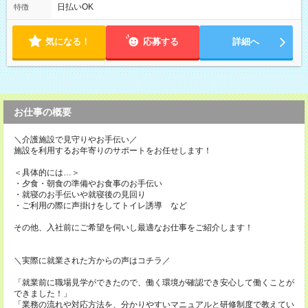
にご相談・お問い合わせをメールで返信してください。
日払いOK
特徴
気になる！
応募する
詳細へ
お仕事の概要
＼介護施設で見守りやお手伝い／
施設を利用するお年寄りのサポートをお任せします！
＜具体的には…＞
・夕食・朝食の準備やお食事のお手伝い
・就寝のお手伝いや就寝後の見回り
・ご利用の際に声掛けをしてトイレ誘導 など
その他、入社前にご希望を伺いし最適なお仕事をご紹介します！
＼実際に就業された方からの声はコチラ／
「就業前に職場見学ができたので、働く環境が確認でき安心して働くことが
できました！」
「業務の流れや対応方法を、分かりやすいマニュアルと研修制度で教えてい