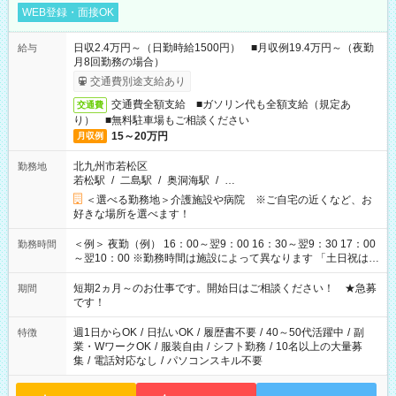
WEB登録・面接OK
日収2.4万円～（日勤時給1500円） ■月収例19.4万円～（夜勤
給与
月8回勤務の場合）
交通費別途支給あり
交通費全額支給 ■ガソリン代も全額支給（規定あ
交通費
り） ■無料駐車場もご相談ください
15～20万円
月収例
北九州市若松区
勤務地
若松駅
/
二島駅
/
奥洞海駅
/
…
＜選べる勤務地＞介護施設や病院 ※ご自宅の近くなど、お
好きな場所を選べます！
＜例＞ 夜勤（例） 16：00～翌9：00 16：30～翌9：30 17：00
勤務時間
～翌10：00 ※勤務時間は施設によって異なります 「土日祝は休
みたい」 「しっかり稼ぎたい」 「もう少し遅い時間から始めた
い」など ご希望にあったお仕事をご案内いたします。 ※未経験
短期2ヵ月～のお仕事です。開始日はご相談ください！ ★急募
期間
の方の場合は1～2ヶ月間は日中での仕事を経験いただき、 お
です！
仕事に慣れてからの夜勤になります。 ★家庭の都合でお休みが
必要な場合も遠慮なくご相談ください。
週1日からOK
/
日払いOK
/
履歴書不要
/
40～50代活躍中
/
副
特徴
業・WワークOK
/
服装自由
/
シフト勤務
/
10名以上の大量募
集
/
電話対応なし
/
パソコンスキル不要