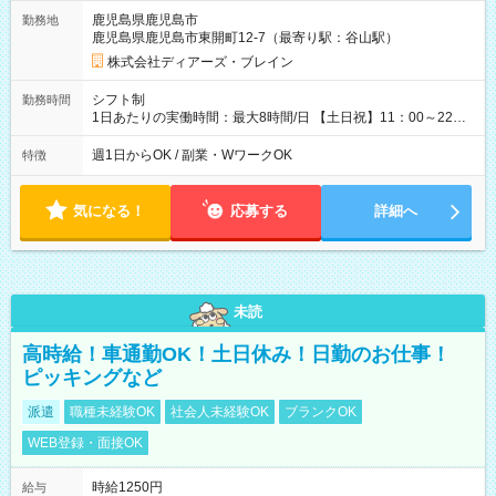
鹿児島県鹿児島市
勤務地
鹿児島県鹿児島市東開町12-7（最寄り駅：谷山駅）
株式会社ディアーズ・ブレイン
シフト制
勤務時間
1日あたりの実働時間：最大8時間/日 【土日祝】11：00～22：
00/実働6～8時間 週1～2日勤務相談可 【勤務期間】6か月以上
週1日からOK / 副業・WワークOK
特徴
気になる！
応募する
詳細へ
未読
高時給！車通勤OK！土日休み！日勤のお仕事！
ピッキングなど
派遣
職種未経験OK
社会人未経験OK
ブランクOK
WEB登録・面接OK
時給1250円
給与