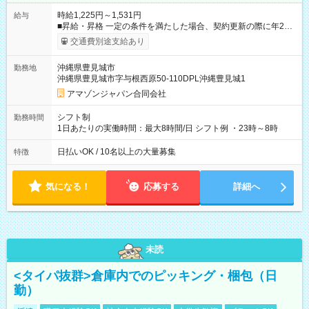
時給1,225円～1,531円
給与
■昇給・昇格 一定の条件を満たした場合、契約更新の際に年2回
まで昇給の機会があります。 ■正社員登用制度あり ※月末締/翌
交通費別途支給あり
月25日支払い ※時間外手当、別途支給 ※深夜割増賃金 (22:00～
翌5:00までは時給が25%UPします) ☆給与前払い制度有！
沖縄県豊見城市
勤務地
☆Amazon直雇用で安定して働けます！ 【試用期間】試用期間
沖縄県豊見城市字与根西原50-110DPL沖縄豊見城1
あり 試用期間の長さ：1週間 雇用形態、給与は本採用時と同じ
です。
アマゾンジャパン合同会社
シフト制
勤務時間
1日あたりの実働時間：最大8時間/日 シフト例 ・23時～8時
日払いOK / 10名以上の大量募集
特徴
気になる！
応募する
詳細へ
未読
<タイパ抜群>倉庫内でのピッキング・梱包（日
勤）