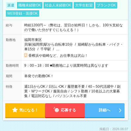
派遣
職種未経験OK
社会人未経験OK
大学生歓迎
ブランクOK
WEB登録・面接OK
時給1200円～（弊社は、翌日が給料日！しかも、100％支給な
給与
ので働いた分がすぐにもらえる！）
福岡市東区
勤務地
貝塚(福岡県)駅から自転車10分
/
箱崎駅から自転車・バイク・
車15分
/
千早駅
/
…
香椎浜や箱崎など、お仕事先は沢山！
9：00～18：00 ■勤務地により就業時間は異なります
勤務時間
単発での勤務OK！
期間
週1日からOK
/
日払いOK
/
履歴書不要
/
40～50代活躍中
/
副
特徴
業・WワークOK
/
服装自由
/
シフト勤務
/
10名以上の大量募
集
/
電話対応なし
/
パソコンスキル不要
気になる！
応募する
詳細へ
掲載日：2026.08.07