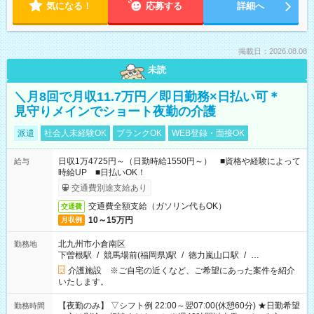
気になる！
応募する
詳細へ
掲載日：2026.08.08
未読
＼月8回で月収11.7万円／即日勤務×日払い可＊
見守りメインでショート夜勤の介護
派遣
社会人未経験OK
ブランクOK
WEB登録・面接OK
日収1万4725円～（日勤時給1550円～） ■資格や経験によって
給与
時給UP ■日払いOK！
交通費別途支給あり
交通費全額支給（ガソリン代もOK）
交通費
10～15万円
月収例
北九州市小倉南区
勤務地
下曽根駅
/
競馬場前(福岡県)駅
/
徳力嵐山口駅
/
…
介護施設 ※ご自宅の近くなど、ご希望にあった案件を紹介
いたします。
【夜勤のみ】 ▽シフト例 22:00～翌07:00(休憩60分) ★日勤希望
勤務時間