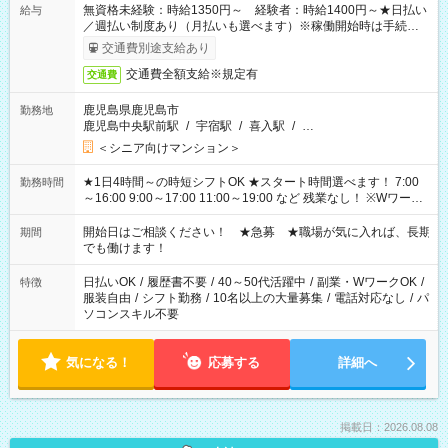
無資格未経験：時給1350円～ 経験者：時給1400円～★日払い
給与
／週払い制度あり（月払いも選べます）※稼働開始時は手続き完
了次第のお支払いとなります。
交通費別途支給あり
交通費全額支給※規定有
交通費
鹿児島県鹿児島市
勤務地
鹿児島中央駅前駅
/
宇宿駅
/
喜入駅
/
…
＜シニア向けマンション＞
★1日4時間～の時短シフトOK ★スタート時間選べます！ 7:00
勤務時間
～16:00 9:00～17:00 11:00～19:00 など 残業なし！ ※Wワーク
の場合、他のお仕事と合わせ週40時間超の就業はご案内できま
せん ※法令に基づき、週20時間以上勤務は社会保険への加入対
開始日はご相談ください！ ★急募 ★職場が気に入れば、長期
期間
象となります ※労働者派遣法（日雇い派遣の原則禁止）によ
でも働けます！
り、短時間・短期間の就業はご案内が難しい場合があります
日払いOK
/
履歴書不要
/
40～50代活躍中
/
副業・WワークOK
/
特徴
服装自由
/
シフト勤務
/
10名以上の大量募集
/
電話対応なし
/
パ
ソコンスキル不要
気になる！
応募する
詳細へ
掲載日：2026.08.08