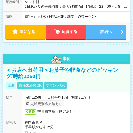
シフト制
勤務時間
1日あたりの実働時間：最大8時間/日 【夜勤】 22：00～翌8：
00 ※週1日～OK ／ 夜勤専従 ※上記の時間内で8時間勤務（休憩
1時間）ご利用者様により、時間は異なります。 ※曜日固定（毎
週1日からOK / 日払いOK / 副業・WワークOK
特徴
週同じ曜日での勤務となります）
気になる！
応募する
詳細へ
未読
＜お店へ出荷用＞お菓子や軽食などのピッキン
グ/時給1250円
派遣
職種未経験OK
ブランクOK
時給1250円 日額平均1万円/月額21万円
給与
交通費別途支給あり
交通費支給（規定あり）
交通費
福岡市東区
勤務地
千早駅から車15分