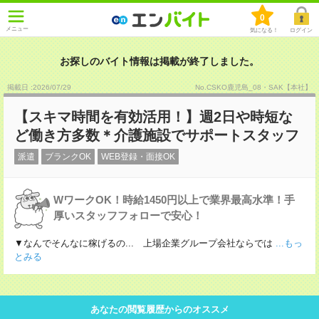
0
メニュー
気になる！
ログイン
お探しのバイト情報は掲載が終了しました。
掲載日 :2026
/
07
/
29
No.CSKO鹿児島_08・SAK【本社】
【スキマ時間を有効活用！】週2日や時短な
ど働き方多数＊介護施設でサポートスタッフ
派遣
ブランクOK
WEB登録・面接OK
WワークOK！時給1450円以上で業界最高水準！手
厚いスタッフフォローで安心！
▼なんでそんなに稼げるの... 上場企業グループ会社ならでは
...もっ
とみる
あなたの閲覧履歴からのオススメ