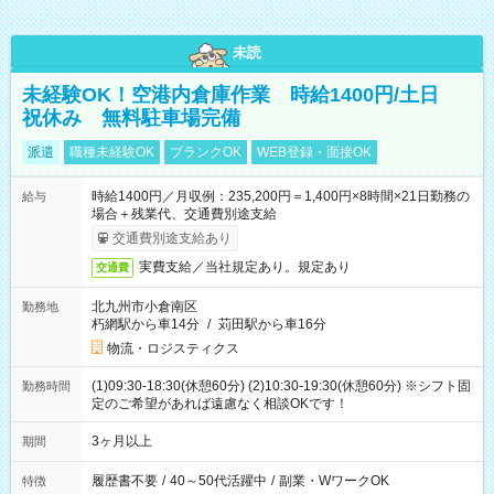
未読
未経験OK！空港内倉庫作業 時給1400円/土日
祝休み 無料駐車場完備
派遣
職種未経験OK
ブランクOK
WEB登録・面接OK
時給1400円／月収例：235,200円＝1,400円×8時間×21日勤務の
給与
場合＋残業代、交通費別途支給
交通費別途支給あり
実費支給／当社規定あり。規定あり
交通費
北九州市小倉南区
勤務地
朽網駅から車14分
/
苅田駅から車16分
物流・ロジスティクス
(1)09:30-18:30(休憩60分) (2)10:30-19:30(休憩60分) ※シフト固
勤務時間
定のご希望があれば遠慮なく相談OKです！
3ヶ月以上
期間
履歴書不要
/
40～50代活躍中
/
副業・WワークOK
特徴