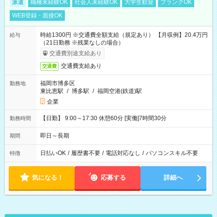
派遣
職種未経験OK
社会人未経験OK
大学生歓迎
ブランクOK
WEB登録・面接OK
時給1300円 ※交通費全額支給（規定あり） 【月収例】20.4万円
給与
（21日勤務 ※残業なしの場合）
交通費別途支給あり
交通費支給あり
交通費
福岡市博多区
勤務地
東比恵駅
/
博多駅
/
福岡空港(鉄道)駅
企業
【日勤】 9:00～17:30 休憩60分 [実働]7時間30分
勤務時間
即日～長期
期間
日払いOK
/
履歴書不要
/
電話対応なし
/
パソコンスキル不要
特徴
気になる！
応募する
詳細へ