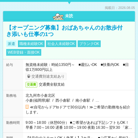
掲載日：2026.08.05
未読
【オープニング募集】おばあちゃんのお散歩付
き添いも仕事の1つ
派遣
職種未経験OK
社会人未経験OK
ブランクOK
WEB登録・面接OK
無資格未経験：時給1350円～ ■週払いOK ■扶養内OK ■日
給与
収1万800円以上
交通費別途支給あり
交通費全額支給
交通費
北九州市小倉北区
勤務地
小倉(福岡県)駅
/
西小倉駅
/
南小倉駅
/
…
≪自宅からドアtoドアで30分以内！≫ご希望の勤務地を紹介
します。
9:00～18:00（休憩60分） ■ご希望があれば下記シフトもOK！
勤務時間
早番 7:00～16:00 遅番 10:00～19:00 夜勤 16:30～翌9:30 「家族
と休みを合わせたい」 「余裕を持って夕飯の準備がしたい」
「できれば残業はしたくない」 など、ご希望を教えてください