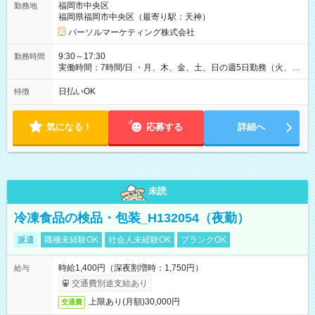
福岡市中央区
勤務地
福岡県福岡市中央区（最寄り駅：天神）
パーソルマーケティング株式会社
9:30～17:30
勤務時間
実働時間：7時間/日 ・月、木、金、土、日の週5日勤務（火、水
は固定休です／GW、お盆、年末年始等、長期休暇有り！） ・
ワンシフト！ ・残業ほぼナシ（0～5h/月）
日払いOK
特徴
気になる！
応募する
詳細へ
未読
冷凍食品の検品・包装_H132054（夜勤）
派遣
職種未経験OK
社会人未経験OK
ブランクOK
時給1,400円（深夜割増時：1,750円）
給与
交通費別途支給あり
上限あり(月額)30,000円
交通費