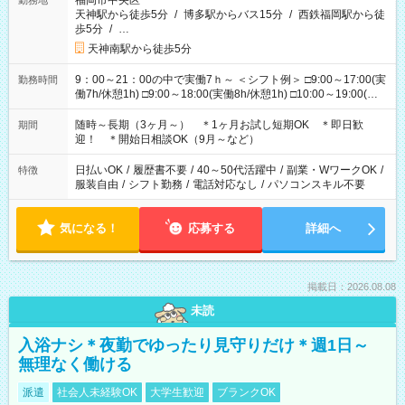
福岡市中央区
勤務地
天神駅から徒歩5分
/
博多駅からバス15分
/
西鉄福岡駅から徒
歩5分
/
…
天神南駅から徒歩5分
9：00～21：00の中で実働7ｈ～ ＜シフト例＞ □9:00～17:00(実
勤務時間
働7h/休憩1h) □9:00～18:00(実働8h/休憩1h) □10:00～19:00(実
働8h/休憩1h) □11:00～20:00(実働8h/休憩1h) □12:00～20:00(実
働7h/休憩1h) □12:00～21:00(実働7h/休憩1h) ＊固定OK ＊選べ
随時～長期（3ヶ月～） ＊1ヶ月お試し短期OK ＊即日歓
期間
る時間帯！
迎！ ＊開始日相談OK（9月～など）
日払いOK
/
履歴書不要
/
40～50代活躍中
/
副業・WワークOK
/
特徴
服装自由
/
シフト勤務
/
電話対応なし
/
パソコンスキル不要
気になる！
応募する
詳細へ
掲載日：2026.08.08
未読
入浴ナシ＊夜勤でゆったり見守りだけ＊週1日～
無理なく働ける
派遣
社会人未経験OK
大学生歓迎
ブランクOK