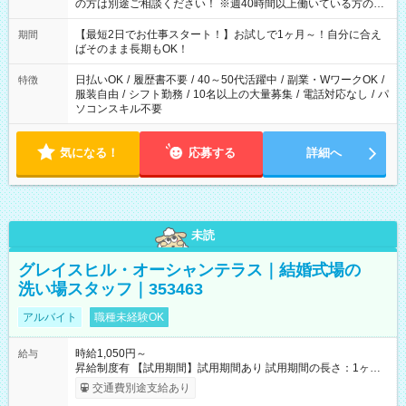
の方は別途ご相談ください！ ※週40時間以上働いている方のW
ワークはNG
【最短2日でお仕事スタート！】お試しで1ヶ月～！自分に合え
期間
ばそのまま長期もOK！
日払いOK
/
履歴書不要
/
40～50代活躍中
/
副業・WワークOK
/
特徴
服装自由
/
シフト勤務
/
10名以上の大量募集
/
電話対応なし
/
パ
ソコンスキル不要
気になる！
応募する
詳細へ
未読
グレイスヒル・オーシャンテラス｜結婚式場の
洗い場スタッフ｜353463
アルバイト
職種未経験OK
時給1,050円～
給与
昇給制度有 【試用期間】試用期間あり 試用期間の長さ：1ヶ月
雇用形態、給与は本採用時と同じです。
交通費別途支給あり