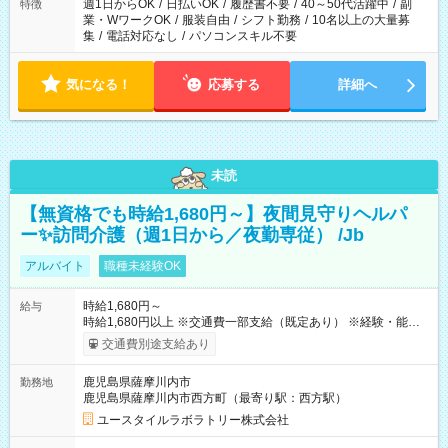
週1日からOK
/
日払いOK
/
履歴書不要
/
40～50代活躍中
/
副
特徴
業・WワークOK
/
服装自由
/
シフト勤務
/
10名以上の大量募
集
/
電話対応なし
/
パソコンスキル不要
気になる！
応募する
詳細へ
未読
【無資格でも時給1,680円～】夜間見守りヘルパ
ー✨訪問介護（週1日から／夜勤専従） /Jb
アルバイト
職種未経験OK
時給1,680円～
給与
時給1,680円以上 ※交通費一部支給（既定あり） ※経験・能力を
考慮して決定します 【収入例】 週1回勤務の場合：1,680円×8時
交通費別途支給あり
間×4回=5万3,760円 週3回勤務の場合：1,680円×8時間×12回
=16万1,280円 【試用期間】試用期間あり 試用期間の長さ：2ヶ
鹿児島県薩摩川内市
勤務地
月 ※ 雇用形態と給与に、本採用時と異なる部分があります。 雇
鹿児島県薩摩川内市西方町（最寄り駅：西方駅）
用形態：本採用時と同じです。 給与：時給 1,460円以上
ユースタイルラボラトリー株式会社