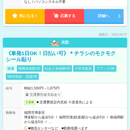
なし
/
パソコンスキル不要
気になる！
応募する
詳細へ
掲載日：2026.08.07
未読
《単発1日OK！日払い可》＊チラシのモクモク
シール貼り
派遣
職種未経験OK
社会人未経験OK
大学生歓迎
ブランクOK
WEB登録・面接OK
時給1,500円～1,875円
給与
交通費別途支給あり
■ 交通費規定内支給 ※派遣先による
交通費
福岡市博多区
勤務地
博多駅から徒歩5分
/
福岡空港(鉄道)駅から徒歩5分
/
南福岡駅
から徒歩5分
/
…
■物流センターなど ■勤務地選べます