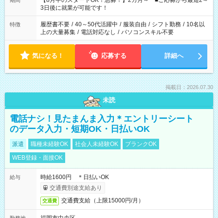
【8月中のスタートOK！急募！】2カ月～ ■ご応募から最短2～
期間
ね。 ※Wワーク希望の方へ 今ご覧のお仕事で希望する勤務時間
3日後に就業が可能です！
と、もう1つのお仕事の勤務時間。 合計で週40時間を超える場
合は応募できません。
履歴書不要
/
40～50代活躍中
/
服装自由
/
シフト勤務
/
10名以
特徴
上の大量募集
/
電話対応なし
/
パソコンスキル不要
気になる！
応募する
詳細へ
掲載日：2026.07.30
未読
電話ナシ！見たまんま入力＊エントリーシート
のデータ入力・短期OK・日払いOK
派遣
職種未経験OK
社会人未経験OK
ブランクOK
WEB登録・面接OK
時給1600円 ＊日払いOK
給与
交通費別途支給あり
交通費支給（上限15000円/月）
交通費