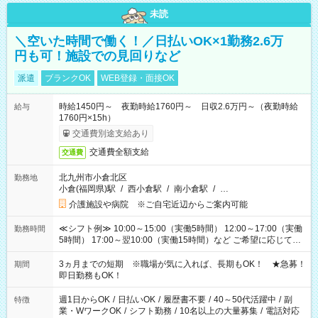
未読
＼空いた時間で働く！／日払いOK×1勤務2.6万
円も可！施設での見回りなど
派遣
ブランクOK
WEB登録・面接OK
時給1450円～ 夜勤時給1760円～ 日収2.6万円～（夜勤時給
給与
1760円×15h）
交通費別途支給あり
交通費全額支給
交通費
北九州市小倉北区
勤務地
小倉(福岡県)駅
/
西小倉駅
/
南小倉駅
/
…
介護施設や病院 ※ご自宅近辺からご案内可能
≪シフト例≫ 10:00～15:00（実働5時間） 12:00～17:00（実働
勤務時間
5時間） 17:00～翌10:00（実働15時間）など ご希望に応じて、
働く時間は調整できます！ お気軽に担当へ相談ください！
3ヵ月までの短期 ※職場が気に入れば、長期もOK！ ★急募！
期間
即日勤務もOK！
週1日からOK
/
日払いOK
/
履歴書不要
/
40～50代活躍中
/
副
特徴
業・WワークOK
/
シフト勤務
/
10名以上の大量募集
/
電話対応