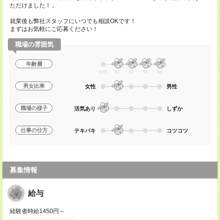
ただけました！」
就業後も弊社スタッフにいつでも相談OKです！
まずはお気軽にご応募ください！
職場の雰囲気
年齢層
20代
30
40
50
60
男女比率
女性
男性
職場の様子
活気あり
しずか
仕事の仕方
テキパキ
コツコツ
募集情報
給与
経験者時給1450円～