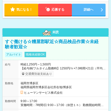
気になる！
応募する
詳細へ
未読
すぐ働ける☆糟屋郡駅近☆商品検品作業☆未経
験者歓迎☆
アルバイト
職種未経験OK
時給1,250円～1,500円
給与
【給与例/フルタイム勤務時】1250円/ｈ×7.0時間×21日（平均
値）=183,750円 別途交通費支給（会社規定有）、残業/休日手当
交通費別途支給あり
支給、 フルタイムの募集になりますが、働く日数や時間につい
て若干の調整により働くことが出来る場合（子育て等の要件な
福岡市博多区
勤務地
ど）は、ご希望状況をヒヤリングして調整できることがありま
福岡県福岡市博多区会社所在地/博多区
す。応募時に、ご相談頂きます様お願いします。 ※公共交通機
関、駐車場あり。（粕屋郡） 【試用期間】試用期間なし
ヒューマンサービス株式会社
9:00～17:00
勤務時間
実働時間：7時間/日 9:00～17:00（休憩１ｈ） 勤務開始時間等
の調整も受けたまります。 （例：10時から17時 など） お気軽