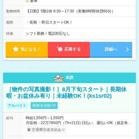
倉庫
【日勤】5勤2休 8:30～17:30（実働8時間/休憩60分）
勤務時間
・長期 ・即日スタートOK！
期間
シフト勤務
/
電話対応なし
特徴
気になる！
応募する
詳細へ
未読
［物件の写真撮影！］8月下旬スタート｜長期休
暇・お盆休み有り｜未経験OK！(ks1sr02)
アルバイト
職種未経験OK
時給1,550円～1,550円
給与
月収例：22万7850円（7h×21日) 日払い、週払いOK（規定有
り） 【試用期間】試用期間なし
交通費別途支給あり