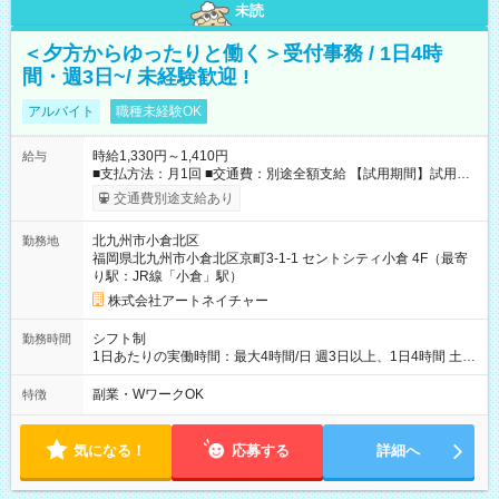
未読
＜夕方からゆったりと働く＞受付事務 / 1日4時
間・週3日~/ 未経験歓迎 !
アルバイト
職種未経験OK
時給1,330円～1,410円
給与
■支払方法：月1回 ■交通費：別途全額支給 【試用期間】試用期
間あり 試用期間の長さ：6ヶ月 雇用形態、給与は本採用時と同
交通費別途支給あり
じです。
北九州市小倉北区
勤務地
福岡県北九州市小倉北区京町3-1-1 セントシティ小倉 4F（最寄
り駅：JR線「小倉」駅）
株式会社アートネイチャー
シフト制
勤務時間
1日あたりの実働時間：最大4時間/日 週3日以上、1日4時間 土曜
や日曜のお休みも応相談 16:05～20:05 「昼間のレジの仕事とW
ワークで働きたい」 「夕食後の空いている時間を有効活用した
副業・WワークOK
特徴
い」など シフトや休み希望など随時ご相談下さい♪
気になる！
応募する
詳細へ