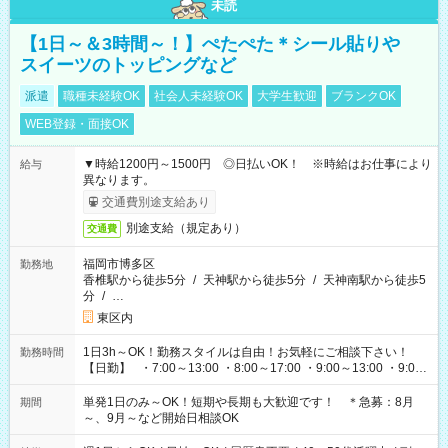
未読
【1日～＆3時間～！】ぺたぺた＊シール貼りや
スイーツのトッピングなど
派遣
職種未経験OK
社会人未経験OK
大学生歓迎
ブランクOK
WEB登録・面接OK
▼時給1200円～1500円 ◎日払いOK！ ※時給はお仕事により
給与
異なります。
交通費別途支給あり
別途支給（規定あり）
交通費
福岡市博多区
勤務地
香椎駅から徒歩5分
/
天神駅から徒歩5分
/
天神南駅から徒歩5
分
/
…
東区内
1日3h～OK！勤務スタイルは自由！お気軽にご相談下さい！
勤務時間
【日勤】 ・7:00～13:00 ・8:00～17:00 ・9:00～13:00 ・9:00
～18:00 ・10:00～19:00 ・13:00～18:00 ・15:00～20:00 ・
16:00～19:00 【夜勤】 ・17:00～21:00 ・18:00～23:00 ・
単発1日のみ～OK！短期や長期も大歓迎です！ ＊急募：8月
期間
21:00～翌6:00 ・23:00～翌8:00 など（他時間多数あり！）
～、9月～など開始日相談OK