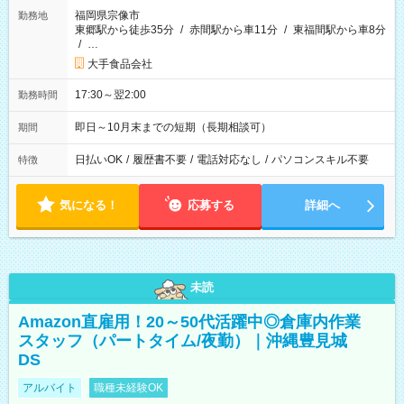
福岡県宗像市
勤務地
東郷駅から徒歩35分
/
赤間駅から車11分
/
東福間駅から車8分
/
…
大手食品会社
17:30～翌2:00
勤務時間
即日～10月末までの短期（長期相談可）
期間
日払いOK
/
履歴書不要
/
電話対応なし
/
パソコンスキル不要
特徴
気になる！
応募する
詳細へ
未読
Amazon直雇用！20～50代活躍中◎倉庫内作業
スタッフ（パートタイム/夜勤）｜沖縄豊見城
DS
アルバイト
職種未経験OK