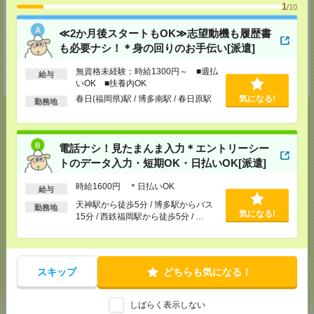
TEL：0120-936-286
1
/10
担当：担当者
≪2か月後スタートもOK≫志望動機も履歴書
北九州支店
〒802-0005 福岡県北九州市小倉北区堺町２－１－１ 角田ビル小倉 ７０７
も必要ナシ！＊身の回りのお手伝い[派遣]
号室
TEL：0120-936-286
無資格未経験：時給1300円～ ■週払
給与
担当：担当者
いOK ■扶養内OK
春日(福岡県)駅 / 博多南駅 / 春日原駅
気になる!
勤務地
電話ナシ！見たまんま入力＊エントリーシー
応募ページへ
トのデータ入力・短期OK・日払いOK[派遣]
時給1600円 ＊日払いOK
給与
気になる！
電話応募
天神駅から徒歩5分 / 博多駅からバス
勤務地
気になる!
15分 / 西鉄福岡駅から徒歩5分 / …
メール
LINE
で送る
で送る
スキップ
どちらも気になる！
シェア
ツイート
ブックマーク
しばらく表示しない