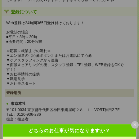
登録について
Web登録は24時間365日受け付けております！
お電話の場合
■平日：8時～20時
■所要時間：20分程度
≪応募～就業までの流れ≫
▼エン派遣の【応募ボタン】またはお電話にて応募
▼ケアスタッフィングから連絡
▼面談＆ヒアリングの後、スタッフ登録（TEL登録、WEB登録もOKで
す！）
▼お仕事情報の提供
▼職場見学
▼お仕事スタート
登録場所
東京本社
〒101-0034 東京都千代田区神田東紺屋町２８－１ VORT神田2 7F
TEL：0120-936-286
担当：担当者
×
熊本支店
どちらのお仕事が気になりますか？
〒860-0805 熊本県熊本市中央区桜町2-37 錦桜町ビル8F-A