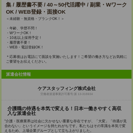
集 / 履歴書不要 / 40～50代活躍中 / 副業・Wワーク
OK / WEB登録・面接OK
＜未経験・無資格・ブランクOK！＞
・年齢、学歴不問！
・WワークOK！
・10名以上採用予定！
・履歴書不要！
・WEB・電話登録OK！
＊応募後はお電話にて面談を実施いたします！ご希望の働き方などお気軽に
ご要望をお伝えください。
派遣会社情報
ケアスタッフィング株式会社
労働者派遣事業許可番号:派 13-316934
介護職の待遇を本気で変える！日本一働きやすく高収
入な派遣会社
"介護・医療業界は社会に欠かせない重要な存在ですが、「大変」「待遇が見
合わない」というイメージを持たれがちです。私たちはその常識を本気で変
えるため、上場企業グループとして立ち上がりました。