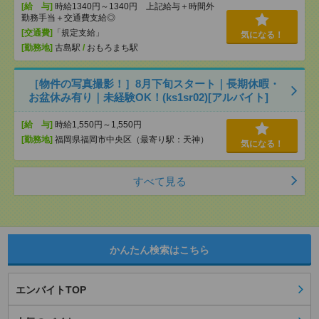
[給 与]
時給1340円～1340円 上記給与＋時間外
勤務手当＋交通費支給◎
[交通費]
「規定支給」
気になる！
[勤務地]
古島駅
/
おもろまち駅
［物件の写真撮影！］8月下旬スタート｜長期休暇・
お盆休み有り｜未経験OK！(ks1sr02)[アルバイト]
[給 与]
時給1,550円～1,550円
[勤務地]
福岡県福岡市中央区（最寄り駅：天神）
気になる！
すべて見る
かんたん検索はこちら
エンバイトTOP