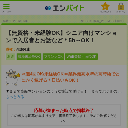
0
メニュー
気になる！
ログイン
掲載日 :2026
/
07
/
30
No.CSKO福岡_25・MKS【本社】
【無資格・未経験OK】シニア向けマンショ
ンで入居者とお話など＊5h～OK！
職種：
介護関連
派遣
職種未経験OK
ブランクOK
WEB登録・面接OK
≪週4回OK/未経験OK≫業界最高水準の高時給でと
にかく稼げる＊日払いもOK！
▼まるで高級マンションのような施設で働ける！ まるでホテルの
...
もっとみる
応募が集まった時点で掲載終了
この求人は応募が集まり次第、掲載終了致します。予めご理解くださ
い。