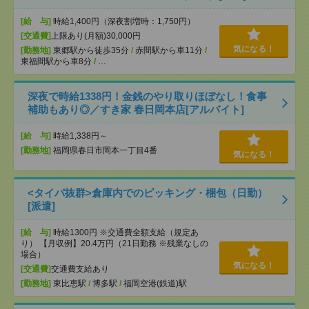
[給 与]
時給1,400円（深夜割増時：1,750円）
[交通費]
上限あり(月額)30,000円
気になる！
[勤務地]
東郷駅から徒歩35分
/
赤間駅から車11分
/
東福間駅から車8分
/
…
深夜で時給1338円！金銭のやり取りほぼなし！食事
補助もあり◎／すき家 春日岡本店[アルバイト]
[給 与]
時給1,338円～
[勤務地]
福岡県春日市岡本一丁目4番
気になる！
<タイパ抜群>倉庫内でのピッキング・梱包（日勤）
[派遣]
[給 与]
時給1300円 ※交通費全額支給（規定あ
り） 【月収例】20.4万円（21日勤務 ※残業なしの
場合）
気になる！
[交通費]
交通費支給あり
[勤務地]
東比恵駅
/
博多駅
/
福岡空港(鉄道)駅