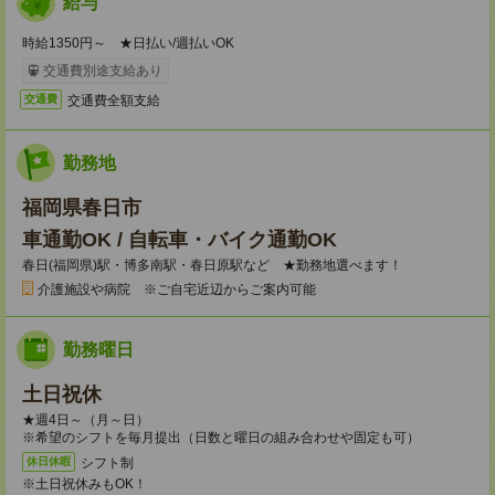
給与
時給1350円～ ★日払い/週払いOK
交通費別途支給あり
交通費全額支給
交通費
勤務地
福岡県春日市
車通勤OK / 自転車・バイク通勤OK
春日(福岡県)駅・博多南駅・春日原駅など ★勤務地選べます！
介護施設や病院 ※ご自宅近辺からご案内可能
勤務曜日
土日祝休
★週4日～（月～日）
※希望のシフトを毎月提出（日数と曜日の組み合わせや固定も可）
シフト制
休日休暇
※土日祝休みもOK！