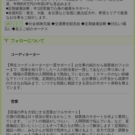
算。年間約6万円の年収UPも見込めます。
■定期健康診断：年1回実施で心身の健康をサポート。
■全国対応：東京、大阪、名古屋など全国に拠点拡大中。希望エリアで最適
なお仕事をご紹介します。
◆社会保険完備 ◆交通費全額支給 ◆定期健康診断 ◆日払い/週
ポイント！
払い◆友人ご紹介ボーナス
フォローについて
コーディネーター
【専任コーディネーターが一貫サポート】お仕事の紹介から就業後のフォロ
ーまで、現場を知り尽くした一人の担当者が一貫してあなたに寄り添いま
す。職場の雰囲気や人間関係まで熟知しているため、ミスマッチのない的確
なアドバイスが可能。定期的な対話を通じて、お仕事探しの不安から就業中
の小さなお悩みまで、いつでも気軽に相談できる安心のサポート体制を整え
ています。
営業
【現場の声を大切にする営業がフルサポート】
介護の現場は日々状況が変わるからこそ、就業後のサポートを何より重視し
ています。「シフトの相談がしづらい」「人間関係で悩んでいる」など、直
接施設に言いにくいこともすべて私たちが間に入って解決します！定期的に
施設へ伺い、みなさんが笑顔で気持ちよく働けるよう、全力で交渉・調整を
行います。一人で抱え込まずに、まずは何でも頼ってくださいね！