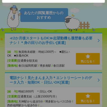
あなたの閲覧履歴からの
おすすめ
≪2か月後スタートもOK≫志望動機も履歴書も必要
ナシ！＊身の回りのお手伝い[派遣]
[給 与]
無資格未経験：時給1300円～ ■週払い
OK ■扶養内OK
[交通費]
交通費全額支給
気になる！
[勤務地]
春日(福岡県)駅
/
博多南駅
/
春日原駅
電話ナシ！見たまんま入力＊エントリーシートのデ
ータ入力・短期OK・日払いOK[派遣]
[給 与]
時給1600円 ＊日払いOK
[交通費]
交通費支給（上限15000円/月）
気になる！
[勤務地]
天神駅から徒歩5分
/
博多駅からバス15分
/
西鉄福岡駅から徒歩5分
/
…