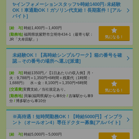
✨インフォメーションスタッフ✨時給1400円♪未経験
OK！車通勤OK！ガソリン代支給！長期案件！[アル
バイト]
[給 与]
時給1,400円～1,400円
[勤務地]
福岡県筑紫野市立明寺434-1（最寄り駅：
気になる！
JR「大牟田駅」）
未経験OK！【高時給シンプルワーク】箱の番号を確
認→その番号の場所へ運ぶ[派遣]
[給 与]
時給1350円／【1日あたりの収入例】月・
火：9,788円＝1,350円×6時間＋残業代（1時間：
1,688円） 水～金：8,100円＝1,350円×6時間
[交通費]
実費支給／当社規定あり。
気になる！
[勤務地]
貝塚(福岡県)駅から車6分
/
吉塚駅から車9
分
/
博多駅から車10分
※高待遇！短時間勤務OK！【時給5000円】インプラ
ント（オールオン4）専任ドクター募集[アルバイト]
[給 与]
時給5,000円～5,000円