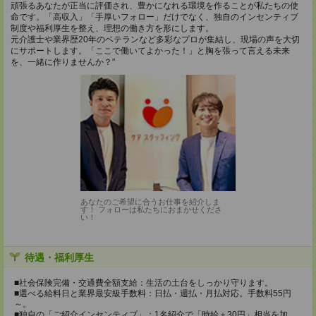
頑張るあなたが正当に評価され、豊かになれる環境を作ることが私たちの使
命です。「高収入」「手厚いフォロー」だけでなく、独自のインセンティブ
制度や福利厚生を整え、理想の働き方を形にします。
元介護士や業界歴20年のベテランなど多彩なプロが集結し、現場の声を大切
にサポートします。「ここで働いてよかった！」と胸を張って言える未来
を、一緒に作りませんか？"
あなたのご希望に合うお仕事を紹介しま
す！ フォローは私たちにおまかせくださ
い！
待遇・福利厚生
■社会保険完備・交通費全額支給：生活の土台をしっかり守ります。
■選べる給料日と業界最安級手数料：日払・週払・月払対応。手数料55円
～。
■独自の「ご紹介インセンティブ」：1名紹介で「時給＋30円」相当を加