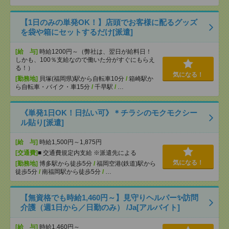
【1日のみの単発OK！】店頭でお客様に配るグッズ
を袋や箱にセットするだけ[派遣]
[給 与]
時給1200円～（弊社は、翌日が給料日！
しかも、100％支給なので働いた分がすぐにもらえ
る！）
気になる！
[勤務地]
貝塚(福岡県)駅から自転車10分
/
箱崎駅か
ら自転車・バイク・車15分
/
千早駅
/
…
《単発1日OK！日払い可》＊チラシのモクモクシー
ル貼り[派遣]
[給 与]
時給1,500円～1,875円
[交通費]
■ 交通費規定内支給 ※派遣先による
気になる！
[勤務地]
博多駅から徒歩5分
/
福岡空港(鉄道)駅から
徒歩5分
/
南福岡駅から徒歩5分
/
…
【無資格でも時給1,460円～】見守りヘルパー✨訪問
介護（週1日から／日勤のみ） /Ja[アルバイト]
[給 与]
時給1,460円～