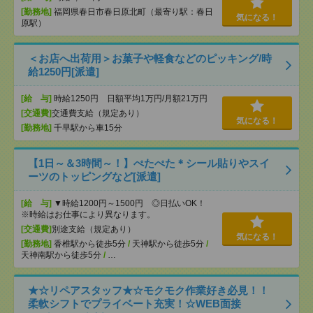
[勤務地]
福岡県春日市春日原北町（最寄り駅：春日
気になる！
原駅）
＜お店へ出荷用＞お菓子や軽食などのピッキング/時
給1250円[派遣]
[給 与]
時給1250円 日額平均1万円/月額21万円
[交通費]
交通費支給（規定あり）
気になる！
[勤務地]
千早駅から車15分
【1日～＆3時間～！】ぺたぺた＊シール貼りやスイ
ーツのトッピングなど[派遣]
[給 与]
▼時給1200円～1500円 ◎日払いOK！
※時給はお仕事により異なります。
[交通費]
別途支給（規定あり）
気になる！
[勤務地]
香椎駅から徒歩5分
/
天神駅から徒歩5分
/
天神南駅から徒歩5分
/
…
★☆リペアスタッフ★☆モクモク作業好き必見！！
柔軟シフトでプライベート充実！☆WEB面接