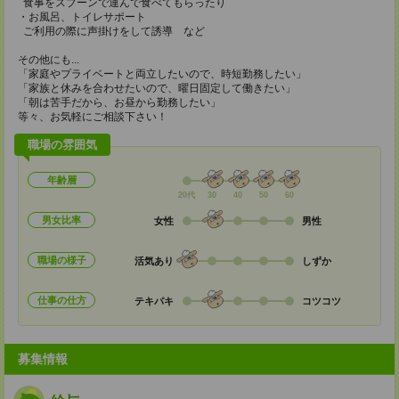
食事をスプーンで運んで食べてもらったり
・お風呂、トイレサポート
ご利用の際に声掛けをして誘導 など
その他にも...
「家庭やプライベートと両立したいので、時短勤務したい」
「家族と休みを合わせたいので、曜日固定して働きたい」
「朝は苦手だから、お昼から勤務したい」
等々、お気軽にご相談下さい！
職場の雰囲気
年齢層
20代
30
40
50
60
男女比率
女性
男性
職場の様子
活気あり
しずか
仕事の仕方
テキパキ
コツコツ
募集情報