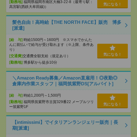
[勤務地]
福岡県福岡市南区大楠3-22-8（最寄り駅：
気になる！
高宮駅(西鉄大牟田線)）
髪色自由！高時給【THE NORTH FACE】販売 博多
[派遣]
[給 与]
時給1500円～1600円 ※スマホでかんた
んに前払いで給与が受け取れます（※上限、条件あ
り）
気になる！
[交通費]
交通費全額支給（規定あり）
[勤務地]
博多駅から徒歩10分
＼Amazon Ready募集／Amazon直雇用！◎夜勤◎
倉庫内作業スタッフ｜福岡筑紫野DS[アルバイト]
[給 与]
時給1,200円～1,500円
[勤務地]
福岡県筑紫野市古賀329番22 メープルツリ
気になる！
ー筑紫野1F
【intimissimi】でイタリアンランジェリー販売｜長
期[派遣]