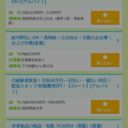
OK☆[アルバイト]
[給 与]
日給10,000円～13,000円
[勤務地]
福岡県春日市上白水（最寄り駅：博多南
気になる！
駅）
給与即払いOK！高時給！土日休み！日勤のお仕事！
仕上げ作業[派遣]
[給 与]
時給1350円
[交通費]
交通費支給有り
気になる！
[勤務地]
下大利駅から車12分
◎経験者歓迎！月収45万円～/日払い・週払い対応！
配送スタッフ/初期費用0円！【Jルート】[アルバイ
ト]
[給 与]
月給450,000円～800,000円
[勤務地]
福岡県春日市
気になる！
冷凍食品の検品・包装_H132054（夜勤）[派遣]