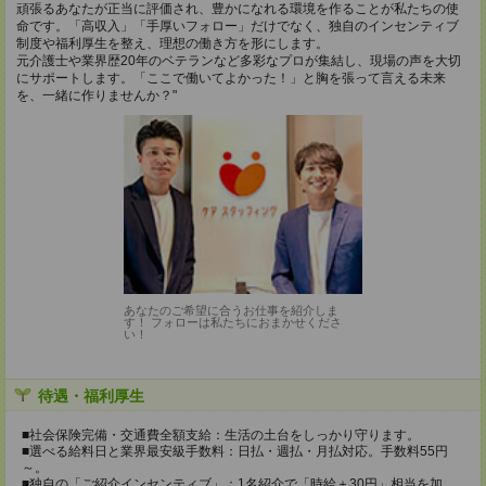
頑張るあなたが正当に評価され、豊かになれる環境を作ることが私たちの使
命です。「高収入」「手厚いフォロー」だけでなく、独自のインセンティブ
制度や福利厚生を整え、理想の働き方を形にします。
元介護士や業界歴20年のベテランなど多彩なプロが集結し、現場の声を大切
にサポートします。「ここで働いてよかった！」と胸を張って言える未来
を、一緒に作りませんか？"
あなたのご希望に合うお仕事を紹介しま
す！ フォローは私たちにおまかせくださ
い！
待遇・福利厚生
■社会保険完備・交通費全額支給：生活の土台をしっかり守ります。
■選べる給料日と業界最安級手数料：日払・週払・月払対応。手数料55円
～。
■独自の「ご紹介インセンティブ」：1名紹介で「時給＋30円」相当を加