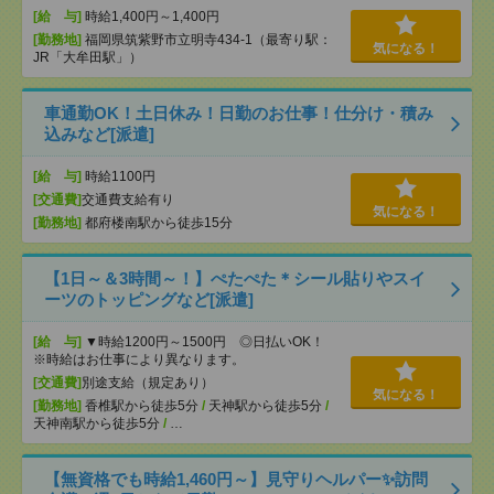
[給 与]
時給1,400円～1,400円
[勤務地]
福岡県筑紫野市立明寺434-1（最寄り駅：
気になる！
JR「大牟田駅」）
車通勤OK！土日休み！日勤のお仕事！仕分け・積み
込みなど[派遣]
[給 与]
時給1100円
[交通費]
交通費支給有り
気になる！
[勤務地]
都府楼南駅から徒歩15分
【1日～＆3時間～！】ぺたぺた＊シール貼りやスイ
ーツのトッピングなど[派遣]
[給 与]
▼時給1200円～1500円 ◎日払いOK！
※時給はお仕事により異なります。
[交通費]
別途支給（規定あり）
気になる！
[勤務地]
香椎駅から徒歩5分
/
天神駅から徒歩5分
/
天神南駅から徒歩5分
/
…
【無資格でも時給1,460円～】見守りヘルパー✨訪問