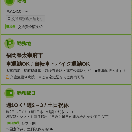
給与
時給1450円～
交通費別途支給あり
交通費全額支給
交通費
勤務地
福岡県太宰府市
車通勤OK / 自転車・バイク通勤OK
太宰府駅・都府楼前駅・西鉄五条駅・都府楼南駅など ★勤務地選べます！
介護施設や病院 ※ご自宅近辺からご案内可能
勤務曜日
週1OK / 週2～3 / 土日祝休
週2日～OK！（週1日もご相談ください！）
※希望のシフトを毎月提出（日数と曜日の組み合わせや固定も可）
シフト制
休日休暇
※固定休み、土日祝休みもOK！