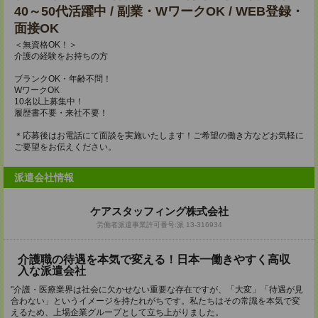
40～50代活躍中 / 副業・WワークOK / WEB登録・
面接OK
＜無資格OK！＞
介護の経験をお持ちの方
ブランクOK・年齢不問！
WワークOK
10名以上募集中！
履歴書不要・来社不要！
＊応募後はお電話にて面談を実施いたします！ご希望の働き方などお気軽に
ご要望をお伝えください。
派遣会社情報
ケアスタッフィング株式会社
労働者派遣事業許可番号:派 13-316934
介護職の待遇を本気で変える！日本一働きやすく高収
入な派遣会社
"介護・医療業界は社会に欠かせない重要な存在ですが、「大変」「待遇が見
合わない」というイメージを持たれがちです。私たちはその常識を本気で変
えるため、上場企業グループとして立ち上がりました。