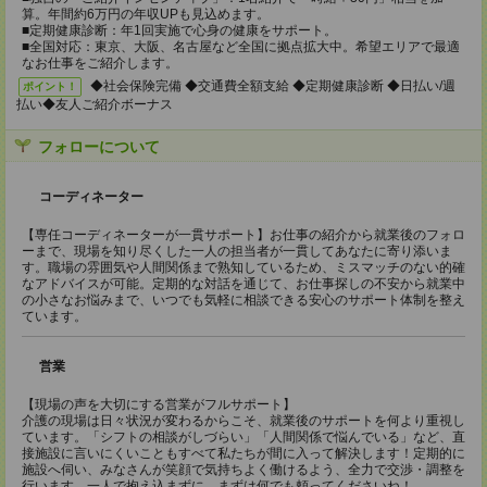
算。年間約6万円の年収UPも見込めます。
■定期健康診断：年1回実施で心身の健康をサポート。
■全国対応：東京、大阪、名古屋など全国に拠点拡大中。希望エリアで最適
なお仕事をご紹介します。
◆社会保険完備 ◆交通費全額支給 ◆定期健康診断 ◆日払い/週
ポイント！
払い◆友人ご紹介ボーナス
フォローについて
コーディネーター
【専任コーディネーターが一貫サポート】お仕事の紹介から就業後のフォロ
ーまで、現場を知り尽くした一人の担当者が一貫してあなたに寄り添いま
す。職場の雰囲気や人間関係まで熟知しているため、ミスマッチのない的確
なアドバイスが可能。定期的な対話を通じて、お仕事探しの不安から就業中
の小さなお悩みまで、いつでも気軽に相談できる安心のサポート体制を整え
ています。
営業
【現場の声を大切にする営業がフルサポート】
介護の現場は日々状況が変わるからこそ、就業後のサポートを何より重視し
ています。「シフトの相談がしづらい」「人間関係で悩んでいる」など、直
接施設に言いにくいこともすべて私たちが間に入って解決します！定期的に
施設へ伺い、みなさんが笑顔で気持ちよく働けるよう、全力で交渉・調整を
行います。一人で抱え込まずに、まずは何でも頼ってくださいね！