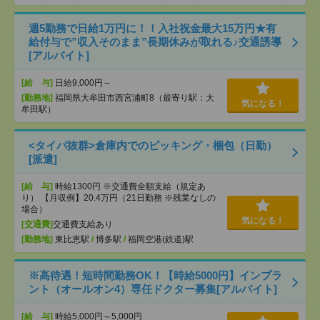
週5勤務で日給1万円に！！入社祝金最大15万円★有
給付与で”収入そのまま”長期休みが取れる♪交通誘導
[アルバイト]
[給 与]
日給9,000円～
[勤務地]
福岡県大牟田市西宮浦町8（最寄り駅：大
気になる！
牟田駅）
<タイパ抜群>倉庫内でのピッキング・梱包（日勤）
[派遣]
[給 与]
時給1300円 ※交通費全額支給（規定あ
り） 【月収例】20.4万円（21日勤務 ※残業なしの
場合）
気になる！
[交通費]
交通費支給あり
[勤務地]
東比恵駅
/
博多駅
/
福岡空港(鉄道)駅
※高待遇！短時間勤務OK！【時給5000円】インプラ
ント（オールオン4）専任ドクター募集[アルバイト]
[給 与]
時給5,000円～5,000円