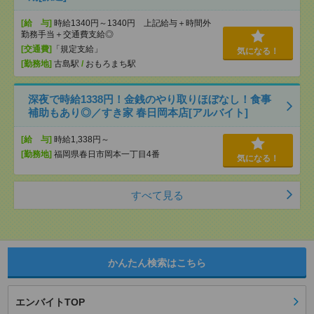
[給 与]
時給1340円～1340円 上記給与＋時間外
勤務手当＋交通費支給◎
[交通費]
「規定支給」
気になる！
[勤務地]
古島駅
/
おもろまち駅
深夜で時給1338円！金銭のやり取りほぼなし！食事
補助もあり◎／すき家 春日岡本店[アルバイト]
[給 与]
時給1,338円～
[勤務地]
福岡県春日市岡本一丁目4番
気になる！
すべて見る
かんたん検索はこちら
エンバイトTOP