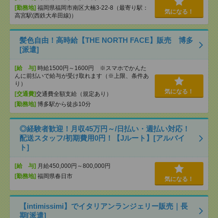
[勤務地]
福岡県福岡市南区大楠3-22-8（最寄り駅：
気になる！
高宮駅(西鉄大牟田線)）
髪色自由！高時給【THE NORTH FACE】販売 博多
[派遣]
[給 与]
時給1500円～1600円 ※スマホでかんた
んに前払いで給与が受け取れます（※上限、条件あ
り）
気になる！
[交通費]
交通費全額支給（規定あり）
[勤務地]
博多駅から徒歩10分
◎経験者歓迎！月収45万円～/日払い・週払い対応！
配送スタッフ/初期費用0円！【Jルート】[アルバイ
ト]
[給 与]
月給450,000円～800,000円
[勤務地]
福岡県春日市
気になる！
【intimissimi】でイタリアンランジェリー販売｜長
期[派遣]