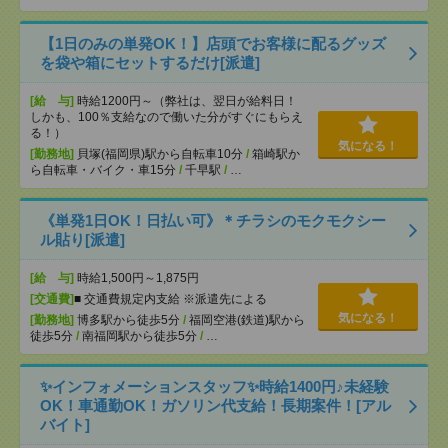
【1日のみの単発OK！】店頭でお客様に配るグッズ
を袋や箱にセットするだけ[派遣]
[給 与]
時給1200円～（弊社は、翌日が給料日！
しかも、100％支給なので働いた分がすぐにもらえ
る！）
気になる！
[勤務地]
貝塚(福岡県)駅から自転車10分
/
箱崎駅か
ら自転車・バイク・車15分
/
千早駅
/
…
《単発1日OK！日払い可》＊チラシのモクモクシー
ル貼り[派遣]
[給 与]
時給1,500円～1,875円
[交通費]
■ 交通費規定内支給 ※派遣先による
気になる！
[勤務地]
博多駅から徒歩5分
/
福岡空港(鉄道)駅から
徒歩5分
/
南福岡駅から徒歩5分
/
…
✨インフォメーションスタッフ✨時給1400円♪未経験
OK！車通勤OK！ガソリン代支給！長期案件！[アル
バイト]