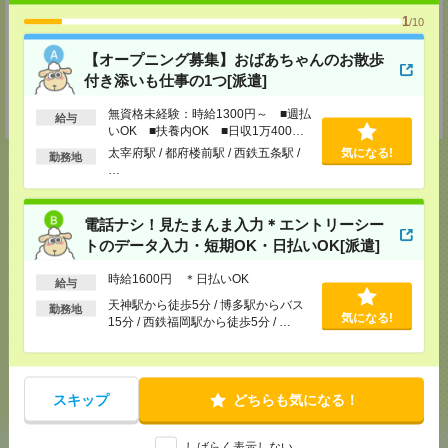
TEL：0120-936-286
担当：担当者
1
/10
北九州支店
【オープニング募集】おばあちゃんのお散歩
〒802-0005 福岡県北九州市小倉北区堺町２－１－１ 角田ビル小倉 ７０７
付き添いも仕事の1つ[派遣]
号室
TEL：0120-936-286
担当：担当者
無資格未経験：時給1300円～ ■週払
給与
いOK ■扶養内OK ■日収1万400円
以上
太宰府駅 / 都府楼前駅 / 西鉄五条駅 /
気になる!
勤務地
…
応募ページへ
電話ナシ！見たまんま入力＊エントリーシー
トのデータ入力・短期OK・日払いOK[派遣]
時給1600円 ＊日払いOK
給与
気になる！
電話応募
天神駅から徒歩5分 / 博多駅からバス
勤務地
気になる!
15分 / 西鉄福岡駅から徒歩5分 / …
メール
LINE
で送る
で送る
スキップ
どちらも気になる！
シェア
ツイート
ブックマーク
しばらく表示しない