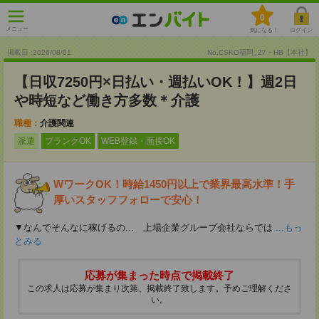
0
メニュー
気になる！
ログイン
掲載日 :2026
/
08
/
01
No.CSKO福岡_27・HB【本社】
【日収7250円×日払い・週払いOK！】週2日
や時短など働き方多数＊介護
職種：
介護関連
派遣
ブランクOK
WEB登録・面接OK
WワークOK！時給1450円以上で業界最高水準！手
厚いスタッフフォローで安心！
▼なんでそんなに稼げるの... 上場企業グループ会社ならでは
...もっ
とみる
応募が集まった時点で掲載終了
この求人は応募が集まり次第、掲載終了致します。予めご理解くださ
い。