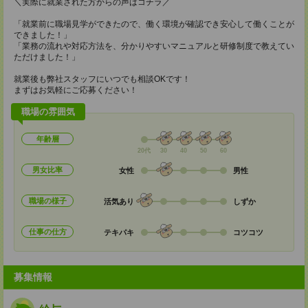
＼実際に就業された方からの声はコチラ／
「就業前に職場見学ができたので、働く環境が確認でき安心して働くことが
できました！」
「業務の流れや対応方法を、分かりやすいマニュアルと研修制度で教えてい
ただけました！」
就業後も弊社スタッフにいつでも相談OKです！
まずはお気軽にご応募ください！
職場の雰囲気
年齢層
20代
30
40
50
60
男女比率
女性
男性
職場の様子
活気あり
しずか
仕事の仕方
テキパキ
コツコツ
募集情報