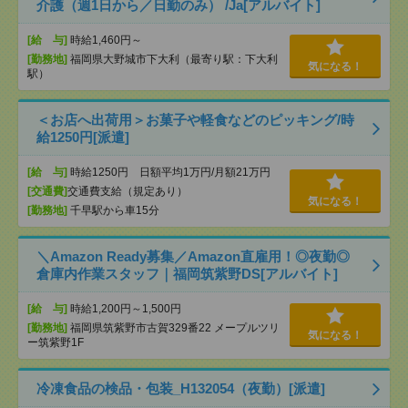
介護（週1日から／日勤のみ） /Ja[アルバイト]
[給 与]
時給1,460円～
[勤務地]
福岡県大野城市下大利（最寄り駅：下大利
気になる！
駅）
＜お店へ出荷用＞お菓子や軽食などのピッキング/時
給1250円[派遣]
[給 与]
時給1250円 日額平均1万円/月額21万円
[交通費]
交通費支給（規定あり）
気になる！
[勤務地]
千早駅から車15分
＼Amazon Ready募集／Amazon直雇用！◎夜勤◎
倉庫内作業スタッフ｜福岡筑紫野DS[アルバイト]
[給 与]
時給1,200円～1,500円
[勤務地]
福岡県筑紫野市古賀329番22 メープルツリ
気になる！
ー筑紫野1F
冷凍食品の検品・包装_H132054（夜勤）[派遣]