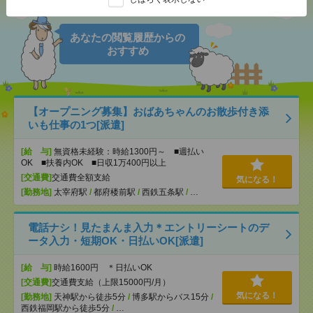
あなたの閲覧履歴からの
おすすめ
【オープニング募集】おばあちゃんのお散歩付き添
いも仕事の1つ[派遣]
[給 与]
無資格未経験：時給1300円～ ■週払い
OK ■扶養内OK ■日収1万400円以上
[交通費]
交通費全額支給
気になる！
[勤務地]
太宰府駅
/
都府楼前駅
/
西鉄五条駅
/
…
電話ナシ！見たまんま入力＊エントリーシートのデ
ータ入力・短期OK・日払いOK[派遣]
[給 与]
時給1600円 ＊日払いOK
[交通費]
交通費支給（上限15000円/月）
気になる！
[勤務地]
天神駅から徒歩5分
/
博多駅からバス15分
/
西鉄福岡駅から徒歩5分
/
…