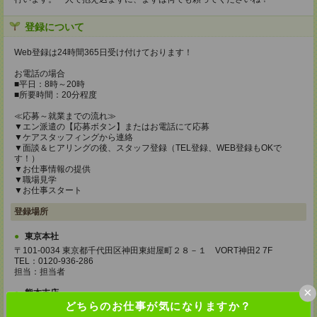
登録について
Web登録は24時間365日受け付けております！
お電話の場合
■平日：8時～20時
■所要時間：20分程度
≪応募～就業までの流れ≫
▼エン派遣の【応募ボタン】またはお電話にて応募
▼ケアスタッフィングから連絡
▼面談＆ヒアリングの後、スタッフ登録（TEL登録、WEB登録もOKで
す！）
▼お仕事情報の提供
▼職場見学
▼お仕事スタート
登録場所
東京本社
〒101-0034 東京都千代田区神田東紺屋町２８－１ VORT神田2 7F
TEL：0120-936-286
担当：担当者
×
熊本支店
どちらのお仕事が気になりますか？
〒860-0805 熊本県熊本市中央区桜町2-37 錦桜町ビル8F-A