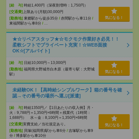
[給 与]
時給1,400円（深夜割増時：1,750円）
[交通費]
上限あり(月額)30,000円
気になる！
[勤務地]
東郷駅から徒歩35分
/
赤間駅から車11分
/
東福間駅から車8分
/
…
★☆リペアスタッフ★☆モクモク作業好き必見！！
柔軟シフトでプライベート充実！☆WEB面接
OK☆[アルバイト]
[給 与]
日給10,000円～13,000円
[勤務地]
福岡県大野城市白木原（最寄り駅：大野城
気になる！
駅）
未経験OK！【高時給シンプルワーク】箱の番号を確
認→その番号の場所へ運ぶ[派遣]
[給 与]
時給1350円／【1日あたりの収入例】月・
火：9,788円＝1,350円×6時間＋残業代（1時間：
1,688円） 水～金：8,100円＝1,350円×6時間
[交通費]
実費支給／当社規定あり。
気になる！
[勤務地]
貝塚(福岡県)駅から車6分
/
吉塚駅から車9
分
/
博多駅から車10分