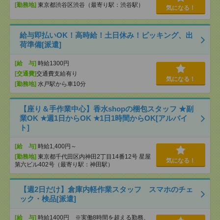
[勤務地]
東京都渋谷区渋谷（最寄り駅：渋谷駅）
気になる！
給与即払いOK！高時給！土日休み！ピッキング、出
荷準備[派遣]
[給 与]
時給1300円
[交通費]
交通費支給有り
気になる！
[勤務地]
水戸駅から車10分
【座り＆手作業中心】香水shopの梱包スタッフ ★副
業OK ★週1日からOK ★1日1時間からOK[アルバイ
ト]
[給 与]
時給1,400円～
[勤務地]
東京都千代田区内神田2丁目14番12号 星屋
気になる！
第六ビル402号（最寄り駅：神田駅）
【週2日だけ】倉庫内軽作業スタッフ スマホのチェ
ック・検品[派遣]
[給 与]
時給1400円 ※実働8時間を超える勤務、