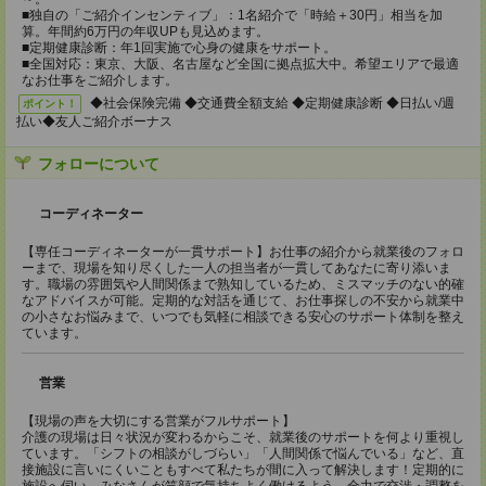
■独自の「ご紹介インセンティブ」：1名紹介で「時給＋30円」相当を加
算。年間約6万円の年収UPも見込めます。
■定期健康診断：年1回実施で心身の健康をサポート。
■全国対応：東京、大阪、名古屋など全国に拠点拡大中。希望エリアで最適
なお仕事をご紹介します。
◆社会保険完備 ◆交通費全額支給 ◆定期健康診断 ◆日払い/週
ポイント！
払い◆友人ご紹介ボーナス
フォローについて
コーディネーター
【専任コーディネーターが一貫サポート】お仕事の紹介から就業後のフォロ
ーまで、現場を知り尽くした一人の担当者が一貫してあなたに寄り添いま
す。職場の雰囲気や人間関係まで熟知しているため、ミスマッチのない的確
なアドバイスが可能。定期的な対話を通じて、お仕事探しの不安から就業中
の小さなお悩みまで、いつでも気軽に相談できる安心のサポート体制を整え
ています。
営業
【現場の声を大切にする営業がフルサポート】
介護の現場は日々状況が変わるからこそ、就業後のサポートを何より重視し
ています。「シフトの相談がしづらい」「人間関係で悩んでいる」など、直
接施設に言いにくいこともすべて私たちが間に入って解決します！定期的に