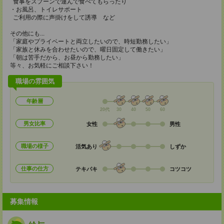
食事をスプーンで運んで食べてもらったり
・お風呂、トイレサポート
ご利用の際に声掛けをして誘導 など
その他にも...
「家庭やプライベートと両立したいので、時短勤務したい」
「家族と休みを合わせたいので、曜日固定して働きたい」
「朝は苦手だから、お昼から勤務したい」
等々、お気軽にご相談下さい！
職場の雰囲気
年齢層
20代
30
40
50
60
男女比率
女性
男性
職場の様子
活気あり
しずか
仕事の仕方
テキパキ
コツコツ
募集情報