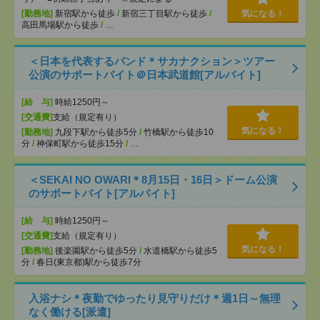
[勤務地]
新宿駅から徒歩
/
新宿三丁目駅から徒歩
/
気になる！
高田馬場駅から徒歩
/
…
＜日本を代表するバンド＊サカナクション＞ツアー
公演のサポートバイト＠日本武道館[アルバイト]
[給 与]
時給1250円～
[交通費]
支給（規定有り）
気になる！
[勤務地]
九段下駅から徒歩5分
/
竹橋駅から徒歩10
分
/
神保町駅から徒歩15分
/
…
＜SEKAI NO OWARI＊8月15日・16日＞ドーム公演
のサポートバイト[アルバイト]
[給 与]
時給1250円～
[交通費]
支給（規定有り）
気になる！
[勤務地]
後楽園駅から徒歩5分
/
水道橋駅から徒歩5
分
/
春日(東京都)駅から徒歩7分
入浴ナシ＊夜勤でゆったり見守りだけ＊週1日～無理
なく働ける[派遣]