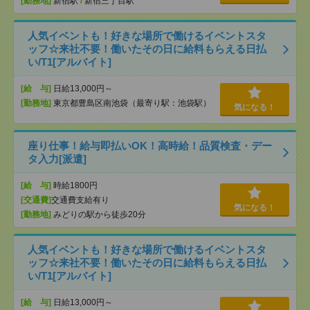
[勤務地]
新宿駅
/
新宿三丁目駅
人気イベントも！好きな場所で働けるイベントスタ
ッフ☆来社不要！働いたその日に給料もらえる日払
い/T1[アルバイト]
[給 与]
日給13,000円～
[勤務地]
東京都豊島区南池袋（最寄り駅：池袋駅）
気になる！
座り仕事！給与即払いOK！高時給！品質検査・デー
タ入力[派遣]
[給 与]
時給1800円
[交通費]
交通費支給有り
気になる！
[勤務地]
みどりの駅から徒歩20分
人気イベントも！好きな場所で働けるイベントスタ
ッフ☆来社不要！働いたその日に給料もらえる日払
い/T1[アルバイト]
[給 与]
日給13,000円～