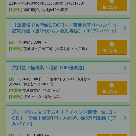
22時～翌5時勤務の場合25％割増：時給1750円
気になる！
[勤務地]
南船橋駅から徒歩10分程度
【無資格でも時給1,730円～】夜間見守りヘルパー✨
訪問介護（週1日から／夜勤専従） /Jb[アルバイト]
[給 与]
時給1,730円～
[勤務地]
茨城県水戸市宮町（最寄り駅：水戸駅）
気になる！
大田区！軽作業！時給1800円[派遣]
[給 与]
時給1800円 日額平均1万4400円/月額30
万2400円/残込39万2400円
[交通費]
交通費支給（規定あり）
気になる！
[勤務地]
流通センター駅から車
Jリーグのスタジアムも！？イベント警備｜週1日～
OK！｜研修手当3万円＋入社祝い金5万円支給！[ア
ルバイト]
[給 与]
日給10,500円～