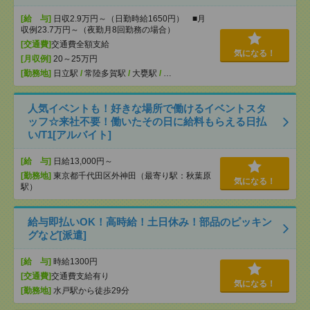
[給 与]
日収2.9万円～（日勤時給1650円） ■月
収例23.7万円～（夜勤月8回勤務の場合）
[交通費]
交通費全額支給
気になる！
[月収例]
20～25万円
[勤務地]
日立駅
/
常陸多賀駅
/
大甕駅
/
…
人気イベントも！好きな場所で働けるイベントスタ
ッフ☆来社不要！働いたその日に給料もらえる日払
い/T1[アルバイト]
[給 与]
日給13,000円～
[勤務地]
東京都千代田区外神田（最寄り駅：秋葉原
気になる！
駅）
給与即払いOK！高時給！土日休み！部品のピッキン
グなど[派遣]
[給 与]
時給1300円
[交通費]
交通費支給有り
気になる！
[勤務地]
水戸駅から徒歩29分