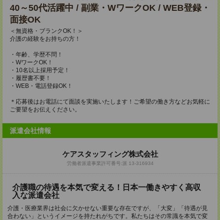
40～50代活躍中 / 副業・WワークOK / WEB登録・
面接OK
＜無資格・ブランクOK！＞
介護の経験をお持ちの方！
・年齢、学歴不問！
・WワークOK！
・10名以上採用予定！
・履歴書不要！
・WEB・電話登録OK！
＊応募後はお電話にて面談を実施いたします！ご希望の働き方などお気軽に
ご要望をお伝えください。
派遣会社情報
ケアスタッフィング株式会社
労働者派遣事業許可番号:派 13-316934
介護職の待遇を本気で変える！日本一働きやすく高収
入な派遣会社
介護・医療業界は社会に欠かせない重要な存在ですが、「大変」「待遇が見
合わない」というイメージを持たれがちです。私たちはその常識を本気で変