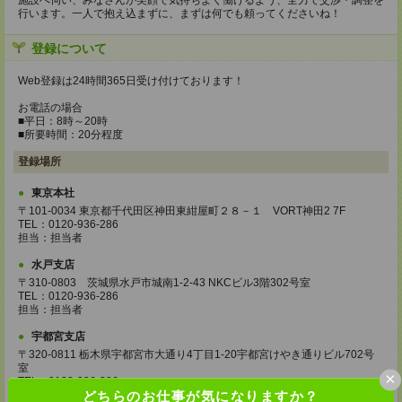
施設へ伺い、みなさんが笑顔で気持ちよく働けるよう、全力で交渉・調整を
行います。一人で抱え込まずに、まずは何でも頼ってくださいね！
登録について
Web登録は24時間365日受け付けております！
お電話の場合
■平日：8時～20時
■所要時間：20分程度
登録場所
東京本社
〒101-0034 東京都千代田区神田東紺屋町２８－１ VORT神田2 7F
TEL：0120-936-286
担当：担当者
水戸支店
〒310-0803 茨城県水戸市城南1-2-43 NKCビル3階302号室
TEL：0120-936-286
担当：担当者
宇都宮支店
〒320-0811 栃木県宇都宮市大通り4丁目1-20宇都宮けやき通りビル702号
室
×
TEL：0120-936-286
どちらのお仕事が気になりますか？
担当：担当者