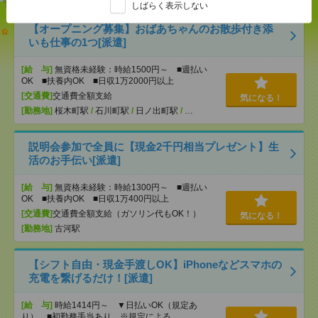
しばらく表示しない
【オープニング募集】おばあちゃんのお散歩付き添
いも仕事の1つ[派遣]
[給 与]
無資格未経験：時給1500円～ ■週払い
OK ■扶養内OK ■日収1万2000円以上
[交通費]
交通費全額支給
気になる！
[勤務地]
桜木町駅
/
石川町駅
/
日ノ出町駅
/
…
説明会参加で全員に【現金2千円相当プレゼント】生
活のお手伝い[派遣]
[給 与]
無資格未経験：時給1300円～ ■週払い
OK ■扶養内OK ■日収1万400円以上
[交通費]
交通費全額支給（ガソリン代もOK！）
気になる！
[勤務地]
古河駅
【シフト自由・現金手渡しOK】iPhoneなどスマホの
充電を繋げるだけ！[派遣]
[給 与]
時給1414円～ ▼日払いOK（規定あ
り） ■初勤務手当あり ※規定による