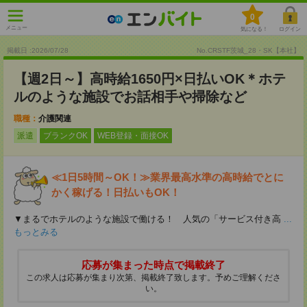
0
メニュー
気になる！
ログイン
掲載日 :2026
/
07
/
28
No.CRSTF茨城_28・SK【本社】
【週2日～】高時給1650円×日払いOK＊ホテ
ルのような施設でお話相手や掃除など
職種：
介護関連
派遣
ブランクOK
WEB登録・面接OK
≪1日5時間～OK！≫業界最高水準の高時給でとに
かく稼げる！日払いもOK！
▼まるでホテルのような施設で働ける！ 人気の「サービス付き高
...
もっとみる
応募が集まった時点で掲載終了
この求人は応募が集まり次第、掲載終了致します。予めご理解くださ
い。