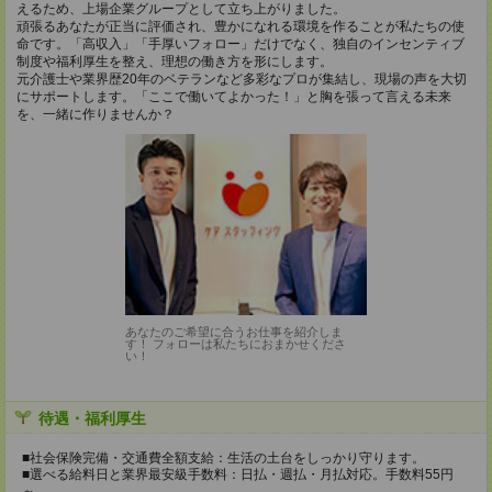
えるため、上場企業グループとして立ち上がりました。
頑張るあなたが正当に評価され、豊かになれる環境を作ることが私たちの使
命です。「高収入」「手厚いフォロー」だけでなく、独自のインセンティブ
制度や福利厚生を整え、理想の働き方を形にします。
元介護士や業界歴20年のベテランなど多彩なプロが集結し、現場の声を大切
にサポートします。「ここで働いてよかった！」と胸を張って言える未来
を、一緒に作りませんか？
あなたのご希望に合うお仕事を紹介しま
す！ フォローは私たちにおまかせくださ
い！
待遇・福利厚生
■社会保険完備・交通費全額支給：生活の土台をしっかり守ります。
■選べる給料日と業界最安級手数料：日払・週払・月払対応。手数料55円
～。