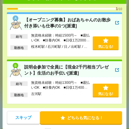
1
/10
【オープニング募集】おばあちゃんのお散歩
付き添いも仕事の1つ[派遣]
応募ページへ
無資格未経験：時給1500円～ ■週払
給与
いOK ■扶養内OK ■日収1万2000円
以上
桜木町駅 / 石川町駅 / 日ノ出町駅 / …
気になる!
勤務地
気になる！
電話応募
説明会参加で全員に【現金2千円相当プレゼ
メール
LINE
で送る
で送る
ント】生活のお手伝い[派遣]
無資格未経験：時給1300円～ ■週払
給与
いOK ■扶養内OK ■日収1万400円
シェア
ツイート
ブックマーク
以上
古河駅
気になる!
勤務地
あなたの閲覧履歴からの
おすすめ
スキップ
どちらも気になる！