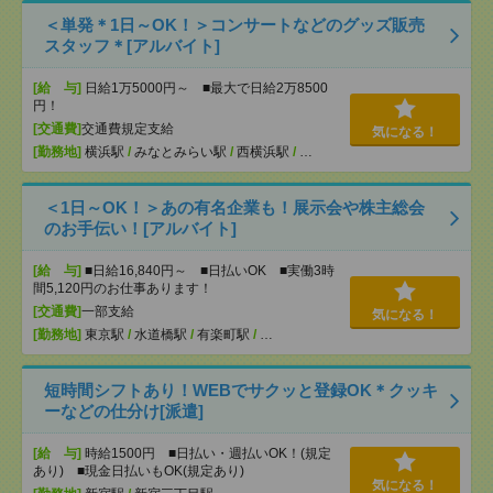
＜単発＊1日～OK！＞コンサートなどのグッズ販売
スタッフ＊[アルバイト]
[給 与]
日給1万5000円～ ■最大で日給2万8500
円！
[交通費]
交通費規定支給
気になる！
[勤務地]
横浜駅
/
みなとみらい駅
/
西横浜駅
/
…
＜1日～OK！＞あの有名企業も！展示会や株主総会
のお手伝い！[アルバイト]
[給 与]
■日給16,840円～ ■日払いOK ■実働3時
間5,120円のお仕事あります！
[交通費]
一部支給
気になる！
[勤務地]
東京駅
/
水道橋駅
/
有楽町駅
/
…
短時間シフトあり！WEBでサクッと登録OK＊クッキ
ーなどの仕分け[派遣]
[給 与]
時給1500円 ■日払い・週払いOK！(規定
あり) ■現金日払いもOK(規定あり)
気になる！