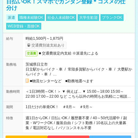
日払いOK！スマホでカンタン登録＊コスメの仕
分け
派遣
職種未経験OK
社会人未経験OK
大学生歓迎
ブランクOK
WEB登録・面接OK
時給1,500円～1,875円
給与
交通費別途支給あり
■ 交通費規定内支給 ※派遣先による
交通費
茨城県日立市
勤務地
日立駅からバイク・車
/
常陸多賀駅からバイク・車
/
大甕駅か
らバイク・車
/
…
■物流センターなど ■勤務地選べます
＜1日3時間～OK！＞ ▼ 例えば… ▼ 15:00～18:00 15:00～
勤務時間
22:00 17:00～22:00 など こちら以外の時間もお気軽にご相談く
ださい！
1日だけの単発OK！ ＃8月～ ＃9月～
期間
週1日からOK
/
日払いOK
/
履歴書不要
/
40～50代活躍中
/
副
特徴
業・WワークOK
/
服装自由
/
シフト勤務
/
10名以上の大量募
集
/
電話対応なし
/
パソコンスキル不要