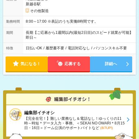
新越谷駅
その他製造
8:00～17:00 ※表記のうち実働8時間です。
勤務時間
長期【ご応募から1週間以内(最短2日目)のスピード就業が可能】
期間
即日～
日払いOK
/
履歴書不要
/
電話対応なし
/
パソコンスキル不要
特徴
気になる！
応募する
詳細へ
編集部イチオシ
【完全在宅！】難しい業務なし＆電話なし！ゆっくりの11
時～時短＊データ入力・事務、＜SEKAI NO OWARI＊8月15
日・16日＞ドーム公演のサポートバイトなど
(8/7UP!)