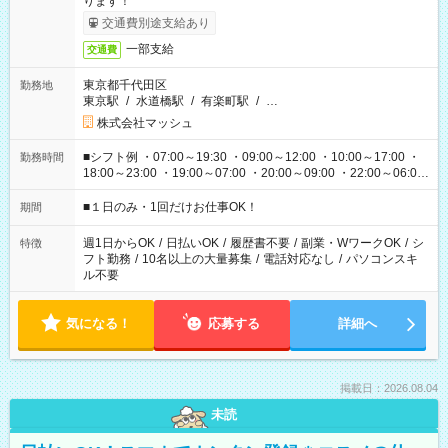
ります！
交通費別途支給あり
一部支給
交通費
東京都千代田区
勤務地
東京駅
/
水道橋駅
/
有楽町駅
/
…
株式会社マッシュ
■シフト例 ・07:00～19:30 ・09:00～12:00 ・10:00～17:00 ・
勤務時間
18:00～23:00 ・19:00～07:00 ・20:00～09:00 ・22:00～06:00
etc ★最短で3時間で5,120円のお仕事から 15時間で2万円近く稼
げるお仕事も！ ご希望のお時間に合わせてご紹介！ ※シフトは
■１日のみ・1回だけお仕事OK！
期間
現場によって異なります。 ※勿論、休憩時間はあるのでご安心
ください！
週1日からOK
/
日払いOK
/
履歴書不要
/
副業・WワークOK
/
シ
特徴
フト勤務
/
10名以上の大量募集
/
電話対応なし
/
パソコンスキ
ル不要
気になる！
応募する
詳細へ
掲載日：2026.08.04
未読