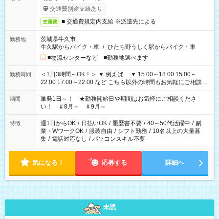
交通費別途支給あり
■ 交通費規定内支給 ※派遣先による
交通費
茨城県牛久市
勤務地
牛久駅からバイク・車
/
ひたち野うしく駅からバイク・車
■物流センターなど ■勤務地選べます
＜1日3時間～OK！＞ ▼ 例えば… ▼ 15:00～18:00 15:00～
勤務時間
22:00 17:00～22:00 など こちら以外の時間もお気軽にご相談く
ださい！
単発1日～！ ★勤務開始日や期間はお気軽にご相談くださ
期間
い！ ＃8月～ ＃9月～
週1日からOK
/
日払いOK
/
履歴書不要
/
40～50代活躍中
/
副
特徴
業・WワークOK
/
服装自由
/
シフト勤務
/
10名以上の大量募
集
/
電話対応なし
/
パソコンスキル不要
気になる！
応募する
詳細へ
未読