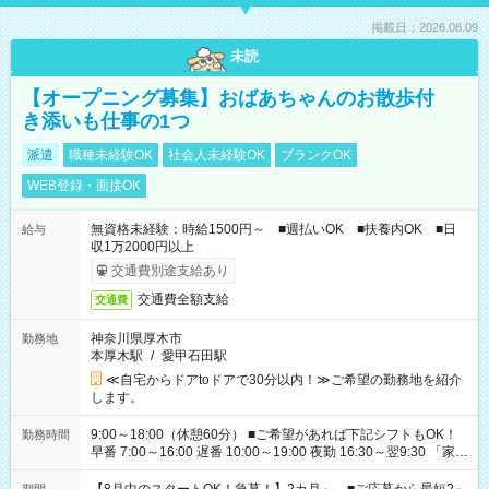
掲載日：2026.08.09
未読
【オープニング募集】おばあちゃんのお散歩付
き添いも仕事の1つ
派遣
職種未経験OK
社会人未経験OK
ブランクOK
WEB登録・面接OK
無資格未経験：時給1500円～ ■週払いOK ■扶養内OK ■日
給与
収1万2000円以上
交通費別途支給あり
交通費全額支給
交通費
神奈川県厚木市
勤務地
本厚木駅
/
愛甲石田駅
≪自宅からドアtoドアで30分以内！≫ご希望の勤務地を紹介
します。
9:00～18:00（休憩60分） ■ご希望があれば下記シフトもOK！
勤務時間
早番 7:00～16:00 遅番 10:00～19:00 夜勤 16:30～翌9:30 「家族
と休みを合わせたい」 「余裕を持って夕飯の準備がしたい」
「できれば残業はしたくない」 など、ご希望を教えてください