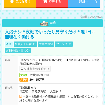
気になる！
応募する
詳細へ
掲載日：2026.08.08
未読
入浴ナシ＊夜勤でゆったり見守りだけ＊週1日～
無理なく働ける
派遣
社会人未経験OK
大学生歓迎
ブランクOK
WEB登録・面接OK
日収2.9万円～（日勤時給1650円） ■月収例23.7万円～（夜勤
給与
月8回勤務の場合）
交通費別途支給あり
交通費全額支給
交通費
20～25万円
月収例
茨城県日立市
勤務地
日立駅
/
常陸多賀駅
/
大甕駅
/
…
＜選べる勤務地＞介護施設や病院 ※ご自宅の近くなど、お
好きな場所を選べます！