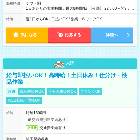
シフト制
勤務時間
1日あたりの実働時間：最大8時間/日 【夜勤】 22：00～翌9：
00 ※週1日～OK ／ 夜勤専従 ＊＊ 勤務時間例 ＊＊ ■22時か
ら翌7時 ■23時から翌8時 ■24時から翌9時 など ※上記の時間
週1日からOK / 日払いOK / 副業・WワークOK
特徴
内で8時間勤務（休憩1時間）ご利用者様により、時間は異なり
ます。 ※曜日固定（毎週同じ曜日での勤務となります）
気になる！
応募する
詳細へ
未読
給与即払いOK！高時給！土日休み！仕分け・検
品作業
派遣
職種未経験OK
社会人未経験OK
ブランクOK
WEB登録・面接OK
時給1600円
給与
交通費別途支給あり
交通費支給有り
交通費
埼玉県越谷市
勤務地