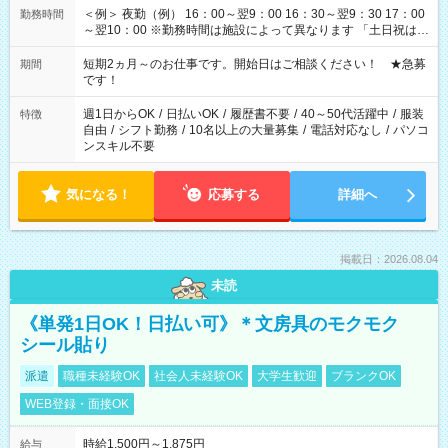
＜例＞ 夜勤（例） 16：00～翌9：00 16：30～翌9：30 17：00
勤務時間
～翌10：00 ※勤務時間は施設によって異なります 「土日祝は休
みたい」 「しっかり稼ぎたい」 「もう少し遅い時間から始めた
い」など ご希望にあったお仕事をご案内いたします。 ※未経験
短期2ヵ月～のお仕事です。開始日はご相談ください！ ★急募
期間
の方の場合は1～2ヶ月間は日中での仕事を経験いただき、 お
です！
仕事に慣れてからの夜勤になります。 ★家庭の都合でお休みが
必要な場合も遠慮なくご相談ください。
週1日からOK
/
日払いOK
/
履歴書不要
/
40～50代活躍中
/
服装
特徴
自由
/
シフト勤務
/
10名以上の大量募集
/
電話対応なし
/
パソコ
ンスキル不要
気になる！
応募する
詳細へ
掲載日：2026.08.04
未読
《単発1日OK！日払い可》＊文房具のモクモク
シール貼り
派遣
職種未経験OK
社会人未経験OK
大学生歓迎
ブランクOK
WEB登録・面接OK
時給1,500円～1,875円
給与