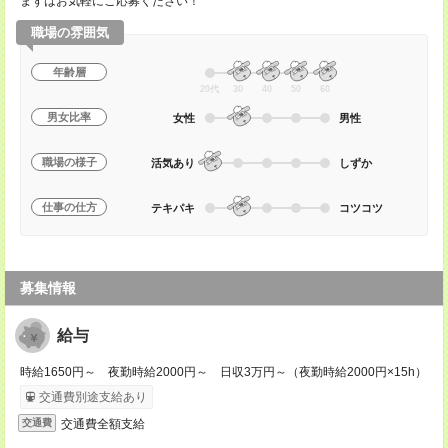
まずはお気軽にご応募ください！
職場の雰囲気
年齢層
20代
30
40
50
60
男女比率
女性
男性
職場の様子
活気あり
しずか
仕事の仕方
テキパキ
コツコツ
募集情報
給与
時給1650円～ 夜勤時給2000円～ 日収3万円～（夜勤時給2000円×15h）
交通費別途支給あり
交通費全額支給
交通費