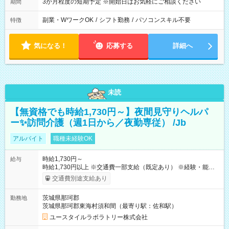
3か月程度の短期予定 ※開始日はお気軽にご相談ください
期間
副業・WワークOK
/
シフト勤務
/
パソコンスキル不要
特徴
気になる！
応募する
詳細へ
未読
【無資格でも時給1,730円～】夜間見守りヘルパ
ー✨訪問介護（週1日から／夜勤専従） /Jb
アルバイト
職種未経験OK
時給1,730円～
給与
時給1,730円以上 ※交通費一部支給（既定あり） ※経験・能力を
考慮して決定します 【収入例】 週1回勤務の場合：1,730円×8時
交通費別途支給あり
間×4回=5万5,360円 週3回勤務の場合：1,730円×8時間×12回
=16万6,080円 【試用期間】試用期間あり 試用期間の長さ：2ヶ
茨城県那珂郡
勤務地
月 ※ 雇用形態と給与に、本採用時と異なる部分があります。 雇
茨城県那珂郡東海村須和間（最寄り駅：佐和駅）
用形態：本採用時と同じです。 給与：時給 1,510円以上
ユースタイルラボラトリー株式会社