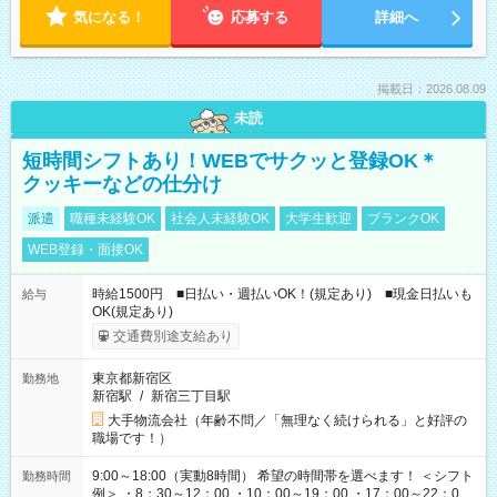
気になる！
応募する
詳細へ
掲載日：2026.08.09
未読
短時間シフトあり！WEBでサクッと登録OK＊
クッキーなどの仕分け
派遣
職種未経験OK
社会人未経験OK
大学生歓迎
ブランクOK
WEB登録・面接OK
時給1500円 ■日払い・週払いOK！(規定あり) ■現金日払いも
給与
OK(規定あり)
交通費別途支給あり
東京都新宿区
勤務地
新宿駅
/
新宿三丁目駅
大手物流会社（年齢不問／「無理なく続けられる」と好評の
職場です！）
9:00～18:00（実動8時間） 希望の時間帯を選べます！ ＜シフト
勤務時間
例＞ ・8：30～12：00 ・10：00～19：00 ・17：00～22：00