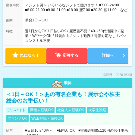
＜シフト例＞ いろいろなシフトで働けます！ ■7:00-24:00
勤務時間
■8:00-21:00 ■9:00-21:00 ■18:00-翌7:00 ■20:30-翌11:00 など
単発1日～OK!
期間
週1日からOK
/
日払いOK
/
履歴書不要
/
40～50代活躍中
/
副
特徴
業・WワークOK
/
服装自由
/
シフト勤務
/
電話対応なし
/
パソ
コンスキル不要
気になる！
応募する
詳細へ
掲載日：2026.08.08
未読
＜1日～OK！＞あの有名企業も！展示会や株主
総会のお手伝い！
アルバイト
職種未経験OK
社会人未経験OK
大学生歓迎
ブランクOK
WEB登録・面接OK
■日給16,840円～ ■日払いOK ■実働3時間5,120円のお仕事あ
給与