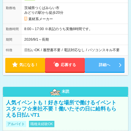
茨城県つくばみらい市
勤務地
みどりの駅から徒歩20分
素材系メーカー
8:00～17:00 ※表記のうち実働8時間です。
勤務時間
2026/9/1～長期
期間
日払いOK
/
履歴書不要
/
電話対応なし
/
パソコンスキル不要
特徴
気になる！
応募する
詳細へ
未読
人気イベントも！好きな場所で働けるイベント
スタッフ☆来社不要！働いたその日に給料もら
える日払い/T1
アルバイト
職種未経験OK