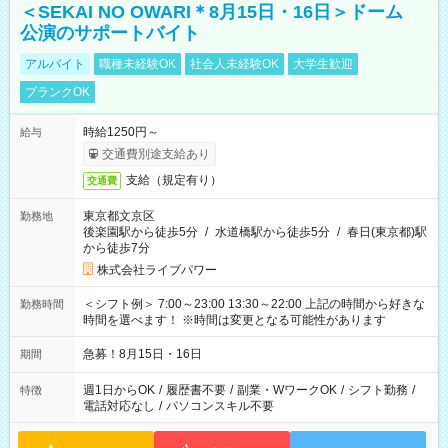
＜SEKAI NO OWARI＊8月15日・16日＞ドーム
公演のサポートバイト
アルバイト
職種未経験OK
社会人未経験OK
大学生歓迎
ブランクOK
時給1250円～
給与
交通費別途支給あり
支給（規定有り）
交通費
東京都文京区
勤務地
後楽園駅から徒歩5分
/
水道橋駅から徒歩5分
/
春日(東京都)駅
から徒歩7分
株式会社ライブパワー
＜シフト例＞ 7:00～23:00 13:30～22:00 上記の時間から好きな
勤務時間
時間を選べます！ ※時間は変更となる可能性があります
急募！8月15日・16日
期間
週1日からOK
/
履歴書不要
/
副業・WワークOK
/
シフト勤務
/
特徴
電話対応なし
/
パソコンスキル不要