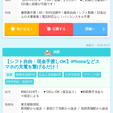
【8月中のスタートOK！急募！】2カ月～ ■ご応募から最短2～
期間
ね。 ※Wワーク希望の方へ 今ご覧のお仕事で希望する勤務時間
3日後に就業が可能です！
と、もう1つのお仕事の勤務時間。 合計で週40時間を超える場
合は応募できません。
履歴書不要
/
40～50代活躍中
/
服装自由
/
シフト勤務
/
10名以
特徴
上の大量募集
/
電話対応なし
/
パソコンスキル不要
気になる！
応募する
詳細へ
掲載日：2026.08.07
未読
【シフト自由・現金手渡しOK】iPhoneなどス
マホの充電を繋げるだけ！
派遣
職種未経験OK
社会人未経験OK
大学生歓迎
ブランクOK
WEB登録・面接OK
時給1414円～ ▼日払いOK（規定あり） ■初勤務手当あり
給与
※規定による
東京都新宿区
勤務地
新宿駅から徒歩
/
新宿三丁目駅から徒歩
/
高田馬場駅から徒歩
/
…