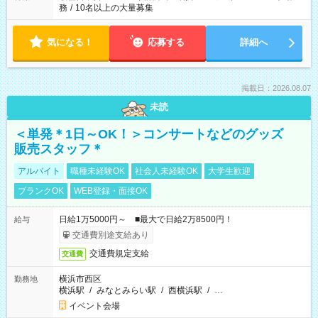
務
/
10名以上の大量募集
気になる！
応募する
詳細へ
掲載日：2026.08.07
未読
＜単発＊1日～OK！＞コンサートなどのグッズ
販売スタッフ＊
アルバイト
職種未経験OK
社会人未経験OK
大学生歓迎
ブランクOK
WEB登録・面接OK
日給1万5000円～ ■最大で日給2万8500円！
給与
交通費別途支給あり
交通費規定支給
交通費
横浜市西区
勤務地
横浜駅
/
みなとみらい駅
/
西横浜駅
/
…
イベント会場