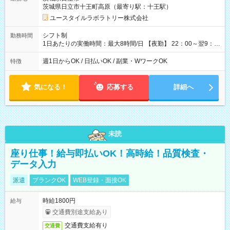
月 ※ 雇用形態と給与に、本採用時と異なる部分があります。 雇
茨城県日立市十王町高原（最寄り駅：十王駅）
用形態：本採用時と同じです。 給与：時給 1,510円以上
ユースタイルラボラトリー株式会社
シフト制
勤務時間
1日あたりの実働時間：最大8時間/日 【夜勤】 22：00～翌9：
00 ※週1日～OK ／ 夜勤専従 ＊＊ 勤務時間例 ＊＊ ■22時か
ら翌7時 ■23時から翌8時 ■24時から翌9時 など ※上記の時間
週1日からOK / 日払いOK / 副業・WワークOK
特徴
内で8時間勤務（休憩1時間）ご利用者様により、時間は異なり
ます。 ※曜日固定（毎週同じ曜日での勤務となります）
気になる！
応募する
詳細へ
未読
座り仕事！給与即払いOK！高時給！品質検査・
データ入力
派遣
ブランクOK
WEB登録・面接OK
時給1800円
給与
交通費別途支給あり
交通費支給有り
交通費