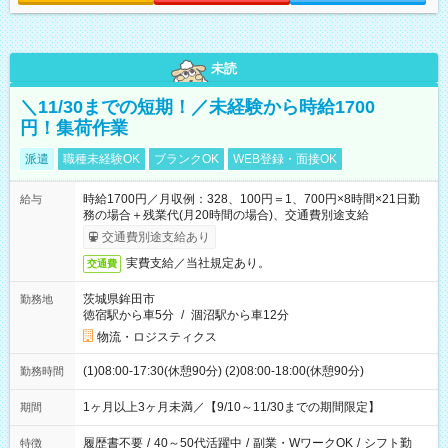
未読
＼11/30までの短期！／未経験から時給1700
円！集荷作業
派遣
職種未経験OK
ブランクOK
WEB登録・面接OK
時給1700円／月収例：328、100円＝1、700円×8時間×21日勤
給与
務の場合＋残業代(月20時間の場合)、交通費別途支給
交通費別途支給あり
実費支給／当社規定あり。
交通費
茨城県鉾田市
勤務地
徳宿駅から車5分
/
涸沼駅から車12分
物流・ロジスティクス
(1)08:00-17:30(休憩90分) (2)08:00-18:00(休憩90分)
勤務時間
1ヶ月以上3ヶ月未満／【9/10～11/30までの期間限定】
期間
履歴書不要
/
40～50代活躍中
/
副業・WワークOK
/
シフト勤
特徴