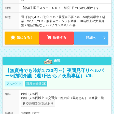
・13：00～22：00 ・22：00～翌6：00 など
【急募】即日スタートＯＫ！ 単発1日のみから働けます。
期間
週1日からOK
/
日払いOK
/
履歴書不要
/
40～50代活躍中
/
副
特徴
業・WワークOK
/
服装自由
/
シフト勤務
/
10名以上の大量募
集
/
電話対応なし
/
パソコンスキル不要
気になる！
応募する
詳細へ
未読
【無資格でも時給1,730円～】夜間見守りヘルパ
ー✨訪問介護（週1日から／夜勤専従） /Jb
アルバイト
職種未経験OK
時給1,730円～
給与
時給1,730円以上 ※交通費一部支給（既定あり） ※経験・能力を
考慮して決定します 【収入例】 週1回勤務の場合：1,730円×8時
交通費別途支給あり
間×4回=5万5,360円 週3回勤務の場合：1,730円×8時間×12回
=16万6,080円 【試用期間】試用期間あり 試用期間の長さ：2ヶ
茨城県日立市
勤務地