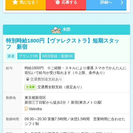
気になる！
応募する
詳細へ
未読
特別時給1800円【ヴァレクストラ】短期スタッ
フ 新宿
派遣
ブランクOK
WEB登録・面接OK
時給1800円 ※ご経験・スキルにより優遇 スマホでかんたんに
給与
前払いで給与が受け取れます（※上限、条件あり）
交通費別途支給あり
交通費全額支給（規定あり）
交通費
東京都新宿区
勤務地
新宿三丁目駅から徒歩2分
/
新宿(東京メトロ)駅
Valextra
09:30～20:30 実働7.5時間／休憩1.5時間 営業時間に合わせた
勤務時間
シフト制