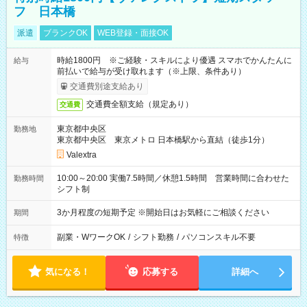
フ 日本橋
派遣
ブランクOK
WEB登録・面接OK
時給1800円 ※ご経験・スキルにより優遇 スマホでかんたんに
給与
前払いで給与が受け取れます（※上限、条件あり）
交通費別途支給あり
交通費全額支給（規定あり）
交通費
東京都中央区
勤務地
東京都中央区 東京メトロ 日本橋駅から直結（徒歩1分）
Valextra
10:00～20:00 実働7.5時間／休憩1.5時間 営業時間に合わせた
勤務時間
シフト制
3か月程度の短期予定 ※開始日はお気軽にご相談ください
期間
副業・WワークOK
/
シフト勤務
/
パソコンスキル不要
特徴
気になる！
応募する
詳細へ