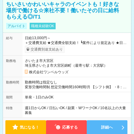
ちいさいかわいいキャラのイベントも！好きな
場所で働ける☆来社不要！働いたその日に給料
もらえる◎/T1
アルバイト
職種未経験OK
日給13,000円～
給与
＋交通費支給 ★交通費全額支給！ ┗案件により規定あり ★日払
いOK！（規定あり） ┗働いたその日に現金GET♪ お仕事後はコ
交通費別途支給あり
ンビニATMから 日払い分を引き落とせます！ 【試用期間】試
用期間なし
さいたま市大宮区
勤務地
埼玉県さいたま市大宮区錦町（最寄り駅：大宮駅）
株式会社ワンベルウッズ
勤務時間は指定なし
勤務時間
変形労働時間制 想定労働時間160時間/月 【シフト例】 ・8：00
～21：00
単発・1日のみOK
期間
週1日からOK / 日払いOK / 副業・WワークOK / 10名以上の大量
特徴
募集
気になる！
応募する
詳細へ