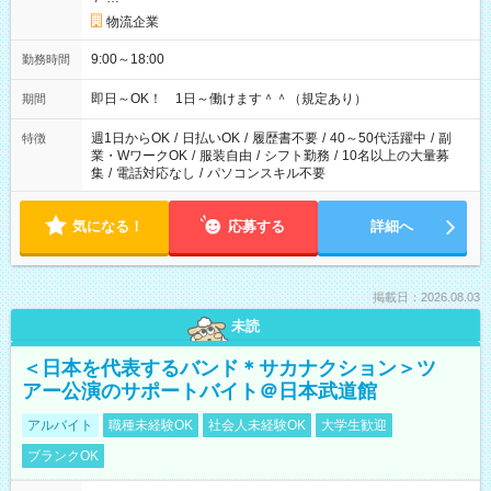
物流企業
9:00～18:00
勤務時間
即日～OK！ 1日～働けます＾＾（規定あり）
期間
週1日からOK
/
日払いOK
/
履歴書不要
/
40～50代活躍中
/
副
特徴
業・WワークOK
/
服装自由
/
シフト勤務
/
10名以上の大量募
集
/
電話対応なし
/
パソコンスキル不要
気になる！
応募する
詳細へ
掲載日：2026.08.03
未読
＜日本を代表するバンド＊サカナクション＞ツ
アー公演のサポートバイト＠日本武道館
アルバイト
職種未経験OK
社会人未経験OK
大学生歓迎
ブランクOK