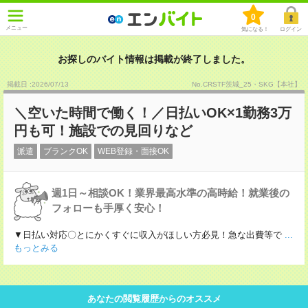
0
メニュー
気になる！
ログイン
お探しのバイト情報は掲載が終了しました。
掲載日 :2026
/
07
/
13
No.CRSTF茨城_25・SKG【本社】
＼空いた時間で働く！／日払いOK×1勤務3万
円も可！施設での見回りなど
派遣
ブランクOK
WEB登録・面接OK
週1日～相談OK！業界最高水準の高時給！就業後の
フォローも手厚く安心！
▼日払い対応〇とにかくすぐに収入がほしい方必見！急な出費等で
...
もっとみる
あなたの閲覧履歴からのオススメ