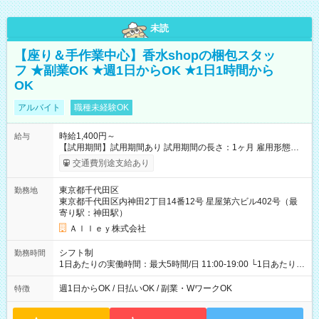
未読
【座り＆手作業中心】香水shopの梱包スタッ
フ ★副業OK ★週1日からOK ★1日1時間から
OK
アルバイト
職種未経験OK
時給1,400円～
給与
【試用期間】試用期間あり 試用期間の長さ：1ヶ月 雇用形態、
給与は本採用時と同じです。
交通費別途支給あり
東京都千代田区
勤務地
東京都千代田区内神田2丁目14番12号 星屋第六ビル402号（最
寄り駅：神田駅）
Ａｌｌｅｙ株式会社
シフト制
勤務時間
1日あたりの実働時間：最大5時間/日 11:00-19:00 └1日あたりの
実働時間：1-5時間 └上記の時間帯内であれば、いつでも勤務可
能！ └平日・土曜日の中で、お好きな曜日でご勤務いただけま
週1日からOK / 日払いOK / 副業・WワークOK
特徴
す！ 【シフト例】 ・11:00～14:00 ・16:30～19:00 ・13:00～
18:00 などのように、自由な働き方が可能なお仕事です！