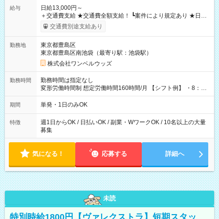
日給13,000円～
給与
＋交通費支給 ★交通費全額支給！ ┗案件により規定あり ★日払
いOK！（規定あり） ┗働いたその日に現金GET♪ お仕事後はコ
交通費別途支給あり
ンビニATMから 日払い分を引き落とせます！ 【試用期間】試
用期間なし
東京都豊島区
勤務地
東京都豊島区南池袋（最寄り駅：池袋駅）
株式会社ワンベルウッズ
勤務時間は指定なし
勤務時間
変形労働時間制 想定労働時間160時間/月 【シフト例】 ・8：00
～21：00
単発・1日のみOK
期間
週1日からOK / 日払いOK / 副業・WワークOK / 10名以上の大量
特徴
募集
気になる！
応募する
詳細へ
未読
特別時給1800円【ヴァレクストラ】短期スタッ