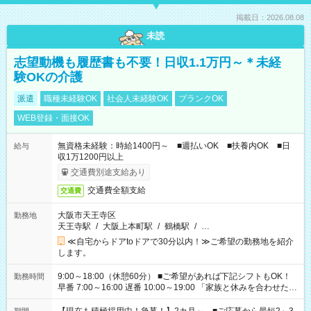
掲載日：2026.08.08
未読
志望動機も履歴書も不要！日収1.1万円～＊未経
験OKの介護
派遣
職種未経験OK
社会人未経験OK
ブランクOK
WEB登録・面接OK
無資格未経験：時給1400円～ ■週払いOK ■扶養内OK ■日
給与
収1万1200円以上
交通費別途支給あり
交通費全額支給
交通費
大阪市天王寺区
勤務地
天王寺駅
/
大阪上本町駅
/
鶴橋駅
/
…
≪自宅からドアtoドアで30分以内！≫ご希望の勤務地を紹介
します。
9:00～18:00（休憩60分） ■ご希望があれば下記シフトもOK！
勤務時間
早番 7:00～16:00 遅番 10:00～19:00 「家族と休みを合わせた
い」 「余裕を持って夕飯の準備がしたい」 「できれば残業はし
たくない」 など、ご希望を教えてくださいね。 ※Wワーク希望