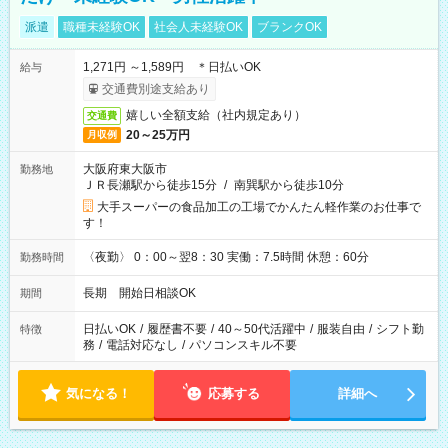
派遣
職種未経験OK
社会人未経験OK
ブランクOK
1,271円 ～1,589円 ＊日払いOK
給与
交通費別途支給あり
嬉しい全額支給（社内規定あり）
交通費
20～25万円
月収例
大阪府東大阪市
勤務地
ＪＲ長瀬駅から徒歩15分
/
南巽駅から徒歩10分
大手スーパーの食品加工の工場でかんたん軽作業のお仕事で
す！
〈夜勤〉 0：00～翌8：30 実働：7.5時間 休憩：60分
勤務時間
長期 開始日相談OK
期間
日払いOK
/
履歴書不要
/
40～50代活躍中
/
服装自由
/
シフト勤
特徴
務
/
電話対応なし
/
パソコンスキル不要
気になる！
応募する
詳細へ