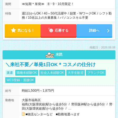
≪短期＊単発≫ 8・9・10月限定！
期間
週1日からOK
/
40～50代活躍中
/
副業・WワークOK
/
シフト勤
特徴
務
/
10名以上の大量募集
/
パソコンスキル不要
気になる！
応募する
詳細へ
掲載日：2026.08.08
未読
＼来社不要／単発1日OK＊コスメの仕分け
派遣
職種未経験OK
社会人未経験OK
大学生歓迎
ブランクOK
WEB登録・面接OK
時給1,500円～1,875円
給与
大阪市福島区
勤務地
福島(大阪環状線)駅から徒歩5分
/
野田阪神駅から徒歩5分
/
野
田(大阪環状線)駅から徒歩5分
/
…
■物流センターなど ■勤務地選べます