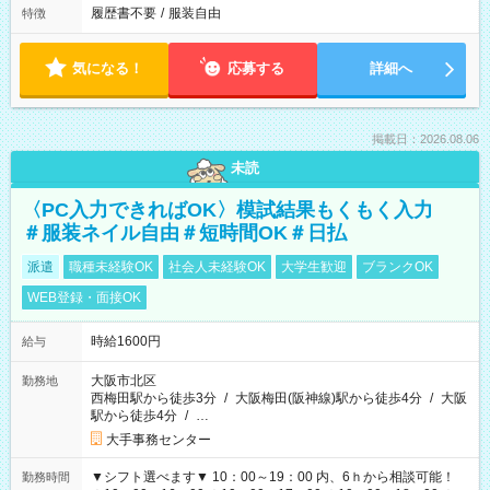
履歴書不要
/
服装自由
特徴
気になる！
応募する
詳細へ
掲載日：2026.08.06
未読
〈PC入力できればOK〉模試結果もくもく入力
＃服装ネイル自由＃短時間OK＃日払
派遣
職種未経験OK
社会人未経験OK
大学生歓迎
ブランクOK
WEB登録・面接OK
時給1600円
給与
大阪市北区
勤務地
西梅田駅から徒歩3分
/
大阪梅田(阪神線)駅から徒歩4分
/
大阪
駅から徒歩4分
/
…
大手事務センター
▼シフト選べます▼ 10：00～19：00 内、6ｈから相談可能！
勤務時間