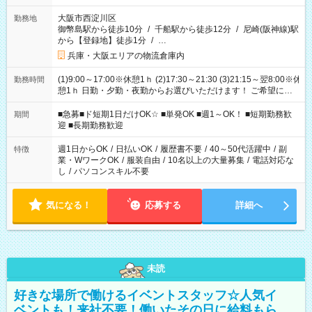
大阪市西淀川区
勤務地
御幣島駅から徒歩10分
/
千船駅から徒歩12分
/
尼崎(阪神線)駅
から【登録地】徒歩1分
/
…
兵庫・大阪エリアの物流倉庫内
(1)9:00～17:00※休憩1ｈ (2)17:30～21:30 (3)21:15～翌8:00※休
勤務時間
憩1ｈ 日勤・夕勤・夜勤からお選びいただけます！ ご希望に合
わせて働けるお仕事です(*^^*) 【その他選べる勤務時間】 8-17
時/9-17時/9-18時/10-18時/11-21時/18-22時/20-翌4時/21-翌5
■急募■ド短期1日だけOK☆ ■単発OK ■週1～OK！ ■短期勤務歓
期間
時/22-翌6時/0-翌8時 ご自身のご都合で選んで頂ける完全自由シ
迎 ■長期勤務歓迎
フト！
週1日からOK
/
日払いOK
/
履歴書不要
/
40～50代活躍中
/
副
特徴
業・WワークOK
/
服装自由
/
10名以上の大量募集
/
電話対応な
し
/
パソコンスキル不要
気になる！
応募する
詳細へ
未読
好きな場所で働けるイベントスタッフ☆人気イ
ベントも！来社不要！働いたその日に給料もら