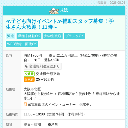
掲載日：2026.08.08
未読
≪子ども向けイベント≫補助スタッフ募集！学
生さん大歓迎！11時～
派遣
職種未経験OK
大学生歓迎
ブランクOK
WEB登録・面接OK
時給1700円 ※日収1.1万円以上（時給1700円×7時間の場
給与
合） ★日・週払いOK
交通費別途支給あり
交通費全額支給
交通費
25～30万円
月収例
大阪市北区
勤務地
大阪駅から徒歩1分
/
西梅田駅から徒歩1分
/
東梅田駅から徒
歩1分
/
…
家電量販店のイベントコーナー ※駅チカ
11:00～19:00（実働7時間 休憩1時間）
勤務時間
即日～短期 ※急募
期間