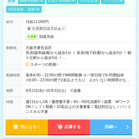
派遣
職種未経験OK
社会人未経験OK
大学生歓迎
ブランクOK
WEB登録・面接OK
日給12,000円
給与
交通費別途支給あり
別途支給
交通費
大阪市東住吉区
勤務地
長居(阪和線)駅から徒歩1分
/
長居(地下鉄)駅から徒歩5分
/
鶴
ケ丘駅から徒歩5分
/
…
スポーツの祭典✨
基本8:00～22:00の間で8時間勤務 ※一部日程で6:45開始有
勤務時間
※8:00～22:00の間で2名以上で入り、人がいない時間帯がない
ように相方と時間を分け合うイメージです
9月2日(水)~10月3日(土) ※急募
期間
週1日からOK
/
履歴書不要
/
40～50代活躍中
/
副業・Wワーク
特徴
OK
/
シフト勤務
/
10名以上の大量募集
/
電話対応なし
/
パソコ
ンスキル不要
気になる！
応募する
詳細へ