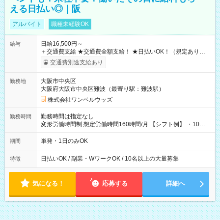
える日払い◎｜阪
アルバイト
職種未経験OK
日給16,500円～
給与
＋交通費支給 ★交通費全額支給！ ★日払いOK！（規定あり） ┗
働いたその日に現金GET♪ お仕事後はコンビニATMから 日払
交通費別途支給あり
い分を引き落とせます！ 【試用期間】試用期間なし
大阪市中央区
勤務地
大阪府大阪市中央区難波（最寄り駅：難波駅）
株式会社ワンベルウッズ
勤務時間は指定なし
勤務時間
変形労働時間制 想定労働時間160時間/月 【シフト例】 ・10：
00～20：00
単発・1日のみOK
期間
日払いOK / 副業・WワークOK / 10名以上の大量募集
特徴
気になる！
応募する
詳細へ