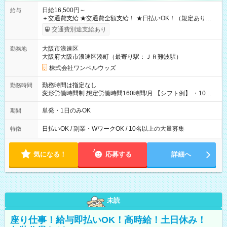
日給16,500円～
給与
＋交通費支給 ★交通費全額支給！ ★日払いOK！（規定あり） ┗
働いたその日に現金GET♪ お仕事後はコンビニATMから 日払
交通費別途支給あり
い分を引き落とせます！ 【試用期間】試用期間なし
大阪市浪速区
勤務地
大阪府大阪市浪速区湊町（最寄り駅：ＪＲ難波駅）
株式会社ワンベルウッズ
勤務時間は指定なし
勤務時間
変形労働時間制 想定労働時間160時間/月 【シフト例】 ・10：
00～20：00
単発・1日のみOK
期間
日払いOK / 副業・WワークOK / 10名以上の大量募集
特徴
気になる！
応募する
詳細へ
未読
座り仕事！給与即払いOK！高時給！土日休み！