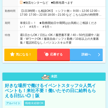
■物流センターなど ■勤務地選べます
【1日3時間～も相談OK!】 ＜シフト例＞ 9:00～12:00 12:00～
勤務時間
17:00 17:00～22:00 18:00～21:00 など こちら以外の時間帯も
お気軽にご相談ください！
単発1日～！ ★勤務開始日や期間はお気軽にご相談くださ
期間
い！ ＃8月～ ＃9月～
週1日からOK
/
日払いOK
/
履歴書不要
/
40～50代活躍中
/
副
特徴
業・WワークOK
/
服装自由
/
シフト勤務
/
10名以上の大量募
集
/
電話対応なし
/
パソコンスキル不要
気になる！
応募する
詳細へ
未読
好きな場所で働けるイベントスタッフ☆人気イ
ベントも！来社不要！働いたその日に給料もら
える日払い◎｜阪
アルバイト
職種未経験OK