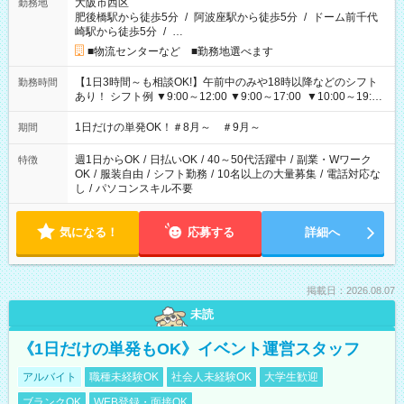
大阪市西区
勤務地
肥後橋駅から徒歩5分
/
阿波座駅から徒歩5分
/
ドーム前千代
崎駅から徒歩5分
/
…
■物流センターなど ■勤務地選べます
【1日3時間～も相談OK!】午前中のみや18時以降などのシフト
勤務時間
あり！ シフト例 ▼9:00～12:00 ▼9:00～17:00 ▼10:00～19:00
▼18:00～21:00
1日だけの単発OK！＃8月～ ＃9月～
期間
週1日からOK
/
日払いOK
/
40～50代活躍中
/
副業・Wワーク
特徴
OK
/
服装自由
/
シフト勤務
/
10名以上の大量募集
/
電話対応な
し
/
パソコンスキル不要
気になる！
応募する
詳細へ
掲載日：2026.08.07
未読
《1日だけの単発もOK》イベント運営スタッフ
アルバイト
職種未経験OK
社会人未経験OK
大学生歓迎
ブランクOK
WEB登録・面接OK