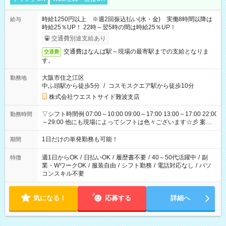
時給1250円以上 ※週2回振込払い(水・金) 実働8時間以降は
給与
時給25％UP！ 22時～翌5時の間は時給25％UP！
交通費別途支給あり
交通費はなんば駅～現場の最寄駅までの支給となりま
交通費
す。
大阪市住之江区
勤務地
中ふ頭駅から徒歩5分
/
コスモスクエア駅から徒歩10分
株式会社ウエストサイド難波支店
▽シフト時間例 07:00～10:00 09:00～17:00 13:00～17:00 22:00
勤務時間
～29:00 他にも現場によってシフトは色々ございます☆彡 案件
次第では午前中で終わるお仕事も...！
1日だけの単発勤務も可能！
期間
週1日からOK
/
日払いOK
/
履歴書不要
/
40～50代活躍中
/
副
特徴
業・WワークOK
/
服装自由
/
シフト勤務
/
電話対応なし
/
パソ
コンスキル不要
気になる！
応募する
詳細へ