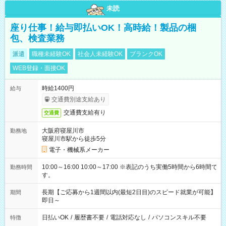
未読
座り仕事！給与即払いOK！高時給！製品の梱
包、検査業務
派遣
職種未経験OK
社会人未経験OK
ブランクOK
WEB登録・面接OK
時給1400円
給与
交通費別途支給あり
交通費支給有り
交通費
大阪府寝屋川市
勤務地
寝屋川市駅から徒歩5分
電子・機械系メーカー
10:00～16:00 10:00～17:00 ※表記のうち実働5時間から6時間で
勤務時間
す。
長期【ご応募から1週間以内(最短2日目)のスピード就業が可能】
期間
即日～
日払いOK
/
履歴書不要
/
電話対応なし
/
パソコンスキル不要
特徴