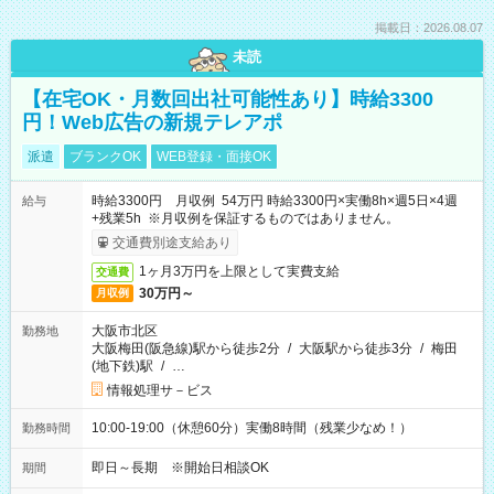
掲載日：2026.08.07
未読
【在宅OK・月数回出社可能性あり】時給3300
円！Web広告の新規テレアポ
派遣
ブランクOK
WEB登録・面接OK
時給3300円 月収例 54万円 時給3300円×実働8h×週5日×4週
給与
+残業5h ※月収例を保証するものではありません。
交通費別途支給あり
1ヶ月3万円を上限として実費支給
交通費
30万円～
月収例
大阪市北区
勤務地
大阪梅田(阪急線)駅から徒歩2分
/
大阪駅から徒歩3分
/
梅田
(地下鉄)駅
/
…
情報処理サ－ビス
10:00-19:00（休憩60分）実働8時間（残業少なめ！）
勤務時間
即日～長期 ※開始日相談OK
期間