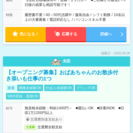
【現在も積極採用中！急募！】2カ月～ ■ご応募から最短2～3
期間
の方へ 今ご覧のお仕事で希望する勤務時間と、もう1つのお仕事
日後の就業も相談可能です！
の勤務時間。 合計で週40時間を超える場合は応募できません。
履歴書不要
/
40～50代活躍中
/
服装自由
/
シフト勤務
/
10名以
特徴
上の大量募集
/
電話対応なし
/
パソコンスキル不要
気になる！
応募する
詳細へ
掲載日：2026.08.08
未読
【オープニング募集】おばあちゃんのお散歩付
き添いも仕事の1つ
派遣
職種未経験OK
社会人未経験OK
ブランクOK
WEB登録・面接OK
無資格未経験：時給1400円～ ■週払いOK ■扶養内OK ■日
給与
収1万1200円以上
交通費別途支給あり
交通費全額支給
交通費