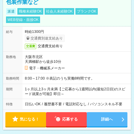
包装作業など
派遣
職種未経験OK
社会人未経験OK
ブランクOK
WEB登録・面接OK
時給1300円
給与
交通費別途支給あり
交通費支給有り
交通費
大阪市北区
勤務地
天満橋駅から徒歩10分
電子・機械系メーカー
8:00～17:00 ※表記のうち実働8時間です。
勤務時間
1ヶ月以上3ヶ月未満【ご応募から1週間以内(最短2日目)のスピ
期間
ード就業が可能】即日～
日払いOK
/
履歴書不要
/
電話対応なし
/
パソコンスキル不要
特徴
気になる！
応募する
詳細へ