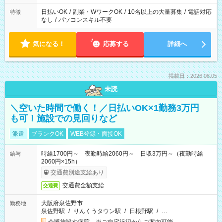
日払いOK
/
副業・WワークOK
/
10名以上の大量募集
/
電話対応
特徴
なし
/
パソコンスキル不要
気になる！
応募する
詳細へ
掲載日：2026.08.05
未読
＼空いた時間で働く！／日払いOK×1勤務3万円
も可！施設での見回りなど
派遣
ブランクOK
WEB登録・面接OK
時給1700円～ 夜勤時給2060円～ 日収3万円～（夜勤時給
給与
2060円×15h）
交通費別途支給あり
交通費全額支給
交通費
大阪府泉佐野市
勤務地
泉佐野駅
/
りんくうタウン駅
/
日根野駅
/
…