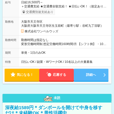
日給16,500円～
給与
＋交通費支給 ★交通費全額支給！ ★日払いOK！（規定あり） ┗
働いたその日に現金GET♪ お仕事後はコンビニATMから 日払
交通費別途支給あり
い分を引き落とせます！ 【試用期間】試用期間なし
大阪市天王寺区
勤務地
大阪府大阪市天王寺区生玉前町（最寄り駅：谷町九丁目駅）
株式会社ワンベルウッズ
勤務時間は指定なし
勤務時間
変形労働時間制 想定労働時間160時間/月 【シフト例】 ・10：
00～20：00
単発・1日のみOK
期間
日払いOK / 副業・WワークOK / 10名以上の大量募集
特徴
気になる！
応募する
詳細へ
未読
深夜給1589円＊ダンボールを開けて中身を移す
だけ＊未経験OK＊男性活躍中