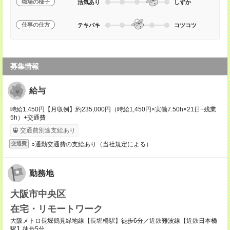
職場の様子
活気あり
しずか
仕事の仕方
テキパキ
コツコツ
募集情報
給与
時給1,450円【月収例】約235,000円（時給1,450円×実働7.50h×21日+残業
5h）+交通費
交通費別途支給あり
○通勤交通費の支給あり（当社規定による）
交通費
勤務地
大阪市中央区
在宅・リモートワーク
大阪メトロ長堀鶴見緑地線【長堀橋駅】徒歩6分／近鉄難波線【近鉄日本橋
駅】徒歩5分