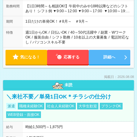
【1日3時間～も相談OK!】午前中のみや18時以降などのシフト
勤務時間
あり！ シフト例 ▼9:00～12:00 ▼9:00～17:00 ▼10:00～19:00
▼18:00～21:00
1日だけの単発OK！＃8月～ ＃9月～
期間
週1日からOK
/
日払いOK
/
40～50代活躍中
/
副業・Wワーク
特徴
OK
/
服装自由
/
シフト勤務
/
10名以上の大量募集
/
電話対応な
し
/
パソコンスキル不要
気になる！
応募する
詳細へ
掲載日：2026.08.08
未読
＼来社不要／単発1日OK＊チラシの仕分け
派遣
職種未経験OK
社会人未経験OK
大学生歓迎
ブランクOK
WEB登録・面接OK
時給1,500円～1,875円
給与