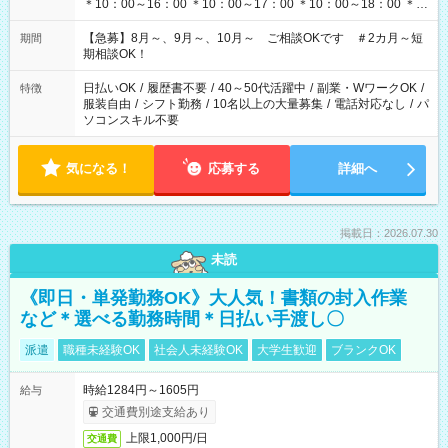
＊10：00～16：00 ＊10：00～17：00 ＊10：00～18：00 ＊
11：00～19：00 ＊12：00～19：00 ＊13：00～19：00
【急募】8月～、9月～、10月～ ご相談OKです ＃2カ月～短
期間
期相談OK！
日払いOK
/
履歴書不要
/
40～50代活躍中
/
副業・WワークOK
/
特徴
服装自由
/
シフト勤務
/
10名以上の大量募集
/
電話対応なし
/
パ
ソコンスキル不要
気になる！
応募する
詳細へ
掲載日：2026.07.30
未読
《即日・単発勤務OK》大人気！書類の封入作業
など＊選べる勤務時間＊日払い手渡し〇
派遣
職種未経験OK
社会人未経験OK
大学生歓迎
ブランクOK
時給1284円～1605円
給与
交通費別途支給あり
上限1,000円/日
交通費