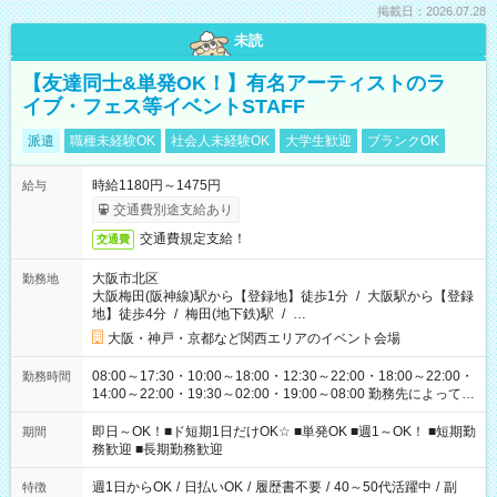
掲載日：2026.07.28
未読
【友達同士&単発OK！】有名アーティストのラ
イブ・フェス等イベントSTAFF
派遣
職種未経験OK
社会人未経験OK
大学生歓迎
ブランクOK
時給1180円～1475円
給与
交通費別途支給あり
交通費規定支給！
交通費
大阪市北区
勤務地
大阪梅田(阪神線)駅から【登録地】徒歩1分
/
大阪駅から【登録
地】徒歩4分
/
梅田(地下鉄)駅
/
…
大阪・神戸・京都など関西エリアのイベント会場
08:00～17:30・10:00～18:00・12:30～22:00・18:00～22:00・
勤務時間
14:00～22:00・19:30～02:00・19:00～08:00 勤務先によって勤
務時間は変わります！ イベント案件増加中！ 長時間から短時間
まで様々な勤務時間をご用意してますので 働ける日だけご勤務
即日～OK！■ド短期1日だけOK☆ ■単発OK ■週1～OK！ ■短期勤
期間
ください！ ぜひご希望をお聞かせください(*^^*)
務歓迎 ■長期勤務歓迎
週1日からOK
/
日払いOK
/
履歴書不要
/
40～50代活躍中
/
副
特徴