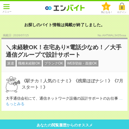
0
メニュー
気になる！
ログイン
お探しのバイト情報は掲載が終了しました。
掲載日 :2026
/
07
/
15
No.AHTWAL3435osa
＼未経験OK！在宅あり×電話少なめ！／大手
通信グループで設計サポート
派遣
職種未経験OK
ブランクOK
WEB登録・面接OK
《駅チカ！人気のミナミ》《残業ほぼナシ！》《7月
スタート！》
大手通信会社にて、通信ネットワーク設備の設計サポートのお仕事
...
もっとみる
あなたの閲覧履歴からのオススメ