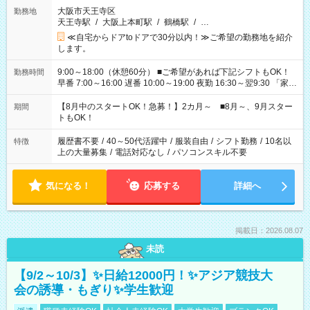
大阪市天王寺区
勤務地
天王寺駅
/
大阪上本町駅
/
鶴橋駅
/
…
≪自宅からドアtoドアで30分以内！≫ご希望の勤務地を紹介
します。
9:00～18:00（休憩60分） ■ご希望があれば下記シフトもOK！
勤務時間
早番 7:00～16:00 遅番 10:00～19:00 夜勤 16:30～翌9:30 「家族
と休みを合わせたい」 「余裕を持って夕飯の準備がしたい」
「できれば残業はしたくない」 など、ご希望を教えてください
【8月中のスタートOK！急募！】2カ月～ ■8月～、9月スター
期間
ね。 ※Wワーク希望の方へ 今ご覧のお仕事で希望する勤務時間
トもOK！
と、もう1つのお仕事の勤務時間。 合計で週40時間を超える場
合は応募できません。
履歴書不要
/
40～50代活躍中
/
服装自由
/
シフト勤務
/
10名以
特徴
上の大量募集
/
電話対応なし
/
パソコンスキル不要
気になる！
応募する
詳細へ
掲載日：2026.08.07
未読
【9/2～10/3】✨日給12000円！✨アジア競技大
会の誘導・もぎり✨学生歓迎