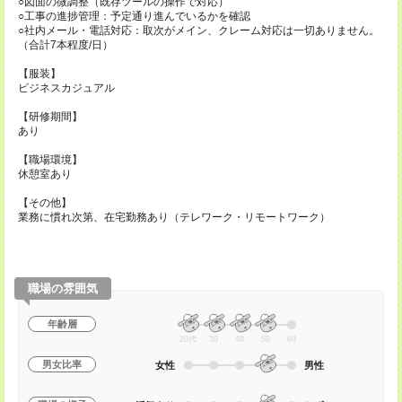
○図面の微調整（既存ツールの操作で対応）
○工事の進捗管理：予定通り進んでいるかを確認
○社内メール・電話対応：取次がメイン、クレーム対応は一切ありません。
（合計7本程度/日）
【服装】
ビジネスカジュアル
【研修期間】
あり
【職場環境】
休憩室あり
【その他】
業務に慣れ次第、在宅勤務あり（テレワーク・リモートワーク）
職場の雰囲気
年齢層
20代
30
40
50
60
男女比率
女性
男性