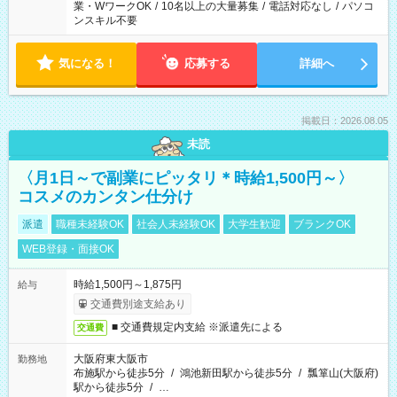
業・WワークOK
/
10名以上の大量募集
/
電話対応なし
/
パソコ
ンスキル不要
気になる！
応募する
詳細へ
掲載日：2026.08.05
未読
〈月1日～で副業にピッタリ＊時給1,500円～〉
コスメのカンタン仕分け
派遣
職種未経験OK
社会人未経験OK
大学生歓迎
ブランクOK
WEB登録・面接OK
時給1,500円～1,875円
給与
交通費別途支給あり
■ 交通費規定内支給 ※派遣先による
交通費
大阪府東大阪市
勤務地
布施駅から徒歩5分
/
鴻池新田駅から徒歩5分
/
瓢箪山(大阪府)
駅から徒歩5分
/
…