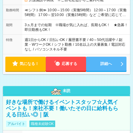
介護施設や病院 ※ご自宅近辺からご案内可能
≪シフト例≫ 10:00～15:00（実働5時間） 12:00～17:00（実働
勤務時間
5時間） 17:00～翌10:00（実働15時間）など ご希望に応じて、
働く時間は調整できます！ お気軽に担当へ相談ください！
3ヵ月までの短期 ※職場が気に入れば、長期もOK！ ★急募！
期間
即日勤務もOK！
週1日からOK
/
日払いOK
/
履歴書不要
/
40～50代活躍中
/
副
特徴
業・WワークOK
/
シフト勤務
/
10名以上の大量募集
/
電話対応
なし
/
パソコンスキル不要
気になる！
応募する
詳細へ
未読
好きな場所で働けるイベントスタッフ☆人気イ
ベントも！来社不要！働いたその日に給料もら
える日払い◎｜阪
アルバイト
職種未経験OK