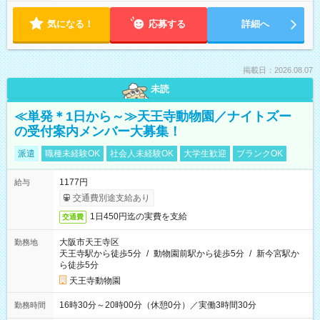
気になる！
応募する
詳細へ
掲載日：2026.08.07
未読
≪単発＊1日から～≫天王寺動物園／ナイトズー
の受付案内メンバー大募集！
派遣
職種未経験OK
社会人未経験OK
大学生歓迎
ブランクOK
1177円
給与
交通費別途支給あり
1日450円迄の実費を支給
交通費
大阪市天王寺区
勤務地
天王寺駅から徒歩5分
/
動物園前駅から徒歩5分
/
新今宮駅か
ら徒歩5分
天王寺動物園
16時30分～20時00分（休憩0分）／実働3時間30分
勤務時間