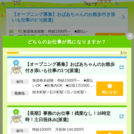
【オープニング募集】おばあちゃんのお散歩付き添
いも仕事の1つ[派遣]
[給 与]
無資格未経験：時給1500円～ ■週払い
×
OK ■扶養内OK ■日収1万2000円以上
どちらのお仕事が気になりますか？
[交通費]
交通費全額支給
気になる！
[勤務地]
桜木町駅
/
石川町駅
/
日ノ出町駅
/
…
1
/10
【長期】事務のお仕事！残業なし！16時定時！土日
【オープニング募集】おばあちゃんのお散歩
祝休み[派遣]
付き添いも仕事の1つ[派遣]
無資格未経験：時給1500円～ ■週払
[給 与]
時給1500円 月収例 144,000円
給与
いOK ■扶養内OK ■日収1万2000円
[交通費]
全額支給
以上
桜木町駅 / 石川町駅 / 日ノ出町駅 / …
気になる!
勤務地
[月収例]
10～15万円
気になる！
[勤務地]
神奈川駅から徒歩5分
/
反町駅から徒歩8分
【長期】事務のお仕事！残業なし！16時定
基本17時40分まで＊未経験スタートOK＊データ入力
時！土日祝休み[派遣]
など[派遣]
時給1500円 月収例 144,000円
給与
[給 与]
時給1500円＋交 【月収例】237,500円