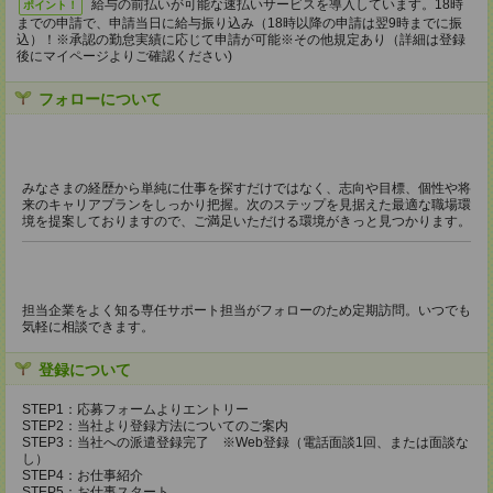
給与の前払いが可能な速払いサービスを導入しています。18時
ポイント！
までの申請で、申請当日に給与振り込み（18時以降の申請は翌9時までに振
込）！※承認の勤怠実績に応じて申請が可能※その他規定あり（詳細は登録
後にマイページよりご確認ください)
フォローについて
みなさまの経歴から単純に仕事を探すだけではなく、志向や目標、個性や将
来のキャリアプランをしっかり把握。次のステップを見据えた最適な職場環
境を提案しておりますので、ご満足いただける環境がきっと見つかります。
担当企業をよく知る専任サポート担当がフォローのため定期訪問。いつでも
気軽に相談できます。
登録について
STEP1：応募フォームよりエントリー
STEP2：当社より登録方法についてのご案内
STEP3：当社への派遣登録完了 ※Web登録（電話面談1回、または面談な
し）
STEP4：お仕事紹介
STEP5：お仕事スタート