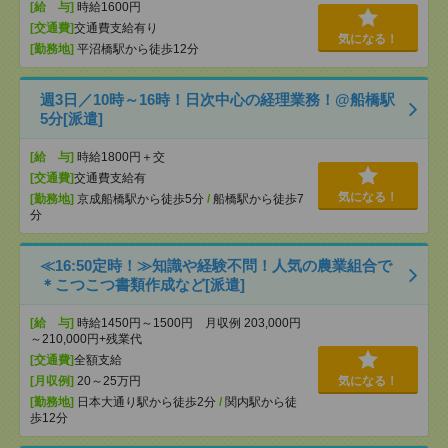
[給 与]
時給1600円
[交通費]
交通費支給有り
気になる！
[勤務地]
平沼橋駅から徒歩12分
週3日／10時～16時！日次中心の経理業務！@船橋駅
5分[派遣]
[給 与]
時給1800円＋交
[交通費]
交通費支給有
気になる！
[勤務地]
京成船橋駅から徒歩5分
/
船橋駅から徒歩7
分
≪16:50定時！≫知識や経験不問！人気の農業組合で
＊こつこつ書類作成など[派遣]
[給 与]
時給1450円～1500円 月収例 203,000円
～210,000円+残業代
[交通費]
全額支給
[月収例]
20～25万円
気になる！
[勤務地]
日本大通り駅から徒歩2分
/
関内駅から徒
歩12分