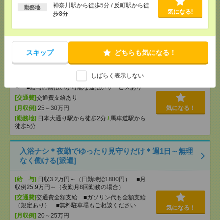
～ ■給与の前払いが可能な速払いサービスあり
神奈川駅から徒歩5分 / 反町駅から徒
勤務地
気になる!
歩8分
[交通費]
交通費支給あり
気になる！
[月収例]
20～25万円
[勤務地]
若葉駅からバス15分
スキップ
どちらも気になる！
人気の非営利団体＊基本16時50分まで[派遣]
しばらく表示しない
[給 与]
時給1500円＋交 【月収例】258,750円
～ ■給与の前払いが可能な速払いサービスあり
[交通費]
交通費支給あり
[月収例]
25～30万円
気になる！
[勤務地]
日本大通り駅から徒歩2分
/
馬車道駅から
徒歩5分
入浴ナシ＊夜勤でゆったり見守りだけ＊週1日～無理
なく働ける[派遣]
[給 与]
日収3.2万円～（日勤時給1800円） ■月
収例25.9万円～（夜勤月8回勤務の場合）
[交通費]
交通費全額支給 ■ガソリン代も全額支給
（規定あり） ■無料駐車場もご相談ください
気になる！
[月収例]
20～25万円