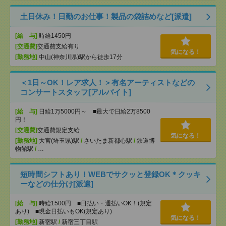
土日休み！日勤のお仕事！製品の袋詰めなど[派遣]
[給 与]
時給1450円
[交通費]
交通費支給有り
気になる！
[勤務地]
中山(神奈川県)駅から徒歩17分
＜1日～OK！レア求人！＞有名アーティストなどの
コンサートスタッフ[アルバイト]
[給 与]
日給1万5000円～ ■最大で日給2万8500
円！
[交通費]
交通費規定支給
気になる！
[勤務地]
大宮(埼玉県)駅
/
さいたま新都心駅
/
鉄道博
物館駅
/
…
短時間シフトあり！WEBでサクッと登録OK＊クッキ
ーなどの仕分け[派遣]
[給 与]
時給1500円 ■日払い・週払いOK！(規定
あり) ■現金日払いもOK(規定あり)
気になる！
[勤務地]
新宿駅
/
新宿三丁目駅