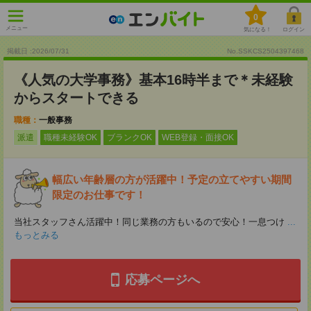
0
メニュー
気になる！
ログイン
掲載日 :2026
/
07
/
31
No.SSKCS2504397468
《人気の大学事務》基本16時半まで＊未経験
からスタートできる
職種：
一般事務
派遣
職種未経験OK
ブランクOK
WEB登録・面接OK
幅広い年齢層の方が活躍中！予定の立てやすい期間
限定のお仕事です！
当社スタッフさん活躍中！同じ業務の方もいるので安心！一息つけ
...
もっとみる
応募ページへ