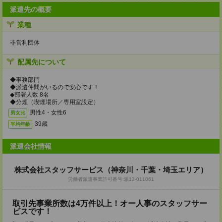
派遣先の概要
業種
非営利団体
配属先について
◆事務部門
◆派遣仲間がいるので安心です！
◆部署人数 8名
◆分煙（喫煙場所／専用室設定）
男性4・女性6
男女比
39歳
平均年齢
派遣会社情報
株式会社スタッフサービス（神奈川・千葉・埼玉エリア）
労働者派遣事業許可番号:派13-011061
取引先事業所数は4万件以上！オー人事のスタッフサー
ビスです！