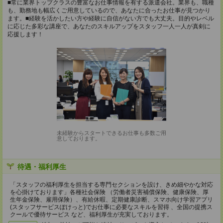
■常に業界トップクラスの豊富なお仕事情報を有する派遣会社。業界も、職種
も、勤務地も幅広くご用意しているので、あなたに合ったお仕事が見つかり
ます。■経験を活かしたい方や経験に自信がない方でも大丈夫。目的やレベル
に応じた多彩な講座で、あなたのスキルアップをスタッフ一人一人が真剣に
応援します！
未経験からスタートできるお仕事も多数ご用
意しております。
待遇・福利厚生
「スタッフの福利厚生を担当する専門セクションを設け、きめ細やかな対応
を心掛けております」各種社会保険 （労働者災害補償保険、健康保険、厚
生年金保険、雇用保険）、有給休暇、定期健康診断、スマホ向け学習アプリ
(スタッフサービスぽけっと)でお仕事に必要なスキルを習得 、全国の提携ス
クールで優待サービス など、福利厚生が充実しております。