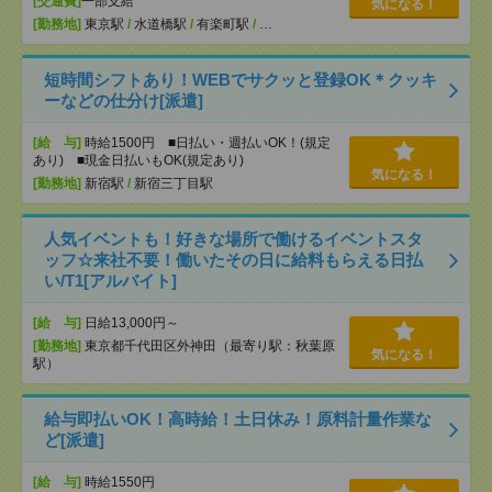
[交通費]
一部支給
気になる！
[勤務地]
東京駅
/
水道橋駅
/
有楽町駅
/
…
短時間シフトあり！WEBでサクッと登録OK＊クッキ
ーなどの仕分け[派遣]
[給 与]
時給1500円 ■日払い・週払いOK！(規定
あり) ■現金日払いもOK(規定あり)
気になる！
[勤務地]
新宿駅
/
新宿三丁目駅
人気イベントも！好きな場所で働けるイベントスタ
ッフ☆来社不要！働いたその日に給料もらえる日払
い/T1[アルバイト]
[給 与]
日給13,000円～
[勤務地]
東京都千代田区外神田（最寄り駅：秋葉原
気になる！
駅）
給与即払いOK！高時給！土日休み！原料計量作業な
ど[派遣]
[給 与]
時給1550円