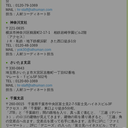
分
TEL：0120-79-1069
MAIL：
hr-staff@athuman.com
担当：人材コーディネート部
神奈川支社
〒221-0835
横浜市神奈川区鶴屋町2-17-1 相鉄岩崎学園ビル2階
〔アクセス〕
ＪＲ・私鉄・地下鉄横浜駅 きた西口徒歩1分
TEL：0120-48-1069
MAIL：
yok30@athuman.com
担当：人材コーディネート担当
さいたま支店
〒330-0843
埼玉県さいたま市大宮区吉敷町一丁目62番地
マレーＳ・Ｔビル5F 502号
TEL：0120-60-1069
MAIL：
hr-staff@athuman.com
担当：人材コーディネート担当
千葉支店
〒260-0015 千葉県千葉市中央区富士見2-7-5富士見ハイネスビル3F
アクセス：JR「千葉駅」東口より徒歩5分程。
「JTB」と「千葉銀行」間の路地を入り、真っ直ぐ進むと、「三越（デパー
ト）」のロゴの建物が見えてきます。建物の前を通り過ぎると、「三越」角
の交差点へ出ます。交差点を渡って右手に進みます。左手に1Fに「ファミ
リーマート」、2Fに「デニーズ」の入った「富士見ハイネスビル」です。