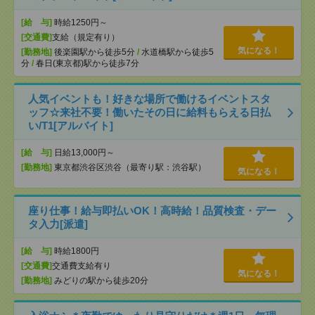
[給 与]
時給1250円～
[交通費]
支給（規定有り）
気になる！
[勤務地]
後楽園駅から徒歩5分
/
水道橋駅から徒歩5
分
/
春日(東京都)駅から徒歩7分
人気イベントも！好きな場所で働けるイベントスタ
ッフ☆来社不要！働いたその日に給料もらえる日払
い/T1[アルバイト]
[給 与]
日給13,000円～
[勤務地]
東京都渋谷区渋谷（最寄り駅：渋谷駅）
気になる！
座り仕事！給与即払いOK！高時給！品質検査・デー
タ入力[派遣]
[給 与]
時給1800円
[交通費]
交通費支給有り
気になる！
[勤務地]
みどりの駅から徒歩20分