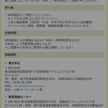
誠に恐縮ではございますが、何卒ご了承の程宜しくお願い申し上げます。
持ち物
＜WEB面談でご用意いただくもの＞
・カメラ付きのPCまたはスマートフォン
・ご本人確認書類（現住所・氏名・生年月日が印字された公的書類）
・マイページのご登録（履歴書・職務経歴書の代わりとなります）
所要時間
WEB面談とお仕事紹介合わせて40分～1時間程度頂きます。
※状況により所要時間は異なります。
※ご就業中の方向けに夜間や土曜も開催しています！
登録場所
東京本社
〒160-0023
東京都新宿区西新宿7-5-25西新宿プライムスクエア1F
[アクセス]
JR・私鉄・地下鉄各線新宿駅徒歩10分、JR総武線大久保駅徒歩5分
TEL：0120-79-1069
MAIL：
hr-staff@athuman.com
担当：人材コーディネート部
新宿登録センター
〒160-0023 東京都新宿区西新宿7-5-25 西新宿プライムスクエア1F
[アクセス] JR・私鉄・地下鉄各線新宿駅徒歩10分、JR総武線大久保駅徒歩5