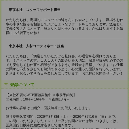
東京本社 スタッフサポート担当
わたしたちは、定期的にスタッフの皆さんにお会いしています。職場やお仕
事の小さな悩みも相談して頂けるようなサポートをしております。派遣とし
て働く皆さんにとって、身近な相談相手となれるよう、がんばります！お気
軽にご相談下さいね！
東京本社 人材コーディネート担当
わたしたちは、「満足していただける登録会」の運営を心掛けておりま
す。！スタッフの方、１人１人との出会いを大切に、派遣登録が初めての方
でも安心してお仕事の相談ができるような登録会を目指しています！お仕事
に関する不安を少しでも解消できるよう、心の通った面談を行っています。
皆さまとお会いできる日を楽しみにしています！お気軽にお問合せ下さい！
登録について
【来社不要のWEB面談実施中 ※事前予約制】
開催時間：10時～16時半 ※夜間18時～
お仕事の詳細はご紹介・面談時等にお伝えいたします。
弊社夏季休業期間：2026年8月8日（土）～2026年8月16日（日）まで。
この間にいただきましたエントリー及びお問い合わせ等につきましては、
営業開始日以降に順次対応させて頂きます。