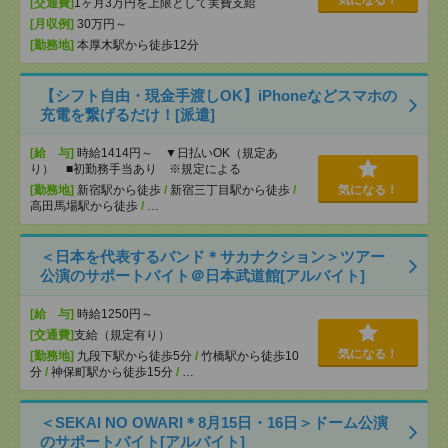
気になる！
[交通費]
1ヶ月3万円を上限として実費支給
[月収例]
30万円～
[勤務地]
本厚木駅から徒歩12分
【シフト自由・現金手渡しOK】iPhoneなどスマホの
充電を繋げるだけ！[派遣]
[給 与]
時給1414円～ ▼日払いOK（規定あ
り） ■初勤務手当あり ※規定による
[勤務地]
新宿駅から徒歩
/
新宿三丁目駅から徒歩
/
気になる！
高田馬場駅から徒歩
/
…
＜日本を代表するバンド＊サカナクション＞ツアー
公演のサポートバイト＠日本武道館[アルバイト]
[給 与]
時給1250円～
[交通費]
支給（規定有り）
気になる！
[勤務地]
九段下駅から徒歩5分
/
竹橋駅から徒歩10
分
/
神保町駅から徒歩15分
/
…
＜SEKAI NO OWARI＊8月15日・16日＞ドーム公演
のサポートバイト[アルバイト]