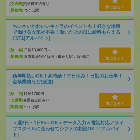
[交通費]
交通費支給有り
気になる！
[勤務地]
つくば駅
ちいさいかわいいキャラのイベントも！好きな場所
で働ける☆来社不要！働いたその日に給料もらえる
◎/T1[アルバイト]
[給 与]
日給13,000円～
[勤務地]
東京都新宿区新宿（最寄り駅：新宿駅）
気になる！
給与即払いOK！高時給！平日休み！日勤のお仕事！
点検業務など[派遣]
[給 与]
時給1700円
[交通費]
交通費支給有り
気になる！
[勤務地]
つくば駅
＜週3日・1日5h～OK＞データ入力＆電話対応／ライ
フスタイルに合わせてシフトの相談OK！[アルバイ
ト]