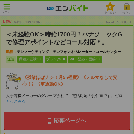
0
メニュー
気になる！
ログイン
NEW
掲載日 :2026
/
08
/
07
No.AHTAL3807hit
＜未経験OK＞時給1700円！パナソニックG
で修理アポイントなどコール対応＊。
職種：
テレマーケティング・テレフォンオペレーター・コールセンター
派遣
職種未経験OK
ブランクOK
WEB登録・面接OK
《残業ほぼナシ！月5h程度》《ノルマなしで安
心！》《車通勤OK》
大手電機メーカーのグループ会社で、電話対応のお仕事です。ゼロ
...
もっとみる
応募ページへ