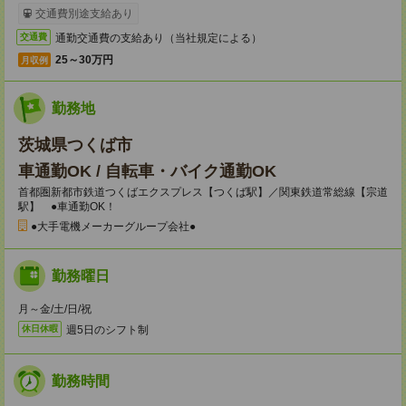
交通費別途支給あり
通勤交通費の支給あり（当社規定による）
交通費
25～30万円
月収例
勤務地
茨城県つくば市
車通勤OK / 自転車・バイク通勤OK
首都圏新都市鉄道つくばエクスプレス【つくば駅】／関東鉄道常総線【宗道
駅】 ●車通勤OK！
●大手電機メーカーグループ会社●
勤務曜日
月～金/土/日/祝
週5日のシフト制
休日休暇
勤務時間