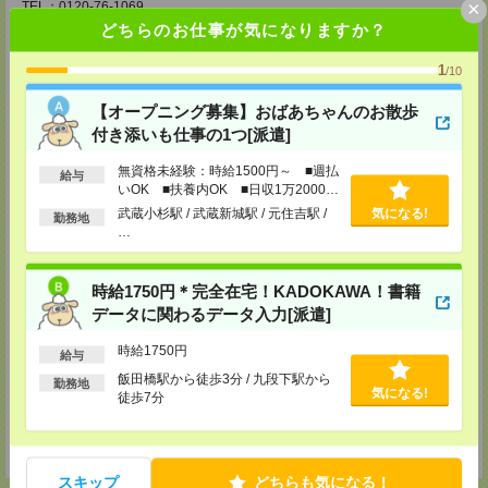
×
TEL：0120-76-1069
MAIL：
chi30@athuman.com
どちらのお仕事が気になりますか？
担当：コーディネート担当
1
/10
高崎支店（旧：前橋支店）
〒370-0849
【オープニング募集】おばあちゃんのお散歩
群馬県高崎市八島町274 高崎高徳ビル 4F
付き添いも仕事の1つ[派遣]
[アクセス]
ＪＲ高崎駅より徒歩3分
無資格未経験：時給1500円～ ■週払
TEL：0120-25-1069
給与
いOK ■扶養内OK ■日収1万2000円
MAIL：
tks30@athuman.com
以上
担当：人材コーディネート担当
武蔵小杉駅 / 武蔵新城駅 / 元住吉駅 /
気になる!
勤務地
…
宇都宮支店
栃木県宇都宮市大通り2-2-3 明治安田生命宇都宮大工町ビル2階
〔アクセス〕宇都宮駅より徒歩11分
時給1750円＊完全在宅！KADOKAWA！書籍
TEL：0120-25-1069
MAIL：
utm30@athuman.com
データに関わるデータ入力[派遣]
担当：人材コーディネート担当
時給1750円
給与
茨城支店
飯田橋駅から徒歩3分 / 九段下駅から
茨城県水戸市城南1-2-43 NKCビル 305号
勤務地
気になる!
徒歩7分
〔アクセス〕水戸駅より徒歩5分
TEL：0120-25-1069
MAIL：
hit30@athuman.com
担当：人材コーディネート担当
スキップ
どちらも気になる！