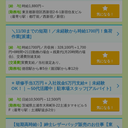
[給 与]
時給1,880円～
[勤務地]
東京都新宿区西新宿2-6-1新宿住友ビル
気になる！
（最寄り駅：都庁前／西新宿／新宿）
＼11/30までの短期！／未経験から時給1700円！集荷
作業[派遣]
[給 与]
時給1700円／月収例：328,100円＝1,700
円×8時間×21日勤務の場合＋残業代(月20時間の場
合)、交通費別途支給
気になる！
[交通費]
実費支給／当社規定あり。
[勤務地]
徳宿駅から車5分
/
涸沼駅から車12分
⭐ 研修手当3万円＋入社祝金5万円支給⭐｜未経験
OK！｜～50代活躍中｜駐車場スタッフ[アルバイト]
[給 与]
日給10,500円～12,500円
[勤務地]
茨城県土浦市大和町8-22土浦タマキビル５
気になる！
F（最寄り駅：土浦駅徒歩2分）
【短期高時給○】紳士レザーバッグ販売のお仕事【東