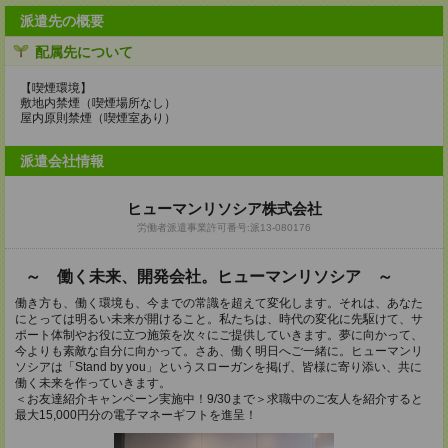
派遣先の概要
配属先について
【喫煙環境】
敷地内禁煙（喫煙場所なし）
屋内原則禁煙（喫煙室あり）
派遣会社情報
ヒューマンリソシア株式会社
労働者派遣事業許可番号:派13-080176
～ 働く未来、開発会社。ヒューマンリソシア ～
働き方も、働く環境も、今までの常識を超えて変化します。それは、あなた
にとっては明るい未来が開けること。私たちは、時代の変化に先駆けて、サ
ポート体制やお役に立つ施策を次々にご提供していきます。夢に向かって、
今よりも素敵な自分に向かって。さあ、働く明日へご一緒に。ヒューマンリ
ソシアは「Stand by you」というスローガンを掲げ、皆様に寄り添い、共に
働く未来を作っていきます。
＜お友達紹介キャンペーン実施中！9/30まで＞求職中のご友人を紹介すると
最大15,000円分の電子マネーギフトを進呈！