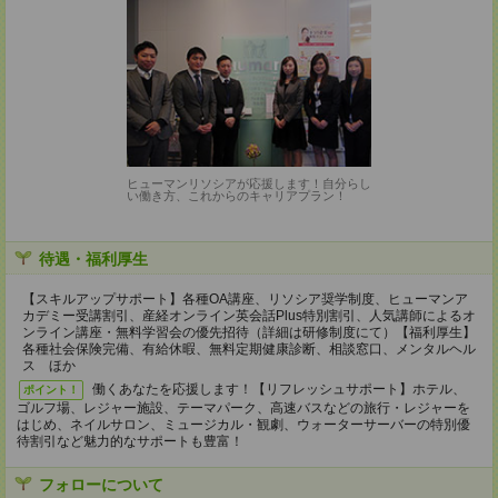
ヒューマンリソシアが応援します！自分らし
い働き方、これからのキャリアプラン！
待遇・福利厚生
【スキルアップサポート】各種OA講座、リソシア奨学制度、ヒューマンア
カデミー受講割引、産経オンライン英会話Plus特別割引、人気講師によるオ
ンライン講座・無料学習会の優先招待（詳細は研修制度にて）【福利厚生】
各種社会保険完備、有給休暇、無料定期健康診断、相談窓口、メンタルヘル
ス ほか
働くあなたを応援します！【リフレッシュサポート】ホテル、
ポイント！
ゴルフ場、レジャー施設、テーマパーク、高速バスなどの旅行・レジャーを
はじめ、ネイルサロン、ミュージカル・観劇、ウォーターサーバーの特別優
待割引など魅力的なサポートも豊富！
フォローについて