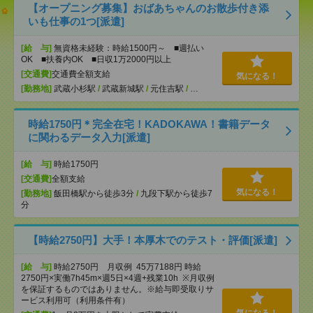
【オープニング募集】おばあちゃんのお散歩付き添
いも仕事の1つ[派遣]
[給 与]
無資格未経験：時給1500円～ ■週払い
OK ■扶養内OK ■日収1万2000円以上
[交通費]
交通費全額支給
気になる！
[勤務地]
武蔵小杉駅
/
武蔵新城駅
/
元住吉駅
/
…
時給1750円＊完全在宅！KADOKAWA！書籍データ
に関わるデータ入力[派遣]
[給 与]
時給1750円
[交通費]
全額支給
気になる！
[勤務地]
飯田橋駅から徒歩3分
/
九段下駅から徒歩7
分
【時給2750円】大手！本厚木でのテスト・評価[派遣]
[給 与]
時給2750円 月収例 45万7188円 時給
2750円×実働7h45m×週5日×4週+残業10h ※月収例
を保証するものではありません。※給与即受取りサ
ービス利用可（利用条件有）