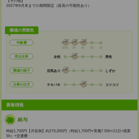
【その他】
2027年6月末までの期間限定（延長の可能性あり）
職場の雰囲気
年齢層
20代
30
40
50
60
男女比率
女性
男性
職場の様子
活気あり
しずか
仕事の仕方
テキパキ
コツコツ
募集情報
給与
時給1,700円【月収例】約276,000円（時給1,700円×実働7.50h×21日+残業
5h）+交通費