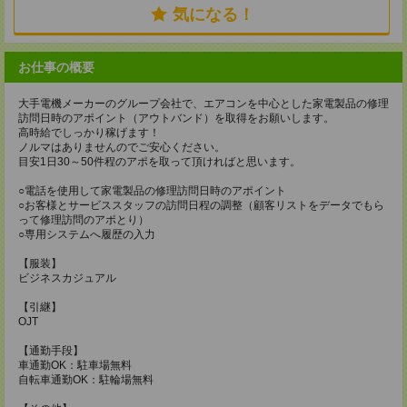
気になる！
お仕事の概要
大手電機メーカーのグループ会社で、エアコンを中心とした家電製品の修理
訪問日時のアポイント（アウトバンド）を取得をお願いします。
高時給でしっかり稼げます！
ノルマはありませんのでご安心ください。
目安1日30～50件程のアポを取って頂ければと思います。
○電話を使用して家電製品の修理訪問日時のアポイント
○お客様とサービススタッフの訪問日程の調整（顧客リストをデータでもら
って修理訪問のアポとり）
○専用システムへ履歴の入力
【服装】
ビジネスカジュアル
【引継】
OJT
【通勤手段】
車通勤OK：駐車場無料
自転車通勤OK：駐輪場無料