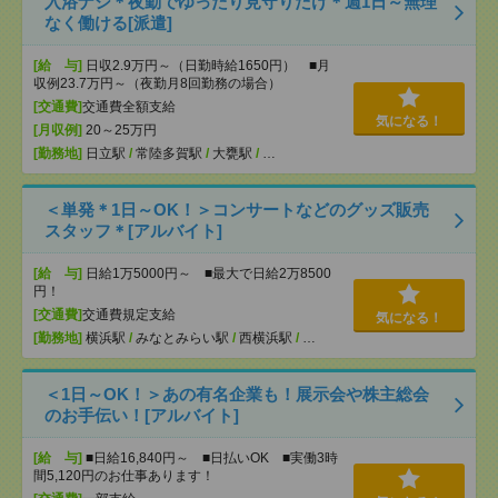
入浴ナシ＊夜勤でゆったり見守りだけ＊週1日～無理
なく働ける[派遣]
[給 与]
日収2.9万円～（日勤時給1650円） ■月
収例23.7万円～（夜勤月8回勤務の場合）
[交通費]
交通費全額支給
気になる！
[月収例]
20～25万円
[勤務地]
日立駅
/
常陸多賀駅
/
大甕駅
/
…
＜単発＊1日～OK！＞コンサートなどのグッズ販売
スタッフ＊[アルバイト]
[給 与]
日給1万5000円～ ■最大で日給2万8500
円！
[交通費]
交通費規定支給
気になる！
[勤務地]
横浜駅
/
みなとみらい駅
/
西横浜駅
/
…
＜1日～OK！＞あの有名企業も！展示会や株主総会
のお手伝い！[アルバイト]
[給 与]
■日給16,840円～ ■日払いOK ■実働3時
間5,120円のお仕事あります！