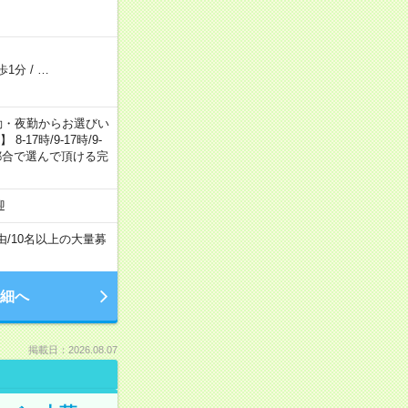
歩1分
/
…
日勤・夕勤・夜勤からお選びい
7時/9-17時/9-
自身のご都合で選んで頂ける完
迎
由
/
10名以上の大量募
細へ
掲載日：2026.08.07