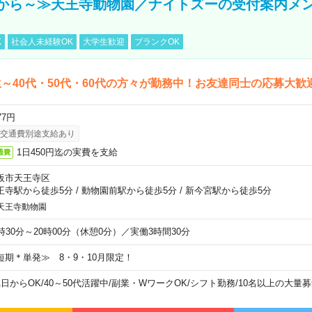
から～≫天王寺動物園／ナイトズーの受付案内メ
K
社会人未経験OK
大学生歓迎
ブランクOK
～40代・50代・60代の方々が勤務中！お友達同士の応募大歓
77円
交通費別途支給あり
1日450円迄の実費を支給
通費
阪市天王寺区
王寺駅から徒歩5分
/
動物園前駅から徒歩5分
/
新今宮駅から徒歩5分
天王寺動物園
6時30分～20時00分（休憩0分）／実働3時間30分
短期＊単発≫ 8・9・10月限定！
1日からOK
/
40～50代活躍中
/
副業・WワークOK
/
シフト勤務
/
10名以上の大量募