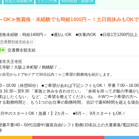
K
社会人未経験OK
ブランクOK
WEB登録・面接OK
～OK≫無資格・未経験でも時給1400円～！土日祝休みもOK
資格未経験：時給1400円～ ■週払いOK ■扶養内OK ■日収1万1200円以上
交通費別途支給あり
交通費全額支給
通費
阪市天王寺区
王寺駅
/
大阪上本町駅
/
鶴橋駅
/
…
≪自宅からドアtoドアで30分以内！≫ご希望の勤務地を紹介します。
00～18:00（休憩60分） ■ご希望があれば下記シフトもOK！ 早番 7:00～16:00 遅
勤 16:30～翌9:30 「家族と休みを合わせたい」 「余裕を持って夕飯の準備
業はしたくない」 など、ご希望を教えてくださいね。 ※Wワーク希望の方へ
する勤務時間と、もう1つのお仕事の勤務時間。 合計で週40時間を超える場
8月中のスタートOK！急募！】2カ月～ ■8月～、9月スタートもOK！
歴書不要
/
40～50代活躍中
/
服装自由
/
シフト勤務
/
10名以上の大量募集
/
電話対応
要