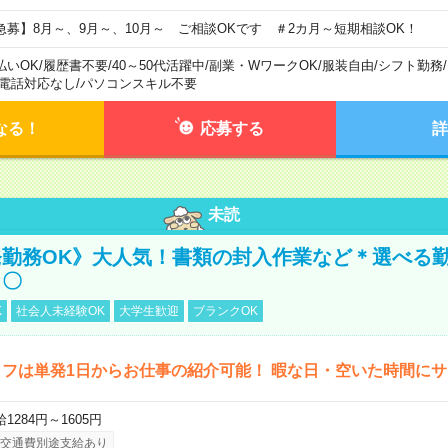
急募】8月～、9月～、10月～ ご相談OKです ＃2カ月～短期相談OK！
払いOK
/
履歴書不要
/
40～50代活躍中
/
副業・WワークOK
/
服装自由
/
シフト勤務
/
電話対応なし
/
パソコンスキル不要
なる！
応募する
詳
未読
勤務OK》大人気！書類の封入作業など＊選べる
し〇
K
社会人未経験OK
大学生歓迎
ブランクOK
フは単発1日からお仕事の紹介可能！ 暇な日・空いた時間に
1284円～1605円
交通費別途支給あり