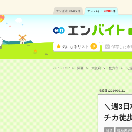
エン派遣
23427
件
エン バイト
28905
件
0
気になるリスト
保存した希
バイトTOP
関西
大阪府
枚方市
＼週
掲載日 :
2026
/
07
/
21
＼週3
チカ徒
派遣
職種未経