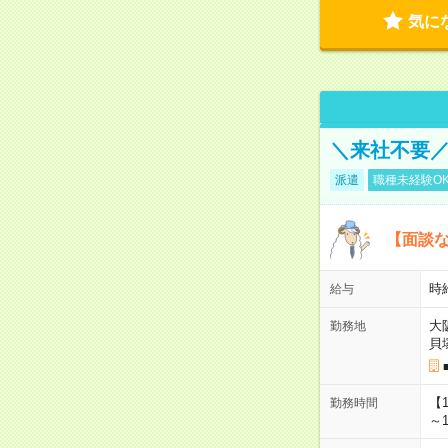
気に
＼来社不要／
派遣
職種未経験O
【面談な
時給
給与
大
勤務地
貝
【
勤務時間
～1