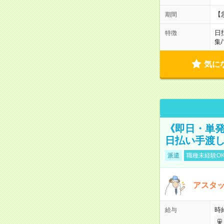
【
期間
日
特徴
集
/
気に
《即日・単発
日払い手渡
派遣
職種未経験O
アスタッ
時給
給与