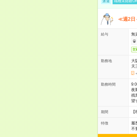
派遣
職種未経験O
≪週2日
無
給与
交
大
勤務地
天
9:
勤務時間
夜
残
望
【
期間
履
特徴
不