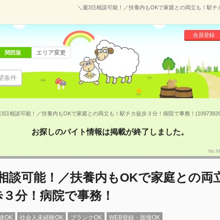
＼週3日相談可能！／扶養内もOKで家庭との両立も！駅チカ徒
会員登録
エリア変更
関西版
望条件
3日相談可能！／扶養内もOKで家庭との両立も！駅チカ徒歩３分！病院で事務！(10973926
お探しのバイト情報は掲載が終了しました。
No.
日相談可能！／扶養内もOKで家庭との両
歩３分！病院で事務！
験OK
社会人未経験OK
ブランクOK
WEB登録・面接OK