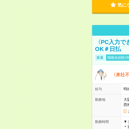
気に
〈PC入力で
OK＃日払
派遣
職種未経験O
〈来社
時給
給与
大
勤務地
西
▼
勤務時間
＊1