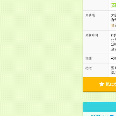
交
大
勤務地
御
(1
勤務時間
た
18
全
■
期間
週
特徴
集
/
気に