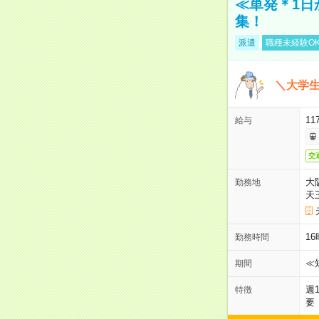
≪単発＊1日
集！
派遣
職種未経験O
＼大学生
11
給与
交
大
勤務地
天
1
勤務時間
≪
期間
週
特徴
要