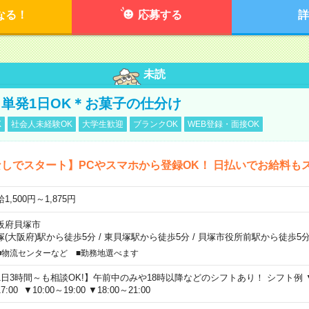
なる！
応募する
詳
未読
単発1日OK＊お菓子の仕分け
K
社会人未経験OK
大学生歓迎
ブランクOK
WEB登録・面接OK
しでスタート】PCやスマホから登録OK！ 日払いでお給料も
1,500円～1,875円
阪府貝塚市
塚(大阪府)駅から徒歩5分
/
東貝塚駅から徒歩5分
/
貝塚市役所前駅から徒歩5
■物流センターなど ■勤務地選べます
1日3時間～も相談OK!】午前中のみや18時以降などのシフトあり！ シフト例 ▼9:00
7:00 ▼10:00～19:00 ▼18:00～21:00