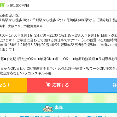
上限1,000円/日
通費
阪市西淀川区
幣島駅から徒歩10分
/
千船駅から徒歩12分
/
尼崎(阪神線)駅から【登録地】徒
兵庫・大阪エリアの物流倉庫内
)9:00～17:00※休憩1ｈ (2)17:30～21:30 (3)21:15～翌8:00※休憩1ｈ 
だけます！ ご希望に合わせて働けるお仕事です(*^^*) 【その他選べる勤務時間】 8-1
時/10-18時/11-21時/18-22時/20-翌4時/21-翌5時/22-翌6時/0-翌8時 ご
自由シフト！
急募■ド短期1日だけOK☆ ■単発OK ■週1～OK！ ■短期勤務歓迎 ■長期勤務歓
1日からOK
/
日払いOK
/
履歴書不要
/
40～50代活躍中
/
副業・WワークOK
/
服装自
電話対応なし
/
パソコンスキル不要
なる！
応募する
詳
未読