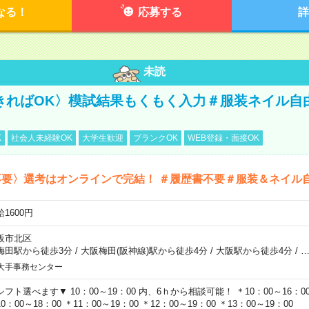
なる！
応募する
詳
未読
きればOK〉模試結果もくもく入力＃服装ネイル自
K
社会人未経験OK
大学生歓迎
ブランクOK
WEB登録・面接OK
不要〉選考はオンラインで完結！ ＃履歴書不要＃服装＆ネイル
1600円
阪市北区
梅田駅から徒歩3分
/
大阪梅田(阪神線)駅から徒歩4分
/
大阪駅から徒歩4分
/
大手事務センター
シフト選べます▼ 10：00～19：00 内、6ｈから相談可能！ ＊10：00～16：00 
0：00～18：00 ＊11：00～19：00 ＊12：00～19：00 ＊13：00～19：00