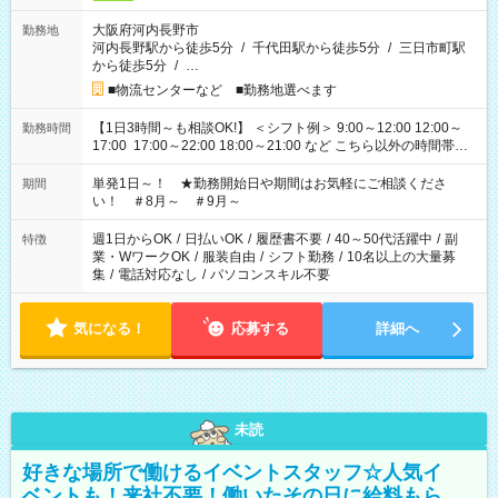
大阪府河内長野市
勤務地
河内長野駅から徒歩5分
/
千代田駅から徒歩5分
/
三日市町駅
から徒歩5分
/
…
■物流センターなど ■勤務地選べます
【1日3時間～も相談OK!】 ＜シフト例＞ 9:00～12:00 12:00～
勤務時間
17:00 17:00～22:00 18:00～21:00 など こちら以外の時間帯も
お気軽にご相談ください！
単発1日～！ ★勤務開始日や期間はお気軽にご相談くださ
期間
い！ ＃8月～ ＃9月～
週1日からOK
/
日払いOK
/
履歴書不要
/
40～50代活躍中
/
副
特徴
業・WワークOK
/
服装自由
/
シフト勤務
/
10名以上の大量募
集
/
電話対応なし
/
パソコンスキル不要
気になる！
応募する
詳細へ
未読
好きな場所で働けるイベントスタッフ☆人気イ
ベントも！来社不要！働いたその日に給料もら