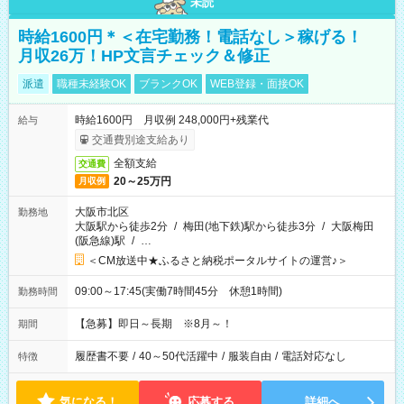
未読
時給1600円＊＜在宅勤務！電話なし＞稼げる！
月収26万！HP文言チェック＆修正
派遣
職種未経験OK
ブランクOK
WEB登録・面接OK
時給1600円 月収例 248,000円+残業代
給与
交通費別途支給あり
全額支給
交通費
20～25万円
月収例
大阪市北区
勤務地
大阪駅から徒歩2分
/
梅田(地下鉄)駅から徒歩3分
/
大阪梅田
(阪急線)駅
/
…
＜CM放送中★ふるさと納税ポータルサイトの運営♪＞
09:00～17:45(実働7時間45分 休憩1時間)
勤務時間
【急募】即日～長期 ※8月～！
期間
履歴書不要
/
40～50代活躍中
/
服装自由
/
電話対応なし
特徴
気になる！
応募する
詳細へ