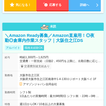
気になる！
応募する
詳細へ
未読
＼Amazon Ready募集／Amazon直雇用！◎夜
勤◎倉庫内作業スタッフ｜大阪住之江DS
アルバイト
職種未経験OK
時給1,300円～1,625円
給与
交通費：一部支給 （日額2，450円を上限に、出勤日数に応じて
実費支給） ※22:00～翌5:00までは時給25%UP！ ■給与前払い
交通費別途支給あり
制度あり ※前払い額の上限あり、手数料無料（Amazon負担）
そのほか所定の条件が適用されます 【試用期間】試用期間なし
大阪市住之江区
勤務地
大阪府大阪市住之江区南港中1-4-130ロジポート大阪ベイ 1F
アマゾンジャパン合同会社
シフト制
勤務時間
1日あたりの実働時間：最大8時間/日 シフト例 ・22時～0時 入
社後、就業可能シフトをご確認の上、申請してください。
週1日からOK / 10名以上の大量募集
特徴