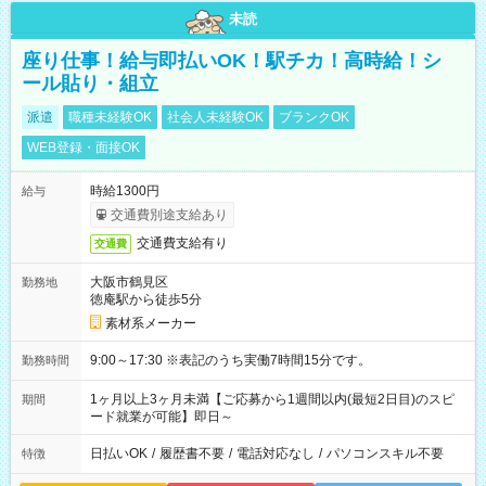
未読
座り仕事！給与即払いOK！駅チカ！高時給！シ
ール貼り・組立
派遣
職種未経験OK
社会人未経験OK
ブランクOK
WEB登録・面接OK
時給1300円
給与
交通費別途支給あり
交通費支給有り
交通費
大阪市鶴見区
勤務地
徳庵駅から徒歩5分
素材系メーカー
9:00～17:30 ※表記のうち実働7時間15分です。
勤務時間
1ヶ月以上3ヶ月未満【ご応募から1週間以内(最短2日目)のスピ
期間
ード就業が可能】即日～
日払いOK
/
履歴書不要
/
電話対応なし
/
パソコンスキル不要
特徴