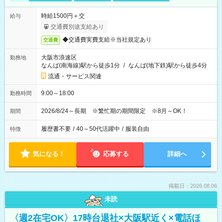
時給1500円＋交
給与
交通費別途支給あり
◆交通費実費支給※当社規定あり
交通費
大阪市浪速区
勤務地
なんば(南海線)駅から徒歩1分
/
なんば(地下鉄)駅から徒歩4分
流通・サービス関連
9:00～18:00
勤務時間
2026/8/24～長期 ※繁忙期の期間限定 ※8月～OK！
期間
履歴書不要
/
40～50代活躍中
/
服装自由
特徴
気になる！
応募する
詳細へ
掲載日：2026.08.06
未読
〈週2在宅OK〉17時台退社×大阪駅近く×電話ほ