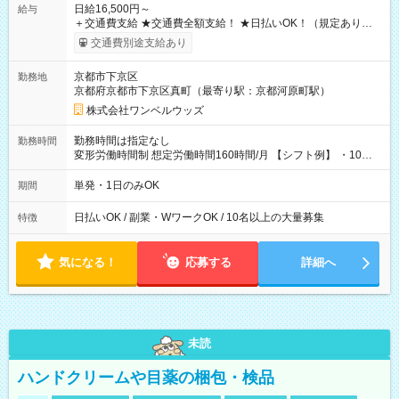
日給16,500円～
給与
＋交通費支給 ★交通費全額支給！ ★日払いOK！（規定あり） ┗
働いたその日に現金GET♪ お仕事後はコンビニATMから 日払
交通費別途支給あり
い分を引き落とせます！ 【試用期間】試用期間なし
京都市下京区
勤務地
京都府京都市下京区真町（最寄り駅：京都河原町駅）
株式会社ワンベルウッズ
勤務時間は指定なし
勤務時間
変形労働時間制 想定労働時間160時間/月 【シフト例】 ・10：
00～20：00
単発・1日のみOK
期間
日払いOK / 副業・WワークOK / 10名以上の大量募集
特徴
気になる！
応募する
詳細へ
未読
ハンドクリームや目薬の梱包・検品