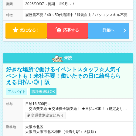
2026/09/07～長期 ※9月～！
期間
履歴書不要
/
40～50代活躍中
/
服装自由
/
パソコンスキル不要
特徴
気になる！
応募する
詳細へ
未読
好きな場所で働けるイベントスタッフ☆人気イ
ベントも！来社不要！働いたその日に給料もら
える日払い◎｜阪
アルバイト
職種未経験OK
日給16,500円～
給与
＋交通費支給 ★交通費全額支給！ ★日払いOK！（規定あり） ┗
働いたその日に現金GET♪ お仕事後はコンビニATMから 日払
交通費別途支給あり
い分を引き落とせます！ 【試用期間】試用期間なし
大阪市北区
勤務地
大阪府大阪市北区梅田（最寄り駅：大阪駅）