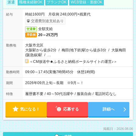
派遣
職種未経験OK
ブランクOK
WEB登録・面接OK
時給1600円 月収例 248,000円+残業代
給与
交通費別途支給あり
全額支給
交通費
20～25万円
月収例
大阪市北区
勤務地
大阪駅から徒歩2分
/
梅田(地下鉄)駅から徒歩3分
/
大阪梅田
(阪急線)駅
/
…
＜CM放送中★ふるさと納税ポータルサイトの運営♪＞
09:00～17:45(実働7時間45分 休憩1時間)
勤務時間
2026年09月上旬～長期 ※9月～！
期間
履歴書不要
/
40～50代活躍中
/
服装自由
/
電話対応なし
特徴
気になる！
応募する
詳細へ
掲載日：2026.08.06