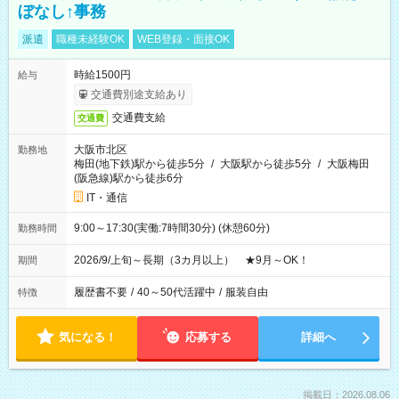
ぼなし↑事務
派遣
職種未経験OK
WEB登録・面接OK
時給1500円
給与
交通費別途支給あり
交通費支給
交通費
大阪市北区
勤務地
梅田(地下鉄)駅から徒歩5分
/
大阪駅から徒歩5分
/
大阪梅田
(阪急線)駅から徒歩6分
IT・通信
9:00～17:30(実働:7時間30分) (休憩60分)
勤務時間
2026/9/上旬～長期（3カ月以上） ★9月～OK！
期間
履歴書不要
/
40～50代活躍中
/
服装自由
特徴
気になる！
応募する
詳細へ
掲載日：2026.08.06