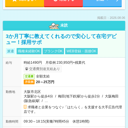
掲載日：2026.08.06
未読
3か月丁寧に教えてくれるので安心して在宅デビ
ュー！採用サポ
派遣
職種未経験OK
ブランクOK
WEB登録・面接OK
時給1490円 月収例 230,950円+残業代
給与
交通費別途支給あり
全額支給
交通費
20～25万円
月収例
大阪市北区
勤務地
大阪駅から徒歩4分
/
梅田(地下鉄)駅から徒歩2分
/
大阪梅田
(阪急線)駅
/
…
求職者と企業をつなぐ♪「はたらく」を支援する大手広告代理
店です。
09:30～18:15(実働7時間45分 休憩1時間)
勤務時間