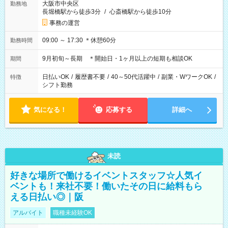
大阪市中央区
勤務地
長堀橋駅から徒歩3分
/
心斎橋駅から徒歩10分
事務の運営
09:00 ～ 17:30 ＊休憩60分
勤務時間
9月初旬～長期 ＊開始日・1ヶ月以上の短期も相談OK
期間
日払いOK
/
履歴書不要
/
40～50代活躍中
/
副業・WワークOK
/
特徴
シフト勤務
気になる！
応募する
詳細へ
未読
好きな場所で働けるイベントスタッフ☆人気イ
ベントも！来社不要！働いたその日に給料もら
える日払い◎｜阪
アルバイト
職種未経験OK