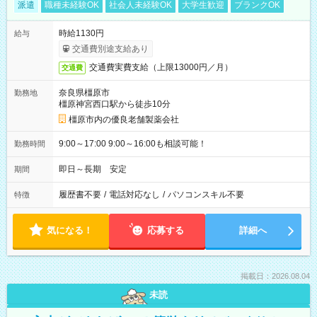
派遣
職種未経験OK
社会人未経験OK
大学生歓迎
ブランクOK
時給1130円
給与
交通費別途支給あり
交通費実費支給（上限13000円／月）
交通費
奈良県橿原市
勤務地
橿原神宮西口駅から徒歩10分
橿原市内の優良老舗製薬会社
9:00～17:00 9:00～16:00も相談可能！
勤務時間
即日～長期 安定
期間
履歴書不要
/
電話対応なし
/
パソコンスキル不要
特徴
気になる！
応募する
詳細へ
掲載日：2026.08.04
未読