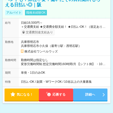
える日払い◎｜阪
アルバイト
職種未経験OK
日給16,500円～
給与
＋交通費支給 ★交通費全額支給！ ★日払いOK！（規定あり） ┗
働いたその日に現金GET♪ お仕事後はコンビニATMから 日払
交通費別途支給あり
い分を引き落とせます！ 【試用期間】試用期間なし
兵庫県明石市
勤務地
兵庫県明石市小久保（最寄り駅：西明石駅）
株式会社ワンベルウッズ
勤務時間は指定なし
勤務時間
変形労働時間制 想定労働時間160時間/月 【シフト例】 ・10：
00～20：00
単発・1日のみOK
期間
日払いOK / 副業・WワークOK / 10名以上の大量募集
特徴
気になる！
応募する
詳細へ