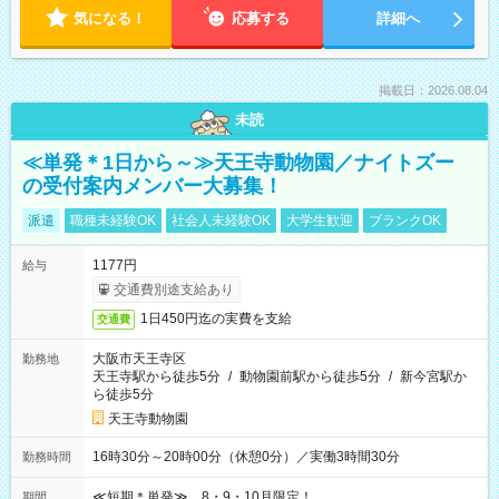
気になる！
応募する
詳細へ
掲載日：2026.08.04
未読
≪単発＊1日から～≫天王寺動物園／ナイトズー
の受付案内メンバー大募集！
派遣
職種未経験OK
社会人未経験OK
大学生歓迎
ブランクOK
1177円
給与
交通費別途支給あり
1日450円迄の実費を支給
交通費
大阪市天王寺区
勤務地
天王寺駅から徒歩5分
/
動物園前駅から徒歩5分
/
新今宮駅か
ら徒歩5分
天王寺動物園
16時30分～20時00分（休憩0分）／実働3時間30分
勤務時間
≪短期＊単発≫ 8・9・10月限定！
期間