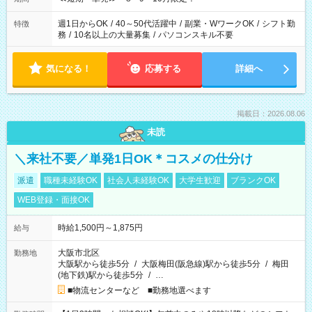
週1日からOK
/
40～50代活躍中
/
副業・WワークOK
/
シフト勤
特徴
務
/
10名以上の大量募集
/
パソコンスキル不要
気になる！
応募する
詳細へ
掲載日：2026.08.06
未読
＼来社不要／単発1日OK＊コスメの仕分け
派遣
職種未経験OK
社会人未経験OK
大学生歓迎
ブランクOK
WEB登録・面接OK
時給1,500円～1,875円
給与
大阪市北区
勤務地
大阪駅から徒歩5分
/
大阪梅田(阪急線)駅から徒歩5分
/
梅田
(地下鉄)駅から徒歩5分
/
…
■物流センターなど ■勤務地選べます