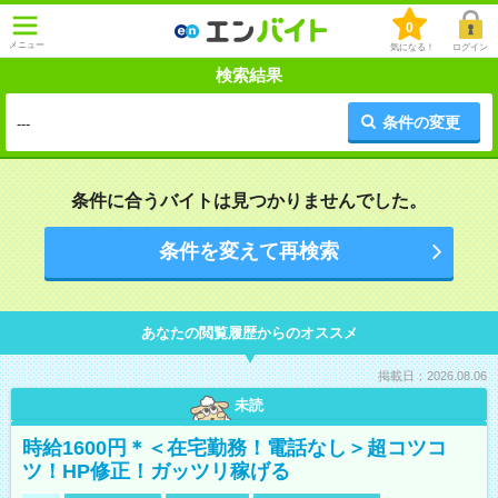
0
メニュー
気になる！
ログイン
検索結果
条件の変更
---
条件に合うバイトは見つかりませんでした。
条件を変えて再検索
あなたの閲覧履歴からのオススメ
掲載日：2026.08.06
未読
時給1600円＊＜在宅勤務！電話なし＞超コツコ
ツ！HP修正！ガッツリ稼げる