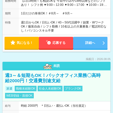
【1日3時間～も相談OK!】午前中のみや18時以降などのシフト
勤務時間
あり！ シフト例 ▼9:00～12:00 ▼9:00～17:00 ▼10:00～19:00
▼18:00～21:00
1日だけの単発OK！＃8月～ ＃9月～
期間
週1日からOK
/
日払いOK
/
40～50代活躍中
/
副業・Wワーク
特徴
OK
/
服装自由
/
シフト勤務
/
10名以上の大量募集
/
電話対応な
し
/
パソコンスキル不要
気になる！
応募する
詳細へ
掲載日：2026.08.05
未読
週3～＆短期もOK！バックオフィス業務〇高時
給2000円！交通費別途支給
派遣
職種未経験OK
社会人未経験OK
ブランクOK
WEB登録・面接OK
時給 2000円 ＊日払い・週払いOK（当社規定）
給与