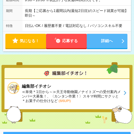
9:00～16:00 ※表記のうち実働6時間15分です。
勤務時間
長期【ご応募から1週間以内(最短2日目)のスピード就業が可能】
期間
即日～
日払いOK
/
履歴書不要
/
電話対応なし
/
パソコンスキル不要
特徴
気になる！
応募する
詳細へ
編集部イチオシ
≪単発＊1日から～≫天王寺動物園／ナイトズーの受付案内メ
ンバー大募集！、〈カンタン作業！〉スキマ時間にサクッと
＊お菓子の仕分けなど
(8/6UP!)