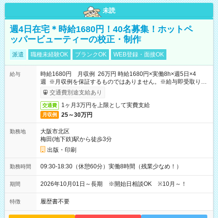
未読
週4日在宅＊時給1680円！40名募集！ホットペ
ッパービューティーの校正・制作
派遣
職種未経験OK
ブランクOK
WEB登録・面接OK
時給1680円 月収例 26万円 時給1680円×実働8h×週5日×4
給与
週 ※月収例を保証するものではありません。※給与即受取りサ
ービス利用可（利用条件有）
交通費別途支給あり
1ヶ月3万円を上限として実費支給
交通費
25～30万円
月収例
大阪市北区
勤務地
梅田(地下鉄)駅から徒歩3分
出版・印刷
09:30-18:30（休憩60分）実働8時間（残業少なめ！）
勤務時間
2026年10月01日～長期 ※開始日相談OK ※10月～！
期間
履歴書不要
特徴