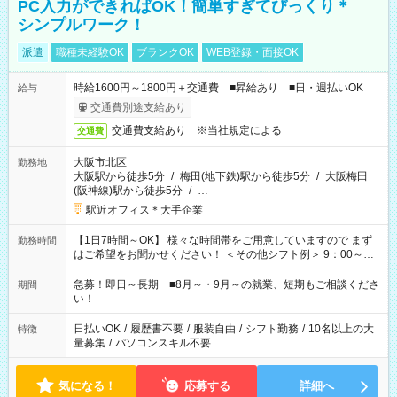
PC入力ができればOK！簡単すぎてびっくり＊
シンプルワーク！
派遣
職種未経験OK
ブランクOK
WEB登録・面接OK
時給1600円～1800円＋交通費 ■昇給あり ■日・週払いOK
給与
交通費別途支給あり
交通費支給あり ※当社規定による
交通費
大阪市北区
勤務地
大阪駅から徒歩5分
/
梅田(地下鉄)駅から徒歩5分
/
大阪梅田
(阪神線)駅から徒歩5分
/
…
駅近オフィス＊大手企業
【1日7時間～OK】 様々な時間帯をご用意していますので まず
勤務時間
はご希望をお聞かせください！ ＜その他シフト例＞ 9：00～
17：00 11：00～20：00 などなど！その他のお時間もOKで
す！
急募！即日～長期 ■8月～・9月～の就業、短期もご相談くださ
期間
い！
日払いOK
/
履歴書不要
/
服装自由
/
シフト勤務
/
10名以上の大
特徴
量募集
/
パソコンスキル不要
気になる！
応募する
詳細へ