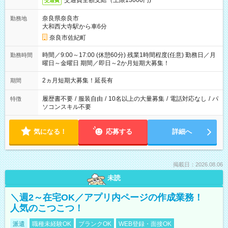
交通費全額支給（上限13000円)
交通費
奈良県奈良市
勤務地
大和西大寺駅から車6分
奈良市佐紀町
時間／9:00～17:00 (休憩60分) 残業1時間程度(任意) 勤務日／月
勤務時間
曜日～金曜日 期間／即日～2か月短期大募集！
2ヵ月短期大募集！延長有
期間
履歴書不要
/
服装自由
/
10名以上の大量募集
/
電話対応なし
/
パ
特徴
ソコンスキル不要
気になる！
応募する
詳細へ
掲載日：2026.08.06
未読
＼週2～在宅OK／アプリ内ページの作成業務！
人気のこつこつ！
派遣
職種未経験OK
ブランクOK
WEB登録・面接OK