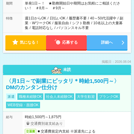
単発1日～！ ★勤務開始日や期間はお気軽にご相談くださ
期間
い！ ＃8月～ ＃9月～
週1日からOK
/
日払いOK
/
履歴書不要
/
40～50代活躍中
/
副
特徴
業・WワークOK
/
服装自由
/
シフト勤務
/
10名以上の大量募
集
/
電話対応なし
/
パソコンスキル不要
気になる！
応募する
詳細へ
掲載日：2026.08.04
未読
〈月1日～で副業にピッタリ＊時給1,500円～〉
DMのカンタン仕分け
派遣
職種未経験OK
社会人未経験OK
大学生歓迎
ブランクOK
WEB登録・面接OK
時給1,500円～1,875円
給与
交通費別途支給あり
■ 交通費規定内支給 ※派遣先による
交通費