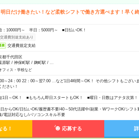
ら明日だけ働きたい！など柔軟シフトで働き方選べます！早く
給：10000円～ 半日：5000円～ ■日払いOK！
交通費別途支給あり
交通費規定支給
通費
京都千代田区
葉原駅
/
神保町駅
/
麹町駅
/
…
オフィス・学校など
0:00～24：00 22：00～翌7:00 …など1日4時間～OK！ その他シフトもござ
ください！
短1日～OK！ ■もちろん即日スタートもOK！ ■曜日・日数はアナタ次第！
1日からOK
/
日払いOK
/
履歴書不要
/
40～50代活躍中
/
副業・WワークOK
/
シフト
集
/
電話対応なし
/
パソコンスキル不要
なる！
応募する
詳