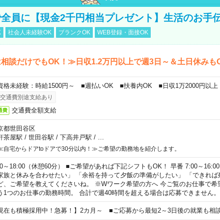
全員に【現金2千円相当プレゼント】生活のお手
K
社会人未経験OK
ブランクOK
WEB登録・面接OK
相談だけでもOK！≫日収1.2万円以上で週3日～＆土日休みも
資格未経験：時給1500円～ ■週払いOK ■扶養内OK ■日収1万2000円以上
交通費別途支給あり
交通費全額支給
通費
京都世田谷区
軒茶屋駅
/
世田谷駅
/
下高井戸駅
/
…
≪自宅からドアtoドアで30分以内！≫ご希望の勤務地を紹介します。
00～18:00（休憩60分） ■ご希望があれば下記シフトもOK！ 早番 7:00～16:00 遅
家族と休みを合わせたい」 「余裕を持って夕飯の準備がしたい」 「できれば
ど、ご希望を教えてくださいね。 ※Wワーク希望の方へ 今ご覧のお仕事で希
う1つのお仕事の勤務時間。 合計で週40時間を超える場合は応募できません。
現在も積極採用中！急募！】2カ月～ ■ご応募から最短2～3日後の就業も相