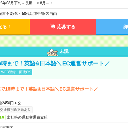
026年08月下旬～長期 ※8月～！
歴書不要
/
40～50代活躍中
/
服装自由
なる！
応募する
詳
未読
6時まで！英語&日本語＼EC運営サポート／
WEB登録・面接OK
で16時まで！英語&日本語＼EC運営サポート／
給2450円＋交
交通費別途支給あり
出社時の通勤交通費支給
通費
京都港区