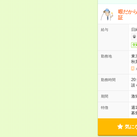
暇だか
証
日
給与
交
東
勤務地
秋
2
勤務時間
談
激
期間
週
特徴
募
気に