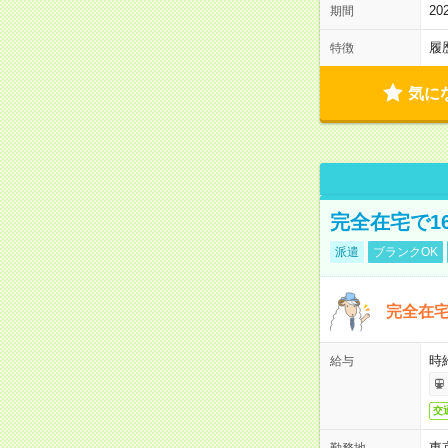
2
期間
履
特徴
気に
完全在宅で1
派遣
ブランクOK
完全在宅
時
給与
交
東
勤務地