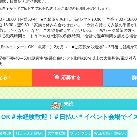
鴨駅
/
目白駅
/
北池袋駅
/
…
≪自宅からドアtoドアで30分以内！≫ご希望の勤務地を紹介します。
00～18:00（休憩60分） ■ご希望があれば下記シフトもOK！ 早番 7:00～16:00 遅
勤 16:30～翌9:30 「家族と休みを合わせたい」 「余裕を持って夕飯の準備
業はしたくない」 など、ご希望を教えてくださいね。 ※Wワーク希望の方へ
する勤務時間と、もう1つのお仕事の勤務時間。 合計で週40時間を超える場
8月中のスタートOK！急募！】2カ月～ ■ご応募から最短2～3日後に就業が
歴書不要
/
40～50代活躍中
/
服装自由
/
シフト勤務
/
10名以上の大量募集
/
電話対応
要
なる！
応募する
詳
未読
～OK＃未経験歓迎！＃日払い＊イベント会場でイ
経験OK
社会人未経験OK
大学生歓迎
ブランクOK
WEB登録・面接OK