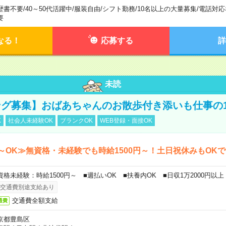
歴書不要
/
40～50代活躍中
/
服装自由
/
シフト勤務
/
10名以上の大量募集
/
電話対応
要
なる！
応募する
詳
未読
グ募集】おばあちゃんのお散歩付き添いも仕事の
K
社会人未経験OK
ブランクOK
WEB登録・面接OK
～OK≫無資格・未経験でも時給1500円～！土日祝休みもOK
資格未経験：時給1500円～ ■週払いOK ■扶養内OK ■日収1万2000円以上
交通費別途支給あり
交通費全額支給
通費
京都豊島区