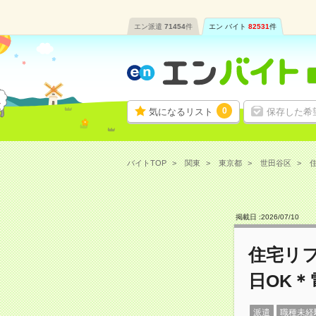
エン派遣
71454
件
エン バイト
82531
件
0
気になるリスト
保存した希
バイトTOP
関東
東京都
世田谷区
掲載日 :
2026
/
07
/
10
住宅リ
日OK＊
派遣
職種未経