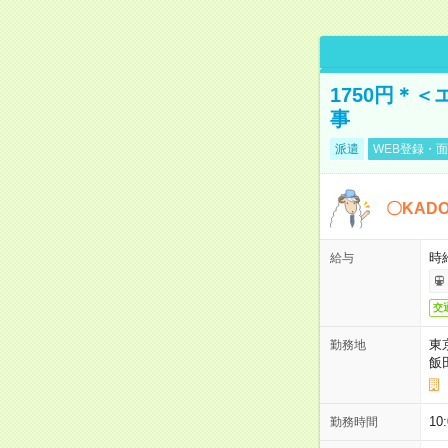
1750円＊
事
派遣
WEB登録・面
〇KAD
時給
給与
交
東
勤務地
飯
10
勤務時間