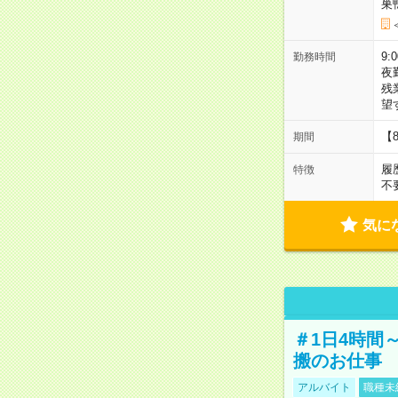
巣
9:
勤務時間
夜
残
望
【
期間
履
特徴
不
気に
＃1日4時間
搬のお仕事
アルバイト
職種未