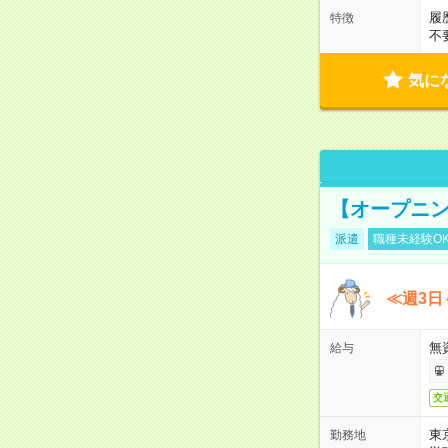
履
特徴
不
気に
【オープニン
派遣
職種未経験O
≪週3日
無
給与
交
東
勤務地