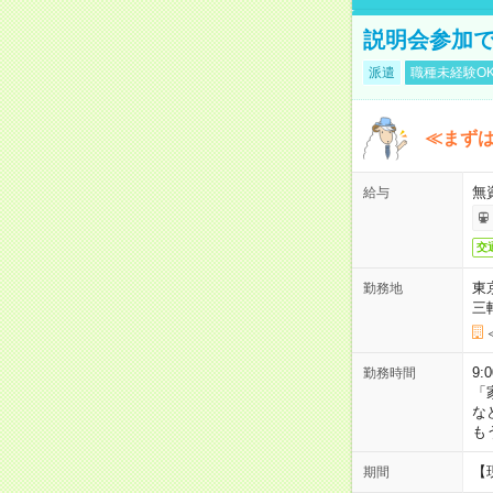
説明会参加で
派遣
職種未経験O
≪まずは
無
給与
交
東
勤務地
三
9:
勤務時間
「
な
も
【
期間