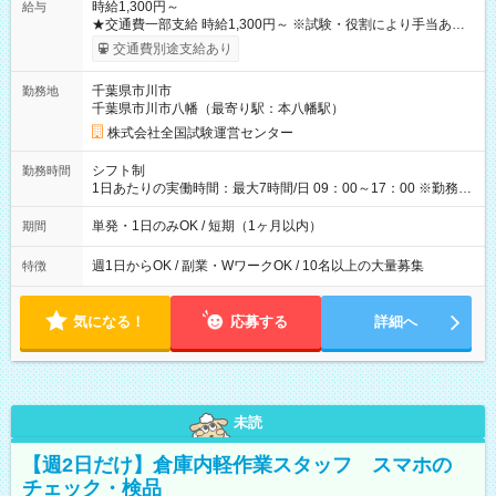
時給1,300円～
給与
★交通費一部支給 時給1,300円～ ※試験・役割により手当あり
※勤務回数により昇給あり 【即給（前払い）オプションあ
交通費別途支給あり
り！】 希望される場合、勤務から1週間ほどで給与の一部を受け
取れます。 ※手数料418円がかかります。 【過去試験日の収入
千葉県市川市
勤務地
例】 ・河合塾模擬試験 8:30～17:30（休憩1時間） 時給1,300円
千葉県市川市八幡（最寄り駅：本八幡駅）
×8時間＝日収10,400円＋交通費 ※当日の役割により時給＋100
円の場合あり ・国家試験 7:00～13:30（休憩なし） 時給1,300
株式会社全国試験運営センター
円（役割手当＋100円）×6時間＝日収8,400円＋交通費 【試用期
間】試用期間なし
シフト制
勤務時間
1日あたりの実働時間：最大7時間/日 09：00～17：00 ※勤務時
間は 試験により異なります。
単発・1日のみOK / 短期（1ヶ月以内）
期間
週1日からOK / 副業・WワークOK / 10名以上の大量募集
特徴
気になる！
応募する
詳細へ
未読
【週2日だけ】倉庫内軽作業スタッフ スマホの
チェック・検品