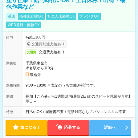
座り仕事！給与即払いOK！土日休み！出荷・梱
包作業など
派遣
職種未経験OK
社会人未経験OK
ブランクOK
WEB登録・面接OK
時給1300円
給与
交通費別途支給あり
交通費支給有り
交通費
千葉県東金市
勤務地
求名駅から車9分
製造外
9:00～18:00 ※表記のうち実働8時間です。
勤務時間
長期【ご応募から1週間以内(最短2日目)のスピード就業が可能】
期間
即日～
日払いOK
/
履歴書不要
/
電話対応なし
/
パソコンスキル不要
特徴
気になる！
応募する
詳細へ