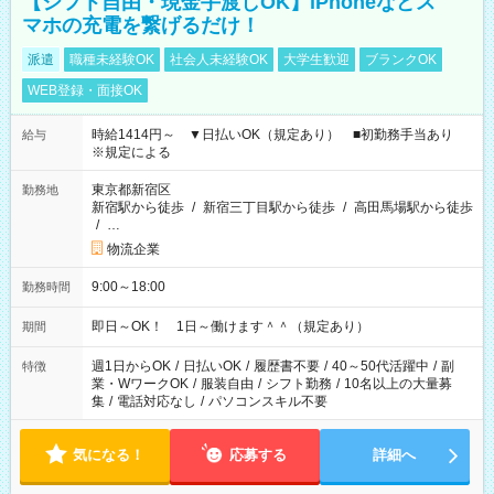
【シフト自由・現金手渡しOK】iPhoneなどス
マホの充電を繋げるだけ！
派遣
職種未経験OK
社会人未経験OK
大学生歓迎
ブランクOK
WEB登録・面接OK
時給1414円～ ▼日払いOK（規定あり） ■初勤務手当あり
給与
※規定による
東京都新宿区
勤務地
新宿駅から徒歩
/
新宿三丁目駅から徒歩
/
高田馬場駅から徒歩
/
…
物流企業
9:00～18:00
勤務時間
即日～OK！ 1日～働けます＾＾（規定あり）
期間
週1日からOK
/
日払いOK
/
履歴書不要
/
40～50代活躍中
/
副
特徴
業・WワークOK
/
服装自由
/
シフト勤務
/
10名以上の大量募
集
/
電話対応なし
/
パソコンスキル不要
気になる！
応募する
詳細へ