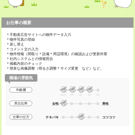
お仕事の概要
＊不動産広告サイトへの物件データ入力
＊物件写真の登録
＊差し替え
＊コメント文の入力
＊物件情報（間取り＊設備＊周辺環境）の確認および更新作業
＊社内システムとの情報照合
＊掲載内容のチェック
＊簡単な画像調整（明るさ調整＊サイズ変更 など）など。
職場の雰囲気
年齢層
20代
30
40
50
60
男女比率
女性
男性
仕事の仕方
テキパキ
コツコツ