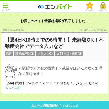
0
メニュー
気になる！
ログイン
お探しのバイト情報は掲載が終了しました。
掲載日 :2026
/
06
/
29
No.SSKCS2404400932
【週4日×16時までの6時間！】未経験OK！不
動産会社でデータ入力など
派遣
職種未経験OK
ブランクOK
WEB登録・面接OK
＜駅近でアクセス抜群！＞残業がほとんどなく無理
なく働けます！
【週4日勤務】ご自身のプライベートに合わせて、少ない日数での
...
もっとみる
あなたの閲覧履歴からのオススメ