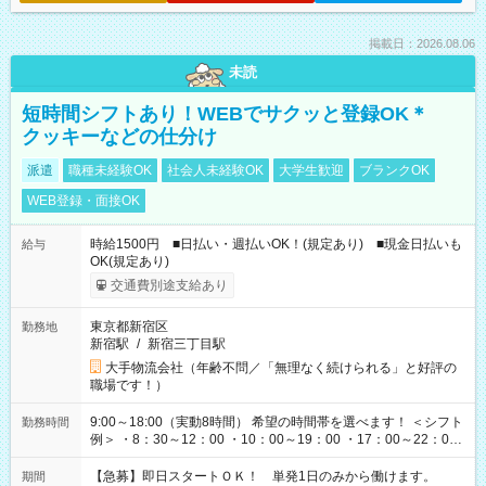
掲載日：2026.08.06
未読
短時間シフトあり！WEBでサクッと登録OK＊
クッキーなどの仕分け
派遣
職種未経験OK
社会人未経験OK
大学生歓迎
ブランクOK
WEB登録・面接OK
時給1500円 ■日払い・週払いOK！(規定あり) ■現金日払いも
給与
OK(規定あり)
交通費別途支給あり
東京都新宿区
勤務地
新宿駅
/
新宿三丁目駅
大手物流会社（年齢不問／「無理なく続けられる」と好評の
職場です！）
9:00～18:00（実動8時間） 希望の時間帯を選べます！ ＜シフト
勤務時間
例＞ ・8：30～12：00 ・10：00～19：00 ・17：00～22：00
・13：00～22：00 ・22：00～翌6：00 など
【急募】即日スタートＯＫ！ 単発1日のみから働けます。
期間