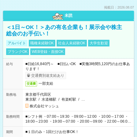
掲載日：2026.08.07
未読
＜1日～OK！＞あの有名企業も！展示会や株主
総会のお手伝い！
アルバイト
職種未経験OK
社会人未経験OK
大学生歓迎
ブランクOK
WEB登録・面接OK
■日給16,840円～ ■日払いOK ■実働3時間5,120円のお仕事あ
給与
ります！
交通費別途支給あり
一部支給
交通費
東京都千代田区
勤務地
東京駅
/
水道橋駅
/
有楽町駅
/
…
株式会社マッシュ
■シフト例 ・07:00～19:30 ・09:00～12:00 ・10:00～17:00 ・
勤務時間
18:00～23:00 ・19:00～07:00 ・20:00～09:00 ・22:00～06:00
etc ★最短で3時間で5,120円のお仕事から 15時間で2万円近く稼
げるお仕事も！ ご希望のお時間に合わせてご紹介！ ※シフトは
■１日のみ・1回だけお仕事OK！
期間
現場によって異なります。 ※勿論、休憩時間はあるのでご安心