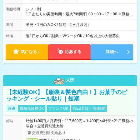
円（役割手当＋100円）×6時間＝日収8,400円＋交通費 【試用期
間】試用期間なし
シフト制
勤務時間
1日あたりの実働時間：最大7時間/日 09：00～17：00 ※勤務時
間は 試験により異なります。
単発・1日のみOK / 短期（1ヶ月以内）
期間
週1日からOK / 副業・WワークOK / 10名以上の大量募集
特徴
気になる！
応募する
詳細へ
未読
【未経験OK】【服装＆髪色自由！】お菓子のピ
ッキング・シール貼り｜短期
派遣
職種未経験OK
ブランクOK
WEB登録・面接OK
時給1400円／月収例：117,600円＝1,400円×4時間×21日勤務の
給与
場合＋交通費別途支給
交通費別途支給あり