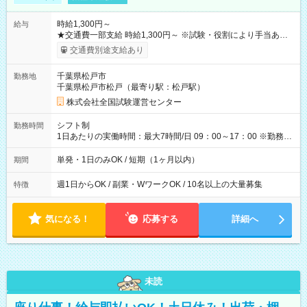
時給1,300円～
給与
★交通費一部支給 時給1,300円～ ※試験・役割により手当あり
※勤務回数により昇給あり 【即給（前払い）オプションあ
交通費別途支給あり
り！】 希望される場合、勤務から1週間ほどで給与の一部を受け
取れます。 ※手数料418円がかかります。 【過去試験日の収入
千葉県松戸市
勤務地
例】 ・河合塾模擬試験 8:30～17:30（休憩1時間） 時給1,300円
千葉県松戸市松戸（最寄り駅：松戸駅）
×8時間＝日収10,400円＋交通費 ※当日の役割により時給＋100
円の場合あり ・国家試験 7:00～13:30（休憩なし） 時給1,300
株式会社全国試験運営センター
円（役割手当＋100円）×6時間＝日収8,400円＋交通費 【試用期
間】試用期間なし
シフト制
勤務時間
1日あたりの実働時間：最大7時間/日 09：00～17：00 ※勤務時
間は 試験により異なります。
単発・1日のみOK / 短期（1ヶ月以内）
期間
週1日からOK / 副業・WワークOK / 10名以上の大量募集
特徴
気になる！
応募する
詳細へ
未読