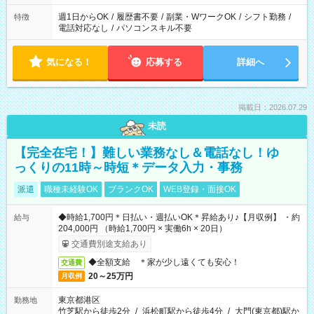
週1日からOK
/
履歴書不要
/
副業・WワークOK
/
シフト勤務
/
特徴
電話対応なし
/
パソコンスキル不要
気になる！
応募する
詳細へ
掲載日：2026.07.29
未読
【完全在宅！】難しい業務なし＆電話なし！ゆ
っくりの11時～時短＊データ入力・事務
派遣
職種未経験OK
ブランクOK
WEB登録・面接OK
◆時給1,700円＊日払い・週払いOK＊昇給あり♪【月収例】 ・約
給与
204,000円 （時給1,700円 × 実働6h × 20日）
交通費別途支給あり
◆全額支給 ＊家が少し遠くても安心！
交通費
20～25万円
月収例
東京都港区
勤務地
竹芝駅から徒歩2分
/
浜松町駅から徒歩4分
/
大門(東京都)駅か