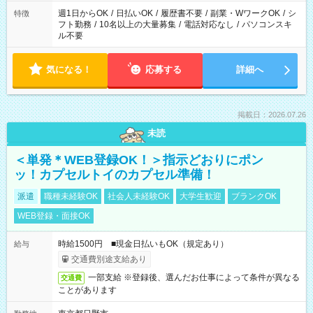
ください！
週1日からOK
/
日払いOK
/
履歴書不要
/
副業・WワークOK
/
シ
特徴
フト勤務
/
10名以上の大量募集
/
電話対応なし
/
パソコンスキ
ル不要
気になる！
応募する
詳細へ
掲載日：2026.07.26
未読
＜単発＊WEB登録OK！＞指示どおりにポン
ッ！カプセルトイのカプセル準備！
派遣
職種未経験OK
社会人未経験OK
大学生歓迎
ブランクOK
WEB登録・面接OK
時給1500円 ■現金日払いもOK（規定あり）
給与
交通費別途支給あり
一部支給 ※登録後、選んだお仕事によって条件が異なる
交通費
ことがあります