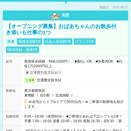
掲載日：2026.08.07
未読
【オープニング募集】おばあちゃんのお散歩付
き添いも仕事の1つ
派遣
職種未経験OK
社会人未経験OK
ブランクOK
WEB登録・面接OK
無資格未経験：時給1500円～ ■週払いOK ■扶養内OK ■日
給与
収1万2000円以上
交通費別途支給あり
交通費全額支給
交通費
東京都豊島区
勤務地
巣鴨駅
/
目白駅
/
北池袋駅
/
…
≪自宅からドアtoドアで30分以内！≫ご希望の勤務地を紹介
します。
9:00～18:00（休憩60分） ■ご希望があれば下記シフトもOK！
勤務時間
早番 7:00～16:00 遅番 10:00～19:00 夜勤 16:30～翌9:30 「家族
と休みを合わせたい」 「余裕を持って夕飯の準備がしたい」
「できれば残業はしたくない」 など、ご希望を教えてください