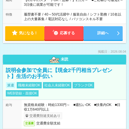
【8月中のスタートOK！急募！】2カ月～ ■ご応募から最短2～
期間
ね。 ※Wワーク希望の方へ 今ご覧のお仕事で希望する勤務時間
3日後に就業が可能です！
と、もう1つのお仕事の勤務時間。 合計で週40時間を超える場
合は応募できません。
履歴書不要
/
40～50代活躍中
/
服装自由
/
シフト勤務
/
10名以
特徴
上の大量募集
/
電話対応なし
/
パソコンスキル不要
気になる！
応募する
詳細へ
掲載日：2026.08.04
未読
説明会参加で全員に【現金2千円相当プレゼン
ト】生活のお手伝い
派遣
職種未経験OK
社会人未経験OK
ブランクOK
WEB登録・面接OK
無資格未経験：時給1330円～ ■週払いOK ■扶養内OK ■日
給与
収1万640円以上
交通費別途支給あり
交通費全額支給
交通費