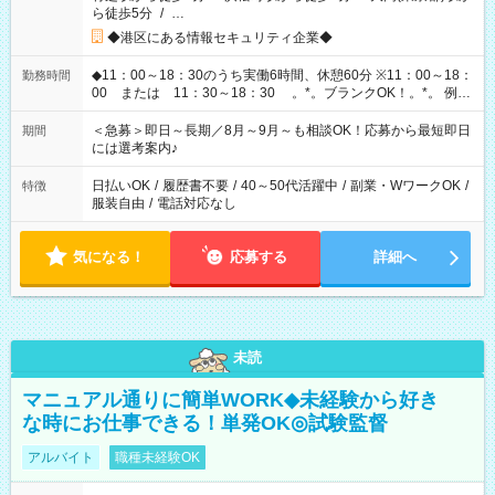
ら徒歩5分
/
…
◆港区にある情報セキュリティ企業◆
◆11：00～18：30のうち実働6時間、休憩60分 ※11：00～18：
勤務時間
00 または 11：30～18：30 。*。ブランクOK！。*。 例え
ば前職が、 在宅/財団法人/事務/コールセンター/受付/販売/カフェ
スタッフ スイーツ販売/ホテルフロント/化粧品販売/など 様々な
＜急募＞即日～長期／8月～9月～も相談OK！応募から最短即日
期間
業界から入社して活躍されています♪
には選考案内♪
日払いOK
/
履歴書不要
/
40～50代活躍中
/
副業・WワークOK
/
特徴
服装自由
/
電話対応なし
気になる！
応募する
詳細へ
未読
マニュアル通りに簡単WORK◆未経験から好き
な時にお仕事できる！単発OK◎試験監督
アルバイト
職種未経験OK