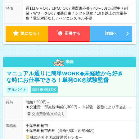
週1日からOK
/
日払いOK
/
履歴書不要
/
40～50代活躍中
/
副
特徴
業・WワークOK
/
服装自由
/
シフト勤務
/
10名以上の大量募
集
/
電話対応なし
/
パソコンスキル不要
気になる！
応募する
詳細へ
未読
マニュアル通りに簡単WORK◆未経験から好き
な時にお仕事できる！単発OK◎試験監督
アルバイト
職種未経験OK
時給1,300円～
給与
★交通費一部支給 時給1,300円～ ※試験・役割により手当あり
※勤務回数により昇給あり 【即給（前払い）オプションあ
交通費別途支給あり
り！】 希望される場合、勤務から1週間ほどで給与の一部を受け
取れます。 ※手数料418円がかかります。 【過去試験日の収入
千葉県船橋市
勤務地
例】 ・河合塾模擬試験 8:30～17:30（休憩1時間） 時給1,300円
千葉県船橋市西船（最寄り駅：西船橋駅）
×8時間＝日収10,400円＋交通費 ※当日の役割により時給＋100
円の場合あり ・国家試験 7:00～13:30（休憩なし） 時給1,300
株式会社全国試験運営センター