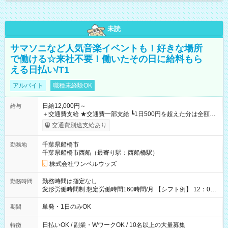
未読
サマソニなど人気音楽イベントも！好きな場所
で働ける☆来社不要！働いたその日に給料もら
える日払い/T1
アルバイト
職種未経験OK
日給12,000円～
給与
＋交通費支給 ★交通費一部支給 ┗1日500円を超えた分は全額支
給！ ※往復500円以内の方は自己負担となります ★日払いOK！
交通費別途支給あり
（規定あり） ┗働いたその日に現金GET♪ お仕事後はコンビニ
ATMから 日払い分を引き落とせます！ 【試用期間】試用期間
千葉県船橋市
勤務地
なし
千葉県船橋市西船（最寄り駅：西船橋駅）
株式会社ワンベルウッズ
勤務時間は指定なし
勤務時間
変形労働時間制 想定労働時間160時間/月 【シフト例】 12：00
～22：00
単発・1日のみOK
期間
日払いOK / 副業・WワークOK / 10名以上の大量募集
特徴