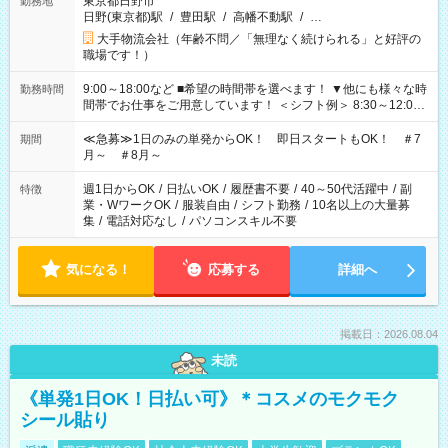
東京都日野市
勤務地
日野(東京都)駅
/
豊田駅
/
高幡不動駅
/
…
大手物流会社（年齢不問／「無理なく続けられる」と好評の
職場です！）
9:00～18:00など ■希望の時間帯を選べます！ ▼他にも様々な時
勤務時間
間帯でお仕事をご用意しています！ ＜シフト例＞ 8:30～12:00
17:00～22:00 13:00～22:00 22:00～翌6:00 など
≪急募≫1日のみの単発からOK！ 即日スタートもOK！ ＃7
期間
月～ ＃8月～
週1日からOK
/
日払いOK
/
履歴書不要
/
40～50代活躍中
/
副
特徴
業・WワークOK
/
服装自由
/
シフト勤務
/
10名以上の大量募
集
/
電話対応なし
/
パソコンスキル不要
気になる！
応募する
詳細へ
掲載日：2026.08.04
未読
《単発1日OK！日払い可》＊コスメのモクモク
シール貼り