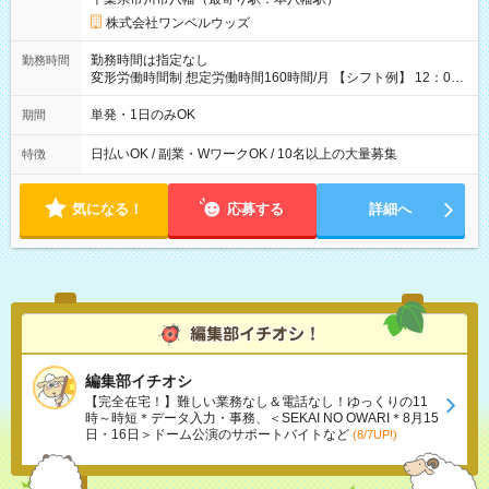
株式会社ワンベルウッズ
勤務時間は指定なし
勤務時間
変形労働時間制 想定労働時間160時間/月 【シフト例】 12：00
～22：00
単発・1日のみOK
期間
日払いOK / 副業・WワークOK / 10名以上の大量募集
特徴
気になる！
応募する
詳細へ
編集部イチオシ
【完全在宅！】難しい業務なし＆電話なし！ゆっくりの11
時～時短＊データ入力・事務、＜SEKAI NO OWARI＊8月15
日・16日＞ドーム公演のサポートバイトなど
(8/7UP!)