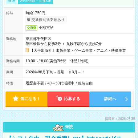
派遣
WEB登録・面接OK
時給1750円
給与
交通費別途支給あり
全額支給
交通費
東京都千代田区
勤務地
飯田橋駅から徒歩3分
/
九段下駅から徒歩7分
【大手出版社】出版事業・ゲーム事業・アニメ・映像事業
10:00～18:00(実働7時間 休憩1時間)
勤務時間
2026年08月下旬～長期 ※8月～！
期間
履歴書不要
/
40～50代活躍中
/
服装自由
特徴
気になる！
応募する
詳細へ
掲載日：2026.07.30
未読