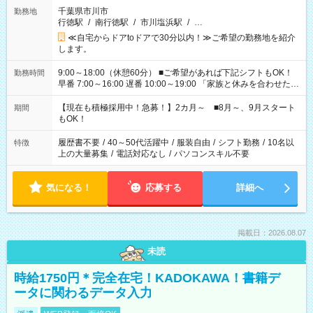
千葉県市川市
勤務地
行徳駅
/
南行徳駅
/
市川塩浜駅
/
…
≪自宅からドアtoドアで30分以内！≫ご希望の勤務地を紹介
します。
9:00～18:00（休憩60分） ■ご希望があれば下記シフトもOK！
勤務時間
早番 7:00～16:00 遅番 10:00～19:00 「家族と休みを合わせた
い」 「余裕を持って夕飯の準備がしたい」 「できれば残業はし
たくない」 など、ご希望を教えてくださいね。 ※Wワーク希望
【現在も積極採用中！急募！】2カ月～ ■8月～、9月スタート
期間
の方へ 今ご覧のお仕事で希望する勤務時間と、もう1つのお仕事
もOK！
の勤務時間。 合計で週40時間を超える場合は応募できません。
履歴書不要
/
40～50代活躍中
/
服装自由
/
シフト勤務
/
10名以
特徴
上の大量募集
/
電話対応なし
/
パソコンスキル不要
気になる！
応募する
詳細へ
掲載日：2026.08.07
未読
時給1750円＊完全在宅！KADOKAWA！書籍デ
ータに関わるデータ入力