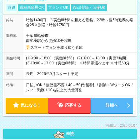
派遣
職種未経験OK
ブランクOK
WEB登録・面接OK
時給1400円 ※実働8時間を超える勤務、22時～翌5時勤務の場
給与
合25％割増：時給1750円
千葉県船橋市
勤務地
南船橋駅から徒歩10分程度
スマートフォンを取り扱う倉庫
(1)9:00～18:00（実働8時間） (2)10:00～18:00（実働7時間）
勤務時間
(3)10:00～17:00（実働6時間） ※時間帯選べます ※休憩60分
長期 2026年9月スタート予定
期間
日払いOK
/
履歴書不要
/
40～50代活躍中
/
副業・WワークOK
/
特徴
シフト勤務
/
10名以上の大量募集
気になる！
応募する
詳細へ
掲載日：2026.08.07
未読