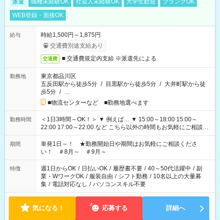
派遣
職種未経験OK
社会人未経験OK
大学生歓迎
ブランクOK
WEB登録・面接OK
時給1,500円～1,875円
給与
交通費別途支給あり
■ 交通費規定内支給 ※派遣先による
交通費
東京都品川区
勤務地
五反田駅から徒歩5分
/
目黒駅から徒歩5分
/
大井町駅から徒
歩5分
/
…
■物流センターなど ■勤務地選べます
＜1日3時間～OK！＞ ▼ 例えば… ▼ 15:00～18:00 15:00～
勤務時間
22:00 17:00～22:00 など こちら以外の時間もお気軽にご相談く
ださい！
単発1日～！ ★勤務開始日や期間はお気軽にご相談くださ
期間
い！ ＃8月～ ＃9月～
週1日からOK
/
日払いOK
/
履歴書不要
/
40～50代活躍中
/
副
特徴
業・WワークOK
/
服装自由
/
シフト勤務
/
10名以上の大量募
集
/
電話対応なし
/
パソコンスキル不要
気になる！
応募する
詳細へ