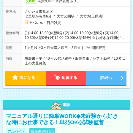
実費支給／当社規定あり。
交通費
さいたま市見沼区
勤務地
七里駅から車6分
/
大宮公園駅
/
大宮(埼玉県)駅
アパレル・日用雑貨
(1)14:00-18:00(休憩0分) (2)14:00-19:00(休憩0分) (3)14:00-
勤務時間
19:30(休憩0分) (4)14:00-20:00(休憩45分) ※お好きな時間が選べ
ます
1ヶ月以上3ヶ月未満／即日～8月末までの期間限定
期間
履歴書不要
/
40～50代活躍中
/
服装自由
/
シフト勤務
/
10名以
特徴
上の大量募集
気になる！
応募する
詳細へ
未読
マニュアル通りに簡単WORK◆未経験から好き
な時にお仕事できる！単発OK◎試験監督
アルバイト
職種未経験OK