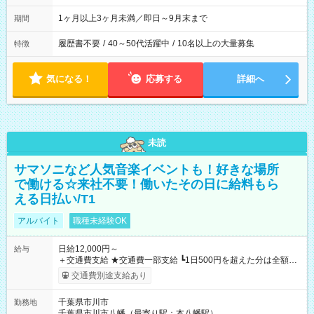
1ヶ月以上3ヶ月未満／即日～9月末まで
期間
履歴書不要
/
40～50代活躍中
/
10名以上の大量募集
特徴
気になる！
応募する
詳細へ
未読
サマソニなど人気音楽イベントも！好きな場所
で働ける☆来社不要！働いたその日に給料もら
える日払い/T1
アルバイト
職種未経験OK
日給12,000円～
給与
＋交通費支給 ★交通費一部支給 ┗1日500円を超えた分は全額支
給！ ※往復500円以内の方は自己負担となります ★日払いOK！
交通費別途支給あり
（規定あり） ┗働いたその日に現金GET♪ お仕事後はコンビニ
ATMから 日払い分を引き落とせます！ 【試用期間】試用期間
千葉県市川市
勤務地
なし
千葉県市川市八幡（最寄り駅：本八幡駅）