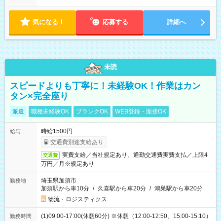
気になる！
応募する
詳細へ
未読
スピードよりも丁寧に！未経験OK！作業はカン
タン×完全座り
派遣
職種未経験OK
ブランクOK
WEB登録・面接OK
時給1500円
給与
交通費別途支給あり
実費支給／当社規定あり。通勤交通費実費支払／上限4
交通費
万円／月※規定あり
埼玉県加須市
勤務地
加須駅から車10分
/
久喜駅から車20分
/
鴻巣駅から車20分
物流・ロジスティクス
(1)09:00-17:00(休憩60分) ※休憩（12:00-12:50、15:00-15:10）
勤務時間