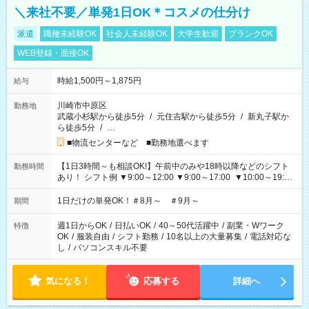
＼来社不要／単発1日OK＊コスメの仕分け
派遣
職種未経験OK
社会人未経験OK
大学生歓迎
ブランクOK
WEB登録・面接OK
時給1,500円～1,875円
給与
川崎市中原区
勤務地
武蔵小杉駅から徒歩5分
/
元住吉駅から徒歩5分
/
新丸子駅か
ら徒歩5分
/
…
■物流センターなど ■勤務地選べます
【1日3時間～も相談OK!】午前中のみや18時以降などのシフト
勤務時間
あり！ シフト例 ▼9:00～12:00 ▼9:00～17:00 ▼10:00～19:00
▼18:00～21:00
1日だけの単発OK！＃8月～ ＃9月～
期間
週1日からOK
/
日払いOK
/
40～50代活躍中
/
副業・Wワーク
特徴
OK
/
服装自由
/
シフト勤務
/
10名以上の大量募集
/
電話対応な
し
/
パソコンスキル不要
気になる！
応募する
詳細へ