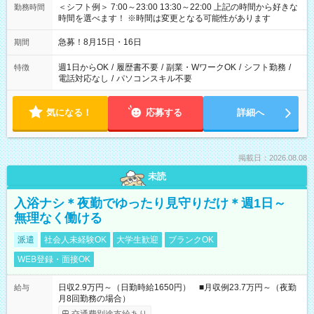
＜シフト例＞ 7:00～23:00 13:30～22:00 上記の時間から好きな
勤務時間
時間を選べます！ ※時間は変更となる可能性があります
急募！8月15日・16日
期間
週1日からOK
/
履歴書不要
/
副業・WワークOK
/
シフト勤務
/
特徴
電話対応なし
/
パソコンスキル不要
気になる！
応募する
詳細へ
掲載日：2026.08.08
未読
入浴ナシ＊夜勤でゆったり見守りだけ＊週1日～
無理なく働ける
派遣
社会人未経験OK
大学生歓迎
ブランクOK
WEB登録・面接OK
日収2.9万円～（日勤時給1650円） ■月収例23.7万円～（夜勤
給与
月8回勤務の場合）