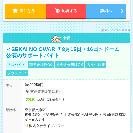
気になる！
応募する
詳細へ
掲載日：2026.08.04
未読
＜SEKAI NO OWARI＊8月15日・16日＞ドーム
公演のサポートバイト
アルバイト
職種未経験OK
社会人未経験OK
大学生歓迎
ブランクOK
時給1250円～
給与
交通費別途支給あり
支給（規定有り）
交通費
東京都文京区
勤務地
後楽園駅から徒歩5分
/
水道橋駅から徒歩5分
/
春日(東京都)駅
から徒歩7分
株式会社ライブパワー