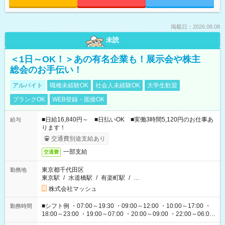
掲載日：2026.08.08
未読
＜1日～OK！＞あの有名企業も！展示会や株主
総会のお手伝い！
アルバイト
職種未経験OK
社会人未経験OK
大学生歓迎
ブランクOK
WEB登録・面接OK
■日給16,840円～ ■日払いOK ■実働3時間5,120円のお仕事あ
給与
ります！
交通費別途支給あり
一部支給
交通費
東京都千代田区
勤務地
東京駅
/
水道橋駅
/
有楽町駅
/
…
株式会社マッシュ
■シフト例 ・07:00～19:30 ・09:00～12:00 ・10:00～17:00 ・
勤務時間
18:00～23:00 ・19:00～07:00 ・20:00～09:00 ・22:00～06:00
etc ★最短で3時間で5,120円のお仕事から 15時間で2万円近く稼