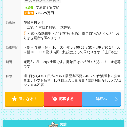
交通費別途支給あり
交通費全額支給
交通費
20～25万円
月収例
茨城県日立市
勤務地
日立駅
/
常陸多賀駅
/
大甕駅
/
…
＜選べる勤務地＞介護施設や病院 ※ご自宅の近くなど、お
好きな場所を選べます！
＜例＞ 夜勤（例） 16：00～翌9：00 16：30～翌9：30 17：00
勤務時間
～翌10：00 ※勤務時間は施設によって異なります 「土日祝は休
みたい」 「しっかり稼ぎたい」 「もう少し遅い時間から始めた
い」など ご希望にあったお仕事をご案内いたします。 ※未経験
短期2ヵ月～のお仕事です。開始日はご相談ください！ ★急募
期間
の方の場合は1～2ヶ月間は日中での仕事を経験いただき、 お
です！
仕事に慣れてからの夜勤になります。 ★家庭の都合でお休みが
必要な場合も遠慮なくご相談ください。
週1日からOK
/
日払いOK
/
履歴書不要
/
40～50代活躍中
/
服装
特徴
自由
/
シフト勤務
/
10名以上の大量募集
/
電話対応なし
/
パソコ
ンスキル不要
気になる！
応募する
詳細へ
未読