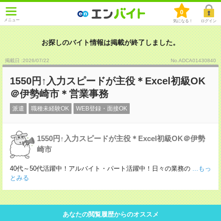
0
メニュー
気になる！
ログイン
お探しのバイト情報は掲載が終了しました。
掲載日 :2026
/
07
/
22
No.ADCA01430840
1550円↑入力スピードが主役＊Excel初級OK
＠伊勢崎市＊営業事務
派遣
職種未経験OK
WEB登録・面接OK
1550円↑入力スピードが主役＊Excel初級OK＠伊勢
崎市
40代～50代活躍中！アルバイト・パート活躍中！日々の業務の
...もっ
とみる
あなたの閲覧履歴からのオススメ