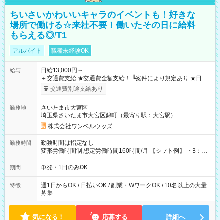
ちいさいかわいいキャラのイベントも！好きな
場所で働ける☆来社不要！働いたその日に給料
もらえる◎/T1
アルバイト
職種未経験OK
日給13,000円～
給与
＋交通費支給 ★交通費全額支給！ ┗案件により規定あり ★日払
いOK！（規定あり） ┗働いたその日に現金GET♪ お仕事後はコ
交通費別途支給あり
ンビニATMから 日払い分を引き落とせます！ 【試用期間】試
用期間なし
さいたま市大宮区
勤務地
埼玉県さいたま市大宮区錦町（最寄り駅：大宮駅）
株式会社ワンベルウッズ
勤務時間は指定なし
勤務時間
変形労働時間制 想定労働時間160時間/月 【シフト例】 ・8：00
～21：00
単発・1日のみOK
期間
週1日からOK / 日払いOK / 副業・WワークOK / 10名以上の大量
特徴
募集
気になる！
応募する
詳細へ