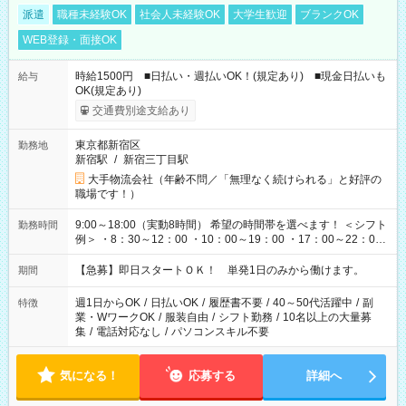
派遣
職種未経験OK
社会人未経験OK
大学生歓迎
ブランクOK
WEB登録・面接OK
時給1500円 ■日払い・週払いOK！(規定あり) ■現金日払いも
給与
OK(規定あり)
交通費別途支給あり
東京都新宿区
勤務地
新宿駅
/
新宿三丁目駅
大手物流会社（年齢不問／「無理なく続けられる」と好評の
職場です！）
9:00～18:00（実動8時間） 希望の時間帯を選べます！ ＜シフト
勤務時間
例＞ ・8：30～12：00 ・10：00～19：00 ・17：00～22：00
・13：00～22：00 ・22：00～翌6：00 など
【急募】即日スタートＯＫ！ 単発1日のみから働けます。
期間
週1日からOK
/
日払いOK
/
履歴書不要
/
40～50代活躍中
/
副
特徴
業・WワークOK
/
服装自由
/
シフト勤務
/
10名以上の大量募
集
/
電話対応なし
/
パソコンスキル不要
気になる！
応募する
詳細へ