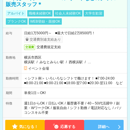
販売スタッフ＊
アルバイト
職種未経験OK
社会人未経験OK
大学生歓迎
ブランクOK
WEB登録・面接OK
日給1万5000円～ ■最大で日給2万8500円！
給与
交通費別途支給あり
交通費規定支給
交通費
横浜市西区
勤務地
横浜駅
/
みなとみらい駅
/
西横浜駅
/
…
イベント会場
＜シフト例＞ いろいろなシフトで働けます！ ■7:00-24:00
勤務時間
■8:00-21:00 ■9:00-21:00 ■18:00-翌7:00 ■20:30-翌11:00 など
単発1日～OK!
期間
週1日からOK
/
日払いOK
/
履歴書不要
/
40～50代活躍中
/
副
特徴
業・WワークOK
/
服装自由
/
シフト勤務
/
電話対応なし
/
パソ
コンスキル不要
気になる！
応募する
詳細へ