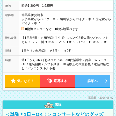
時給1,300円～1,625円
給与
群馬県伊勢崎市
勤務地
伊勢崎駅からバイク・車
/
境町駅からバイク・車
/
国定駅から
バイク・車
/
…
■物流センターなど ■勤務地選べます
【1日3時間～も相談OK!】午前中のみや18時以降などのシフト
勤務時間
あり！ シフト例 ▼9:00～12:00 ▼9:00～17:00 ▼10:00～19:00
▼18:00～21:00
1日だけの単発OK！＃8月～ ＃9月～
期間
週1日からOK
/
日払いOK
/
40～50代活躍中
/
副業・Wワーク
特徴
OK
/
服装自由
/
シフト勤務
/
10名以上の大量募集
/
電話対応な
し
/
パソコンスキル不要
気になる！
応募する
詳細へ
掲載日：2026.08.07
未読
＜単発＊1日～OK！＞コンサートなどのグッズ