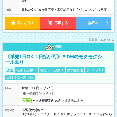
即日～
日払いOK
/
履歴書不要
/
電話対応なし
/
パソコンスキル不要
特徴
気になる！
応募する
詳細へ
掲載日：2026.08.10
未読
《単発1日OK！日払い可》＊DMのモクモクシ
ール貼り
派遣
職種未経験OK
社会人未経験OK
大学生歓迎
ブランクOK
WEB登録・面接OK
時給1,300円～1,625円
給与
交通費別途支給あり
■ 交通費規定内支給 ※派遣先による
交通費
群馬県伊勢崎市
勤務地
伊勢崎駅からバイク・車
/
境町駅からバイク・車
/
国定駅から