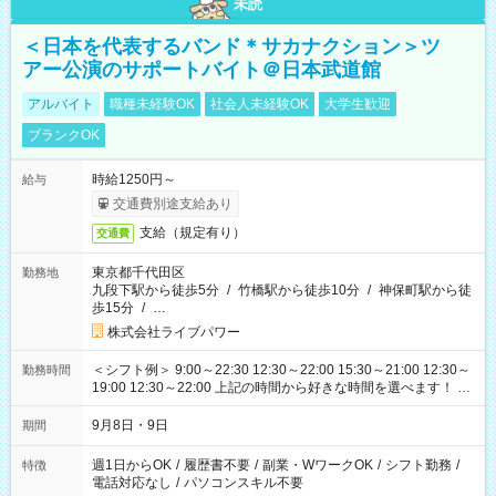
未読
＜日本を代表するバンド＊サカナクション＞ツ
アー公演のサポートバイト＠日本武道館
アルバイト
職種未経験OK
社会人未経験OK
大学生歓迎
ブランクOK
時給1250円～
給与
交通費別途支給あり
支給（規定有り）
交通費
東京都千代田区
勤務地
九段下駅から徒歩5分
/
竹橋駅から徒歩10分
/
神保町駅から徒
歩15分
/
…
株式会社ライブパワー
＜シフト例＞ 9:00～22:30 12:30～22:00 15:30～21:00 12:30～
勤務時間
19:00 12:30～22:00 上記の時間から好きな時間を選べます！ ※
時間は変更となる可能性があります
9月8日・9日
期間
週1日からOK
/
履歴書不要
/
副業・WワークOK
/
シフト勤務
/
特徴
電話対応なし
/
パソコンスキル不要