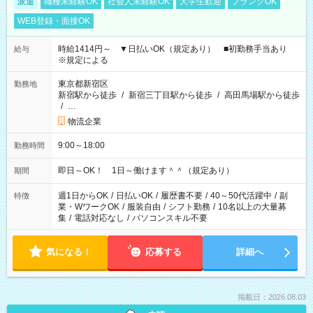
派遣
職種未経験OK
社会人未経験OK
大学生歓迎
ブランクOK
WEB登録・面接OK
時給1414円～ ▼日払いOK（規定あり） ■初勤務手当あり
給与
※規定による
東京都新宿区
勤務地
新宿駅から徒歩
/
新宿三丁目駅から徒歩
/
高田馬場駅から徒歩
/
…
物流企業
9:00～18:00
勤務時間
即日～OK！ 1日～働けます＾＾（規定あり）
期間
週1日からOK
/
日払いOK
/
履歴書不要
/
40～50代活躍中
/
副
特徴
業・WワークOK
/
服装自由
/
シフト勤務
/
10名以上の大量募
集
/
電話対応なし
/
パソコンスキル不要
気になる！
応募する
詳細へ
掲載日：2026.08.03