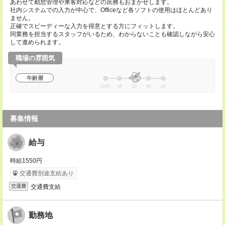
あわせて勤怠管理や来客対応などの庶務もおまかせします。
社内システムでの入力が中心で、Officeなど各ソフトの使用はほとんどあり
ません。
正確でスピーディーな入力を得意とする方にフィットします。
同業務を担当するスタッフがいるため、わからないことも確認しながら安心
して進められます。
職場の雰囲気
年齢層
20代
30
40
50
60
募集情報
給与
時給1550円
交通費別途支給あり
交通費支給
交通費
勤務地