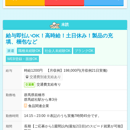
未読
給与即払いOK！高時給！土日休み！製品の充
填、梱包など
派遣
職種未経験OK
社会人未経験OK
ブランクOK
WEB登録・面接OK
時給1200円 【月収例】198,000円(月収例21日実働)
給与
交通費別途支給あり
交通費支給有り
交通費
群馬県前橋市
勤務地
群馬総社駅から車3分
食品関連企業
14:15～23:00 ※表記のうち実働7時間45分です。
勤務時間
長期【ご応募から1週間以内(最短2日目)のスピード就業が可能】
期間