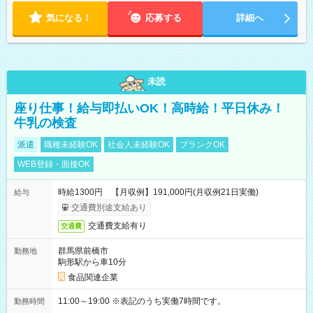
18:00 などのように、自由な働き方が可能なお仕事です！
気になる！
応募する
詳細へ
未読
座り仕事！給与即払いOK！高時給！平日休み！
牛乳の検査
派遣
職種未経験OK
社会人未経験OK
ブランクOK
WEB登録・面接OK
時給1300円 【月収例】191,000円(月収例21日実働)
給与
交通費別途支給あり
交通費支給有り
交通費
群馬県前橋市
勤務地
駒形駅から車10分
食品関連企業
11:00～19:00 ※表記のうち実働7時間です。
勤務時間