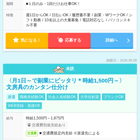
げるお仕事も！ ご希望のお時間に合わせてご紹介！ ※シフトは
■１日のみ・1回だけお仕事OK！
期間
現場によって異なります。 ※勿論、休憩時間はあるのでご安心
ください！
週1日からOK
/
日払いOK
/
履歴書不要
/
副業・WワークOK
/
シ
特徴
フト勤務
/
10名以上の大量募集
/
電話対応なし
/
パソコンスキ
ル不要
気になる！
応募する
詳細へ
掲載日：2026.08.08
未読
〈月1日～で副業にピッタリ＊時給1,500円～〉
文房具のカンタン仕分け
派遣
職種未経験OK
社会人未経験OK
大学生歓迎
ブランクOK
WEB登録・面接OK
時給1,500円～1,875円
給与
交通費別途支給あり
■ 交通費規定内支給 ※派遣先による
交通費