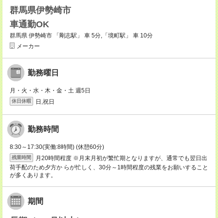
群馬県伊勢崎市
車通勤OK
群馬県 伊勢崎市 「剛志駅」 車 5分,「境町駅」 車 10分
メーカー
勤務曜日
月・火・水・木・金・土 週5日
日,祝日
休日休暇
勤務時間
8:30～17:30(実働:8時間) (休憩60分)
月20時間程度 ※月末月初が繁忙期となりますが、通常でも翌日出
残業時間
荷手配のため夕方か らが忙しく、30分～1時間程度の残業をお願いすること
が多くあります。
期間