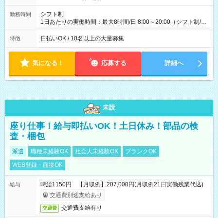
(日休み) ■月収80万円(43歳男性/墨田区在住)※元営業 1日200個
配達×25日勤務(月休み) 【試用期間】試用期間なし
シフト制
勤務時間
1日あたりの実働時間：最大8時間/日 8:00～20:00（シフト制/実
働8時間） ※週5日勤務（場所次第では週4も有り） ※配達状況
によって時間外での勤務可能性有り ※案件により多少の前後あ
日払いOK / 10名以上の大量募集
特徴
り ※配達が完了次第、帰社OKです
気になる！
応募する
詳細へ
未読
座り仕事！給与即払いOK！土日休み！部品の検
査・梱包
派遣
職種未経験OK
社会人未経験OK
ブランクOK
WEB登録・面接OK
時給1150円 【月収例】207,000円(月収例21日実働残業代込)
給与
交通費別途支給あり
交通費支給有り
交通費