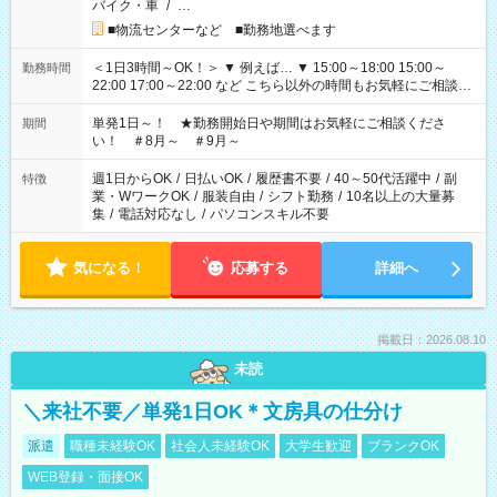
バイク・車
/
…
■物流センターなど ■勤務地選べます
＜1日3時間～OK！＞ ▼ 例えば… ▼ 15:00～18:00 15:00～
勤務時間
22:00 17:00～22:00 など こちら以外の時間もお気軽にご相談く
ださい！
単発1日～！ ★勤務開始日や期間はお気軽にご相談くださ
期間
い！ ＃8月～ ＃9月～
週1日からOK
/
日払いOK
/
履歴書不要
/
40～50代活躍中
/
副
特徴
業・WワークOK
/
服装自由
/
シフト勤務
/
10名以上の大量募
集
/
電話対応なし
/
パソコンスキル不要
気になる！
応募する
詳細へ
掲載日：2026.08.10
未読
＼来社不要／単発1日OK＊文房具の仕分け
派遣
職種未経験OK
社会人未経験OK
大学生歓迎
ブランクOK
WEB登録・面接OK