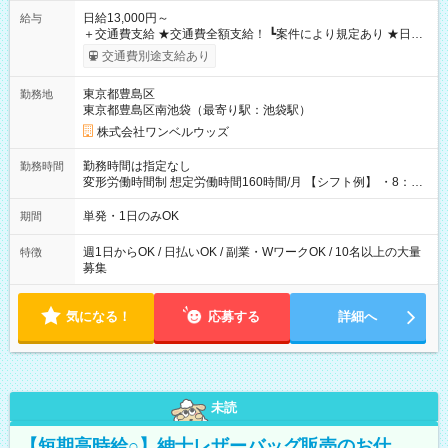
日給13,000円～
給与
＋交通費支給 ★交通費全額支給！ ┗案件により規定あり ★日払
いOK！（規定あり） ┗働いたその日に現金GET♪ お仕事後はコ
交通費別途支給あり
ンビニATMから 日払い分を引き落とせます！ 【試用期間】試
用期間なし
東京都豊島区
勤務地
東京都豊島区南池袋（最寄り駅：池袋駅）
株式会社ワンベルウッズ
勤務時間は指定なし
勤務時間
変形労働時間制 想定労働時間160時間/月 【シフト例】 ・8：00
～21：00
単発・1日のみOK
期間
週1日からOK / 日払いOK / 副業・WワークOK / 10名以上の大量
特徴
募集
気になる！
応募する
詳細へ
未読
【短期高時給○】紳士レザーバッグ販売のお仕