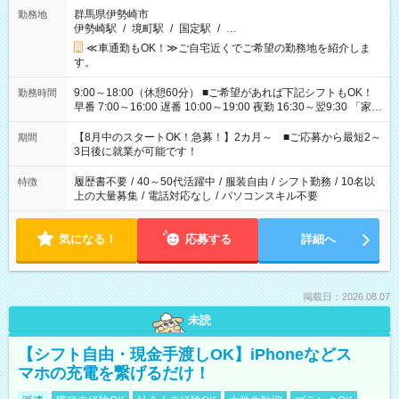
群馬県伊勢崎市
勤務地
伊勢崎駅
/
境町駅
/
国定駅
/
…
≪車通勤もOK！≫ご自宅近くでご希望の勤務地を紹介しま
す。
9:00～18:00（休憩60分） ■ご希望があれば下記シフトもOK！
勤務時間
早番 7:00～16:00 遅番 10:00～19:00 夜勤 16:30～翌9:30 「家族
と休みを合わせたい」 「余裕を持って夕飯の準備がしたい」
「できれば残業はしたくない」 など、ご希望を教えてください
【8月中のスタートOK！急募！】2カ月～ ■ご応募から最短2～
期間
ね。 ※Wワーク希望の方へ 今ご覧のお仕事で希望する勤務時間
3日後に就業が可能です！
と、もう1つのお仕事の勤務時間。 合計で週40時間を超える場
合は応募できません。
履歴書不要
/
40～50代活躍中
/
服装自由
/
シフト勤務
/
10名以
特徴
上の大量募集
/
電話対応なし
/
パソコンスキル不要
気になる！
応募する
詳細へ
掲載日：2026.08.07
未読
【シフト自由・現金手渡しOK】iPhoneなどス
マホの充電を繋げるだけ！