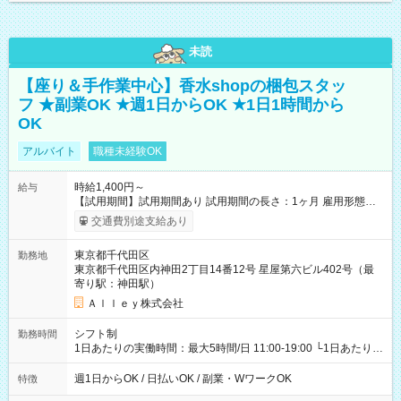
未読
【座り＆手作業中心】香水shopの梱包スタッ
フ ★副業OK ★週1日からOK ★1日1時間から
OK
アルバイト
職種未経験OK
時給1,400円～
給与
【試用期間】試用期間あり 試用期間の長さ：1ヶ月 雇用形態、
給与は本採用時と同じです。
交通費別途支給あり
東京都千代田区
勤務地
東京都千代田区内神田2丁目14番12号 星屋第六ビル402号（最
寄り駅：神田駅）
Ａｌｌｅｙ株式会社
シフト制
勤務時間
1日あたりの実働時間：最大5時間/日 11:00-19:00 └1日あたりの
実働時間：1-5時間 └上記の時間帯内であれば、いつでも勤務可
能！ └平日・土曜日の中で、お好きな曜日でご勤務いただけま
週1日からOK / 日払いOK / 副業・WワークOK
特徴
す！ 【シフト例】 ・11:00～14:00 ・16:30～19:00 ・13:00～