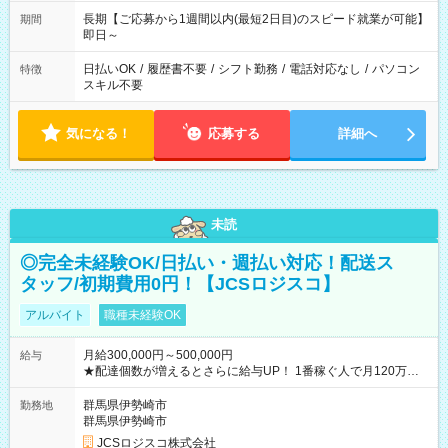
長期【ご応募から1週間以内(最短2日目)のスピード就業が可能】
期間
即日～
日払いOK
/
履歴書不要
/
シフト勤務
/
電話対応なし
/
パソコン
特徴
スキル不要
気になる！
応募する
詳細へ
未読
◎完全未経験OK/日払い・週払い対応！配送ス
タッフ/初期費用0円！【JCSロジスコ】
アルバイト
職種未経験OK
月給300,000円～500,000円
給与
★配達個数が増えるとさらに給与UP！ 1番稼ぐ人で月120万ほ
ど！ ・主要都市エリア 月収55万円／週5日稼働 月収65万~112
万円／週6日稼働 ・地方郊外エリア 月収40万円／週5日稼働 月
群馬県伊勢崎市
勤務地
収40万円~50万円／週6日稼働 ＜モデルイメージ＞ ■月収50万
群馬県伊勢崎市
円 (27歳男性/江東区在住)※元建築関係 1日150個配達×25日勤務
JCSロジスコ株式会社