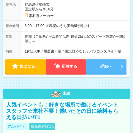
群馬県伊勢崎市
勤務地
国定駅から車10分
素材系メーカー
8:00～17:00 ※表記のうち実働8時間です。
勤務時間
長期【ご応募から1週間以内(最短2日目)のスピード就業が可能】
期間
即日～
日払いOK
/
履歴書不要
/
電話対応なし
/
パソコンスキル不要
特徴
気になる！
応募する
詳細へ
未読
人気イベントも！好きな場所で働けるイベント
スタッフ☆来社不要！働いたその日に給料もら
える日払い/T1
アルバイト
職種未経験OK