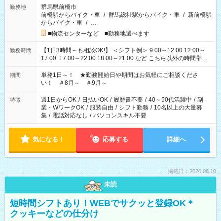
群馬県前橋市
勤務地
前橋駅からバイク・車
/
群馬総社駅からバイク・車
/
新前橋駅
からバイク・車
/
…
■物流センターなど ■勤務地選べます
【1日3時間～も相談OK!】 ＜シフト例＞ 9:00～12:00 12:00～
勤務時間
17:00 17:00～22:00 18:00～21:00 など こちら以外の時間帯も
お気軽にご相談ください！
単発1日～！ ★勤務開始日や期間はお気軽にご相談くださ
期間
い！ ＃8月～ ＃9月～
週1日からOK
/
日払いOK
/
履歴書不要
/
40～50代活躍中
/
副
特徴
業・WワークOK
/
服装自由
/
シフト勤務
/
10名以上の大量募
集
/
電話対応なし
/
パソコンスキル不要
気になる！
応募する
詳細へ
掲載日：2026.08.10
未読
短時間シフトあり！WEBでサクッと登録OK＊
クッキーなどの仕分け