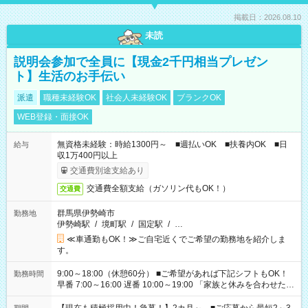
掲載日：2026.08.10
未読
説明会参加で全員に【現金2千円相当プレゼン
ト】生活のお手伝い
派遣
職種未経験OK
社会人未経験OK
ブランクOK
WEB登録・面接OK
無資格未経験：時給1300円～ ■週払いOK ■扶養内OK ■日
給与
収1万400円以上
交通費別途支給あり
交通費全額支給（ガソリン代もOK！）
交通費
群馬県伊勢崎市
勤務地
伊勢崎駅
/
境町駅
/
国定駅
/
…
≪車通勤もOK！≫ご自宅近くでご希望の勤務地を紹介しま
す。
9:00～18:00（休憩60分） ■ご希望があれば下記シフトもOK！
勤務時間
早番 7:00～16:00 遅番 10:00～19:00 「家族と休みを合わせた
い」 「余裕を持って夕飯の準備がしたい」 「できれば残業はし
たくない」 など、ご希望を教えてくださいね。 ※Wワーク希望