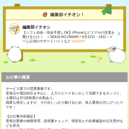
編集部イチオシ
【シフト自由・現金手渡しOK】iPhoneなどスマホの充電を
繋げるだけ！、＜SEKAI NO OWARI＊8月15日・16日＞ド
ーム公演のサポートバイトなど
(8/10UP!)
お仕事の概要
サービス業での営業事務です。
受発注や電話対応を中心に、入力スピードをいかして活躍できるオシゴト。
土曜日は月1回程度の出勤あり。
残業も発生しますが、その分しっかり稼げるため、収入重視の方にぴったり
です！
【お仕事内容補足】
受発注業務や納期管理、請求書チェック、得意先との在庫確認や注文受付な
どを担当。