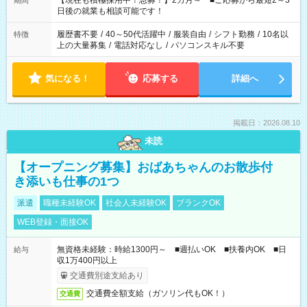
【現在も積極採用中！急募！】2カ月～ ■ご応募から最短2～3
期間
の方へ 今ご覧のお仕事で希望する勤務時間と、もう1つのお仕事
日後の就業も相談可能です！
の勤務時間。 合計で週40時間を超える場合は応募できません。
履歴書不要
/
40～50代活躍中
/
服装自由
/
シフト勤務
/
10名以
特徴
上の大量募集
/
電話対応なし
/
パソコンスキル不要
気になる！
応募する
詳細へ
掲載日：2026.08.10
未読
【オープニング募集】おばあちゃんのお散歩付
き添いも仕事の1つ
派遣
職種未経験OK
社会人未経験OK
ブランクOK
WEB登録・面接OK
無資格未経験：時給1300円～ ■週払いOK ■扶養内OK ■日
給与
収1万400円以上
交通費別途支給あり
交通費全額支給（ガソリン代もOK！）
交通費