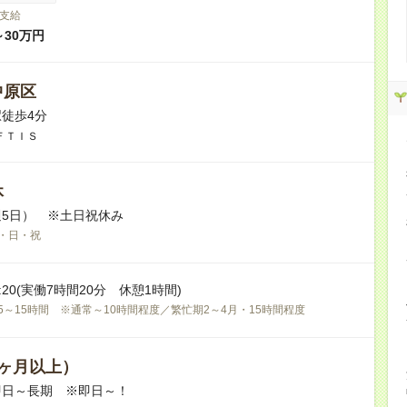
支給
～30万円
中原区
徒歩4分
ＦＴＩＳ
休
5日） ※土日祝休み
・日・祝
17:20(実働7時間20分 休憩1時間)
5～15時間 ※通常～10時間程度／繁忙期2～4月・15時間程度
ヶ月以上）
即日～長期 ※即日～！