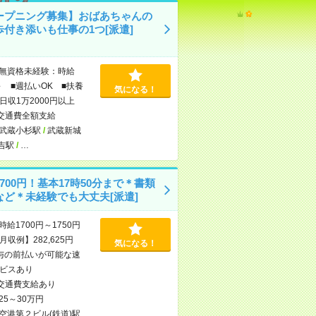
ープニング募集】おばあちゃんの
歩付き添いも仕事の1つ[派遣]
無資格未経験：時給
～ ■週払いOK ■扶養
気になる！
日収1万2000円以上
交通費全額支給
武蔵小杉駅
/
武蔵新城
吉駅
/
…
700円！基本17時50分まで＊書類
など＊未経験でも大丈夫[派遣]
時給1700円～1750円
収例】282,625円
気になる！
与の前払いが可能な速
ビスあり
交通費支給あり
25～30万円
空港第２ビル(鉄道)駅