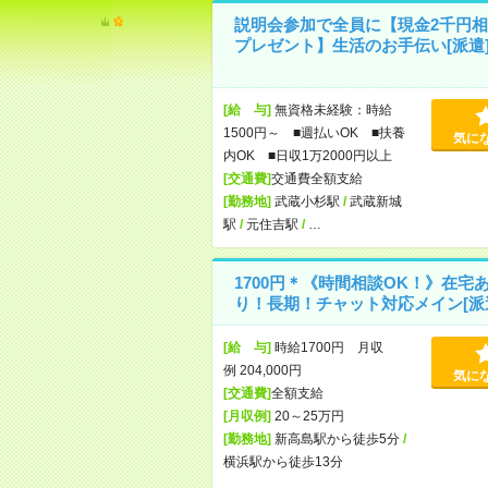
説明会参加で全員に【現金2千円相
プレゼント】生活のお手伝い[派遣
[給 与]
無資格未経験：時給
1500円～ ■週払いOK ■扶養
気に
内OK ■日収1万2000円以上
[交通費]
交通費全額支給
[勤務地]
武蔵小杉駅
/
武蔵新城
駅
/
元住吉駅
/
…
1700円＊《時間相談OK！》在宅
り！長期！チャット対応メイン[派
[給 与]
時給1700円 月収
例 204,000円
気に
[交通費]
全額支給
[月収例]
20～25万円
[勤務地]
新高島駅から徒歩5分
/
横浜駅から徒歩13分