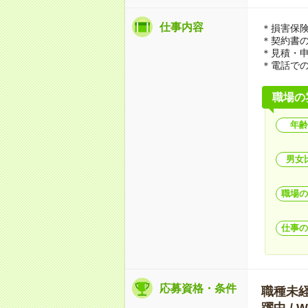
仕事内容
＊損害保
＊契約書
＊見積・申
＊電話で
職場の
年齢
男女
職場の
仕事の
応募資格・条件
職種未経験
躍中 /