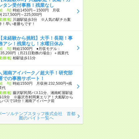
ンタン受付事務！残業なし
[給 与]
時給1450円～1500円 月収
例 217,500円～225,000円
[勤務地]
川越駅徒歩3分 ※人気の駅チカ案
件！早い者勝ちです！
【未経験から挑戦】大手！長期！事
務アシ！残業なし！水曜日休み
[給 与]
時給1500円 ●月収モデル：
235,200円（月21日勤務の場合）＋残業代
[勤務地]
柏駅徒歩11分
＼湘南アイパーク／超大手！研究部
署での事務サポート！
[給 与]
時給1550円 月収例 232,500円+残
業代
[勤務地]
藤沢駅民間バス11分、湘南町屋駅徒
歩19分 ※藤沢市村岡東エリア！大船駅から
もバスで18分！湘南アイパーク前
パーソルテンプスタッフ株式会社 首都
圏のバイト一覧へ