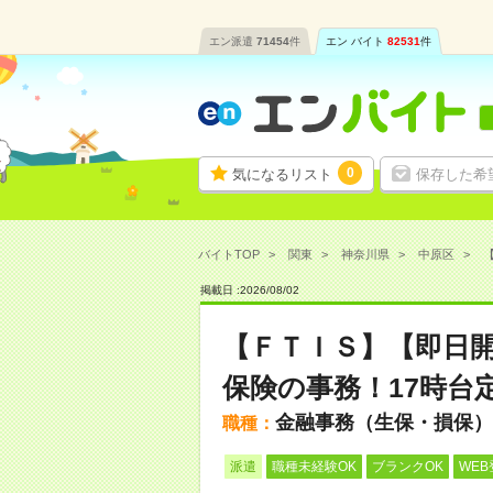
エン派遣
71454
件
エン バイト
82531
件
0
気になるリスト
保存した希
バイトTOP
関東
神奈川県
中原区
【
掲載日 :
2026
/
08
/
02
【ＦＴＩＳ】【即日開始
保険の事務！17時台
金融事務（生保・損保）
職種：
派遣
職種未経験OK
ブランクOK
WEB