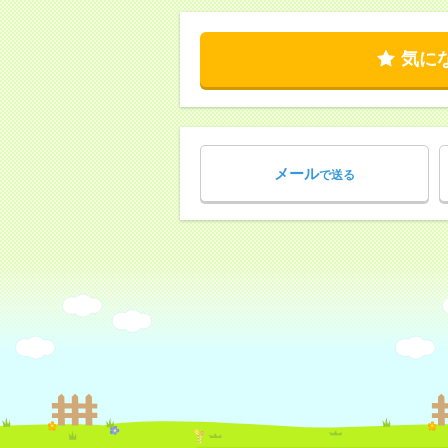
気に
メール
で送る