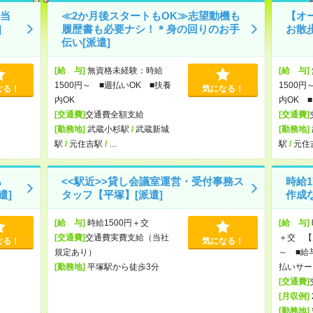
当
≪2か月後スタートもOK≫志望動機も
【オ
]
履歴書も必要ナシ！＊身の回りのお手
お散
伝い[派遣]
[給 与]
無資格未経験：時給
[給 与]
1500円～ ■週払いOK ■扶養
1500円
なる！
気になる！
内OK
内OK ■
[交通費]
交通費全額支給
[交通費]
[勤務地]
武蔵小杉駅
/
武蔵新城
[勤務地]
駅
/
元住吉駅
/
…
駅
/
元住
あ
<<駅近>>貸し会議室運営・受付事務ス
時給1
遣]
タッフ【平塚】[派遣]
作成
[給 与]
時給1500円＋交
[給 与]
[交通費]
交通費実費支給（当社
＋交 【月
なる！
気になる！
規定あり）
～ ■給
[勤務地]
平塚駅から徒歩3分
払いサー
[交通費]
[月収例]
[勤務地]