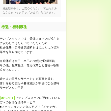
就業期間中も、ご安心ください！私たちがみ
なさんをバックアップさせていただきます。
待遇・福利厚生
テンプスタッフでは、登録スタッフの皆さま
に安心してはたらいていただくため、
社会保険・定期健康診断をはじめとした福利
厚生を取り揃えています。
有給休暇は全日・半日の2種類が取得可能、
その他、産前産後・育児休業など各種休暇制
度があります。
皆さまの日常をサポートする家事支援や、
休日を彩る旅行や各種施設が割引になる優待
サービスをご用意！
~テンプスタッフに登録している
ポイント！
方へのお得な優待サービス~
■ファッションレンタルアプリ「メチャカリ」