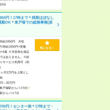
10分
950円！17時まで＊残業ほぼなし
通勤OK＊東戸塚での総務事務[派
時給1950円 月収
円 時給1950円×実働
気になる！
日×4週 ※月収例を保証
ではありません。※給
りサービス利用可（利
）
1ヶ月3万円を上限とし
給
25～30万円
東戸塚駅からバス5分
/
駅からバス7分
700円！センター南＊17時まで・