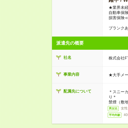
★業界未経
自動車保
損害保険
ブランクあ
派遣先の概要
社名
株式会社FT
事業内容
★大手メー
配属先について
＊スニー
り＊
禁煙（敷地
女性
男女比
4
平均年齢