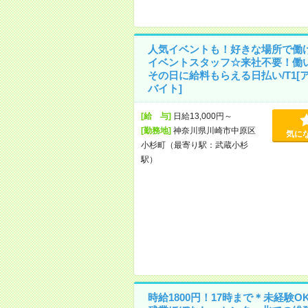
人気イベントも！好きな場所で働
イベントスタッフ☆来社不要！働
その日に給料もらえる日払い/T1[
バイト]
[給 与]
日給13,000円～
[勤務地]
神奈川県川崎市中原区
気に
小杉町（最寄り駅：武蔵小杉
駅）
時給1800円！17時まで＊未経験O