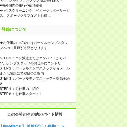
└パーソルテンプスタッフ限定特典あり！
■海外国内の旅行や宿泊割引
■ハウスクリーニング、ベビーシッターサービ
ス、スポーツクラブなどもお得に
登録について
★お仕事のご紹介にはパーソルテンプスタッ
フへのご登録が必要となります。
STEP１：エン派遣またはエンバイトからパー
ソルテンプスタッフのお仕事にエントリー
STEP２：パーソルテンプスタッフからメール
または電話にて登録のご案内
STEP３：パーソルテンプスタッフへ登録手続
き
STEP４：お仕事のご紹介
STEP５：お仕事スタート！
この会社のその他のバイト情報
【未経験OK】川越駅近！長期！カ