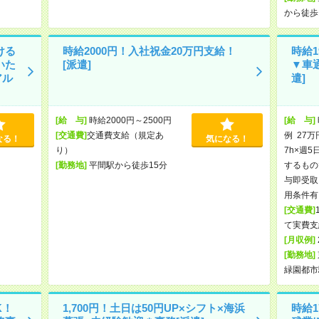
から徒歩
ける
時給2000円！入社祝金20万円支給！
時給1
いた
[派遣]
▼車
アル
遣]
[給 与]
時給2000円～2500円
[給 与]
[交通費]
交通費支給（規定あ
例 27万
なる！
気になる！
り）
7h×週5
[勤務地]
平間駅から徒歩15分
するもの
与即受取
用条件有
[交通費]
て実費支
[月収例]
[勤務地]
緑園都市
K！
1,700円！土日は50円UP×シフト×海浜
時給1