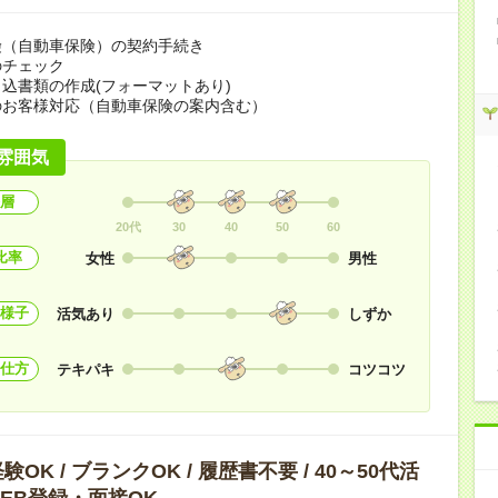
険（自動車保険）の契約手続き
のチェック
込書類の作成(フォーマットあり)
のお客様対応（自動車保険の案内含む）
雰囲気
層
20代
30
40
50
60
比率
女性
男性
様子
活気あり
しずか
仕方
テキパキ
コツコツ
OK / ブランクOK / 履歴書不要 / 40～50代活
 WEB登録・面接OK