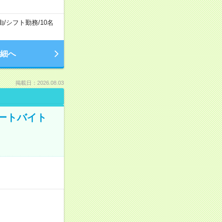
由
/
シフト勤務
/
10名
細へ
掲載日：2026.08.03
ートバイト