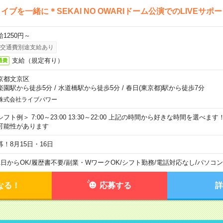
イブを一緒に＊SEKAI NO OWARIドーム公演でのLIVEサポ
給1250円～
交通費別途支給あり
支給（規定有り）
通費
京都文京区
楽園駅から徒歩5分
/
水道橋駅から徒歩5分
/
春日(東京都)駅から徒歩7分
株式会社ライブパワー
シフト例＞ 7:00～23:00 13:30～22:00 上記の時間から好きな時間を選べま
可能性があります
募！8月15日・16日
1日からOK
/
履歴書不要
/
副業・WワークOK
/
シフト勤務
/
電話対応なし
/
パソコン
なる！
応募する
詳