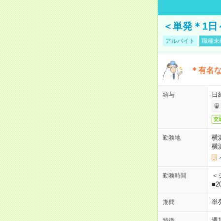
＜単発＊1日
アルバイト
職種未
＊有名な
日
給与
交
横
勤務地
横
＜シ
勤務時間
■2
単
期間
週
特徴