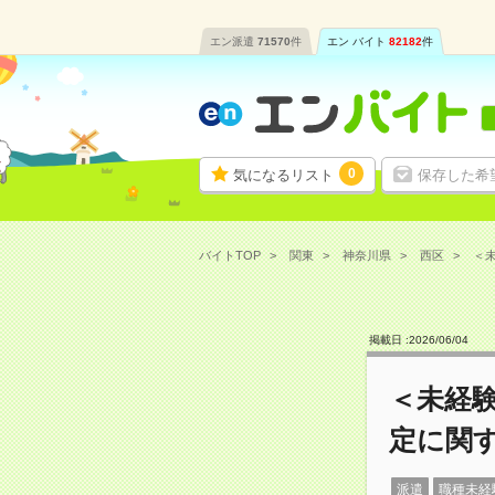
エン派遣
71570
件
エン バイト
82182
件
0
気になるリスト
保存した希
バイトTOP
関東
神奈川県
西区
＜未
掲載日 :
2026
/
06
/
04
＜未経
定に関
派遣
職種未経