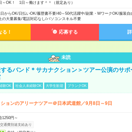
日～OK！ 1日～働けます＾＾（規定あり）
1日からOK
/
日払いOK
/
履歴書不要
/
40～50代活躍中
/
副業・WワークOK
/
服装自
上の大量募集
/
電話対応なし
/
パソコンスキル不要
なる！
応募する
詳
未読
表するバンド＊サカナクション＞ツアー公演のサポ
館
経験OK
社会人未経験OK
大学生歓迎
ブランクOK
ションのアリーナツアー＠日本武道館／9月8日～9日
給1250円～
交通費別途支給あり