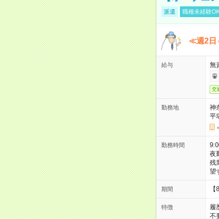
派遣
職種未経験O
≪週2日
無
給与
交
神
勤務地
平
9:
勤務時間
夜
残
望
【
期間
履
特徴
不