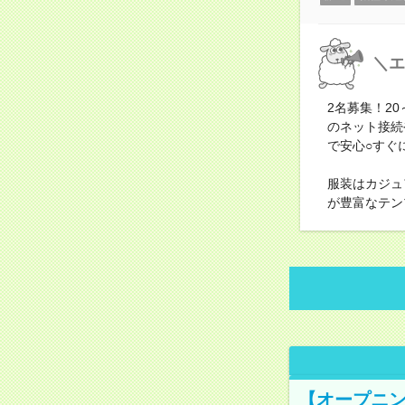
＼エ
2名募集！2
のネット接続
で安心○すぐ
服装はカジュ
が豊富なテン
【オープニン