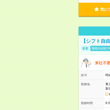
気に
【シフト自由
派遣
職種未経験O
来社不要
時
給与
東
勤務地
新
9:
勤務時間