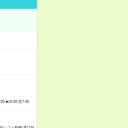
 ■18:00-翌7:00
由
/
シフト勤務
/
電話対