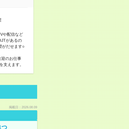
！
TVや配信など
JTがあるの
望がだせます○
歓迎のお仕事
を支えます。
掲載日：2026.08.09
1つ