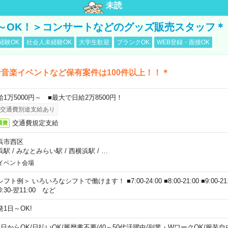
未読
～OK！＞コンサートなどのグッズ販売スタッフ＊
経験OK
社会人未経験OK
大学生歓迎
ブランクOK
WEB登録・面接OK
音楽イベントなど保有案件は100件以上！！＊
給1万5000円～ ■最大で日給2万8500円！
交通費別途支給あり
交通費規定支給
通費
浜市西区
浜駅
/
みなとみらい駅
/
西横浜駅
/
…
イベント会場
フト例＞ いろいろなシフトで働けます！ ■7:00-24:00 ■8:00-21:00 ■9:00-21:00
0:30-翌11:00 など
発1日～OK!
1日からOK
/
日払いOK
/
履歴書不要
/
40～50代活躍中
/
副業・WワークOK
/
服装自