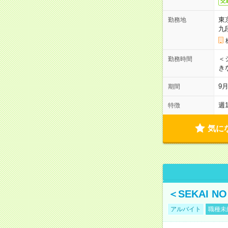
交
東
勤務地
九
＜シ
勤務時間
き
9
期間
週
特徴
気に
＜SEKAI 
アルバイト
職種未