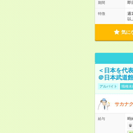
即
期間
週
特徴
以
気に
＜日本を代
＠日本武道
アルバイト
職種未
サカナク
時
給与