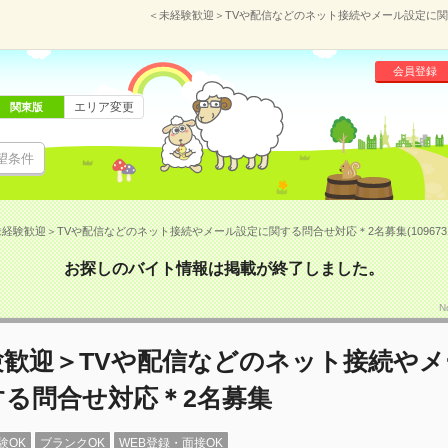
＜未経験歓迎＞TVや配信などのネット接続やメール設定に関する
会員登録
エリア変更
関東版
望条件
経験歓迎＞TVや配信などのネット接続やメール設定に関する問合せ対応＊2名募集(1096731
お探しのバイト情報は掲載が終了しました。
N
験歓迎＞TVや配信などのネット接続やメ
する問合せ対応＊2名募集
験OK
ブランクOK
WEB登録・面接OK