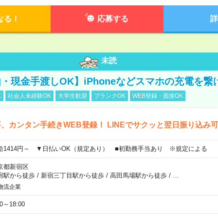
なる！
応募する
詳
未読
・現金手渡しOK】iPhoneなどスマホの充電を繋
K
社会人未経験OK
大学生歓迎
ブランクOK
WEB登録・面接OK
、カンタン手続きWEB登録！ LINEでサクッと翌日振り込み
給1414円～ ▼日払いOK（規定あり） ■初勤務手当あり ※規定による
京都新宿区
宿駅から徒歩
/
新宿三丁目駅から徒歩
/
高田馬場駅から徒歩
/
…
物流企業
00～18:00