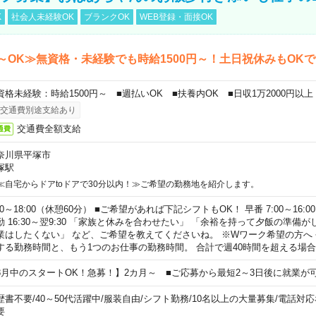
K
社会人未経験OK
ブランクOK
WEB登録・面接OK
～OK≫無資格・未経験でも時給1500円～！土日祝休みもOK
資格未経験：時給1500円～ ■週払いOK ■扶養内OK ■日収1万2000円以上
交通費別途支給あり
交通費全額支給
通費
奈川県平塚市
塚駅
≪自宅からドアtoドアで30分以内！≫ご希望の勤務地を紹介します。
00～18:00（休憩60分） ■ご希望があれば下記シフトもOK！ 早番 7:00～16:00 遅
勤 16:30～翌9:30 「家族と休みを合わせたい」 「余裕を持って夕飯の準備
業はしたくない」 など、ご希望を教えてくださいね。 ※Wワーク希望の方へ
する勤務時間と、もう1つのお仕事の勤務時間。 合計で週40時間を超える場
8月中のスタートOK！急募！】2カ月～ ■ご応募から最短2～3日後に就業が
歴書不要
/
40～50代活躍中
/
服装自由
/
シフト勤務
/
10名以上の大量募集
/
電話対応
要