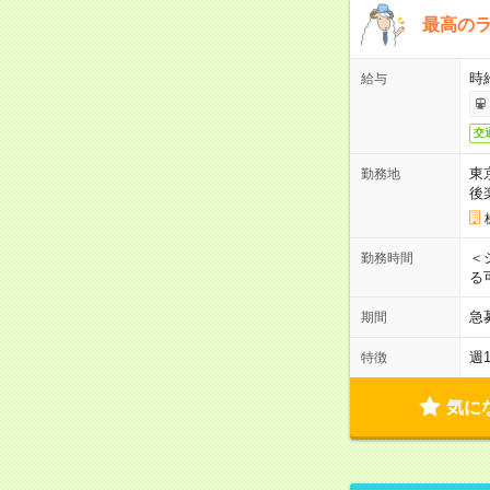
最高のラ
時
給与
交
東
勤務地
後
＜
勤務時間
る
急
期間
週
特徴
気に