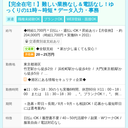
【完全在宅！】難しい業務なし＆電話なし！ゆ
っくりの11時～時短＊データ入力・事務
派遣
職種未経験OK
ブランクOK
WEB登録・面接OK
◆時給1,700円＊日払い・週払いOK＊昇給あり♪【月収例】 ・約
給与
204,000円 （時給1,700円 × 実働6h × 20日）
交通費別途支給あり
◆全額支給 ＊家が少し遠くても安心！
交通費
20～25万円
月収例
東京都港区
勤務地
竹芝駅から徒歩2分
/
浜松町駅から徒歩4分
/
大門(東京都)駅か
ら徒歩5分
/
…
◆港区にある情報セキュリティ企業◆
◆11：00～18：30のうち実働6時間、休憩60分 ※11：00～18：
勤務時間
00 または 11：30～18：30 。*。ブランクOK！。*。 例え
ば前職が、 在宅/財団法人/事務/コールセンター/受付/販売/カフェ
スタッフ スイーツ販売/ホテルフロント/化粧品販売/など 様々な
＜急募＞即日～長期／8月～9月～も相談OK！応募から最短即日
期間
業界から入社して活躍されています♪
には選考案内♪
日払いOK
/
履歴書不要
/
40～50代活躍中
/
副業・WワークOK
/
特徴
服装自由
/
電話対応なし