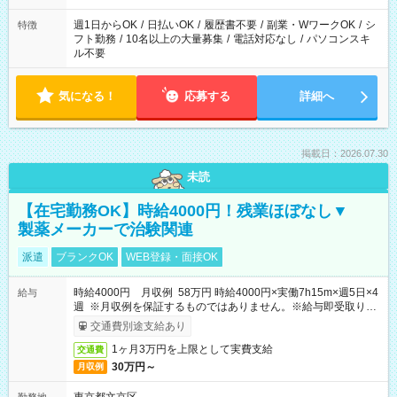
現場によって異なります。 ※勿論、休憩時間はあるのでご安心
ください！
週1日からOK
/
日払いOK
/
履歴書不要
/
副業・WワークOK
/
シ
特徴
フト勤務
/
10名以上の大量募集
/
電話対応なし
/
パソコンスキ
ル不要
気になる！
応募する
詳細へ
掲載日：2026.07.30
未読
【在宅勤務OK】時給4000円！残業ほぼなし▼
製薬メーカーで治験関連
派遣
ブランクOK
WEB登録・面接OK
時給4000円 月収例 58万円 時給4000円×実働7h15m×週5日×4
給与
週 ※月収例を保証するものではありません。※給与即受取りサ
ービス利用可（利用条件有）
交通費別途支給あり
1ヶ月3万円を上限として実費支給
交通費
30万円～
月収例