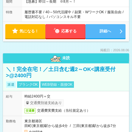
【急募】即日～長期 ※8月～！
期間
履歴書不要
/
40～50代活躍中
/
副業・WワークOK
/
服装自由
/
特徴
電話対応なし
/
パソコンスキル不要
気になる！
応募する
詳細へ
掲載日：2026.08.06
未読
＼！完全在宅！／土日含む週2～OK<講座受付
>@2400円
派遣
ブランクOK
WEB登録・面接OK
時給2400円＋交
給与
交通費別途支給あり
交通費実費支給（当社規定あり）
交通費
東京都港区
勤務地
田町(東京都)駅から徒歩4分
/
三田(東京都)駅から徒歩7分