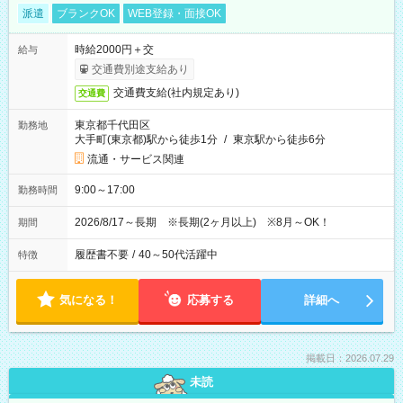
派遣
ブランクOK
WEB登録・面接OK
時給2000円＋交
給与
交通費別途支給あり
交通費支給(社内規定あり)
交通費
東京都千代田区
勤務地
大手町(東京都)駅から徒歩1分
/
東京駅から徒歩6分
流通・サービス関連
9:00～17:00
勤務時間
2026/8/17～長期 ※長期(2ヶ月以上) ※8月～OK！
期間
履歴書不要
/
40～50代活躍中
特徴
気になる！
応募する
詳細へ
掲載日：2026.07.29
未読