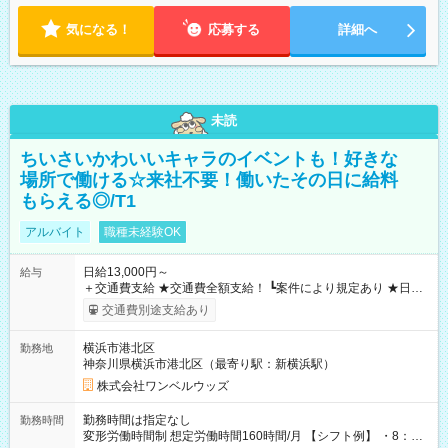
気になる！
応募する
詳細へ
未読
ちいさいかわいいキャラのイベントも！好きな
場所で働ける☆来社不要！働いたその日に給料
もらえる◎/T1
アルバイト
職種未経験OK
日給13,000円～
給与
＋交通費支給 ★交通費全額支給！ ┗案件により規定あり ★日払
いOK！（規定あり） ┗働いたその日に現金GET♪ お仕事後はコ
交通費別途支給あり
ンビニATMから 日払い分を引き落とせます！ 【試用期間】試
用期間なし
横浜市港北区
勤務地
神奈川県横浜市港北区（最寄り駅：新横浜駅）
株式会社ワンベルウッズ
勤務時間は指定なし
勤務時間
変形労働時間制 想定労働時間160時間/月 【シフト例】 ・8：00