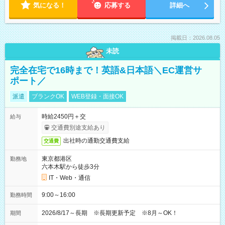
気になる！
応募する
詳細へ
掲載日：2026.08.05
未読
完全在宅で16時まで！英語&日本語＼EC運営サ
ポート／
派遣
ブランクOK
WEB登録・面接OK
時給2450円＋交
給与
交通費別途支給あり
出社時の通勤交通費支給
交通費
東京都港区
勤務地
六本木駅から徒歩3分
IT・Web・通信
9:00～16:00
勤務時間
2026/8/17～長期 ※長期更新予定 ※8月～OK！
期間