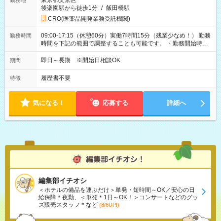
東京都文京区
勤務地
後楽園駅から徒歩1分
/
飯田橋駅
CRO(医薬品開発業務受託機関)
09:00-17:15（休憩60分）実働7時間15分（残業少なめ！） 勤務
勤務時間
時間を下記の範囲で調整することも可能です。 ・勤務開始時
間 09:00～10:00 ・勤務終了時間 16:00～17:15 ・実働
05:00～07:15
即日～長期 ※開始日相談OK
期間
履歴書不要
特徴
気になる！
応募する
詳細へ
編集部イチオシ
＜ホテルの備品を運ぶだけ＞単発・短時間～OK／安心の日
給保障＊夜勤、＜単発＊1日～OK！＞コンサートなどのグッ
ズ販売スタッフ＊など
(8/6UP!)