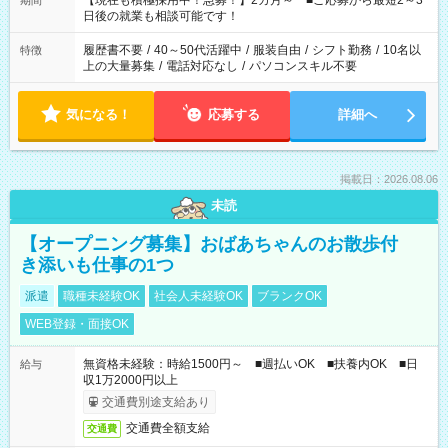
【現在も積極採用中！急募！】2カ月～ ■ご応募から最短2～3
期間
の方へ 今ご覧のお仕事で希望する勤務時間と、もう1つのお仕事
日後の就業も相談可能です！
の勤務時間。 合計で週40時間を超える場合は応募できません。
履歴書不要
/
40～50代活躍中
/
服装自由
/
シフト勤務
/
10名以
特徴
上の大量募集
/
電話対応なし
/
パソコンスキル不要
気になる！
応募する
詳細へ
掲載日：2026.08.06
未読
【オープニング募集】おばあちゃんのお散歩付
き添いも仕事の1つ
派遣
職種未経験OK
社会人未経験OK
ブランクOK
WEB登録・面接OK
無資格未経験：時給1500円～ ■週払いOK ■扶養内OK ■日
給与
収1万2000円以上
交通費別途支給あり
交通費全額支給
交通費