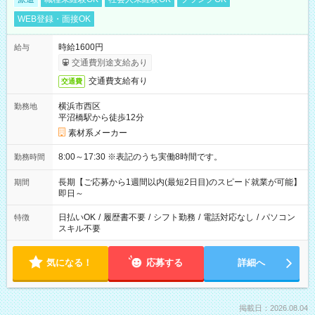
WEB登録・面接OK
時給1600円
給与
交通費別途支給あり
交通費支給有り
交通費
横浜市西区
勤務地
平沼橋駅から徒歩12分
素材系メーカー
8:00～17:30 ※表記のうち実働8時間です。
勤務時間
長期【ご応募から1週間以内(最短2日目)のスピード就業が可能】
期間
即日～
日払いOK
/
履歴書不要
/
シフト勤務
/
電話対応なし
/
パソコン
特徴
スキル不要
気になる！
応募する
詳細へ
掲載日：2026.08.04