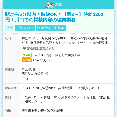
未読
駅から5分以内＊時短OK＊【週3～】時給2200
円！川口での掲載内容の編集業務
派遣
ブランクOK
WEB登録・面接OK
時給2200円 月収例 26万4000円 時給2200円×実働6h×週5日
給与
×4週 ※月収例を保証するものではありません。※給与即受取り
サービス利用可（利用条件有）
交通費別途支給あり
1ヶ月3万円を上限として実費支給
交通費
25～30万円
月収例
埼玉県川口市
勤務地
川口駅から徒歩5分
メーカー
09:30-16:30（休憩60分）実働6時間 （残業少なめ！）
勤務時間
【急募】即日～長期 ※1か月以内のスタートも可能！開始日は
期間
ご相談ください
履歴書不要
/
40～50代活躍中
特徴