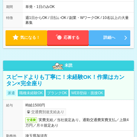
～21：00
単発・1日のみOK
期間
週1日からOK / 日払いOK / 副業・WワークOK / 10名以上の大量
特徴
募集
気になる！
応募する
詳細へ
未読
スピードよりも丁寧に！未経験OK！作業はカン
タン×完全座り
派遣
職種未経験OK
ブランクOK
WEB登録・面接OK
時給1500円
給与
交通費別途支給あり
実費支給／当社規定あり。通勤交通費実費支払／上限4
交通費
万円／月※規定あり
埼玉県加須市
勤務地