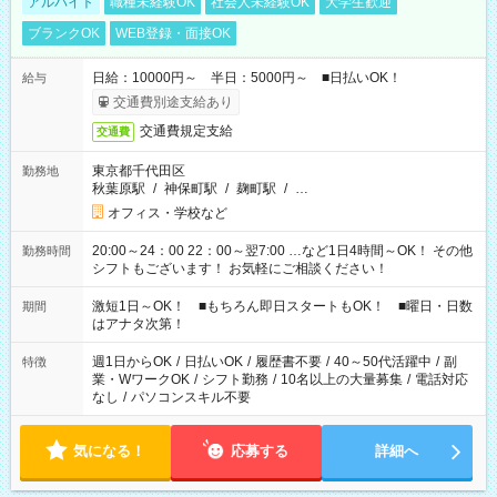
アルバイト
職種未経験OK
社会人未経験OK
大学生歓迎
ブランクOK
WEB登録・面接OK
日給：10000円～ 半日：5000円～ ■日払いOK！
給与
交通費別途支給あり
交通費規定支給
交通費
東京都千代田区
勤務地
秋葉原駅
/
神保町駅
/
麹町駅
/
…
オフィス・学校など
20:00～24：00 22：00～翌7:00 …など1日4時間～OK！ その他
勤務時間
シフトもございます！ お気軽にご相談ください！
激短1日～OK！ ■もちろん即日スタートもOK！ ■曜日・日数
期間
はアナタ次第！
週1日からOK
/
日払いOK
/
履歴書不要
/
40～50代活躍中
/
副
特徴
業・WワークOK
/
シフト勤務
/
10名以上の大量募集
/
電話対応
なし
/
パソコンスキル不要
気になる！
応募する
詳細へ