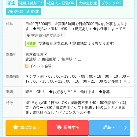
派遣
職種未経験OK
社会人未経験OK
大学生歓迎
ブランクOK
WEB登録・面接OK
日給1万5000円～※実働5時間で日給7000円のお仕事もありま
給与
す ◆日払い・週払いOK！（規定あり）◆お仕事によって日給
も異なります
交通費別途支給あり
交通費別途支給あり(勤務地により異なります)
交通費
東京都江東区
勤務地
豊洲駅
/
東陽町駅
/
亀戸駅
/
…
イベント会場
▼シフト例 ・08：00～19：00 ・09：00～18：00 ・10：00～
勤務時間
17：00 ・13：00～22：00 ・16：00～21：00 など多数！ ※お
仕事により勤務時間が異なります
即日～OK！ ◆お好きな日1日～働けます ◆急募
期間
週1日からOK
/
日払いOK
/
履歴書不要
/
40～50代活躍中
/
副
特徴
業・WワークOK
/
服装自由
/
シフト勤務
/
10名以上の大量募
集
/
電話対応なし
/
パソコンスキル不要
気になる！
応募する
詳細へ