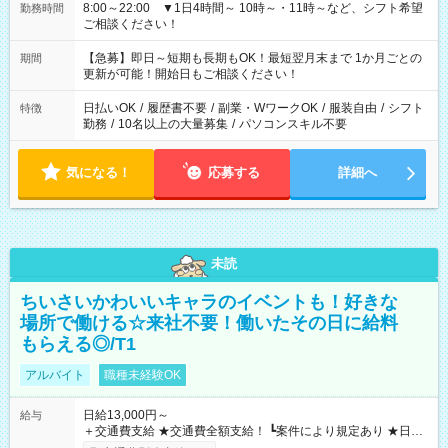
8:00～22:00 ▼1日4時間～ 10時～・11時～など、シフト希望
勤務時間
ご相談ください！
【急募】即日～短期も長期もOK！最短翌月末まで 1か月ごとの
期間
更新が可能！開始日もご相談ください！
日払いOK
/
履歴書不要
/
副業・WワークOK
/
服装自由
/
シフト
特徴
勤務
/
10名以上の大量募集
/
パソコンスキル不要
気になる！
応募する
詳細へ
未読
ちいさいかわいいキャラのイベントも！好きな
場所で働ける☆来社不要！働いたその日に給料
もらえる◎/T1
アルバイト
職種未経験OK
日給13,000円～
給与
＋交通費支給 ★交通費全額支給！ ┗案件により規定あり ★日払
いOK！（規定あり） ┗働いたその日に現金GET♪ お仕事後はコ