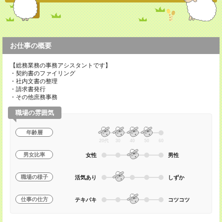
お仕事の概要
【総務業務の事務アシスタントです】
・契約書のファイリング
・社内文書の整理
・請求書発行
・その他庶務事務
職場の雰囲気
年齢層
20代
30
40
50
60
男女比率
女性
男性
職場の様子
活気あり
しずか
仕事の仕方
テキパキ
コツコツ