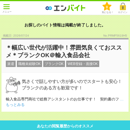
0
メニュー
気になる！
ログイン
お探しのバイト情報は掲載が終了しました。
掲載日 :2026
/
07
/
24
No.PRMP5619H5
＊幅広い世代が活躍中！雰囲気良くておスス
メ＊ブランクOK＠輸入食品会社
派遣
職種未経験OK
ブランクOK
WEB登録・面接OK
気さくで話しやすい方が多いのでスタートも安心！
ブランクのある方も歓迎です！
輸入食品専門商社で総務アシスタントのお仕事です！ 契約書のフ
...
もっとみる
あなたの閲覧履歴からのオススメ