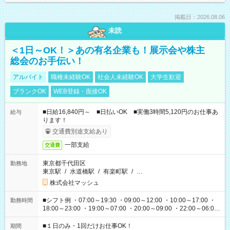
掲載日：2026.08.06
未読
＜1日～OK！＞あの有名企業も！展示会や株主
総会のお手伝い！
アルバイト
職種未経験OK
社会人未経験OK
大学生歓迎
ブランクOK
WEB登録・面接OK
■日給16,840円～ ■日払いOK ■実働3時間5,120円のお仕事あ
給与
ります！
交通費別途支給あり
一部支給
交通費
東京都千代田区
勤務地
東京駅
/
水道橋駅
/
有楽町駅
/
…
株式会社マッシュ
■シフト例 ・07:00～19:30 ・09:00～12:00 ・10:00～17:00 ・
勤務時間
18:00～23:00 ・19:00～07:00 ・20:00～09:00 ・22:00～06:00
etc ★最短で3時間で5,120円のお仕事から 15時間で2万円近く稼
げるお仕事も！ ご希望のお時間に合わせてご紹介！ ※シフトは
■１日のみ・1回だけお仕事OK！
期間