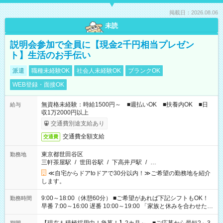
掲載日：2026.08.06
未読
説明会参加で全員に【現金2千円相当プレゼン
ト】生活のお手伝い
派遣
職種未経験OK
社会人未経験OK
ブランクOK
WEB登録・面接OK
無資格未経験：時給1500円～ ■週払いOK ■扶養内OK ■日
給与
収1万2000円以上
交通費別途支給あり
交通費全額支給
交通費
東京都世田谷区
勤務地
三軒茶屋駅
/
世田谷駅
/
下高井戸駅
/
…
≪自宅からドアtoドアで30分以内！≫ご希望の勤務地を紹介
します。
9:00～18:00（休憩60分） ■ご希望があれば下記シフトもOK！
勤務時間
早番 7:00～16:00 遅番 10:00～19:00 「家族と休みを合わせた
い」 「余裕を持って夕飯の準備がしたい」 「できれば残業はし
たくない」 など、ご希望を教えてくださいね。 ※Wワーク希望