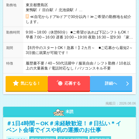
東京都豊島区
勤務地
巣鴨駅
/
目白駅
/
北池袋駅
/
…
≪自宅からドアtoドアで30分以内！≫ご希望の勤務地を紹介
します。
9:00～18:00（休憩60分） ■ご希望があれば下記シフトもOK！
勤務時間
早番 7:00～16:00 遅番 10:00～19:00 夜勤 16:30～翌9:30 「家族
と休みを合わせたい」 「余裕を持って夕飯の準備がしたい」
「できれば残業はしたくない」 など、ご希望を教えてください
【8月中のスタートOK！急募！】2カ月～ ■ご応募から最短2～
期間
ね。 ※Wワーク希望の方へ 今ご覧のお仕事で希望する勤務時間
3日後に就業が可能です！
と、もう1つのお仕事の勤務時間。 合計で週40時間を超える場
合は応募できません。
履歴書不要
/
40～50代活躍中
/
服装自由
/
シフト勤務
/
10名以
特徴
上の大量募集
/
電話対応なし
/
パソコンスキル不要
気になる！
応募する
詳細へ
掲載日：2026.08.06
未読
＃1日4時間～OK＃未経験歓迎！＃日払い＊イ
ベント会場でイスや机の運搬のお仕事