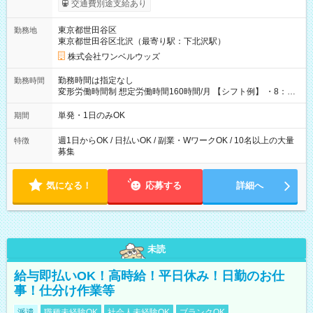
交通費別途支給あり
ンビニATMから 日払い分を引き落とせます！ 【試用期間】試
用期間なし
東京都世田谷区
勤務地
東京都世田谷区北沢（最寄り駅：下北沢駅）
株式会社ワンベルウッズ
勤務時間は指定なし
勤務時間
変形労働時間制 想定労働時間160時間/月 【シフト例】 ・8：00
～21：00
単発・1日のみOK
期間
週1日からOK / 日払いOK / 副業・WワークOK / 10名以上の大量
特徴
募集
気になる！
応募する
詳細へ
未読
給与即払いOK！高時給！平日休み！日勤のお仕
事！仕分け作業等
派遣
職種未経験OK
社会人未経験OK
ブランクOK