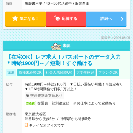
履歴書不要
/
40～50代活躍中
/
服装自由
特徴
気になる！
応募する
詳細へ
掲載日：2026.08.05
未読
【在宅OK】レア求人！パスポートのデータ入力
＊時給1900円～／短期！すぐ働ける
派遣
職種未経験OK
社会人未経験OK
大学生歓迎
ブランクOK
時給1900円～時給2100円 ▼日払い週払い可能！※規定有り
給与
▼1日6時間勤務で日収1万以上！
交通費別途支給あり
交通費一部別途支給 ※お仕事によって変動あり
交通費
東京都渋谷区
勤務地
渋谷駅から徒歩5分
/
神泉駅から徒歩5分
キレイなオフィスです