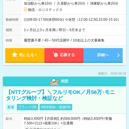
加須駅から車10分
/
久喜駅から車20分
/
鴻巣駅から車20分
物流・ロジスティクス
(1)09:00-17:00(休憩60分) ※休憩（12:00-12:50,15:00-15:10）
勤務時間
1ヶ月以上3ヶ月未満／即日～9月末まで
期間
履歴書不要
/
40～50代活躍中
/
10名以上の大量募集
特徴
気になる！
応募する
詳細へ
掲載日：2026.08.06
未読
【NTTグループ】＼フルリモOK／月56万↑モニ
タリング検討・検証など
派遣
ブランクOK
WEB登録・面接OK
時給3,400円【月収例】約569,000円（時給3,400円×実働
給与
7.50h×21日+残業10h）+交通費