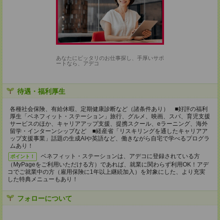
あなたにピッタリのお仕事探し、手厚いサポ
ートなら、アデコ
待遇・福利厚生
各種社会保険、有給休暇、定期健康診断など（諸条件あり） ■好評の福利
厚生「ベネフィット・ステーション」旅行、グルメ、映画、スパ、育児支援
サービスのほか、キャリアアップ支援、提携スクール、eラーニング、海外
留学・インターンシップなど ■経産省「リスキリングを通したキャリアア
ップ支援事業」話題の生成AIや英語など、働きながら自宅で学べるプログラ
ムあり！
ベネフィット・ステーションは、アデコに登録されている方
ポイント！
（MyPageをご利用いただける方）であれば、就業に関わらず利用OK！アデ
コでご就業中の方（雇用保険に1年以上継続加入）を対象にした、より充実
した特典メニューもあり！
フォローについて