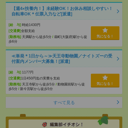
【週4×扶養内！】未経験OK！お休み相談しやすい！
自転車OK＊伝票入力など[派遣]
[給 与]
時給1430円
[交通費]
全額支給
気になる！
[勤務地]
天満駅から徒歩5分
/
扇町(大阪府)駅から徒
歩6分
≪単発＊1日から～≫天王寺動物園／ナイトズーの受
付案内メンバー大募集！[派遣]
[給 与]
1177円
[交通費]
1日450円迄の実費を支給
気になる！
[勤務地]
天王寺駅から徒歩5分
/
動物園前駅から徒
歩5分
/
新今宮駅から徒歩5分
すべて見る