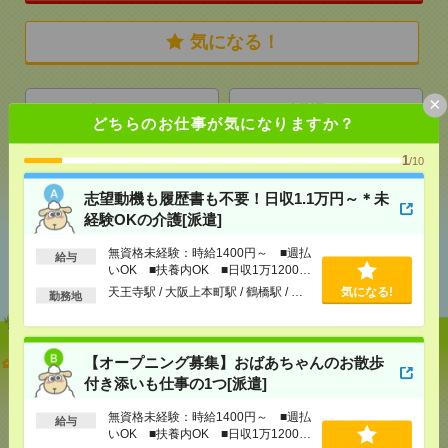
気になる！
×
メール
LINE
で送る
で送る
どちらのお仕事が気になりますか？
1
/10
シェア
ツイート
ブックマーク
志望動機も履歴書も不要！日収1.1万円～＊未
経験OKの介護[派遣]
あなたの閲覧履歴からの
無資格未経験：時給1400円～ ■週払
給与
いOK ■扶養内OK ■日収1万1200円
おすすめ
以上
天王寺駅 / 大阪上本町駅 / 鶴橋駅 / …
気になる!
勤務地
志望動機も履歴書も不要！日収1.1万円～＊未経験OK
【オープニング募集】おばあちゃんのお散歩
の介護[派遣]
付き添いも仕事の1つ[派遣]
無資格未経験：時給1400円～ ■週払
[給 与]
無資格未経験：時給1400円～ ■週払い
給与
OK ■扶養内OK ■日収1万1200円以上
いOK ■扶養内OK ■日収1万1200円