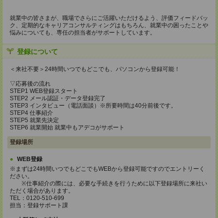
就業中の皆さまが、職場でさらにご活躍いただけるよう、評価フィードバッ
ク、定期的なキャリアコンサルティングはもちろん、就業中の困ったことや
悩みについても、専任の担当者がサポートしています。
登録について
＜来社不要＞24時間いつでもどこでも、パソコンから登録可能！
▽応募後の流れ
STEP1 WEB登録スタート
STEP2 メール認証・データ登録完了
STEP3 インタビュー（電話面談）※所要時間は40分前後です。
STEP4 仕事紹介
STEP5 就業先決定
STEP6 就業開始 就業中もアデコがサポート
登録場所
WEB登録
※まずは24時間いつでもどこでもWEBから登録可能ですのでエントリーく
ださい。
※仕事紹介の際には、必要な手続きを行うために以下登録場所に来社い
ただく場合があります。
TEL：0120-510-699
担当：登録サポート課