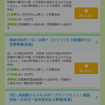
実働8h×週4日×4週 ※月収例を保証するものではあ
りません。※給与即受取りサービス利用可（利用条
件有）
[交通費]
1ヶ月3万円を上限として実費支給
気になる！
[月収例]
20～25万円
[勤務地]
淀屋橋駅から徒歩4分
/
肥後橋駅から徒歩3
分
時給1850円！10～16時＊【コツコツ】大阪梅田での
営業事務[派遣]
[給 与]
時給1850円 月収例 18万円 時給1850円×
実働5h×週5日×4週 ※月収例を保証するものではあ
りません。※給与即受取りサービス利用可（利用条
件有）
[交通費]
1ヶ月3万円を上限として実費支給
気になる！
[月収例]
15～20万円
[勤務地]
大阪梅田(阪急線)駅から徒歩5分
/
大阪駅か
ら徒歩10分
/
梅田(地下鉄)駅
/
…
2名＼未経験からスキルUP！グランフロント／服装
自由！月25万＊担当者対応＆事務[派遣]