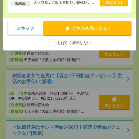
以上
[交通費]
交通費全額支給
天王寺駅 / 大阪上本町駅 / 鶴橋駅 / …
気になる!
気になる！
勤務地
[勤務地]
天王寺駅
/
大阪上本町駅
/
鶴橋駅
/
…
【オープニング募集】おばあちゃんのお散歩付き添
スキップ
どちらも気になる！
いも仕事の1つ[派遣]
[給 与]
無資格未経験：時給1400円～ ■週払い
しばらく表示しない
OK ■扶養内OK ■日収1万1200円以上
[交通費]
交通費全額支給
気になる！
[勤務地]
天王寺駅
/
大阪上本町駅
/
鶴橋駅
/
…
説明会参加で全員に【現金2千円相当プレゼント】生
活のお手伝い[派遣]
[給 与]
無資格未経験：時給1400円～ ■週払い
OK ■扶養内OK ■日収1万1200円以上
[交通費]
交通費全額支給
気になる！
[勤務地]
天王寺駅
/
大阪上本町駅
/
鶴橋駅
/
…
＜医療行為はナシ＞時給1400円！病院で備品のチェ
ックなど[派遣]