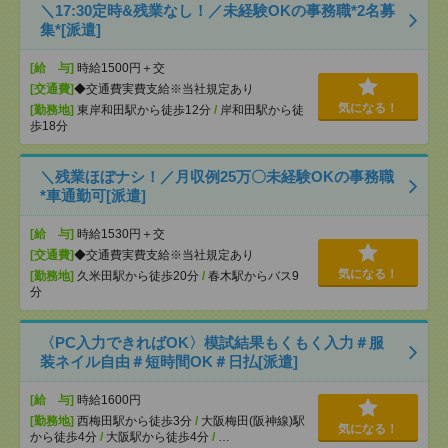
＼17:30定時&残業なし！／未経験OKの事務職*2名募
集*[派遣]
[給 与]
時給1500円＋交
[交通費]
◆交通費実費支給※当社規定あり
気になる！
[勤務地]
東岸和田駅から徒歩12分
/
岸和田駅から徒
歩18分
＼残業ほぼナシ！／月収例25万〇未経験OKの事務職
*車通勤可[派遣]
[給 与]
時給1530円＋交
[交通費]
◆交通費実費支給※当社規定あり
気になる！
[勤務地]
久米田駅から徒歩20分
/
春木駅からバス9
分
〈PC入力できればOK〉模試結果もくもく入力＃服
装ネイル自由＃短時間OK＃日払[派遣]
[給 与]
時給1600円
[勤務地]
西梅田駅から徒歩3分
/
大阪梅田(阪神線)駅
気になる！
から徒歩4分
/
大阪駅から徒歩4分
/
…