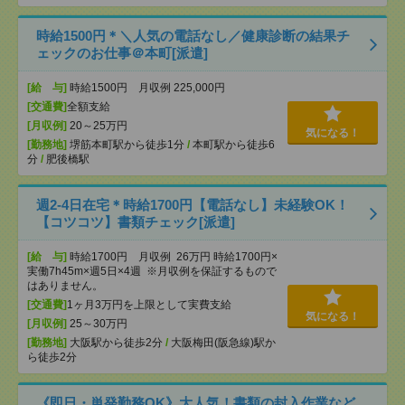
時給1500円＊＼人気の電話なし／健康診断の結果チ
ェックのお仕事＠本町[派遣]
[給 与]
時給1500円 月収例 225,000円
[交通費]
全額支給
[月収例]
20～25万円
気になる！
[勤務地]
堺筋本町駅から徒歩1分
/
本町駅から徒歩6
分
/
肥後橋駅
週2-4日在宅＊時給1700円【電話なし】未経験OK！
【コツコツ】書類チェック[派遣]
[給 与]
時給1700円 月収例 26万円 時給1700円×
実働7h45m×週5日×4週 ※月収例を保証するもので
はありません。
[交通費]
1ヶ月3万円を上限として実費支給
気になる！
[月収例]
25～30万円
[勤務地]
大阪駅から徒歩2分
/
大阪梅田(阪急線)駅か
ら徒歩2分
《即日・単発勤務OK》大人気！書類の封入作業など