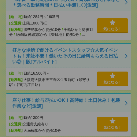
＊選べる勤務時間＊日払い手渡し〇[派遣]
[給 与]
時給1284円～1605円
[交通費]
上限1,000円/日
気になる！
[勤務地]
御幣島駅から徒歩10分
/
千船駅から徒歩12
分
/
尼崎(阪神線)駅から【登録地】徒歩1分
/
…
好きな場所で働けるイベントスタッフ☆人気イベン
トも！来社不要！働いたその日に給料もらえる日払
い◎｜阪[アルバイト]
[給 与]
日給16,500円～
[勤務地]
大阪府大阪市天王寺区生玉前町（最寄り
気になる！
駅：谷町九丁目駅）
座り仕事！給与即払いOK！高時給！土日休み！包装
作業など[派遣]
[給 与]
時給1300円
[交通費]
交通費支給有り
気になる！
[勤務地]
天満橋駅から徒歩10分