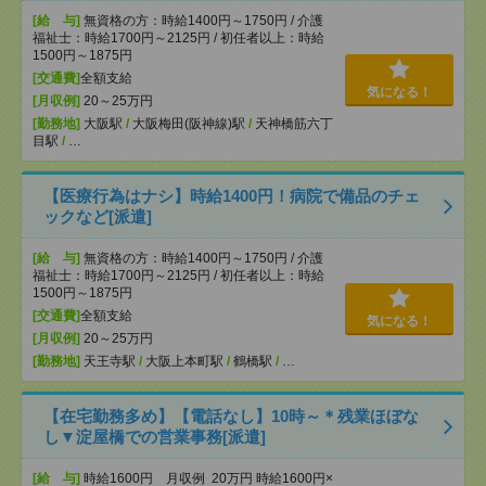
[給 与]
無資格の方：時給1400円～1750円 / 介護
福祉士：時給1700円～2125円 / 初任者以上：時給
1500円～1875円
[交通費]
全額支給
気になる！
[月収例]
20～25万円
[勤務地]
大阪駅
/
大阪梅田(阪神線)駅
/
天神橋筋六丁
目駅
/
…
【医療行為はナシ】時給1400円！病院で備品のチェ
ックなど[派遣]
[給 与]
無資格の方：時給1400円～1750円 / 介護
福祉士：時給1700円～2125円 / 初任者以上：時給
1500円～1875円
[交通費]
全額支給
気になる！
[月収例]
20～25万円
[勤務地]
天王寺駅
/
大阪上本町駅
/
鶴橋駅
/
…
【在宅勤務多め】【電話なし】10時～＊残業ほぼな
し▼淀屋橋での営業事務[派遣]
[給 与]
時給1600円 月収例 20万円 時給1600円×