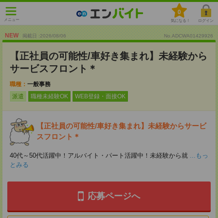
0
メニュー
気になる！
ログイン
NEW
掲載日 :2026
/
08
/
06
No.ADCWA01429926
【正社員の可能性/車好き集まれ】未経験から
サービスフロント＊
職種：
一般事務
派遣
職種未経験OK
WEB登録・面接OK
【正社員の可能性/車好き集まれ】未経験からサービ
スフロント＊
40代～50代活躍中！アルバイト・パート活躍中！未経験から就
...もっ
とみる
応募ページへ