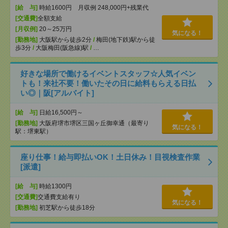
[給 与]
時給1600円 月収例 248,000円+残業代
[交通費]
全額支給
[月収例]
20～25万円
気になる！
[勤務地]
大阪駅から徒歩2分
/
梅田(地下鉄)駅から徒
歩3分
/
大阪梅田(阪急線)駅
/
…
好きな場所で働けるイベントスタッフ☆人気イベン
トも！来社不要！働いたその日に給料もらえる日払
い◎｜阪[アルバイト]
[給 与]
日給16,500円～
[勤務地]
大阪府堺市堺区三国ヶ丘御幸通（最寄り
気になる！
駅：堺東駅）
座り仕事！給与即払いOK！土日休み！目視検査作業
[派遣]
[給 与]
時給1300円
[交通費]
交通費支給有り
気になる！
[勤務地]
初芝駅から徒歩18分