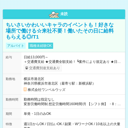
未読
ちいさいかわいいキャラのイベントも！好きな
場所で働ける☆来社不要！働いたその日に給料
もらえる◎/T1
アルバイト
職種未経験OK
日給13,000円～
給与
＋交通費支給 ★交通費全額支給！ ┗案件により規定あり ★日払
いOK！（規定あり） ┗働いたその日に現金GET♪ お仕事後はコ
交通費別途支給あり
ンビニATMから 日払い分を引き落とせます！ 【試用期間】試
用期間なし
横浜市港北区
勤務地
神奈川県横浜市港北区（最寄り駅：新横浜駅）
株式会社ワンベルウッズ
勤務時間は指定なし
勤務時間
変形労働時間制 想定労働時間160時間/月 【シフト例】 ・8：00
～21：00
単発・1日のみOK
期間
週1日からOK / 日払いOK / 副業・WワークOK / 10名以上の大量
特徴