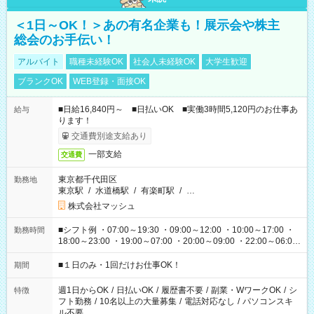
＜1日～OK！＞あの有名企業も！展示会や株主
総会のお手伝い！
アルバイト
職種未経験OK
社会人未経験OK
大学生歓迎
ブランクOK
WEB登録・面接OK
■日給16,840円～ ■日払いOK ■実働3時間5,120円のお仕事あ
給与
ります！
交通費別途支給あり
一部支給
交通費
東京都千代田区
勤務地
東京駅
/
水道橋駅
/
有楽町駅
/
…
株式会社マッシュ
■シフト例 ・07:00～19:30 ・09:00～12:00 ・10:00～17:00 ・
勤務時間
18:00～23:00 ・19:00～07:00 ・20:00～09:00 ・22:00～06:00
etc ★最短で3時間で5,120円のお仕事から 15時間で2万円近く稼
げるお仕事も！ ご希望のお時間に合わせてご紹介！ ※シフトは
■１日のみ・1回だけお仕事OK！
期間
現場によって異なります。 ※勿論、休憩時間はあるのでご安心
ください！
週1日からOK
/
日払いOK
/
履歴書不要
/
副業・WワークOK
/
シ
特徴
フト勤務
/
10名以上の大量募集
/
電話対応なし
/
パソコンスキ
ル不要