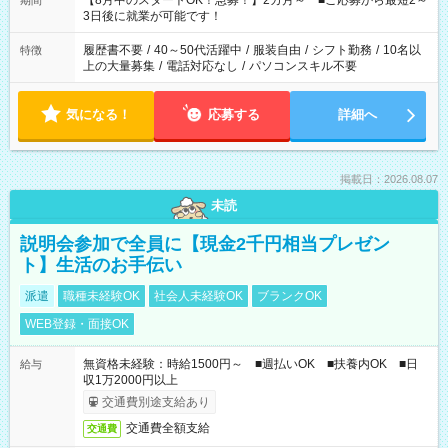
【8月中のスタートOK！急募！】2カ月～ ■ご応募から最短2～
期間
ね。 ※Wワーク希望の方へ 今ご覧のお仕事で希望する勤務時間
3日後に就業が可能です！
と、もう1つのお仕事の勤務時間。 合計で週40時間を超える場
合は応募できません。
履歴書不要
/
40～50代活躍中
/
服装自由
/
シフト勤務
/
10名以
特徴
上の大量募集
/
電話対応なし
/
パソコンスキル不要
気になる！
応募する
詳細へ
掲載日：2026.08.07
未読
説明会参加で全員に【現金2千円相当プレゼン
ト】生活のお手伝い
派遣
職種未経験OK
社会人未経験OK
ブランクOK
WEB登録・面接OK
無資格未経験：時給1500円～ ■週払いOK ■扶養内OK ■日
給与
収1万2000円以上
交通費別途支給あり
交通費全額支給
交通費