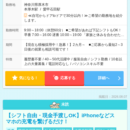
神奈川県厚木市
勤務地
本厚木駅
/
愛甲石田駅
≪自宅からドアtoドアで30分以内！≫ご希望の勤務地を紹介
します。
9:00～18:00（休憩60分） ■ご希望があれば下記シフトもOK！
勤務時間
早番 7:00～16:00 遅番 10:00～19:00 「家族と休みを合わせた
い」 「余裕を持って夕飯の準備がしたい」 「できれば残業はし
たくない」 など、ご希望を教えてくださいね。 ※Wワーク希望
【現在も積極採用中！急募！】2カ月～ ■ご応募から最短2～3
期間
の方へ 今ご覧のお仕事で希望する勤務時間と、もう1つのお仕事
日後の就業も相談可能です！
の勤務時間。 合計で週40時間を超える場合は応募できません。
履歴書不要
/
40～50代活躍中
/
服装自由
/
シフト勤務
/
10名以
特徴
上の大量募集
/
電話対応なし
/
パソコンスキル不要
気になる！
応募する
詳細へ
掲載日：2026.08.07
未読
【シフト自由・現金手渡しOK】iPhoneなどス
マホの充電を繋げるだけ！