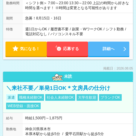
＜シフト例＞ 7:00～23:00 13:30～22:00 上記の時間から好きな
勤務時間
時間を選べます！ ※時間は変更となる可能性があります
急募！8月15日・16日
期間
週1日からOK
/
履歴書不要
/
副業・WワークOK
/
シフト勤務
/
特徴
電話対応なし
/
パソコンスキル不要
気になる！
応募する
詳細へ
掲載日：2026.08.05
未読
＼来社不要／単発1日OK＊文房具の仕分け
派遣
職種未経験OK
社会人未経験OK
大学生歓迎
ブランクOK
WEB登録・面接OK
時給1,500円～1,875円
給与
神奈川県厚木市
勤務地
本厚木駅から徒歩5分
/
愛甲石田駅から徒歩5分