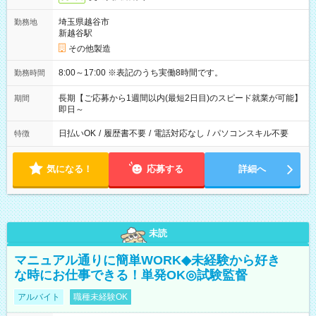
埼玉県越谷市
勤務地
新越谷駅
その他製造
8:00～17:00 ※表記のうち実働8時間です。
勤務時間
長期【ご応募から1週間以内(最短2日目)のスピード就業が可能】
期間
即日～
日払いOK
/
履歴書不要
/
電話対応なし
/
パソコンスキル不要
特徴
気になる！
応募する
詳細へ
未読
マニュアル通りに簡単WORK◆未経験から好き
な時にお仕事できる！単発OK◎試験監督
アルバイト
職種未経験OK