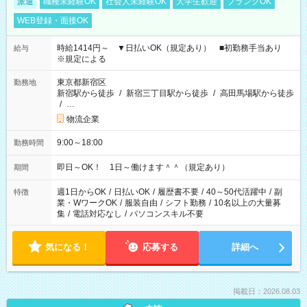
派遣
職種未経験OK
社会人未経験OK
大学生歓迎
ブランクOK
WEB登録・面接OK
時給1414円～ ▼日払いOK（規定あり） ■初勤務手当あり
給与
※規定による
東京都新宿区
勤務地
新宿駅から徒歩
/
新宿三丁目駅から徒歩
/
高田馬場駅から徒歩
/
…
物流企業
9:00～18:00
勤務時間
即日～OK！ 1日～働けます＾＾（規定あり）
期間
週1日からOK
/
日払いOK
/
履歴書不要
/
40～50代活躍中
/
副
特徴
業・WワークOK
/
服装自由
/
シフト勤務
/
10名以上の大量募
集
/
電話対応なし
/
パソコンスキル不要
気になる！
応募する
詳細へ
掲載日：2026.08.03