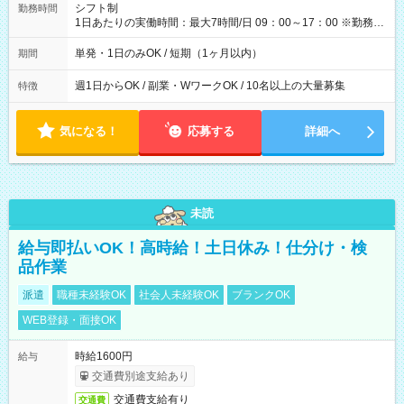
間】試用期間なし
シフト制
勤務時間
1日あたりの実働時間：最大7時間/日 09：00～17：00 ※勤務時
間は 試験により異なります。
単発・1日のみOK / 短期（1ヶ月以内）
期間
週1日からOK / 副業・WワークOK / 10名以上の大量募集
特徴
気になる！
応募する
詳細へ
未読
給与即払いOK！高時給！土日休み！仕分け・検
品作業
派遣
職種未経験OK
社会人未経験OK
ブランクOK
WEB登録・面接OK
時給1600円
給与
交通費別途支給あり
交通費支給有り
交通費