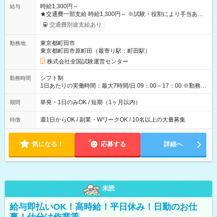
時給1,300円～
給与
★交通費一部支給 時給1,300円～ ※試験・役割により手当あり
※勤務回数により昇給あり 【即給（前払い）オプションあ
交通費別途支給あり
り！】 希望される場合、勤務から1週間ほどで給与の一部を受け
取れます。 ※手数料418円がかかります。 【過去試験日の収入
東京都町田市
勤務地
例】 ・河合塾模擬試験 8:30～17:30（休憩1時間） 時給1,300円
東京都町田市原町田（最寄り駅：町田駅）
×8時間＝日収10,400円＋交通費 ※当日の役割により時給＋100
円の場合あり ・国家試験 7:00～13:30（休憩なし） 時給1,300
株式会社全国試験運営センター
円（役割手当＋100円）×6時間＝日収8,400円＋交通費 【試用期
間】試用期間なし
シフト制
勤務時間
1日あたりの実働時間：最大7時間/日 09：00～17：00 ※勤務時
間は 試験により異なります。
単発・1日のみOK / 短期（1ヶ月以内）
期間
週1日からOK / 副業・WワークOK / 10名以上の大量募集
特徴
気になる！
応募する
詳細へ
未読
給与即払いOK！高時給！平日休み！日勤のお仕