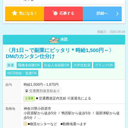
気になる！
応募する
詳細へ
掲載日：2026.08.04
未読
〈月1日～で副業にピッタリ＊時給1,500円～〉
DMのカンタン仕分け
派遣
職種未経験OK
社会人未経験OK
大学生歓迎
ブランクOK
WEB登録・面接OK
時給1,500円～1,875円
給与
交通費別途支給あり
■ 交通費規定内支給 ※派遣先による
交通費
神奈川県小田原市
勤務地
小田原駅から徒歩5分
/
鴨宮駅から徒歩5分
/
国府津駅から徒
歩5分
/
…
■物流センターなど ■勤務地選べます