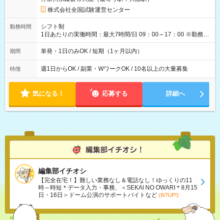
×8時間＝日収10,400円＋交通費 ※当日の役割により時給＋100
円の場合あり ・国家試験 7:00～13:30（休憩なし） 時給1,300
株式会社全国試験運営センター
円（役割手当＋100円）×6時間＝日収8,400円＋交通費 【試用期
間】試用期間なし
シフト制
勤務時間
1日あたりの実働時間：最大7時間/日 09：00～17：00 ※勤務時
間は 試験により異なります。
単発・1日のみOK / 短期（1ヶ月以内）
期間
週1日からOK / 副業・WワークOK / 10名以上の大量募集
特徴
気になる！
応募する
詳細へ
編集部イチオシ
【完全在宅！】難しい業務なし＆電話なし！ゆっくりの11
時～時短＊データ入力・事務、＜SEKAI NO OWARI＊8月15
日・16日＞ドーム公演のサポートバイトなど
(8/7UP!)