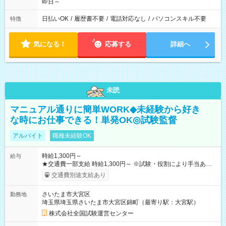
即日～
日払いOK
/
履歴書不要
/
電話対応なし
/
パソコンスキル不要
特徴
気になる！
応募する
詳細へ
未読
マニュアル通りに簡単WORK◆未経験から好き
な時にお仕事できる！単発OK◎試験監督
アルバイト
職種未経験OK
時給1,300円～
給与
★交通費一部支給 時給1,300円～ ※試験・役割により手当あり
※勤務回数により昇給あり 【即給（前払い）オプションあ
交通費別途支給あり
り！】 希望される場合、勤務から1週間ほどで給与の一部を受け
取れます。 ※手数料418円がかかります。 【過去試験日の収入
さいたま市大宮区
勤務地
例】 ・河合塾模擬試験 8:30～17:30（休憩1時間） 時給1,300円
埼玉県埼玉県さいたま市大宮区錦町（最寄り駅：大宮駅）
×8時間＝日収10,400円＋交通費 ※当日の役割により時給＋100
円の場合あり ・国家試験 7:00～13:30（休憩なし） 時給1,300
株式会社全国試験運営センター
円（役割手当＋100円）×6時間＝日収8,400円＋交通費 【試用期