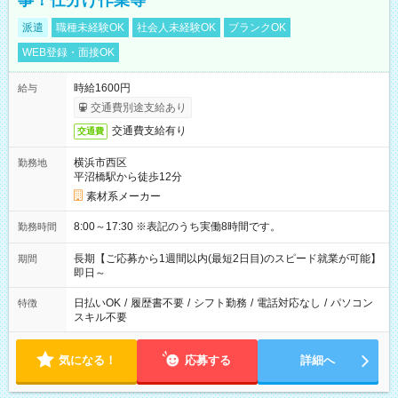
事！仕分け作業等
派遣
職種未経験OK
社会人未経験OK
ブランクOK
WEB登録・面接OK
時給1600円
給与
交通費別途支給あり
交通費支給有り
交通費
横浜市西区
勤務地
平沼橋駅から徒歩12分
素材系メーカー
8:00～17:30 ※表記のうち実働8時間です。
勤務時間
長期【ご応募から1週間以内(最短2日目)のスピード就業が可能】
期間
即日～
日払いOK
/
履歴書不要
/
シフト勤務
/
電話対応なし
/
パソコン
特徴
スキル不要
気になる！
応募する
詳細へ