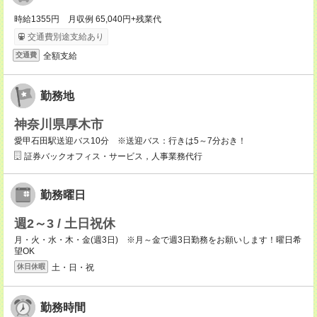
時給1355円 月収例 65,040円+残業代
交通費別途支給あり
全額支給
交通費
勤務地
神奈川県厚木市
愛甲石田駅送迎バス10分 ※送迎バス：行きは5～7分おき！
証券バックオフィス・サービス，人事業務代行
勤務曜日
週2～3 / 土日祝休
月・火・水・木・金(週3日) ※月～金で週3日勤務をお願いします！曜日希
望OK
土・日・祝
休日休暇
勤務時間