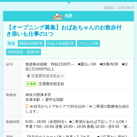
掲載日：2026.08.07
未読
【オープニング募集】おばあちゃんのお散歩付
き添いも仕事の1つ
派遣
職種未経験OK
社会人未経験OK
ブランクOK
WEB登録・面接OK
無資格未経験：時給1500円～ ■週払いOK ■扶養内OK ■日
給与
収1万2000円以上
交通費別途支給あり
交通費全額支給
交通費
神奈川県厚木市
勤務地
本厚木駅
/
愛甲石田駅
≪自宅からドアtoドアで30分以内！≫ご希望の勤務地を紹介
します。
9:00～18:00（休憩60分） ■ご希望があれば下記シフトもOK！
勤務時間
早番 7:00～16:00 遅番 10:00～19:00 夜勤 16:30～翌9:30 「家族
と休みを合わせたい」 「余裕を持って夕飯の準備がしたい」
「できれば残業はしたくない」 など、ご希望を教えてください