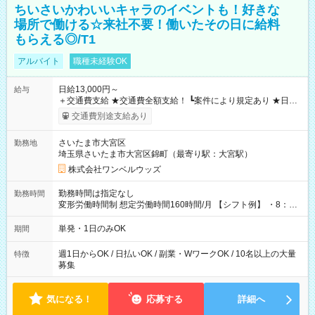
ちいさいかわいいキャラのイベントも！好きな
場所で働ける☆来社不要！働いたその日に給料
もらえる◎/T1
アルバイト
職種未経験OK
日給13,000円～
給与
＋交通費支給 ★交通費全額支給！ ┗案件により規定あり ★日払
いOK！（規定あり） ┗働いたその日に現金GET♪ お仕事後はコ
交通費別途支給あり
ンビニATMから 日払い分を引き落とせます！ 【試用期間】試
用期間なし
さいたま市大宮区
勤務地
埼玉県さいたま市大宮区錦町（最寄り駅：大宮駅）
株式会社ワンベルウッズ
勤務時間は指定なし
勤務時間
変形労働時間制 想定労働時間160時間/月 【シフト例】 ・8：00
～21：00
単発・1日のみOK
期間
週1日からOK / 日払いOK / 副業・WワークOK / 10名以上の大量
特徴
募集
気になる！
応募する
詳細へ