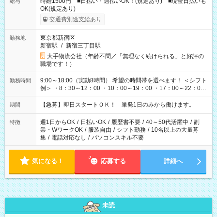
時給1500円 ■日払い・週払いOK！(規定あり) ■現金日払いも
給与
OK(規定あり)
交通費別途支給あり
東京都新宿区
勤務地
新宿駅
/
新宿三丁目駅
大手物流会社（年齢不問／「無理なく続けられる」と好評の
職場です！）
9:00～18:00（実動8時間） 希望の時間帯を選べます！ ＜シフト
勤務時間
例＞ ・8：30～12：00 ・10：00～19：00 ・17：00～22：00
・13：00～22：00 ・22：00～翌6：00 など
【急募】即日スタートＯＫ！ 単発1日のみから働けます。
期間
週1日からOK
/
日払いOK
/
履歴書不要
/
40～50代活躍中
/
副
特徴
業・WワークOK
/
服装自由
/
シフト勤務
/
10名以上の大量募
集
/
電話対応なし
/
パソコンスキル不要
気になる！
応募する
詳細へ
未読