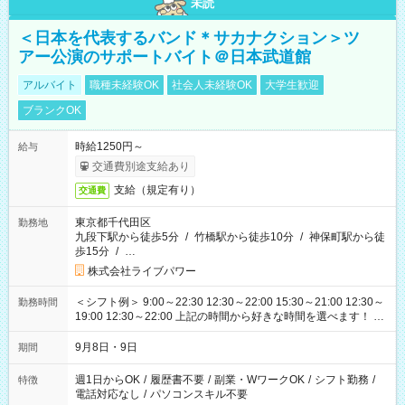
未読
＜日本を代表するバンド＊サカナクション＞ツ
アー公演のサポートバイト＠日本武道館
アルバイト
職種未経験OK
社会人未経験OK
大学生歓迎
ブランクOK
時給1250円～
給与
交通費別途支給あり
支給（規定有り）
交通費
東京都千代田区
勤務地
九段下駅から徒歩5分
/
竹橋駅から徒歩10分
/
神保町駅から徒
歩15分
/
…
株式会社ライブパワー
＜シフト例＞ 9:00～22:30 12:30～22:00 15:30～21:00 12:30～
勤務時間
19:00 12:30～22:00 上記の時間から好きな時間を選べます！ ※
時間は変更となる可能性があります
9月8日・9日
期間
週1日からOK
/
履歴書不要
/
副業・WワークOK
/
シフト勤務
/
特徴
電話対応なし
/
パソコンスキル不要