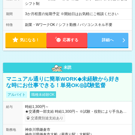
シフト制
3か月程度の短期予定 ※開始日はお気軽にご相談ください
期間
副業・WワークOK
/
シフト勤務
/
パソコンスキル不要
特徴
気になる！
応募する
詳細へ
未読
マニュアル通りに簡単WORK◆未経験から好き
な時にお仕事できる！単発OK◎試験監督
アルバイト
職種未経験OK
時給1,300円～
給与
★交通費一部支給 時給1,300円～ ※試験・役割により手当あり
※勤務回数により昇給あり 【即給（前払い）オプションあ
交通費別途支給あり
り！】 希望される場合、勤務から1週間ほどで給与の一部を受け
取れます。 ※手数料418円がかかります。 【過去試験日の収入
神奈川県鎌倉市
勤務地
例】 ・河合塾模擬試験 8:30～17:30（休憩1時間） 時給1,300円
神奈川県鎌倉市大船（最寄り駅：大船駅）