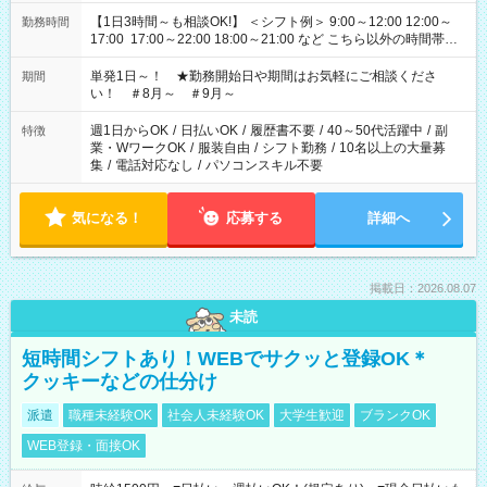
【1日3時間～も相談OK!】 ＜シフト例＞ 9:00～12:00 12:00～
勤務時間
17:00 17:00～22:00 18:00～21:00 など こちら以外の時間帯も
お気軽にご相談ください！
単発1日～！ ★勤務開始日や期間はお気軽にご相談くださ
期間
い！ ＃8月～ ＃9月～
週1日からOK
/
日払いOK
/
履歴書不要
/
40～50代活躍中
/
副
特徴
業・WワークOK
/
服装自由
/
シフト勤務
/
10名以上の大量募
集
/
電話対応なし
/
パソコンスキル不要
気になる！
応募する
詳細へ
掲載日：2026.08.07
未読
短時間シフトあり！WEBでサクッと登録OK＊
クッキーなどの仕分け
派遣
職種未経験OK
社会人未経験OK
大学生歓迎
ブランクOK
WEB登録・面接OK