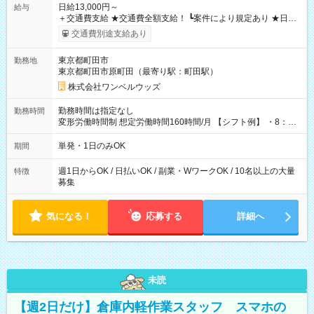
日給13,000円～
給与
＋交通費支給 ★交通費全額支給！ ┗案件により規定あり ★日払
いOK！（規定あり） ┗働いたその日に現金GET♪ お仕事後はコ
交通費別途支給あり
ンビニATMから 日払い分を引き落とせます！ 【試用期間】試
用期間なし
東京都町田市
勤務地
東京都町田市原町田（最寄り駅：町田駅）
株式会社ワンベルウッズ
勤務時間は指定なし
勤務時間
変形労働時間制 想定労働時間160時間/月 【シフト例】 ・8：00
～21：00
単発・1日のみOK
期間
週1日からOK / 日払いOK / 副業・WワークOK / 10名以上の大量
特徴
募集
気になる！
応募する
詳細へ
未読
【週2日だけ】倉庫内軽作業スタッフ スマホの