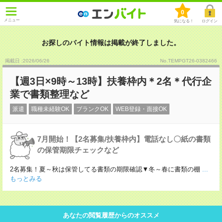
0
メニュー
気になる！
ログイン
お探しのバイト情報は掲載が終了しました。
掲載日 :2026
/
06
/
26
No.TEMPGT26-0382466
【週3日×9時～13時】扶養枠内＊2名＊代行企
業で書類整理など
派遣
職種未経験OK
ブランクOK
WEB登録・面接OK
7月開始！【2名募集/扶養枠内】電話なし〇紙の書類
の保管期限チェックなど
2名募集！夏～秋は保管してる書類の期限確認▼冬～春に書類の棚
...
もっとみる
あなたの閲覧履歴からのオススメ