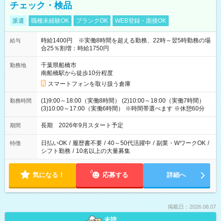
チェック・検品
派遣
職種未経験OK
ブランクOK
WEB登録・面接OK
時給1400円 ※実働8時間を超える勤務、22時～翌5時勤務の場
給与
合25％割増：時給1750円
千葉県船橋市
勤務地
南船橋駅から徒歩10分程度
スマートフォンを取り扱う倉庫
(1)9:00～18:00（実働8時間） (2)10:00～18:00（実働7時間）
勤務時間
(3)10:00～17:00（実働6時間） ※時間帯選べます ※休憩60分
長期 2026年9月スタート予定
期間
日払いOK
/
履歴書不要
/
40～50代活躍中
/
副業・WワークOK
/
特徴
シフト勤務
/
10名以上の大量募集
気になる！
応募する
詳細へ
掲載日：2026.08.07
未読