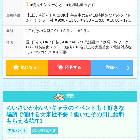
■物流センターなど ■勤務地選べます
【1日3時間～も相談OK!】午前中のみや18時以降などのシフト
勤務時間
あり！ シフト例 ▼9:00～12:00 ▼9:00～17:00 ▼10:00～19:00
▼18:00～21:00
1日だけの単発OK！＃8月～ ＃9月～
期間
週1日からOK
/
日払いOK
/
40～50代活躍中
/
副業・Wワーク
特徴
OK
/
服装自由
/
シフト勤務
/
10名以上の大量募集
/
電話対応な
し
/
パソコンスキル不要
気になる！
応募する
詳細へ
未読
ちいさいかわいいキャラのイベントも！好きな
場所で働ける☆来社不要！働いたその日に給料
もらえる◎/T1
アルバイト
職種未経験OK