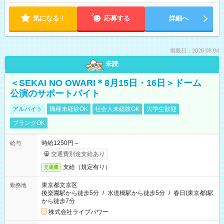
気になる！
応募する
詳細へ
掲載日：2026.08.04
未読
＜SEKAI NO OWARI＊8月15日・16日＞ドーム
公演のサポートバイト
アルバイト
職種未経験OK
社会人未経験OK
大学生歓迎
ブランクOK
時給1250円～
給与
交通費別途支給あり
支給（規定有り）
交通費
東京都文京区
勤務地
後楽園駅から徒歩5分
/
水道橋駅から徒歩5分
/
春日(東京都)駅
から徒歩7分
株式会社ライブパワー