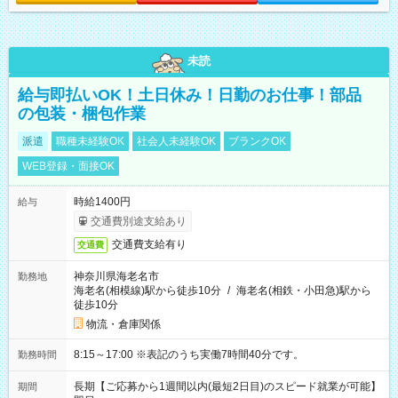
未読
給与即払いOK！土日休み！日勤のお仕事！部品
の包装・梱包作業
派遣
職種未経験OK
社会人未経験OK
ブランクOK
WEB登録・面接OK
時給1400円
給与
交通費別途支給あり
交通費支給有り
交通費
神奈川県海老名市
勤務地
海老名(相模線)駅から徒歩10分
/
海老名(相鉄・小田急)駅から
徒歩10分
物流・倉庫関係
8:15～17:00 ※表記のうち実働7時間40分です。
勤務時間
長期【ご応募から1週間以内(最短2日目)のスピード就業が可能】
期間