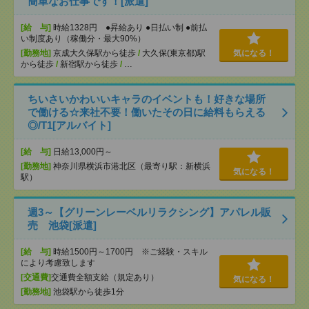
簡単なお仕事です！[派遣]
[給 与]
時給1328円 ●昇給あり ●日払い制 ●前払
い制度あり（稼働分・最大90%）
[勤務地]
京成大久保駅から徒歩
/
大久保(東京都)駅
気になる！
から徒歩
/
新宿駅から徒歩
/
…
ちいさいかわいいキャラのイベントも！好きな場所
で働ける☆来社不要！働いたその日に給料もらえる
◎/T1[アルバイト]
[給 与]
日給13,000円～
[勤務地]
神奈川県横浜市港北区（最寄り駅：新横浜
気になる！
駅）
週3～【グリーンレーベルリラクシング】アパレル販
売 池袋[派遣]
[給 与]
時給1500円～1700円 ※ご経験・スキル
により考慮致します
[交通費]
交通費全額支給（規定あり）
気になる！
[勤務地]
池袋駅から徒歩1分