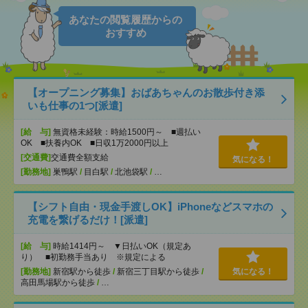
あなたの閲覧履歴からの
おすすめ
【オープニング募集】おばあちゃんのお散歩付き添
いも仕事の1つ[派遣]
[給 与]
無資格未経験：時給1500円～ ■週払い
OK ■扶養内OK ■日収1万2000円以上
[交通費]
交通費全額支給
気になる！
[勤務地]
巣鴨駅
/
目白駅
/
北池袋駅
/
…
【シフト自由・現金手渡しOK】iPhoneなどスマホの
充電を繋げるだけ！[派遣]
[給 与]
時給1414円～ ▼日払いOK（規定あ
り） ■初勤務手当あり ※規定による
[勤務地]
新宿駅から徒歩
/
新宿三丁目駅から徒歩
/
気になる！
高田馬場駅から徒歩
/
…