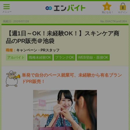
0
メニュー
気になる！
ログイン
掲載日 :2026
/
07
/
28
No.GIACTKan61BA
【週1日～OK！未経験OK！】スキンケア商
品のPR販売＠池袋
職種：
キャンペーン・PRスタッフ
アルバイト
職種未経験OK
ブランクOK
WEB登録・面接OK
単発で自分のペース就業可、未経験から有名ブラン
ドPR販売！