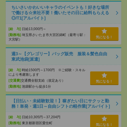
ちいさいかわいいキャラのイベントも！好きな場所
で働ける☆来社不要！働いたその日に給料もらえる
◎/T1[アルバイト]
[給 与]
日給13,000円～
[勤務地]
埼玉県さいたま市大宮区錦町（最寄り駅：
気になる！
大宮駅）
週3～【グレゴリー】バッグ販売 服装＆髪色自由
東武池袋[派遣]
[給 与]
時給1500円～1700円 ※ご経験・スキル
により考慮致します
[交通費]
交通費全額支給（規定あり）
気になる！
[勤務地]
池袋駅から徒歩1分
【日払い・未経験歓迎！】稼ぎたい日にサクッと勤
務！単発・週1日～自由シフトの軽作業[アルバイト]
[給 与]
日給10,305円～37,204円
[勤務地]
東京都新宿区愛住町
気になる！