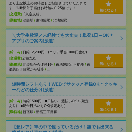
より上記以上のお時給もご相談させていただきま
す ※時間外手当はお時給の1.25倍です！
気になる！
[交通費]
「規定支給」
[勤務地]
池袋駅
/
東池袋駅
/
北池袋駅
＼大学生歓迎／未経験でも大丈夫！単発1日～OK＊
アプリのご案内[派遣]
[給 与]
日給12,200円 (エリア手当1000円含む)
[交通費]
全額支給
気になる！
[勤務地]
池袋駅から徒歩1分
/
東池袋駅から徒歩
/
東
池袋四丁目駅から徒歩
/
…
短時間シフトあり！WEBでサクッと登録OK＊クッキ
ーなどの仕分け[派遣]
[給 与]
時給1500円 ■日払い・週払いOK！(規定
あり) ■現金日払いもOK(規定あり)
気になる！
[勤務地]
新宿駅
/
新宿三丁目駅
【超レア】車の中で座っているだけ！誰でも出来る