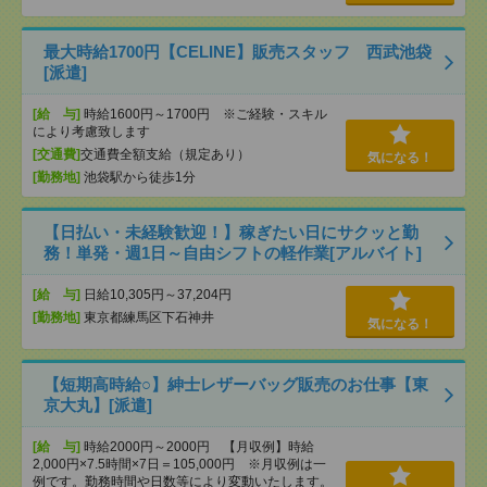
最大時給1700円【CELINE】販売スタッフ 西武池袋
[派遣]
[給 与]
時給1600円～1700円 ※ご経験・スキル
により考慮致します
[交通費]
交通費全額支給（規定あり）
気になる！
[勤務地]
池袋駅から徒歩1分
【日払い・未経験歓迎！】稼ぎたい日にサクッと勤
務！単発・週1日～自由シフトの軽作業[アルバイト]
[給 与]
日給10,305円～37,204円
[勤務地]
東京都練馬区下石神井
気になる！
【短期高時給○】紳士レザーバッグ販売のお仕事【東
京大丸】[派遣]
[給 与]
時給2000円～2000円 【月収例】時給
2,000円×7.5時間×7日＝105,000円 ※月収例は一
例です。勤務時間や日数等により変動いたします。