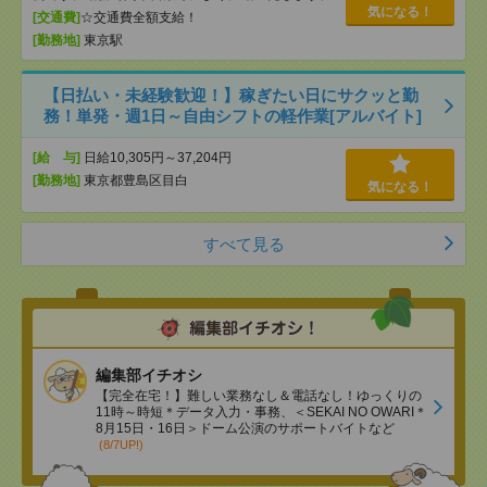
気になる！
[交通費]
☆交通費全額支給！
[勤務地]
東京駅
【日払い・未経験歓迎！】稼ぎたい日にサクッと勤
務！単発・週1日～自由シフトの軽作業[アルバイト]
[給 与]
日給10,305円～37,204円
[勤務地]
東京都豊島区目白
気になる！
すべて見る
編集部イチオシ
【完全在宅！】難しい業務なし＆電話なし！ゆっくりの
11時～時短＊データ入力・事務、＜SEKAI NO OWARI＊
8月15日・16日＞ドーム公演のサポートバイトなど
(8/7UP!)