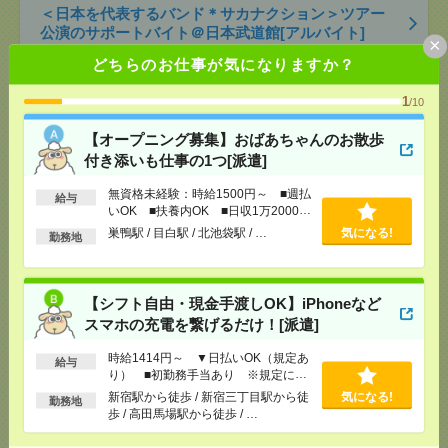
＜日本を代表するバンド＊サカナクション＞ツアー
公演のサポートバイト＠日本武道館[アルバイト]
×
どちらのお仕事が気になりますか？
[給 与]
時給1250円～
[交通費]
支給（規定有り）
1
/10
気になる！
[勤務地]
九段下駅から徒歩5分
/
竹橋駅から徒歩10
分
/
神保町駅から徒歩15分
/
…
【オープニング募集】おばあちゃんのお散歩
付き添いも仕事の1つ[派遣]
＜SEKAI NO OWARI＊8月15日・16日＞ドーム公演
無資格未経験：時給1500円～ ■週払
のサポートバイト[アルバイト]
給与
いOK ■扶養内OK ■日収1万2000円
以上
巣鴨駅 / 目白駅 / 北池袋駅 / …
気になる!
[給 与]
勤務地
時給1250円～
[交通費]
支給（規定有り）
気になる！
[勤務地]
後楽園駅から徒歩5分
/
水道橋駅から徒歩5
分
/
春日(東京都)駅から徒歩7分
【シフト自由・現金手渡しOK】iPhoneなど
スマホの充電を繋げるだけ！[派遣]
＜単発＊1日～OK！＞コンサートなどのグッズ販売
時給1414円～ ▼日払いOK（規定あ
給与
スタッフ＊[アルバイト]
り） ■初勤務手当あり ※規定によ
る
新宿駅から徒歩 / 新宿三丁目駅から徒
気になる!
勤務地
[給 与]
日給1万5000円～ ■最大で日給2万8500
歩 / 高田馬場駅から徒歩 / …
円！
[交通費]
交通費規定支給
気になる！