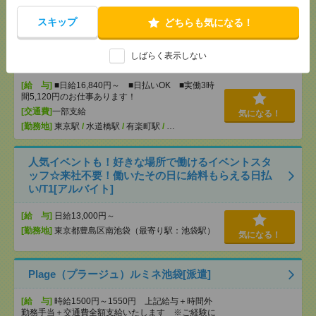
[勤務地]
横浜駅
/
みなとみらい駅
/
西横浜駅
/
…
スキップ
どちらも気になる！
＜1日～OK！＞あの有名企業も！展示会や株主総会
しばらく表示しない
のお手伝い！[アルバイト]
[給 与]
■日給16,840円～ ■日払いOK ■実働3時
間5,120円のお仕事あります！
[交通費]
一部支給
気になる！
[勤務地]
東京駅
/
水道橋駅
/
有楽町駅
/
…
人気イベントも！好きな場所で働けるイベントスタ
ッフ☆来社不要！働いたその日に給料もらえる日払
い/T1[アルバイト]
[給 与]
日給13,000円～
[勤務地]
東京都豊島区南池袋（最寄り駅：池袋駅）
気になる！
Plage（プラージュ）ルミネ池袋[派遣]
[給 与]
時給1500円～1550円 上記給与＋時間外
勤務手当＋交通費全額支給いたします ※ご経験に