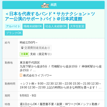
未読
＜日本を代表するバンド＊サカナクション＞ツ
アー公演のサポートバイト＠日本武道館
アルバイト
職種未経験OK
社会人未経験OK
大学生歓迎
ブランクOK
時給1250円～
給与
交通費別途支給あり
支給（規定有り）
交通費
東京都千代田区
勤務地
九段下駅から徒歩5分
/
竹橋駅から徒歩10分
/
神保町駅から徒
歩15分
/
…
株式会社ライブパワー
＜シフト例＞ 9:00～22:30 12:30～22:00 15:30～21:00 12:30～
勤務時間
19:00 12:30～22:00 上記の時間から好きな時間を選べます！ ※
時間は変更となる可能性があります
9月8日・9日
期間
週1日からOK
/
履歴書不要
/
副業・WワークOK
/
シフト勤務
/
特徴