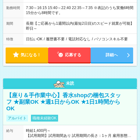
7:30～16:15 15:40～22:40 22:35～7:35 ※表記のうち実働6時間
勤務時間
15分から8時間です。
長期【ご応募から1週間以内(最短2日目)のスピード就業が可能】
期間
即日～
日払いOK
/
履歴書不要
/
電話対応なし
/
パソコンスキル不要
特徴
気になる！
応募する
詳細へ
未読
【座り＆手作業中心】香水shopの梱包スタッ
フ ★副業OK ★週1日からOK ★1日1時間から
OK
アルバイト
職種未経験OK
時給1,400円～
給与
【試用期間】試用期間あり 試用期間の長さ：1ヶ月 雇用形態、