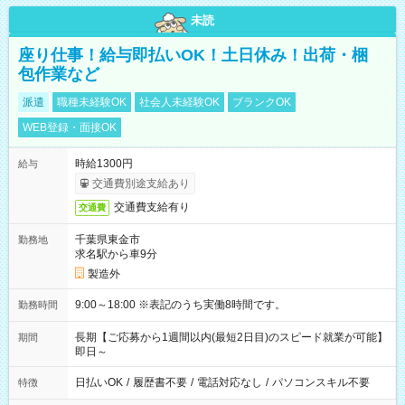
未読
座り仕事！給与即払いOK！土日休み！出荷・梱
包作業など
派遣
職種未経験OK
社会人未経験OK
ブランクOK
WEB登録・面接OK
時給1300円
給与
交通費別途支給あり
交通費支給有り
交通費
千葉県東金市
勤務地
求名駅から車9分
製造外
9:00～18:00 ※表記のうち実働8時間です。
勤務時間
長期【ご応募から1週間以内(最短2日目)のスピード就業が可能】
期間
即日～
日払いOK
/
履歴書不要
/
電話対応なし
/
パソコンスキル不要
特徴