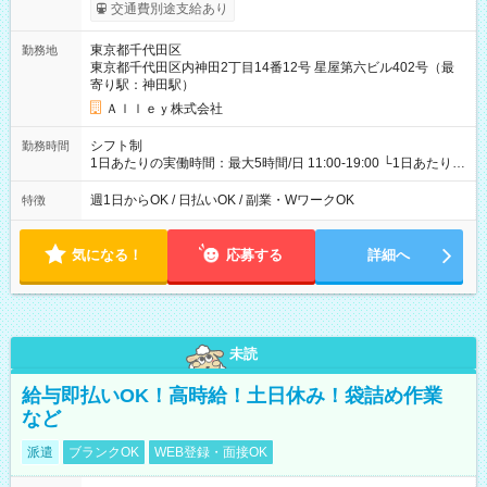
給与は本採用時と同じです。
交通費別途支給あり
東京都千代田区
勤務地
東京都千代田区内神田2丁目14番12号 星屋第六ビル402号（最
寄り駅：神田駅）
Ａｌｌｅｙ株式会社
シフト制
勤務時間
1日あたりの実働時間：最大5時間/日 11:00-19:00 └1日あたりの
実働時間：1-5時間 └上記の時間帯内であれば、いつでも勤務可
能！ └平日・土曜日の中で、お好きな曜日でご勤務いただけま
週1日からOK / 日払いOK / 副業・WワークOK
特徴
す！ 【シフト例】 ・11:00～14:00 ・16:30～19:00 ・13:00～
18:00 などのように、自由な働き方が可能なお仕事です！
気になる！
応募する
詳細へ
未読
給与即払いOK！高時給！土日休み！袋詰め作業
など
派遣
ブランクOK
WEB登録・面接OK