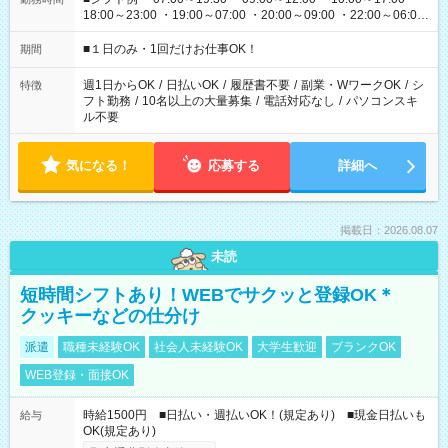
18:00～23:00 ・19:00～07:00 ・20:00～09:00 ・22:00～06:00
etc ★最短で3時間で5,120円のお仕事から 15時間で2万円近く稼
げるお仕事も！ ご希望のお時間に合わせてご紹介！ ※シフトは
■１日のみ・1回だけお仕事OK！
期間
現場によって異なります。 ※勿論、休憩時間はあるのでご安心
ください！
週1日からOK
/
日払いOK
/
履歴書不要
/
副業・WワークOK
/
シ
特徴
フト勤務
/
10名以上の大量募集
/
電話対応なし
/
パソコンスキ
ル不要
気になる！
応募する
詳細へ
掲載日：2026.08.07
未読
短時間シフトあり！WEBでサクッと登録OK＊
クッキーなどの仕分け
派遣
職種未経験OK
社会人未経験OK
大学生歓迎
ブランクOK
WEB登録・面接OK
時給1500円 ■日払い・週払いOK！(規定あり) ■現金日払いも
給与
OK(規定あり)