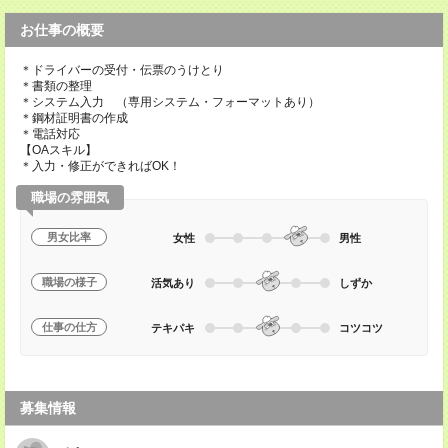
お仕事の概要
＊ドライバーの受付・伝票のうけとり
＊書類の整理
＊システム入力 （専用システム・フォーマットあり）
＊鋼材証明書の作成
＊電話対応
【OAスキル】
＊入力・修正ができればOK！
職場の雰囲気
男女比率
女性
男性
職場の様子
活気あり
しずか
仕事の仕方
テキパキ
コツコツ
募集情報