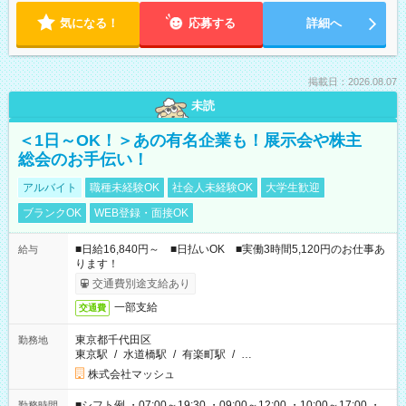
気になる！
応募する
詳細へ
掲載日：2026.08.07
未読
＜1日～OK！＞あの有名企業も！展示会や株主
総会のお手伝い！
アルバイト
職種未経験OK
社会人未経験OK
大学生歓迎
ブランクOK
WEB登録・面接OK
■日給16,840円～ ■日払いOK ■実働3時間5,120円のお仕事あ
給与
ります！
交通費別途支給あり
一部支給
交通費
東京都千代田区
勤務地
東京駅
/
水道橋駅
/
有楽町駅
/
…
株式会社マッシュ
■シフト例 ・07:00～19:30 ・09:00～12:00 ・10:00～17:00 ・
勤務時間