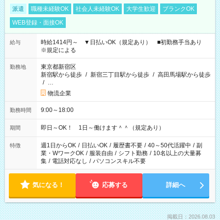
派遣
職種未経験OK
社会人未経験OK
大学生歓迎
ブランクOK
WEB登録・面接OK
時給1414円～ ▼日払いOK（規定あり） ■初勤務手当あり
給与
※規定による
東京都新宿区
勤務地
新宿駅から徒歩
/
新宿三丁目駅から徒歩
/
高田馬場駅から徒歩
/
…
物流企業
9:00～18:00
勤務時間
即日～OK！ 1日～働けます＾＾（規定あり）
期間
週1日からOK
/
日払いOK
/
履歴書不要
/
40～50代活躍中
/
副
特徴
業・WワークOK
/
服装自由
/
シフト勤務
/
10名以上の大量募
集
/
電話対応なし
/
パソコンスキル不要
気になる！
応募する
詳細へ
掲載日：2026.08.03