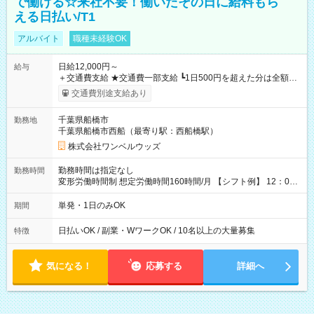
で働ける☆来社不要！働いたその日に給料もら
える日払い/T1
アルバイト
職種未経験OK
日給12,000円～
給与
＋交通費支給 ★交通費一部支給 ┗1日500円を超えた分は全額支
給！ ※往復500円以内の方は自己負担となります ★日払いOK！
交通費別途支給あり
（規定あり） ┗働いたその日に現金GET♪ お仕事後はコンビニ
ATMから 日払い分を引き落とせます！ 【試用期間】試用期間
千葉県船橋市
勤務地
なし
千葉県船橋市西船（最寄り駅：西船橋駅）
株式会社ワンベルウッズ
勤務時間は指定なし
勤務時間
変形労働時間制 想定労働時間160時間/月 【シフト例】 12：00
～22：00
単発・1日のみOK
期間
日払いOK / 副業・WワークOK / 10名以上の大量募集
特徴
気になる！
応募する
詳細へ