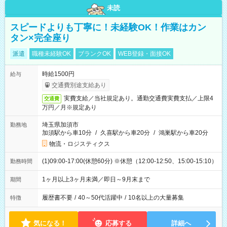
未読
スピードよりも丁寧に！未経験OK！作業はカン
タン×完全座り
派遣
職種未経験OK
ブランクOK
WEB登録・面接OK
時給1500円
給与
交通費別途支給あり
実費支給／当社規定あり。通勤交通費実費支払／上限4
交通費
万円／月※規定あり
埼玉県加須市
勤務地
加須駅から車10分
/
久喜駅から車20分
/
鴻巣駅から車20分
物流・ロジスティクス
(1)09:00-17:00(休憩60分) ※休憩（12:00-12:50、15:00-15:10）
勤務時間
1ヶ月以上3ヶ月未満／即日～9月末まで
期間
履歴書不要
/
40～50代活躍中
/
10名以上の大量募集
特徴
気になる！
応募する
詳細へ