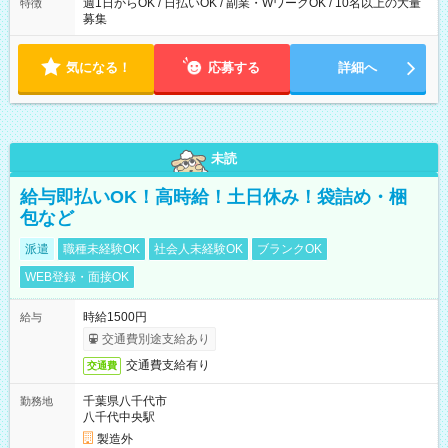
週1日からOK / 日払いOK / 副業・WワークOK / 10名以上の大量
特徴
募集
気になる！
応募する
詳細へ
未読
給与即払いOK！高時給！土日休み！袋詰め・梱
包など
派遣
職種未経験OK
社会人未経験OK
ブランクOK
WEB登録・面接OK
時給1500円
給与
交通費別途支給あり
交通費支給有り
交通費
千葉県八千代市
勤務地
八千代中央駅
製造外