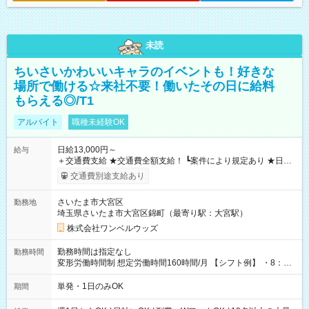
未読
ちいさいかわいいキャラのイベントも！好きな
場所で働ける☆来社不要！働いたその日に給料
もらえる◎/T1
アルバイト
職種未経験OK
日給13,000円～
給与
＋交通費支給 ★交通費全額支給！ ┗案件により規定あり ★日払
いOK！（規定あり） ┗働いたその日に現金GET♪ お仕事後はコ
交通費別途支給あり
ンビニATMから 日払い分を引き落とせます！ 【試用期間】試
用期間なし
さいたま市大宮区
勤務地
埼玉県さいたま市大宮区錦町（最寄り駅：大宮駅）
株式会社ワンベルウッズ
勤務時間は指定なし
勤務時間
変形労働時間制 想定労働時間160時間/月 【シフト例】 ・8：00
～21：00
単発・1日のみOK
期間