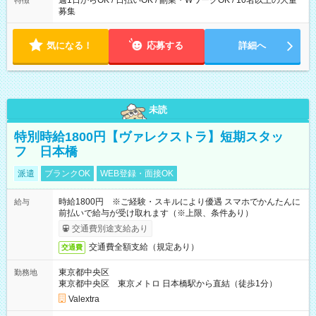
週1日からOK / 日払いOK / 副業・WワークOK / 10名以上の大量
特徴
募集
気になる！
応募する
詳細へ
未読
特別時給1800円【ヴァレクストラ】短期スタッ
フ 日本橋
派遣
ブランクOK
WEB登録・面接OK
時給1800円 ※ご経験・スキルにより優遇 スマホでかんたんに
給与
前払いで給与が受け取れます（※上限、条件あり）
交通費別途支給あり
交通費全額支給（規定あり）
交通費
東京都中央区
勤務地
東京都中央区 東京メトロ 日本橋駅から直結（徒歩1分）
Valextra