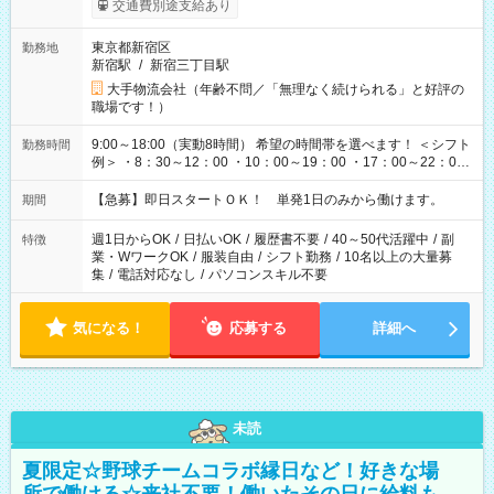
交通費別途支給あり
東京都新宿区
勤務地
新宿駅
/
新宿三丁目駅
大手物流会社（年齢不問／「無理なく続けられる」と好評の
職場です！）
9:00～18:00（実動8時間） 希望の時間帯を選べます！ ＜シフト
勤務時間
例＞ ・8：30～12：00 ・10：00～19：00 ・17：00～22：00
・13：00～22：00 ・22：00～翌6：00 など
【急募】即日スタートＯＫ！ 単発1日のみから働けます。
期間
週1日からOK
/
日払いOK
/
履歴書不要
/
40～50代活躍中
/
副
特徴
業・WワークOK
/
服装自由
/
シフト勤務
/
10名以上の大量募
集
/
電話対応なし
/
パソコンスキル不要
気になる！
応募する
詳細へ
未読
夏限定☆野球チームコラボ縁日など！好きな場