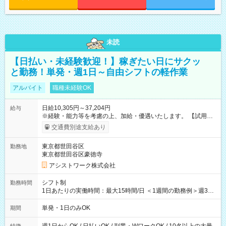
未読
【日払い・未経験歓迎！】稼ぎたい日にサクッ
と勤務！単発・週1日～自由シフトの軽作業
アルバイト
職種未経験OK
日給10,305円～37,204円
給与
※経験・能力等を考慮の上、加給・優遇いたします。 【試用期
間】試用期間なし
交通費別途支給あり
東京都世田谷区
勤務地
東京都世田谷区豪徳寺
アシストワーク株式会社
シフト制
勤務時間
1日あたりの実働時間：最大15時間/日 ＜1週間の勤務例＞週3回
勤務 勤務：月・水・金 休み：火・木・土・日 好きな時にお仕事
可能です！ ※1日あたりの最大実働時間は日勤、夜勤共に勤務し
単発・1日のみOK
期間
た時間になります。