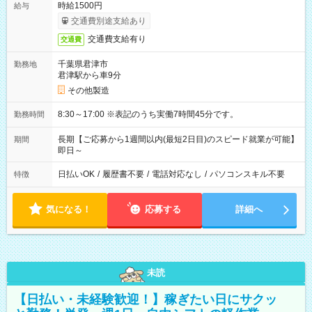
時給1500円
給与
交通費別途支給あり
交通費支給有り
交通費
千葉県君津市
勤務地
君津駅から車9分
その他製造
8:30～17:00 ※表記のうち実働7時間45分です。
勤務時間
長期【ご応募から1週間以内(最短2日目)のスピード就業が可能】
期間
即日～
日払いOK
/
履歴書不要
/
電話対応なし
/
パソコンスキル不要
特徴
気になる！
応募する
詳細へ
未読
【日払い・未経験歓迎！】稼ぎたい日にサクッ