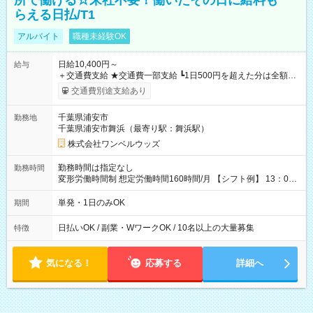
所で働ける☆来社不要！働いたその日に給料も
らえる日払/T1
アルバイト
職種未経験OK
日給10,400円～
給与
＋交通費支給 ★交通費一部支給 ┗1日500円を超えた分は全額支
給！ ※往復500円以内の方は自己負担となります ★日払いOK！
交通費別途支給あり
（規定あり） ┗働いたその日に現金GET♪ お仕事後はコンビニ
ATMから 日払い分を引き落とせます！ 【試用期間】試用期間
千葉県浦安市
勤務地
なし
千葉県浦安市舞浜（最寄り駅：舞浜駅）
株式会社ワンベルウッズ
勤務時間は指定なし
勤務時間
変形労働時間制 想定労働時間160時間/月 【シフト例】 13：00
～22：00
単発・1日のみOK
期間
日払いOK / 副業・WワークOK / 10名以上の大量募集
特徴
気になる！
応募する
詳細へ