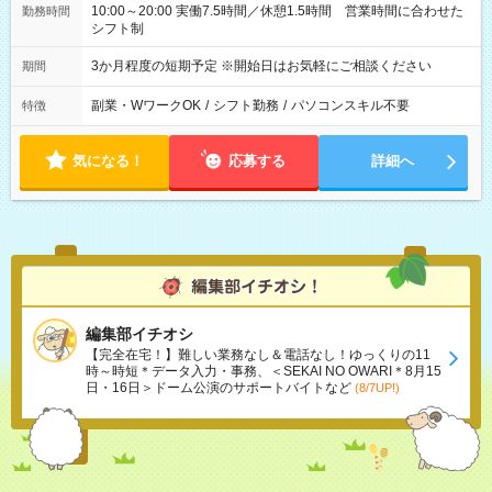
10:00～20:00 実働7.5時間／休憩1.5時間 営業時間に合わせた
勤務時間
シフト制
3か月程度の短期予定 ※開始日はお気軽にご相談ください
期間
副業・WワークOK
/
シフト勤務
/
パソコンスキル不要
特徴
気になる！
応募する
詳細へ
編集部イチオシ
【完全在宅！】難しい業務なし＆電話なし！ゆっくりの11
時～時短＊データ入力・事務、＜SEKAI NO OWARI＊8月15
日・16日＞ドーム公演のサポートバイトなど
(8/7UP!)