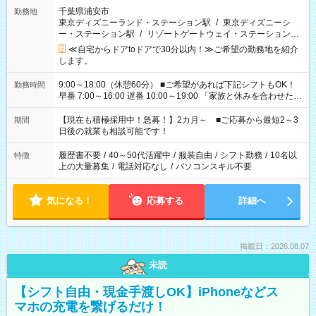
千葉県浦安市
勤務地
東京ディズニーランド・ステーション駅
/
東京ディズニーシ
ー・ステーション駅
/
リゾートゲートウェイ・ステーション駅
/
…
≪自宅からドアtoドアで30分以内！≫ご希望の勤務地を紹介
します。
9:00～18:00（休憩60分） ■ご希望があれば下記シフトもOK！
勤務時間
早番 7:00～16:00 遅番 10:00～19:00 「家族と休みを合わせた
い」 「余裕を持って夕飯の準備がしたい」 「できれば残業はし
たくない」 など、ご希望を教えてくださいね。 ※Wワーク希望
【現在も積極採用中！急募！】2カ月～ ■ご応募から最短2～3
期間
の方へ 今ご覧のお仕事で希望する勤務時間と、もう1つのお仕事
日後の就業も相談可能です！
の勤務時間。 合計で週40時間を超える場合は応募できません。
履歴書不要
/
40～50代活躍中
/
服装自由
/
シフト勤務
/
10名以
特徴
上の大量募集
/
電話対応なし
/
パソコンスキル不要
気になる！
応募する
詳細へ
掲載日：2026.08.07
未読
【シフト自由・現金手渡しOK】iPhoneなどス
マホの充電を繋げるだけ！