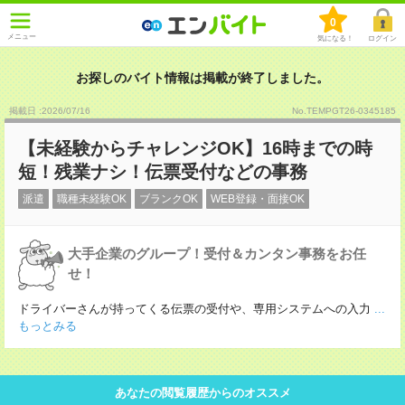
0
メニュー
気になる！
ログイン
お探しのバイト情報は掲載が終了しました。
掲載日 :2026
/
07
/
16
No.TEMPGT26-0345185
【未経験からチャレンジOK】16時までの時
短！残業ナシ！伝票受付などの事務
派遣
職種未経験OK
ブランクOK
WEB登録・面接OK
大手企業のグループ！受付＆カンタン事務をお任
せ！
ドライバーさんが持ってくる伝票の受付や、専用システムへの入力
...
もっとみる
あなたの閲覧履歴からのオススメ