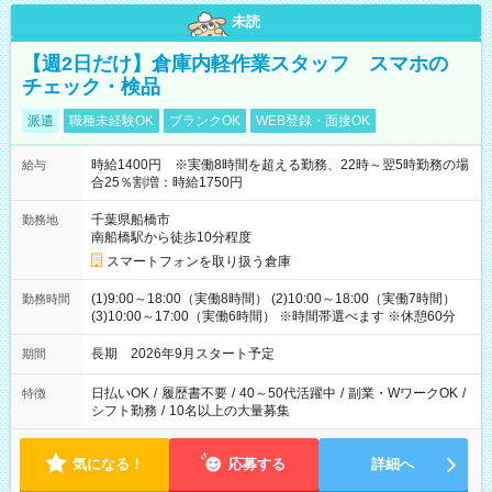
未読
【週2日だけ】倉庫内軽作業スタッフ スマホの
チェック・検品
派遣
職種未経験OK
ブランクOK
WEB登録・面接OK
時給1400円 ※実働8時間を超える勤務、22時～翌5時勤務の場
給与
合25％割増：時給1750円
千葉県船橋市
勤務地
南船橋駅から徒歩10分程度
スマートフォンを取り扱う倉庫
(1)9:00～18:00（実働8時間） (2)10:00～18:00（実働7時間）
勤務時間
(3)10:00～17:00（実働6時間） ※時間帯選べます ※休憩60分
長期 2026年9月スタート予定
期間
日払いOK
/
履歴書不要
/
40～50代活躍中
/
副業・WワークOK
/
特徴
シフト勤務
/
10名以上の大量募集
気になる！
応募する
詳細へ