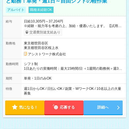
と勤務！単発・週1日～自由シフトの軽作業
アルバイト
職種未経験OK
日給10,305円～37,204円
給与
※経験・能力等を考慮の上、加給・優遇いたします。 【試用期
間】試用期間なし
交通費別途支給あり
東京都世田谷区
勤務地
東京都世田谷区桜上水
アシストワーク株式会社
シフト制
勤務時間
1日あたりの実働時間：最大15時間/日 ＜1週間の勤務例＞週3回
勤務 勤務：月・水・金 休み：火・木・土・日 好きな時にお仕事
可能です！ ※1日あたりの最大実働時間は日勤、夜勤共に勤務し
単発・1日のみOK
期間
た時間になります。
週1日からOK / 日払いOK / 副業・WワークOK / 10名以上の大量
特徴
募集
気になる！
応募する
詳細へ