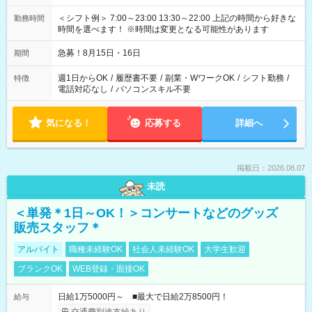
＜シフト例＞ 7:00～23:00 13:30～22:00 上記の時間から好きな
勤務時間
時間を選べます！ ※時間は変更となる可能性があります
急募！8月15日・16日
期間
週1日からOK
/
履歴書不要
/
副業・WワークOK
/
シフト勤務
/
特徴
電話対応なし
/
パソコンスキル不要
気になる！
応募する
詳細へ
掲載日：2026.08.07
未読
＜単発＊1日～OK！＞コンサートなどのグッズ
販売スタッフ＊
アルバイト
職種未経験OK
社会人未経験OK
大学生歓迎
ブランクOK
WEB登録・面接OK
日給1万5000円～ ■最大で日給2万8500円！
給与