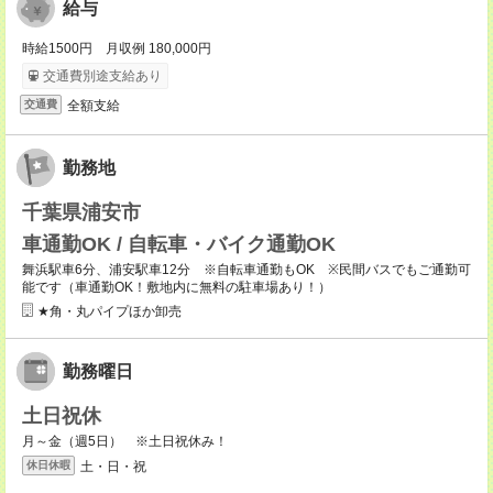
給与
時給1500円 月収例 180,000円
交通費別途支給あり
全額支給
交通費
勤務地
千葉県浦安市
車通勤OK / 自転車・バイク通勤OK
舞浜駅車6分、浦安駅車12分 ※自転車通勤もOK ※民間バスでもご通勤可
能です（車通勤OK！敷地内に無料の駐車場あり！）
★角・丸パイプほか卸売
勤務曜日
土日祝休
月～金（週5日） ※土日祝休み！
土・日・祝
休日休暇