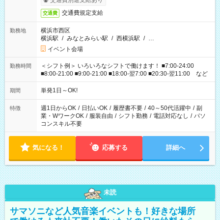
交通費別途支給あり
交通費規定支給
交通費
横浜市西区
勤務地
横浜駅
/
みなとみらい駅
/
西横浜駅
/
…
イベント会場
＜シフト例＞ いろいろなシフトで働けます！ ■7:00-24:00
勤務時間
■8:00-21:00 ■9:00-21:00 ■18:00-翌7:00 ■20:30-翌11:00 など
単発1日～OK!
期間
週1日からOK
/
日払いOK
/
履歴書不要
/
40～50代活躍中
/
副
特徴
業・WワークOK
/
服装自由
/
シフト勤務
/
電話対応なし
/
パソ
コンスキル不要
気になる！
応募する
詳細へ
未読
サマソニなど人気音楽イベントも！好きな場所