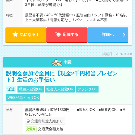
【8月中のスタートOK！急募！】2カ月～ ■ご応募から最短2～
期間
ね。 ※Wワーク希望の方へ 今ご覧のお仕事で希望する勤務時間
3日後に就業が可能です！
と、もう1つのお仕事の勤務時間。 合計で週40時間を超える場
合は応募できません。
履歴書不要
/
40～50代活躍中
/
服装自由
/
シフト勤務
/
10名以
特徴
上の大量募集
/
電話対応なし
/
パソコンスキル不要
気になる！
応募する
詳細へ
掲載日：2026.08.08
未読
説明会参加で全員に【現金2千円相当プレゼン
ト】生活のお手伝い
派遣
職種未経験OK
社会人未経験OK
ブランクOK
WEB登録・面接OK
無資格未経験：時給1330円～ ■週払いOK ■扶養内OK ■日
給与
収1万640円以上
交通費別途支給あり
交通費全額支給
交通費