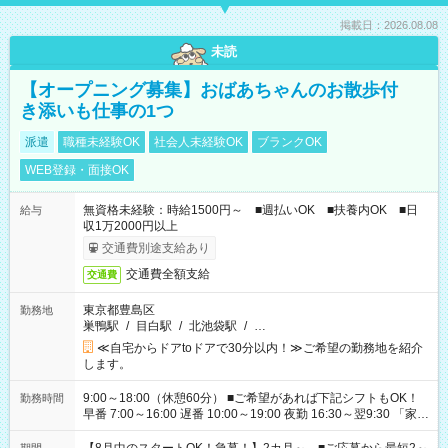
掲載日：2026.08.08
未読
【オープニング募集】おばあちゃんのお散歩付
き添いも仕事の1つ
派遣
職種未経験OK
社会人未経験OK
ブランクOK
WEB登録・面接OK
無資格未経験：時給1500円～ ■週払いOK ■扶養内OK ■日
給与
収1万2000円以上
交通費別途支給あり
交通費全額支給
交通費
東京都豊島区
勤務地
巣鴨駅
/
目白駅
/
北池袋駅
/
…
≪自宅からドアtoドアで30分以内！≫ご希望の勤務地を紹介
します。
9:00～18:00（休憩60分） ■ご希望があれば下記シフトもOK！
勤務時間
早番 7:00～16:00 遅番 10:00～19:00 夜勤 16:30～翌9:30 「家族
と休みを合わせたい」 「余裕を持って夕飯の準備がしたい」
「できれば残業はしたくない」 など、ご希望を教えてください