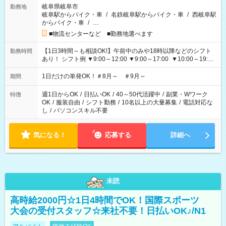
岐阜県岐阜市
勤務地
岐阜駅からバイク・車
/
名鉄岐阜駅からバイク・車
/
西岐阜駅
からバイク・車
/
…
■物流センターなど ■勤務地選べます
【1日3時間～も相談OK!】午前中のみや18時以降などのシフト
勤務時間
あり！ シフト例 ▼9:00～12:00 ▼9:00～17:00 ▼10:00～19:00
▼18:00～21:00
1日だけの単発OK！＃8月～ ＃9月～
期間
週1日からOK
/
日払いOK
/
40～50代活躍中
/
副業・Wワーク
特徴
OK
/
服装自由
/
シフト勤務
/
10名以上の大量募集
/
電話対応な
し
/
パソコンスキル不要
気になる！
応募する
詳細へ
未読
高時給2000円☆1日4時間でOK！国際スポーツ
大会の受付スタッフ☆来社不要！日払いOK♪/N1