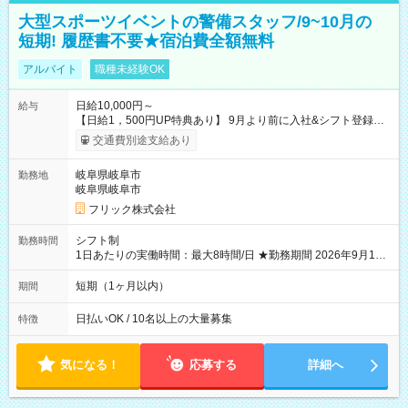
大型スポーツイベントの警備スタッフ/9~10月の
短期! 履歴書不要★宿泊費全額無料
アルバイト
職種未経験OK
日給10,000円～
給与
【日給1，500円UP特典あり】 9月より前に入社&シフト登録す
ると 期間中(9/16~10/23) の日給がUP! 日給1万1500円でしっか
交通費別途支給あり
り稼げます♪ 【試用期間】試用期間なし
岐阜県岐阜市
勤務地
岐阜県岐阜市
フリック株式会社
シフト制
勤務時間
1日あたりの実働時間：最大8時間/日 ★勤務期間 2026年9月16
日~2026年10月23日 短期勤務OK! 期間中フル勤務できる方優遇
※週3~5日勤務(勤務日数応相談) ※期間前から勤務スタートも可
短期（1ヶ月以内）
期間
能です! ★勤務時間 8:00~17:00(休憩1時間) ※現場により変動あ
り ※夜勤シフトあり
日払いOK / 10名以上の大量募集
特徴
気になる！
応募する
詳細へ