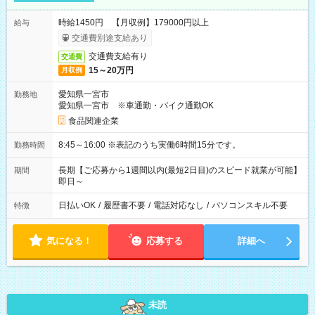
時給1450円 【月収例】179000円以上
給与
交通費別途支給あり
交通費支給有り
交通費
15～20万円
月収例
愛知県一宮市
勤務地
愛知県一宮市 ※車通勤・バイク通勤OK
食品関連企業
8:45～16:00 ※表記のうち実働6時間15分です。
勤務時間
長期【ご応募から1週間以内(最短2日目)のスピード就業が可能】
期間
即日～
日払いOK
/
履歴書不要
/
電話対応なし
/
パソコンスキル不要
特徴
気になる！
応募する
詳細へ
未読