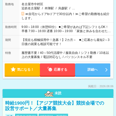
名古屋市中村区
勤務地
近鉄名古屋駅
/
本陣駅
/
烏森駅
/
…
≪自宅からドアtoドアで30分以内！≫ご希望の勤務地を紹介
します。
9:00～18:00（休憩60分） ■ご希望があれば下記シフトもOK！
勤務時間
早番 7:00～16:00 遅番 10:00～19:00 「家族と休みを合わせた
い」 「余裕を持って夕飯の準備がしたい」 「できれば残業はし
たくない」 など、ご希望を教えてくださいね。 ※Wワーク希望
【現在も積極採用中！急募！】2カ月～ ■ご応募から最短2～3
期間
の方へ 今ご覧のお仕事で希望する勤務時間と、もう1つのお仕事
日後の就業も相談可能です！
の勤務時間。 合計で週40時間を超える場合は応募できません。
履歴書不要
/
40～50代活躍中
/
服装自由
/
シフト勤務
/
10名以
特徴
上の大量募集
/
電話対応なし
/
パソコンスキル不要
気になる！
応募する
詳細へ
掲載日：2026.08.06
未読
時給1900円！【アジア競技大会】競技会場での
設営サポート／大量募集