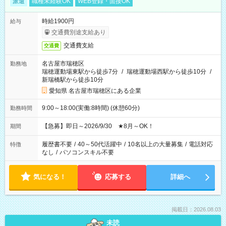
派遣
職種未経験OK
WEB登録・面接OK
時給1900円
給与
交通費別途支給あり
交通費支給
交通費
名古屋市瑞穂区
勤務地
瑞穂運動場東駅から徒歩7分
/
瑞穂運動場西駅から徒歩10分
/
新瑞橋駅から徒歩10分
愛知県 名古屋市瑞穂区にある企業
9:00～18:00(実働:8時間) (休憩60分)
勤務時間
【急募】即日～2026/9/30 ★8月～OK！
期間
履歴書不要
/
40～50代活躍中
/
10名以上の大量募集
/
電話対応
特徴
なし
/
パソコンスキル不要
気になる！
応募する
詳細へ
掲載日：2026.08.03
未読