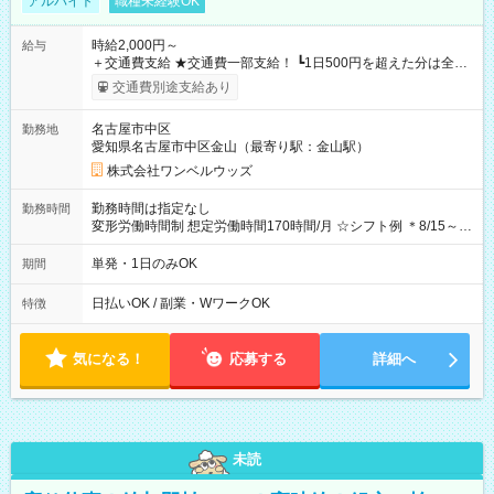
アルバイト
職種未経験OK
時給2,000円～
給与
＋交通費支給 ★交通費一部支給！ ┗1日500円を超えた分は全額
支給！ ※往復500円以内の方は自己負担となります ★日払い
交通費別途支給あり
OK！（規定あり） ┗働いたその日に現金GET♪ お仕事後はコン
ビニATMから 日払い分を引き落とせます！ 【試用期間】試用
名古屋市中区
勤務地
期間なし
愛知県名古屋市中区金山（最寄り駅：金山駅）
株式会社ワンベルウッズ
勤務時間は指定なし
勤務時間
変形労働時間制 想定労働時間170時間/月 ☆シフト例 ＊8/15～
10/26 全日共通 08：00～12：00 17：00～21：00 ＊8/31
～9/19のみ下記シフトもあります！ 12：00～16：00 ＊9/6～
単発・1日のみOK
期間
10/6、10/11～26のみ下記シフトもあります！ 07：00～11：
00
日払いOK / 副業・WワークOK
特徴
気になる！
応募する
詳細へ
未読