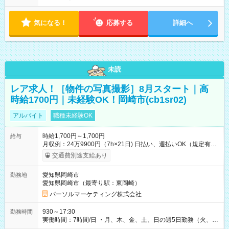
気になる！
応募する
詳細へ
未読
レア求人！［物件の写真撮影］8月スタート｜高
時給1700円｜未経験OK！岡崎市(cb1sr02)
アルバイト
職種未経験OK
時給1,700円～1,700円
給与
月収例：24万9900円（7h×21日) 日払い、週払いOK（規定有
り） 【試用期間】試用期間なし
交通費別途支給あり
愛知県岡崎市
勤務地
愛知県岡崎市（最寄り駅：東岡崎）
パーソルマーケティング株式会社
930～17:30
勤務時間
実働時間：7時間/日 ・月、木、金、土、日の週5日勤務（火、水
は固定休です／夏季、年末年始等、長期休暇有り！） ・ワンシ