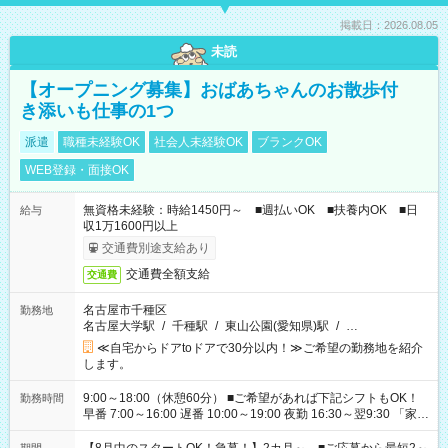
掲載日：2026.08.05
未読
【オープニング募集】おばあちゃんのお散歩付
き添いも仕事の1つ
派遣
職種未経験OK
社会人未経験OK
ブランクOK
WEB登録・面接OK
無資格未経験：時給1450円～ ■週払いOK ■扶養内OK ■日
給与
収1万1600円以上
交通費別途支給あり
交通費全額支給
交通費
名古屋市千種区
勤務地
名古屋大学駅
/
千種駅
/
東山公園(愛知県)駅
/
…
≪自宅からドアtoドアで30分以内！≫ご希望の勤務地を紹介
します。
9:00～18:00（休憩60分） ■ご希望があれば下記シフトもOK！
勤務時間
早番 7:00～16:00 遅番 10:00～19:00 夜勤 16:30～翌9:30 「家族
と休みを合わせたい」 「余裕を持って夕飯の準備がしたい」
「できれば残業はしたくない」 など、ご希望を教えてください