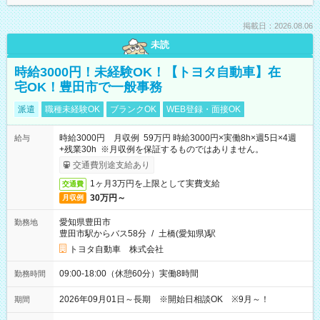
掲載日：2026.08.06
未読
時給3000円！未経験OK！【トヨタ自動車】在
宅OK！豊田市で一般事務
派遣
職種未経験OK
ブランクOK
WEB登録・面接OK
時給3000円 月収例 59万円 時給3000円×実働8h×週5日×4週
給与
+残業30h ※月収例を保証するものではありません。
交通費別途支給あり
1ヶ月3万円を上限として実費支給
交通費
30万円～
月収例
愛知県豊田市
勤務地
豊田市駅からバス58分
/
土橋(愛知県)駅
トヨタ自動車 株式会社
09:00-18:00（休憩60分）実働8時間
勤務時間
2026年09月01日～長期 ※開始日相談OK ※9月～！
期間