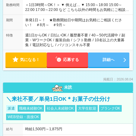
＜1日3時間～OK！＞ ▼ 例えば… ▼ 15:00～18:00 15:00～
勤務時間
22:00 17:00～22:00 など こちら以外の時間もお気軽にご相談く
ださい！
単発1日～！ ★勤務開始日や期間はお気軽にご相談くださ
期間
い！ ＃8月～ ＃9月～
週1日からOK
/
日払いOK
/
履歴書不要
/
40～50代活躍中
/
副
特徴
業・WワークOK
/
服装自由
/
シフト勤務
/
10名以上の大量募
集
/
電話対応なし
/
パソコンスキル不要
気になる！
応募する
詳細へ
掲載日：2026.08.04
未読
＼来社不要／単発1日OK＊お菓子の仕分け
派遣
職種未経験OK
社会人未経験OK
大学生歓迎
ブランクOK
WEB登録・面接OK
時給1,500円～1,875円
給与