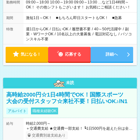
09:00～18:00 10:00～19:00 09:00～13:00 …など1日4時間～
勤務時間
OK！ その他シフトもございます！ お気軽にご相談ください！
激短1日～OK！ ■もちろん即日スタートもOK！ ■急募
期間
週1日からOK
/
日払いOK
/
履歴書不要
/
40～50代活躍中
/
副
特徴
業・WワークOK
/
10名以上の大量募集
/
電話対応なし
/
パソコ
ンスキル不要
気になる！
応募する
詳細へ
未読
高時給2000円☆1日4時間でOK！国際スポーツ
大会の受付スタッフ☆来社不要！日払いOK♪/N1
アルバイト
職種未経験OK
時給2,000円～
給与
＋交通費支給 ★交通費一部支給！ ┗1日500円を超えた分は全額
支給！ ※往復500円以内の方は自己負担となります ★日払い
交通費別途支給あり
OK！（規定あり） ┗働いたその日に現金GET♪ お仕事後はコン