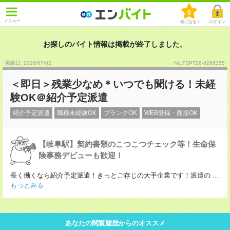
0
メニュー
気になる！
ログイン
お探しのバイト情報は掲載が終了しました。
掲載日 :2026
/
07
/
02
No.TSPT26-0266355
＜即日＞残業少なめ＊いつでも聞ける！未経
験OK＠紹介予定派遣
紹介予定派遣
職種未経験OK
ブランクOK
WEB登録・面接OK
【岐阜駅】契約書類のこつこつチェック等！生命保
険事務デビューも歓迎！
長く働くなら紹介予定派遣！きっとご存じの大手企業です！派遣の
...
もっとみる
あなたの閲覧履歴からのオススメ