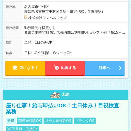
ビニATMから 日払い分を引き落とせます！ 【試用期間】試用
名古屋市中村区
勤務地
期間なし
愛知県名古屋市中村区名駅（最寄り駅：名古屋駅）
株式会社ワンベルウッズ
勤務時間は指定なし
勤務時間
変形労働時間制 想定労働時間170時間/月 ☆シフト例 ＊8/15～
10/26 全日共通 08：00～12：00 17：00～21：00 ＊8/31
～9/19のみ下記シフトもあります！ 12：00～16：00 ＊9/6～
単発・1日のみOK
期間
10/6、10/11～26のみ下記シフトもあります！ 07：00～11：
00
日払いOK / 副業・WワークOK
特徴
気になる！
応募する
詳細へ
未読
座り仕事！給与即払いOK！土日休み！目視検査
業務
派遣
職種未経験OK
社会人未経験OK
ブランクOK
WEB登録・面接OK