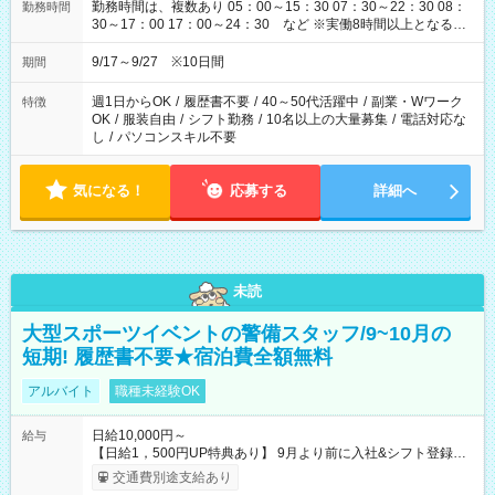
勤務時間は、複数あり 05：00～15：30 07：30～22：30 08：
勤務時間
30～17：00 17：00～24：30 など ※実働8時間以上となる勤
務もあります。 【休憩】60分+他休憩あり 交替で取得します。
安全面に配慮しこまめな休憩があります。
9/17～9/27 ※10日間
期間
週1日からOK
/
履歴書不要
/
40～50代活躍中
/
副業・Wワーク
特徴
OK
/
服装自由
/
シフト勤務
/
10名以上の大量募集
/
電話対応な
し
/
パソコンスキル不要
気になる！
応募する
詳細へ
未読
大型スポーツイベントの警備スタッフ/9~10月の
短期! 履歴書不要★宿泊費全額無料
アルバイト
職種未経験OK
日給10,000円～
給与
【日給1，500円UP特典あり】 9月より前に入社&シフト登録す
ると 期間中(9/16~10/23) の日給がUP! 日給1万1500円でしっか
交通費別途支給あり
り稼げます♪ 【試用期間】試用期間なし