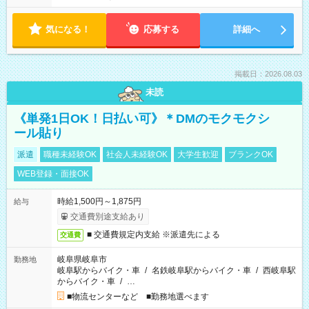
気になる！
応募する
詳細へ
掲載日：2026.08.03
未読
《単発1日OK！日払い可》＊DMのモクモクシ
ール貼り
派遣
職種未経験OK
社会人未経験OK
大学生歓迎
ブランクOK
WEB登録・面接OK
時給1,500円～1,875円
給与
交通費別途支給あり
■ 交通費規定内支給 ※派遣先による
交通費
岐阜県岐阜市
勤務地
岐阜駅からバイク・車
/
名鉄岐阜駅からバイク・車
/
西岐阜駅
からバイク・車
/
…
■物流センターなど ■勤務地選べます