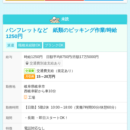
未読
パンフレットなど 紙類のピッキング作業/時給
1250円
派遣
職種未経験OK
ブランクOK
時給1250円 日額平均8750円/月額17万5000円
給与
交通費別途支給あり
交通費支給（規定あり）
交通費
15～20万円
月収例
岐阜県岐阜市
勤務地
西岐阜駅から車10分
工場
【日勤】5勤2休 10:00～18:00（実働7時間00分/休憩60分）
勤務時間
・長期 ・即日スタートOK！
期間
電話対応なし
特徴