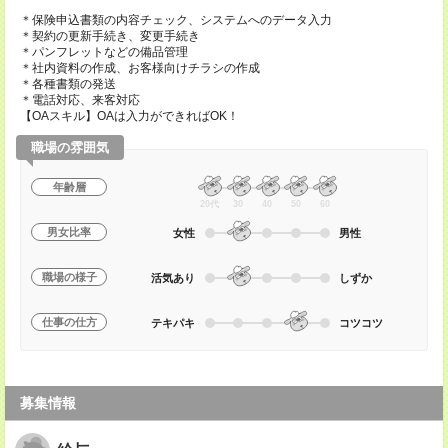
＊保険申込書類の内容チェック、システムへのデータ入力
＊契約の更新手続き、変更手続き
＊パンフレットなどの備品管理
＊社内資料の作成、お客様向けチラシの作成
＊各種書類の発送
＊電話対応、来客対応
【OAスキル】OAは入力ができればOK！
職場の雰囲気
年齢層
20代
30
40
50
60
男女比率
女性
男性
職場の様子
活気あり
しずか
仕事の仕方
テキパキ
コツコツ
募集情報