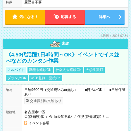
履歴書不要
特徴
気になる！
応募する
詳細へ
掲載日：2026.07.31
未読
《4.50代活躍1日4時間～OK》イベントでイス並
べなどのカンタン作業
アルバイト
職種未経験OK
社会人未経験OK
大学生歓迎
ブランクOK
WEB登録・面接OK
日給9600円（交通費込みor無し） ■日払いOK！ ■日給保証
給与
あり！
交通費別途支給あり
名古屋市中区
勤務地
栄(愛知県)駅
/
金山(愛知県)駅
/
伏見(愛知県)駅
/
…
イベント会場