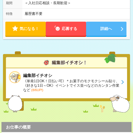
＜入社日応相談・長期歓迎＞
期間
履歴書不要
特徴
気になる！
応募する
詳細へ
編集部イチオシ
《単発1日OK！日払い可》＊お菓子のモクモクシール貼り、
《好きな1日～OK》イベントでイス並べなどのカンタン作業
など
(8/6UP!)
お仕事の概要