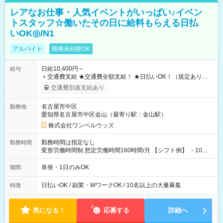
レアなお仕事・人気イベントがいっぱい♪イベン
トスタッフ☆働いたその日に給料もらえる日払
いOK◎/N1
アルバイト
職種未経験OK
日給10,400円～
給与
＋交通費支給 ★交通費全額支給！ ★日払いOK！（規定あり） ┗
働いたその日に現金GET♪ お仕事後はコンビニATMから 日払
交通費別途支給あり
い分を引き落とせます！ 【試用期間】試用期間なし
名古屋市中区
勤務地
愛知県名古屋市中区金山（最寄り駅：金山駅）
株式会社ワンベルウッズ
勤務時間は指定なし
勤務時間
変形労働時間制 想定労働時間160時間/月 【シフト例】 ・10：
00～20：00
単発・1日のみOK
期間
日払いOK / 副業・WワークOK / 10名以上の大量募集
特徴
気になる！
応募する
詳細へ