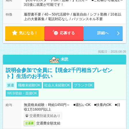
【8月中のスタートOK！急募！】2カ月～ ■ご応募から最短2～
期間
ね。 ※Wワーク希望の方へ 今ご覧のお仕事で希望する勤務時間
3日後に就業が可能です！
と、もう1つのお仕事の勤務時間。 合計で週40時間を超える場
合は応募できません。
履歴書不要
/
40～50代活躍中
/
服装自由
/
シフト勤務
/
10名以
特徴
上の大量募集
/
電話対応なし
/
パソコンスキル不要
気になる！
応募する
詳細へ
掲載日：2026.08.05
未読
説明会参加で全員に【現金2千円相当プレゼン
ト】生活のお手伝い
派遣
職種未経験OK
社会人未経験OK
ブランクOK
WEB登録・面接OK
無資格未経験：時給1450円～ ■週払いOK ■扶養内OK ■日
給与
収1万1600円以上
交通費別途支給あり
交通費全額支給
交通費