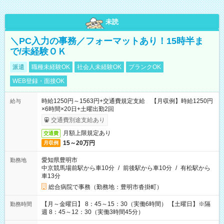
未読
＼PC入力の事務／フォーマットあり！15時半ま
で/未経験ＯＫ
派遣
職種未経験OK
社会人未経験OK
ブランクOK
WEB登録・面接OK
時給1250円～1563円+交通費規定支給 【月収例】時給1250円
給与
×6時間×20日+土曜出勤2回
交通費別途支給あり
月額上限規定あり
交通費
15～20万円
月収例
愛知県豊明市
勤務地
中京競馬場前駅から車10分
/
前後駅から車10分
/
有松駅から
車13分
総合病院で事務（勤務地：豊明市沓掛町）
【月～金曜日】 8：45～15：30（実働6時間） 【土曜日】※隔
勤務時間
週 8：45～12：30（実働3時間45分）