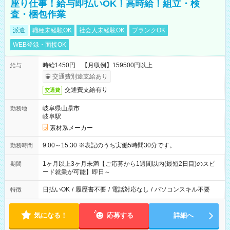
座り仕事！給与即払いOK！高時給！組立・検
査・梱包作業
派遣
職種未経験OK
社会人未経験OK
ブランクOK
WEB登録・面接OK
時給1450円 【月収例】159500円以上
給与
交通費別途支給あり
交通費支給有り
交通費
岐阜県山県市
勤務地
岐阜駅
素材系メーカー
9:00～15:30 ※表記のうち実働5時間30分です。
勤務時間
1ヶ月以上3ヶ月未満【ご応募から1週間以内(最短2日目)のスピ
期間
ード就業が可能】即日～
日払いOK
/
履歴書不要
/
電話対応なし
/
パソコンスキル不要
特徴
気になる！
応募する
詳細へ