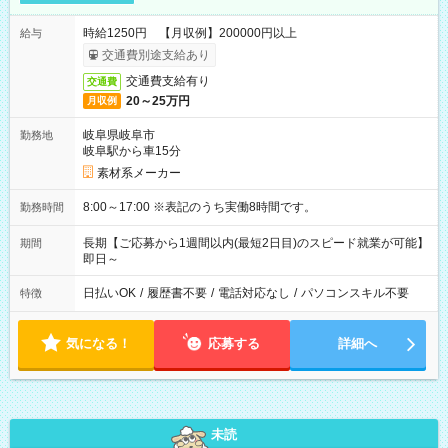
時給1250円 【月収例】200000円以上
給与
交通費別途支給あり
交通費支給有り
交通費
20～25万円
月収例
岐阜県岐阜市
勤務地
岐阜駅から車15分
素材系メーカー
8:00～17:00 ※表記のうち実働8時間です。
勤務時間
長期【ご応募から1週間以内(最短2日目)のスピード就業が可能】
期間
即日～
日払いOK
/
履歴書不要
/
電話対応なし
/
パソコンスキル不要
特徴
気になる！
応募する
詳細へ
未読