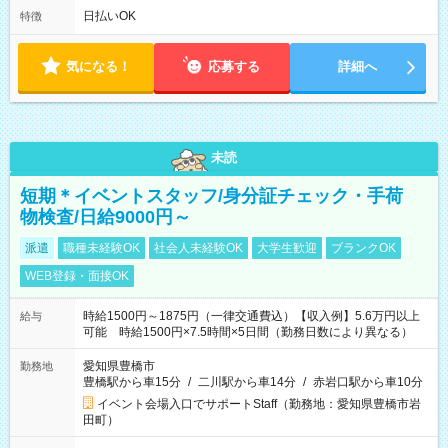
フト！ 残業ほぼナシ（0～5h/月）
日払いOK
特徴
気になる！
応募する
詳細へ
未読
短期＊イベントスタッフ/身分証チェック・手荷
物検査/日給9000円～
派遣
職種未経験OK
社会人未経験OK
大学生歓迎
ブランクOK
WEB登録・面接OK
時給1500円～1875円（一律交通費込）【収入例】5.6万円以上
給与
可能 時給1500円×7.5時間×5日間（勤務日数により異なる）
愛知県豊橋市
勤務地
豊橋駅から車15分
/
二川駅から車14分
/
赤岩口駅から車10分
イベント会場入口でサポートStaff（勤務地：愛知県豊橋市岩
田町）