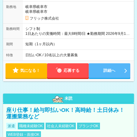
岐阜県岐阜市
勤務地
岐阜県岐阜市
フリック株式会社
シフト制
勤務時間
1日あたりの実働時間：最大8時間/日 ★勤務期間 2026年9月16
日~2026年10月23日 短期勤務OK! 期間中フル勤務できる方優遇
※週3~5日勤務(勤務日数応相談) ※期間前から勤務スタートも可
短期（1ヶ月以内）
期間
能です! ★勤務時間 8:00~17:00(休憩1時間) ※現場により変動あ
り ※夜勤シフトあり
日払いOK / 10名以上の大量募集
特徴
気になる！
応募する
詳細へ
未読
座り仕事！給与即払いOK！高時給！土日休み！
運搬業務など
派遣
職種未経験OK
社会人未経験OK
ブランクOK
WEB登録・面接OK