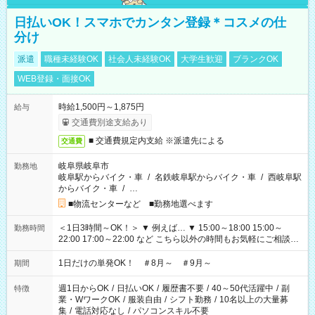
日払いOK！スマホでカンタン登録＊コスメの仕
分け
派遣
職種未経験OK
社会人未経験OK
大学生歓迎
ブランクOK
WEB登録・面接OK
時給1,500円～1,875円
給与
交通費別途支給あり
■ 交通費規定内支給 ※派遣先による
交通費
岐阜県岐阜市
勤務地
岐阜駅からバイク・車
/
名鉄岐阜駅からバイク・車
/
西岐阜駅
からバイク・車
/
…
■物流センターなど ■勤務地選べます
＜1日3時間～OK！＞ ▼ 例えば… ▼ 15:00～18:00 15:00～
勤務時間
22:00 17:00～22:00 など こちら以外の時間もお気軽にご相談く
ださい！
1日だけの単発OK！ ＃8月～ ＃9月～
期間
週1日からOK
/
日払いOK
/
履歴書不要
/
40～50代活躍中
/
副
特徴
業・WワークOK
/
服装自由
/
シフト勤務
/
10名以上の大量募
集
/
電話対応なし
/
パソコンスキル不要