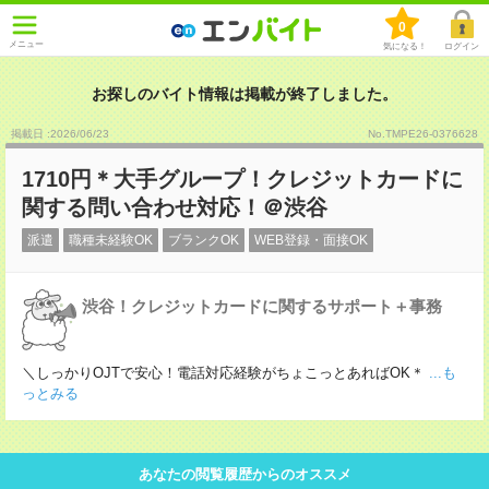
0
メニュー
気になる！
ログイン
お探しのバイト情報は掲載が終了しました。
掲載日 :2026
/
06
/
23
No.TMPE26-0376628
1710円＊大手グループ！クレジットカードに
関する問い合わせ対応！＠渋谷
派遣
職種未経験OK
ブランクOK
WEB登録・面接OK
渋谷！クレジットカードに関するサポート＋事務
＼しっかりOJTで安心！電話対応経験がちょこっとあればOK＊
...も
っとみる
あなたの閲覧履歴からのオススメ