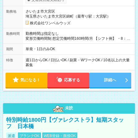
ンビニATMから 日払い分を引き落とせます！ 【試用期間】試
用期間なし
さいたま市大宮区
勤務地
埼玉県さいたま市大宮区錦町（最寄り駅：大宮駅）
株式会社ワンベルウッズ
勤務時間は指定なし
勤務時間
変形労働時間制 想定労働時間160時間/月 【シフト例】 ・8：00
～21：00
単発・1日のみOK
期間
週1日からOK / 日払いOK / 副業・WワークOK / 10名以上の大量
特徴
募集
気になる！
応募する
詳細へ
未読
特別時給1800円【ヴァレクストラ】短期スタッ
フ 日本橋
派遣
ブランクOK
WEB登録・面接OK