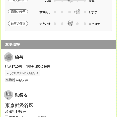
男女比率
女性
男性
職場の様子
活気あり
しずか
仕事の仕方
テキパキ
コツコツ
募集情報
給与
時給1710円 月収例 250,686円
交通費別途支給あり
全額支給
交通費
勤務地
東京都渋谷区
渋谷駅徒歩3分