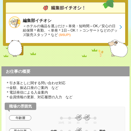
編集部イチオシ
＜ホテルの備品を運ぶだけ＞単発・短時間～OK／安心の日
給保障＊夜勤、＜単発＊1日～OK！＞コンサートなどのグッ
ズ販売スタッフ＊など
(8/6UP!)
お仕事の概要
＊引き落としに関する問い合わせ対応
⇒金額、振込口座のご案内 など
＊電話発信による入金案内
＊会員情報の更新、対応履歴の入力 など
職場の雰囲気
年齢層
20代
30
40
50
60