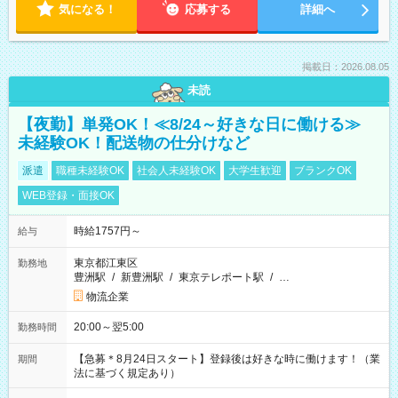
気になる！
応募する
詳細へ
掲載日：2026.08.05
未読
【夜勤】単発OK！≪8/24～好きな日に働ける≫
未経験OK！配送物の仕分けなど
派遣
職種未経験OK
社会人未経験OK
大学生歓迎
ブランクOK
WEB登録・面接OK
時給1757円～
給与
東京都江東区
勤務地
豊洲駅
/
新豊洲駅
/
東京テレポート駅
/
…
物流企業
20:00～翌5:00
勤務時間
【急募＊8月24日スタート】登録後は好きな時に働けます！（業
期間
法に基づく規定あり）