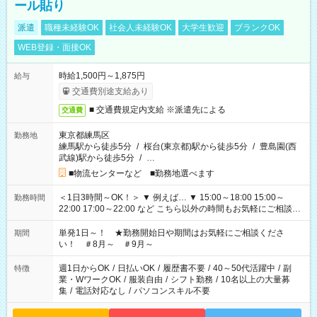
ール貼り
派遣
職種未経験OK
社会人未経験OK
大学生歓迎
ブランクOK
WEB登録・面接OK
時給1,500円～1,875円
給与
交通費別途支給あり
■ 交通費規定内支給 ※派遣先による
交通費
東京都練馬区
勤務地
練馬駅から徒歩5分
/
桜台(東京都)駅から徒歩5分
/
豊島園(西
武線)駅から徒歩5分
/
…
■物流センターなど ■勤務地選べます
＜1日3時間～OK！＞ ▼ 例えば… ▼ 15:00～18:00 15:00～
勤務時間
22:00 17:00～22:00 など こちら以外の時間もお気軽にご相談く
ださい！
単発1日～！ ★勤務開始日や期間はお気軽にご相談くださ
期間
い！ ＃8月～ ＃9月～
週1日からOK
/
日払いOK
/
履歴書不要
/
40～50代活躍中
/
副
特徴
業・WワークOK
/
服装自由
/
シフト勤務
/
10名以上の大量募
集
/
電話対応なし
/
パソコンスキル不要