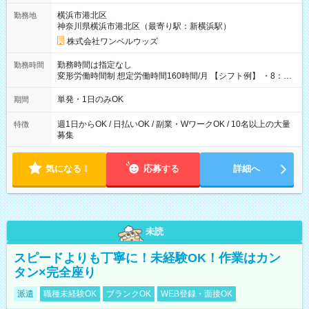
用期間なし
横浜市港北区
勤務地
神奈川県横浜市港北区（最寄り駅：新横浜駅）
株式会社ワンベルウッズ
勤務時間は指定なし
勤務時間
変形労働時間制 想定労働時間160時間/月 【シフト例】 ・8：00
～21：00
単発・1日のみOK
期間
週1日からOK / 日払いOK / 副業・WワークOK / 10名以上の大量
特徴
募集
気になる！
応募する
詳細へ
未読
スピードよりも丁寧に！未経験OK！作業はカン
タン×完全座り
派遣
職種未経験OK
ブランクOK
WEB登録・面接OK