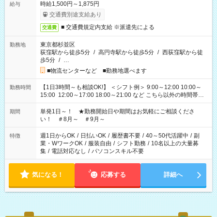
時給1,500円～1,875円
給与
交通費別途支給あり
■ 交通費規定内支給 ※派遣先による
交通費
東京都杉並区
勤務地
荻窪駅から徒歩5分
/
高円寺駅から徒歩5分
/
西荻窪駅から徒
歩5分
/
…
■物流センターなど ■勤務地選べます
【1日3時間～も相談OK!】 ＜シフト例＞ 9:00～12:00 10:00～
勤務時間
15:00 12:00～17:00 18:00～21:00 など こちら以外の時間帯も
お気軽にご相談ください！
単発1日～！ ★勤務開始日や期間はお気軽にご相談くださ
期間
い！ ＃8月～ ＃9月～
週1日からOK
/
日払いOK
/
履歴書不要
/
40～50代活躍中
/
副
特徴
業・WワークOK
/
服装自由
/
シフト勤務
/
10名以上の大量募
集
/
電話対応なし
/
パソコンスキル不要
気になる！
応募する
詳細へ