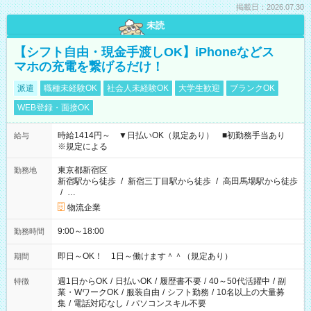
掲載日：2026.07.30
未読
【シフト自由・現金手渡しOK】iPhoneなどス
マホの充電を繋げるだけ！
派遣
職種未経験OK
社会人未経験OK
大学生歓迎
ブランクOK
WEB登録・面接OK
時給1414円～ ▼日払いOK（規定あり） ■初勤務手当あり
給与
※規定による
東京都新宿区
勤務地
新宿駅から徒歩
/
新宿三丁目駅から徒歩
/
高田馬場駅から徒歩
/
…
物流企業
9:00～18:00
勤務時間
即日～OK！ 1日～働けます＾＾（規定あり）
期間
週1日からOK
/
日払いOK
/
履歴書不要
/
40～50代活躍中
/
副
特徴
業・WワークOK
/
服装自由
/
シフト勤務
/
10名以上の大量募
集
/
電話対応なし
/
パソコンスキル不要