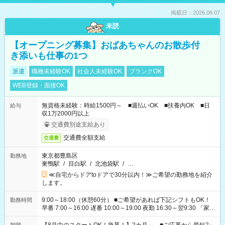
掲載日：2026.08.07
未読
【オープニング募集】おばあちゃんのお散歩付
き添いも仕事の1つ
派遣
職種未経験OK
社会人未経験OK
ブランクOK
WEB登録・面接OK
無資格未経験：時給1500円～ ■週払いOK ■扶養内OK ■日
給与
収1万2000円以上
交通費別途支給あり
交通費全額支給
交通費
東京都豊島区
勤務地
巣鴨駅
/
目白駅
/
北池袋駅
/
…
≪自宅からドアtoドアで30分以内！≫ご希望の勤務地を紹介
します。
9:00～18:00（休憩60分） ■ご希望があれば下記シフトもOK！
勤務時間
早番 7:00～16:00 遅番 10:00～19:00 夜勤 16:30～翌9:30 「家族
と休みを合わせたい」 「余裕を持って夕飯の準備がしたい」
「できれば残業はしたくない」 など、ご希望を教えてください