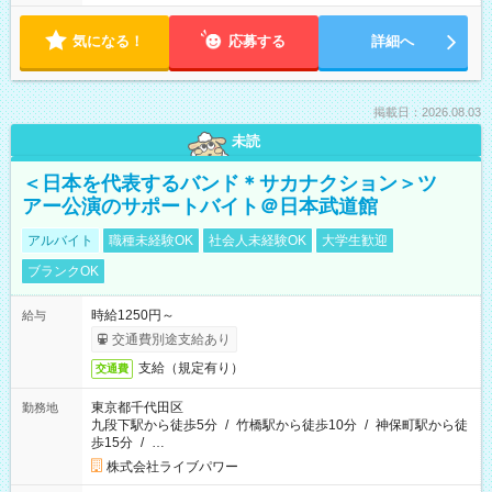
気になる！
応募する
詳細へ
掲載日：2026.08.03
未読
＜日本を代表するバンド＊サカナクション＞ツ
アー公演のサポートバイト＠日本武道館
アルバイト
職種未経験OK
社会人未経験OK
大学生歓迎
ブランクOK
時給1250円～
給与
交通費別途支給あり
支給（規定有り）
交通費
東京都千代田区
勤務地
九段下駅から徒歩5分
/
竹橋駅から徒歩10分
/
神保町駅から徒
歩15分
/
…
株式会社ライブパワー