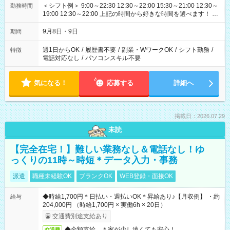
＜シフト例＞ 9:00～22:30 12:30～22:00 15:30～21:00 12:30～
勤務時間
19:00 12:30～22:00 上記の時間から好きな時間を選べます！ ※
時間は変更となる可能性があります
9月8日・9日
期間
週1日からOK
/
履歴書不要
/
副業・WワークOK
/
シフト勤務
/
特徴
電話対応なし
/
パソコンスキル不要
気になる！
応募する
詳細へ
掲載日：2026.07.29
未読
【完全在宅！】難しい業務なし＆電話なし！ゆ
っくりの11時～時短＊データ入力・事務
派遣
職種未経験OK
ブランクOK
WEB登録・面接OK
◆時給1,700円＊日払い・週払いOK＊昇給あり♪【月収例】 ・約
給与
204,000円 （時給1,700円 × 実働6h × 20日）
交通費別途支給あり
◆全額支給 ＊家が少し遠くても安心！
交通費