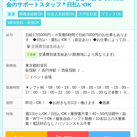
会のサポートスタッフ＊日払いOK
派遣
職種未経験OK
社会人未経験OK
大学生歓迎
ブランクOK
WEB登録・面接OK
日給1万5000円～※実働5時間で日給7000円のお仕事もありま
給与
す ◆日払い・週払いOK！（規定あり）◆お仕事によって日給
も異なります
交通費別途支給あり
交通費別途支給あり(勤務地により異なります)
交通費
東京都杉並区
勤務地
荻窪駅
/
高円寺駅
/
西荻窪駅
/
…
イベント会場
▼シフト例 ・08：00～19：00 ・09：00～18：00 ・10：00～
勤務時間
17：00 ・13：00～22：00 ・16：00～21：00 など多数！ ※お
仕事により勤務時間が異なります
即日～OK！ ◆お好きな日1日～働けます ◆急募
期間
週1日からOK
/
日払いOK
/
履歴書不要
/
40～50代活躍中
/
副
特徴
業・WワークOK
/
服装自由
/
シフト勤務
/
10名以上の大量募
集
/
電話対応なし
/
パソコンスキル不要