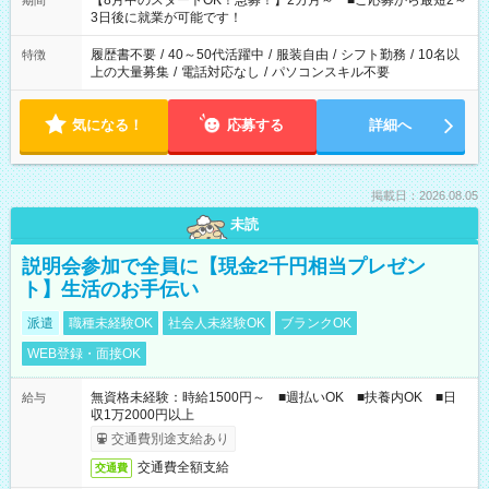
【8月中のスタートOK！急募！】2カ月～ ■ご応募から最短2～
期間
ね。 ※Wワーク希望の方へ 今ご覧のお仕事で希望する勤務時間
3日後に就業が可能です！
と、もう1つのお仕事の勤務時間。 合計で週40時間を超える場
合は応募できません。
履歴書不要
/
40～50代活躍中
/
服装自由
/
シフト勤務
/
10名以
特徴
上の大量募集
/
電話対応なし
/
パソコンスキル不要
気になる！
応募する
詳細へ
掲載日：2026.08.05
未読
説明会参加で全員に【現金2千円相当プレゼン
ト】生活のお手伝い
派遣
職種未経験OK
社会人未経験OK
ブランクOK
WEB登録・面接OK
無資格未経験：時給1500円～ ■週払いOK ■扶養内OK ■日
給与
収1万2000円以上
交通費別途支給あり
交通費全額支給
交通費