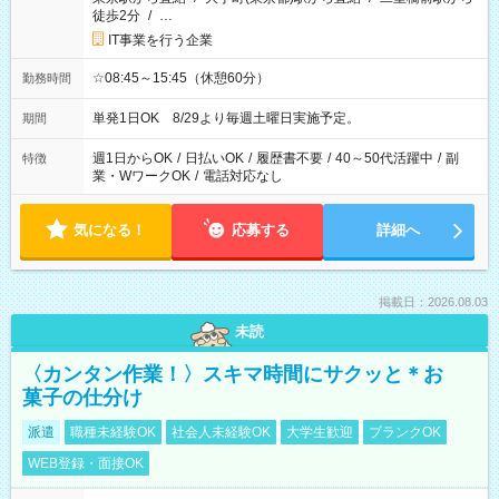
徒歩2分
/
…
IT事業を行う企業
☆08:45～15:45（休憩60分）
勤務時間
単発1日OK 8/29より毎週土曜日実施予定。
期間
週1日からOK
/
日払いOK
/
履歴書不要
/
40～50代活躍中
/
副
特徴
業・WワークOK
/
電話対応なし
気になる！
応募する
詳細へ
掲載日：2026.08.03
未読
〈カンタン作業！〉スキマ時間にサクッと＊お
菓子の仕分け
派遣
職種未経験OK
社会人未経験OK
大学生歓迎
ブランクOK
WEB登録・面接OK