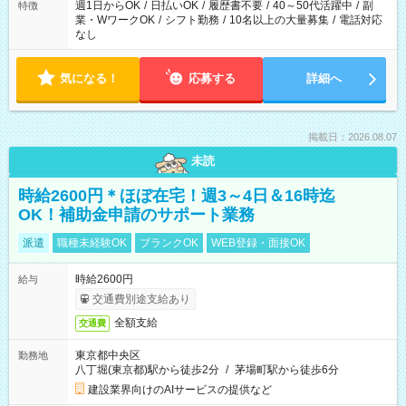
週1日からOK
/
日払いOK
/
履歴書不要
/
40～50代活躍中
/
副
特徴
業・WワークOK
/
シフト勤務
/
10名以上の大量募集
/
電話対応
なし
気になる！
応募する
詳細へ
掲載日：2026.08.07
未読
時給2600円＊ほぼ在宅！週3～4日＆16時迄
OK！補助金申請のサポート業務
派遣
職種未経験OK
ブランクOK
WEB登録・面接OK
時給2600円
給与
交通費別途支給あり
全額支給
交通費
東京都中央区
勤務地
八丁堀(東京都)駅から徒歩2分
/
茅場町駅から徒歩6分
建設業界向けのAIサービスの提供など