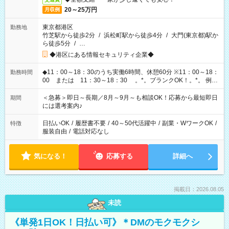
20～25万円
月収例
東京都港区
勤務地
竹芝駅から徒歩2分
/
浜松町駅から徒歩4分
/
大門(東京都)駅か
ら徒歩5分
/
…
◆港区にある情報セキュリティ企業◆
◆11：00～18：30のうち実働6時間、休憩60分 ※11：00～18：
勤務時間
00 または 11：30～18：30 。*。ブランクOK！。*。 例え
ば前職が、 在宅/財団法人/事務/コールセンター/受付/販売/カフェ
スタッフ スイーツ販売/ホテルフロント/化粧品販売/など 様々な
＜急募＞即日～長期／8月～9月～も相談OK！応募から最短即日
期間
業界から入社して活躍されています♪
には選考案内♪
日払いOK
/
履歴書不要
/
40～50代活躍中
/
副業・WワークOK
/
特徴
服装自由
/
電話対応なし
気になる！
応募する
詳細へ
掲載日：2026.08.05
未読
《単発1日OK！日払い可》＊DMのモクモクシ