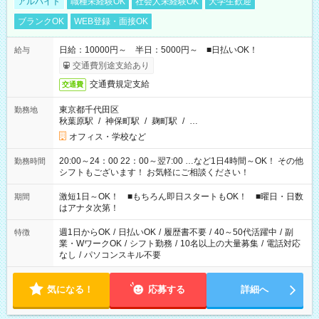
アルバイト
職種未経験OK
社会人未経験OK
大学生歓迎
ブランクOK
WEB登録・面接OK
日給：10000円～ 半日：5000円～ ■日払いOK！
給与
交通費別途支給あり
交通費規定支給
交通費
東京都千代田区
勤務地
秋葉原駅
/
神保町駅
/
麹町駅
/
…
オフィス・学校など
20:00～24：00 22：00～翌7:00 …など1日4時間～OK！ その他
勤務時間
シフトもございます！ お気軽にご相談ください！
激短1日～OK！ ■もちろん即日スタートもOK！ ■曜日・日数
期間
はアナタ次第！
週1日からOK
/
日払いOK
/
履歴書不要
/
40～50代活躍中
/
副
特徴
業・WワークOK
/
シフト勤務
/
10名以上の大量募集
/
電話対応
なし
/
パソコンスキル不要
気になる！
応募する
詳細へ