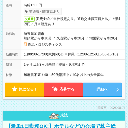
時給1500円
給与
交通費別途支給あり
実費支給／当社規定あり。通勤交通費実費支払／上限4
交通費
万円／月※規定あり
埼玉県加須市
勤務地
加須駅から車10分
/
久喜駅から車20分
/
鴻巣駅から車20分
物流・ロジスティクス
(1)09:00-17:00(休憩60分) ※休憩（12:00-12:50,15:00-15:10）
勤務時間
1ヶ月以上3ヶ月未満／即日～9月末まで
期間
履歴書不要
/
40～50代活躍中
/
10名以上の大量募集
特徴
気になる！
応募する
詳細へ
掲載日：2026.08.04
未読
【激単1日勤務OK!】ホテルなどの会場で株主総