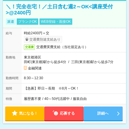
＼！完全在宅！／土日含む週2～OK<講座受付
>@2400円
派遣
ブランクOK
WEB登録・面接OK
時給2400円＋交
給与
交通費別途支給あり
交通費実費支給（当社規定あり）
交通費
東京都港区
勤務地
田町(東京都)駅から徒歩4分
/
三田(東京都)駅から徒歩7分
金融関連
8:30～12:30
勤務時間
【急募】即日～長期 ※8月～OK！
期間
履歴書不要
/
40～50代活躍中
/
服装自由
特徴
気になる！
応募する
詳細へ