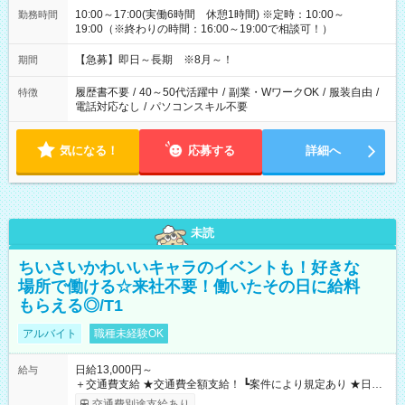
10:00～17:00(実働6時間 休憩1時間) ※定時：10:00～
勤務時間
19:00（※終わりの時間：16:00～19:00で相談可！）
【急募】即日～長期 ※8月～！
期間
履歴書不要
/
40～50代活躍中
/
副業・WワークOK
/
服装自由
/
特徴
電話対応なし
/
パソコンスキル不要
気になる！
応募する
詳細へ
未読
ちいさいかわいいキャラのイベントも！好きな
場所で働ける☆来社不要！働いたその日に給料
もらえる◎/T1
アルバイト
職種未経験OK
日給13,000円～
給与
＋交通費支給 ★交通費全額支給！ ┗案件により規定あり ★日払
いOK！（規定あり） ┗働いたその日に現金GET♪ お仕事後はコ
交通費別途支給あり