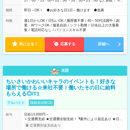
17：00 ・13：00～22：00 ・16：00～21：00 など多数！ ※お
仕事により勤務時間が異なります
即日～OK！ ◆お好きな日1日～働けます ◆急募
期間
週1日からOK
/
日払いOK
/
履歴書不要
/
40～50代活躍中
/
副
特徴
業・WワークOK
/
服装自由
/
シフト勤務
/
10名以上の大量募
集
/
電話対応なし
/
パソコンスキル不要
気になる！
応募する
詳細へ
未読
ちいさいかわいいキャラのイベントも！好きな
場所で働ける☆来社不要！働いたその日に給料
もらえる◎/T1
アルバイト
職種未経験OK
日給13,000円～
給与
＋交通費支給 ★交通費全額支給！ ┗案件により規定あり ★日払
いOK！（規定あり） ┗働いたその日に現金GET♪ お仕事後はコ
交通費別途支給あり
ンビニATMから 日払い分を引き落とせます！ 【試用期間】試