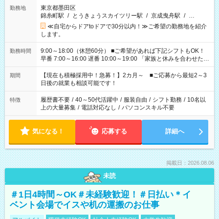
東京都墨田区
勤務地
錦糸町駅
/
とうきょうスカイツリー駅
/
京成曳舟駅
/
…
≪自宅からドアtoドアで30分以内！≫ご希望の勤務地を紹介
します。
9:00～18:00（休憩60分） ■ご希望があれば下記シフトもOK！
勤務時間
早番 7:00～16:00 遅番 10:00～19:00 「家族と休みを合わせた
い」 「余裕を持って夕飯の準備がしたい」 「できれば残業はし
たくない」 など、ご希望を教えてくださいね。 ※Wワーク希望
【現在も積極採用中！急募！】2カ月～ ■ご応募から最短2～3
期間
の方へ 今ご覧のお仕事で希望する勤務時間と、もう1つのお仕事
日後の就業も相談可能です！
の勤務時間。 合計で週40時間を超える場合は応募できません。
履歴書不要
/
40～50代活躍中
/
服装自由
/
シフト勤務
/
10名以
特徴
上の大量募集
/
電話対応なし
/
パソコンスキル不要
気になる！
応募する
詳細へ
掲載日：2026.08.06
未読
＃1日4時間～OK＃未経験歓迎！＃日払い＊イ
ベント会場でイスや机の運搬のお仕事