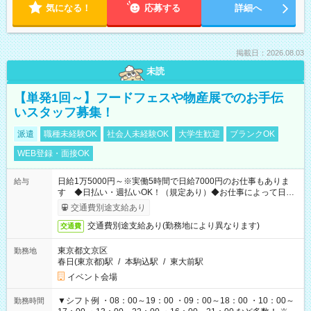
気になる！
応募する
詳細へ
掲載日：2026.08.03
未読
【単発1回～】フードフェスや物産展でのお手伝
いスタッフ募集！
派遣
職種未経験OK
社会人未経験OK
大学生歓迎
ブランクOK
WEB登録・面接OK
日給1万5000円～※実働5時間で日給7000円のお仕事もありま
給与
す ◆日払い・週払いOK！（規定あり）◆お仕事によって日給
も異なります
交通費別途支給あり
交通費別途支給あり(勤務地により異なります)
交通費
東京都文京区
勤務地
春日(東京都)駅
/
本駒込駅
/
東大前駅
イベント会場
▼シフト例 ・08：00～19：00 ・09：00～18：00 ・10：00～
勤務時間