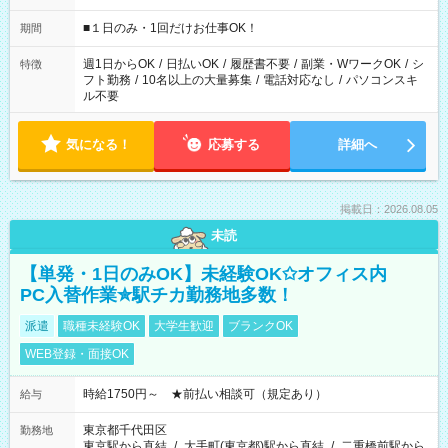
etc ★最短で3時間で5,120円のお仕事から 15時間で2万円近く稼
げるお仕事も！ ご希望のお時間に合わせてご紹介！ ※シフトは
■１日のみ・1回だけお仕事OK！
期間
現場によって異なります。 ※勿論、休憩時間はあるのでご安心
ください！
週1日からOK
/
日払いOK
/
履歴書不要
/
副業・WワークOK
/
シ
特徴
フト勤務
/
10名以上の大量募集
/
電話対応なし
/
パソコンスキ
ル不要
気になる！
応募する
詳細へ
掲載日：2026.08.05
未読
【単発・1日のみOK】未経験OK✩オフィス内
PC入替作業✮駅チカ勤務地多数！
派遣
職種未経験OK
大学生歓迎
ブランクOK
WEB登録・面接OK
時給1750円～ ★前払い相談可（規定あり）
給与
東京都千代田区
勤務地
東京駅から直結
/
大手町(東京都)駅から直結
/
二重橋前駅から