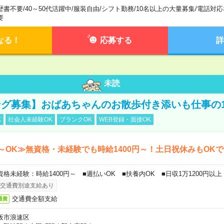
歴書不要
/
40～50代活躍中
/
服装自由
/
シフト勤務
/
10名以上の大量募集
/
電話対応
要
なる！
応募する
詳
未読
グ募集】おばあちゃんのお散歩付き添いも仕事の
K
社会人未経験OK
ブランクOK
WEB登録・面接OK
～OK≫無資格・未経験でも時給1400円～！土日祝休みもOK
資格未経験：時給1400円～ ■週払いOK ■扶養内OK ■日収1万1200円以上
交通費別途支給あり
交通費全額支給
通費
阪市浪速区