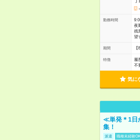
Ｊ
9:
勤務時間
夜
残
望
【
期間
履
特徴
不
気に
≪単発＊1日
集！
派遣
職種未経験O