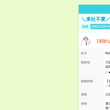
＼来社不要／
派遣
職種未経験O
【面談な
時給
給与
大
勤務地
福
【
勤務時間
～1
1
期間
週
特徴
集
/