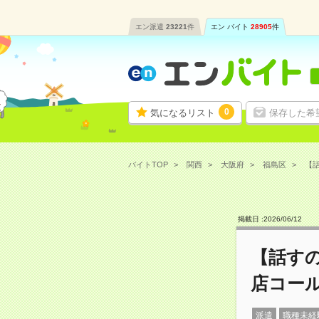
エン派遣
23221
件
エン バイト
28905
件
0
気になるリスト
保存した希
バイトTOP
関西
大阪府
福島区
【話
掲載日 :
2026
/
06
/
12
【話す
店コー
派遣
職種未経