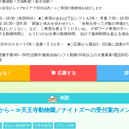
Ｒ難波駅
/
大国町駅
/
新今宮駅
/
…
≪自宅からドアtoドアで30分以内！≫ご希望の勤務地を紹介します。
00～18:00（休憩60分） ■ご希望があれば下記シフトもOK！ 早番 7:00～16:00 遅
勤 16:30～翌9:30 「家族と休みを合わせたい」 「余裕を持って夕飯の準備
業はしたくない」 など、ご希望を教えてくださいね。 ※Wワーク希望の方へ
する勤務時間と、もう1つのお仕事の勤務時間。 合計で週40時間を超える場
8月中のスタートOK！急募！】2カ月～ ■ご応募から最短2～3日後に就業が
歴書不要
/
40～50代活躍中
/
服装自由
/
シフト勤務
/
10名以上の大量募集
/
電話対応
要
なる！
応募する
詳
未読
から～≫天王寺動物園／ナイトズーの受付案内メ
K
社会人未経験OK
大学生歓迎
ブランクOK