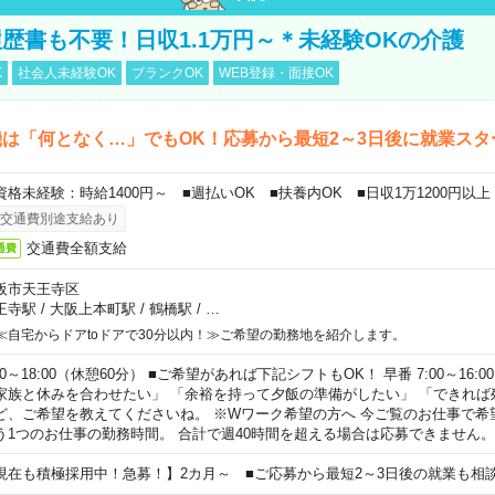
歴書も不要！日収1.1万円～＊未経験OKの介護
K
社会人未経験OK
ブランクOK
WEB登録・面接OK
は「何となく…」でもOK！応募から最短2～3日後に就業スタ
資格未経験：時給1400円～ ■週払いOK ■扶養内OK ■日収1万1200円以上
交通費別途支給あり
交通費全額支給
通費
阪市天王寺区
王寺駅
/
大阪上本町駅
/
鶴橋駅
/
…
≪自宅からドアtoドアで30分以内！≫ご希望の勤務地を紹介します。
00～18:00（休憩60分） ■ご希望があれば下記シフトもOK！ 早番 7:00～16:00 遅
家族と休みを合わせたい」 「余裕を持って夕飯の準備がしたい」 「できれば
ど、ご希望を教えてくださいね。 ※Wワーク希望の方へ 今ご覧のお仕事で希
う1つのお仕事の勤務時間。 合計で週40時間を超える場合は応募できません。
現在も積極採用中！急募！】2カ月～ ■ご応募から最短2～3日後の就業も相