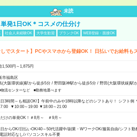
未読
単発1日OK＊コスメの仕分け
K
社会人未経験OK
大学生歓迎
ブランクOK
WEB登録・面接OK
しでスタート】PCやスマホから登録OK！ 日払いでお給料も
1,500円～1,875円
阪市福島区
島(大阪環状線)駅から徒歩5分
/
野田阪神駅から徒歩5分
/
野田(大阪環状線)駅
■物流センターなど ■勤務地選べます
1日3時間～も相談OK!】午前中のみや18時以降などのシフトあり！ シフト例 ▼9:00
7:00 ▼10:00～19:00 ▼18:00～21:00
日だけの単発OK！＃8月～ ＃9月～
1日からOK
/
日払いOK
/
40～50代活躍中
/
副業・WワークOK
/
服装自由
/
シフト勤
電話対応なし
/
パソコンスキル不要