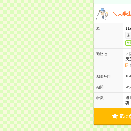
＼大学生
11
給与
交
大
勤務地
天
1
勤務時間
≪
期間
週
特徴
要
気に