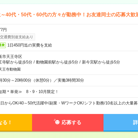
～40代・50代・60代の方々が勤務中！お友達同士の応募大歓
77円
交通費別途支給あり
1日450円迄の実費を支給
通費
阪市天王寺区
王寺駅から徒歩5分
/
動物園前駅から徒歩5分
/
新今宮駅から徒歩5分
天王寺動物園
6時30分～20時00分（休憩0分）／実働3時間30分
短期＊単発≫ 8・9・10月限定！
1日からOK
/
40～50代活躍中
/
副業・WワークOK
/
シフト勤務
/
10名以上の大量募
なる！
応募する
詳