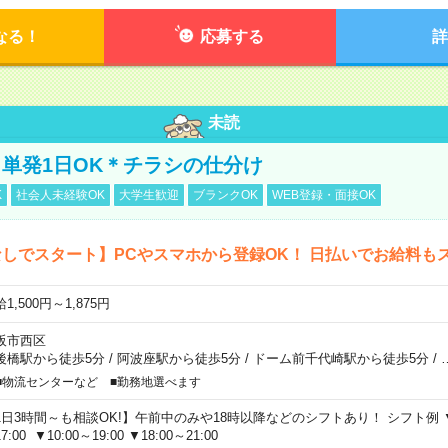
なる！
応募する
詳
未読
単発1日OK＊チラシの仕分け
K
社会人未経験OK
大学生歓迎
ブランクOK
WEB登録・面接OK
しでスタート】PCやスマホから登録OK！ 日払いでお給料も
1,500円～1,875円
阪市西区
後橋駅から徒歩5分
/
阿波座駅から徒歩5分
/
ドーム前千代崎駅から徒歩5分
/
■物流センターなど ■勤務地選べます
1日3時間～も相談OK!】午前中のみや18時以降などのシフトあり！ シフト例 ▼9:00
7:00 ▼10:00～19:00 ▼18:00～21:00