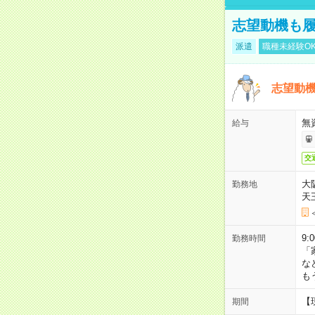
志望動機も履
派遣
職種未経験O
志望動機
無
給与
交
大
勤務地
天
9:
勤務時間
「
な
も
【
期間