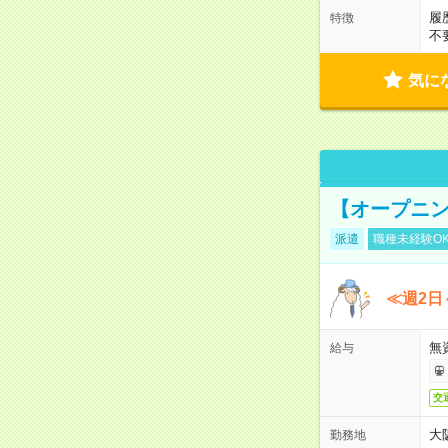
履
特徴
不
気に
【オープニン
派遣
職種未経験O
≪週2日
無
給与
交
大
勤務地