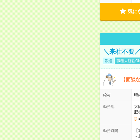
気に
＼来社不要／
派遣
職種未経験O
【面談な
時給
給与
大
勤務地
肥
【
勤務時間
～1