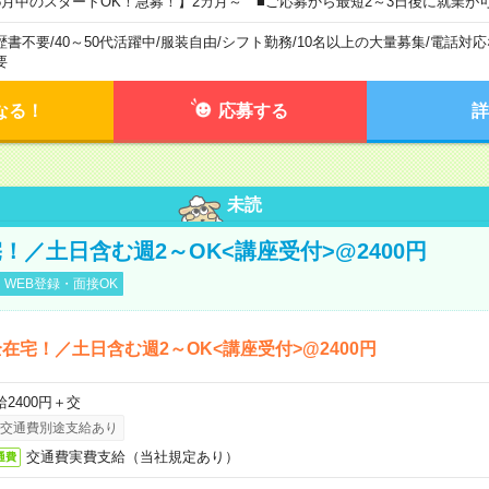
8月中のスタートOK！急募！】2カ月～ ■ご応募から最短2～3日後に就業が
歴書不要
/
40～50代活躍中
/
服装自由
/
シフト勤務
/
10名以上の大量募集
/
電話対応
要
なる！
応募する
詳
未読
！／土日含む週2～OK<講座受付>@2400円
WEB登録・面接OK
在宅！／土日含む週2～OK<講座受付>@2400円
給2400円＋交
交通費別途支給あり
交通費実費支給（当社規定あり）
通費