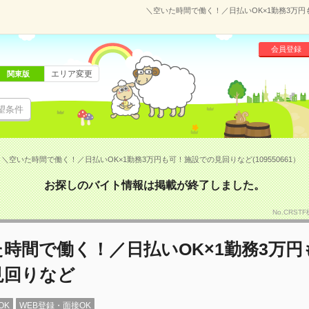
＼空いた時間で働く！／日払いOK×1勤務3万円も
会員登録
エリア変更
関東版
望条件
＼空いた時間で働く！／日払いOK×1勤務3万円も可！施設での見回りなど(109550661）
お探しのバイト情報は掲載が終了しました。
No.CRST
時間で働く！／日払いOK×1勤務3万円
見回りなど
OK
WEB登録・面接OK