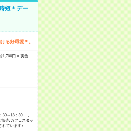
時短＊デー
働ける好環境＊。
,700円 × 実働
：30～18：30 。
付/販売/カフェスタッ
されています♪