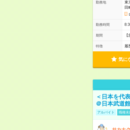
東
勤務地
田
8:
勤務時間
【
期間
履
特徴
気に
＜日本を代
＠日本武道
アルバイト
職種未
サカナク