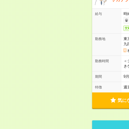
時
給与
交
東
勤務地
九
＜シ
勤務時間
き
9
期間
週
特徴
気に