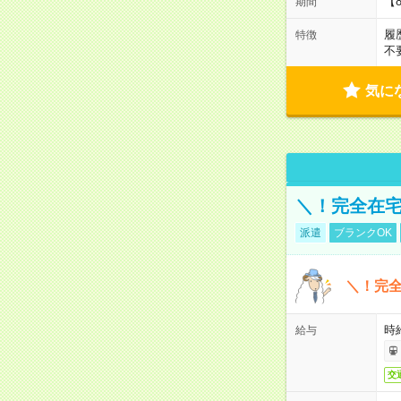
【
期間
履
特徴
不
気に
＼！完全在宅
派遣
ブランクOK
＼！完全
時
給与
交