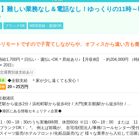
】難しい業務なし＆電話なし！ゆっくりの11時～
務
K
ブランクOK
WEB登録・面接OK
ルリモートですので子育てしながらや、オフィスから遠い方も
時給1,700円＊日払い・週払いOK＊昇給あり♪【月収例】 ・約204,000円 （時給1
 × 20日）
交通費別途支給あり
◆全額支給 ＊家が少し遠くても安心！
通費
20～25万円
収例
京都港区
芝駅から徒歩2分
/
浜松町駅から徒歩4分
/
大門(東京都)駅から徒歩5分
/
…
◆港区にある情報セキュリティ企業◆
11：00～18：30のうち実働6時間、休憩60分 ※11：00～18：00 または 11
。ブランクOK！。*。 例えば前職が、 在宅/財団法人/事務/コールセンター/受
 スイーツ販売/ホテルフロント/化粧品販売/など 様々な業界から入社して活躍