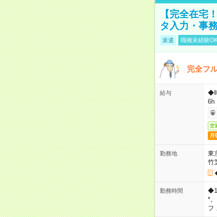
【完全在宅！
タ入力・事
派遣
職種未経験O
完全フ
◆
給与
6h
交
月
東
勤務地
竹
◆
勤務時間
*
フ