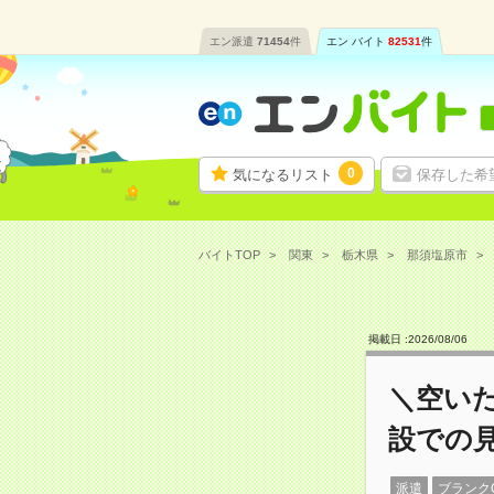
エン派遣
71454
件
エン バイト
82531
件
0
気になるリスト
保存した希
バイトTOP
関東
栃木県
那須塩原市
掲載日 :
2026
/
08
/
06
＼空いた
設での
派遣
ブランク