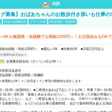
未読
グ募集】おばあちゃんのお散歩付き添いも仕事の
K
社会人未経験OK
ブランクOK
WEB登録・面接OK
～OK≫無資格・未経験でも時給1250円～！土日祝休みもOK
資格未経験：時給1250円～ ■週払いOK ■扶養内OK ■日収1万円以上
交通費別途支給あり
交通費全額支給（ガソリン代もOK！）
通費
木県那須塩原市
須塩原駅
/
西那須野駅
/
黒磯駅
≪車通勤もOK！≫ご自宅近くでご希望の勤務地を紹介します。
00～18:00（休憩60分） ■ご希望があれば下記シフトもOK！ 早番 7:00～16:00 遅
勤 16:30～翌9:30 「家族と休みを合わせたい」 「余裕を持って夕飯の準備
業はしたくない」 など、ご希望を教えてくださいね。 ※Wワーク希望の方へ
する勤務時間と、もう1つのお仕事の勤務時間。 合計で週40時間を超える場