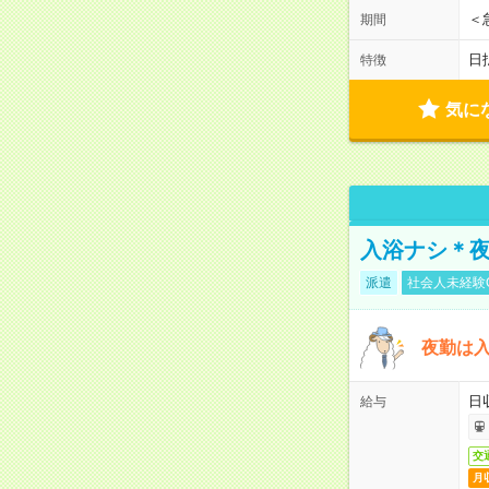
＜
期間
日
特徴
気に
入浴ナシ＊夜
派遣
社会人未経験
夜勤は
日
給与
交
月