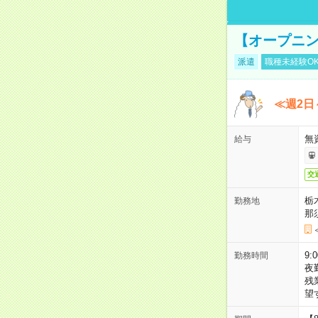
【オープニン
派遣
職種未経験O
≪週2日
無
給与
交
栃
勤務地
那
9:
勤務時間
夜
残
望