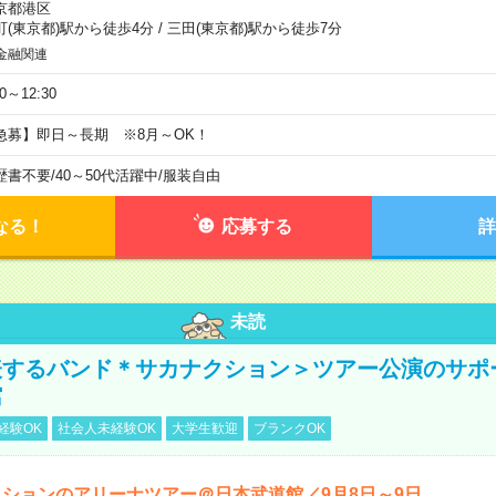
京都港区
町(東京都)駅から徒歩4分
/
三田(東京都)駅から徒歩7分
金融関連
30～12:30
急募】即日～長期 ※8月～OK！
歴書不要
/
40～50代活躍中
/
服装自由
なる！
応募する
詳
未読
表するバンド＊サカナクション＞ツアー公演のサポ
館
経験OK
社会人未経験OK
大学生歓迎
ブランクOK
ションのアリーナツアー＠日本武道館／9月8日～9日