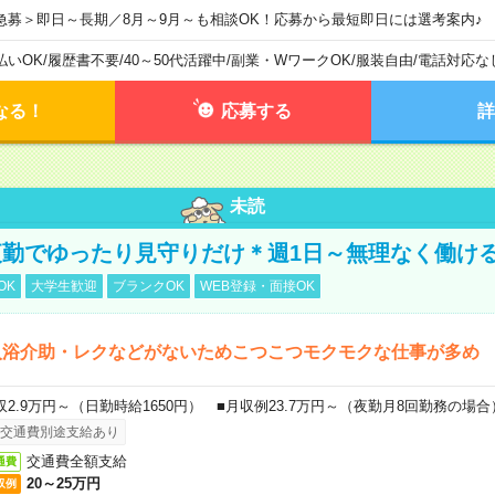
急募＞即日～長期／8月～9月～も相談OK！応募から最短即日には選考案内♪
払いOK
/
履歴書不要
/
40～50代活躍中
/
副業・WワークOK
/
服装自由
/
電話対応な
なる！
応募する
詳
未読
勤でゆったり見守りだけ＊週1日～無理なく働け
OK
大学生歓迎
ブランクOK
WEB登録・面接OK
入浴介助・レクなどがないためこつこつモクモクな仕事が多め
収2.9万円～（日勤時給1650円） ■月収例23.7万円～（夜勤月8回勤務の場合
交通費別途支給あり
交通費全額支給
通費
20～25万円
収例