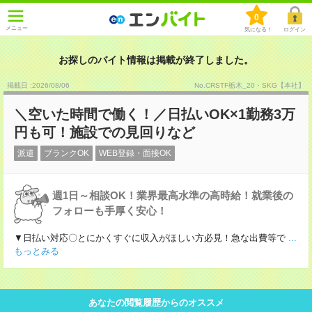
0
メニュー
気になる！
ログイン
お探しのバイト情報は掲載が終了しました。
掲載日 :2026
/
08
/
06
No.CRSTF栃木_20・SKG【本社】
＼空いた時間で働く！／日払いOK×1勤務3万
円も可！施設での見回りなど
派遣
ブランクOK
WEB登録・面接OK
週1日～相談OK！業界最高水準の高時給！就業後の
フォローも手厚く安心！
▼日払い対応〇とにかくすぐに収入がほしい方必見！急な出費等で
...
もっとみる
あなたの閲覧履歴からのオススメ