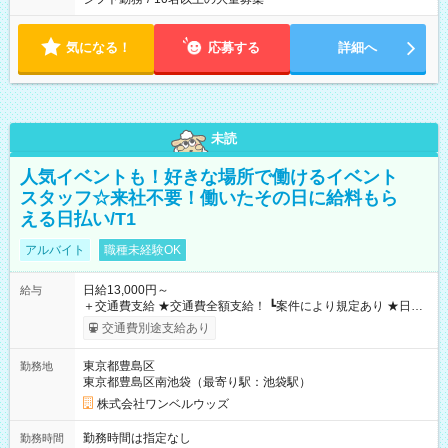
気になる！
応募する
詳細へ
未読
人気イベントも！好きな場所で働けるイベント
スタッフ☆来社不要！働いたその日に給料もら
える日払い/T1
アルバイト
職種未経験OK
日給13,000円～
給与
＋交通費支給 ★交通費全額支給！ ┗案件により規定あり ★日払
いOK！（規定あり） ┗働いたその日に現金GET♪ お仕事後はコ
交通費別途支給あり
ンビニATMから 日払い分を引き落とせます！ 【試用期間】試
用期間なし
東京都豊島区
勤務地
東京都豊島区南池袋（最寄り駅：池袋駅）
株式会社ワンベルウッズ
勤務時間は指定なし
勤務時間