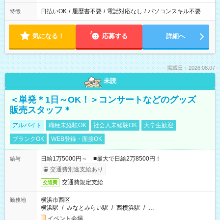
日払いOK
/
履歴書不要
/
電話対応なし
/
パソコンスキル不要
特徴
気になる！
応募する
詳細へ
掲載日：2026.08.07
未読
＜単発＊1日～OK！＞コンサートなどのグッズ
販売スタッフ＊
アルバイト
職種未経験OK
社会人未経験OK
大学生歓迎
ブランクOK
WEB登録・面接OK
日給1万5000円～ ■最大で日給2万8500円！
給与
交通費別途支給あり
交通費規定支給
交通費
横浜市西区
勤務地
横浜駅
/
みなとみらい駅
/
西横浜駅
/
…
イベント会場