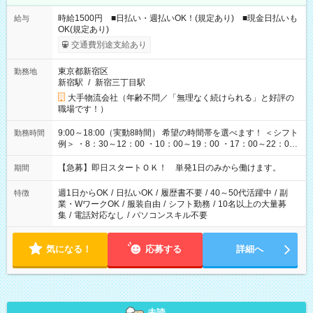
時給1500円 ■日払い・週払いOK！(規定あり) ■現金日払いも
給与
OK(規定あり)
交通費別途支給あり
東京都新宿区
勤務地
新宿駅
/
新宿三丁目駅
大手物流会社（年齢不問／「無理なく続けられる」と好評の
職場です！）
9:00～18:00（実動8時間） 希望の時間帯を選べます！ ＜シフト
勤務時間
例＞ ・8：30～12：00 ・10：00～19：00 ・17：00～22：00
・13：00～22：00 ・22：00～翌6：00 など
【急募】即日スタートＯＫ！ 単発1日のみから働けます。
期間
週1日からOK
/
日払いOK
/
履歴書不要
/
40～50代活躍中
/
副
特徴
業・WワークOK
/
服装自由
/
シフト勤務
/
10名以上の大量募
集
/
電話対応なし
/
パソコンスキル不要
気になる！
応募する
詳細へ
未読