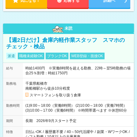
気になる！
応募する
詳細へ
未読
【週2日だけ】倉庫内軽作業スタッフ スマホの
チェック・検品
派遣
職種未経験OK
ブランクOK
WEB登録・面接OK
時給1400円 ※実働8時間を超える勤務、22時～翌5時勤務の場
給与
合25％割増：時給1750円
千葉県船橋市
勤務地
南船橋駅から徒歩10分程度
スマートフォンを取り扱う倉庫
(1)9:00～18:00（実働8時間） (2)10:00～18:00（実働7時間）
勤務時間
(3)10:00～17:00（実働6時間） ※時間帯選べます ※休憩60分
長期 2026年9月スタート予定
期間
日払いOK
/
履歴書不要
/
40～50代活躍中
/
副業・WワークOK
/
特徴
シフト勤務
/
10名以上の大量募集