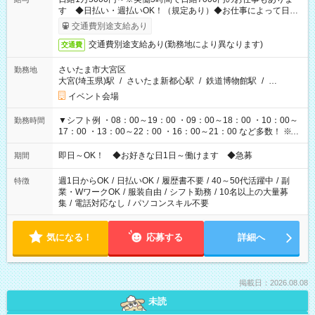
す ◆日払い・週払いOK！（規定あり）◆お仕事によって日給
も異なります
交通費別途支給あり
交通費別途支給あり(勤務地により異なります)
交通費
さいたま市大宮区
勤務地
大宮(埼玉県)駅
/
さいたま新都心駅
/
鉄道博物館駅
/
…
イベント会場
▼シフト例 ・08：00～19：00 ・09：00～18：00 ・10：00～
勤務時間
17：00 ・13：00～22：00 ・16：00～21：00 など多数！ ※お
仕事により勤務時間が異なります
即日～OK！ ◆お好きな日1日～働けます ◆急募
期間
週1日からOK
/
日払いOK
/
履歴書不要
/
40～50代活躍中
/
副
特徴
業・WワークOK
/
服装自由
/
シフト勤務
/
10名以上の大量募
集
/
電話対応なし
/
パソコンスキル不要
気になる！
応募する
詳細へ
掲載日：2026.08.08
未読