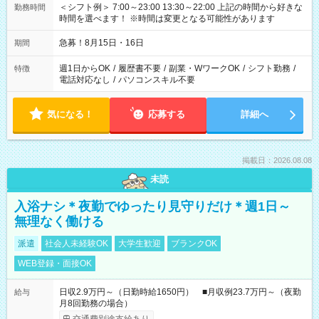
＜シフト例＞ 7:00～23:00 13:30～22:00 上記の時間から好きな
勤務時間
時間を選べます！ ※時間は変更となる可能性があります
急募！8月15日・16日
期間
週1日からOK
/
履歴書不要
/
副業・WワークOK
/
シフト勤務
/
特徴
電話対応なし
/
パソコンスキル不要
気になる！
応募する
詳細へ
掲載日：2026.08.08
未読
入浴ナシ＊夜勤でゆったり見守りだけ＊週1日～
無理なく働ける
派遣
社会人未経験OK
大学生歓迎
ブランクOK
WEB登録・面接OK
日収2.9万円～（日勤時給1650円） ■月収例23.7万円～（夜勤
給与
月8回勤務の場合）