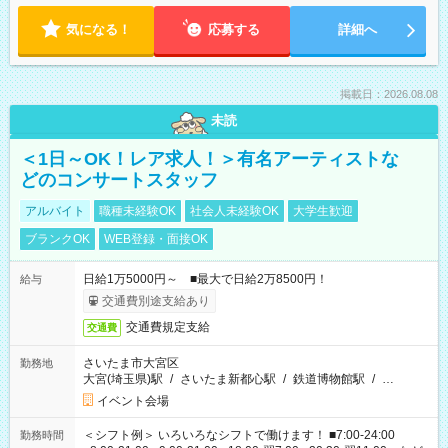
気になる！
応募する
詳細へ
掲載日：2026.08.08
未読
＜1日～OK！レア求人！＞有名アーティストな
どのコンサートスタッフ
アルバイト
職種未経験OK
社会人未経験OK
大学生歓迎
ブランクOK
WEB登録・面接OK
日給1万5000円～ ■最大で日給2万8500円！
給与
交通費別途支給あり
交通費規定支給
交通費
さいたま市大宮区
勤務地
大宮(埼玉県)駅
/
さいたま新都心駅
/
鉄道博物館駅
/
…
イベント会場
＜シフト例＞ いろいろなシフトで働けます！ ■7:00-24:00
勤務時間