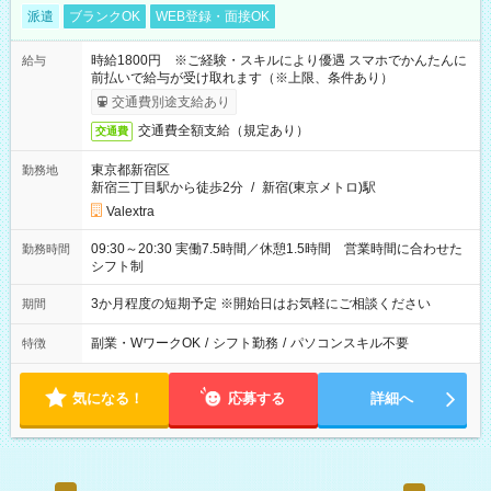
派遣
ブランクOK
WEB登録・面接OK
時給1800円 ※ご経験・スキルにより優遇 スマホでかんたんに
給与
前払いで給与が受け取れます（※上限、条件あり）
交通費別途支給あり
交通費全額支給（規定あり）
交通費
東京都新宿区
勤務地
新宿三丁目駅から徒歩2分
/
新宿(東京メトロ)駅
Valextra
09:30～20:30 実働7.5時間／休憩1.5時間 営業時間に合わせた
勤務時間
シフト制
3か月程度の短期予定 ※開始日はお気軽にご相談ください
期間
副業・WワークOK
/
シフト勤務
/
パソコンスキル不要
特徴
気になる！
応募する
詳細へ