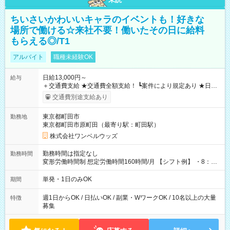
ちいさいかわいいキャラのイベントも！好きな
場所で働ける☆来社不要！働いたその日に給料
もらえる◎/T1
アルバイト
職種未経験OK
日給13,000円～
給与
＋交通費支給 ★交通費全額支給！ ┗案件により規定あり ★日払
いOK！（規定あり） ┗働いたその日に現金GET♪ お仕事後はコ
交通費別途支給あり
ンビニATMから 日払い分を引き落とせます！ 【試用期間】試
用期間なし
東京都町田市
勤務地
東京都町田市原町田（最寄り駅：町田駅）
株式会社ワンベルウッズ
勤務時間は指定なし
勤務時間
変形労働時間制 想定労働時間160時間/月 【シフト例】 ・8：00
～21：00
単発・1日のみOK
期間
週1日からOK / 日払いOK / 副業・WワークOK / 10名以上の大量
特徴
募集