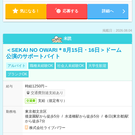
気になる！
応募する
詳細へ
掲載日：2026.08.04
未読
＜SEKAI NO OWARI＊8月15日・16日＞ドーム
公演のサポートバイト
アルバイト
職種未経験OK
社会人未経験OK
大学生歓迎
ブランクOK
時給1250円～
給与
交通費別途支給あり
支給（規定有り）
交通費
東京都文京区
勤務地
後楽園駅から徒歩5分
/
水道橋駅から徒歩5分
/
春日(東京都)駅
から徒歩7分
株式会社ライブパワー