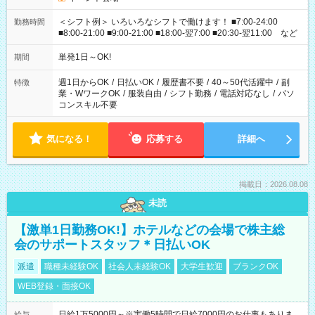
＜シフト例＞ いろいろなシフトで働けます！ ■7:00-24:00
勤務時間
■8:00-21:00 ■9:00-21:00 ■18:00-翌7:00 ■20:30-翌11:00 など
単発1日～OK!
期間
週1日からOK
/
日払いOK
/
履歴書不要
/
40～50代活躍中
/
副
特徴
業・WワークOK
/
服装自由
/
シフト勤務
/
電話対応なし
/
パソ
コンスキル不要
気になる！
応募する
詳細へ
掲載日：2026.08.08
未読
【激単1日勤務OK!】ホテルなどの会場で株主総
会のサポートスタッフ＊日払いOK
派遣
職種未経験OK
社会人未経験OK
大学生歓迎
ブランクOK
WEB登録・面接OK
日給1万5000円～※実働5時間で日給7000円のお仕事もありま
給与