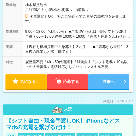
栃木県足利市
勤務地
足利市駅
/
小俣(栃木県)駅
/
山前駅
/
…
≪車通勤もOK！≫ご自宅近くでご希望の勤務地を紹介しま
す。
9:00～18:00（休憩60分） ■ご希望があれば下記シフトもOK！
勤務時間
早番 7:00～16:00 遅番 10:00～19:00 「家族と休みを合わせた
い」 「余裕を持って夕飯の準備がしたい」 「できれば残業はし
たくない」 など、ご希望を教えてくださいね。 ※Wワーク希望
【現在も積極採用中！急募！】2カ月～ ■ご応募から最短2～3
期間
の方へ 今ご覧のお仕事で希望する勤務時間と、もう1つのお仕事
日後の就業も相談可能です！
の勤務時間。 合計で週40時間を超える場合は応募できません。
履歴書不要
/
40～50代活躍中
/
服装自由
/
シフト勤務
/
10名以
特徴
上の大量募集
/
電話対応なし
/
パソコンスキル不要
気になる！
応募する
詳細へ
掲載日：2026.08.07
未読
【シフト自由・現金手渡しOK】iPhoneなどス
マホの充電を繋げるだけ！