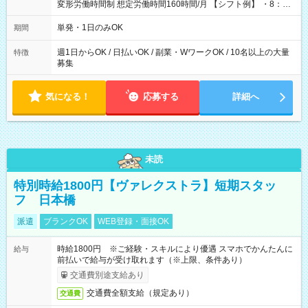
変形労働時間制 想定労働時間160時間/月 【シフト例】 ・8：00
～21：00
単発・1日のみOK
期間
週1日からOK / 日払いOK / 副業・WワークOK / 10名以上の大量
特徴
募集
気になる！
応募する
詳細へ
未読
特別時給1800円【ヴァレクストラ】短期スタッ
フ 日本橋
派遣
ブランクOK
WEB登録・面接OK
時給1800円 ※ご経験・スキルにより優遇 スマホでかんたんに
給与
前払いで給与が受け取れます（※上限、条件あり）
交通費別途支給あり
交通費全額支給（規定あり）
交通費