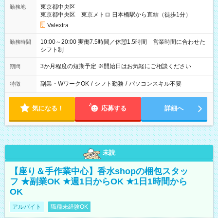
東京都中央区
勤務地
東京都中央区 東京メトロ 日本橋駅から直結（徒歩1分）
Valextra
10:00～20:00 実働7.5時間／休憩1.5時間 営業時間に合わせた
勤務時間
シフト制
3か月程度の短期予定 ※開始日はお気軽にご相談ください
期間
副業・WワークOK
/
シフト勤務
/
パソコンスキル不要
特徴
気になる！
応募する
詳細へ
未読
【座り＆手作業中心】香水shopの梱包スタッ
フ ★副業OK ★週1日からOK ★1日1時間から
OK
アルバイト
職種未経験OK