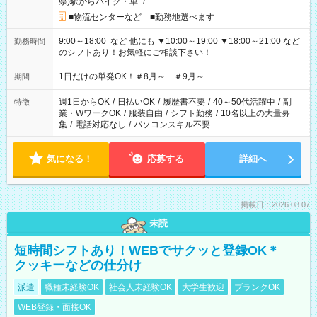
県)駅からバイク・車
/
…
■物流センターなど ■勤務地選べます
9:00～18:00 など 他にも ▼10:00～19:00 ▼18:00～21:00 など
勤務時間
のシフトあり！お気軽にご相談下さい！
1日だけの単発OK！＃8月～ ＃9月～
期間
週1日からOK
/
日払いOK
/
履歴書不要
/
40～50代活躍中
/
副
特徴
業・WワークOK
/
服装自由
/
シフト勤務
/
10名以上の大量募
集
/
電話対応なし
/
パソコンスキル不要
気になる！
応募する
詳細へ
掲載日：2026.08.07
未読
短時間シフトあり！WEBでサクッと登録OK＊
クッキーなどの仕分け
派遣
職種未経験OK
社会人未経験OK
大学生歓迎
ブランクOK
WEB登録・面接OK