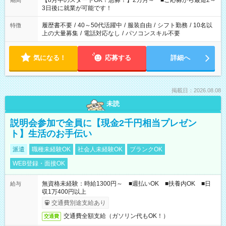
【8月中のスタートOK！急募！】2カ月～ ■ご応募から最短2～
期間
ね。 ※Wワーク希望の方へ 今ご覧のお仕事で希望する勤務時間
3日後に就業が可能です！
と、もう1つのお仕事の勤務時間。 合計で週40時間を超える場
合は応募できません。
履歴書不要
/
40～50代活躍中
/
服装自由
/
シフト勤務
/
10名以
特徴
上の大量募集
/
電話対応なし
/
パソコンスキル不要
気になる！
応募する
詳細へ
掲載日：2026.08.08
未読
説明会参加で全員に【現金2千円相当プレゼン
ト】生活のお手伝い
派遣
職種未経験OK
社会人未経験OK
ブランクOK
WEB登録・面接OK
無資格未経験：時給1300円～ ■週払いOK ■扶養内OK ■日
給与
収1万400円以上
交通費別途支給あり
交通費全額支給（ガソリン代もOK！）
交通費