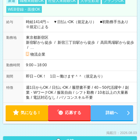
派遣
職種未経験OK
社会人未経験OK
大学生歓迎
ブランクOK
WEB登録・面接OK
時給1414円～ ▼日払いOK（規定あり） ■初勤務手当あり
給与
※規定による
東京都新宿区
勤務地
新宿駅から徒歩
/
新宿三丁目駅から徒歩
/
高田馬場駅から徒歩
/
…
物流企業
9:00～18:00
勤務時間
即日～OK！ 1日～働けます＾＾（規定あり）
期間
週1日からOK
/
日払いOK
/
履歴書不要
/
40～50代活躍中
/
副
特徴
業・WワークOK
/
服装自由
/
シフト勤務
/
10名以上の大量募
集
/
電話対応なし
/
パソコンスキル不要
気になる！
応募する
詳細へ
掲載日：2026.08.03