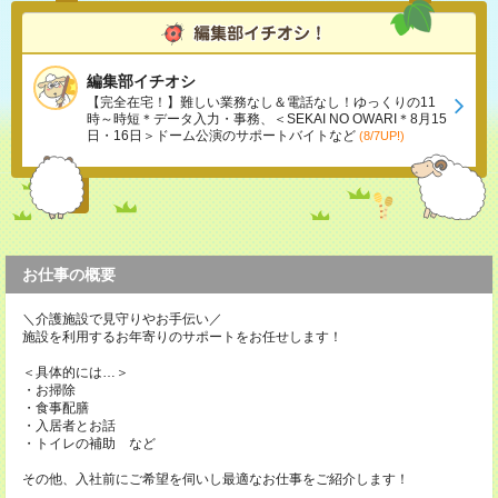
編集部イチオシ
【完全在宅！】難しい業務なし＆電話なし！ゆっくりの11
時～時短＊データ入力・事務、＜SEKAI NO OWARI＊8月15
日・16日＞ドーム公演のサポートバイトなど
(8/7UP!)
お仕事の概要
＼介護施設で見守りやお手伝い／
施設を利用するお年寄りのサポートをお任せします！
＜具体的には…＞
・お掃除
・食事配膳
・入居者とお話
・トイレの補助 など
その他、入社前にご希望を伺いし最適なお仕事をご紹介します！