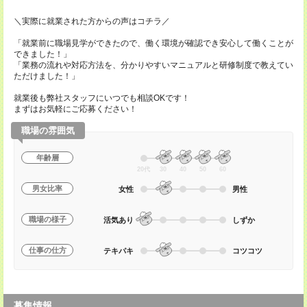
＼実際に就業された方からの声はコチラ／
「就業前に職場見学ができたので、働く環境が確認でき安心して働くことが
できました！」
「業務の流れや対応方法を、分かりやすいマニュアルと研修制度で教えてい
ただけました！」
就業後も弊社スタッフにいつでも相談OKです！
まずはお気軽にご応募ください！
職場の雰囲気
年齢層
20代
30
40
50
60
男女比率
女性
男性
職場の様子
活気あり
しずか
仕事の仕方
テキパキ
コツコツ
募集情報