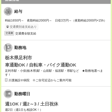
給与
時給1650円～ 夜勤時給2000円～ 日収3万円～（夜勤時給2000円×15h）
交通費別途支給あり
交通費全額支給
交通費
勤務地
栃木県足利市
車通勤OK / 自転車・バイク通勤OK
足利市駅・小俣(栃木県)駅・山前駅・福居駅・県駅など ★勤務地選べま
す！
介護施設や病院 ※ご自宅近辺からご案内可能
勤務曜日
週1OK / 週2～3 / 土日祝休
週2日（週1日も相談OK！）