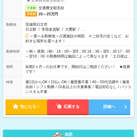
交通費別途支給あり
交通費全額支給
交通費
20～25万円
月収例
茨城県日立市
勤務地
日立駅
/
常陸多賀駅
/
大甕駅
/
…
＜選べる勤務地＞介護施設や病院 ※ご自宅の近くなど、お
好きな場所を選べます！
＜例＞ 夜勤（例） 16：00～翌9：00 16：30～翌9：30 17：00
勤務時間
～翌10：00 ※勤務時間は施設によって異なります 「土日祝は休
みたい」 「しっかり稼ぎたい」 「もう少し遅い時間から始めた
い」など ご希望にあったお仕事をご案内いたします。 ※未経験
短期2ヵ月～のお仕事です。開始日はご相談ください！ ★急募
期間
の方の場合は1～2ヶ月間は日中での仕事を経験いただき、 お
です！
仕事に慣れてからの夜勤になります。 ★家庭の都合でお休みが
必要な場合も遠慮なくご相談ください。
週1日からOK
/
日払いOK
/
履歴書不要
/
40～50代活躍中
/
服装
特徴
自由
/
シフト勤務
/
10名以上の大量募集
/
電話対応なし
/
パソコ
ンスキル不要
気になる！
応募する
詳細へ
未読