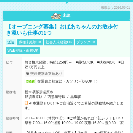
掲載日：2026.08.01
未読
【オープニング募集】おばあちゃんのお散歩付
き添いも仕事の1つ
派遣
職種未経験OK
社会人未経験OK
ブランクOK
WEB登録・面接OK
無資格未経験：時給1250円～ ■週払いOK ■扶養内OK ■日
給与
収1万円以上
交通費別途支給あり
交通費全額支給（ガソリン代もOK！）
交通費
栃木県那須塩原市
勤務地
那須塩原駅
/
西那須野駅
/
黒磯駅
≪車通勤もOK！≫ご自宅近くでご希望の勤務地を紹介しま
す。
9:00～18:00（休憩60分） ■ご希望があれば下記シフトもOK！
勤務時間
早番 7:00～16:00 遅番 10:00～19:00 夜勤 16:30～翌9:30 「家族
と休みを合わせたい」 「余裕を持って夕飯の準備がしたい」
「できれば残業はしたくない」 など、ご希望を教えてください