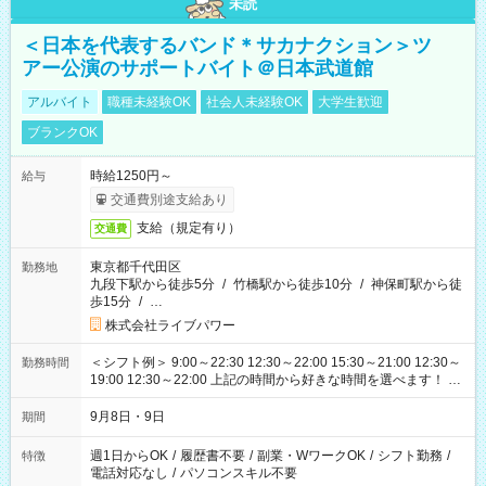
未読
＜日本を代表するバンド＊サカナクション＞ツ
アー公演のサポートバイト＠日本武道館
アルバイト
職種未経験OK
社会人未経験OK
大学生歓迎
ブランクOK
時給1250円～
給与
交通費別途支給あり
支給（規定有り）
交通費
東京都千代田区
勤務地
九段下駅から徒歩5分
/
竹橋駅から徒歩10分
/
神保町駅から徒
歩15分
/
…
株式会社ライブパワー
＜シフト例＞ 9:00～22:30 12:30～22:00 15:30～21:00 12:30～
勤務時間
19:00 12:30～22:00 上記の時間から好きな時間を選べます！ ※
時間は変更となる可能性があります
9月8日・9日
期間
週1日からOK
/
履歴書不要
/
副業・WワークOK
/
シフト勤務
/
特徴
電話対応なし
/
パソコンスキル不要