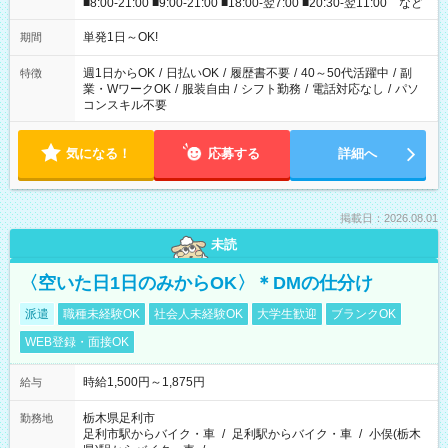
■8:00-21:00 ■9:00-21:00 ■18:00-翌7:00 ■20:30-翌11:00 など
単発1日～OK!
期間
週1日からOK
/
日払いOK
/
履歴書不要
/
40～50代活躍中
/
副
特徴
業・WワークOK
/
服装自由
/
シフト勤務
/
電話対応なし
/
パソ
コンスキル不要
気になる！
応募する
詳細へ
掲載日：2026.08.01
未読
〈空いた日1日のみからOK〉＊DMの仕分け
派遣
職種未経験OK
社会人未経験OK
大学生歓迎
ブランクOK
WEB登録・面接OK
時給1,500円～1,875円
給与
栃木県足利市
勤務地
足利市駅からバイク・車
/
足利駅からバイク・車
/
小俣(栃木