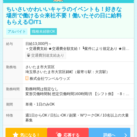
ちいさいかわいいキャラのイベントも！好きな
場所で働ける☆来社不要！働いたその日に給料
もらえる◎/T1
アルバイト
職種未経験OK
日給13,000円～
給与
＋交通費支給 ★交通費全額支給！ ┗案件により規定あり ★日払
いOK！（規定あり） ┗働いたその日に現金GET♪ お仕事後はコ
交通費別途支給あり
ンビニATMから 日払い分を引き落とせます！ 【試用期間】試
用期間なし
さいたま市大宮区
勤務地
埼玉県さいたま市大宮区錦町（最寄り駅：大宮駅）
株式会社ワンベルウッズ
勤務時間は指定なし
勤務時間
変形労働時間制 想定労働時間160時間/月 【シフト例】 ・8：00
～21：00
単発・1日のみOK
期間
週1日からOK / 日払いOK / 副業・WワークOK / 10名以上の大量
特徴
募集
気になる！
応募する
詳細へ