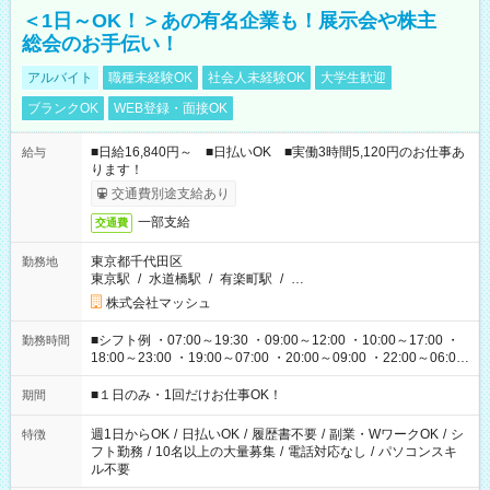
＜1日～OK！＞あの有名企業も！展示会や株主
総会のお手伝い！
アルバイト
職種未経験OK
社会人未経験OK
大学生歓迎
ブランクOK
WEB登録・面接OK
■日給16,840円～ ■日払いOK ■実働3時間5,120円のお仕事あ
給与
ります！
交通費別途支給あり
一部支給
交通費
東京都千代田区
勤務地
東京駅
/
水道橋駅
/
有楽町駅
/
…
株式会社マッシュ
■シフト例 ・07:00～19:30 ・09:00～12:00 ・10:00～17:00 ・
勤務時間
18:00～23:00 ・19:00～07:00 ・20:00～09:00 ・22:00～06:00
etc ★最短で3時間で5,120円のお仕事から 15時間で2万円近く稼
げるお仕事も！ ご希望のお時間に合わせてご紹介！ ※シフトは
■１日のみ・1回だけお仕事OK！
期間
現場によって異なります。 ※勿論、休憩時間はあるのでご安心
ください！
週1日からOK
/
日払いOK
/
履歴書不要
/
副業・WワークOK
/
シ
特徴
フト勤務
/
10名以上の大量募集
/
電話対応なし
/
パソコンスキ
ル不要