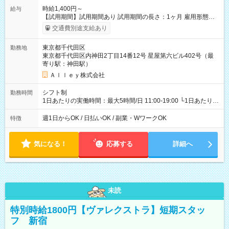
時給1,400円～
給与
【試用期間】試用期間あり 試用期間の長さ：1ヶ月 雇用形態、
給与は本採用時と同じです。
交通費別途支給あり
東京都千代田区
勤務地
東京都千代田区内神田2丁目14番12号 星屋第六ビル402号（最
寄り駅：神田駅）
Ａｌｌｅｙ株式会社
シフト制
勤務時間
1日あたりの実働時間：最大5時間/日 11:00-19:00 └1日あたりの
実働時間：1-5時間 └上記の時間帯内であれば、いつでも勤務可
能！ └平日・土曜日の中で、お好きな曜日でご勤務いただけま
週1日からOK / 日払いOK / 副業・WワークOK
特徴
す！ 【シフト例】 ・11:00～14:00 ・16:30～19:00 ・13:00～
18:00 などのように、自由な働き方が可能なお仕事です！
気になる！
応募する
詳細へ
未読
特別時給1800円【ヴァレクストラ】短期スタッ
フ 新宿