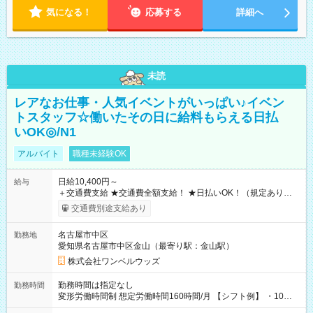
気になる！
応募する
詳細へ
未読
レアなお仕事・人気イベントがいっぱい♪イベン
トスタッフ☆働いたその日に給料もらえる日払
いOK◎/N1
アルバイト
職種未経験OK
日給10,400円～
給与
＋交通費支給 ★交通費全額支給！ ★日払いOK！（規定あり） ┗
働いたその日に現金GET♪ お仕事後はコンビニATMから 日払
交通費別途支給あり
い分を引き落とせます！ 【試用期間】試用期間なし
名古屋市中区
勤務地
愛知県名古屋市中区金山（最寄り駅：金山駅）
株式会社ワンベルウッズ
勤務時間は指定なし
勤務時間
変形労働時間制 想定労働時間160時間/月 【シフト例】 ・10：
00～20：00