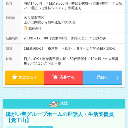
時給1400円 ＊日給9,800円＝時給1,400円×実働7時間 ＊日払
給与
い・週払い（速払システム）制度あり
名古屋市西区
勤務地
上小田井駅から無料送迎バス10分
印刷会社
9：00～17：00（実働7時間、休憩60分） ＊日勤のみ
勤務時間
1日単発OK！ ※急募 ＊8月～、9月～など開始日相談OK
期間
日払いOK
/
履歴書不要
/
40～50代活躍中
/
10名以上の大量募
特徴
集
/
パソコンスキル不要
気になる！
応募する
詳細へ
未読
障がい者グループホームの世話人・生活支援員
【覚王山】