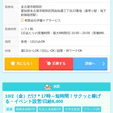
保有資格に応じて支給 ・交通費：実費支給（1日上限870円ま
名古屋市昭和区
勤務地
で） ・マイカー通勤可（駐車場あり） 【試用期間】試用期間な
愛知県名古屋市昭和区阿由知通三丁目23番地（最寄り駅：地下
し
鉄御器所駅）
有限会社伊藤ケアサービス
シフト制
勤務時間
1日あたりの実働時間：最大8時間/日 10:00～20:00（実働8時間
／休憩2時間） ★毎週【水曜日】【土曜日】【日曜日】のいずれ
か、または複数日勤務できる方歓迎！ ★「他の曜日で働きた
単発・1日のみOK
期間
い」「別のお仕事を希望したい」という方も柔軟に調整可能で
す。ご応募時にご遠慮なくご相談ください。 ※残業は原則あり
週1日からOK / 日払いOK / 副業・WワークOK
特徴
ません。
気になる！
応募する
詳細へ
未読
10/2（金）だけ＊17時～短時間！サクッと稼げ
る・イベント設営/日給6,400
派遣
職種未経験OK
社会人未経験OK
大学生歓迎
ブランクOK