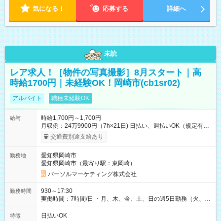
気になる！
応募する
詳細へ
未読
レア求人！［物件の写真撮影］8月スタート｜高
時給1700円｜未経験OK！岡崎市(cb1sr02)
アルバイト
職種未経験OK
時給1,700円～1,700円
給与
月収例：24万9900円（7h×21日) 日払い、週払いOK（規定有
り） 【試用期間】試用期間なし
交通費別途支給あり
愛知県岡崎市
勤務地
愛知県岡崎市（最寄り駅：東岡崎）
パーソルマーケティング株式会社
930～17:30
勤務時間
実働時間：7時間/日 ・月、木、金、土、日の週5日勤務（火、水
は固定休です／夏季、年末年始等、長期休暇有り！） ・ワンシ
フト！ 残業ほぼナシ（0～5h/月）
日払いOK
特徴