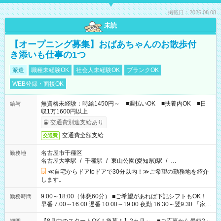
掲載日：2026.08.08
未読
【オープニング募集】おばあちゃんのお散歩付
き添いも仕事の1つ
派遣
職種未経験OK
社会人未経験OK
ブランクOK
WEB登録・面接OK
無資格未経験：時給1450円～ ■週払いOK ■扶養内OK ■日
給与
収1万1600円以上
交通費別途支給あり
交通費全額支給
交通費
名古屋市千種区
勤務地
名古屋大学駅
/
千種駅
/
東山公園(愛知県)駅
/
…
≪自宅からドアtoドアで30分以内！≫ご希望の勤務地を紹介
します。
9:00～18:00（休憩60分） ■ご希望があれば下記シフトもOK！
勤務時間
早番 7:00～16:00 遅番 10:00～19:00 夜勤 16:30～翌9:30 「家族
と休みを合わせたい」 「余裕を持って夕飯の準備がしたい」
「できれば残業はしたくない」 など、ご希望を教えてください