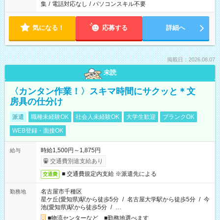
集
/
電話対応なし
/
パソコンスキル不要
気になる！
応募する
詳細へ
掲載日：2026.08.07
未読
〈カンタン作業！〉スキマ時間にサクッと＊文
房具の仕分け
派遣
職種未経験OK
社会人未経験OK
大学生歓迎
ブランクOK
WEB登録・面接OK
時給1,500円～1,875円
給与
交通費別途支給あり
■ 交通費規定内支給 ※派遣先による
交通費
名古屋市千種区
勤務地
星ケ丘(愛知県)駅から徒歩5分
/
名古屋大学駅から徒歩5分
/
今
池(愛知県)駅から徒歩5分
/
…
■物流センターなど ■勤務地選べます