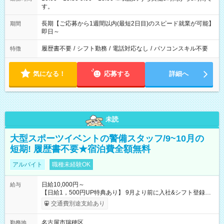
す。
長期【ご応募から1週間以内(最短2日目)のスピード就業が可能】
期間
即日～
履歴書不要
/
シフト勤務
/
電話対応なし
/
パソコンスキル不要
特徴
気になる！
応募する
詳細へ
未読
大型スポーツイベントの警備スタッフ/9~10月の
短期! 履歴書不要★宿泊費全額無料
アルバイト
職種未経験OK
日給10,000円～
給与
【日給1，500円UP特典あり】 9月より前に入社&シフト登録す
ると 期間中(9/16~10/23) の日給がUP! 日給1万1500円でしっか
交通費別途支給あり
り稼げます♪ 【試用期間】試用期間なし
名古屋市瑞穂区
勤務地