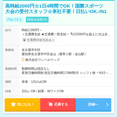
高時給2000円☆1日4時間でOK！国際スポーツ
大会の受付スタッフ☆来社不要！日払いOK♪/N1
アルバイト
職種未経験OK
時給2,000円～
給与
＋交通費支給 ★交通費一部支給！ ┗1日500円を超えた分は全額
支給！ ※往復500円以内の方は自己負担となります ★日払い
交通費別途支給あり
OK！（規定あり） ┗働いたその日に現金GET♪ お仕事後はコン
ビニATMから 日払い分を引き落とせます！ 【試用期間】試用
名古屋市中区
勤務地
期間なし
愛知県名古屋市中区金山（最寄り駅：金山駅）
株式会社ワンベルウッズ
勤務時間は指定なし
勤務時間
変形労働時間制 想定労働時間170時間/月 ☆シフト例 ＊8/15～
10/26 全日共通 08：00～12：00 17：00～21：00 ＊8/31
～9/19のみ下記シフトもあります！ 12：00～16：00 ＊9/6～
単発・1日のみOK
期間
10/6、10/11～26のみ下記シフトもあります！ 07：00～11：
00
日払いOK / 副業・WワークOK
特徴
気になる！
応募する
詳細へ