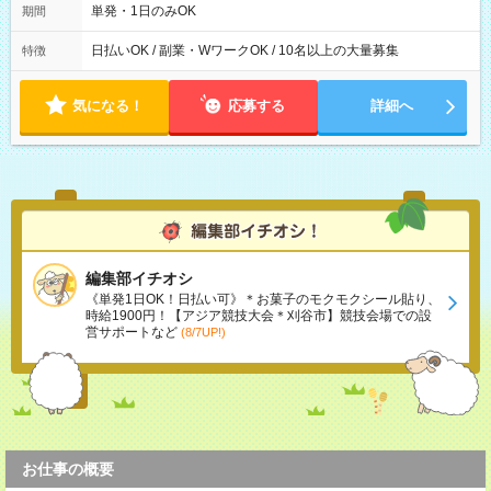
単発・1日のみOK
期間
日払いOK / 副業・WワークOK / 10名以上の大量募集
特徴
気になる！
応募する
詳細へ
編集部イチオシ
《単発1日OK！日払い可》＊お菓子のモクモクシール貼り、
時給1900円！【アジア競技大会＊刈谷市】競技会場での設
営サポートなど
(8/7UP!)
お仕事の概要