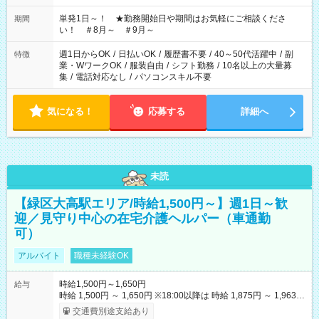
ださい！
単発1日～！ ★勤務開始日や期間はお気軽にご相談くださ
期間
い！ ＃8月～ ＃9月～
週1日からOK
/
日払いOK
/
履歴書不要
/
40～50代活躍中
/
副
特徴
業・WワークOK
/
服装自由
/
シフト勤務
/
10名以上の大量募
集
/
電話対応なし
/
パソコンスキル不要
気になる！
応募する
詳細へ
未読
【緑区大高駅エリア/時給1,500円～】週1日～歓
迎／見守り中心の在宅介護ヘルパー（車通勤
可）
アルバイト
職種未経験OK
時給1,500円～1,650円
給与
時給 1,500円 ～ 1,650円 ※18:00以降は 時給 1,875円 ～ 1,963円
（夜間割増手当含む） 【その他手当・待遇】 ・昇給：年1回（4
交通費別途支給あり
月） ・賞与：業績や年間勤務時間により支給あり ・資格手当：