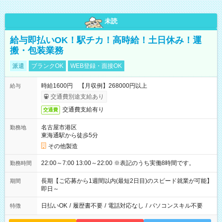
未読
給与即払いOK！駅チカ！高時給！土日休み！運
搬・包装業務
派遣
ブランクOK
WEB登録・面接OK
時給1600円 【月収例】268000円以上
給与
交通費別途支給あり
交通費支給有り
交通費
名古屋市港区
勤務地
東海通駅から徒歩5分
その他製造
22:00～7:00 13:00～22:00 ※表記のうち実働8時間です。
勤務時間
長期【ご応募から1週間以内(最短2日目)のスピード就業が可能】
期間
即日～
日払いOK
/
履歴書不要
/
電話対応なし
/
パソコンスキル不要
特徴