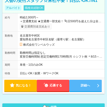
大会の受付スタッフ☆来社不要！日払いOK♪/N1
アルバイト
職種未経験OK
時給2,000円～
給与
＋交通費支給 ★交通費一部支給！ ┗1日500円を超えた分は全額
支給！ ※往復500円以内の方は自己負担となります ★日払い
交通費別途支給あり
OK！（規定あり） ┗働いたその日に現金GET♪ お仕事後はコン
ビニATMから 日払い分を引き落とせます！ 【試用期間】試用
名古屋市中村区
勤務地
期間なし
愛知県名古屋市中村区名駅（最寄り駅：名古屋駅）
株式会社ワンベルウッズ
勤務時間は指定なし
勤務時間
変形労働時間制 想定労働時間170時間/月 ☆シフト例 ＊8/15～
10/26 全日共通 08：00～12：00 17：00～21：00 ＊8/31
～9/19のみ下記シフトもあります！ 12：00～16：00 ＊9/6～
単発・1日のみOK
期間
10/6、10/11～26のみ下記シフトもあります！ 07：00～11：
00
日払いOK / 副業・WワークOK
特徴
気になる！
応募する
詳細へ