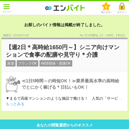
0
メニュー
気になる！
ログイン
お探しのバイト情報は掲載が終了しました。
掲載日 :2026
/
07
/
28
No.TCAR愛知_13・SNR2 【本社】
【週2日＊高時給1650円～】シニア向けマン
ションで食事の配膳や見守り＊介護
派遣
ブランクOK
WEB登録・面接OK
≪1日5時間～の時短OK！≫業界最高水準の高時給
でとにかく稼げる＊日払いもOK！
▼まるで高級マンションのような施設で働ける！ 人気の「サービ
...
もっとみる
あなたの閲覧履歴からのオススメ