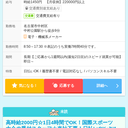
時給1450円 【月収例】220000円以上
給与
交通費別途支給あり
交通費支給有り
交通費
名古屋市中村区
勤務地
中村公園駅から徒歩9分
電子・機械系メーカー
8:50～17:30 ※表記のうち実働7時間40分です。
勤務時間
長期【ご応募から1週間以内(最短2日目)のスピード就業が可能】
期間
即日～
日払いOK
/
履歴書不要
/
電話対応なし
/
パソコンスキル不要
特徴
気になる！
応募する
詳細へ
未読
高時給2000円☆1日4時間でOK！国際スポーツ