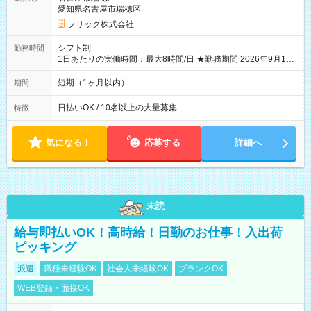
愛知県名古屋市瑞穂区
フリック株式会社
シフト制
勤務時間
1日あたりの実働時間：最大8時間/日 ★勤務期間 2026年9月16
日~2026年10月23日 短期勤務OK! 期間中フル勤務できる方優遇
※週3~5日勤務(勤務日数応相談) ※期間前から勤務スタートも可
短期（1ヶ月以内）
期間
能です! ★勤務時間 8:00~17:00(休憩1時間) ※現場により変動あ
り ※夜勤シフトあり
日払いOK / 10名以上の大量募集
特徴
気になる！
応募する
詳細へ
未読
給与即払いOK！高時給！日勤のお仕事！入出荷
ピッキング
派遣
職種未経験OK
社会人未経験OK
ブランクOK
WEB登録・面接OK