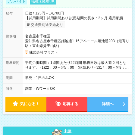
アルバイト
職種未経験OK
日給7,125円～14,700円
給与
【試用期間】試用期間あり 試用期間の長さ：3ヶ月 雇用形態、
給与は本採用時と同じです。
交通費別途支給あり
名古屋市千種区
勤務地
愛知県名古屋市千種区姫池通1-15アベニール姫池通203（最寄り
駅：東山線覚王山駅）
株式会社プラスト
平均労働時間：1週間あたり22時間 勤務日数は最大週２回とな
勤務時間
ります。 (1)22：00～翌5：00 (休憩あり) (2)17：00～翌9：
00 (休憩あり) ３６協定提出済 平均労働時間：1週間あたり22
時間 勤務日数は最大週２回となります。 (1)22：00～翌5：00
単発・1日のみOK
期間
(休憩あり) (2)17：00～翌9：00 (休憩あり) ３６協定提出済
副業・WワークOK
特徴
気になる！
応募する
詳細へ
未読