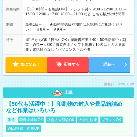
【1日3時間～も相談OK!】 ＜シフト例＞ 9:00～12:00 10:00～
勤務時間
15:00 12:00～17:00 18:00～21:00 など こちら以外の時間帯も
お気軽にご相談ください！
単発1日～！ ★勤務開始日や期間はお気軽にご相談くださ
期間
い！ ＃8月～ ＃9月～
週1日からOK
/
日払いOK
/
履歴書不要
/
40～50代活躍中
/
副
特徴
業・WワークOK
/
服装自由
/
シフト勤務
/
10名以上の大量募
集
/
電話対応なし
/
パソコンスキル不要
気になる！
応募する
詳細へ
掲載日：2026.08.08
未読
【50代も活躍中！】印刷物の封入や景品箱詰め
など作業はいろいろ
派遣
職種未経験OK
社会人未経験OK
大学生歓迎
ブランクOK
WEB登録・面接OK