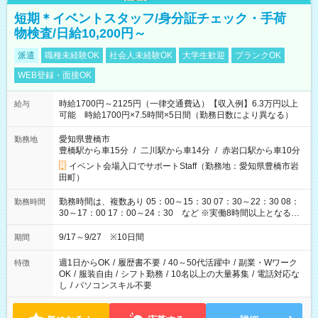
短期＊イベントスタッフ/身分証チェック・手荷
物検査/日給10,200円～
派遣
職種未経験OK
社会人未経験OK
大学生歓迎
ブランクOK
WEB登録・面接OK
時給1700円～2125円（一律交通費込）【収入例】6.3万円以上
給与
可能 時給1700円×7.5時間×5日間（勤務日数により異なる）
愛知県豊橋市
勤務地
豊橋駅から車15分
/
二川駅から車14分
/
赤岩口駅から車10分
イベント会場入口でサポートStaff（勤務地：愛知県豊橋市岩
田町）
勤務時間は、複数あり 05：00～15：30 07：30～22：30 08：
勤務時間
30～17：00 17：00～24：30 など ※実働8時間以上となる勤
務もあります。 【休憩】60分+他休憩あり 交替で取得します。
安全面に配慮しこまめな休憩があります。
9/17～9/27 ※10日間
期間
週1日からOK
/
履歴書不要
/
40～50代活躍中
/
副業・Wワーク
特徴
OK
/
服装自由
/
シフト勤務
/
10名以上の大量募集
/
電話対応な
し
/
パソコンスキル不要