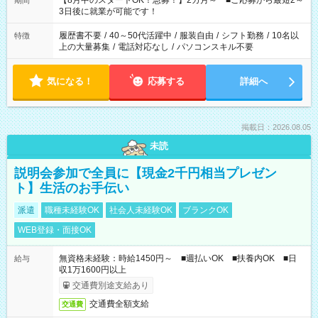
【8月中のスタートOK！急募！】2カ月～ ■ご応募から最短2～
期間
ね。 ※Wワーク希望の方へ 今ご覧のお仕事で希望する勤務時間
3日後に就業が可能です！
と、もう1つのお仕事の勤務時間。 合計で週40時間を超える場
合は応募できません。
履歴書不要
/
40～50代活躍中
/
服装自由
/
シフト勤務
/
10名以
特徴
上の大量募集
/
電話対応なし
/
パソコンスキル不要
気になる！
応募する
詳細へ
掲載日：2026.08.05
未読
説明会参加で全員に【現金2千円相当プレゼン
ト】生活のお手伝い
派遣
職種未経験OK
社会人未経験OK
ブランクOK
WEB登録・面接OK
無資格未経験：時給1450円～ ■週払いOK ■扶養内OK ■日
給与
収1万1600円以上
交通費別途支給あり
交通費全額支給
交通費