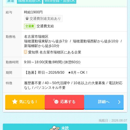
派遣
職種未経験OK
WEB登録・面接OK
時給1900円
給与
交通費別途支給あり
交通費支給
交通費
名古屋市瑞穂区
勤務地
瑞穂運動場東駅から徒歩7分
/
瑞穂運動場西駅から徒歩10分
/
新瑞橋駅から徒歩10分
愛知県 名古屋市瑞穂区にある企業
9:00～18:00(実働:8時間) (休憩60分)
勤務時間
【急募】即日～2026/9/30 ★8月～OK！
期間
履歴書不要
/
40～50代活躍中
/
10名以上の大量募集
/
電話対応
特徴
なし
/
パソコンスキル不要
気になる！
応募する
詳細へ
掲載日：2026.08.07
未読