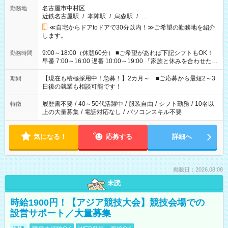
名古屋市中村区
勤務地
近鉄名古屋駅
/
本陣駅
/
烏森駅
/
…
≪自宅からドアtoドアで30分以内！≫ご希望の勤務地を紹介
します。
9:00～18:00（休憩60分） ■ご希望があれば下記シフトもOK！
勤務時間
早番 7:00～16:00 遅番 10:00～19:00 「家族と休みを合わせた
い」 「余裕を持って夕飯の準備がしたい」 「できれば残業はし
たくない」 など、ご希望を教えてくださいね。 ※Wワーク希望
【現在も積極採用中！急募！】2カ月～ ■ご応募から最短2～3
期間
の方へ 今ご覧のお仕事で希望する勤務時間と、もう1つのお仕事
日後の就業も相談可能です！
の勤務時間。 合計で週40時間を超える場合は応募できません。
履歴書不要
/
40～50代活躍中
/
服装自由
/
シフト勤務
/
10名以
特徴
上の大量募集
/
電話対応なし
/
パソコンスキル不要
気になる！
応募する
詳細へ
掲載日：2026.08.08
未読
時給1900円！【アジア競技大会】競技会場での
設営サポート／大量募集