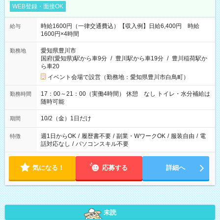
WEB登録・面接OK
時給1600円（一律交通費込）【収入例】日給6,400円 時給
給与
1600円×4時間
愛知県豊川市
勤務地
国府(愛知県)駅から車9分
/
豊川駅から車19分
/
豊川稲荷駅か
ら車20
イベント会場で設営（勤務地：愛知県豊川市白鳥町）
17：00～21：00（実働4時間） 休憩 なし トイレ・水分補給は
勤務時間
随時可能
10/2（金）1日だけ
期間
週1日からOK
/
履歴書不要
/
副業・WワークOK
/
服装自由
/
電
特徴
話対応なし
/
パソコンスキル不要
気になる！
応募する
詳細へ
未読