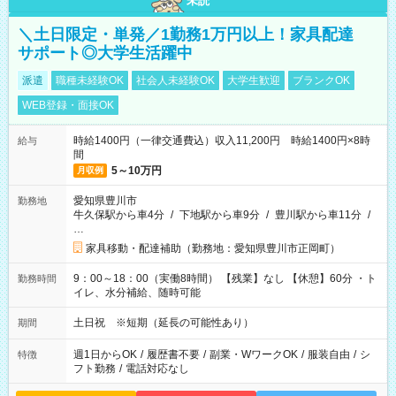
未読
＼土日限定・単発／1勤務1万円以上！家具配達
サポート◎大学生活躍中
派遣
職種未経験OK
社会人未経験OK
大学生歓迎
ブランクOK
WEB登録・面接OK
時給1400円（一律交通費込）収入11,200円 時給1400円×8時
給与
間
5～10万円
月収例
愛知県豊川市
勤務地
牛久保駅から車4分
/
下地駅から車9分
/
豊川駅から車11分
/
…
家具移動・配達補助（勤務地：愛知県豊川市正岡町）
9：00～18：00（実働8時間） 【残業】なし 【休憩】60分 ・ト
勤務時間
イレ、水分補給、随時可能
土日祝 ※短期（延長の可能性あり）
期間
週1日からOK
/
履歴書不要
/
副業・WワークOK
/
服装自由
/
シ
特徴
フト勤務
/
電話対応なし