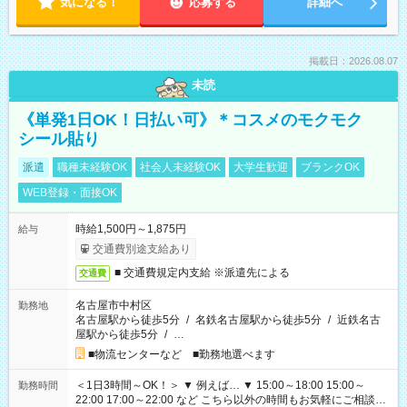
気になる！
応募する
詳細へ
掲載日：2026.08.07
未読
《単発1日OK！日払い可》＊コスメのモクモク
シール貼り
派遣
職種未経験OK
社会人未経験OK
大学生歓迎
ブランクOK
WEB登録・面接OK
時給1,500円～1,875円
給与
交通費別途支給あり
■ 交通費規定内支給 ※派遣先による
交通費
名古屋市中村区
勤務地
名古屋駅から徒歩5分
/
名鉄名古屋駅から徒歩5分
/
近鉄名古
屋駅から徒歩5分
/
…
■物流センターなど ■勤務地選べます
＜1日3時間～OK！＞ ▼ 例えば… ▼ 15:00～18:00 15:00～
勤務時間
22:00 17:00～22:00 など こちら以外の時間もお気軽にご相談く