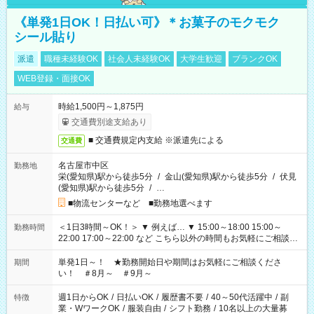
《単発1日OK！日払い可》＊お菓子のモクモク
シール貼り
派遣
職種未経験OK
社会人未経験OK
大学生歓迎
ブランクOK
WEB登録・面接OK
時給1,500円～1,875円
給与
交通費別途支給あり
■ 交通費規定内支給 ※派遣先による
交通費
名古屋市中区
勤務地
栄(愛知県)駅から徒歩5分
/
金山(愛知県)駅から徒歩5分
/
伏見
(愛知県)駅から徒歩5分
/
…
■物流センターなど ■勤務地選べます
＜1日3時間～OK！＞ ▼ 例えば… ▼ 15:00～18:00 15:00～
勤務時間
22:00 17:00～22:00 など こちら以外の時間もお気軽にご相談く
ださい！
単発1日～！ ★勤務開始日や期間はお気軽にご相談くださ
期間
い！ ＃8月～ ＃9月～
週1日からOK
/
日払いOK
/
履歴書不要
/
40～50代活躍中
/
副
特徴
業・WワークOK
/
服装自由
/
シフト勤務
/
10名以上の大量募