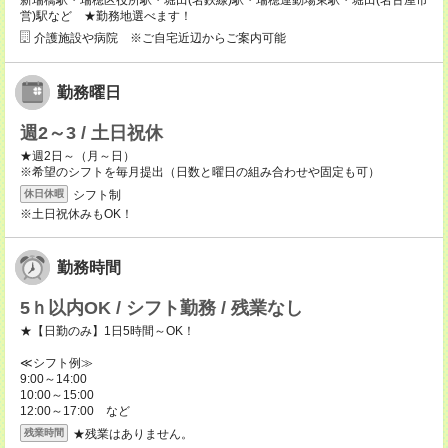
新瑞橋駅・瑞穂区役所駅・堀田(名鉄線)駅・瑞穂運動場東駅・堀田(名古屋市
営)駅など ★勤務地選べます！
介護施設や病院 ※ご自宅近辺からご案内可能
勤務曜日
週2～3 / 土日祝休
★週2日～（月～日）
※希望のシフトを毎月提出（日数と曜日の組み合わせや固定も可）
シフト制
休日休暇
※土日祝休みもOK！
勤務時間
5ｈ以内OK / シフト勤務 / 残業なし
★【日勤のみ】1日5時間～OK！
≪シフト例≫
9:00～14:00
10:00～15:00
12:00～17:00 など
★残業はありません。
残業時間