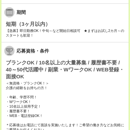
期間
短期（3ヶ月以内）
【急募】即日勤務OK！中旬～など開始日相談可 ★まずはお試し2カ月～の
スタートも歓迎！
応募資格・条件
ブランクOK / 10名以上の大量募集 / 履歴書不要 /
40～50代活躍中 / 副業・WワークOK / WEB登録・
面接OK
＜無資格・ブランクOK！＞
介護の経験をお持ちの方！
・年齢、学歴不問！
・WワークOK！
・10名以上採用予定！
・履歴書不要！
・WEB・電話登録OK！
＊応募後はお電話にて面談を実施いたします！ご希望の働き方などお気軽に
ご要望をお伝えください。