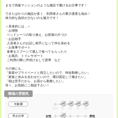
まるで高級マンションのような施設で働けるお仕事です！
できたばかりの施設が多く、利用者さんの要介護度も低め！
体力的な負担が少ないのも魅力です！
＜具体的には…＞
・お掃除
ベッドシーツの取り換え、お部屋の片づけ
・お話相手
入居者さんのお話し相手になって仲を深める
・お食事サポート
食事をスプーンで運んで食べてもらったり
・お風呂、トイレサポート
ご利用の際に声掛けをして誘導 など
その他にも...
「家庭やプライベートと両立したいので、時短勤務したい」
「家族と休みを合わせたいので、曜日固定して働きたい」
「朝は苦手だから、お昼から勤務したい」
等々、お気軽にご相談下さい！
職場の雰囲気
年齢層
20代
30
40
50
60
男女比率
女性
男性