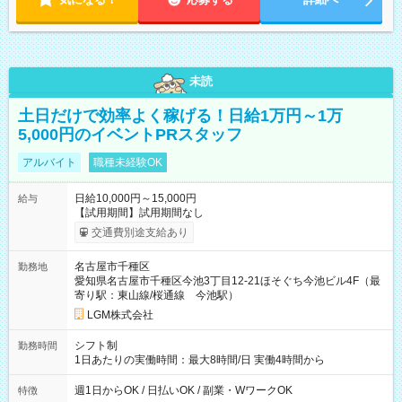
未読
土日だけで効率よく稼げる！日給1万円～1万
5,000円のイベントPRスタッフ
アルバイト
職種未経験OK
日給10,000円～15,000円
給与
【試用期間】試用期間なし
交通費別途支給あり
名古屋市千種区
勤務地
愛知県名古屋市千種区今池3丁目12-21ほそぐち今池ビル4F（最
寄り駅：東山線/桜通線 今池駅）
LGM株式会社
シフト制
勤務時間
1日あたりの実働時間：最大8時間/日 実働4時間から
週1日からOK / 日払いOK / 副業・WワークOK
特徴