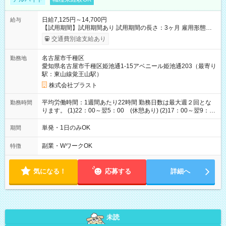
日給7,125円～14,700円
給与
【試用期間】試用期間あり 試用期間の長さ：3ヶ月 雇用形態、
給与は本採用時と同じです。
交通費別途支給あり
名古屋市千種区
勤務地
愛知県名古屋市千種区姫池通1-15アベニール姫池通203（最寄り
駅：東山線覚王山駅）
株式会社プラスト
平均労働時間：1週間あたり22時間 勤務日数は最大週２回とな
勤務時間
ります。 (1)22：00～翌5：00 (休憩あり) (2)17：00～翌9：
00 (休憩あり) ３６協定提出済 平均労働時間：1週間あたり22
時間 勤務日数は最大週２回となります。 (1)22：00～翌5：00
単発・1日のみOK
期間
(休憩あり) (2)17：00～翌9：00 (休憩あり) ３６協定提出済
副業・WワークOK
特徴
気になる！
応募する
詳細へ
未読