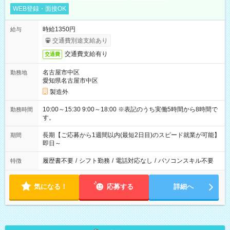
WEB登録・面接OK
時給1350円
給与
交通費別途支給あり
交通費支給有り
交通費
名古屋市中区
勤務地
愛知県名古屋市中区
製造外
10:00～15:30 9:00～18:00 ※表記のうち実働5時間から8時間で
勤務時間
す。
長期【ご応募から1週間以内(最短2日目)のスピード就業が可能】
期間
即日～
履歴書不要
/
シフト勤務
/
電話対応なし
/
パソコンスキル不要
特徴
気になる！
応募する
詳細へ