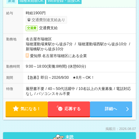
派遣
職種未経験OK
WEB登録・面接OK
時給1900円
給与
交通費別途支給あり
交通費支給
交通費
名古屋市瑞穂区
勤務地
瑞穂運動場東駅から徒歩7分
/
瑞穂運動場西駅から徒歩10分
/
新瑞橋駅から徒歩10分
愛知県 名古屋市瑞穂区にある企業
9:00～18:00(実働:8時間) (休憩60分)
勤務時間
【急募】即日～2026/9/30 ★8月～OK！
期間
履歴書不要
/
40～50代活躍中
/
10名以上の大量募集
/
電話対応
特徴
なし
/
パソコンスキル不要
気になる！
応募する
詳細へ
掲載日：2026.08.07
未読