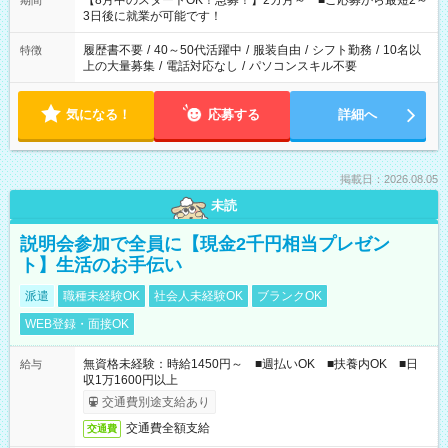
【8月中のスタートOK！急募！】2カ月～ ■ご応募から最短2～
期間
ね。 ※Wワーク希望の方へ 今ご覧のお仕事で希望する勤務時間
3日後に就業が可能です！
と、もう1つのお仕事の勤務時間。 合計で週40時間を超える場
合は応募できません。
履歴書不要
/
40～50代活躍中
/
服装自由
/
シフト勤務
/
10名以
特徴
上の大量募集
/
電話対応なし
/
パソコンスキル不要
気になる！
応募する
詳細へ
掲載日：2026.08.05
未読
説明会参加で全員に【現金2千円相当プレゼン
ト】生活のお手伝い
派遣
職種未経験OK
社会人未経験OK
ブランクOK
WEB登録・面接OK
無資格未経験：時給1450円～ ■週払いOK ■扶養内OK ■日
給与
収1万1600円以上
交通費別途支給あり
交通費全額支給
交通費