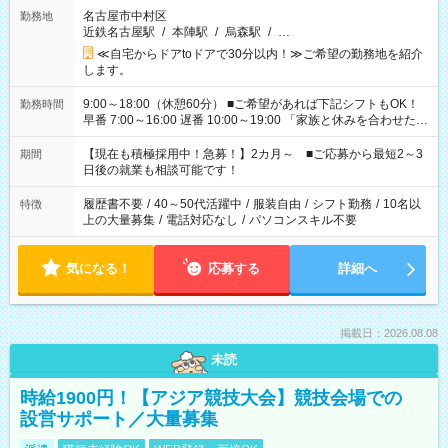
名古屋市中村区
勤務地
近鉄名古屋駅
/
本陣駅
/
烏森駅
/
…
≪自宅からドアtoドアで30分以内！≫ご希望の勤務地を紹介
します。
9:00～18:00（休憩60分） ■ご希望があれば下記シフトもOK！
勤務時間
早番 7:00～16:00 遅番 10:00～19:00 「家族と休みを合わせた
い」 「余裕を持って夕飯の準備がしたい」 「できれば残業はし
たくない」 など、ご希望を教えてくださいね。 ※Wワーク希望
【現在も積極採用中！急募！】2カ月～ ■ご応募から最短2～3
期間
の方へ 今ご覧のお仕事で希望する勤務時間と、もう1つのお仕事
日後の就業も相談可能です！
の勤務時間。 合計で週40時間を超える場合は応募できません。
履歴書不要
/
40～50代活躍中
/
服装自由
/
シフト勤務
/
10名以
特徴
上の大量募集
/
電話対応なし
/
パソコンスキル不要
気になる！
応募する
詳細へ
掲載日：2026.08.08
未読
時給1900円！【アジア競技大会】競技会場での
設営サポート／大量募集