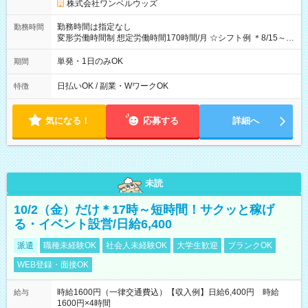
株式会社ワンベルウッズ
勤務時間は指定なし
勤務時間
変形労働時間制 想定労働時間170時間/月 ☆シフト例 ＊8/15～
10/26 全日共通 08：00～12：00 17：00～21：00 ＊8/31
～9/19のみ下記シフトもあります！ 12：00～16：00 ＊9/6～
単発・1日のみOK
期間
10/6、10/11～26のみ下記シフトもあります！ 07：00～11：
00
日払いOK / 副業・WワークOK
特徴
気になる！
応募する
詳細へ
未読
10/2（金）だけ＊17時～短時間！サクッと稼げ
る・イベント設営/日給6,400
派遣
職種未経験OK
社会人未経験OK
大学生歓迎
ブランクOK
WEB登録・面接OK
時給1600円（一律交通費込）【収入例】日給6,400円 時給
給与
1600円×4時間