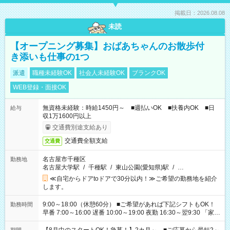
掲載日：2026.08.08
未読
【オープニング募集】おばあちゃんのお散歩付
き添いも仕事の1つ
派遣
職種未経験OK
社会人未経験OK
ブランクOK
WEB登録・面接OK
無資格未経験：時給1450円～ ■週払いOK ■扶養内OK ■日
給与
収1万1600円以上
交通費別途支給あり
交通費全額支給
交通費
名古屋市千種区
勤務地
名古屋大学駅
/
千種駅
/
東山公園(愛知県)駅
/
…
≪自宅からドアtoドアで30分以内！≫ご希望の勤務地を紹介
します。
9:00～18:00（休憩60分） ■ご希望があれば下記シフトもOK！
勤務時間
早番 7:00～16:00 遅番 10:00～19:00 夜勤 16:30～翌9:30 「家族
と休みを合わせたい」 「余裕を持って夕飯の準備がしたい」
「できれば残業はしたくない」 など、ご希望を教えてください