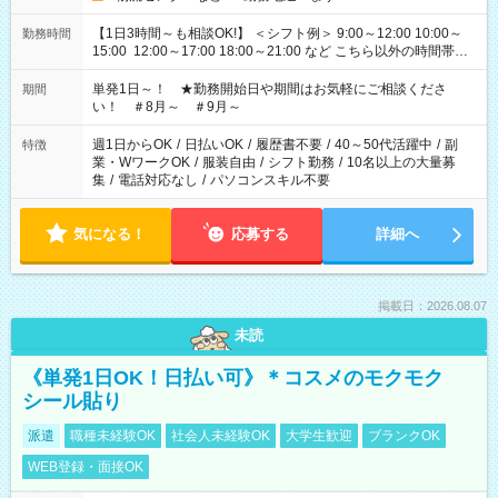
【1日3時間～も相談OK!】 ＜シフト例＞ 9:00～12:00 10:00～
勤務時間
15:00 12:00～17:00 18:00～21:00 など こちら以外の時間帯も
お気軽にご相談ください！
単発1日～！ ★勤務開始日や期間はお気軽にご相談くださ
期間
い！ ＃8月～ ＃9月～
週1日からOK
/
日払いOK
/
履歴書不要
/
40～50代活躍中
/
副
特徴
業・WワークOK
/
服装自由
/
シフト勤務
/
10名以上の大量募
集
/
電話対応なし
/
パソコンスキル不要
気になる！
応募する
詳細へ
掲載日：2026.08.07
未読
《単発1日OK！日払い可》＊コスメのモクモク
シール貼り
派遣
職種未経験OK
社会人未経験OK
大学生歓迎
ブランクOK
WEB登録・面接OK