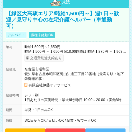
未読
【緑区大高駅エリア/時給1,500円～】週1日～歓
迎／見守り中心の在宅介護ヘルパー（車通勤
可）
アルバイト
職種未経験OK
時給1,500円～1,650円
給与
時給 1,500円 ～ 1,650円 ※18:00以降は 時給 1,875円 ～ 1,963円
（夜間割増手当含む） 【その他手当・待遇】 ・昇給：年1回（4
交通費別途支給あり
月） ・賞与：業績や年間勤務時間により支給あり ・資格手当：
保有資格に応じて支給 ・交通費：実費支給（1日上限870円ま
名古屋市昭和区
勤務地
で） ・マイカー通勤可（駐車場あり） 【試用期間】試用期間な
愛知県名古屋市昭和区阿由知通三丁目23番地（最寄り駅：地下
し
鉄御器所駅）
有限会社伊藤ケアサービス
シフト制
勤務時間
1日あたりの実働時間：最大8時間/日 10:00～20:00（実働8時間
／休憩2時間） ★毎週【水曜日】【土曜日】【日曜日】のいずれ
か、または複数日勤務できる方歓迎！ ★「他の曜日で働きた
単発・1日のみOK
期間
い」「別のお仕事を希望したい」という方も柔軟に調整可能で
す。ご応募時にご遠慮なくご相談ください。 ※残業は原則あり
週1日からOK / 日払いOK / 副業・WワークOK
特徴
ません。