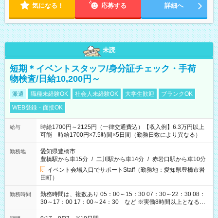
気になる！
応募する
詳細へ
未読
短期＊イベントスタッフ/身分証チェック・手荷
物検査/日給10,200円～
派遣
職種未経験OK
社会人未経験OK
大学生歓迎
ブランクOK
WEB登録・面接OK
時給1700円～2125円（一律交通費込）【収入例】6.3万円以上
給与
可能 時給1700円×7.5時間×5日間（勤務日数により異なる）
愛知県豊橋市
勤務地
豊橋駅から車15分
/
二川駅から車14分
/
赤岩口駅から車10分
イベント会場入口でサポートStaff（勤務地：愛知県豊橋市岩
田町）
勤務時間は、複数あり 05：00～15：30 07：30～22：30 08：
勤務時間
30～17：00 17：00～24：30 など ※実働8時間以上となる勤
務もあります。 【休憩】60分+他休憩あり 交替で取得します。
安全面に配慮しこまめな休憩があります。