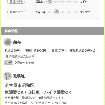
職場の様子
活気あり
しずか
仕事の仕方
テキパキ
コツコツ
募集情報
給与
時給1650円～ 夜勤時給2000円～ 日収3万円～（夜勤時給2000円×15h）
交通費別途支給あり
交通費全額支給
交通費
勤務地
名古屋市昭和区
車通勤OK / 自転車・バイク通勤OK
八事日赤駅・荒畑駅など ★勤務地選べます！
介護施設や病院 ※ご自宅近辺からご案内可能