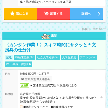
集
/
電話対応なし
/
パソコンスキル不要
気になる！
応募する
詳細へ
掲載日：2026.08.07
未読
〈カンタン作業！〉スキマ時間にサクッと＊文
房具の仕分け
派遣
職種未経験OK
社会人未経験OK
大学生歓迎
ブランクOK
WEB登録・面接OK
時給1,500円～1,875円
給与
交通費別途支給あり
■ 交通費規定内支給 ※派遣先による
交通費
名古屋市千種区
勤務地
星ケ丘(愛知県)駅から徒歩5分
/
名古屋大学駅から徒歩5分
/
今
池(愛知県)駅から徒歩5分
/
…
■物流センターなど ■勤務地選べます