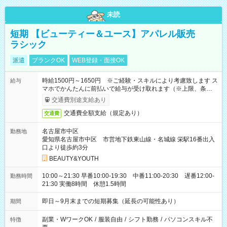
未読
短期 【ビューティー＆ユース】アパレル販売
ラシック
派遣
ブランクOK
WEB登録・面接OK
時給1500円～1650円 ※ご経験・スキルにより考慮致します ス
給与
マホでかんたんに前払いで給与が受け取れます（※上限、条件
あり）
交通費別途支給あり
交通費全額支給（規定あり）
交通費
名古屋市中区
勤務地
愛知県名古屋市中区 市営地下鉄東山線・名城線 栄駅16番出入
口より徒歩約3分
BEAUTY&YOUTH
10:00～21:30 早番10:00-19:30 中番11:00-20:30 遅番12:00-
勤務時間
21:30 実働8時間 休憩1.5時間
即日～9月末までの短期募集（延長の可能性あり）
期間
副業・WワークOK
/
服装自由
/
シフト勤務
/
パソコンスキル不
特徴