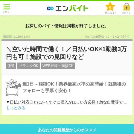
0
メニュー
気になる！
ログイン
お探しのバイト情報は掲載が終了しました。
掲載日 :2026
/
08
/
04
No.TCAR愛知_49・SKG【本社】
＼空いた時間で働く！／日払いOK×1勤務3万
円も可！施設での見回りなど
派遣
ブランクOK
WEB登録・面接OK
週1日～相談OK！業界最高水準の高時給！就業後の
フォローも手厚く安心！
▼日払い対応〇とにかくすぐに収入がほしい方必見！急な出費等で
...
もっとみる
あなたの閲覧履歴からのオススメ