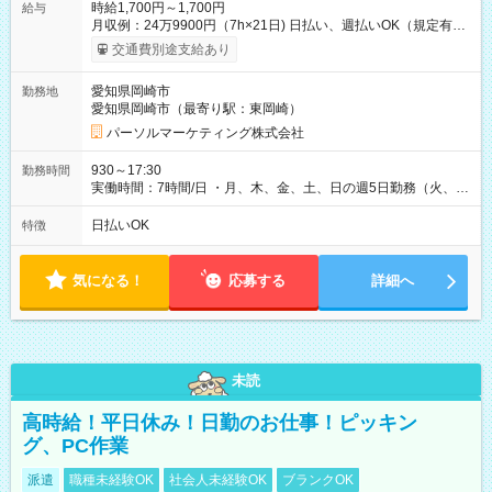
時給1,700円～1,700円
給与
月収例：24万9900円（7h×21日) 日払い、週払いOK（規定有
り） 【試用期間】試用期間なし
交通費別途支給あり
愛知県岡崎市
勤務地
愛知県岡崎市（最寄り駅：東岡崎）
パーソルマーケティング株式会社
930～17:30
勤務時間
実働時間：7時間/日 ・月、木、金、土、日の週5日勤務（火、水
は固定休です／夏季、年末年始等、長期休暇有り！） ・ワンシ
フト！ 残業ほぼナシ（0～5h/月）
日払いOK
特徴
気になる！
応募する
詳細へ
未読
高時給！平日休み！日勤のお仕事！ピッキン
グ、PC作業
派遣
職種未経験OK
社会人未経験OK
ブランクOK