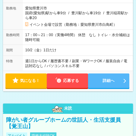
愛知県豊川市
勤務地
国府(愛知県)駅から車9分
/
豊川駅から車19分
/
豊川稲荷駅か
ら車20
イベント会場で設営（勤務地：愛知県豊川市白鳥町）
17：00～21：00（実働4時間） 休憩 なし トイレ・水分補給は
勤務時間
随時可能
10/2（金）1日だけ
期間
週1日からOK
/
履歴書不要
/
副業・WワークOK
/
服装自由
/
電
特徴
話対応なし
/
パソコンスキル不要
気になる！
応募する
詳細へ
未読
障がい者グループホームの世話人・生活支援員
【覚王山】
アルバイト
職種未経験OK