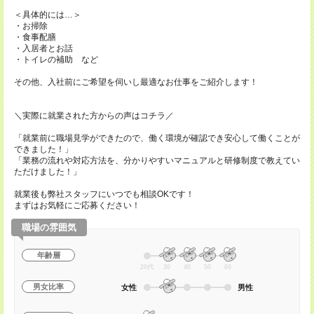
＜具体的には…＞
・お掃除
・食事配膳
・入居者とお話
・トイレの補助 など
その他、入社前にご希望を伺いし最適なお仕事をご紹介します！
＼実際に就業された方からの声はコチラ／
「就業前に職場見学ができたので、働く環境が確認でき安心して働くことが
できました！」
「業務の流れや対応方法を、分かりやすいマニュアルと研修制度で教えてい
ただけました！」
就業後も弊社スタッフにいつでも相談OKです！
まずはお気軽にご応募ください！
職場の雰囲気
年齢層
20代
30
40
50
60
男女比率
女性
男性