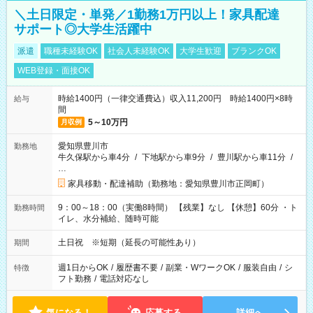
＼土日限定・単発／1勤務1万円以上！家具配達
サポート◎大学生活躍中
派遣
職種未経験OK
社会人未経験OK
大学生歓迎
ブランクOK
WEB登録・面接OK
時給1400円（一律交通費込）収入11,200円 時給1400円×8時
給与
間
5～10万円
月収例
愛知県豊川市
勤務地
牛久保駅から車4分
/
下地駅から車9分
/
豊川駅から車11分
/
…
家具移動・配達補助（勤務地：愛知県豊川市正岡町）
9：00～18：00（実働8時間） 【残業】なし 【休憩】60分 ・ト
勤務時間
イレ、水分補給、随時可能
土日祝 ※短期（延長の可能性あり）
期間
週1日からOK
/
履歴書不要
/
副業・WワークOK
/
服装自由
/
シ
特徴
フト勤務
/
電話対応なし
気になる！
応募する
詳細へ