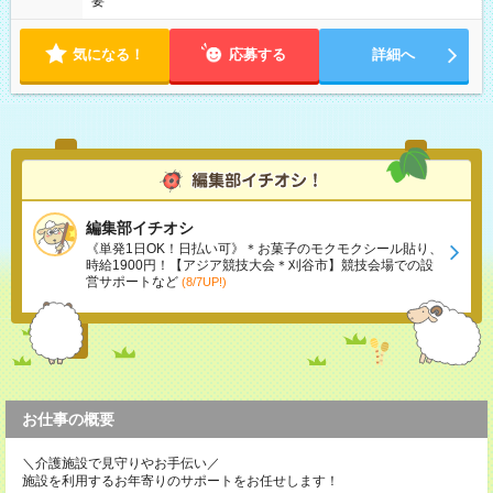
要
気になる！
応募する
詳細へ
編集部イチオシ
《単発1日OK！日払い可》＊お菓子のモクモクシール貼り、
時給1900円！【アジア競技大会＊刈谷市】競技会場での設
営サポートなど
(8/7UP!)
お仕事の概要
＼介護施設で見守りやお手伝い／
施設を利用するお年寄りのサポートをお任せします！