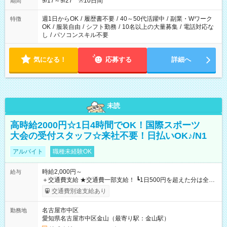
9/17～9/27 ※10日間
期間
週1日からOK
/
履歴書不要
/
40～50代活躍中
/
副業・Wワーク
特徴
OK
/
服装自由
/
シフト勤務
/
10名以上の大量募集
/
電話対応な
し
/
パソコンスキル不要
気になる！
応募する
詳細へ
未読
高時給2000円☆1日4時間でOK！国際スポーツ
大会の受付スタッフ☆来社不要！日払いOK♪/N1
アルバイト
職種未経験OK
時給2,000円～
給与
＋交通費支給 ★交通費一部支給！ ┗1日500円を超えた分は全額
支給！ ※往復500円以内の方は自己負担となります ★日払い
交通費別途支給あり
OK！（規定あり） ┗働いたその日に現金GET♪ お仕事後はコン
ビニATMから 日払い分を引き落とせます！ 【試用期間】試用
名古屋市中区
勤務地
期間なし
愛知県名古屋市中区金山（最寄り駅：金山駅）