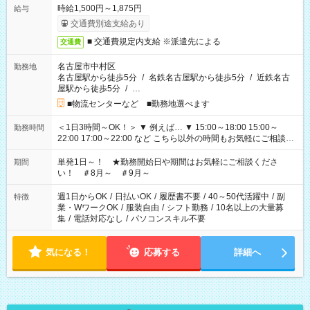
時給1,500円～1,875円
給与
交通費別途支給あり
■ 交通費規定内支給 ※派遣先による
交通費
名古屋市中村区
勤務地
名古屋駅から徒歩5分
/
名鉄名古屋駅から徒歩5分
/
近鉄名古
屋駅から徒歩5分
/
…
■物流センターなど ■勤務地選べます
＜1日3時間～OK！＞ ▼ 例えば… ▼ 15:00～18:00 15:00～
勤務時間
22:00 17:00～22:00 など こちら以外の時間もお気軽にご相談く
ださい！
単発1日～！ ★勤務開始日や期間はお気軽にご相談くださ
期間
い！ ＃8月～ ＃9月～
週1日からOK
/
日払いOK
/
履歴書不要
/
40～50代活躍中
/
副
特徴
業・WワークOK
/
服装自由
/
シフト勤務
/
10名以上の大量募
集
/
電話対応なし
/
パソコンスキル不要
気になる！
応募する
詳細へ