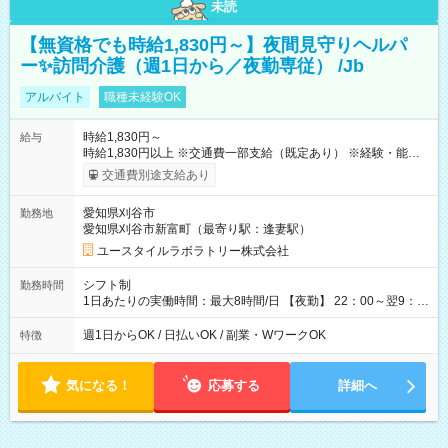
未読
【無資格でも時給1,830円～】夜間見守りヘルパ
ー✨訪問介護（週1日から／夜勤専従） /Jb
アルバイト
職種未経験OK
時給1,830円～
給与
時給1,830円以上 ※交通費一部支給（既定あり） ※経験・能力を
考慮して決定します 【収入例】 週1回勤務の場合：1,830円×8時
交通費別途支給あり
間×4回=5万8,560円 週3回勤務の場合：1,830円×8時間×12回
=17万5,680円 【試用期間】試用期間あり 試用期間の長さ：2ヶ
愛知県刈谷市
勤務地
月 ※ 雇用形態と給与に、本採用時と異なる部分があります。 雇
愛知県刈谷市新富町（最寄り駅：逢妻駅）
用形態：本採用時と同じです。 給与：時給 1,570円以上
ユースタイルラボラトリー株式会社
シフト制
勤務時間
1日あたりの実働時間：最大8時間/日 【夜勤】 22：00～翌9：
00 ※週1日～OK ／ 夜勤専従 ＊＊ 勤務時間例 ＊＊ ■22時か
ら翌7時 ■23時から翌8時 ■24時から翌9時 など ※上記の時間
週1日からOK / 日払いOK / 副業・WワークOK
特徴
内で8時間勤務（休憩1時間）ご利用者様により、時間は異なり
ます。 ※曜日固定（毎週同じ曜日での勤務となります）
気になる！
応募する
詳細へ