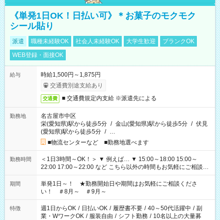
《単発1日OK！日払い可》＊お菓子のモクモク
シール貼り
派遣
職種未経験OK
社会人未経験OK
大学生歓迎
ブランクOK
WEB登録・面接OK
時給1,500円～1,875円
給与
交通費別途支給あり
■ 交通費規定内支給 ※派遣先による
交通費
名古屋市中区
勤務地
栄(愛知県)駅から徒歩5分
/
金山(愛知県)駅から徒歩5分
/
伏見
(愛知県)駅から徒歩5分
/
…
■物流センターなど ■勤務地選べます
＜1日3時間～OK！＞ ▼ 例えば… ▼ 15:00～18:00 15:00～
勤務時間
22:00 17:00～22:00 など こちら以外の時間もお気軽にご相談く
ださい！
単発1日～！ ★勤務開始日や期間はお気軽にご相談くださ
期間
い！ ＃8月～ ＃9月～
週1日からOK
/
日払いOK
/
履歴書不要
/
40～50代活躍中
/
副
特徴
業・WワークOK
/
服装自由
/
シフト勤務
/
10名以上の大量募