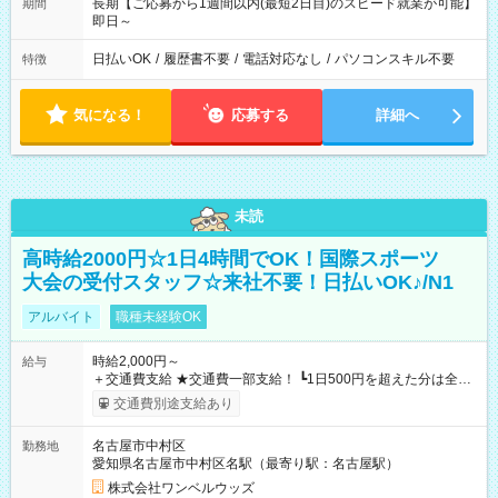
長期【ご応募から1週間以内(最短2日目)のスピード就業が可能】
期間
即日～
日払いOK
/
履歴書不要
/
電話対応なし
/
パソコンスキル不要
特徴
気になる！
応募する
詳細へ
未読
高時給2000円☆1日4時間でOK！国際スポーツ
大会の受付スタッフ☆来社不要！日払いOK♪/N1
アルバイト
職種未経験OK
時給2,000円～
給与
＋交通費支給 ★交通費一部支給！ ┗1日500円を超えた分は全額
支給！ ※往復500円以内の方は自己負担となります ★日払い
交通費別途支給あり
OK！（規定あり） ┗働いたその日に現金GET♪ お仕事後はコン
ビニATMから 日払い分を引き落とせます！ 【試用期間】試用
名古屋市中村区
勤務地
期間なし
愛知県名古屋市中村区名駅（最寄り駅：名古屋駅）
株式会社ワンベルウッズ