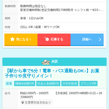
勤務時間は指定なし
勤務時間
変形労働時間制 想定労働時間170時間/月 ☆シフト例 ＊8/15～
10/26 全日共通 08：00～12：00 17：00～21：00 ＊8/31
～9/19のみ下記シフトもあります！ 12：00～16：00 ＊9/6～
単発・1日のみOK
期間
10/6、10/11～26のみ下記シフトもあります！ 07：00～11：
00
日払いOK / 副業・WワークOK
特徴
気になる！
応募する
詳細へ
未読
【駅から車で5分！電車・バス通勤もOK♪】お菓
子作りや見守りメイン！
派遣
職種未経験OK
社会人未経験OK
大学生歓迎
ブランクOK
時給1300円～1600円 【月収例】1600円×8時間×21日＝26
給与
万8800円
交通費別途支給あり