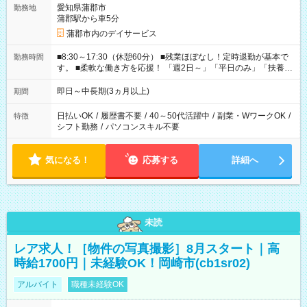
愛知県蒲郡市
勤務地
蒲郡駅から車5分
蒲郡市内のデイサービス
■8:30～17:30（休憩60分） ■残業ほぼなし！定時退勤が基本で
勤務時間
す。 ■柔軟な働き方を応援！ 「週2日～」「平日のみ」「扶養内
勤務」など、あなたの生活に合わせた相談が可能。 無理な連勤
もありませんので、自分のペースを大切にしながら、長く安心
即日～中長期(3ヵ月以上)
期間
して働ける環境です。 夕飯の準備や家族との時間もしっかり確
保できるため、主婦（夫）の方も無理なく続けていただけま
日払いOK
/
履歴書不要
/
40～50代活躍中
/
副業・WワークOK
/
特徴
す。
シフト勤務
/
パソコンスキル不要
気になる！
応募する
詳細へ
未読
レア求人！［物件の写真撮影］8月スタート｜高
時給1700円｜未経験OK！岡崎市(cb1sr02)
アルバイト
職種未経験OK