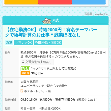
掲載日：2026.08.07
未読
【在宅勤務OK】時給2000円！有名テーマパー
クで給与計算のお仕事＊残業ほぼなし
派遣
ブランクOK
WEB登録・面接OK
時給2000円 月収例 30万円 時給2000円×実働7h30m×週5日×4
給与
週 ※月収例を保証するものではありません。
交通費別途支給あり
1ヶ月3万円を上限として実費支給
交通費
30万円～
月収例
大阪市此花区
勤務地
ユニバーサルシティ駅から徒歩5分
ホテル・レジャ－業
09:30-18:00（休憩60分）実働7時間30分（残業少なめ！）
勤務時間
即日～長期 ※開始日相談OK
期間