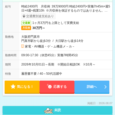
時給2400円 月収例 39万9000円 時給2400円×実働7h45m×週5
給与
日×4週+残業10h ※月収例を保証するものではありません。※給
与即受取りサービス利用可（利用条件有）
交通費別途支給あり
1ヶ月3万円を上限として実費支給
交通費
30万円～
月収例
大阪府門真市
勤務地
門真市駅から徒歩3分
/
大日駅から徒歩14分
家電・AV機器・ゲ－ム機器メ－カ－
09:00-17:30（休憩45分）実働7時間45分
勤務時間
2026年10月01日～長期 ※開始日相談OK ※10月～
期間
履歴書不要
/
40～50代活躍中
特徴
気になる！
応募する
詳細へ
掲載日：2026.08.07
未読