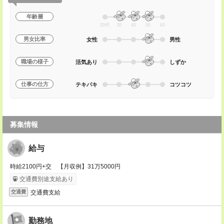
年齢層
20代
30
40
50
60
男女比率
女性
男性
職場の様子
活気あり
しずか
仕事の仕方
テキパキ
コツコツ
募集情報
給与
時給2100円+交 【月収例】31万5000円
交通費別途支給あり
交通費支給
交通費
勤務地