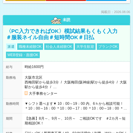
掲載日：2026.08.06
未読
〈PC入力できればOK〉模試結果もくもく入力
＃服装ネイル自由＃短時間OK＃日払
派遣
職種未経験OK
社会人未経験OK
大学生歓迎
ブランクOK
WEB登録・面接OK
時給1600円
給与
大阪市北区
勤務地
西梅田駅から徒歩3分
/
大阪梅田(阪神線)駅から徒歩4分
/
大阪
駅から徒歩4分
/
…
大手事務センター
▼シフト選べます▼ 10：00～19：00 内、6ｈから相談可能！
勤務時間
＊10：00～16：00 ＊10：00～17：00 ＊10：00～18：00 ＊
11：00～19：00 ＊12：00～19：00 ＊13：00～19：00
【急募】8月～、9月～、10月～ ご相談OKです ＃2カ月～短
期間
期相談OK！