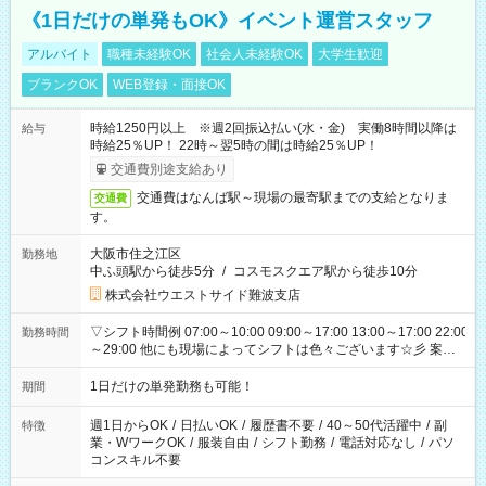
《1日だけの単発もOK》イベント運営スタッフ
アルバイト
職種未経験OK
社会人未経験OK
大学生歓迎
ブランクOK
WEB登録・面接OK
時給1250円以上 ※週2回振込払い(水・金) 実働8時間以降は
給与
時給25％UP！ 22時～翌5時の間は時給25％UP！
交通費別途支給あり
交通費はなんば駅～現場の最寄駅までの支給となりま
交通費
す。
大阪市住之江区
勤務地
中ふ頭駅から徒歩5分
/
コスモスクエア駅から徒歩10分
株式会社ウエストサイド難波支店
▽シフト時間例 07:00～10:00 09:00～17:00 13:00～17:00 22:00
勤務時間
～29:00 他にも現場によってシフトは色々ございます☆彡 案件
次第では午前中で終わるお仕事も...！
1日だけの単発勤務も可能！
期間
週1日からOK
/
日払いOK
/
履歴書不要
/
40～50代活躍中
/
副
特徴
業・WワークOK
/
服装自由
/
シフト勤務
/
電話対応なし
/
パソ
コンスキル不要