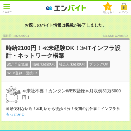
0
メニュー
気になる！
ログイン
お探しのバイト情報は掲載が終了しました。
掲載日 :2026
/
05
/
24
No.SSITWA08902
時給2100円！≪未経験OK！≫ITインフラ設
計・ネットワーク構築
紹介予定派遣
職種未経験OK
社会人未経験OK
ブランクOK
WEB登録・面接OK
≪来社不要！カンタンWEB登録≫月収例31万5000
円！
通勤便利な駅近！本町駅から徒歩４分！長期のお仕事！インフラ系
...
もっとみる