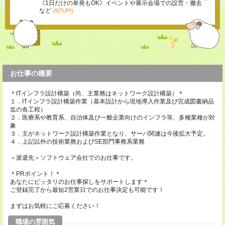
《1日だけの単発もOK》イベントや展示会場での設営・撤去
など
(8/7UP!)
お仕事の概要
＊ITインフラ設計構築（尚、主業務はネットワーク設計構築）＊
１．ITインフラ設計構築作業（基本設計から現地導入作業及び完成図書納品
迄の各工程）
２．医療系や教育系、自治体及び一般企業向けのインフラ等、多種業種が対
象
３．主がネットワーク設計構築作業となり、サーバ関連は今後拡大予定。
４．上記以外の技術業務およびSE部門事務系業務
＜派遣先＞ソフトウェア会社でのお仕事です。
＊PRポイント！＊
あなたにピッタリのお仕事探しをサポートします＊
ご登録完了から最短2営業日でのお仕事決定も可能です！
まずはお気軽にご応募ください！
職場の雰囲気