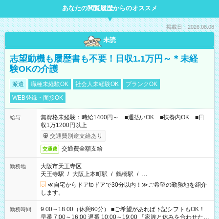
あなたの閲覧履歴からのオススメ
掲載日：2026.08.08
未読
志望動機も履歴書も不要！日収1.1万円～＊未経
験OKの介護
派遣
職種未経験OK
社会人未経験OK
ブランクOK
WEB登録・面接OK
無資格未経験：時給1400円～ ■週払いOK ■扶養内OK ■日
給与
収1万1200円以上
交通費別途支給あり
交通費全額支給
交通費
大阪市天王寺区
勤務地
天王寺駅
/
大阪上本町駅
/
鶴橋駅
/
…
≪自宅からドアtoドアで30分以内！≫ご希望の勤務地を紹介
します。
9:00～18:00（休憩60分） ■ご希望があれば下記シフトもOK！
勤務時間
早番 7:00～16:00 遅番 10:00～19:00 「家族と休みを合わせた