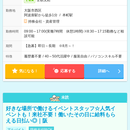
全額支給
交通費
大阪市西区
勤務地
阿波座駅から徒歩1分
/
本町駅
持株会社・資産管理
09:00～17:00(実働7時間 休憩1時間) ※8:30～17:15勤務など相
勤務時間
談可能
【急募】即日～長期 ※8月～！
期間
履歴書不要
/
40～50代活躍中
/
服装自由
/
パソコンスキル不要
特徴
気になる！
応募する
詳細へ
未読
好きな場所で働けるイベントスタッフ☆人気イ
ベントも！来社不要！働いたその日に給料もら
える日払い◎｜阪
アルバイト
職種未経験OK