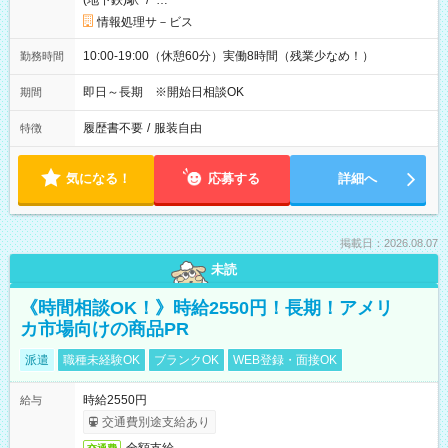
(地下鉄)駅
/
…
情報処理サ－ビス
10:00-19:00（休憩60分）実働8時間（残業少なめ！）
勤務時間
即日～長期 ※開始日相談OK
期間
履歴書不要
/
服装自由
特徴
気になる！
応募する
詳細へ
掲載日：2026.08.07
未読
《時間相談OK！》時給2550円！長期！アメリ
カ市場向けの商品PR
派遣
職種未経験OK
ブランクOK
WEB登録・面接OK
時給2550円
給与
交通費別途支給あり