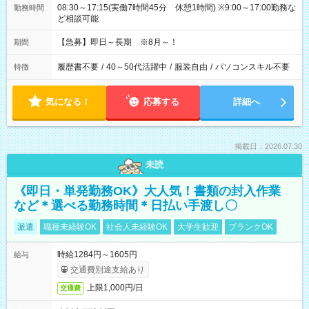
08:30～17:15(実働7時間45分 休憩1時間) ※9:00～17:00勤務な
勤務時間
ど相談可能
【急募】即日～長期 ※8月～！
期間
履歴書不要
/
40～50代活躍中
/
服装自由
/
パソコンスキル不要
特徴
気になる！
応募する
詳細へ
掲載日：2026.07.30
未読
《即日・単発勤務OK》大人気！書類の封入作業
など＊選べる勤務時間＊日払い手渡し〇
派遣
職種未経験OK
社会人未経験OK
大学生歓迎
ブランクOK
時給1284円～1605円
給与
交通費別途支給あり
上限1,000円/日
交通費