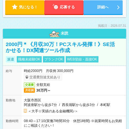
気になる！
応募する
詳細へ
掲載日：2026.07.31
未読
2000円＊《月収30万！PCスキル発揮！》SE活
かせる！DX関連ツール作成
派遣
職種未経験OK
ブランクOK
WEB登録・面接OK
時給2000円 月収例 300,000円
給与
交通費別途支給あり
全額支給
交通費
30万円～
月収例
大阪市西区
勤務地
阿波座駅から徒歩7分
/
西長堀駅から徒歩3分
/
本町駅
＜大手☆実績のある金融機関♪＞
08:40～17:10(実働7時間30分 休憩1時間) ※就業時間もお気軽
勤務時間
にご相談ください！