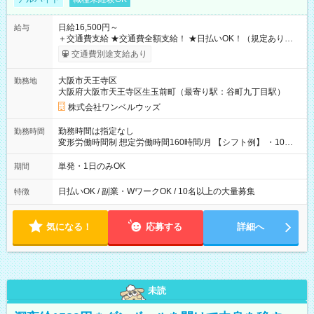
日給16,500円～
給与
＋交通費支給 ★交通費全額支給！ ★日払いOK！（規定あり） ┗
働いたその日に現金GET♪ お仕事後はコンビニATMから 日払
交通費別途支給あり
い分を引き落とせます！ 【試用期間】試用期間なし
大阪市天王寺区
勤務地
大阪府大阪市天王寺区生玉前町（最寄り駅：谷町九丁目駅）
株式会社ワンベルウッズ
勤務時間は指定なし
勤務時間
変形労働時間制 想定労働時間160時間/月 【シフト例】 ・10：
00～20：00
単発・1日のみOK
期間
日払いOK / 副業・WワークOK / 10名以上の大量募集
特徴
気になる！
応募する
詳細へ
未読