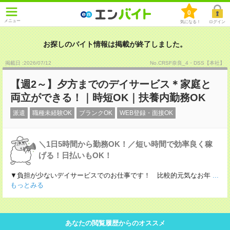
0
メニュー
気になる！
ログイン
お探しのバイト情報は掲載が終了しました。
掲載日 :2026
/
07
/
12
No.CRSF奈良_4・DSS【本社】
【週2～】夕方までのデイサービス＊家庭と
両立ができる！｜時短OK｜扶養内勤務OK
派遣
職種未経験OK
ブランクOK
WEB登録・面接OK
＼1日5時間から勤務OK！／短い時間で効率良く稼
げる！日払いもOK！
▼負担が少ないデイサービスでのお仕事です！ 比較的元気なお年
...
もっとみる
あなたの閲覧履歴からのオススメ