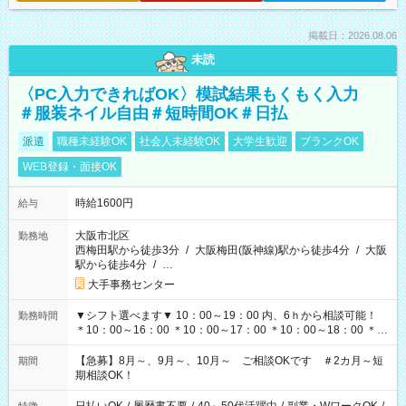
掲載日：2026.08.06
未読
〈PC入力できればOK〉模試結果もくもく入力
＃服装ネイル自由＃短時間OK＃日払
派遣
職種未経験OK
社会人未経験OK
大学生歓迎
ブランクOK
WEB登録・面接OK
時給1600円
給与
大阪市北区
勤務地
西梅田駅から徒歩3分
/
大阪梅田(阪神線)駅から徒歩4分
/
大阪
駅から徒歩4分
/
…
大手事務センター
▼シフト選べます▼ 10：00～19：00 内、6ｈから相談可能！
勤務時間
＊10：00～16：00 ＊10：00～17：00 ＊10：00～18：00 ＊
11：00～19：00 ＊12：00～19：00 ＊13：00～19：00
【急募】8月～、9月～、10月～ ご相談OKです ＃2カ月～短
期間
期相談OK！