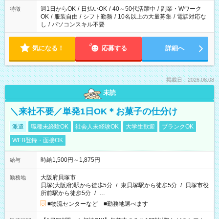
週1日からOK
/
日払いOK
/
40～50代活躍中
/
副業・Wワーク
特徴
OK
/
服装自由
/
シフト勤務
/
10名以上の大量募集
/
電話対応な
し
/
パソコンスキル不要
気になる！
応募する
詳細へ
掲載日：2026.08.08
未読
＼来社不要／単発1日OK＊お菓子の仕分け
派遣
職種未経験OK
社会人未経験OK
大学生歓迎
ブランクOK
WEB登録・面接OK
時給1,500円～1,875円
給与
大阪府貝塚市
勤務地
貝塚(大阪府)駅から徒歩5分
/
東貝塚駅から徒歩5分
/
貝塚市役
所前駅から徒歩5分
/
…
■物流センターなど ■勤務地選べます