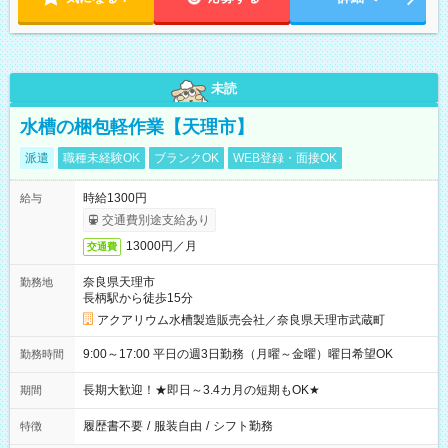
未読
水槽の梱包軽作業【天理市】
派遣
職種未経験OK
ブランクOK
WEB登録・面接OK
時給1300円
給与
交通費別途支給あり
13000円／月
交通費
奈良県天理市
勤務地
長柄駅から徒歩15分
アクアリウム水槽製造販売会社／奈良県天理市武蔵町
9:00～17:00 平日の週3日勤務（月曜～金曜）曜日希望OK
勤務時間
長期大歓迎！★即日～3.4カ月の短期もOK★
期間
履歴書不要
/
服装自由
/
シフト勤務
特徴