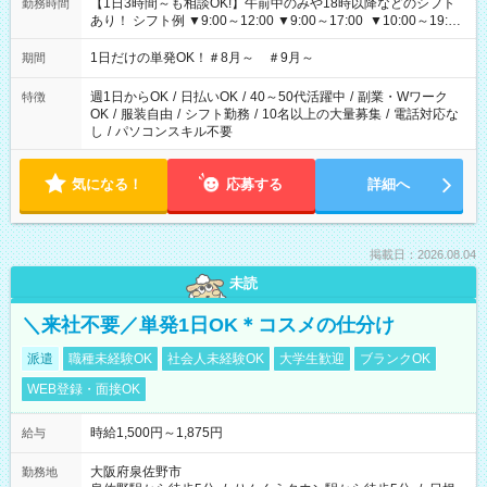
【1日3時間～も相談OK!】午前中のみや18時以降などのシフト
勤務時間
あり！ シフト例 ▼9:00～12:00 ▼9:00～17:00 ▼10:00～19:00
▼18:00～21:00
1日だけの単発OK！＃8月～ ＃9月～
期間
週1日からOK
/
日払いOK
/
40～50代活躍中
/
副業・Wワーク
特徴
OK
/
服装自由
/
シフト勤務
/
10名以上の大量募集
/
電話対応な
し
/
パソコンスキル不要
気になる！
応募する
詳細へ
掲載日：2026.08.04
未読
＼来社不要／単発1日OK＊コスメの仕分け
派遣
職種未経験OK
社会人未経験OK
大学生歓迎
ブランクOK
WEB登録・面接OK
時給1,500円～1,875円
給与
大阪府泉佐野市
勤務地