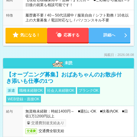
【現在も積極採用中！急募！】2カ月～ ■ご応募から最短2～3
期間
の方へ 今ご覧のお仕事で希望する勤務時間と、もう1つのお仕事
日後の就業も相談可能です！
の勤務時間。 合計で週40時間を超える場合は応募できません。
履歴書不要
/
40～50代活躍中
/
服装自由
/
シフト勤務
/
10名以
特徴
上の大量募集
/
電話対応なし
/
パソコンスキル不要
気になる！
応募する
詳細へ
掲載日：2026.08.08
未読
【オープニング募集】おばあちゃんのお散歩付
き添いも仕事の1つ
派遣
職種未経験OK
社会人未経験OK
ブランクOK
WEB登録・面接OK
無資格未経験：時給1400円～ ■週払いOK ■扶養内OK ■日
給与
収1万1200円以上
交通費別途支給あり
交通費全額支給
交通費