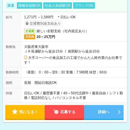
派遣
職種未経験OK
社会人未経験OK
ブランクOK
1,271円 ～1,589円 ＊日払いOK
給与
交通費別途支給あり
嬉しい全額支給（社内規定あり）
交通費
20～25万円
月収例
大阪府東大阪市
勤務地
ＪＲ長瀬駅から徒歩15分
/
南巽駅から徒歩10分
大手スーパーの食品加工の工場でかんたん軽作業のお仕事で
す！
〈夜勤〉 0：00～翌8：30 実働：7.5時間 休憩：60分
勤務時間
長期 開始日相談OK
期間
日払いOK
/
履歴書不要
/
40～50代活躍中
/
服装自由
/
シフト勤
特徴
務
/
電話対応なし
/
パソコンスキル不要
気になる！
応募する
詳細へ