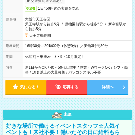
交通費別途支給あり
1日450円迄の実費を支給
交通費
大阪市天王寺区
勤務地
天王寺駅から徒歩5分
/
動物園前駅から徒歩5分
/
新今宮駅か
ら徒歩5分
天王寺動物園
16時30分～20時00分（休憩0分）／実働3時間30分
勤務時間
≪短期＊単発≫ 8・9・10月限定！
期間
週1日からOK
/
40～50代活躍中
/
副業・WワークOK
/
シフト勤
特徴
務
/
10名以上の大量募集
/
パソコンスキル不要
気になる！
応募する
詳細へ
未読
好きな場所で働けるイベントスタッフ☆人気イ
ベントも！来社不要！働いたその日に給料もら