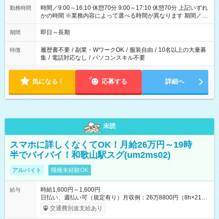
時間／9:00～16:10 休憩70分 9:00～17:10 休憩70分 上記いずれ
勤務時間
かの時間 ※業務内容によって選べる時間が異なります 期間／即
日～長期安定 スタート日は相談可能！ 勤務日／月～金の週4日
～でOK！
即日～長期
期間
履歴書不要
/
副業・WワークOK
/
服装自由
/
10名以上の大量募
特徴
集
/
電話対応なし
/
パソコンスキル不要
気になる！
応募する
詳細へ
未読
スマホに詳しくなくてOK！月給26万円～19時
半でバイバイ！和歌山駅スグ(um2ms02)
アルバイト
職種未経験OK
時給1,600円～1,600円
給与
日払い、週払い可（規定有り）月収例：26万8800円（8h×21
日） 【試用期間】試用期間なし
交通費別途支給あり