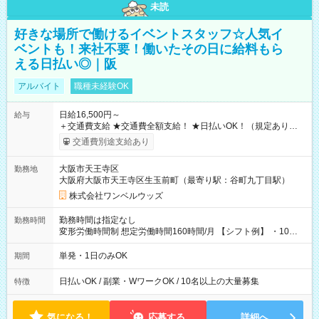
未読
好きな場所で働けるイベントスタッフ☆人気イ
ベントも！来社不要！働いたその日に給料もら
える日払い◎｜阪
アルバイト
職種未経験OK
日給16,500円～
給与
＋交通費支給 ★交通費全額支給！ ★日払いOK！（規定あり） ┗
働いたその日に現金GET♪ お仕事後はコンビニATMから 日払
交通費別途支給あり
い分を引き落とせます！ 【試用期間】試用期間なし
大阪市天王寺区
勤務地
大阪府大阪市天王寺区生玉前町（最寄り駅：谷町九丁目駅）
株式会社ワンベルウッズ
勤務時間は指定なし
勤務時間
変形労働時間制 想定労働時間160時間/月 【シフト例】 ・10：
00～20：00
単発・1日のみOK
期間
日払いOK / 副業・WワークOK / 10名以上の大量募集
特徴
気になる！
応募する
詳細へ