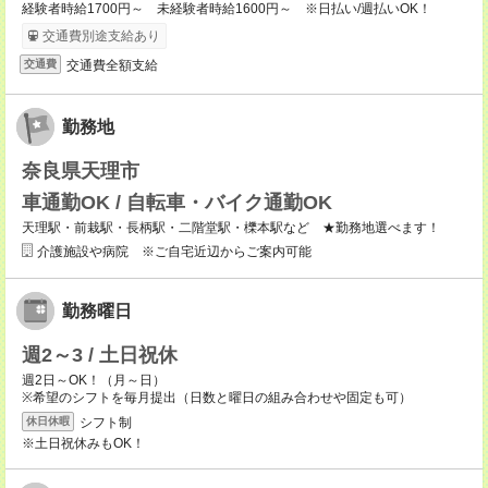
経験者時給1700円～ 未経験者時給1600円～ ※日払い/週払いOK！
交通費別途支給あり
交通費全額支給
交通費
勤務地
奈良県天理市
車通勤OK / 自転車・バイク通勤OK
天理駅・前栽駅・長柄駅・二階堂駅・櫟本駅など ★勤務地選べます！
介護施設や病院 ※ご自宅近辺からご案内可能
勤務曜日
週2～3 / 土日祝休
週2日～OK！（月～日）
※希望のシフトを毎月提出（日数と曜日の組み合わせや固定も可）
シフト制
休日休暇
※土日祝休みもOK！