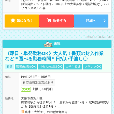
日払いOK
/
履歴書不要
/
40～50代活躍中
/
副業・WワークOK
/
特徴
服装自由
/
シフト勤務
/
10名以上の大量募集
/
電話対応なし
/
パ
ソコンスキル不要
気になる！
応募する
詳細へ
掲載日：2026.07.30
未読
《即日・単発勤務OK》大人気！書類の封入作業
など＊選べる勤務時間＊日払い手渡し〇
派遣
職種未経験OK
社会人未経験OK
大学生歓迎
ブランクOK
時給1284円～1605円
給与
交通費別途支給あり
上限1,000円/日
交通費
大阪市西淀川区
勤務地
御幣島駅から徒歩10分
/
千船駅から徒歩12分
/
尼崎(阪神線)駅
から【登録地】徒歩1分
/
…
兵庫・大阪エリアの物流倉庫内