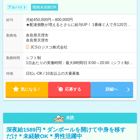
アルバイト
職種未経験OK
月給450,000円～800,000円
給与
★配達個数が増えるとさらに給与UP！ 1番稼ぐ人で月120万ほ
ど！ ・主要都市エリア 月収55万円／週5日稼働 月収65万~112
万円／週6日稼働 ・地方郊外エリア 月収40万円／週5日稼働 月
奈良県天理市
勤務地
収40万円~50万円／週6日稼働 ＜モデルイメージ＞ ■月収50万
奈良県天理市
円 (27歳男性/江東区在住)※元建築関係 1日150個配達×25日勤務
JCSロジスコ株式会社
(日休み) ■月収80万円(43歳男性/墨田区在住)※元営業 1日200個
配達×25日勤務(月休み) 【試用期間】試用期間なし
シフト制
勤務時間
1日あたりの実働時間：最大8時間/日 8:00～20:00（シフト制/実
働8時間） ※週5日勤務（場所次第では週4も有り） ※配達状況
によって時間外での勤務可能性有り ※案件により多少の前後あ
日払いOK / 10名以上の大量募集
特徴
り ※配達が完了次第、帰社OKです
気になる！
応募する
詳細へ
未読
深夜給1589円＊ダンボールを開けて中身を移す
だけ＊未経験OK＊男性活躍中