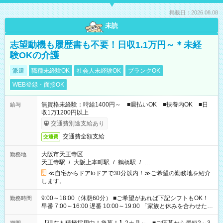
掲載日：2026.08.08
未読
志望動機も履歴書も不要！日収1.1万円～＊未経
験OKの介護
派遣
職種未経験OK
社会人未経験OK
ブランクOK
WEB登録・面接OK
無資格未経験：時給1400円～ ■週払いOK ■扶養内OK ■日
給与
収1万1200円以上
交通費別途支給あり
交通費全額支給
交通費
大阪市天王寺区
勤務地
天王寺駅
/
大阪上本町駅
/
鶴橋駅
/
…
≪自宅からドアtoドアで30分以内！≫ご希望の勤務地を紹介
します。
9:00～18:00（休憩60分） ■ご希望があれば下記シフトもOK！
勤務時間
早番 7:00～16:00 遅番 10:00～19:00 「家族と休みを合わせた
い」 「余裕を持って夕飯の準備がしたい」 「できれば残業はし
たくない」 など、ご希望を教えてくださいね。 ※Wワーク希望