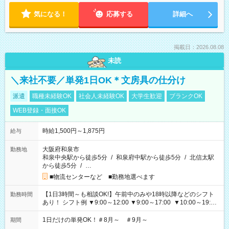
気になる！
応募する
詳細へ
掲載日：2026.08.08
未読
＼来社不要／単発1日OK＊文房具の仕分け
派遣
職種未経験OK
社会人未経験OK
大学生歓迎
ブランクOK
WEB登録・面接OK
時給1,500円～1,875円
給与
大阪府和泉市
勤務地
和泉中央駅から徒歩5分
/
和泉府中駅から徒歩5分
/
北信太駅
から徒歩5分
/
…
■物流センターなど ■勤務地選べます
【1日3時間～も相談OK!】午前中のみや18時以降などのシフト
勤務時間
あり！ シフト例 ▼9:00～12:00 ▼9:00～17:00 ▼10:00～19:00
▼18:00～21:00
1日だけの単発OK！＃8月～ ＃9月～
期間