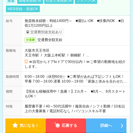
派遣
職種未経験OK
社会人未経験OK
ブランクOK
WEB登録・面接OK
無資格未経験：時給1400円～ ■週払いOK ■扶養内OK ■日
給与
収1万1200円以上
交通費別途支給あり
交通費全額支給
交通費
大阪市天王寺区
勤務地
天王寺駅
/
大阪上本町駅
/
鶴橋駅
/
…
≪自宅からドアtoドアで30分以内！≫ご希望の勤務地を紹介
します。
9:00～18:00（休憩60分） ■ご希望があれば下記シフトもOK！
勤務時間
早番 7:00～16:00 遅番 10:00～19:00 「家族と休みを合わせた
い」 「余裕を持って夕飯の準備がしたい」 「できれば残業はし
たくない」 など、ご希望を教えてくださいね。 ※Wワーク希望
【現在も積極採用中！急募！】2カ月～ ■8月～、9月スタート
期間
の方へ 今ご覧のお仕事で希望する勤務時間と、もう1つのお仕事
もOK！
の勤務時間。 合計で週40時間を超える場合は応募できません。
履歴書不要
/
40～50代活躍中
/
服装自由
/
シフト勤務
/
10名以
特徴
上の大量募集
/
電話対応なし
/
パソコンスキル不要
気になる！
応募する
詳細へ