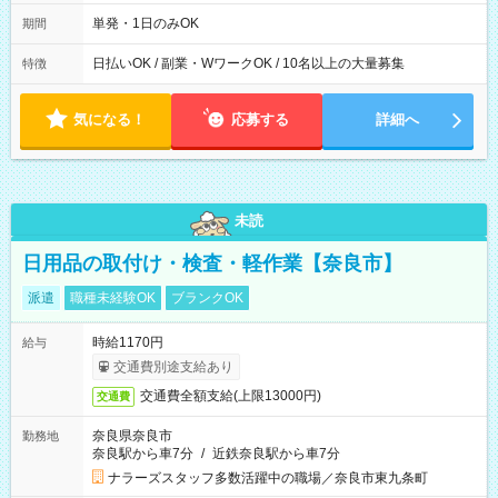
00～20：00
単発・1日のみOK
期間
日払いOK / 副業・WワークOK / 10名以上の大量募集
特徴
気になる！
応募する
詳細へ
未読
日用品の取付け・検査・軽作業【奈良市】
派遣
職種未経験OK
ブランクOK
時給1170円
給与
交通費別途支給あり
交通費全額支給(上限13000円)
交通費
奈良県奈良市
勤務地
奈良駅から車7分
/
近鉄奈良駅から車7分
ナラーズスタッフ多数活躍中の職場／奈良市東九条町