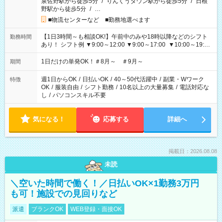
泉佐野駅から徒歩5分
/
りんくうタウン駅から徒歩5分
/
日根
野駅から徒歩5分
/
…
■物流センターなど ■勤務地選べます
【1日3時間～も相談OK!】午前中のみや18時以降などのシフト
勤務時間
あり！ シフト例 ▼9:00～12:00 ▼9:00～17:00 ▼10:00～19:00
▼18:00～21:00
1日だけの単発OK！＃8月～ ＃9月～
期間
週1日からOK
/
日払いOK
/
40～50代活躍中
/
副業・Wワーク
特徴
OK
/
服装自由
/
シフト勤務
/
10名以上の大量募集
/
電話対応な
し
/
パソコンスキル不要
気になる！
応募する
詳細へ
掲載日：2026.08.08
未読
＼空いた時間で働く！／日払いOK×1勤務3万円
も可！施設での見回りなど
派遣
ブランクOK
WEB登録・面接OK