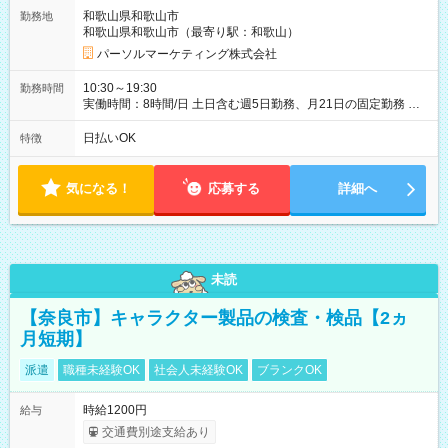
和歌山県和歌山市
勤務地
和歌山県和歌山市（最寄り駅：和歌山）
パーソルマーケティング株式会社
10:30～19:30
勤務時間
実働時間：8時間/日 土日含む週5日勤務、月21日の固定勤務 ※
実働8h/休憩1h勤務、残業ほぼ無し（5h/月）
日払いOK
特徴
気になる！
応募する
詳細へ
未読
【奈良市】キャラクター製品の検査・検品【2ヵ
月短期】
派遣
職種未経験OK
社会人未経験OK
ブランクOK
時給1200円
給与
交通費別途支給あり