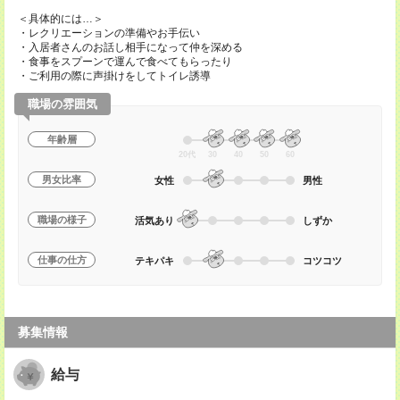
＜具体的には…＞
・レクリエーションの準備やお手伝い
・入居者さんのお話し相手になって仲を深める
・食事をスプーンで運んで食べてもらったり
・ご利用の際に声掛けをしてトイレ誘導
職場の雰囲気
年齢層
20代
30
40
50
60
男女比率
女性
男性
職場の様子
活気あり
しずか
仕事の仕方
テキパキ
コツコツ
募集情報
給与