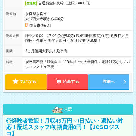
交通費全額支給（上限13000円)
交通費
奈良県奈良市
勤務地
大和西大寺駅から車6分
奈良市佐紀町
時間／9:00～17:00 (休憩60分) 残業1時間程度(任意) 勤務日／月
勤務時間
曜日～金曜日 期間／即日～2か月短期大募集！
2ヵ月短期大募集！延長有
期間
履歴書不要
/
服装自由
/
10名以上の大量募集
/
電話対応なし
/
パ
特徴
ソコンスキル不要
気になる！
応募する
詳細へ
未読
◎経験者歓迎！月収45万円～/日払い・週払い対
応！配送スタッフ/初期費用0円！【JCSロジス
コ】