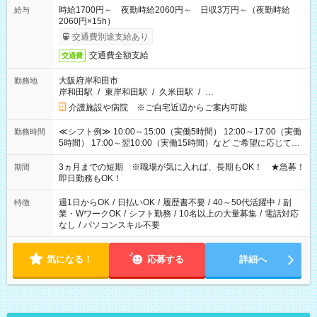
時給1700円～ 夜勤時給2060円～ 日収3万円～（夜勤時給
給与
2060円×15h）
交通費別途支給あり
交通費全額支給
交通費
大阪府岸和田市
勤務地
岸和田駅
/
東岸和田駅
/
久米田駅
/
…
介護施設や病院 ※ご自宅近辺からご案内可能
≪シフト例≫ 10:00～15:00（実働5時間） 12:00～17:00（実働
勤務時間
5時間） 17:00～翌10:00（実働15時間）など ご希望に応じて、
働く時間は調整できます！ お気軽に担当へ相談ください！
3ヵ月までの短期 ※職場が気に入れば、長期もOK！ ★急募！
期間
即日勤務もOK！
週1日からOK
/
日払いOK
/
履歴書不要
/
40～50代活躍中
/
副
特徴
業・WワークOK
/
シフト勤務
/
10名以上の大量募集
/
電話対応
なし
/
パソコンスキル不要
気になる！
応募する
詳細へ