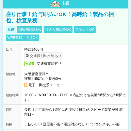
未読
座り仕事！給与即払いOK！高時給！製品の梱
包、検査業務
派遣
職種未経験OK
社会人未経験OK
ブランクOK
WEB登録・面接OK
時給1400円
給与
交通費別途支給あり
交通費支給有り
交通費
大阪府寝屋川市
勤務地
寝屋川市駅から徒歩5分
電子・機械系メーカー
10:00～16:00 10:00～17:00 ※表記のうち実働5時間から6時間で
勤務時間
す。
長期【ご応募から1週間以内(最短2日目)のスピード就業が可能】
期間
即日～
日払いOK
/
履歴書不要
/
電話対応なし
/
パソコンスキル不要
特徴