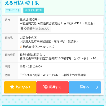
える日払い◎｜阪
アルバイト
職種未経験OK
日給16,500円～
給与
＋交通費支給 ★交通費全額支給！ ★日払いOK！（規定あり） ┗
働いたその日に現金GET♪ お仕事後はコンビニATMから 日払
交通費別途支給あり
い分を引き落とせます！ 【試用期間】試用期間なし
大阪市中央区
勤務地
大阪府大阪市中央区難波（最寄り駅：難波駅）
株式会社ワンベルウッズ
勤務時間は指定なし
勤務時間
変形労働時間制 想定労働時間160時間/月 【シフト例】 ・10：
00～20：00
単発・1日のみOK
期間
日払いOK / 副業・WワークOK / 10名以上の大量募集
特徴
気になる！
応募する
詳細へ