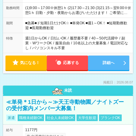
(1)9:00～17:00※休憩1ｈ (2)17:30～21:30 (3)21:15～翌8:00※休
勤務時間
憩1ｈ 日勤・夕勤・夜勤からお選びいただけます！ ご希望に合
わせて働けるお仕事です(*^^*) 【その他選べる勤務時間】 8-17
時/9-17時/9-18時/10-18時/11-21時/18-22時/20-翌4時/21-翌5
■急募■ド短期1日だけOK☆ ■単発OK ■週1～OK！ ■短期勤務歓
期間
時/22-翌6時/0-翌8時 ご自身のご都合で選んで頂ける完全自由シ
迎 ■長期勤務歓迎
フト！
週1日からOK
/
日払いOK
/
履歴書不要
/
40～50代活躍中
/
副
特徴
業・WワークOK
/
服装自由
/
10名以上の大量募集
/
電話対応な
し
/
パソコンスキル不要
気になる！
応募する
詳細へ
掲載日：2026.08.07
未読
≪単発＊1日から～≫天王寺動物園／ナイトズー
の受付案内メンバー大募集！
派遣
職種未経験OK
社会人未経験OK
大学生歓迎
ブランクOK
1177円
給与