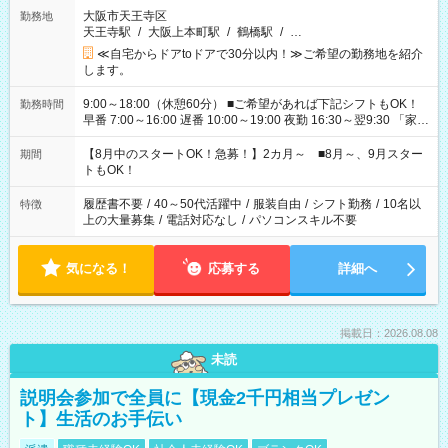
大阪市天王寺区
勤務地
天王寺駅
/
大阪上本町駅
/
鶴橋駅
/
…
≪自宅からドアtoドアで30分以内！≫ご希望の勤務地を紹介
します。
9:00～18:00（休憩60分） ■ご希望があれば下記シフトもOK！
勤務時間
早番 7:00～16:00 遅番 10:00～19:00 夜勤 16:30～翌9:30 「家族
と休みを合わせたい」 「余裕を持って夕飯の準備がしたい」
「できれば残業はしたくない」 など、ご希望を教えてください
【8月中のスタートOK！急募！】2カ月～ ■8月～、9月スター
期間
ね。 ※Wワーク希望の方へ 今ご覧のお仕事で希望する勤務時間
トもOK！
と、もう1つのお仕事の勤務時間。 合計で週40時間を超える場
合は応募できません。
履歴書不要
/
40～50代活躍中
/
服装自由
/
シフト勤務
/
10名以
特徴
上の大量募集
/
電話対応なし
/
パソコンスキル不要
気になる！
応募する
詳細へ
掲載日：2026.08.08
未読
説明会参加で全員に【現金2千円相当プレゼン
ト】生活のお手伝い