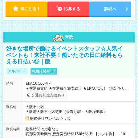
気になる！
応募する
詳細へ
未読
好きな場所で働けるイベントスタッフ☆人気イ
ベントも！来社不要！働いたその日に給料もら
える日払い◎｜阪
アルバイト
職種未経験OK
日給16,500円～
給与
＋交通費支給 ★交通費全額支給！ ★日払いOK！（規定あり） ┗
働いたその日に現金GET♪ お仕事後はコンビニATMから 日払
交通費別途支給あり
い分を引き落とせます！ 【試用期間】試用期間なし
大阪市北区
勤務地
大阪府大阪市北区芝田（最寄り駅：大阪梅田駅）
株式会社ワンベルウッズ
勤務時間は指定なし
勤務時間
変形労働時間制 想定労働時間160時間/月 【シフト例】 ・10：