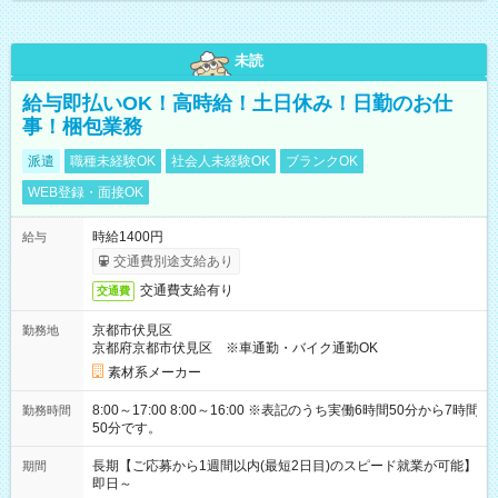
未読
給与即払いOK！高時給！土日休み！日勤のお仕
事！梱包業務
派遣
職種未経験OK
社会人未経験OK
ブランクOK
WEB登録・面接OK
時給1400円
給与
交通費別途支給あり
交通費支給有り
交通費
京都市伏見区
勤務地
京都府京都市伏見区 ※車通勤・バイク通勤OK
素材系メーカー
8:00～17:00 8:00～16:00 ※表記のうち実働6時間50分から7時間
勤務時間
50分です。
長期【ご応募から1週間以内(最短2日目)のスピード就業が可能】
期間
即日～