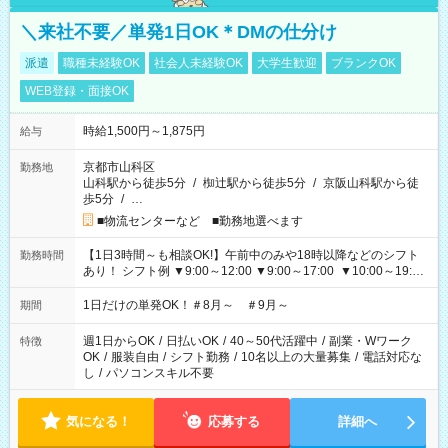
＼来社不要／単発1日OK＊DMの仕分け
派遣
職種未経験OK
社会人未経験OK
大学生歓迎
ブランクOK
WEB登録・面接OK
時給1,500円～1,875円
給与
京都市山科区
勤務地
山科駅から徒歩5分
/
椥辻駅から徒歩5分
/
京阪山科駅から徒
歩5分
/
…
■物流センターなど ■勤務地選べます
【1日3時間～も相談OK!】午前中のみや18時以降などのシフト
勤務時間
あり！ シフト例 ▼9:00～12:00 ▼9:00～17:00 ▼10:00～19:00
▼18:00～21:00
1日だけの単発OK！＃8月～ ＃9月～
期間
週1日からOK
/
日払いOK
/
40～50代活躍中
/
副業・Wワーク
特徴
OK
/
服装自由
/
シフト勤務
/
10名以上の大量募集
/
電話対応な
し
/
パソコンスキル不要
気になる！
応募する
詳細へ