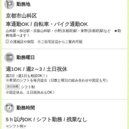
勤務地
京都市山科区
車通勤OK / 自転車・バイク通勤OK
山科駅・椥辻駅・京阪山科駅・小野(京都府)駅・東野(京都府)駅など ★勤
務地選べます！
介護施設や病院 ※ご自宅近辺からご案内可能
勤務曜日
週1OK / 週2～3 / 土日祝休
週2日（週1日も相談OK！）
※希望のシフトを毎月提出（日数と曜日の組み合わせや固定も可）
シフト制
休日休暇
※固定休み、土日祝休みもOK！
勤務時間
5ｈ以内OK / シフト勤務 / 残業なし
≪シフト例≫