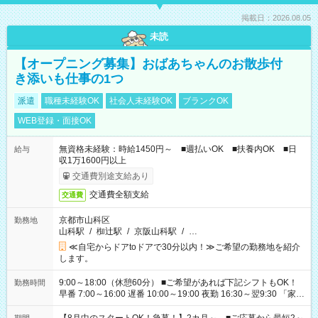
掲載日：2026.08.05
未読
【オープニング募集】おばあちゃんのお散歩付
き添いも仕事の1つ
派遣
職種未経験OK
社会人未経験OK
ブランクOK
WEB登録・面接OK
無資格未経験：時給1450円～ ■週払いOK ■扶養内OK ■日
給与
収1万1600円以上
交通費別途支給あり
交通費全額支給
交通費
京都市山科区
勤務地
山科駅
/
椥辻駅
/
京阪山科駅
/
…
≪自宅からドアtoドアで30分以内！≫ご希望の勤務地を紹介
します。
9:00～18:00（休憩60分） ■ご希望があれば下記シフトもOK！
勤務時間
早番 7:00～16:00 遅番 10:00～19:00 夜勤 16:30～翌9:30 「家族
と休みを合わせたい」 「余裕を持って夕飯の準備がしたい」
「できれば残業はしたくない」 など、ご希望を教えてください