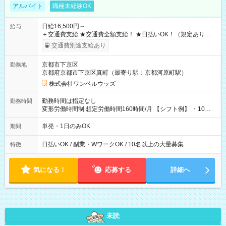
アルバイト
職種未経験OK
日給16,500円～
給与
＋交通費支給 ★交通費全額支給！ ★日払いOK！（規定あり） ┗
働いたその日に現金GET♪ お仕事後はコンビニATMから 日払
交通費別途支給あり
い分を引き落とせます！ 【試用期間】試用期間なし
京都市下京区
勤務地
京都府京都市下京区真町（最寄り駅：京都河原町駅）
株式会社ワンベルウッズ
勤務時間は指定なし
勤務時間
変形労働時間制 想定労働時間160時間/月 【シフト例】 ・10：
00～20：00
単発・1日のみOK
期間
日払いOK / 副業・WワークOK / 10名以上の大量募集
特徴
気になる！
応募する
詳細へ
未読