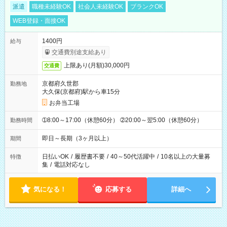
派遣
職種未経験OK
社会人未経験OK
ブランクOK
WEB登録・面接OK
1400円
給与
交通費別途支給あり
上限あり(月額)30,000円
交通費
京都府久世郡
勤務地
大久保(京都府)駅から車15分
お弁当工場
➀8:00～17:00（休憩60分） ➁20:00～翌5:00（休憩60分）
勤務時間
即日～長期（3ヶ月以上）
期間
日払いOK
/
履歴書不要
/
40～50代活躍中
/
10名以上の大量募
特徴
集
/
電話対応なし
気になる！
応募する
詳細へ