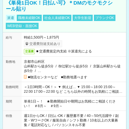
《単発1日OK！日払い可》＊DMのモクモクシ
ール貼り
派遣
職種未経験OK
社会人未経験OK
大学生歓迎
ブランクOK
WEB登録・面接OK
時給1,500円～1,875円
給与
交通費別途支給あり
■ 交通費規定内支給 ※派遣先による
交通費
京都市山科区
勤務地
山科駅から徒歩5分
/
椥辻駅から徒歩5分
/
京阪山科駅から徒
歩5分
/
…
■物流センターなど ■勤務地選べます
＜1日3時間～OK！＞ ▼ 例えば… ▼ 15:00～18:00 15:00～
勤務時間
22:00 17:00～22:00 など こちら以外の時間もお気軽にご相談く
ださい！
単発1日～！ ★勤務開始日や期間はお気軽にご相談くださ
期間
い！ ＃8月～ ＃9月～
週1日からOK
/
日払いOK
/
履歴書不要
/
40～50代活躍中
/
副
特徴
業・WワークOK
/
服装自由
/
シフト勤務
/
10名以上の大量募
集
/
電話対応なし
/
パソコンスキル不要