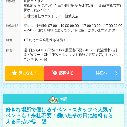
京都市下京区
勤務地
京都駅から徒歩5分
/
烏丸御池駅から徒歩5分
/
四条(京都市営)
駅から徒歩5分
/
…
株式会社ウエストサイド難波支店
▽シフト時間例 07:00～10:00 09:00～17:00 13:00～17:00 22:00
勤務時間
～29:00 他にも現場によってシフトは色々ございます☆彡 案件
次第では午前中だけ、午後だけで終わるお仕事も...！
1日だけの単発勤務も可能！
期間
週1日からOK
/
日払いOK
/
履歴書不要
/
40～50代活躍中
/
副
特徴
業・WワークOK
/
服装自由
/
シフト勤務
/
電話対応なし
/
パソ
コンスキル不要
気になる！
応募する
詳細へ
未読
好きな場所で働けるイベントスタッフ☆人気イ
ベントも！来社不要！働いたその日に給料もら
える日払い◎｜阪