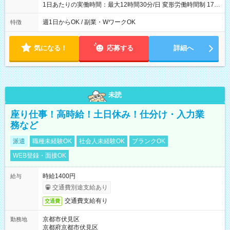
1日あたりの実働時間：最大12時間30分/日 変形労働時間制 17：
00～翌9：00（休憩時間3.5時間) 一日の実働時間：12.5時間 想
定労働時間：37.5時間/週 ＊曜日相談：可 ＊労働日数相談：可
週1日からOK / 副業・WワークOK
特徴
気になる！
応募する
詳細へ
未読
座り仕事！高時給！土日休み！仕分け・入力業
務など
派遣
職種未経験OK
社会人未経験OK
ブランクOK
WEB登録・面接OK
時給1400円
給与
交通費別途支給あり
交通費支給有り
交通費
京都市伏見区
勤務地
京都府京都市伏見区