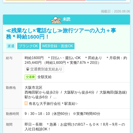
掲載日：2026.08.06
未読
≪残業なし×電話なし≫旅行ツアーの入力＋事
務＊時給1600円！
派遣
ブランクOK
WEB登録・面接OK
時給1600円 ＊日払い・週払いOK ＊昇給あり ＊月収例：約
給与
245,440円 （時給1,600円 × 実働7.67h × 20日）
交通費別途支給あり
全額支給
交通費
大阪市北区
勤務地
西梅田駅から徒歩2分
/
大阪駅から徒歩4分
/
大阪梅田(阪急線)
駅から徒歩6分
/
…
有名な大手旅行会社＊駅直結✨
9：30～18：10（休憩60分） ※実働7時間40分
勤務時間
即日～長期 ＊急募：お盆明けの8/17～もＯＫ！8月～9月～の
期間
入社日相談OK！