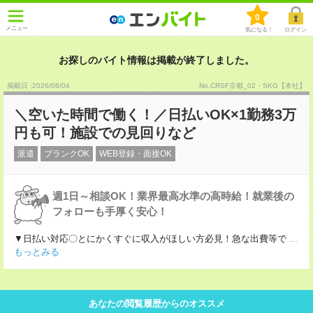
0
メニュー
気になる！
ログイン
お探しのバイト情報は掲載が終了しました。
掲載日 :2026
/
08
/
04
No.CRSF京都_02・SKG【本社】
＼空いた時間で働く！／日払いOK×1勤務3万
円も可！施設での見回りなど
派遣
ブランクOK
WEB登録・面接OK
週1日～相談OK！業界最高水準の高時給！就業後の
フォローも手厚く安心！
▼日払い対応〇とにかくすぐに収入がほしい方必見！急な出費等で
...
もっとみる
あなたの閲覧履歴からのオススメ