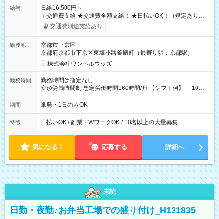
日給16,500円～
給与
＋交通費支給 ★交通費全額支給！ ★日払いOK！（規定あり） ┗
働いたその日に現金GET♪ お仕事後はコンビニATMから 日払
交通費別途支給あり
い分を引き落とせます！ 【試用期間】試用期間なし
京都市下京区
勤務地
京都府京都市下京区東塩小路釜殿町（最寄り駅：京都駅）
株式会社ワンベルウッズ
勤務時間は指定なし
勤務時間
変形労働時間制 想定労働時間160時間/月 【シフト例】 ・10：
00～20：00
単発・1日のみOK
期間
日払いOK / 副業・WワークOK / 10名以上の大量募集
特徴
気になる！
応募する
詳細へ
未読
日勤・夜勤♪お弁当工場での盛り付け_H131835