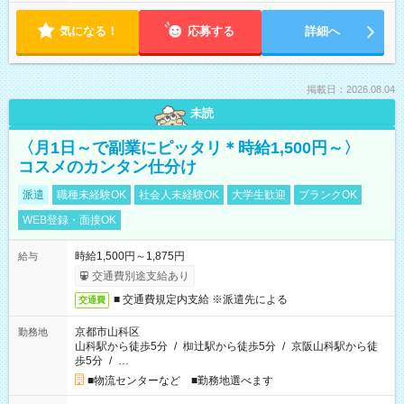
気になる！
応募する
詳細へ
掲載日：2026.08.04
未読
〈月1日～で副業にピッタリ＊時給1,500円～〉
コスメのカンタン仕分け
派遣
職種未経験OK
社会人未経験OK
大学生歓迎
ブランクOK
WEB登録・面接OK
時給1,500円～1,875円
給与
交通費別途支給あり
■ 交通費規定内支給 ※派遣先による
交通費
京都市山科区
勤務地
山科駅から徒歩5分
/
椥辻駅から徒歩5分
/
京阪山科駅から徒
歩5分
/
…
■物流センターなど ■勤務地選べます