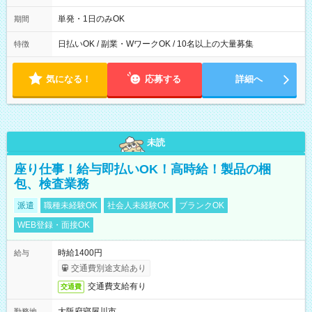
00～20：00
単発・1日のみOK
期間
日払いOK / 副業・WワークOK / 10名以上の大量募集
特徴
気になる！
応募する
詳細へ
未読
座り仕事！給与即払いOK！高時給！製品の梱
包、検査業務
派遣
職種未経験OK
社会人未経験OK
ブランクOK
WEB登録・面接OK
時給1400円
給与
交通費別途支給あり
交通費支給有り
交通費
大阪府寝屋川市
勤務地