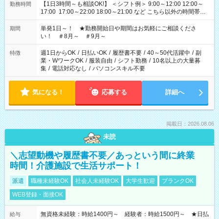
【1日3時間～も相談OK!】 ＜シフト例＞ 9:00～12:00 12:00～
勤務時間
17:00 17:00～22:00 18:00～21:00 など こちら以外の時間帯も
お気軽にご相談ください！
単発1日～！ ★勤務開始日や期間はお気軽にご相談くださ
期間
い！ ＃8月～ ＃9月～
週1日からOK
/
日払いOK
/
履歴書不要
/
40～50代活躍中
/
副
特徴
業・WワークOK
/
服装自由
/
シフト勤務
/
10名以上の大量募
集
/
電話対応なし
/
パソコンスキル不要
気になる！
応募する
詳細へ
掲載日：2026.08.06
未読
＼志望動機や履歴書不要／あっという間に終業
時間！介護施設で生活サポート！
派遣
職種未経験OK
社会人未経験OK
大学生歓迎
ブランクOK
WEB登録・面接OK
無資格未経験：時給1400円～ 経験者：時給1500円～ ★日払
給与