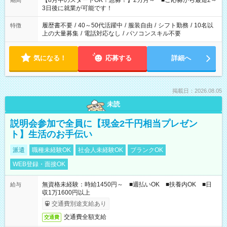
【8月中のスタートOK！急募！】2カ月～ ■ご応募から最短2～
期間
ね。 ※Wワーク希望の方へ 今ご覧のお仕事で希望する勤務時間
3日後に就業が可能です！
と、もう1つのお仕事の勤務時間。 合計で週40時間を超える場
合は応募できません。
履歴書不要
/
40～50代活躍中
/
服装自由
/
シフト勤務
/
10名以
特徴
上の大量募集
/
電話対応なし
/
パソコンスキル不要
気になる！
応募する
詳細へ
掲載日：2026.08.05
未読
説明会参加で全員に【現金2千円相当プレゼン
ト】生活のお手伝い
派遣
職種未経験OK
社会人未経験OK
ブランクOK
WEB登録・面接OK
無資格未経験：時給1450円～ ■週払いOK ■扶養内OK ■日
給与
収1万1600円以上
交通費別途支給あり
交通費全額支給
交通費