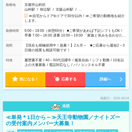
京都市山科区
勤務地
山科駅
/
椥辻駅
/
京阪山科駅
/
…
≪自宅からドアtoドアで30分以内！≫ご希望の勤務地を紹介
します。
9:00～18:00（休憩60分） ■ご希望があれば下記シフトもOK！
勤務時間
早番 7:00～16:00 遅番 10:00～19:00 「家族と休みを合わせた
い」 「余裕を持って夕飯の準備がしたい」 「できれば残業はし
たくない」 など、ご希望を教えてくださいね。 ※Wワーク希望
【現在も積極採用中！急募！】2カ月～ ■ご応募から最短2～3
期間
の方へ 今ご覧のお仕事で希望する勤務時間と、もう1つのお仕事
日後の就業も相談可能です！
の勤務時間。 合計で週40時間を超える場合は応募できません。
履歴書不要
/
40～50代活躍中
/
服装自由
/
シフト勤務
/
10名以
特徴
上の大量募集
/
電話対応なし
/
パソコンスキル不要
気になる！
応募する
詳細へ
掲載日：2026.08.04
未読
≪単発＊1日から～≫天王寺動物園／ナイトズー
の受付案内メンバー大募集！