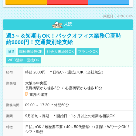
掲載日：2026.08.05
未読
週3～＆短期もOK！バックオフィス業務〇高時
給2000円！交通費別途支給
派遣
職種未経験OK
社会人未経験OK
ブランクOK
WEB登録・面接OK
時給 2000円 ＊日払い・週払いOK（当社規定）
給与
大阪市中央区
勤務地
長堀橋駅から徒歩3分
/
心斎橋駅から徒歩10分
事務の運営
09:00 ～ 17:30 ＊休憩60分
勤務時間
9月初旬～長期 ＊開始日・1ヶ月以上の短期も相談OK
期間
日払いOK
/
履歴書不要
/
40～50代活躍中
/
副業・WワークOK
/
特徴
シフト勤務