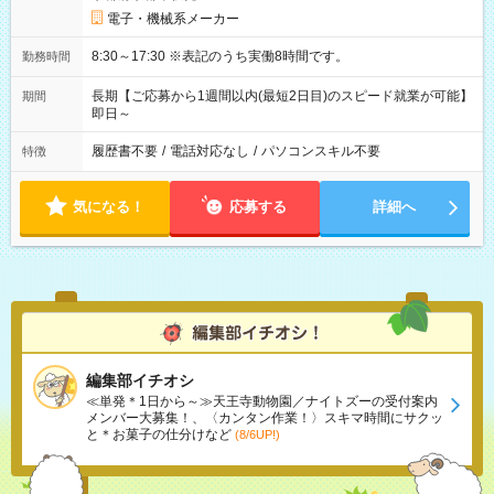
電子・機械系メーカー
8:30～17:30 ※表記のうち実働8時間です。
勤務時間
長期【ご応募から1週間以内(最短2日目)のスピード就業が可能】
期間
即日～
履歴書不要
/
電話対応なし
/
パソコンスキル不要
特徴
気になる！
応募する
詳細へ
編集部イチオシ
≪単発＊1日から～≫天王寺動物園／ナイトズーの受付案内
メンバー大募集！、〈カンタン作業！〉スキマ時間にサクッ
と＊お菓子の仕分けなど
(8/6UP!)