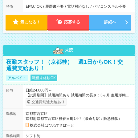
日払いOK
/
履歴書不要
/
電話対応なし
/
パソコンスキル不要
特徴
気になる！
応募する
詳細へ
未読
夜勤スタッフ！（京都桂） 週1日からOK！交
通費支給あり！
アルバイト
職種未経験OK
日給24,000円～
給与
【試用期間】試用期間あり 試用期間の長さ：3ヶ月 雇用形態、
給与は本採用時と同じです。
交通費別途支給あり
京都市西京区
勤務地
京都府京都市西京区桂春日町14-7（最寄り駅：阪急桂駅）
株式会社はぴねすさぽーと
シフト制
勤務時間