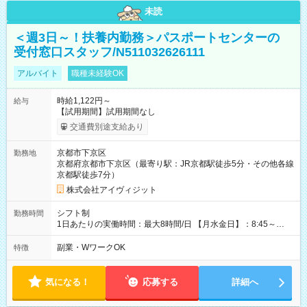
未読
＜週3日～！扶養内勤務＞パスポートセンターの
受付窓口スタッフ/N511032626111
アルバイト
職種未経験OK
時給1,122円～
給与
【試用期間】試用期間なし
交通費別途支給あり
京都市下京区
勤務地
京都府京都市下京区（最寄り駅：JR京都駅徒歩5分・その他各線
京都駅徒歩7分）
株式会社アイヴィジット
シフト制
勤務時間
1日あたりの実働時間：最大8時間/日 【月水金日】：8:45～
16:30 【火木】：8:45～19:00 週3日～OK、シフト制 ※扶養内
勤務OK ※月1回～2回程度、日曜日出勤をお願いします。 ※時間
副業・WワークOK
特徴
内にて5時間～のシフト組み合わせ※固定シフトではございませ
ん。
気になる！
応募する
詳細へ