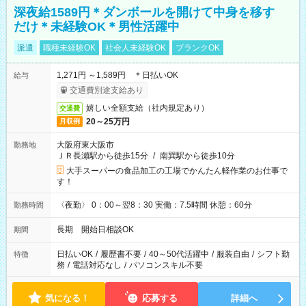
深夜給1589円＊ダンボールを開けて中身を移す
だけ＊未経験OK＊男性活躍中
派遣
職種未経験OK
社会人未経験OK
ブランクOK
1,271円 ～1,589円 ＊日払いOK
給与
交通費別途支給あり
嬉しい全額支給（社内規定あり）
交通費
20～25万円
月収例
大阪府東大阪市
勤務地
ＪＲ長瀬駅から徒歩15分
/
南巽駅から徒歩10分
大手スーパーの食品加工の工場でかんたん軽作業のお仕事で
す！
〈夜勤〉 0：00～翌8：30 実働：7.5時間 休憩：60分
勤務時間
長期 開始日相談OK
期間
日払いOK
/
履歴書不要
/
40～50代活躍中
/
服装自由
/
シフト勤
特徴
務
/
電話対応なし
/
パソコンスキル不要
気になる！
応募する
詳細へ