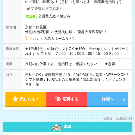
い／週払い制度あり（月払いも選べます）※稼働開始時は手続き
完了次第のお支払いとなります。
交通費別途支給あり
交通費支給※規定有
交通費
京都市伏見区
勤務地
伏見(京都府)駅
/
伏見桃山駅
/
龍谷大前深草駅
/
…
〈お近くの老人ホームなど〉
★1日4時間～の時短シフトOK ★都合に合わせてシフトが決めら
勤務時間
れます シフト例： 7：00～16：00 9：00～15：00 9：00～
18：00 11：00～20：00 など ※Wワークの場合、他のお仕事と
合わせ週40時間超の就業はご案内できません ※法令に基づき、
長期のお仕事です。開始日はご相談ください！ ★急募
期間
週20時間以上勤務は社会保険への加入対象となります ※労働者
派遣法（日雇い派遣の原則禁止）により、短時間・短期間の就
日払いOK
/
履歴書不要
/
40～50代活躍中
/
副業・WワークOK
/
特徴
業はご案内が難しい場合があります
シフト勤務
/
10名以上の大量募集
/
電話対応なし
/
パソコンス
キル不要
気になる！
応募する
詳細へ
掲載日：2026.08.04
未読