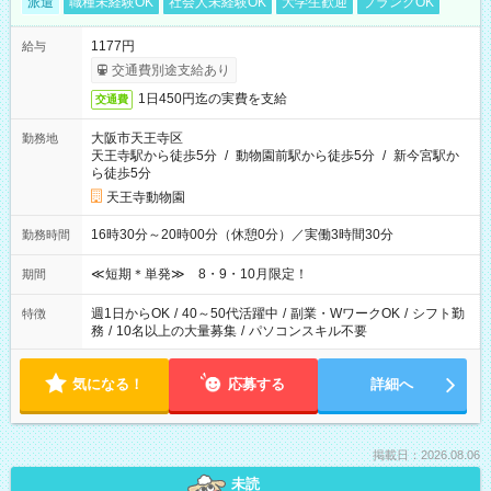
派遣
職種未経験OK
社会人未経験OK
大学生歓迎
ブランクOK
1177円
給与
交通費別途支給あり
1日450円迄の実費を支給
交通費
大阪市天王寺区
勤務地
天王寺駅から徒歩5分
/
動物園前駅から徒歩5分
/
新今宮駅か
ら徒歩5分
天王寺動物園
16時30分～20時00分（休憩0分）／実働3時間30分
勤務時間
≪短期＊単発≫ 8・9・10月限定！
期間
週1日からOK
/
40～50代活躍中
/
副業・WワークOK
/
シフト勤
特徴
務
/
10名以上の大量募集
/
パソコンスキル不要
気になる！
応募する
詳細へ
掲載日：2026.08.06
未読