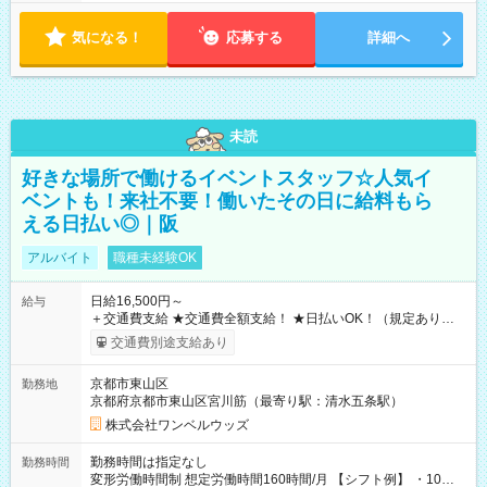
気になる！
応募する
詳細へ
未読
好きな場所で働けるイベントスタッフ☆人気イ
ベントも！来社不要！働いたその日に給料もら
える日払い◎｜阪
アルバイト
職種未経験OK
日給16,500円～
給与
＋交通費支給 ★交通費全額支給！ ★日払いOK！（規定あり） ┗
働いたその日に現金GET♪ お仕事後はコンビニATMから 日払
交通費別途支給あり
い分を引き落とせます！ 【試用期間】試用期間なし
京都市東山区
勤務地
京都府京都市東山区宮川筋（最寄り駅：清水五条駅）
株式会社ワンベルウッズ
勤務時間は指定なし
勤務時間
変形労働時間制 想定労働時間160時間/月 【シフト例】 ・10：