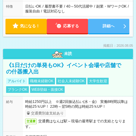
日払いOK
/
履歴書不要
/
40～50代活躍中
/
副業・WワークOK
/
特徴
服装自由
/
電話対応なし
気になる！
応募する
詳細へ
掲載日：2026.08.05
未読
《1日だけの単発もOK》イベント会場や店舗で
の什器搬入出
アルバイト
職種未経験OK
社会人未経験OK
大学生歓迎
ブランクOK
WEB登録・面接OK
時給1250円以上 ※週2回振込払い(水・金) 実働8時間以降は
給与
時給25％UP！ 22時～翌5時の間は時給25％UP！
交通費別途支給あり
交通費はなんば駅～現場の最寄駅までの支給となりま
交通費
す。