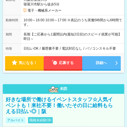
寝屋川市駅から徒歩5分
電子・機械系メーカー
10:00～16:00 10:00～17:00 ※表記のうち実働5時間から6時間で
勤務時間
す。
長期【ご応募から1週間以内(最短2日目)のスピード就業が可能】
期間
即日～
日払いOK
/
履歴書不要
/
電話対応なし
/
パソコンスキル不要
特徴
気になる！
応募する
詳細へ
未読
好きな場所で働けるイベントスタッフ☆人気イ
ベントも！来社不要！働いたその日に給料もら
える日払い◎｜阪
アルバイト
職種未経験OK