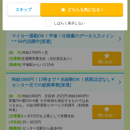
[給 与]
時給1600円 月収例 81,600円
[交通費]
スキップ
全額支給
どちらも気になる！
[月収例]
5～10万円
気になる！
[勤務地]
八千代台駅から徒歩2分
しばらく表示しない
マイカー通勤OK！平塚！仕様書のデータ入力メイン
*＊50代活躍中[派遣]
[給 与]
時給1700円＋交
[交通費]
交通費実費支給（当社規定あり）
気になる！
[勤務地]
平塚駅からバス15分
時給1800円！17時まで＊未経験OK！残業ほぼなし▼
センター北での総務事務[派遣]
[給 与]
時給1800円 月収例 25万円 時給1800円×
実働7h×週5日×4週 ※月収例を保証するものではあ
りません。※給与即受取りサービス利用可（利用条
件有）
気になる！
[交通費]
1ヶ月3万円を上限として実費支給
[月収例]
25～30万円
[勤務地]
センター北駅から徒歩4分