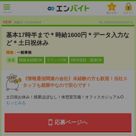
0
メニュー
気になる！
ログイン
NEW
掲載日 :2026
/
08
/
08
No.SSKCS2404345714
基本17時半まで＊時給1600円＊データ入力な
ど＊土日祝休み
職種：
一般事務
派遣
職種未経験OK
ブランクOK
WEB登録・面接OK
《情報通信関連の会社》未経験の方も歓迎！当社ス
タッフも就業中なので安心です！
土日祝お休み！残業ほぼなし！休憩室完備！オフィスカジュアルO
...
もっとみる
応募ページへ