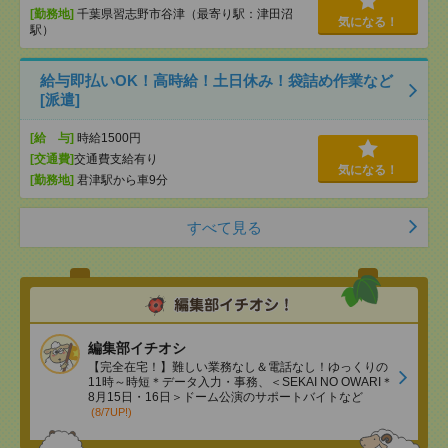
[勤務地]
千葉県習志野市谷津（最寄り駅：津田沼
気になる！
駅）
給与即払いOK！高時給！土日休み！袋詰め作業など
[派遣]
[給 与]
時給1500円
[交通費]
交通費支給有り
気になる！
[勤務地]
君津駅から車9分
すべて見る
編集部イチオシ
【完全在宅！】難しい業務なし＆電話なし！ゆっくりの
11時～時短＊データ入力・事務、＜SEKAI NO OWARI＊
8月15日・16日＞ドーム公演のサポートバイトなど
(8/7UP!)