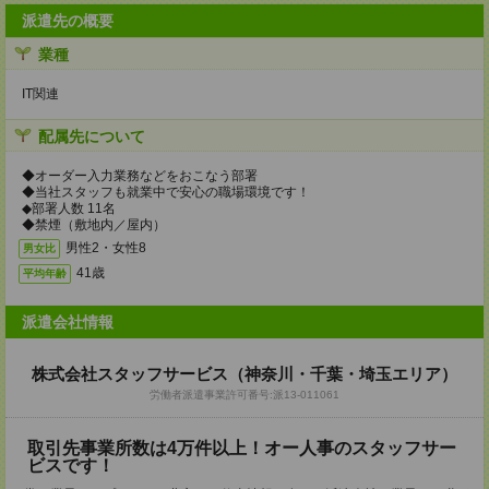
派遣先の概要
業種
IT関連
配属先について
◆オーダー入力業務などをおこなう部署
◆当社スタッフも就業中で安心の職場環境です！
◆部署人数 11名
◆禁煙（敷地内／屋内）
男性2・女性8
男女比
41歳
平均年齢
派遣会社情報
株式会社スタッフサービス（神奈川・千葉・埼玉エリア）
労働者派遣事業許可番号:派13-011061
取引先事業所数は4万件以上！オー人事のスタッフサー
ビスです！