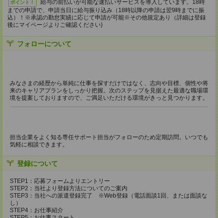
給与の前払いが可能な速払いサービスを導入しています。18時
ポイント！
までの申請で、申請当日に給与振り込み（18時以降の申請は翌9時までに振
込）！※承認の勤怠実績に応じて申請が可能※その他規定あり（詳細は登録
後にマイページよりご確認ください)
フォローについて
みなさまの経歴から単純に仕事を探すだけではなく、志向や目標、個性や将
来のキャリアプランをしっかり把握。次のステップを見据えた最適な職場環
境を提案しておりますので、ご満足いただける環境がきっと見つかります。
担当企業をよく知る専任サポート担当がフォローのため定期訪問。いつでも
気軽に相談できます。
登録について
STEP1：応募フォームよりエントリー
STEP2：当社より登録方法についてのご案内
STEP3：当社への派遣登録完了 ※Web登録（電話面談1回、または面談な
し）
STEP4：お仕事紹介
STEP5：お仕事スタート