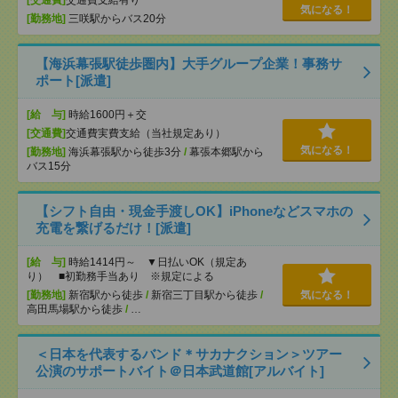
[交通費]
交通費支給有り
気になる！
[勤務地]
三咲駅からバス20分
【海浜幕張駅徒歩圏内】大手グループ企業！事務サ
ポート[派遣]
[給 与]
時給1600円＋交
[交通費]
交通費実費支給（当社規定あり）
気になる！
[勤務地]
海浜幕張駅から徒歩3分
/
幕張本郷駅から
バス15分
【シフト自由・現金手渡しOK】iPhoneなどスマホの
充電を繋げるだけ！[派遣]
[給 与]
時給1414円～ ▼日払いOK（規定あ
り） ■初勤務手当あり ※規定による
[勤務地]
新宿駅から徒歩
/
新宿三丁目駅から徒歩
/
気になる！
高田馬場駅から徒歩
/
…
＜日本を代表するバンド＊サカナクション＞ツアー
公演のサポートバイト＠日本武道館[アルバイト]