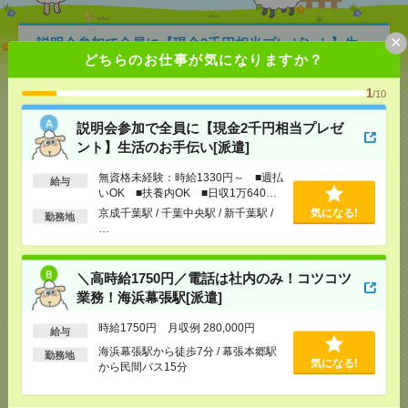
×
説明会参加で全員に【現金2千円相当プレゼント】生
どちらのお仕事が気になりますか？
活のお手伝い[派遣]
1
/10
[給 与]
無資格未経験：時給1330円～ ■週払い
OK ■扶養内OK ■日収1万640円以上
説明会参加で全員に【現金2千円相当プレゼ
[交通費]
交通費全額支給
気になる！
ント】生活のお手伝い[派遣]
[勤務地]
京成千葉駅
/
千葉中央駅
/
新千葉駅
/
…
無資格未経験：時給1330円～ ■週払
給与
いOK ■扶養内OK ■日収1万640円
＼高時給1750円／電話は社内のみ！コツコツ業務！
以上
海浜幕張駅[派遣]
京成千葉駅 / 千葉中央駅 / 新千葉駅 /
気になる!
勤務地
…
[給 与]
時給1750円 月収例 280,000円
[交通費]
全額支給
＼高時給1750円／電話は社内のみ！コツコツ
[月収例]
25～30万円
気になる！
業務！海浜幕張駅[派遣]
[勤務地]
海浜幕張駅から徒歩7分
/
幕張本郷駅から
民間バス15分
時給1750円 月収例 280,000円
給与
海浜幕張駅から徒歩7分 / 幕張本郷駅
勤務地
気になる!
＜扶養枠内で働こう！＞残業なし！安定就業！八千
から民間バス15分
代台駅＊受付＆事務[派遣]