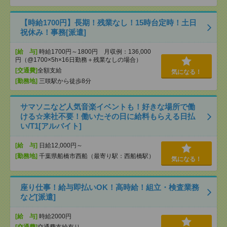
【時給1700円】長期！残業なし！15時台定時！土日
祝休み！事務[派遣]
[給 与]
時給1700円～1800円 月収例：136,000
円（@1700×5h×16日勤務＋残業なしの場合）
[交通費]
全額支給
気になる！
[勤務地]
三咲駅から徒歩8分
サマソニなど人気音楽イベントも！好きな場所で働
ける☆来社不要！働いたその日に給料もらえる日払
い/T1[アルバイト]
[給 与]
日給12,000円～
[勤務地]
千葉県船橋市西船（最寄り駅：西船橋駅）
気になる！
座り仕事！給与即払いOK！高時給！組立・検査業務
など[派遣]
[給 与]
時給2000円