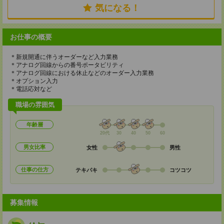
気になる！
お仕事の概要
＊新規開通に伴うオーダーなど入力業務
＊アナログ回線からの番号ポータビリティ
＊アナログ回線における休止などのオーダー入力業務
＊オプション入力
＊電話応対など
職場の雰囲気
年齢層
20代
30
40
50
60
男女比率
女性
男性
仕事の仕方
テキパキ
コツコツ
募集情報