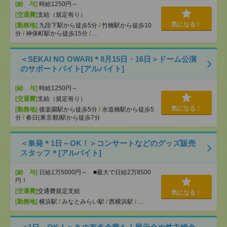
[給 与]
時給1250円～
[交通費]
支給（規定有り）
気になる！
[勤務地]
九段下駅から徒歩5分
/
竹橋駅から徒歩10
分
/
神保町駅から徒歩15分
/
…
＜SEKAI NO OWARI＊8月15日・16日＞ドーム公演
のサポートバイト[アルバイト]
[給 与]
時給1250円～
[交通費]
支給（規定有り）
気になる！
[勤務地]
後楽園駅から徒歩5分
/
水道橋駅から徒歩5
分
/
春日(東京都)駅から徒歩7分
＜単発＊1日～OK！＞コンサートなどのグッズ販売
スタッフ＊[アルバイト]
[給 与]
日給1万5000円～ ■最大で日給2万8500
円！
[交通費]
交通費規定支給
気になる！
[勤務地]
横浜駅
/
みなとみらい駅
/
西横浜駅
/
…