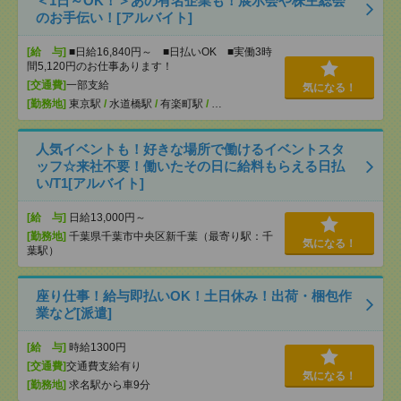
＜1日～OK！＞あの有名企業も！展示会や株主総会
のお手伝い！[アルバイト]
[給 与]
■日給16,840円～ ■日払いOK ■実働3時
間5,120円のお仕事あります！
[交通費]
一部支給
気になる！
[勤務地]
東京駅
/
水道橋駅
/
有楽町駅
/
…
人気イベントも！好きな場所で働けるイベントスタ
ッフ☆来社不要！働いたその日に給料もらえる日払
い/T1[アルバイト]
[給 与]
日給13,000円～
[勤務地]
千葉県千葉市中央区新千葉（最寄り駅：千
気になる！
葉駅）
座り仕事！給与即払いOK！土日休み！出荷・梱包作
業など[派遣]
[給 与]
時給1300円
[交通費]
交通費支給有り
気になる！
[勤務地]
求名駅から車9分