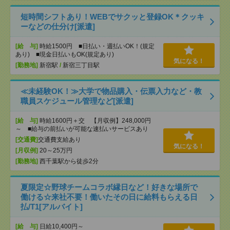
短時間シフトあり！WEBでサクッと登録OK＊クッキ
ーなどの仕分け[派遣]
[給 与]
時給1500円 ■日払い・週払いOK！(規定
あり) ■現金日払いもOK(規定あり)
気になる！
[勤務地]
新宿駅
/
新宿三丁目駅
≪未経験OK！≫大学で物品購入・伝票入力など・教
職員スケジュール管理など[派遣]
[給 与]
時給1600円＋交 【月収例】248,000円
～ ■給与の前払いが可能な速払いサービスあり
[交通費]
交通費支給あり
気になる！
[月収例]
20～25万円
[勤務地]
西千葉駅から徒歩2分
夏限定☆野球チームコラボ縁日など！好きな場所で
働ける☆来社不要！働いたその日に給料もらえる日
払/T1[アルバイト]
[給 与]
日給10,400円～