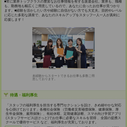
■常に業界トップクラスの豊富なお仕事情報を有する派遣会社。業界も、職種
も、勤務地も幅広くご用意しているので、あなたに合ったお仕事が見つかり
ます。■経験を活かしたい方や経験に自信がない方でも大丈夫。目的やレベル
に応じた多彩な講座で、あなたのスキルアップをスタッフ一人一人が真剣に
応援します！
未経験からスタートできるお仕事も多数ご用
意しております。
待遇・福利厚生
「スタッフの福利厚生を担当する専門セクションを設け、きめ細やかな対応
を心掛けております」各種社会保険 （労働者災害補償保険、健康保険、厚
生年金保険、雇用保険）、有給休暇、定期健康診断、スマホ向け学習アプリ
(スタッフサービスぽけっと)でお仕事に必要なスキルを習得 、全国の提携ス
クールで優待サービス など、福利厚生が充実しております。