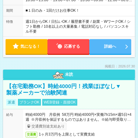
18:00～23:00 ・19:00～07:00 ・20:00～09:00 ・22:00～06:00
etc ★最短で3時間で5,120円のお仕事から 15時間で2万円近く稼
げるお仕事も！ ご希望のお時間に合わせてご紹介！ ※シフトは
■１日のみ・1回だけお仕事OK！
期間
現場によって異なります。 ※勿論、休憩時間はあるのでご安心
ください！
週1日からOK
/
日払いOK
/
履歴書不要
/
副業・WワークOK
/
シ
特徴
フト勤務
/
10名以上の大量募集
/
電話対応なし
/
パソコンスキ
ル不要
気になる！
応募する
詳細へ
掲載日：2026.07.30
未読
【在宅勤務OK】時給4000円！残業ほぼなし▼
製薬メーカーで治験関連
派遣
ブランクOK
WEB登録・面接OK
時給4000円 月収例 58万円 時給4000円×実働7h15m×週5日×4
給与
週 ※月収例を保証するものではありません。※給与即受取りサ
ービス利用可（利用条件有）
交通費別途支給あり
1ヶ月3万円を上限として実費支給
交通費