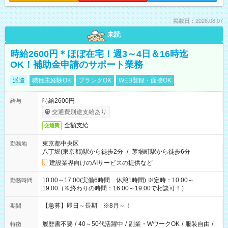
掲載日：2026.08.07
未読
時給2600円＊ほぼ在宅！週3～4日＆16時迄
OK！補助金申請のサポート業務
派遣
職種未経験OK
ブランクOK
WEB登録・面接OK
時給2600円
給与
交通費別途支給あり
全額支給
交通費
東京都中央区
勤務地
八丁堀(東京都)駅から徒歩2分
/
茅場町駅から徒歩6分
建設業界向けのAIサービスの提供など
10:00～17:00(実働6時間 休憩1時間) ※定時：10:00～
勤務時間
19:00（※終わりの時間：16:00～19:00で相談可！）
【急募】即日～長期 ※8月～！
期間
履歴書不要
/
40～50代活躍中
/
副業・WワークOK
/
服装自由
/
特徴