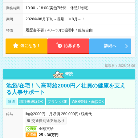
10:00～18:00(実働7時間 休憩1時間)
勤務時間
2026年08月下旬～長期 ※8月～！
期間
履歴書不要
/
40～50代活躍中
/
服装自由
特徴
気になる！
応募する
詳細へ
掲載日：2026.08.06
未読
池袋/在宅！＼高時給2000円／社員の健康を支え
る人事サポート
派遣
職種未経験OK
ブランクOK
WEB登録・面接OK
時給2000円 月収例 280,000円+残業代
給与
交通費別途支給あり
全額支給
交通費
25～30万円
月収例