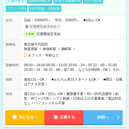
アルバイト
職種未経験OK
社会人未経験OK
大学生歓迎
ブランクOK
WEB登録・面接OK
日給：10000円～ 半日：5000円～ ■日払いOK！
給与
交通費別途支給あり
交通費規定支給
交通費
東京都千代田区
勤務地
秋葉原駅
/
神保町駅
/
麹町駅
/
…
オフィス・学校など
09:00～18:00 09:00～13:00 20:00～24：00 22：00～31:00
勤務時間
20:00～24：00 22：00～翌7:00 …など1日4時間～OK！ その他
シフトもございます！ お気軽にご相談ください！
激短1日～OK！ ■もちろん即日スタートもOK！ ■曜日・日数
期間
はアナタ次第！
週1日からOK
/
日払いOK
/
履歴書不要
/
40～50代活躍中
/
副
特徴
業・WワークOK
/
シフト勤務
/
10名以上の大量募集
/
電話対応
なし
/
パソコンスキル不要
気になる！
応募する
詳細へ