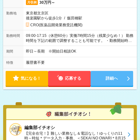
30万円～
月収例
東京都文京区
勤務地
後楽園駅から徒歩1分
/
飯田橋駅
CRO(医薬品開発業務受託機関)
09:00-17:15（休憩60分）実働7時間15分（残業少なめ！） 勤務
勤務時間
時間を下記の範囲で調整することも可能です。 ・勤務開始時
間 09:00～10:00 ・勤務終了時間 16:00～17:15 ・実働
05:00～07:15
即日～長期 ※開始日相談OK
期間
履歴書不要
特徴
気になる！
応募する
詳細へ
編集部イチオシ
【完全在宅！】難しい業務なし＆電話なし！ゆっくりの11
時～時短＊データ入力・事務、＜SEKAI NO OWARI＊8月15