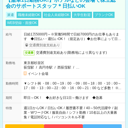
【激単1日勤務OK!】ホテルなどの会場で株主総
会のサポートスタッフ＊日払いOK
派遣
職種未経験OK
社会人未経験OK
大学生歓迎
ブランクOK
WEB登録・面接OK
日給1万5000円～※実働5時間で日給7000円のお仕事もありま
給与
す ◆日払い・週払いOK！（規定あり）◆お仕事によって日給
も異なります
交通費別途支給あり
交通費別途支給あり(勤務地により異なります)
交通費
東京都杉並区
勤務地
荻窪駅
/
高円寺駅
/
西荻窪駅
/
…
イベント会場
▼シフト例 ・08：00～19：00 ・09：00～18：00 ・10：00～
勤務時間
17：00 ・13：00～22：00 ・16：00～21：00 など多数！ ※お
仕事により勤務時間が異なります
即日～OK！ ◆お好きな日1日～働けます ◆急募
期間
週1日からOK
/
日払いOK
/
履歴書不要
/
40～50代活躍中
/
副
特徴
業・WワークOK
/
服装自由
/
シフト勤務
/
10名以上の大量募
集
/
電話対応なし
/
パソコンスキル不要