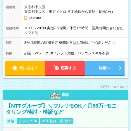
東京都中央区
勤務地
東京都中央区 東京メトロ 日本橋駅から直結（徒歩1分）
Valextra
10:00～20:00 実働7.5時間／休憩1.5時間 営業時間に合わせた
勤務時間
シフト制
3か月程度の短期予定 ※開始日はお気軽にご相談ください
期間
副業・WワークOK
/
シフト勤務
/
パソコンスキル不要
特徴
気になる！
応募する
詳細へ
掲載日：2026.08.07
未読
【NTTグループ】＼フルリモOK／月56万↑モニ
タリング検討・検証など
派遣
ブランクOK
WEB登録・面接OK