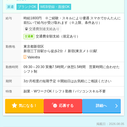
派遣
ブランクOK
WEB登録・面接OK
時給1800円 ※ご経験・スキルにより優遇 スマホでかんたんに
給与
前払いで給与が受け取れます（※上限、条件あり）
交通費別途支給あり
交通費全額支給（規定あり）
交通費
東京都新宿区
勤務地
新宿三丁目駅から徒歩2分
/
新宿(東京メトロ)駅
Valextra
09:30～20:30 実働7.5時間／休憩1.5時間 営業時間に合わせた
勤務時間
シフト制
3か月程度の短期予定 ※開始日はお気軽にご相談ください
期間
副業・WワークOK
/
シフト勤務
/
パソコンスキル不要
特徴
気になる！
応募する
詳細へ
掲載日：2026.08.05