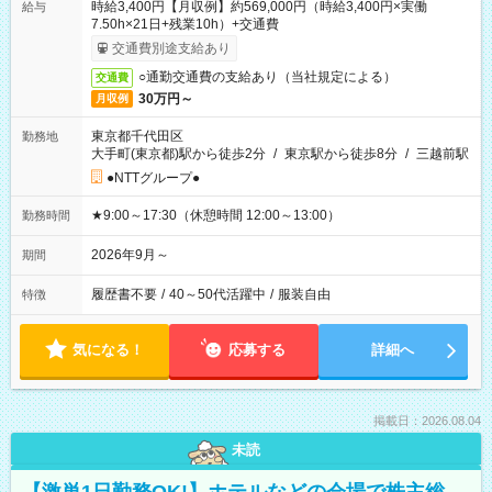
時給3,400円【月収例】約569,000円（時給3,400円×実働
給与
7.50h×21日+残業10h）+交通費
交通費別途支給あり
○通勤交通費の支給あり（当社規定による）
交通費
30万円～
月収例
東京都千代田区
勤務地
大手町(東京都)駅から徒歩2分
/
東京駅から徒歩8分
/
三越前駅
●NTTグループ●
★9:00～17:30（休憩時間 12:00～13:00）
勤務時間
2026年9月～
期間
履歴書不要
/
40～50代活躍中
/
服装自由
特徴
気になる！
応募する
詳細へ
掲載日：2026.08.04
未読