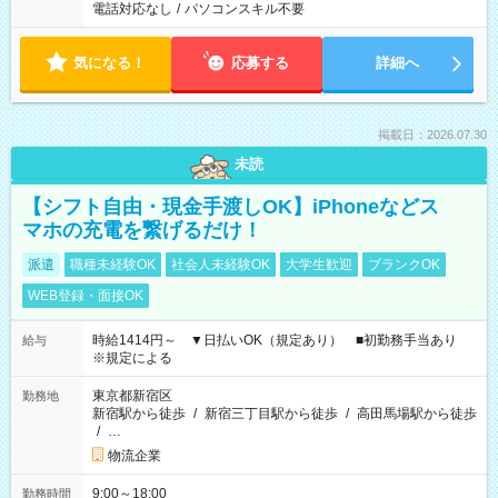
電話対応なし
/
パソコンスキル不要
気になる！
応募する
詳細へ
掲載日：2026.07.30
未読
【シフト自由・現金手渡しOK】iPhoneなどス
マホの充電を繋げるだけ！
派遣
職種未経験OK
社会人未経験OK
大学生歓迎
ブランクOK
WEB登録・面接OK
時給1414円～ ▼日払いOK（規定あり） ■初勤務手当あり
給与
※規定による
東京都新宿区
勤務地
新宿駅から徒歩
/
新宿三丁目駅から徒歩
/
高田馬場駅から徒歩
/
…
物流企業
9:00～18:00
勤務時間