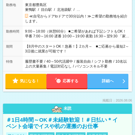
東京都豊島区
勤務地
巣鴨駅
/
目白駅
/
北池袋駅
/
…
≪自宅からドアtoドアで30分以内！≫ご希望の勤務地を紹介
します。
9:00～18:00（休憩60分） ■ご希望があれば下記シフトもOK！
勤務時間
早番 7:00～16:00 遅番 10:00～19:00 夜勤 16:30～翌9:30 「家族
と休みを合わせたい」 「余裕を持って夕飯の準備がしたい」
「できれば残業はしたくない」 など、ご希望を教えてください
【8月中のスタートOK！急募！】2カ月～ ■ご応募から最短2～
期間
ね。 ※Wワーク希望の方へ 今ご覧のお仕事で希望する勤務時間
3日後に就業が可能です！
と、もう1つのお仕事の勤務時間。 合計で週40時間を超える場
合は応募できません。
履歴書不要
/
40～50代活躍中
/
服装自由
/
シフト勤務
/
10名以
特徴
上の大量募集
/
電話対応なし
/
パソコンスキル不要
気になる！
応募する
詳細へ
掲載日：2026.08.06
未読
＃1日4時間～OK＃未経験歓迎！＃日払い＊イ
ベント会場でイスや机の運搬のお仕事