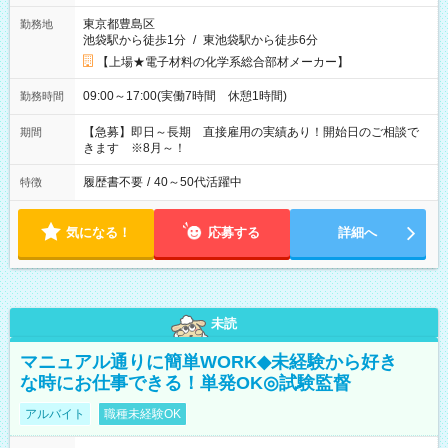
東京都豊島区
勤務地
池袋駅から徒歩1分
/
東池袋駅から徒歩6分
【上場★電子材料の化学系総合部材メーカー】
09:00～17:00(実働7時間 休憩1時間)
勤務時間
【急募】即日～長期 直接雇用の実績あり！開始日のご相談で
期間
きます ※8月～！
履歴書不要
/
40～50代活躍中
特徴
気になる！
応募する
詳細へ
未読
マニュアル通りに簡単WORK◆未経験から好き
な時にお仕事できる！単発OK◎試験監督
アルバイト
職種未経験OK