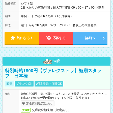
間】試用期間なし
シフト制
勤務時間
1日あたりの実働時間：最大7時間/日 09：00～17：00 ※勤務時
間は 試験により異なります。
単発・1日のみOK / 短期（1ヶ月以内）
期間
週1日からOK / 副業・WワークOK / 10名以上の大量募集
特徴
気になる！
応募する
詳細へ
未読
特別時給1800円【ヴァレクストラ】短期スタッ
フ 日本橋
派遣
ブランクOK
WEB登録・面接OK
時給1800円 ※ご経験・スキルにより優遇 スマホでかんたんに
給与
前払いで給与が受け取れます（※上限、条件あり）
交通費別途支給あり
交通費全額支給（規定あり）
交通費