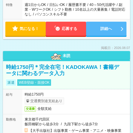
週1日からOK
/
日払いOK
/
履歴書不要
/
40～50代活躍中
/
副
特徴
業・WワークOK
/
シフト勤務
/
10名以上の大量募集
/
電話対応
なし
/
パソコンスキル不要
気になる！
応募する
詳細へ
掲載日：2026.08.07
未読
時給1750円＊完全在宅！KADOKAWA！書籍デ
ータに関わるデータ入力
派遣
WEB登録・面接OK
時給1750円
給与
交通費別途支給あり
全額支給
交通費
東京都千代田区
勤務地
飯田橋駅から徒歩3分
/
九段下駅から徒歩7分
【大手出版社】出版事業・ゲーム事業・アニメ・映像事業