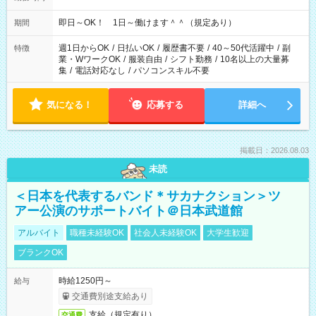
即日～OK！ 1日～働けます＾＾（規定あり）
期間
週1日からOK
/
日払いOK
/
履歴書不要
/
40～50代活躍中
/
副
特徴
業・WワークOK
/
服装自由
/
シフト勤務
/
10名以上の大量募
集
/
電話対応なし
/
パソコンスキル不要
気になる！
応募する
詳細へ
掲載日：2026.08.03
未読
＜日本を代表するバンド＊サカナクション＞ツ
アー公演のサポートバイト＠日本武道館
アルバイト
職種未経験OK
社会人未経験OK
大学生歓迎
ブランクOK
時給1250円～
給与
交通費別途支給あり
支給（規定有り）
交通費