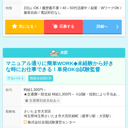
日払いOK
/
履歴書不要
/
40～50代活躍中
/
副業・WワークOK
/
特徴
服装自由
/
電話対応なし
気になる！
応募する
詳細へ
未読
マニュアル通りに簡単WORK◆未経験から好き
な時にお仕事できる！単発OK◎試験監督
アルバイト
職種未経験OK
時給1,300円～
給与
★交通費一部支給 時給1,300円～ ※試験・役割により手当あり
※勤務回数により昇給あり 【即給（前払い）オプションあ
交通費別途支給あり
り！】 希望される場合、勤務から1週間ほどで給与の一部を受け
取れます。 ※手数料418円がかかります。 【過去試験日の収入
さいたま市大宮区
勤務地
例】 ・河合塾模擬試験 8:30～17:30（休憩1時間） 時給1,300円
埼玉県埼玉県さいたま市大宮区錦町（最寄り駅：大宮駅）
×8時間＝日収10,400円＋交通費 ※当日の役割により時給＋100
円の場合あり ・国家試験 7:00～13:30（休憩なし） 時給1,300
株式会社全国試験運営センター
円（役割手当＋100円）×6時間＝日収8,400円＋交通費 【試用期