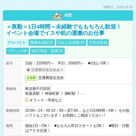
掲載日：2026.08.05
未読
＜夜勤＞1日4時間～未経験でももちろん歓迎！
イベント会場でイスや机の運搬のお仕事
アルバイト
職種未経験OK
社会人未経験OK
大学生歓迎
ブランクOK
WEB登録・面接OK
日給：12500円～ 半日：5000円～ ■日払いOK！
給与
交通費別途支給あり
交通費規定支給
交通費
東京都千代田区
勤務地
秋葉原駅
/
神保町駅
/
麹町駅
/
…
オフィス・学校など
20:00～24：00 22：00～翌7:00 …など1日4時間～OK！ その他
勤務時間
シフトもございます！ お気軽にご相談ください！
激短1日～OK！ ■もちろん即日スタートもOK！ ■曜日・日数
期間
はアナタ次第！