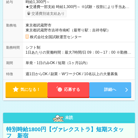
時給1,300円～
給与
★交通費一部支給 時給1,300円～ ※試験・役割により手当あり
※勤務回数により昇給あり 【即給（前払い）オプションあ
交通費別途支給あり
り！】 希望される場合、勤務から1週間ほどで給与の一部を受け
取れます。 ※手数料418円がかかります。 【過去試験日の収入
東京都武蔵野市
勤務地
例】 ・河合塾模擬試験 8:30～17:30（休憩1時間） 時給1,300円
東京都武蔵野市吉祥寺南町（最寄り駅：吉祥寺駅）
×8時間＝日収10,400円＋交通費 ※当日の役割により時給＋100
円の場合あり ・国家試験 7:00～13:30（休憩なし） 時給1,300
株式会社全国試験運営センター
円（役割手当＋100円）×6時間＝日収8,400円＋交通費 【試用期
間】試用期間なし
シフト制
勤務時間
1日あたりの実働時間：最大7時間/日 09：00～17：00 ※勤務時
間は 試験により異なります。
単発・1日のみOK / 短期（1ヶ月以内）
期間
週1日からOK / 副業・WワークOK / 10名以上の大量募集
特徴
気になる！
応募する
詳細へ
未読
特別時給1800円【ヴァレクストラ】短期スタッ
フ 新宿