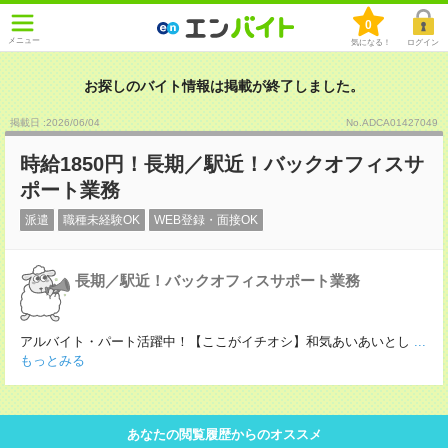
0
メニュー
気になる！
ログイン
お探しのバイト情報は掲載が終了しました。
掲載日 :2026
/
06
/
04
No.ADCA01427049
時給1850円！長期／駅近！バックオフィスサ
ポート業務
派遣
職種未経験OK
WEB登録・面接OK
長期／駅近！バックオフィスサポート業務
アルバイト・パート活躍中！【ここがイチオシ】和気あいあいとし
...
もっとみる
あなたの閲覧履歴からのオススメ