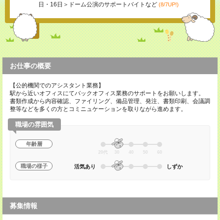
日・16日＞ドーム公演のサポートバイトなど
(8/7UP!)
お仕事の概要
【公的機関でのアシスタント業務】
駅から近いオフィスにてバックオフィス業務のサポートをお願いします。
書類作成から内容確認、ファイリング、備品管理、発注、書類印刷、会議調
整等などを多くの方とコミニュケーションを取りながら進めます。
職場の雰囲気
年齢層
20代
30
40
50
60
職場の様子
活気あり
しずか
募集情報