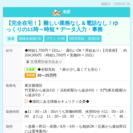
掲載日：2026.07.29
未読
【完全在宅！】難しい業務なし＆電話なし！ゆ
っくりの11時～時短＊データ入力・事務
派遣
職種未経験OK
ブランクOK
WEB登録・面接OK
◆時給1,700円＊日払い・週払いOK＊昇給あり♪【月収例】 ・約
給与
204,000円 （時給1,700円 × 実働6h × 20日）
交通費別途支給あり
◆全額支給 ＊家が少し遠くても安心！
交通費
20～25万円
月収例
東京都港区
勤務地
竹芝駅から徒歩2分
/
浜松町駅から徒歩4分
/
大門(東京都)駅か
ら徒歩5分
/
…
◆港区にある情報セキュリティ企業◆
◆11：00～18：30のうち実働6時間、休憩60分 ※11：00～18：
勤務時間
00 または 11：30～18：30 。*。ブランクOK！。*。 例え
ば前職が、 在宅/財団法人/事務/コールセンター/受付/販売/カフェ
スタッフ スイーツ販売/ホテルフロント/化粧品販売/など 様々な
＜急募＞即日～長期／8月～9月～も相談OK！応募から最短即日
期間
業界から入社して活躍されています♪
には選考案内♪