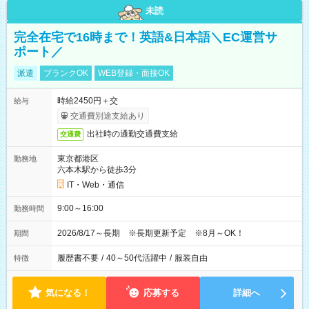
未読
完全在宅で16時まで！英語&日本語＼EC運営サ
ポート／
派遣
ブランクOK
WEB登録・面接OK
時給2450円＋交
給与
交通費別途支給あり
出社時の通勤交通費支給
交通費
東京都港区
勤務地
六本木駅から徒歩3分
IT・Web・通信
9:00～16:00
勤務時間
2026/8/17～長期 ※長期更新予定 ※8月～OK！
期間
履歴書不要
/
40～50代活躍中
/
服装自由
特徴
気になる！
応募する
詳細へ