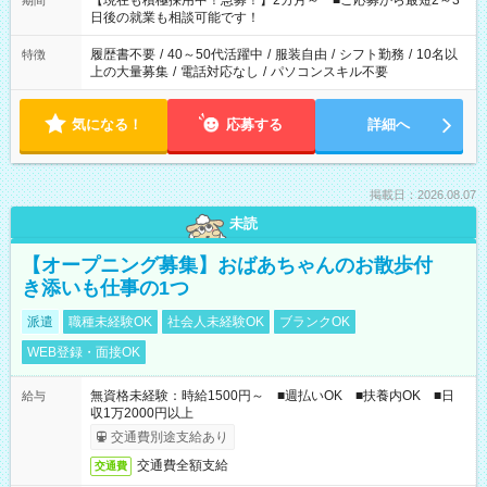
【現在も積極採用中！急募！】2カ月～ ■ご応募から最短2～3
期間
の方へ 今ご覧のお仕事で希望する勤務時間と、もう1つのお仕事
日後の就業も相談可能です！
の勤務時間。 合計で週40時間を超える場合は応募できません。
履歴書不要
/
40～50代活躍中
/
服装自由
/
シフト勤務
/
10名以
特徴
上の大量募集
/
電話対応なし
/
パソコンスキル不要
気になる！
応募する
詳細へ
掲載日：2026.08.07
未読
【オープニング募集】おばあちゃんのお散歩付
き添いも仕事の1つ
派遣
職種未経験OK
社会人未経験OK
ブランクOK
WEB登録・面接OK
無資格未経験：時給1500円～ ■週払いOK ■扶養内OK ■日
給与
収1万2000円以上
交通費別途支給あり
交通費全額支給
交通費