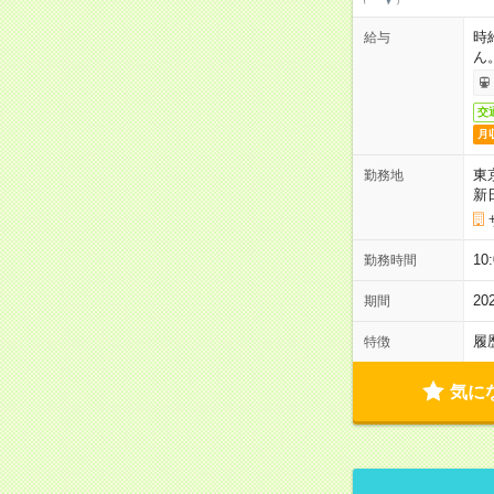
時
給与
ん
交
月
東
勤務地
新
1
勤務時間
2
期間
履
特徴
気に