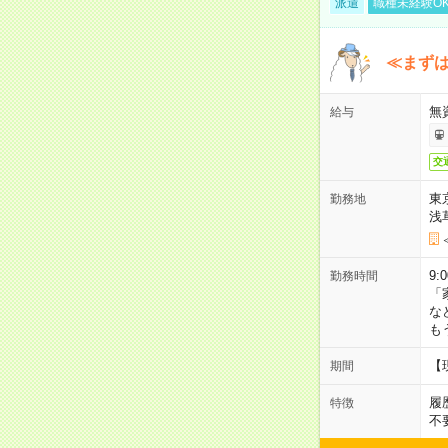
派遣
職種未経験O
≪まずは
無
給与
交
東
勤務地
浅
9:
勤務時間
「
な
も
【
期間
履
特徴
不