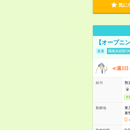
気に
【オープニン
派遣
職種未経験O
≪週3日
無
給与
交
東
勤務地
巣