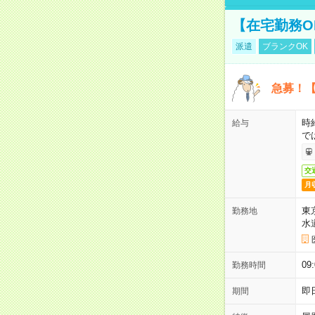
【在宅勤務O
派遣
ブランクOK
急募！【
時
給与
で
交
月
東
勤務地
水
09
勤務時間
即
期間