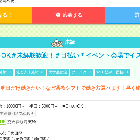
歴書不要
なる！
応募する
詳
未読
～OK＃未経験歓迎！＃日払い＊イベント会場でイ
経験OK
社会人未経験OK
大学生歓迎
ブランクOK
WEB登録・面接OK
ら明日だけ働きたい！など柔軟シフトで働き方選べます！早く
給：10000円～ 半日：5000円～ ■日払いOK！
交通費別途支給あり
交通費規定支給
通費
京都千代田区
葉原駅
/
神保町駅
/
麹町駅
/
…