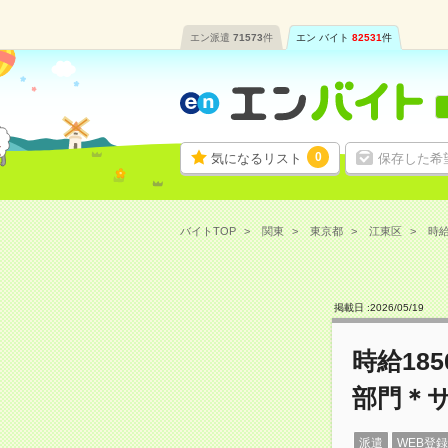
エン派遣
71573
件
エン バイト
82531
件
0
気になるリスト
保存した希
バイトTOP
関東
東京都
江東区
時給
掲載日 :
2026
/
05
/
19
時給18
部門＊
派遣
WEB登