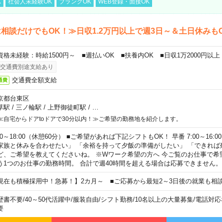
K
社会人未経験OK
ブランクOK
WEB登録・面接OK
相談だけでもOK！≫日収1.2万円以上で週3日～＆土日休みも
資格未経験：時給1500円～ ■週払いOK ■扶養内OK ■日収1万2000円以上
交通費別途支給あり
交通費全額支給
通費
京都台東区
草駅
/
三ノ輪駅
/
上野御徒町駅
/
…
≪自宅からドアtoドアで30分以内！≫ご希望の勤務地を紹介します。
00～18:00（休憩60分） ■ご希望があれば下記シフトもOK！ 早番 7:00～16:00 遅
家族と休みを合わせたい」 「余裕を持って夕飯の準備がしたい」 「できれば
ど、ご希望を教えてくださいね。 ※Wワーク希望の方へ 今ご覧のお仕事で希
う1つのお仕事の勤務時間。 合計で週40時間を超える場合は応募できません。
現在も積極採用中！急募！】2カ月～ ■ご応募から最短2～3日後の就業も相
歴書不要
/
40～50代活躍中
/
服装自由
/
シフト勤務
/
10名以上の大量募集
/
電話対応
要