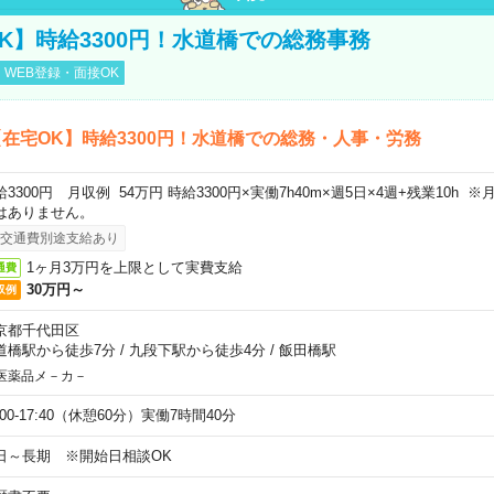
K】時給3300円！水道橋での総務事務
WEB登録・面接OK
在宅OK】時給3300円！水道橋での総務・人事・労務
給3300円 月収例 54万円 時給3300円×実働7h40m×週5日×4週+残業10h
はありません。
交通費別途支給あり
1ヶ月3万円を上限として実費支給
通費
30万円～
収例
京都千代田区
道橋駅から徒歩7分
/
九段下駅から徒歩4分
/
飯田橋駅
医薬品メ－カ－
:00-17:40（休憩60分）実働7時間40分
日～長期 ※開始日相談OK