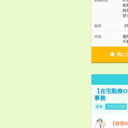
9:
勤務時間
夜
残
望
【
期間
履
特徴
不
気に
【在宅勤務O
事務
派遣
ブランクOK
【在宅O