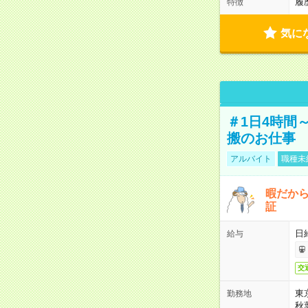
履
特徴
気に
＃1日4時間
搬のお仕事
アルバイト
職種未
暇だか
証
日
給与
交
東
勤務地
秋