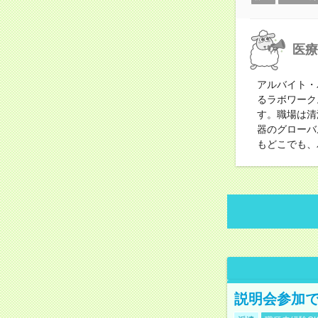
医療
アルバイト・
るラボワーク
す。職場は清
器のグローバ
もどこでも、
説明会参加で