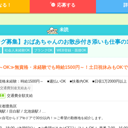
なる！
応募する
詳
未読
グ募集】おばあちゃんのお散歩付き添いも仕事の
K
社会人未経験OK
ブランクOK
WEB登録・面接OK
～OK≫無資格・未経験でも時給1500円～！土日祝休みもOK
資格未経験：時給1500円～ ■週払いOK ■扶養内OK ■日収1万2000円以上
交通費別途支給あり
交通費全額支給
通費
京都豊島区
鴨駅
/
目白駅
/
北池袋駅
/
…
≪自宅からドアtoドアで30分以内！≫ご希望の勤務地を紹介します。