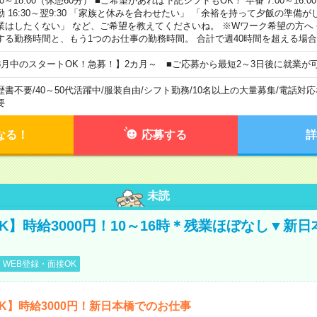
00～18:00（休憩60分） ■ご希望があれば下記シフトもOK！ 早番 7:00～16:00 遅
勤 16:30～翌9:30 「家族と休みを合わせたい」 「余裕を持って夕飯の準備
業はしたくない」 など、ご希望を教えてくださいね。 ※Wワーク希望の方へ
する勤務時間と、もう1つのお仕事の勤務時間。 合計で週40時間を超える場
8月中のスタートOK！急募！】2カ月～ ■ご応募から最短2～3日後に就業が
歴書不要
/
40～50代活躍中
/
服装自由
/
シフト勤務
/
10名以上の大量募集
/
電話対応
要
なる！
応募する
詳
未読
K】時給3000円！10～16時＊残業ほぼなし▼新
WEB登録・面接OK
K】時給3000円！新日本橋でのお仕事