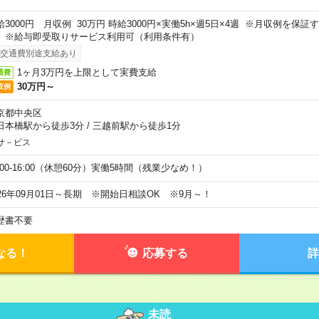
給3000円 月収例 30万円 時給3000円×実働5h×週5日×4週 ※月収例を保
。※給与即受取りサービス利用可（利用条件有）
交通費別途支給あり
1ヶ月3万円を上限として実費支給
通費
30万円～
収例
京都中央区
日本橋駅から徒歩3分
/
三越前駅から徒歩1分
サ－ビス
0:00-16:00（休憩60分）実働5時間（残業少なめ！）
026年09月01日～長期 ※開始日相談OK ※9月～！
歴書不要
なる！
応募する
詳
未読