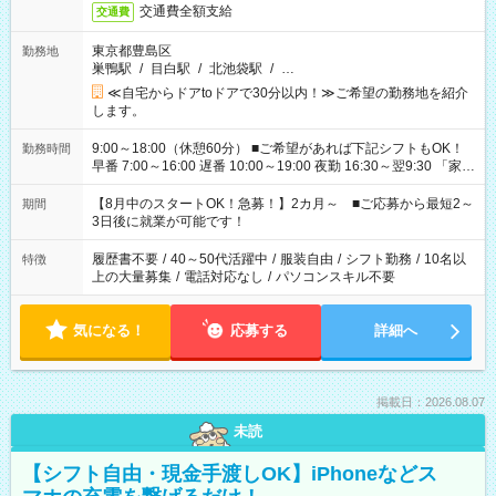
交通費全額支給
交通費
東京都豊島区
勤務地
巣鴨駅
/
目白駅
/
北池袋駅
/
…
≪自宅からドアtoドアで30分以内！≫ご希望の勤務地を紹介
します。
9:00～18:00（休憩60分） ■ご希望があれば下記シフトもOK！
勤務時間
早番 7:00～16:00 遅番 10:00～19:00 夜勤 16:30～翌9:30 「家族
と休みを合わせたい」 「余裕を持って夕飯の準備がしたい」
「できれば残業はしたくない」 など、ご希望を教えてください
【8月中のスタートOK！急募！】2カ月～ ■ご応募から最短2～
期間
ね。 ※Wワーク希望の方へ 今ご覧のお仕事で希望する勤務時間
3日後に就業が可能です！
と、もう1つのお仕事の勤務時間。 合計で週40時間を超える場
合は応募できません。
履歴書不要
/
40～50代活躍中
/
服装自由
/
シフト勤務
/
10名以
特徴
上の大量募集
/
電話対応なし
/
パソコンスキル不要
気になる！
応募する
詳細へ
掲載日：2026.08.07
未読
【シフト自由・現金手渡しOK】iPhoneなどス