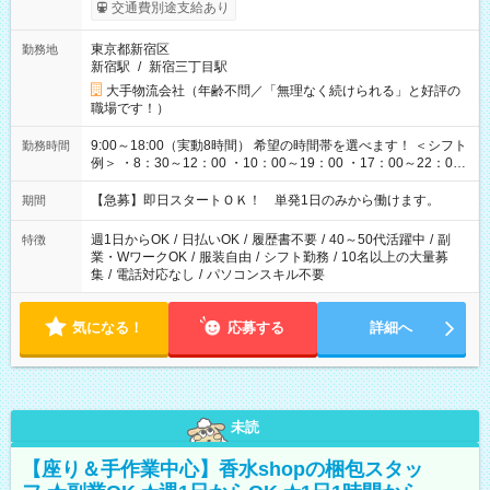
交通費別途支給あり
東京都新宿区
勤務地
新宿駅
/
新宿三丁目駅
大手物流会社（年齢不問／「無理なく続けられる」と好評の
職場です！）
9:00～18:00（実動8時間） 希望の時間帯を選べます！ ＜シフト
勤務時間
例＞ ・8：30～12：00 ・10：00～19：00 ・17：00～22：00
・13：00～22：00 ・22：00～翌6：00 など
【急募】即日スタートＯＫ！ 単発1日のみから働けます。
期間
週1日からOK
/
日払いOK
/
履歴書不要
/
40～50代活躍中
/
副
特徴
業・WワークOK
/
服装自由
/
シフト勤務
/
10名以上の大量募
集
/
電話対応なし
/
パソコンスキル不要
気になる！
応募する
詳細へ
未読
【座り＆手作業中心】香水shopの梱包スタッ