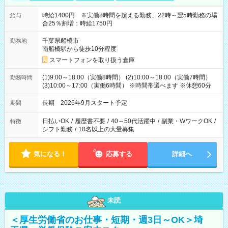
時給1400円 ※実働8時間を超える勤務、22時～翌5時勤務の場
給与
合25％割増：時給1750円
千葉県船橋市
勤務地
南船橋駅から徒歩10分程度
スマートフォンを取り扱う倉庫
(1)9:00～18:00（実働8時間） (2)10:00～18:00（実働7時間）
勤務時間
(3)10:00～17:00（実働6時間） ※時間帯選べます ※休憩60分
長期 2026年9月スタート予定
期間
日払いOK
/
履歴書不要
/
40～50代活躍中
/
副業・WワークOK
/
特徴
シフト勤務
/
10名以上の大量募集
気になる！
応募する
詳細へ
未読
＜厚生労働省のお仕事・短期・週3日～OK＞埼