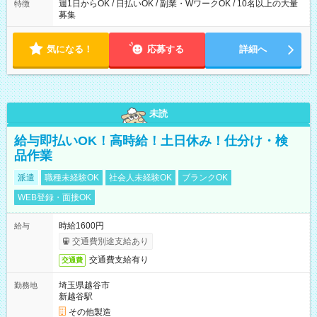
週1日からOK / 日払いOK / 副業・WワークOK / 10名以上の大量
特徴
募集
気になる！
応募する
詳細へ
未読
給与即払いOK！高時給！土日休み！仕分け・検
品作業
派遣
職種未経験OK
社会人未経験OK
ブランクOK
WEB登録・面接OK
時給1600円
給与
交通費別途支給あり
交通費支給有り
交通費
埼玉県越谷市
勤務地
新越谷駅
その他製造