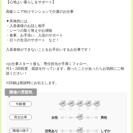
【心地よい暮らしをサポート】
高級シニア向けマンションで介護のお仕事
▼具体的には…
・入居者様のお話し相手
・シーツの取り替えやお掃除
・食事、お手洗い、入浴のサポート
・日々の生活のサポート など！
入居者様ができないことをお手伝いするお仕事です！
○お仕事スタート後も、専任担当が手厚くフォロー。
月1～2回程度、面談を行っています。困ったことがあったらお気軽にご相
談ください！
※詳細は面談時にお伝えします。
職場の雰囲気
年齢層
20代
30
40
50
60
男女比率
女性
男性
職場の様子
活気あり
しずか