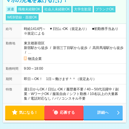
マホの充電を繋げるだけ！
派遣
職種未経験OK
社会人未経験OK
大学生歓迎
ブランクOK
WEB登録・面接OK
時給1414円～ ▼日払いOK（規定あり） ■初勤務手当あり
給与
※規定による
東京都新宿区
勤務地
新宿駅から徒歩
/
新宿三丁目駅から徒歩
/
高田馬場駅から徒歩
/
…
物流企業
9:00～18:00
勤務時間
即日～OK！ 1日～働けます＾＾（規定あり）
期間
週1日からOK
/
日払いOK
/
履歴書不要
/
40～50代活躍中
/
副
特徴
業・WワークOK
/
服装自由
/
シフト勤務
/
10名以上の大量募
集
/
電話対応なし
/
パソコンスキル不要
気になる！
応募する
詳細へ