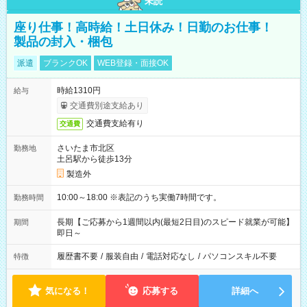
未読
座り仕事！高時給！土日休み！日勤のお仕事！
製品の封入・梱包
派遣
ブランクOK
WEB登録・面接OK
時給1310円
給与
交通費別途支給あり
交通費支給有り
交通費
さいたま市北区
勤務地
土呂駅から徒歩13分
製造外
10:00～18:00 ※表記のうち実働7時間です。
勤務時間
長期【ご応募から1週間以内(最短2日目)のスピード就業が可能】
期間
即日～
履歴書不要
/
服装自由
/
電話対応なし
/
パソコンスキル不要
特徴
気になる！
応募する
詳細へ