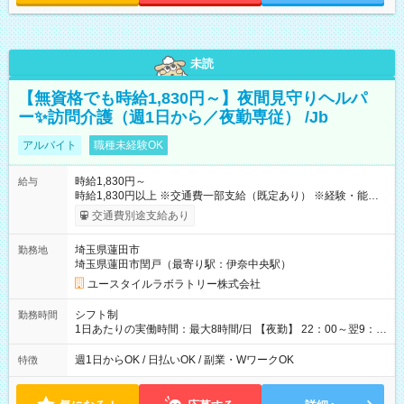
未読
【無資格でも時給1,830円～】夜間見守りヘルパ
ー✨訪問介護（週1日から／夜勤専従） /Jb
アルバイト
職種未経験OK
時給1,830円～
給与
時給1,830円以上 ※交通費一部支給（既定あり） ※経験・能力を
考慮して決定します 【収入例】 週1回勤務の場合：1,830円×8時
交通費別途支給あり
間×4回=5万8,560円 週3回勤務の場合：1,830円×8時間×12回
=17万5,680円 【試用期間】試用期間あり 試用期間の長さ：2ヶ
埼玉県蓮田市
勤務地
月 ※ 雇用形態と給与に、本採用時と異なる部分があります。 雇
埼玉県蓮田市閏戸（最寄り駅：伊奈中央駅）
用形態：本採用時と同じです。 給与：時給 1,580円以上
ユースタイルラボラトリー株式会社
シフト制
勤務時間
1日あたりの実働時間：最大8時間/日 【夜勤】 22：00～翌9：
00 ※週1日～OK ／ 夜勤専従 ＊＊ 勤務時間例 ＊＊ ■22時か
ら翌7時 ■23時から翌8時 ■24時から翌9時 など ※上記の時間
週1日からOK / 日払いOK / 副業・WワークOK
特徴
内で8時間勤務（休憩1時間）ご利用者様により、時間は異なり
ます。 ※曜日固定（毎週同じ曜日での勤務となります）