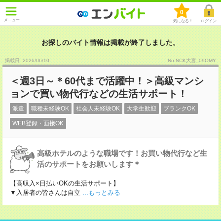
0
メニュー
気になる！
ログイン
お探しのバイト情報は掲載が終了しました。
掲載日 :2026
/
06
/
10
No.NCK大宮_09OMY
＜週3日～＊60代まで活躍中！＞高級マンシ
ョンで買い物代行などの生活サポート！
派遣
職種未経験OK
社会人未経験OK
大学生歓迎
ブランクOK
WEB登録・面接OK
高級ホテルのような職場です！お買い物代行など生
活のサポートをお願いします＊
【高収入×日払いOKの生活サポート】
▼入居者の皆さんは自立
...もっとみる