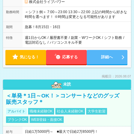
株式会社ライブパワー
＜シフト例＞ 7:00～23:00 13:30～22:00 上記の時間から好きな
勤務時間
時間を選べます！ ※時間は変更となる可能性があります
急募！8月15日・16日
期間
週1日からOK
/
履歴書不要
/
副業・WワークOK
/
シフト勤務
/
特徴
電話対応なし
/
パソコンスキル不要
気になる！
応募する
詳細へ
掲載日：2026.08.07
未読
＜単発＊1日～OK！＞コンサートなどのグッズ
販売スタッフ＊
アルバイト
職種未経験OK
社会人未経験OK
大学生歓迎
ブランクOK
WEB登録・面接OK
日給1万5000円～ ■最大で日給2万8500円！
給与