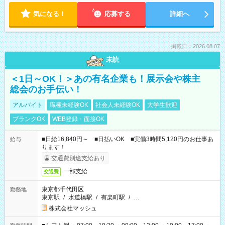
気になる！
応募する
詳細へ
掲載日：2026.08.07
未読
＜1日～OK！＞あの有名企業も！展示会や株主
総会のお手伝い！
アルバイト
職種未経験OK
社会人未経験OK
大学生歓迎
ブランクOK
WEB登録・面接OK
■日給16,840円～ ■日払いOK ■実働3時間5,120円のお仕事あ
給与
ります！
交通費別途支給あり
一部支給
交通費
東京都千代田区
勤務地
東京駅
/
水道橋駅
/
有楽町駅
/
…
株式会社マッシュ