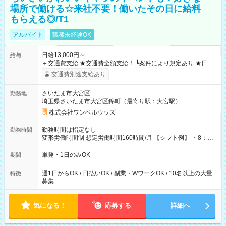
場所で働ける☆来社不要！働いたその日に給料
もらえる◎/T1
アルバイト
職種未経験OK
日給13,000円～
給与
＋交通費支給 ★交通費全額支給！ ┗案件により規定あり ★日払
いOK！（規定あり） ┗働いたその日に現金GET♪ お仕事後はコ
交通費別途支給あり
ンビニATMから 日払い分を引き落とせます！ 【試用期間】試
用期間なし
さいたま市大宮区
勤務地
埼玉県さいたま市大宮区錦町（最寄り駅：大宮駅）
株式会社ワンベルウッズ
勤務時間は指定なし
勤務時間
変形労働時間制 想定労働時間160時間/月 【シフト例】 ・8：00
～21：00
単発・1日のみOK
期間
週1日からOK / 日払いOK / 副業・WワークOK / 10名以上の大量
特徴
募集
気になる！
応募する
詳細へ