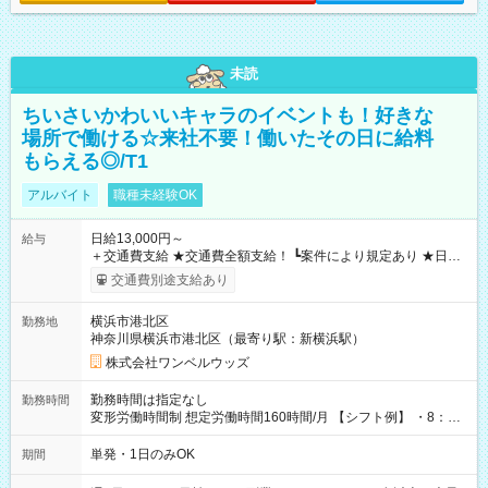
未読
ちいさいかわいいキャラのイベントも！好きな
場所で働ける☆来社不要！働いたその日に給料
もらえる◎/T1
アルバイト
職種未経験OK
日給13,000円～
給与
＋交通費支給 ★交通費全額支給！ ┗案件により規定あり ★日払
いOK！（規定あり） ┗働いたその日に現金GET♪ お仕事後はコ
交通費別途支給あり
ンビニATMから 日払い分を引き落とせます！ 【試用期間】試
用期間なし
横浜市港北区
勤務地
神奈川県横浜市港北区（最寄り駅：新横浜駅）
株式会社ワンベルウッズ
勤務時間は指定なし
勤務時間
変形労働時間制 想定労働時間160時間/月 【シフト例】 ・8：00
～21：00
単発・1日のみOK
期間