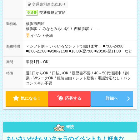
交通費別途支給あり
交通費規定支給
交通費
横浜市西区
勤務地
横浜駅
/
みなとみらい駅
/
西横浜駅
/
…
イベント会場
＜シフト例＞ いろいろなシフトで働けます！ ■7:00-24:00
勤務時間
■8:00-21:00 ■9:00-21:00 ■18:00-翌7:00 ■20:30-翌11:00 など
単発1日～OK!
期間
週1日からOK
/
日払いOK
/
履歴書不要
/
40～50代活躍中
/
副
特徴
業・WワークOK
/
服装自由
/
シフト勤務
/
電話対応なし
/
パソ
コンスキル不要
気になる！
応募する
詳細へ
未読
ちいさいかわいいキャラのイベントも！好きな