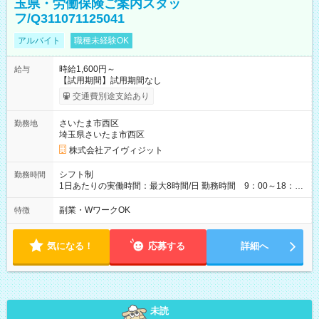
玉県・労働保険ご案内スタッ
フ/Q311071125041
アルバイト
職種未経験OK
時給1,600円～
給与
【試用期間】試用期間なし
交通費別途支給あり
さいたま市西区
勤務地
埼玉県さいたま市西区
株式会社アイヴィジット
シフト制
勤務時間
1日あたりの実働時間：最大8時間/日 勤務時間 9：00～18：
00(実働8h、休憩1h) 土日祝含む週3日～OK、シフト制 ※もちろ
ん週5日勤務もOK♪ 勤務期間：2026年8月12日～9月9日※リスト
副業・WワークOK
特徴
全件完了で業務終了
気になる！
応募する
詳細へ
未読