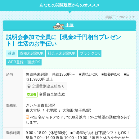
あなたの閲覧履歴からのオススメ
掲載日：2026.07.31
未読
説明会参加で全員に【現金2千円相当プレゼン
ト】生活のお手伝い
派遣
職種未経験OK
社会人未経験OK
ブランクOK
WEB登録・面接OK
無資格未経験：時給1350円～ ■週払いOK ■扶養内OK ■日
給与
収1万800円以上
交通費別途支給あり
交通費全額支給
交通費
さいたま市見沼区
勤務地
東大宮駅
/
七里駅
/
大和田(埼玉県)駅
≪自宅からドアtoドアで30分以内！≫ご希望の勤務地を紹介
します。
9:00～18:00（休憩60分） ■ご希望があれば下記シフトもOK！
勤務時間
早番 7:00～16:00 遅番 10:00～19:00 「家族と休みを合わせた