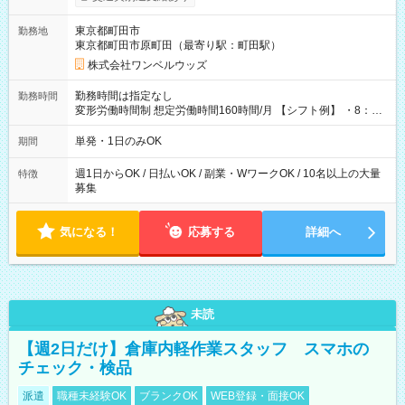
ンビニATMから 日払い分を引き落とせます！ 【試用期間】試
用期間なし
東京都町田市
勤務地
東京都町田市原町田（最寄り駅：町田駅）
株式会社ワンベルウッズ
勤務時間は指定なし
勤務時間
変形労働時間制 想定労働時間160時間/月 【シフト例】 ・8：00
～21：00
単発・1日のみOK
期間
週1日からOK / 日払いOK / 副業・WワークOK / 10名以上の大量
特徴
募集
気になる！
応募する
詳細へ
未読
【週2日だけ】倉庫内軽作業スタッフ スマホの
チェック・検品
派遣
職種未経験OK
ブランクOK
WEB登録・面接OK