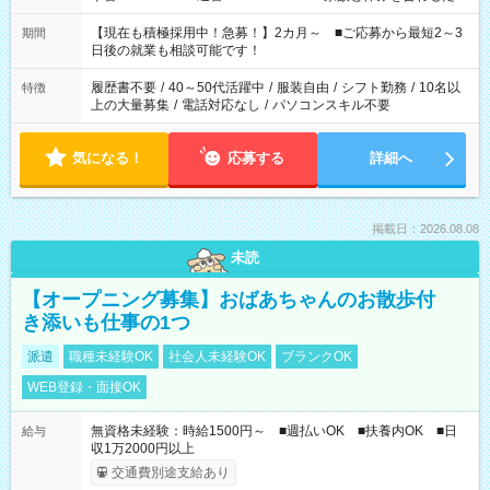
い」 「余裕を持って夕飯の準備がしたい」 「できれば残業はし
たくない」 など、ご希望を教えてくださいね。 ※Wワーク希望
【現在も積極採用中！急募！】2カ月～ ■ご応募から最短2～3
期間
の方へ 今ご覧のお仕事で希望する勤務時間と、もう1つのお仕事
日後の就業も相談可能です！
の勤務時間。 合計で週40時間を超える場合は応募できません。
履歴書不要
/
40～50代活躍中
/
服装自由
/
シフト勤務
/
10名以
特徴
上の大量募集
/
電話対応なし
/
パソコンスキル不要
気になる！
応募する
詳細へ
掲載日：2026.08.08
未読
【オープニング募集】おばあちゃんのお散歩付
き添いも仕事の1つ
派遣
職種未経験OK
社会人未経験OK
ブランクOK
WEB登録・面接OK
無資格未経験：時給1500円～ ■週払いOK ■扶養内OK ■日
給与
収1万2000円以上
交通費別途支給あり