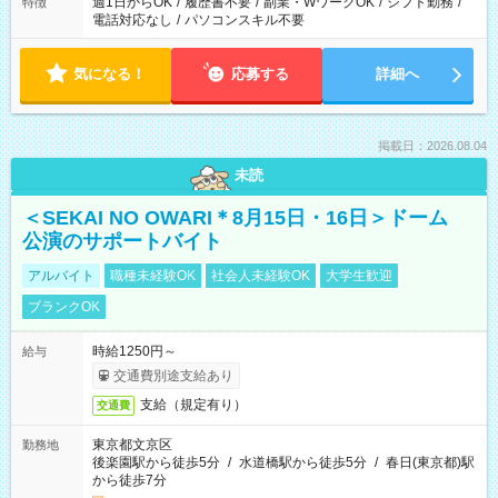
週1日からOK
/
履歴書不要
/
副業・WワークOK
/
シフト勤務
/
特徴
電話対応なし
/
パソコンスキル不要
気になる！
応募する
詳細へ
掲載日：2026.08.04
未読
＜SEKAI NO OWARI＊8月15日・16日＞ドーム
公演のサポートバイト
アルバイト
職種未経験OK
社会人未経験OK
大学生歓迎
ブランクOK
時給1250円～
給与
交通費別途支給あり
支給（規定有り）
交通費
東京都文京区
勤務地
後楽園駅から徒歩5分
/
水道橋駅から徒歩5分
/
春日(東京都)駅
から徒歩7分