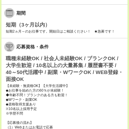
期間
短期（3ヶ月以内）
短期2ヵ月～のお仕事です。開始日はご相談ください！ ★急募です！
応募資格・条件
職種未経験OK / 社会人未経験OK / ブランクOK /
大学生歓迎 / 10名以上の大量募集 / 履歴書不要 /
40～50代活躍中 / 副業・WワークOK / WEB登録・
面接OK
【未経験・無資格OK】【大学生活躍中】
◆お仕事を始めた方の60％が未経験！
◆年齢不問！ブランクのある方も歓迎！
◆Wワーク・副業OK
◆資格取得支援あり
※10名以上採用予定
※学歴不問
【応募後の流れ】
（1）Webまたはお電話で応募