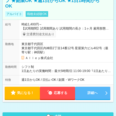
フ ★副業OK ★週1日からOK ★1日1時間から
OK
アルバイト
職種未経験OK
時給1,400円～
給与
【試用期間】試用期間あり 試用期間の長さ：1ヶ月 雇用形態、
給与は本採用時と同じです。
交通費別途支給あり
東京都千代田区
勤務地
東京都千代田区内神田2丁目14番12号 星屋第六ビル402号（最
寄り駅：神田駅）
Ａｌｌｅｙ株式会社
シフト制
勤務時間
1日あたりの実働時間：最大5時間/日 11:00-19:00 └1日あたりの
実働時間：1-5時間 └上記の時間帯内であれば、いつでも勤務可
能！ └平日・土曜日の中で、お好きな曜日でご勤務いただけま
週1日からOK / 日払いOK / 副業・WワークOK
特徴
す！ 【シフト例】 ・11:00～14:00 ・16:30～19:00 ・13:00～
18:00 などのように、自由な働き方が可能なお仕事です！
気になる！
応募する
詳細へ