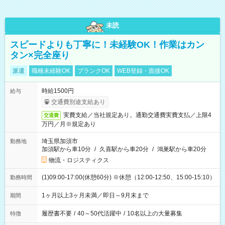
未読
スピードよりも丁寧に！未経験OK！作業はカン
タン×完全座り
派遣
職種未経験OK
ブランクOK
WEB登録・面接OK
時給1500円
給与
交通費別途支給あり
実費支給／当社規定あり。通勤交通費実費支払／上限4
交通費
万円／月※規定あり
埼玉県加須市
勤務地
加須駅から車10分
/
久喜駅から車20分
/
鴻巣駅から車20分
物流・ロジスティクス
(1)09:00-17:00(休憩60分) ※休憩（12:00-12:50、15:00-15:10）
勤務時間
1ヶ月以上3ヶ月未満／即日～9月末まで
期間
履歴書不要
/
40～50代活躍中
/
10名以上の大量募集
特徴