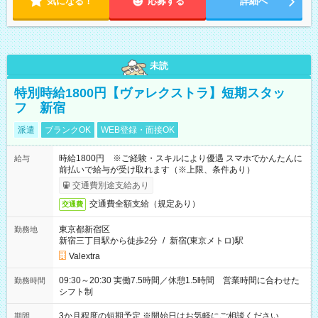
気になる！
応募する
詳細へ
未読
特別時給1800円【ヴァレクストラ】短期スタッ
フ 新宿
派遣
ブランクOK
WEB登録・面接OK
時給1800円 ※ご経験・スキルにより優遇 スマホでかんたんに
給与
前払いで給与が受け取れます（※上限、条件あり）
交通費別途支給あり
交通費全額支給（規定あり）
交通費
東京都新宿区
勤務地
新宿三丁目駅から徒歩2分
/
新宿(東京メトロ)駅
Valextra
09:30～20:30 実働7.5時間／休憩1.5時間 営業時間に合わせた
勤務時間
シフト制
3か月程度の短期予定 ※開始日はお気軽にご相談ください
期間