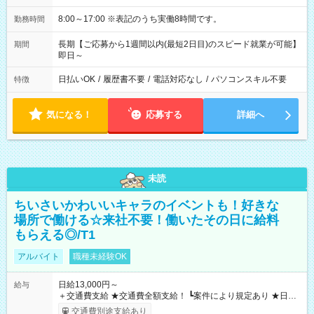
8:00～17:00 ※表記のうち実働8時間です。
勤務時間
長期【ご応募から1週間以内(最短2日目)のスピード就業が可能】
期間
即日～
日払いOK
/
履歴書不要
/
電話対応なし
/
パソコンスキル不要
特徴
気になる！
応募する
詳細へ
未読
ちいさいかわいいキャラのイベントも！好きな
場所で働ける☆来社不要！働いたその日に給料
もらえる◎/T1
アルバイト
職種未経験OK
日給13,000円～
給与
＋交通費支給 ★交通費全額支給！ ┗案件により規定あり ★日払
いOK！（規定あり） ┗働いたその日に現金GET♪ お仕事後はコ
交通費別途支給あり