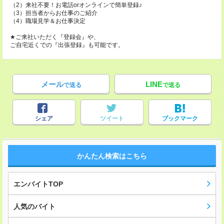
（2）来社不要！お電話orオンラインで簡単登録♪
（3）担当者からお仕事のご紹介
（4）職場見学＆お仕事決定
★ご来社いただく『登録会』や、
ご自宅近くでの『出張登録』も可能です。
メール
LINE
で送る
で送る
シェア
ツイート
ブックマーク
かんたん検索はこちら
エンバイトTOP
人気のバイト