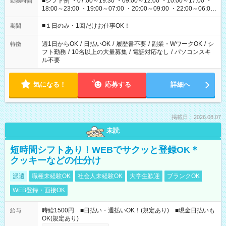
■シフト例 ・07:00～19:30 ・09:00～12:00 ・10:00～17:00 ・
勤務時間
18:00～23:00 ・19:00～07:00 ・20:00～09:00 ・22:00～06:00
etc ★最短で3時間で5,120円のお仕事から 15時間で2万円近く稼
げるお仕事も！ ご希望のお時間に合わせてご紹介！ ※シフトは
■１日のみ・1回だけお仕事OK！
期間
現場によって異なります。 ※勿論、休憩時間はあるのでご安心
ください！
週1日からOK
/
日払いOK
/
履歴書不要
/
副業・WワークOK
/
シ
特徴
フト勤務
/
10名以上の大量募集
/
電話対応なし
/
パソコンスキ
ル不要
気になる！
応募する
詳細へ
掲載日：2026.08.07
未読
短時間シフトあり！WEBでサクッと登録OK＊
クッキーなどの仕分け
派遣
職種未経験OK
社会人未経験OK
大学生歓迎
ブランクOK
WEB登録・面接OK
時給1500円 ■日払い・週払いOK！(規定あり) ■現金日払いも
給与
OK(規定あり)